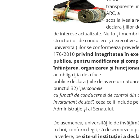
transparentei in
ARC, a
scos la iveala n
declara ț iilor d
de interese actualizate. Nu to ț i membri
structurilor de conducere ș i executive a
universită ț ilor se conformează preveder
176/2010
privind integritatea în exe
publice, pentru modificarea şi compl
înfiinţarea, organizarea şi funcţion
au obliga ț ia de a face
publice declara ț iile de avere următoare
punctul 32) ”
persoanele
cu functii de conducere si de control din 
invatamant de stat”,
ceea ce ii include pe
Administra
ț
ie
ș
i ai Senatului.
De asemenea, universită
ț
ile de învă
ț
ămâ
trebui, conform legii, să desemneze o 
la vedere, pe
site-ul institu
ț
iei a decl