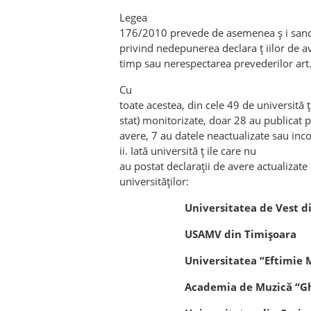
Legea
176/2010 prevede de asemenea ș i sanc 
privind nedepunerea declara ț iilor de a
timp sau nerespectarea prevederilor art.
Cu
toate acestea, din cele 49 de universită ț 
stat) monitorizate, doar 28 au publicat pe
avere, 7 au datele neactualizate sau inc
ii. Iată universită ț ile care nu
au postat declaraţii de avere actualizate
universităţilor:
Universitatea de Vest d
USAMV din Timişoara
Universitatea “Eftimie 
Academia de Muzică “G