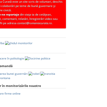
 Curată este un site scris de voluntari, deschis
i colaborări pe teme de bună guvernare și
re civică.
e-ne reportaje
din viața ta de cetățean,
, comentarii, relatări, înregistrări video sau
fii pe adresa
contact@romaniacurata.ro
.
comandă
 în monitorizările noastre