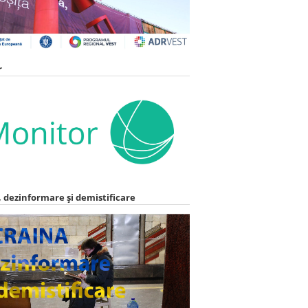
r
 dezinformare și demistificare