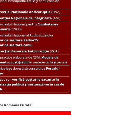
vind incompatibilitățile și conflictele de
e
recției Naționale Anticorupție
(DNA)
enției Naționale de Integritate
(ANI)
nsiliului Național pentru
Combaterea
minării
(CNCD)
nsiliului Național al Audiovizualului
ar de sesizare Radio/TV
r de sesizare cablu
recției Generale Anticorupție
(DGA)
 practice elaborate de CSM:
Modele de
pentru justițiabili
în materie civilă și penală
ice lege dorești să consulți pe
Portalul
iv
.gov.ro -
verifică posturile vacante în
trația publică și sesizează-ne în caz de
i.
 pe România Curată!