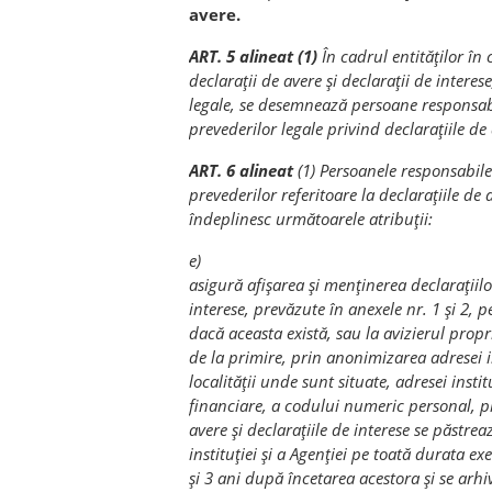
avere.
ART. 5 alineat (1)
În cadrul entităţilor î
declaraţii de avere şi declaraţii de interes
legale, se desemnează persoane responsa
prevederilor legale privind declaraţiile de 
ART. 6 alineat
(1) Persoanele responsabi
prevederilor referitoare la declaraţiile de a
îndeplinesc următoarele atribuţii:
e)
asigură afişarea şi menţinerea declaraţiilor
interese, prevăzute în anexele nr. 1 şi 2, p
dacă aceasta există, sau la avizierul propr
de la primire, prin anonimizarea adresei i
localităţii unde sunt situate, adresei insti
financiare, a codului numeric personal, pr
avere şi declaraţiile de interese se păstre
instituţiei şi a Agenţiei pe toată durata ex
şi 3 ani după încetarea acestora şi se arhiv