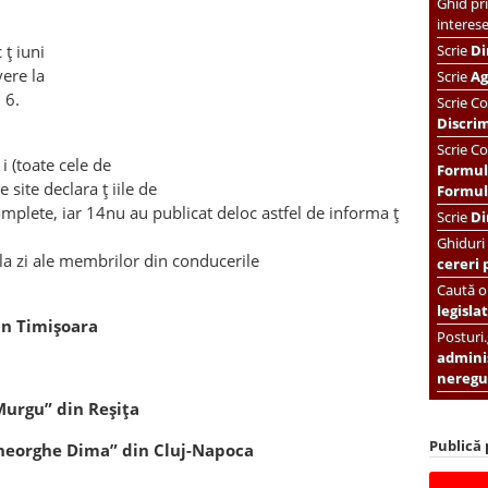
Ghid pri
interes
ț iuni
Scrie
Di
vere la
Scrie
Ag
 6.
Scrie
Co
Discri
Scrie Co
i (toate cele de
Formul
 site declara ț iile de
Formula
omplete, iar
14
nu au publicat deloc astfel de informa ț
Scrie
Di
Ghiduri
 la zi ale membrilor din conducerile
cereri 
Caută or
legislat
in Timişoara
Posturi
adminis
neregul
Murgu” din Reşiţa
Publică
heorghe Dima” din Cluj-Napoca