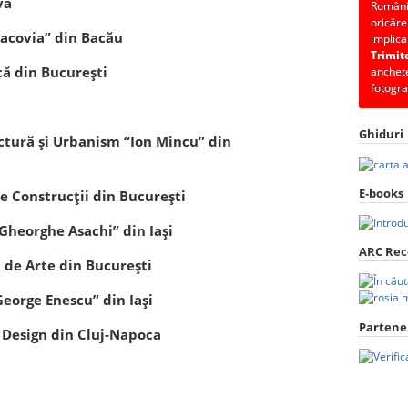
va
România
oricăre
Bacovia” din Bacău
implica
Trimit
că din Bucureşti
anchete
fotogra
Ghiduri
ctură şi Urbanism “Ion Mincu” din
E-books
e Construcţii din Bucureşti
Gheorghe Asachi” din Iaşi
ARC Re
 de Arte din Bucureşti
George Enescu” din Iaşi
Partener
i Design din Cluj-Napoca