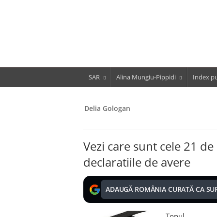
SAR
Alina Mungiu-Pippidi
Index pu
Delia Gologan
Vezi care sunt cele 21 de
declaratiile de avere
ADAUGĂ ROMÂNIA CURATĂ CA SU
Topul