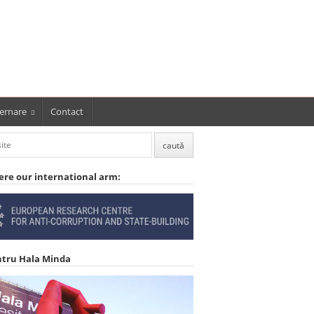
ernare
Contact
ere our international arm:
ntru Hala Minda