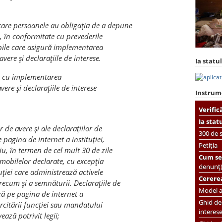
n care persoanele au obligaţia de a depune
e, în conformitate cu prevederile
bile care asigură implementarea
avere şi declaraţiile de interese.
Ia statul
le cu implementarea
vere şi declaraţiile de interese
Instrum
Verific
Ia stat
 de avere şi ale declaraţiilor de
300 de s
e pagina de internet a instituţiei,
Petiția
iu, în termen de cel mult 30 de zile
Cum se 
mobilelor declarate, cu excepţia
denunț
tuţiei care administrează activele
Cererea
ecum şi a semnăturii. Declaraţiile de
Model ac
ază pe pagina de internet a
Ghid de 
ercitării funcţiei sau mandatului
interes
ează potrivit legii;