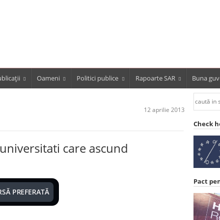
blicații
Oameni
Politici publice
Rapoarte SAR
Buna guv
12 aprilie 2013
Check h
 universitati care ascund
Pact pe
RSĂ PREFERATĂ