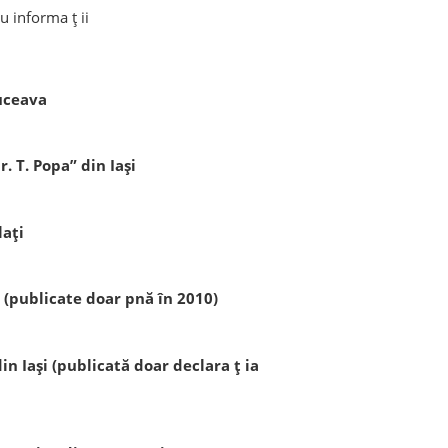
au informa ț ii
Suceava
. T. Popa” din Iaşi
laţi
(publicate doar pnă în 2010)
n Iaşi (publicată doar declara ț ia