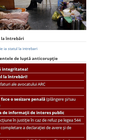
 la întrebări
entele de luptă anticorupție
ă integritatea!
ul la întrebări!
faturi ale avocatului ARC
face o sesizare penală
(plângere și/sau
)
 de informații de interes public
țiune în justiție în caz de refuz pe legea 544
completare a declarației de avere și de
e