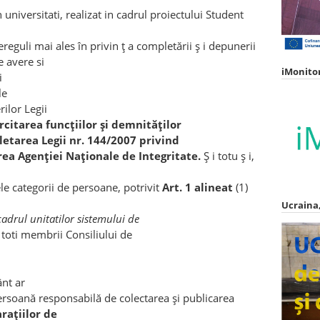
 universitati, realizat in cadrul proiectului Student
ereguli mai ales în privin ț a completării ș i depunerii
e avere si
iMonito
i
le
ilor Legii
rcitarea funcţiilor şi demnităţilor
etarea Legii nr. 144/2007 privind
area Agenţiei Naţionale de Integritate.
Ș i totu ș i,
le categorii de persoane, potrivit
Art. 1 alineat
(1)
Ucraina,
cadrul unitatilor sistemului de
 toti membrii Consiliului de
nt ar
persoană responsabilă de colectarea
ș
i publicarea
ara
ț
iilor de