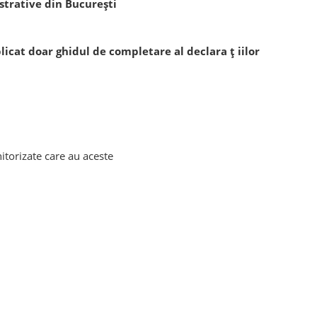
istrative din Bucureşti
icat doar ghidul de completare al declara ț iilor
itorizate care au aceste