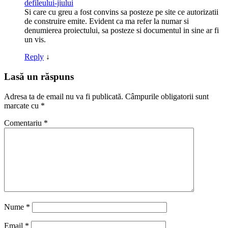
defileului-jiului
Si care cu greu a fost convins sa posteze pe site ce autorizatii
de construire emite. Evident ca ma refer la numar si
denumierea proiectului, sa posteze si documentul in sine ar fi
un vis.
Reply
↓
Lasă un răspuns
Adresa ta de email nu va fi publicată.
Câmpurile obligatorii sunt
marcate cu
*
Comentariu
*
Nume
*
Email
*