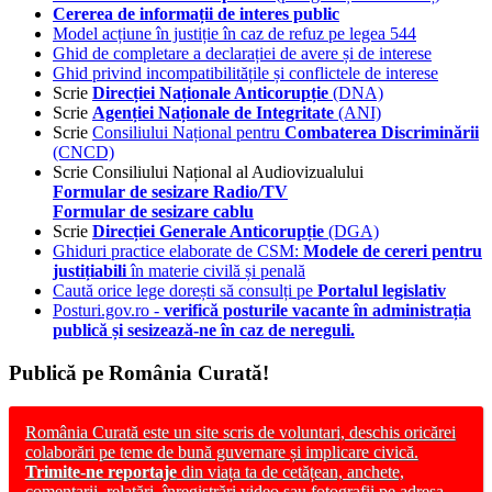
Cererea de informații de interes public
Model acțiune în justiție în caz de refuz pe legea 544
Ghid de completare a declarației de avere și de interese
Ghid privind incompatibilitățile și conflictele de interese
Scrie
Direcției Naționale Anticorupție
(DNA)
Scrie
Agenției Naționale de Integritate
(ANI)
Scrie
Consiliului Național pentru
Combaterea Discriminării
(CNCD)
Scrie Consiliului Național al Audiovizualului
Formular de sesizare Radio/TV
Formular de sesizare cablu
Scrie
Direcției Generale Anticorupție
(DGA)
Ghiduri practice elaborate de CSM:
Modele de cereri pentru
justițiabili
în materie civilă și penală
Caută orice lege dorești să consulți pe
Portalul legislativ
Posturi.gov.ro -
verifică posturile vacante în administrația
publică și sesizează-ne în caz de nereguli.
Publică pe România Curată!
România Curată este un site scris de voluntari, deschis oricărei
colaborări pe teme de bună guvernare și implicare civică.
Trimite-ne reportaje
din viața ta de cetățean, anchete,
comentarii, relatări, înregistrări video sau fotografii pe adresa