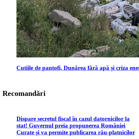
Cutiile de pantofi, Dunărea fără apă și criza ene
Recomandări
Dispare secretul fiscal în cazul datornicilor la
stat! Guvernul preia propunerea României
Curate și va permite publicarea rău-platnicilor