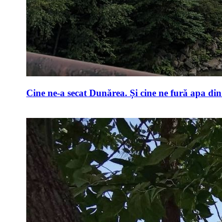
Cine ne-a secat Dunărea. Și cine ne fură apa di