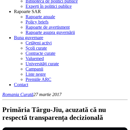
Bibliotecă de politici publice
Experți în politici publice
Rapoarte SAR
Rapoarte anuale
Policy briefs
Rapoarte de avertisment
Rapoarte asupra guvernării
Buna guvernare
Cetățeni activi
Școli curate
Contracte curate
Valuemed
Universități curate
Campanii
Liste negre
Premiile ARC
Contact
Romania Curată
27 martie 2017
Primăria Târgu-Jiu, acuzată că nu
respectă transparența decizională