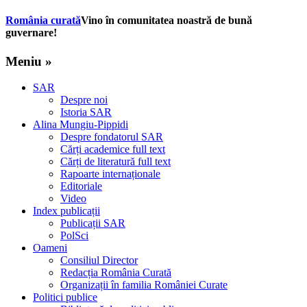
România curată
Vino în comunitatea noastră de bună
guvernare!
Meniu »
SAR
Despre noi
Istoria SAR
Alina Mungiu-Pippidi
Despre fondatorul SAR
Cărți academice full text
Cărți de literatură full text
Rapoarte internaționale
Editoriale
Video
Index publicații
Publicații SAR
PolSci
Oameni
Consiliul Director
Redacția România Curată
Organizații în familia României Curate
Politici publice