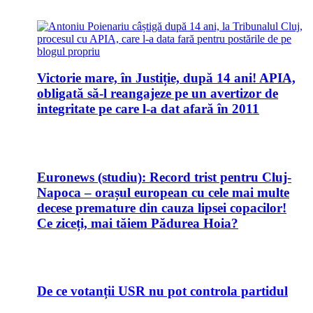
Victorie mare, în Justiție, după 14 ani! APIA,
obligată să-l reangajeze pe un avertizor de
integritate pe care l-a dat afară în 2011
Euronews (studiu): Record trist pentru Cluj-
Napoca – orașul european cu cele mai multe
decese premature din cauza lipsei copacilor!
Ce ziceți, mai tăiem Pădurea Hoia?
De ce votanții USR nu pot controla partidul