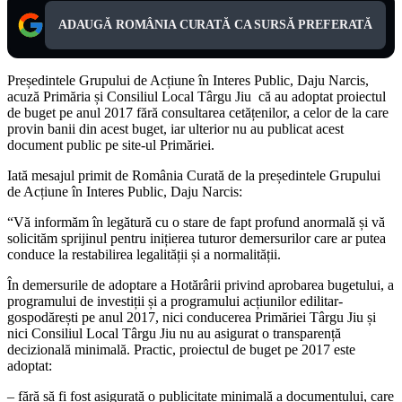
ADAUGĂ ROMÂNIA CURATĂ CA SURSĂ PREFERATĂ
Președintele Grupului de Acțiune în Interes Public, Daju Narcis,
acuză Primăria și Consiliul Local Târgu Jiu că au adoptat proiectul
de buget pe anul 2017 fără consultarea cetățenilor, a celor de la care
provin banii din acest buget, iar ulterior nu au publicat acest
document public pe site-ul Primăriei.
Iată mesajul primit de România Curată de la președintele Grupului
de Acțiune în Interes Public, Daju Narcis:
“Vă informăm în legătură cu o stare de fapt profund anormală și vă
solicităm sprijinul pentru inițierea tuturor demersurilor care ar putea
conduce la restabilirea legalității și a normalității.
În demersurile de adoptare a Hotărârii privind aprobarea bugetului, a
programului de investiții și a programului acțiunilor edilitar-
gospodărești pe anul 2017, nici conducerea Primăriei Târgu Jiu și
nici Consiliul Local Târgu Jiu nu au asigurat o transparență
decizională minimală. Practic, proiectul de buget pe 2017 este
adoptat:
– fără să fi fost asigurată o publicitate minimală a documentului, care