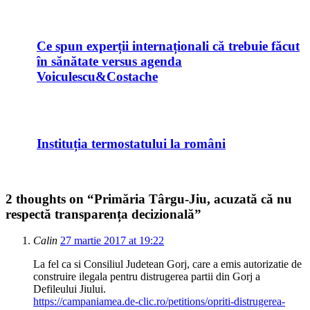
Ce spun experții internaționali că trebuie făcut
în sănătate versus agenda
Voiculescu&Costache
Instituția termostatului la români
2 thoughts on “
Primăria Târgu-Jiu, acuzată că nu
respectă transparența decizională
”
Calin
27 martie 2017 at 19:22
La fel ca si Consiliul Judetean Gorj, care a emis autorizatie de
construire ilegala pentru distrugerea partii din Gorj a
Defileului Jiului.
https://campaniamea.de-clic.ro/petitions/opriti-distrugerea-