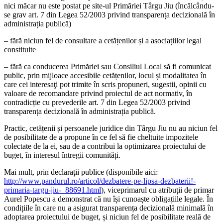
nici măcar nu este postat pe site-ul Primăriei Târgu Jiu (încălcându-
se grav art. 7 din Legea 52/2003 privind transparența decizională în
administrația publică)
– fără niciun fel de consultare a cetățenilor și a asociațiilor legal
constituite
– fără ca conducerea Primăriei sau Consiliul Local să fi comunicat
public, prin mijloace accesibile cetățenilor, locul și modalitatea în
care cei interesaţi pot trimite în scris propuneri, sugestii, opinii cu
valoare de recomandare privind proiectul de act normativ, în
contradicție cu prevederile art. 7 din Legea 52/2003 privind
transparența decizională în administrația publică.
Practic, cetățenii și persoanele juridice din Târgu Jiu nu au niciun fel
de posibilitate de a propune în ce fel să fie cheltuite impozitele
colectate de la ei, sau de a contribui la optimizarea proiectului de
buget, în interesul întregii comunități.
Mai mult, prin declarații publice (disponibile aici:
http://www.pandurul.ro/articol/dezbatere-pe-lipsa-dezbaterii!-
primaria-targu-jiu-_88691.html
), viceprimarul cu atribuții de primar
Aurel Popescu a demonstrat că nu își cunoaște obligațiile legale. În
condițiile în care nu a asigurat transparența decizională minimală în
adoptarea proiectului de buget, și niciun fel de posibilitate reală de