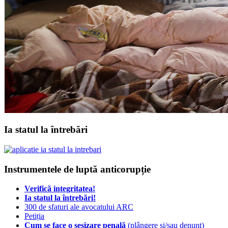
Ia statul la întrebări
Instrumentele de luptă anticorupție
Verifică integritatea!
Ia statul la întrebări!
300 de sfaturi ale avocatului ARC
Petiția
Cum se face o sesizare penală
(plângere și/sau denunț)