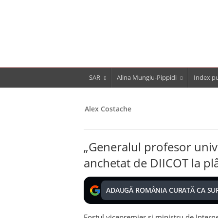
SAR
Alina Mungiu-Pippidi
Index pu
Alex Costache
„Generalul profesor univ
anchetat de DIICOT la pl
ADAUGĂ ROMÂNIA CURATĂ CA SU
Fostul vicepremier şi ministru de Intern