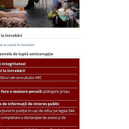
 la întrebări
entele de luptă anticorupție
ă integritatea!
ul la întrebări!
faturi ale avocatului ARC
face o sesizare penală
(plângere și/sau
)
 de informații de interes public
țiune în justiție în caz de refuz pe legea 544
completare a declarației de avere și de
e