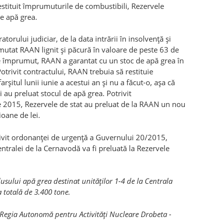
restituit împrumuturile de combustibili, Rezervele
de apă grea.
atorului judiciar, de la data intrării în insolvenţă şi
utat RAAN lignit şi păcură în valoare de peste 63 de
e împrumut, RAAN a garantat cu un stoc de apă grea în
otrivit contractului, RAAN trebuia să restituie
rşitul lunii iunie a acestui an şi nu a făcut-o, aşa că
i au preluat stocul de apă grea. Potrivit
ie 2015, Rezervele de stat au preluat de la RAAN un nou
ioane de lei.
rivit ordonanţei de urgenţă a Guvernului 20/2015,
tralei de la Cernavodă va fi preluată la Rezervele
dusului apă grea destinat unităţilor 1-4 de la Centrala
 totală de 3.400 tone.
e Regia Autonomă pentru Activităţi Nucleare Drobeta -