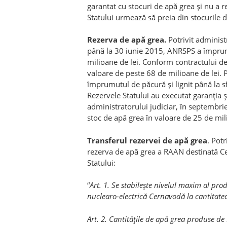
garantat cu stocuri de apă grea şi nu a 
Statului urmează să preia din stocurile 
Rezerva de apă grea.
Potrivit administr
până la 30 iunie 2015, ANRSPS a împrum
milioane de lei. Conform contractului d
valoare de peste 68 de milioane de lei. P
împrumutul de păcură şi lignit până la sfa
Rezervele Statului au executat garanţia ş
administratorului judiciar, în septembr
stoc de apă grea în valoare de 25 de mil
Transferul rezervei de apă grea
. Pot
rezerva de apă grea a RAAN destinată Cen
Statului:
“
Art. 1. Se stabileşte nivelul maxim al pro
nuclearo-electrică Cernavodă la cantitatea
Art. 2. Cantităţile de apă grea produse d