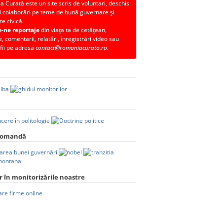
 Curată este un site scris de voluntari, deschis
i colaborări pe teme de bună guvernare și
re civică.
e-ne reportaje
din viața ta de cetățean,
, comentarii, relatări, înregistrări video sau
fii pe adresa
contact@romaniacurata.ro
.
comandă
 în monitorizările noastre