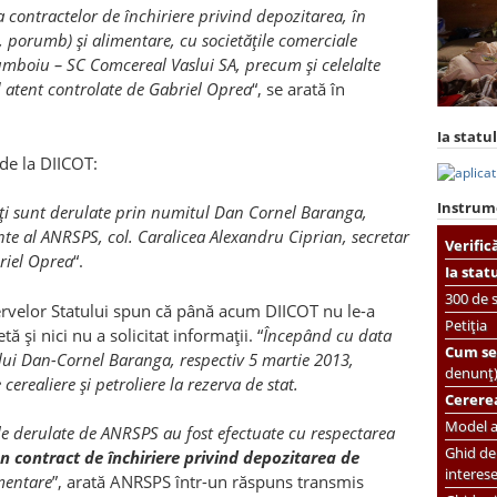
ea contractelor de închiriere privind depozitarea, în
 porumb) şi alimentare, cu societăţile comerciale
mboiu – SC Comcereal Vaslui SA, precum şi celelalte
nd atent controlate de Gabriel Oprea
“, se arată în
Ia statul
 de la DIICOT:
Instrum
ităţi sunt derulate prin numitul Dan Cornel Baranga,
e al ANRSPS, col. Caralicea Alexandru Ciprian, secretar
Verific
briel Oprea
“.
Ia stat
300 de s
ervelor Statului spun că până acum DIICOT nu le-a
Petiția
 şi nici nu a solicitat informaţii. “
Începând cu data
Cum se 
lui Dan-Cornel Baranga, respectiv 5 martie 2013,
denunț
erealiere şi petroliere la rezerva de stat.
Cererea
Model ac
ele derulate de ANRSPS au fost efectuate cu respectarea
Ghid de 
un contract
de închiriere privind depozitarea de
interes
mentare
”, arată ANRSPS într-un răspuns transmis