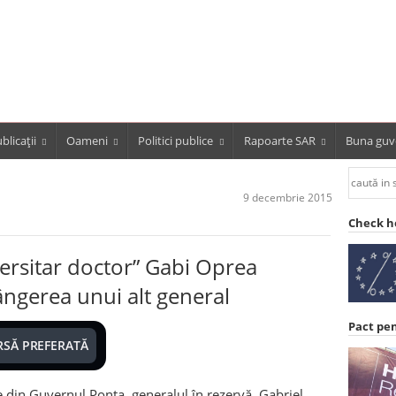
blicații
Oameni
Politici publice
Rapoarte SAR
Buna guv
9 decembrie 2015
Check h
ersitar doctor” Gabi Oprea
ângerea unui alt general
Pact pe
RSĂ PREFERATĂ
e din Guvernul Ponta, generalul în rezervă, Gabriel