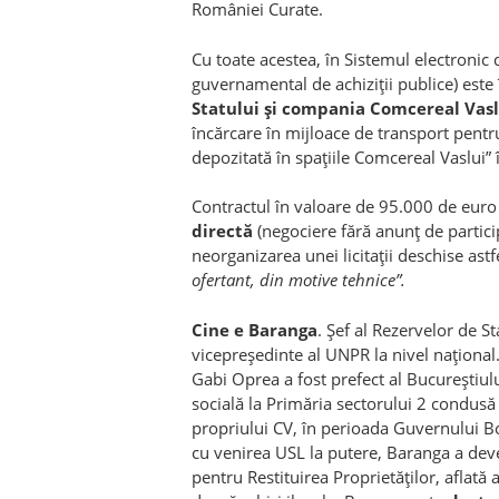
României Curate.
Cu toate acestea, în Sistemul electronic 
guvernamental de achiziţii publice) este 
Statului şi compania Comcereal Vasl
încărcare în mijloace de transport pent
depozitată în spaţiile Comcereal Vaslui” în
Contractul în valoare de 95.000 de euro 
directă
(negociere fără anunţ de particip
neorganizarea unei licitaţii deschise astfe
ofertant, din motive tehnice”.
Cine e Baranga
. Şef al Rezervelor de S
vicepreşedinte al UNPR la nivel naţional. 
Gabi Oprea a fost prefect al Bucureştiulu
socială la Primăria sectorului 2 condusă
propriului CV, în perioada Guvernului Bo
cu venirea USL la putere, Baranga a dev
pentru Restituirea Proprietăţilor, aflat