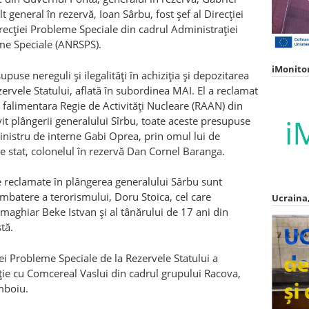
 general în rezervă, Ioan Sârbu, fost şef al Direcţiei
recţiei Probleme Speciale din cadrul Administraţiei
eme Speciale (ANRSPS).
iMonito
use nereguli şi ilegalităţi în achiziţia şi depozitarea
zervele Statului, aflată în subordinea MAI. El a reclamat
e falimentara Regie de Activităţi Nucleare (RAAN) din
t plângerii generalului Sîrbu, toate aceste presupuse
 ministru de interne Gabi Oprea, prin omul lui de
e stat, colonelul în rezervă Dan Cornel Baranga.
e reclamate în plângerea generalului Sârbu sunt
combatere a terorismului, Doru Stoica, cel care
Ucraina,
maghiar Beke Istvan şi al tânărului de 17 ani din
tă.
ţiei Probleme Speciale de la Rezervele Statului a
uţie cu Comcereal Vaslui din cadrul grupului Racova,
mboiu.