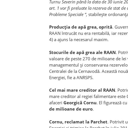
Turnu Severin până la data de 30 iunie 20
art. 1 vor fi preluate la rezerva de stat d
Probleme Speciale “
, stabileşte ordonanţ
Producţia de apă grea, oprită
. Guver
RAAN întrucât nu era rentabilă, iar reze
4) a ajuns la necesarul maxim.
Stocurile de apă grea ale RAAN
. Potr
valoare de peste 270 de milioane de lei 
managementul şi conservarea rezervelor
Centralei de la Cernavodă. Această nouă 
Energiei, fie a ANRSPS.
Cel mai mare creditor al RAAN
. Potr
mare creditor al regiei falimentare est
afaceri
Georgică Cornu
. El figurează c
de milioane de euro
.
Cornu, reclamat la Parchet
. Potrivit
Energiei şi trimise la Parchet în iulie 2