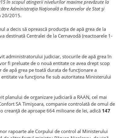
15 în scopul atingerii nivelurilor maxime prevăzute la
e către Administraţia Naţională a Rezervelor de Stat şi
a 20/2015.
nul a decis să oprească producţia de apă grea de la
rva destinată Centralei de la Cernavodă (reactoarele 1-
ivit administratorului judiciar, stocurile de apă grea în
vor fi preluate de o nouă entitate ce avea drept scop
 de apă grea pe toată durata de funcţionare a
entitate va funcţiona fie sub autoritatea Ministerului
ivit planului de organizare judiciară a RAAN, cel mai
e Confort SA Timişoara, companie controlată de omul de
u o creanţă de aproape 664 milioane de lei, adică
147
 unor rapoarte ale Corpului de control al Ministerului
014 de către fostul ministru Răzvan Nicolescu, de vină