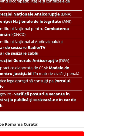
vind incompatibilitățile și conflictele de
e
recției Naționale Anticorupție
(DNA)
enției Naționale de Integritate
(ANI)
nsiliului Național pentru
Combaterea
minării
(CNCD)
nsiliului Național al Audiovizualului
ar de sesizare Radio/TV
r de sesizare cablu
recției Generale Anticorupție
(DGA)
 practice elaborate de CSM:
Modele de
pentru justițiabili
în materie civilă și penală
ice lege dorești să consulți pe
Portalul
iv
.gov.ro -
verifică posturile vacante în
trația publică și sesizează-ne în caz de
i.
 pe România Curată!