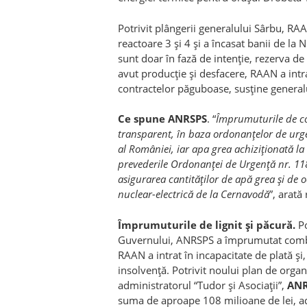
Potrivit plângerii generalului Sârbu, RA
reactoare 3 şi 4 şi a încasat banii de la
sunt doar în fază de intenţie, rezerva de
avut producţie şi desfacere, RAAN a intra
contractelor păguboase, susţine general
Ce spune ANRSPS
. “
Împrumuturile de co
transparent, în baza ordonanţelor de urge
al României, iar apa grea achiziţionată la 
prevederile Ordonanţei de Urgenţă nr. 11
asigurarea cantităţilor de apă grea şi de 
nuclear-electrică de la Cernavodă
”, arată
Împrumuturile de lignit şi păcură.
P
Guvernului, ANRSPS a împrumutat combus
RAAN a intrat în incapacitate de plată şi
insolvenţă. Potrivit noului plan de orga
administratorul “Tudor şi Asociaţii”,
ANR
suma de aproape 108 milioane de lei, 