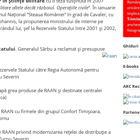
 în Ştiinţe Militare
cu o teză susţinută în 2007
România
litare altele decât războiul. Operaţiile civile
“. În ianuarie
oricăre
implica
nul Naţional “Steaua României” în grad de Cavaler, cu
Trimit
ohannis, la propunerea ministrului de interne pe
anchete
 rândul lui, şef la Rezervele Statului între 2001 şi 2002,
fotogra
Ghiduri
tatului
. Generalul Sârbu a reclamat şi presupuse
E-books
ezervele Statului către Regia Autonomă pentru
u Severin
ARC Re
 apă grea produse de RAAN şi destinate centralei
ca)
 RAAN cu firmele din grupul Confort Timişoara,
Partener
Cornu
e RAAN privind modernizarea reţelei de distribuţie a
Turnu Severin.