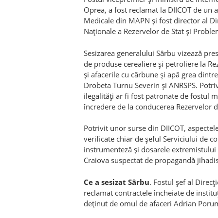
Oprea, a fost reclamat la DIICOT de un alt
Medicale din MAPN şi fost director al Di
Naţionale a Rezervelor de Stat şi Probl
Sesizarea generalului Sârbu vizează presup
de produse cerealiere şi petroliere la Re
şi afacerile cu cărbune şi apă grea dintr
Drobeta Turnu Severin şi ANRSPS. Potrivi
ilegalităţi ar fi fost patronate de fostul
încredere de la conducerea Rezervelor d
Potrivit unor surse din DIICOT, aspectel
verificate chiar de şeful Serviciului de 
instrumenteză şi dosarele extremistului 
Craiova suspectat de propagandă jihadis
Ce a sesizat Sârbu
. Fostul şef al Direc
reclamat contractele încheiate de instit
deţinut de omul de afaceri Adrian Poru