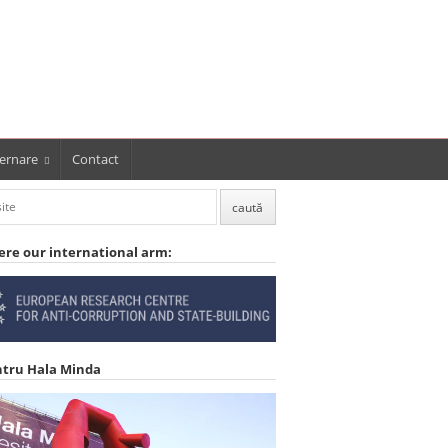
ernare
Contact
ere our international arm:
ntru Hala Minda