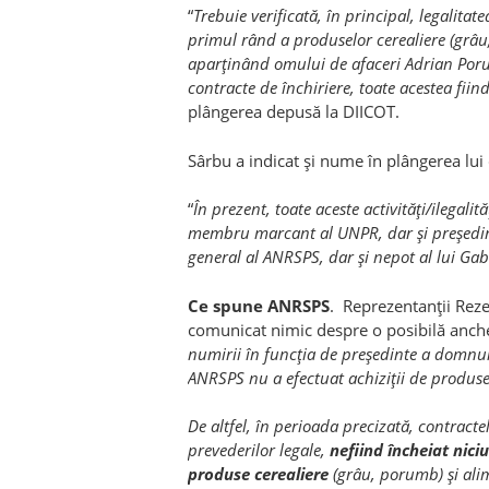
“
Trebuie verificată, în principal, legalitat
primul rând a produselor cerealiere (grâu,
aparţinând omului de afaceri Adrian Poru
contracte de închiriere, toate acestea fii
plângerea depusă la DIICOT.
Sârbu a indicat şi nume în plângerea lui
“
În prezent, toate aceste activităţi/ilegal
membru marcant al UNPR, dar şi preşedint
general al ANRSPS, dar şi nepot al lui Ga
Ce spune ANRSPS
. Reprezentanţii Rez
comunicat nimic despre o posibilă anchetă
numirii în funcţia de preşedinte a domnu
ANRSPS nu a efectuat achiziţii de produse c
De altfel, în perioada precizată, contract
prevederilor legale,
nefiind încheiat nici
produse cerealiere
(grâu, porumb) şi ali