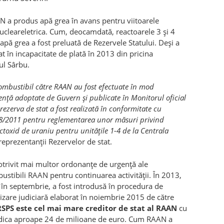
AN a produs apă grea în avans pentru viitoarele
 Nucleareletrica. Cum, deocamdată, reactoarele 3 şi 4
 apă grea a fost preluată de Rezervele Statului. Deşi a
t în incapacitate de plată în 2013 din pricina
ul Sârbu.
mbustibil către RAAN au fost efectuate în mod
nţă adoptate de Guvern şi publicate în Monitorul oficial
rezerva de stat a fost realizată în conformitate cu
8/
2011 pentru reglementarea unor măsuri privind
octoxid de uraniu pentru unităţile 1-4 de la Centrala
 reprezentanţii Rezervelor de stat.
otrivit mai multor ordonanţe de urgenţă ale
tibili RAAN pentru continuarea activităţii. În 2013,
, în septembrie, a fost introdusă în procedura de
nizare judiciară elaborat în noiembrie 2015 de către
SPS este cel mai mare creditor de stat al RAAN
cu
adica aproape 24 de milioane de euro. Cum RAAN a