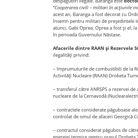
despăgubiri ilegale. Baranga este
doctor
“
Cooperarea civili – militari în acţiunile mi
acest an, Baranga a fost decorat cu Ordi
însemn pentru militari de preşedintele I
atunci, Gabi Oprea. Oprea a fost şi el, la
în perioada Guvernului Năstase.
Afacerile dintre RAAN şi Rezervele S
ilegalităţi privind:
– împrumuturile de combustibili de la R
Activităţi Nucleare (RAAN) Drobeta Turn
– transferul către ANRSPS a rezervei de
nucleare de la Cernavodă (Nuclearalectri
– contractele considerate păguboase ale
controlat de omul de afaceri Georgică 
– contractul considerat păgubos de cătr
energiei termice pentru oraşul Drobeta 