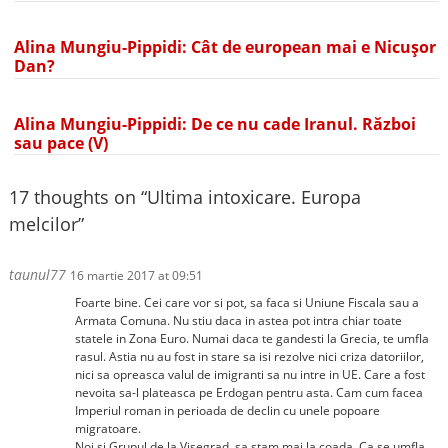
Alina Mungiu-Pippidi: Cât de european mai e Nicușor
Dan?
Alina Mungiu-Pippidi: De ce nu cade Iranul. Război
sau pace (V)
17 thoughts on “
Ultima intoxicare. Europa
melcilor
”
taunul77
16 martie 2017 at 09:51
Foarte bine. Cei care vor si pot, sa faca si Uniune Fiscala sau a
Armata Comuna. Nu stiu daca in astea pot intra chiar toate
statele in Zona Euro. Numai daca te gandesti la Grecia, te umfla
rasul. Astia nu au fost in stare sa isi rezolve nici criza datoriilor,
nici sa opreasca valul de imigranti sa nu intre in UE. Care a fost
nevoita sa-l plateasca pe Erdogan pentru asta. Cam cum facea
Imperiul roman in perioada de declin cu unele popoare
migratoare.
Noi si Grupul de la Visegrad, sa stam mai la coada. Ca se umfla