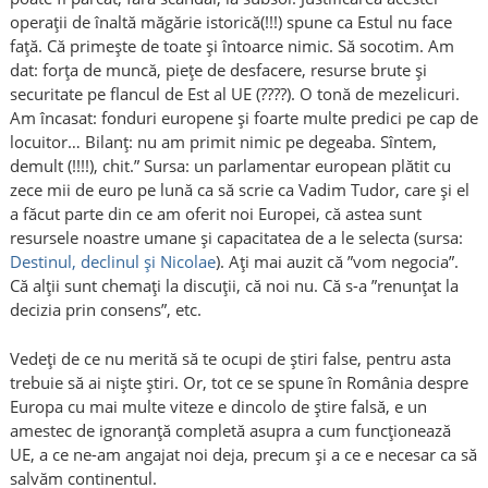
operații de înaltă măgărie istorică(!!!) spune ca Estul nu face
față. Că primește de toate și întoarce nimic. Să socotim. Am
dat: forța de muncă, piețe de desfacere, resurse brute și
securitate pe flancul de Est al UE (????). O tonă de mezelicuri.
Am încasat: fonduri europene și foarte multe predici pe cap de
locuitor… Bilanț: nu am primit nimic pe degeaba. Sîntem,
demult (!!!!), chit.” Sursa: un parlamentar european plătit cu
zece mii de euro pe lună ca să scrie ca Vadim Tudor, care și el
a făcut parte din ce am oferit noi Europei, că astea sunt
resursele noastre umane și capacitatea de a le selecta (sursa:
Destinul, declinul și Nicolae
). Ați mai auzit că ”vom negocia”.
Că alții sunt chemați la discuții, că noi nu. Că s-a ”renunțat la
decizia prin consens”, etc.
Vedeți de ce nu merită să te ocupi de știri false, pentru asta
trebuie să ai niște știri. Or, tot ce se spune în România despre
Europa cu mai multe viteze e dincolo de știre falsă, e un
amestec de ignoranță completă asupra a cum funcționează
UE, a ce ne-am angajat noi deja, precum și a ce e necesar ca să
salvăm continentul.