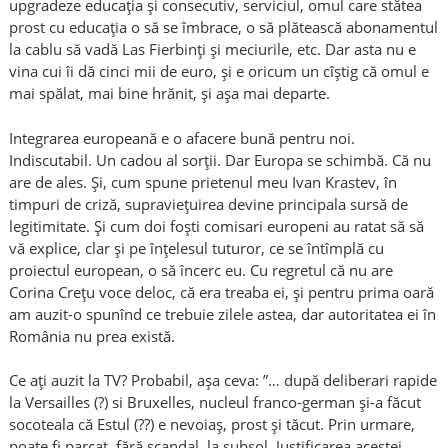
upgradeze educația și consecutiv, serviciul, omul care stătea
prost cu educația o să se îmbrace, o să plătească abonamentul
la cablu să vadă Las Fierbinți și meciurile, etc. Dar asta nu e
vina cui îi dă cinci mii de euro, și e oricum un cîștig că omul e
mai spălat, mai bine hrănit, și așa mai departe.
Integrarea europeană e o afacere bună pentru noi.
Indiscutabil. Un cadou al sorții. Dar Europa se schimbă. Că nu
are de ales. Și, cum spune prietenul meu Ivan Krastev, în
timpuri de criză, supraviețuirea devine principala sursă de
legitimitate. Și cum doi foști comisari europeni au ratat să să
vă explice, clar și pe înțelesul tuturor, ce se întîmplă cu
proiectul european, o să încerc eu. Cu regretul că nu are
Corina Crețu voce deloc, că era treaba ei, și pentru prima oară
am auzit-o spunînd ce trebuie zilele astea, dar autoritatea ei în
România nu prea există.
Ce ați auzit la TV? Probabil, așa ceva: ”… după deliberari rapide
la Versailles (?) si Bruxelles, nucleul franco-german și-a făcut
socoteala că Estul (??) e nevoiaș, prost și tăcut. Prin urmare,
poate fi parcat, fără scandal, la subsol. Justificarea acestei