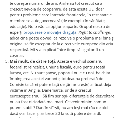
te oprește numărul de arii. Ariile au tot crescut că a
crescut nevoia de cooperare, de asta există UE, doar
pentru probleme care întretaie frontierele, în rest statele
membre se autoguvernează (de exemplu în sănătate,
educație). Nu o văd ca opțiune aparte. Grupul nostru de
experți
propusese o inovație drăguță
,
Right to challenge
,
adică cine poate dovedi că rezolvă o problemă mai bine și
original să fie exceptat de la directivele europene din aria
respectivă. Mi s-a explicat între timp că legal ar fi un
coșmar.
Mai mult, de către toți
. Acesta e vechiul scenariu
federalist reîncălzit, uniune fiscală, euro pentru toată
lumea, etc. Nu sunt șanse, poporul nu e cu noi, ba chiar
împingerea acestei variante, totdeauna preferată de
Comisie (a cărei putere față de țări ar crește) a făcut deja
victime în Anglia, Danemarca, unde a crescut
euroscepticismul. Să fim serioși- diferențele de dezvoltare
nu au fost niciodată mai mari. Ce venit minim comun
putem stabili? Dar, în sfîrșit, nu am ieși mai rău de aici
dacă s-ar face, și ar trece 20 la sută putere de la dl.