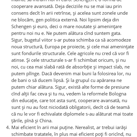
cooperare avansată. Deja deciziile nu se mai iau prin
consens decît în arii retrînse, și acelea sunt zonele unde
ne blocăm, gen politica externă. Noi lipsim deja din
Schengen și euro, deci o mare noutate și amenințare
pentru noi nu e. Ne putem alătura cînd suntem gata.
Sigur, bugetul viitor s-ar putea schimba ca să acomodeze
noua structură, Europa pe proiecte, și cele mai amenințate
sunt fondurile structurale. Cele agricole nu cred că vor fi
atinse. Și cele structurale s-ar fi schimbat oricum, și nu
noi, cu cea mai slabă rată de absorbție și impact slab, ne
putem plînge. Dacă devenim mai buni la folosirea lor, nu
de bani o să ducem lipsă. Și la grupul cu apărarea ne
putem chiar alătura. Sigur, există alte forme de presiune
cînd alții fac ceva și tu nu, vedem la reformele Bologna
din educație, care tot asta sunt, cooperare avansată, nu
sunt și nu au fost niciodată obligatorii, decît că de teamă
că nu le vor fi echivalate diplomele s-au alăturat mai toate
țările, pînă și China.
Mai eficient în arii mai puține. Nerealist, ar trebui iarăși
schimbate tratatele, în plus mai eficient poți fi oricînd, nu