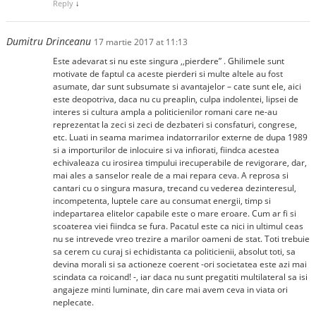
Reply
↓
Dumitru Drinceanu
17 martie 2017 at 11:13
Este adevarat si nu este singura ,,pierdere” . Ghilimele sunt
motivate de faptul ca aceste pierderi si multe altele au fost
asumate, dar sunt subsumate si avantajelor – cate sunt ele, aici
este deopotriva, daca nu cu preaplin, culpa indolentei, lipsei de
interes si cultura ampla a politicienilor romani care ne-au
reprezentat la zeci si zeci de dezbateri si consfaturi, congrese,
etc. Luati in seama marimea indatorrarilor externe de dupa 1989
si a importurilor de inlocuire si va infiorati, fiindca acestea
echivaleaza cu irosirea timpului irecuperabile de revigorare, dar,
mai ales a sanselor reale de a mai repara ceva. A reprosa si
cantari cu o singura masura, trecand cu vederea dezinteresul,
incompetenta, luptele care au consumat energii, timp si
indepartarea elitelor capabile este o mare eroare. Cum ar fi si
scoaterea viei fiindca se fura. Pacatul este ca nici in ultimul ceas
nu se intrevede vreo trezire a marilor oameni de stat. Toti trebuie
sa cerem cu curaj si echidistanta ca politicienii, absolut toti, sa
devina morali si sa actioneze coerent -ori societatea este azi mai
scindata ca roicand! -, iar daca nu sunt pregatiti multilateral sa isi
angajeze minti luminate, din care mai avem ceva in viata ori
neplecate.