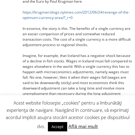
and the Euro by Paul Krugman here
https://krugman.blogs.nytimes.com/2012/06/24/revenge-of-the-
optimum-currency-area/?_r=0
In essence, the story is this. The benefits of a single currency are
an easier comparison of prices and somewhat reduced
transaction costs. The cost of a single currency is a more difficult
adjustment process to regional shocks.
Imagine, for example, that Iceland has a negative shock because
of a decline in fish stocks. Wages in Iceland must fall compared to
wages elsewhere in the world. With a single currency this has to
happen with microeconomics adjustments, namely wages must
fall. No one, however, likes it when their wages fall (wages are
said to be downwardly sticky) and most economists think this
downward adjustment can take a long time and involve more
unemployment than necessary during the long adjustment
process.
Acest website folosește „cookies” pentru a îmbunătăți
experiența de navigare. Navigând în continuare, vă exprimați
If Iceland has its own currency, however, the adjustment process
is easier: only one price has to change namely the price of
acordul implicit asupra stocării acestor cookies pe dispozitivul
Iceland’s currency falls so Icelanders have a lower real wage
dvs.
Află mai mult
(they can afford to buy less from the rest of the world) but the
Accept
same nominal wages in Krona. The adjustment process is easier.