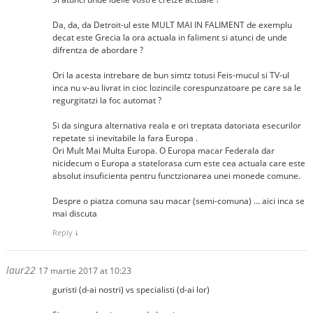
Da, da, da Detroit-ul este MULT MAI IN FALIMENT de exemplu
decat este Grecia la ora actuala in faliment si atunci de unde
difrentza de abordare ?
Ori la acesta intrebare de bun simtz totusi Feis-mucul si TV-ul
inca nu v-au livrat in cioc lozincile corespunzatoare pe care sa le
regurgitatzi la foc automat ?
Si da singura alternativa reala e ori treptata datoriata esecurilor
repetate si inevitabile la fara Europa .
Ori Mult Mai Multa Europa. O Europa macar Federala dar
nicidecum o Europa a statelorasa cum este cea actuala care este
absolut insuficienta pentru functzionarea unei monede comune.
Despre o piatza comuna sau macar (semi-comuna) … aici inca se
mai discuta
Reply
↓
laur22
17 martie 2017 at 10:23
guristi (d-ai nostri) vs specialisti (d-ai lor)