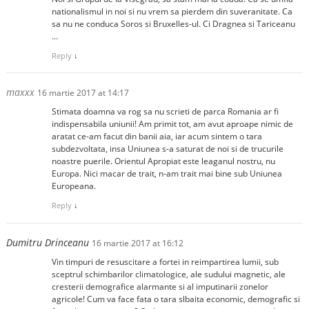
nationalismul in noi si nu vrem sa pierdem din suveranitate. Ca
sa nu ne conduca Soros si Bruxelles-ul. Ci Dragnea si Tariceanu
…
Reply
↓
maxxx
16 martie 2017 at 14:17
Stimata doamna va rog sa nu scrieti de parca Romania ar fi
indispensabila uniunii! Am primit tot, am avut aproape nimic de
aratat ce-am facut din banii aia, iar acum sintem o tara
subdezvoltata, insa Uniunea s-a saturat de noi si de trucurile
noastre puerile. Orientul Apropiat este leaganul nostru, nu
Europa. Nici macar de trait, n-am trait mai bine sub Uniunea
Europeana.
Reply
↓
Dumitru Drinceanu
16 martie 2017 at 16:12
Vin timpuri de resuscitare a fortei in reimpartirea lumii, sub
sceptrul schimbarilor climatologice, ale sudului magnetic, ale
cresterii demografice alarmante si al imputinarii zonelor
agricole! Cum va face fata o tara slbaita economic, demografic si