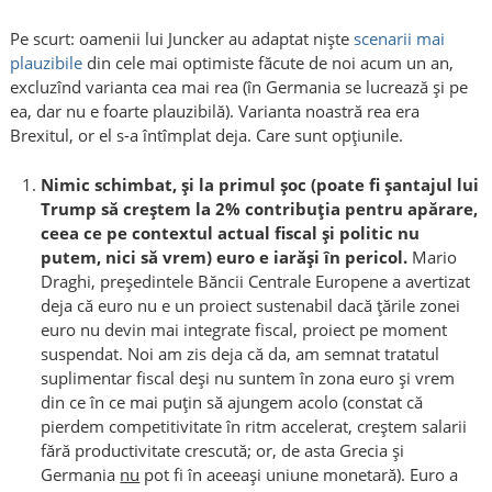
Pe scurt: oamenii lui Juncker au adaptat niște
scenarii mai
plauzibile
din cele mai optimiste făcute de noi acum un an,
excluzînd varianta cea mai rea (în Germania se lucrează și pe
ea, dar nu e foarte plauzibilă). Varianta noastră rea era
Brexitul, or el s-a întîmplat deja. Care sunt opțiunile.
Nimic schimbat, și la primul șoc (poate fi șantajul lui
Trump să creștem la 2% contribuția pentru apărare,
ceea ce pe contextul actual fiscal și politic nu
putem, nici să vrem) euro e iarăși în pericol.
Mario
Draghi, președintele Băncii Centrale Europene a avertizat
deja că euro nu e un proiect sustenabil dacă țările zonei
euro nu devin mai integrate fiscal, proiect pe moment
suspendat. Noi am zis deja că da, am semnat tratatul
suplimentar fiscal deși nu suntem în zona euro și vrem
din ce în ce mai puțin să ajungem acolo (constat că
pierdem competitivitate în ritm accelerat, creștem salarii
fără productivitate crescută; or, de asta Grecia și
Germania
nu
pot fi în aceeași uniune monetară). Euro a