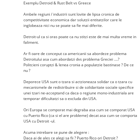
Exemplu Detroid & Rust Belt vs Greece
Ambele regiuni / industrii sunt lovite de lipsa cronica de
competitivitate economica dar solutzii entitatzilor care le
inglobeaza nici nu se poate sa fie mai diferite.
Detroit-ul ca si oras poate ca nu stitzi este de mai multa vreme in
faliment.
Ar fi oare de conceput ca americanii sa abordeze problema
Detroitului asa cum abordatzi dvs problema Greciei ….?
Politcieni coruptzi & lenea cronia a populatzie bastinase ? De ce
nu ?
Deporece USA sunt o tzara si actzioneaza solidar ca o tzara cu
mecanismele de redistribuire si de solidaritate sociale specifice
unei tzari ne-acceptand ca daca o regiune mono-industriala are
temporar dificultatzi sa o excluda din USA.
Ori Europa se comporat mai degraba asa cum se comporat USA
cu Puerto Rico (ca si el are probleme) decat asa cum se comporta
USA cu Detroit -ul.
Acuma intrebare se pune de alegere :
Daca ai de ales ce alegi sa fii ? Puerto Rico ori Detroit ?