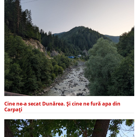
Cine ne-a secat Dunărea. Și cine ne fură apa din
Carpați