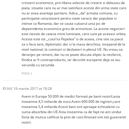
cresterii economice, prin libera selectie de creiere si debuseu de
piata, situatie care nu ar mai satisface aceste din urma state care
nu ar avea avantaje paritare. Adica ,,da” armata comuna, cu
participatie usturatoare pentru state sarace dar populate si
intinse ca Romania, dar se cauta culoarul unui joc de
depeendenta economica greu de armonizat. La aceste negocieri
este nevoie de cateva minti luminate, care sunt pe aceeasi orbita.
Acesta este tot ,,cuiul lui Pepelea” si de aceea, cine stie sa joace
sa o faca tare, diplomatic dar si la masa deschisa, incepand de la
nivel national, la comisari si dezbateri in plenul UE. Nu vreau sa
deranjez pe nimeni, dar nu se poate discuta eliptic la nesfarsit,
fiindca ar fi contraproductiv, iar deciziile europene deja se iau
secunda cu secunda.
Reply
↓
Kross
16 martie 2017 at 18:28
Avem in Europa 50.000 de medici formati pe banii nostril,asta
inseamna 4,5 miliarde de euro.Avem 600.000 de ingineri,care
inseamna 5,4 miliarde.Acesti bani sint aproape echivalenti cu
suma absorbita din UE.Asta inseamna ca de fapt ne-am vindut
forta de munca calificat la pret de cost.Vinovati sint toti guverantii
nostri.