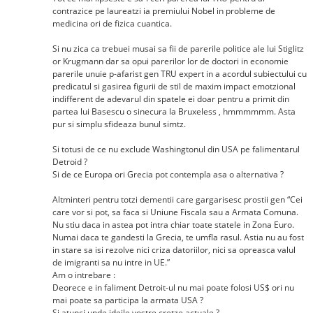
contrazice pe laureatzi ia premiului Nobel in probleme de
medicina ori de fizica cuantica.
Si nu zica ca trebuei musai sa fii de parerile politice ale lui Stiglitz
or Krugmann dar sa opui parerilor lor de doctori in economie
parerile unuie p-afarist gen TRU expert in a acordul subiectului cu
predicatul si gasirea figurii de stil de maxim impact emotzional
indifferent de adevarul din spatele ei doar pentru a primit din
partea lui Basescu o sinecura la Bruxeless , hmmmmmm. Asta
pur si simplu sfideaza bunul simtz.
Si totusi de ce nu exclude Washingtonul din USA pe falimentarul
Detroid ?
Si de ce Europa ori Grecia pot contempla asa o alternativa ?
Altminteri pentru totzi dementii care gargarisesc prostii gen “Cei
care vor si pot, sa faca si Uniune Fiscala sau a Armata Comuna.
Nu stiu daca in astea pot intra chiar toate statele in Zona Euro.
Numai daca te gandesti la Grecia, te umfla rasul. Astia nu au fost
in stare sa isi rezolve nici criza datoriilor, nici sa opreasca valul
de imigranti sa nu intre in UE.”
Am o intrebare :
Deorece e in faliment Detroit-ul nu mai poate folosi US$ ori nu
mai poate sa participa la armata USA ?
Si atunci unde ideile vostre cretze actuale ?