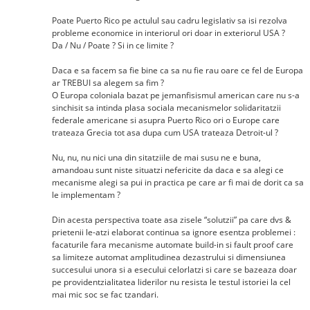
Poate Puerto Rico pe actulul sau cadru legislativ sa isi rezolva
probleme economice in interiorul ori doar in exteriorul USA ?
Da / Nu / Poate ? Si in ce limite ?
Daca e sa facem sa fie bine ca sa nu fie rau oare ce fel de Europa
ar TREBUI sa alegem sa fim ?
O Europa coloniala bazat pe jemanfisismul american care nu s-a
sinchisit sa intinda plasa sociala mecanismelor solidaritatzii
federale americane si asupra Puerto Rico ori o Europe care
trateaza Grecia tot asa dupa cum USA trateaza Detroit-ul ?
Nu, nu, nu nici una din sitatziile de mai susu ne e buna,
amandoau sunt niste situatzi nefericite da daca e sa alegi ce
mecanisme alegi sa pui in practica pe care ar fi mai de dorit ca sa
le implementam ?
Din acesta perspectiva toate asa zisele “solutzii” pa care dvs &
prietenii le-atzi elaborat continua sa ignore esentza problemei :
facaturile fara mecanisme automate build-in si fault proof care
sa limiteze automat amplitudinea dezastrului si dimensiunea
succesului unora si a esecului celorlatzi si care se bazeaza doar
pe providentzialitatea liderilor nu resista le testul istoriei la cel
mai mic soc se fac tzandari.