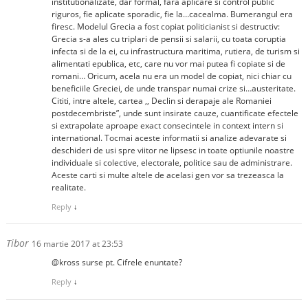
institutionalizate, dar formal, fara aplicare si control public
riguros, fie aplicate sporadic, fie la…cacealma. Bumerangul era
firesc. Modelul Grecia a fost copiat politicianist si destructiv:
Grecia s-a ales cu triplari de pensii si salarii, cu toata coruptia
infecta si de la ei, cu infrastructura maritima, rutiera, de turism si
alimentati epublica, etc, care nu vor mai putea fi copiate si de
romani… Oricum, acela nu era un model de copiat, nici chiar cu
beneficiile Greciei, de unde transpar numai crize si…austeritate.
Cititi, intre altele, cartea ,, Declin si derapaje ale Romaniei
postdecembriste”, unde sunt insirate cauze, cuantificate efectele
si extrapolate aproape exact consecintele in context intern si
international. Tocmai aceste informatii si analize adevarate si
deschideri de usi spre viitor ne lipsesc in toate optiunile noastre
individuale si colective, electorale, politice sau de administrare.
Aceste carti si multe altele de acelasi gen vor sa trezeasca la
realitate.
Reply
↓
Tibor
16 martie 2017 at 23:53
@kross surse pt. Cifrele enuntate?
Reply
↓