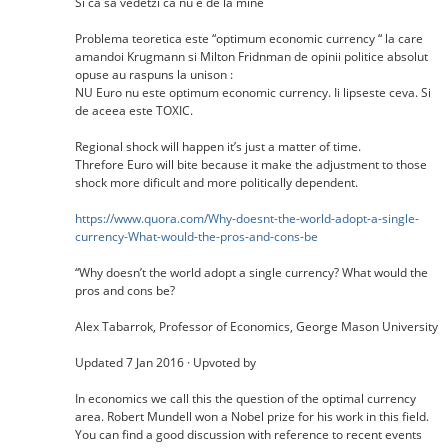
Si ca sa vedetzi ca nu e de la mine
Problema teoretica este “optimum economic currency “ la care
amandoi Krugmann si Milton Fridnman de opinii politice absolut
opuse au raspuns la unison :
NU Euro nu este optimum economic currency. Ii lipseste ceva. Si
de aceea este TOXIC.
Regional shock will happen it’s just a matter of time.
Threfore Euro will bite because it make the adjustment to those
shock more dificult and more politically dependent.
https://www.quora.com/Why-doesnt-the-world-adopt-a-single-
currency-What-would-the-pros-and-cons-be
“Why doesn’t the world adopt a single currency? What would the
pros and cons be?
Alex Tabarrok, Professor of Economics, George Mason University
Updated 7 Jan 2016 · Upvoted by
In economics we call this the question of the optimal currency
area. Robert Mundell won a Nobel prize for his work in this field.
You can find a good discussion with reference to recent events