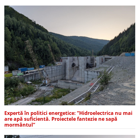
Expertă în politici energetice: ”Hidroelectrica nu mai
are apă suficientă. Proiectele fantezie ne sapă
mormântul”