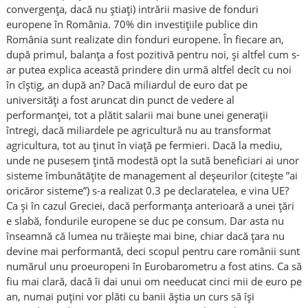
convergența, dacă nu știați) intrării masive de fonduri
europene în România. 70% din investiţiile publice din
România sunt realizate din fonduri europene. În fiecare an,
după primul, balanța a fost pozitivă pentru noi, și altfel cum s-
ar putea explica această prindere din urmă altfel decît cu noi
în cîștig, an după an? Dacă miliardul de euro dat pe
universități a fost aruncat din punct de vedere al
performanței, tot a plătit salarii mai bune unei generații
întregi, dacă miliardele pe agricultură nu au transformat
agricultura, tot au ținut în viață pe fermieri. Dacă la mediu,
unde ne pusesem țintă modestă opt la sută beneficiari ai unor
sisteme îmbunătățite de management al deșeurilor (citește ”ai
oricăror sisteme”) s-a realizat 0.3 pe declaratelea, e vina UE?
Ca și în cazul Greciei, dacă performanța anterioară a unei țări
e slabă, fondurile europene se duc pe consum. Dar asta nu
înseamnă că lumea nu trăiește mai bine, chiar dacă țara nu
devine mai performantă, deci scopul pentru care românii sunt
numărul unu proeuropeni în Eurobarometru a fost atins. Ca să
fiu mai clară, dacă îi dai unui om needucat cinci mii de euro pe
an, numai puțini vor plăti cu banii ăștia un curs să își