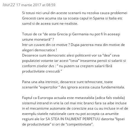
laur22
17 martie 2017 at 08:59
Si totusi nici unul din aceste scenarii nu rezolva cauza problemei
Grecesti care acuma sta sa scoata capul in Spania si Italia etc
samd si de aceea sunt ne-realiste.
Totusi de ce “de asta Grecia și Germania nu pot fi în aceeași
uniune monetară” ?
Intr-un cuvant din ce motive ? Dupa parerea mea din motive de
alegeri democratice !
Deoarece sunt democratic alesi politicenii vor sa “dea” ceva
populatziei votante iar acest “ceva” inseamna pensii si salariii si
conform ziselor dvs : “ nu putem sa creștem salarii fără
productivitate crescută ”
Pana una alta intrinsic, deoarece sunt tehnocrate, toate
scenariile “expertzilor “ dvs ignora acesta cauza fundamentala.
Faptul ca Euroropa actuala este metastabila (adica fals stabila)
sistemul intrand in vrie la cel mai mic branci fara sa aibe incluse
in el mecanisme automate de corectzie asa cu au incluse in el de
exemplu statele natzionale care nu pot accepta ca anumite
regiuni ale lor SA STEA IN FALIMENT PERPETUU datorita “lipsei
de productivitate” si ori de “competitivitate”.