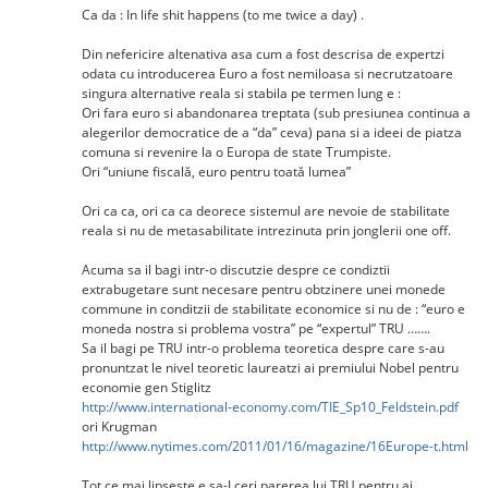
Ca da : In life shit happens (to me twice a day) .
Din nefericire altenativa asa cum a fost descrisa de expertzi
odata cu introducerea Euro a fost nemiloasa si necrutzatoare
singura alternative reala si stabila pe termen lung e :
Ori fara euro si abandonarea treptata (sub presiunea continua a
alegerilor democratice de a “da” ceva) pana si a ideei de piatza
comuna si revenire la o Europa de state Trumpiste.
Ori “uniune fiscală, euro pentru toată lumea”
Ori ca ca, ori ca ca deorece sistemul are nevoie de stabilitate
reala si nu de metasabilitate intrezinuta prin jonglerii one off.
Acuma sa il bagi intr-o discutzie despre ce condiztii
extrabugetare sunt necesare pentru obtzinere unei monede
commune in conditzii de stabilitate economice si nu de : “euro e
moneda nostra si problema vostra” pe “expertul” TRU …….
Sa il bagi pe TRU intr-o problema teoretica despre care s-au
pronuntzat le nivel teoretic laureatzi ai premiului Nobel pentru
economie gen Stiglitz
http://www.international-economy.com/TIE_Sp10_Feldstein.pdf
ori Krugman
http://www.nytimes.com/2011/01/16/magazine/16Europe-t.html
Tot ce mai lipseste e sa-I ceri parerea lui TRU pentru ai