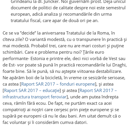
Grindeanu la dl. Juncker. Noi guvernăm prost. Deja unicul
document de politici de calitate despre noi este semestrul
european, adică analiza și recomandările din urma
tratatului fiscal, care apar de două ori pe an.
Ce se va ”decide” la aniversarea Tratatului de la Roma, în
cîteva zile? O variantă modestă, cu o transpunere în practică și
mai modestă. Probabil trei, care nu are mari costuri și puține
schimbări. Care e problema pentru noi? Țările euro
performante- Estonia e printre ele, deci nici vorbă de Vest sau
de Est- vor poate să pună în practică recomandările lui Draghi,
foarte bine. Să le pună, să nu aștepte viitoarea destabilizare.
Ne apărăm boii de la bicicletă, în vreme ce sesizările serioase,
ca astea [
Raport SAR 2017 – fonduri europene
], și astea
[
Raport SAR 2017 – educație
] și astea [
Raport SAR 2017 –
infrastructura transport feroviar
], unde am putea îndrepta
ceva, rămîn fără ecou. De fapt, ne purtăm exact ca acei
compatrioți ai noștri care cerșesc prin piețe europene și se
supără pe europeni că nu le dau bani. Am uitat demult că o
fac voluntar și îi considerăm cumva datori.