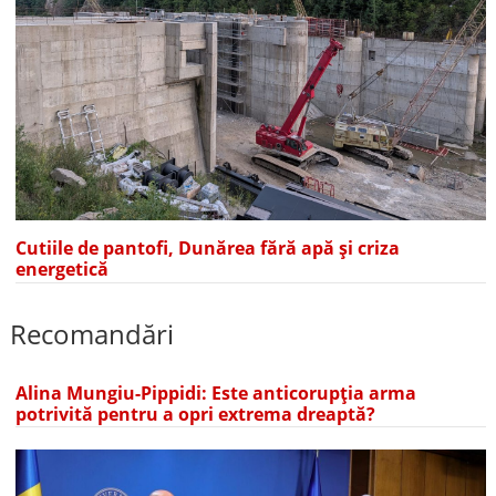
Cutiile de pantofi, Dunărea fără apă și criza
energetică
Recomandări
Alina Mungiu-Pippidi: Este anticorupția arma
potrivită pentru a opri extrema dreaptă?