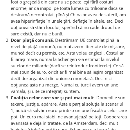
fost o greșeală din care nu se poate ieși fără costuri
enorme, ar da înapoi pe toată lumea cu trilioane dacă se
destramă necontrolat, pînă și China ar avea de suferit, am
avea hiperinflație în unele țări, deflație în altele, etc. Deci
opțiunea să stăm locului, sperînd că nu cade drobul de
sare există, dar nu e bună.
Doar piață comună
. Destrămăm UE controlat pînă la
nivel de piață comună, nu mai avem libertate de mișcare,
muncă decît cu permis, etc. Asta voiau englezii. Costul ar
fi iarăși mare, numai la Schengen s-a estimat la nivelul
sutelor de miliarde (dacă se reintroduc frontierele). Ce să
mai spun de euro, oricît ar fi mai bine să ieșim organizat
decît dezorganizat din uniunea monetară. Deci nici
opțiunea asta nu merge. Numai cu turcii avem uniune
vamală, și uite ce integrați suntem.
Coaliția celor care vor și pot mai mult
. Domeniile sunt
taxare, justiție, apărare. Asta e parțial soluția la scenariul
1, adică să salvăm euro printr-o uniune fiscală a celor care
pot. Un euro mai stabil ne avantajează pe toți. Cooperarea
avansată e deja în tratate, de la Amsterdam, deci mult
înainte să intrăm noi în euro. Schengen e o formă de