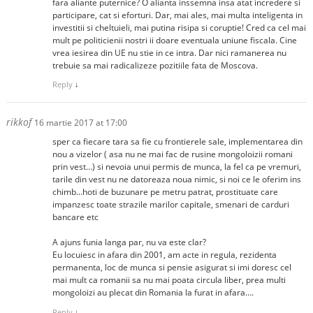
fara aliante puternice? O alianta inssemna insa atat incredere si
participare, cat si eforturi. Dar, mai ales, mai multa inteligenta in
investitii si cheltuieli, mai putina risipa si coruptie! Cred ca cel mai
mult pe politicienii nostri ii doare eventuala uniune fiscala. Cine
vrea iesirea din UE nu stie in ce intra. Dar nici ramanerea nu
trebuie sa mai radicalizeze pozitiile fata de Moscova.
Reply
↓
rikkof
16 martie 2017 at 17:00
sper ca fiecare tara sa fie cu frontierele sale, implementarea din
nou a vizelor ( asa nu ne mai fac de rusine mongoloizii romani
prin vest…) si nevoia unui permis de munca, la fel ca pe vremuri,
tarile din vest nu ne datoreaza noua nimic, si noi ce le oferim ins
chimb…hoti de buzunare pe metru patrat, prostituate care
impanzesc toate strazile marilor capitale, smenari de carduri
bancare etc
A ajuns funia langa par, nu va este clar?
Eu locuiesc in afara din 2001, am acte in regula, rezidenta
permanenta, loc de munca si pensie asigurat si imi doresc cel
mai mult ca romanii sa nu mai poata circula liber, prea multi
mongoloizi au plecat din Romania la furat in afara….
Reply
↓