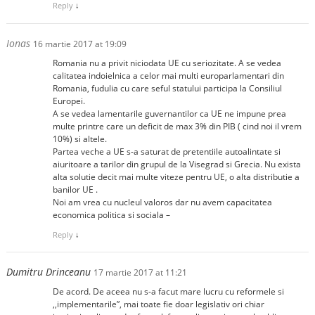
Reply
↓
Ionas
16 martie 2017 at 19:09
Romania nu a privit niciodata UE cu seriozitate. A se vedea
calitatea indoielnica a celor mai multi europarlamentari din
Romania, fudulia cu care seful statului participa la Consiliul
Europei.
A se vedea lamentarile guvernantilor ca UE ne impune prea
multe printre care un deficit de max 3% din PIB ( cind noi il vrem
10%) si altele.
Partea veche a UE s-a saturat de pretentiile autoalintate si
aiuritoare a tarilor din grupul de la Visegrad si Grecia. Nu exista
alta solutie decit mai multe viteze pentru UE, o alta distributie a
banilor UE .
Noi am vrea cu nucleul valoros dar nu avem capacitatea
economica politica si sociala –
Reply
↓
Dumitru Drinceanu
17 martie 2017 at 11:21
De acord. De aceea nu s-a facut mare lucru cu reformele si
,,implementarile”, mai toate fie doar legislativ ori chiar