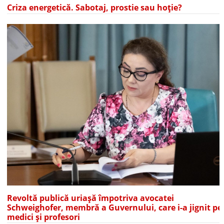
Criza energetică. Sabotaj, prostie sau hoție?
Revoltă publică uriașă împotriva avocatei
Schweighofer, membră a Guvernului, care i-a jignit pe
medici și profesori