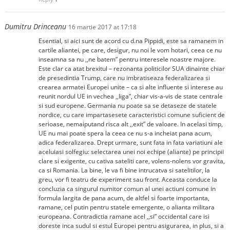
Dumitru Drinceanu
16 martie 2017 at 17:18
Esential, si aici sunt de acord cu d.na Pippidi, este sa ramanem in
cartile aliantei, pe care, desigur, nu noi le vom hotari, ceea ce nu
inseamna sa nu ,,ne batem” pentru interesele noastre majore.
Este clar ca atat brexitul – rezonanta politicilor SUA dinainte chiar
de presedintia Trump, care nu imbratiseaza federalizarea si
crearea armatei Europei unite – ca si alte influente si interese au
reunit nordul UE in vechea ,,liga”, chiar vis-a-vis de state centrale
si sud europene. Germania nu poate sa se detaseze de statele
nordice, cu care impartasesete caracteristici comune suficient de
serioase, nemaiputand risca alt ,,exit” de valoare. In acelasi timp,
UE nu mai poate spera la ceea ce nu s-a incheiat pana acum,
adica federalizarea. Drept urmare, sunt fata in fata variatiuni ale
aceluiasi solfegiu: selectarea unei noi echipe (aliante) pe principii
clare si exigente, cu cativa sateliti care, volens-nolens vor gravita,
ca si Romania. La bine, le va fi bine intrucatva si satelitilor, la
greu, vor fi teatru de experiment sau front. Aceasta conduce la
concluzia ca singurul numitor comun al unei actiuni comune in
formula largita de pana acum, de altfel si foarte importanta,
ramane, cel putin pentru statele emergente, o alianta militara
europeana. Contradictia ramane acel ,,si” occidental care isi
doreste inca sudul si estul Europei pentru asigurarea, in plus, si a