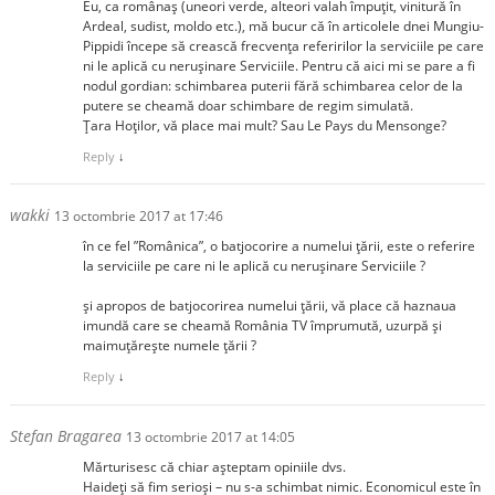
Eu, ca românaș (uneori verde, alteori valah împuțit, vinitură în
Ardeal, sudist, moldo etc.), mă bucur că în articolele dnei Mungiu-
Pippidi începe să crească frecvența referirilor la serviciile pe care
ni le aplică cu nerușinare Serviciile. Pentru că aici mi se pare a fi
nodul gordian: schimbarea puterii fără schimbarea celor de la
putere se cheamă doar schimbare de regim simulată.
Țara Hoților, vă place mai mult? Sau Le Pays du Mensonge?
Reply
↓
wakki
13 octombrie 2017 at 17:46
în ce fel ”Românica”, o batjocorire a numelui țării, este o referire
la serviciile pe care ni le aplică cu nerușinare Serviciile ?
și apropos de batjocorirea numelui țării, vă place că haznaua
imundă care se cheamă România TV împrumută, uzurpă și
maimuțărește numele țării ?
Reply
↓
Stefan Bragarea
13 octombrie 2017 at 14:05
Mărturisesc că chiar așteptam opiniile dvs.
Haideți să fim serioși – nu s-a schimbat nimic. Economicul este în