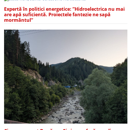
Expertă în politici energetice: ”Hidroelectrica nu mai
are apă suficientă. Proiectele fantezie ne sapă
mormântul”