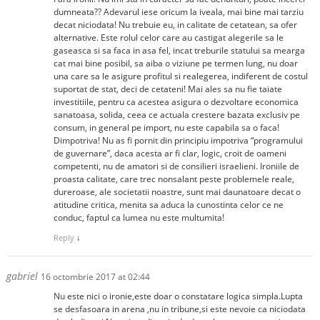
dumneata?? Adevarul iese oricum la iveala, mai bine mai tarziu
decat niciodata! Nu trebuie eu, in calitate de cetatean, sa ofer
alternative. Este rolul celor care au castigat alegerile sa le
gaseasca si sa faca in asa fel, incat treburile statului sa mearga
cat mai bine posibil, sa aiba o viziune pe termen lung, nu doar
una care sa le asigure profitul si realegerea, indiferent de costul
suportat de stat, deci de cetateni! Mai ales sa nu fie taiate
investitiile, pentru ca acestea asigura o dezvoltare economica
sanatoasa, solida, ceea ce actuala crestere bazata exclusiv pe
consum, in general pe import, nu este capabila sa o faca!
Dimpotriva! Nu as fi pornit din principiu impotriva “programului
de guvernare”, daca acesta ar fi clar, logic, croit de oameni
competenti, nu de amatori si de consilieri israelieni. Ironiile de
proasta calitate, care trec nonsalant peste problemele reale,
dureroase, ale societatii noastre, sunt mai daunatoare decat o
atitudine critica, menita sa aduca la cunostinta celor ce ne
conduc, faptul ca lumea nu este multumita!
Reply
↓
gabriel
16 octombrie 2017 at 02:44
Nu este nici o ironie,este doar o constatare logica simpla.Lupta
se desfasoara in arena ,nu in tribune,si este nevoie ca niciodata