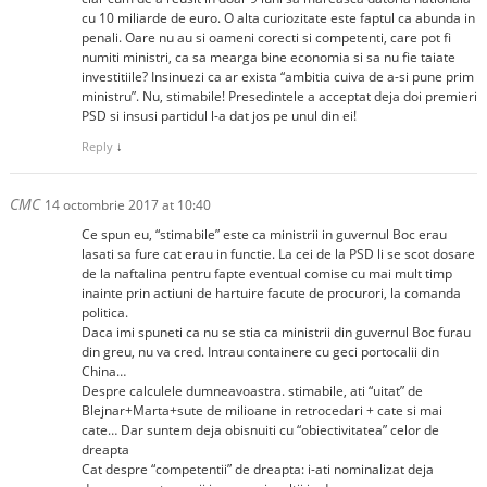
cu 10 miliarde de euro. O alta curiozitate este faptul ca abunda in
penali. Oare nu au si oameni corecti si competenti, care pot fi
numiti ministri, ca sa mearga bine economia si sa nu fie taiate
investitiile? Insinuezi ca ar exista “ambitia cuiva de a-si pune prim
ministru”. Nu, stimabile! Presedintele a acceptat deja doi premieri
PSD si insusi partidul l-a dat jos pe unul din ei!
Reply
↓
CMC
14 octombrie 2017 at 10:40
Ce spun eu, “stimabile” este ca ministrii in guvernul Boc erau
lasati sa fure cat erau in functie. La cei de la PSD li se scot dosare
de la naftalina pentru fapte eventual comise cu mai mult timp
inainte prin actiuni de hartuire facute de procurori, la comanda
politica.
Daca imi spuneti ca nu se stia ca ministrii din guvernul Boc furau
din greu, nu va cred. Intrau containere cu geci portocalii din
China…
Despre calculele dumneavoastra. stimabile, ati “uitat” de
Blejnar+Marta+sute de milioane in retrocedari + cate si mai
cate… Dar suntem deja obisnuiti cu “obiectivitatea” celor de
dreapta
Cat despre “competentii” de dreapta: i-ati nominalizat deja