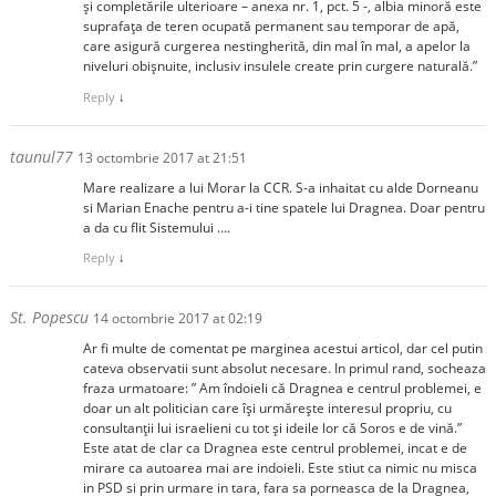
și completările ulterioare – anexa nr. 1, pct. 5 -, albia minoră este
suprafața de teren ocupată permanent sau temporar de apă,
care asigură curgerea nestingherită, din mal în mal, a apelor la
niveluri obișnuite, inclusiv insulele create prin curgere naturală.”
Reply
↓
taunul77
13 octombrie 2017 at 21:51
Mare realizare a lui Morar la CCR. S-a inhaitat cu alde Dorneanu
si Marian Enache pentru a-i tine spatele lui Dragnea. Doar pentru
a da cu flit Sistemului ….
Reply
↓
St. Popescu
14 octombrie 2017 at 02:19
Ar fi multe de comentat pe marginea acestui articol, dar cel putin
cateva observatii sunt absolut necesare. In primul rand, socheaza
fraza urmatoare: ” Am îndoieli că Dragnea e centrul problemei, e
doar un alt politician care îşi urmăreşte interesul propriu, cu
consultanţii lui israelieni cu tot şi ideile lor că Soros e de vină.”
Este atat de clar ca Dragnea este centrul problemei, incat e de
mirare ca autoarea mai are indoieli. Este stiut ca nimic nu misca
in PSD si prin urmare in tara, fara sa porneasca de la Dragnea,