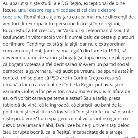
Au apărut și niște studii ale DG Regio, exceptional de bine
făcute,
unul despre regiuni codașe
și
cel clasic despre
coeziune
. Românica a ajuns țara cu cea mai mare diferență de
venituri din Europa între persoane fizice și între regiuni,
Bucureștiul a tot crescut, iar Vasluiul și Teleormanul s-au tot
scufundat, în viitor acolo vor fi numai bălți de pește și platouri
de filmare. Tendința există și la alții, dar nu e extraordinar
cum am reușit noi, țara cea mai egală din lume la 1990, să
devenim o lume de săraci și bogați (și după aceea ne plîngem
că bogații votează altfel decît săracii)? Avem un partid social
democrat la guvernare, i-ați auzit pe vreunul să spună asta? În
context, mi se pare că PSD are în Corina Crețu o resursă
umană, clar ea a evoluat de cînd e la Regio, pot avea și ei
varianta Cioloș a lor pe viitor, că au mare nevoie. În afară de
ea, o fi vorbit careva pe temele astea? Sau e iarăși presa
tabloidă de vină, că le îngroapă, că ziariștii iau bani de la
politicieni și servicii ca să lovească în niște ținte, nu să discute
niște probleme? Cum spargem cercul vicios între regiuni cu
dezvoltare umană slabă, fără licee bune și universități deloc
(sau corupte bocnă, ca la Reșița), incapacitate de a atrage