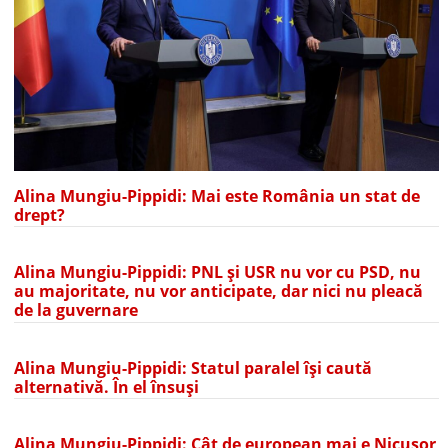
Alina Mungiu-Pippidi: Mai este România un stat de
drept?
Alina Mungiu-Pippidi: PNL și USR nu vor cu PSD, nu
au majoritate, nu vor anticipate, dar nici nu pleacă
de la guvernare
Alina Mungiu-Pippidi: Statul paralel își caută
alternativă. În el însuși
Alina Mungiu-Pippidi: Cât de european mai e Nicușor