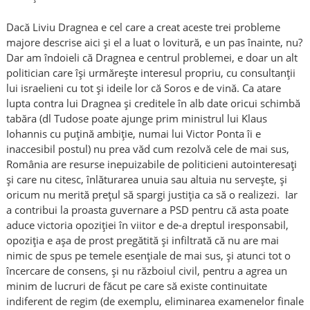
Dacă Liviu Dragnea e cel care a creat aceste trei probleme
majore descrise aici și el a luat o lovitură, e un pas înainte, nu?
Dar am îndoieli că Dragnea e centrul problemei, e doar un alt
politician care își urmărește interesul propriu, cu consultanții
lui israelieni cu tot și ideile lor că Soros e de vină. Ca atare
lupta contra lui Dragnea și creditele în alb date oricui schimbă
tabăra (dl Tudose poate ajunge prim ministrul lui Klaus
Iohannis cu puțină ambiție, numai lui Victor Ponta îi e
inaccesibil postul) nu prea văd cum rezolvă cele de mai sus,
România are resurse inepuizabile de politicieni autointeresați
și care nu citesc, înlăturarea unuia sau altuia nu servește, și
oricum nu merită prețul să spargi justiția ca să o realizezi. Iar
a contribui la proasta guvernare a PSD pentru că asta poate
aduce victoria opoziției în viitor e de-a dreptul iresponsabil,
opoziția e așa de prost pregătită și infiltrată că nu are mai
nimic de spus pe temele esențiale de mai sus, și atunci tot o
încercare de consens, și nu războiul civil, pentru a agrea un
minim de lucruri de făcut pe care să existe continuitate
indiferent de regim (de exemplu, eliminarea examenelor finale