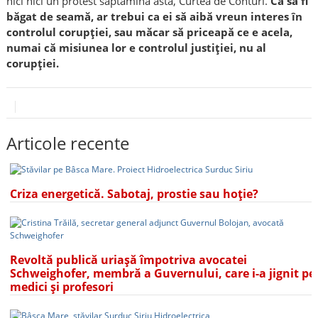
nici nici un protest săptămîna asta, Curtea de Conturi.
Ca să fi
băgat de seamă, ar trebui ca ei să aibă vreun interes în
controlul corupției, sau măcar să priceapă ce e acela,
numai că misiunea lor e controlul justiției, nu al
corupției.
Articole recente
Criza energetică. Sabotaj, prostie sau hoție?
Revoltă publică uriașă împotriva avocatei
Schweighofer, membră a Guvernului, care i-a jignit pe
medici și profesori