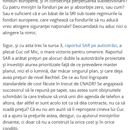
fonduri europene, și în consecință perpetuarea subdezvoltării?
Cu patru miniștri la fonduri pe an și absorbție zero, sau cum?
Sau e suficient că e un băiat de la SRI sub toate regimurile la
fonduri europene, care veghează ca fondurile să nu aducă
vreo atingere siguranței naționale? Deocamdată nu aduc nici o
atingere la nimic.
Sigur, și cu asta trec la sursa 3,
raportul SAR pe autostrăzi
, a
plecat Cuc cel Mic, o mare victorie pentru omenire. Raportul
SAR a arătat prețuri pe alocuri duble la autostrăzile proiectate
și investiții aiurea prioritizate față de ce prevedere master
planul, nici el o lumină, dar măcar singurul plan, și care deja
avea prețuri de nivel Bechtel. De ce au fost îngropate
standardele de cost făcute în trecut de CNADR? Se angajează
succesorul să le repună pe tapet, sau astea sunt obișnuitele
schimbări la care trebuie să vină unii din agenda de telefon a
altora, dar altfel ei sunt acolo tot ca să dea contracte, nu ca să
scadă prețul? Că eu nu am auzit să îi reproșeze cineva lui Cuc
că a ajuns la prețurile astea, desigur, cu ajutorul miniștrilor
dinainte, ci doar că nu a construit la orice cost și în orice
condiții.