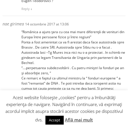
Eugen Teodorovici ?
Reply
↓
nae girimea
14 octombrie 2017 at 13:06
“Românica a ajuns ţara cu cea mai mare diferenţă de venituri din
Europa între persoane fizice şi între regiuni”
Ponta a fost amenintat ca va fi arestat daca face autostrada spre
Brasov . De catre SRI. Autostrada spre Sibiu nu s-a facut .
Autostrada Iasi –Tg Mures inca nici nu s-a proiectat . In schimb ne
gindeam sa legam Transilvania de Ungaria prin partenerii de la
Bechtel.
“….perpetuarea subdezvoltării . Cu patru miniştri la fonduri pe an
şi absorbţie zero, “
Ce remarc e faptul ca ultimul ministru la “ fonduri europene “ a
fost “remaniat” de DNA . Te poti intreba daca ioropenii astia nu
cumva tot cauta pretexte ca sa nu ne dea banii. Si primesc
oarece ajutor de la Kovesi.
Acest website folosește „cookies” pentru a îmbunătăți
Or fi ei de capul lor ? “ Daca ai facut dupa capul tau , rau cap ai
experiența de navigare. Navigând în continuare, vă exprimați
avut , iar daca ai facut dupa sfatul cuiva , rau sfat ai primit “.
Oarece interese in perpetuarea subdezvoltarii Romaniei exista .
acordul implicit asupra stocării acestor cookies pe dispozitivul
Iar SRI si DNA se pare ca isi dau concursul .
dvs.
Află mai mult
Accept
Reply
↓