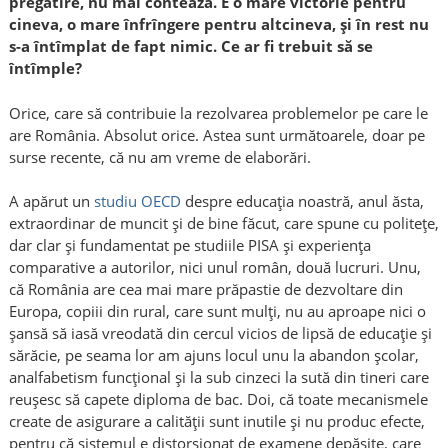
pregătire, nu mai contează. E o mare victorie pentru
cineva, o mare înfrîngere pentru altcineva, și în rest nu
s-a întîmplat de fapt nimic. Ce ar fi trebuit să se
întîmple?
Orice, care să contribuie la rezolvarea problemelor pe care le
are România. Absolut orice. Astea sunt următoarele, doar pe
surse recente, că nu am vreme de elaborări.
A apărut un
studiu OECD
despre educația noastră, anul ăsta,
extraordinar de muncit și de bine făcut, care spune cu politețe,
dar clar și fundamentat pe studiile PISA și experiența
comparative a autorilor, nici unul român, două lucruri. Unu,
că România are cea mai mare prăpastie de dezvoltare din
Europa, copiii din rural, care sunt mulți, nu au aproape nici o
șansă să iasă vreodată din cercul vicios de lipsă de educație și
sărăcie, pe seama lor am ajuns locul unu la abandon școlar,
analfabetism funcțional și la sub cinzeci la sută din tineri care
reușesc să capete diploma de bac. Doi, că toate mecanismele
create de asigurare a calității sunt inutile și nu produc efecte,
pentru că sistemul e distorsionat de examene depășite, care