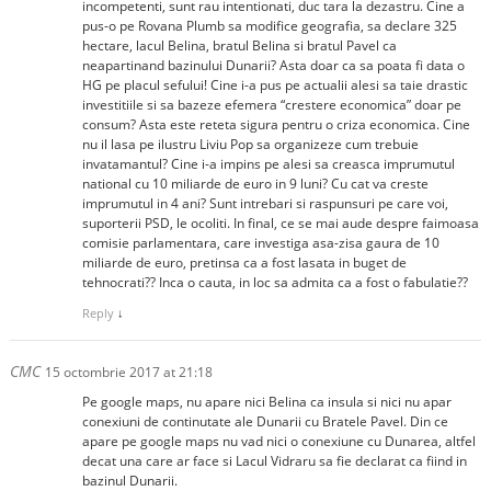
incompetenti, sunt rau intentionati, duc tara la dezastru. Cine a
pus-o pe Rovana Plumb sa modifice geografia, sa declare 325
hectare, lacul Belina, bratul Belina si bratul Pavel ca
neapartinand bazinului Dunarii? Asta doar ca sa poata fi data o
HG pe placul sefului! Cine i-a pus pe actualii alesi sa taie drastic
investitiile si sa bazeze efemera “crestere economica” doar pe
consum? Asta este reteta sigura pentru o criza economica. Cine
nu il lasa pe ilustru Liviu Pop sa organizeze cum trebuie
invatamantul? Cine i-a impins pe alesi sa creasca imprumutul
national cu 10 miliarde de euro in 9 luni? Cu cat va creste
imprumutul in 4 ani? Sunt intrebari si raspunsuri pe care voi,
suporterii PSD, le ocoliti. In final, ce se mai aude despre faimoasa
comisie parlamentara, care investiga asa-zisa gaura de 10
miliarde de euro, pretinsa ca a fost lasata in buget de
tehnocrati?? Inca o cauta, in loc sa admita ca a fost o fabulatie??
Reply
↓
CMC
15 octombrie 2017 at 21:18
Pe google maps, nu apare nici Belina ca insula si nici nu apar
conexiuni de continutate ale Dunarii cu Bratele Pavel. Din ce
apare pe google maps nu vad nici o conexiune cu Dunarea, altfel
decat una care ar face si Lacul Vidraru sa fie declarat ca fiind in
bazinul Dunarii.