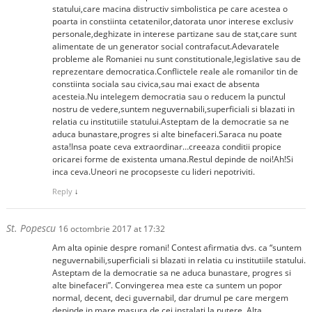
statului,care macina distructiv simbolistica pe care acestea o
poarta in constiinta cetatenilor,datorata unor interese exclusiv
personale,deghizate in interese partizane sau de stat,care sunt
alimentate de un generator social contrafacut.Adevaratele
probleme ale Romaniei nu sunt constitutionale,legislative sau de
reprezentare democratica.Conflictele reale ale romanilor tin de
constiinta sociala sau civica,sau mai exact de absenta
acesteia.Nu intelegem democratia sau o reducem la punctul
nostru de vedere,suntem neguvernabili,superficiali si blazati in
relatia cu institutiile statului.Asteptam de la democratie sa ne
aduca bunastare,progres si alte binefaceri.Saraca nu poate
asta!Insa poate ceva extraordinar…creeaza conditii propice
oricarei forme de existenta umana.Restul depinde de noi!Ah!Si
inca ceva.Uneori ne procopseste cu lideri nepotriviti.
Reply
↓
St. Popescu
16 octombrie 2017 at 17:32
Am alta opinie despre romani! Contest afirmatia dvs. ca “suntem
neguvernabili,superficiali si blazati in relatia cu institutiile statului.
Asteptam de la democratie sa ne aduca bunastare, progres si
alte binefaceri”. Convingerea mea este ca suntem un popor
normal, decent, deci guvernabil, dar drumul pe care mergem
depinde in mare masura de cei instalati la putere. Alta