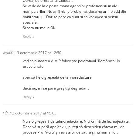
Oprea, de prefata lui Coldea…
Se vede de la o posta mana agentilor profesionisti in ale
manipularilor. Nu ar fi nici o problema, daca nu ar fi platiti din
banii statului. Dar se pare ca sunt si ca vor avea si pensii
speciale..
Si asta nu mai e OK.
Reply
↓
wakki
13 octombrie 2017 at 12:50
văd că autoarea A M P folosește peiorativul ”Românica” în
articolul său
sper să fie o greșeală de tehnoredactare
dacă nu, mi se pare greșit și degradant
Reply
↓
rO.
13 octombrie 2017 at 15:03
Nu e o greșeală de tehnoredactare. Nici crimă de lezmajestate.
Dacă vă supără apelativul, puteți să deschideți câteva mii de
procese ProTV-ului și revistelor de satiră și nu numai lor.