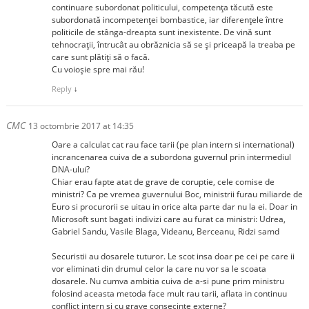
continuare subordonat politicului, competența tăcută este
subordonată incompetenței bombastice, iar diferențele între
politicile de stânga-dreapta sunt inexistente. De vină sunt
tehnocrații, întrucât au obrăznicia să se și priceapă la treaba pe
care sunt plătiți să o facă.
Cu voioșie spre mai rău!
Reply
↓
CMC
13 octombrie 2017 at 14:35
Oare a calculat cat rau face tarii (pe plan intern si international)
incrancenarea cuiva de a subordona guvernul prin intermediul
DNA-ului?
Chiar erau fapte atat de grave de coruptie, cele comise de
ministri? Ca pe vremea guvernului Boc, ministrii furau miliarde de
Euro si procurorii se uitau in orice alta parte dar nu la ei. Doar in
Microsoft sunt bagati indivizi care au furat ca ministri: Udrea,
Gabriel Sandu, Vasile Blaga, Videanu, Berceanu, Ridzi samd
Securistii au dosarele tuturor. Le scot insa doar pe cei pe care ii
vor eliminati din drumul celor la care nu vor sa le scoata
dosarele. Nu cumva ambitia cuiva de a-si pune prim ministru
folosind aceasta metoda face mult rau tarii, aflata in continuu
conflict intern si cu grave consecinte externe?