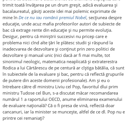
trimit toată învățarea pe un drum greșit, adică evaluarea și
bacalaureatul, găsiți aceste idei mai polemic exprimate de
mine în
De ce nu iau românii premiul Nobel
, secțiunea despre
educație, unde acuz mafia profesorilor autori de subiecte de
bac că extrage rente din educație și nu permite evoluția.
Desigur, pentru că miniștrii succesivi nu pricep care e
problema nici cînd alte țări le plătesc studii și răspund la
inadecvarea de dezvoltare și conținut prin zero politici de
dezvoltare și manual unic (nici dacă ar fi mai multe, tot
sinonimul neologic, matematica neaplicată și extraterestra
Rodica a lui Cărtărescu de pe centură ar cîștiga bătălia, că sunt
în subiectele de la evaluare și bac, pentru că reflectă grupurile
de putere din aceste domenii profesionale). Am și eu o
întrebare către dl ministru Liviu cel Pop, favoritul dlui prim
ministru Tudose cel Bun, s-a discutat măcar recomandarea
numărul 1 a raportului OECD, anume eliminarea examenului
de evaluare națională? Că o fi presa de vină, reflectă doar
cancanuri, iar la minister se muncește, altfel de ce dl. Pop nu e
printre cei remaniați?