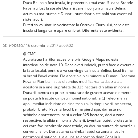
Daca Belina a fost insula, in prezent nu mai este. Si daca Bratele
Pavel au fost brate ale Dunarii care inconjurau insula Belina,
acum nu mai sunt ale Dunarii. sunt doar niste balti sau eventual
niste lacuri.
Puteti sa va uitati in vecinatate la Ostrovul Cioroiului, care este
insula si langa care apare un brat. Diferenta este evidenta.
St. Popescu
16 octombrie 2017 at 09:02
@ CMC
Acuratetea hartilor accesibile prin Google Maps nu este
intotdeauna de nota 10. Daca aveti indoieli, puteti face o excursie
la fata locului, pentru a va convinge ca insula Belina, lacul Belina
si bratul Pavel exista. Ele apartin albiei minore a Dunarii. Doamna
Rovana Plumb a initiat si condus modificarea cadastriala a
acestora si a unei suprafete de 325 hectare din albia minora a
Dunarii, pentru ca printr-o hotarare de guvern aceste elemente
sa poata fi trecute din patrimoniul national, la CJ Teleorman si
apoi imediat inchiriate de cine trebuia. In timpul verii, pe seceta,
probabil bratul Pavel si lacul Belina pierd apa, dar asta nu
schimba apartenenta lor si a celor 325 hectare, deci a zonei
respective, la albia minora a Dunarii. Eventual puteti protesta la
cei care fac incadrarile cadastriale, ca dvs. nu sunteti de acord cu
conventiile lor. Dar asta nu schimba faptul ca zona a fost in
patrimoniul national si a ajuns sa apartina doar Consiliului