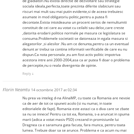
de gladiatori.Nu exista directie de dezvoltare sau strategie
sociala ideala,perfecta,toate prezinta diferite slabiciuni sau
riscuri mai mult sau mai putin evidente,si de aceea trebuiesc
asumate in mod obligatoriu politic,pentru a putea fi
decontate.Exista intotdeauna un procent serios de nemultumiti
constituit de cei care au votat cu ceilalti sau deloc,care creste
,datorita erodarii politice normale pe masura ce legislatura se
consuma.Problemele societatii se datoreaza in egala masura si
alegatorilor ,si alesilor .Nu am ce denunta,pentru ca un eventual
denunt ar trebui sa contina informatii verificabile de care eu nu
dispun.Ca nota personala ,eu am fost activ politic impotriva
acestora intre anii 2000-2004,asa ca ar putea fi doar o problema
de perceptie,nu o reala divergenta de opinie.
Reply
↓
Florin Neamtu
14 octombrie 2017 at 02:34
Nu prea va inteleg d-na AlinaMP, cu toate ca Romania are nevoie
ca de aer de tot ce spuneti acolo (si nu numai, in toate
editorialele de fapt). Romania este astazi ca o diva care se zbate
sa nu se innece! Pentru ca tot ea, Romania, s-a aruncat in spuma
marii (adica a votat masiv PSD) crezand in promisiunile lui
Dragnea ca e saramura gata facuta, fara munca, pentru toata
lumea. Trebuie doar sa se arunce. Problema e ca acum nu mai