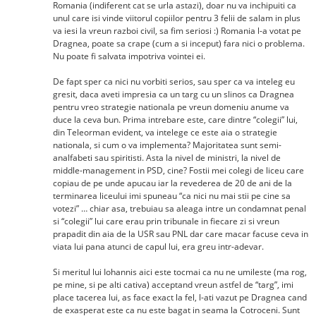
Romania (indiferent cat se urla astazi), doar nu va inchipuiti ca
unul care isi vinde viitorul copiilor pentru 3 felii de salam in plus
va iesi la vreun razboi civil, sa fim seriosi :) Romania l-a votat pe
Dragnea, poate sa crape (cum a si inceput) fara nici o problema.
Nu poate fi salvata impotriva vointei ei.
De fapt sper ca nici nu vorbiti serios, sau sper ca va inteleg eu
gresit, daca aveti impresia ca un targ cu un slinos ca Dragnea
pentru vreo strategie nationala pe vreun domeniu anume va
duce la ceva bun. Prima intrebare este, care dintre “colegii” lui,
din Teleorman evident, va intelege ce este aia o strategie
nationala, si cum o va implementa? Majoritatea sunt semi-
analfabeti sau spiritisti. Asta la nivel de ministri, la nivel de
middle-management in PSD, cine? Fostii mei colegi de liceu care
copiau de pe unde apucau iar la revederea de 20 de ani de la
terminarea liceului imi spuneau “ca nici nu mai stii pe cine sa
votezi” … chiar asa, trebuiau sa aleaga intre un condamnat penal
si “colegii” lui care erau prin tribunale in fiecare zi si vreun
prapadit din aia de la USR sau PNL dar care macar facuse ceva in
viata lui pana atunci de capul lui, era greu intr-adevar.
Si meritul lui Iohannis aici este tocmai ca nu ne umileste (ma rog,
pe mine, si pe alti cativa) acceptand vreun astfel de “targ”, imi
place tacerea lui, as face exact la fel, l-ati vazut pe Dragnea cand
de exasperat este ca nu este bagat in seama la Cotroceni. Sunt