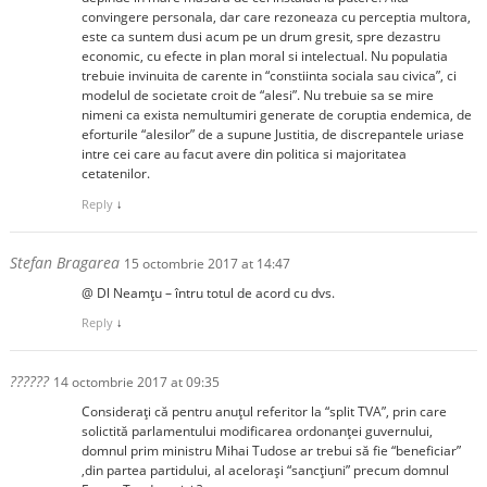
convingere personala, dar care rezoneaza cu perceptia multora,
este ca suntem dusi acum pe un drum gresit, spre dezastru
economic, cu efecte in plan moral si intelectual. Nu populatia
trebuie invinuita de carente in “constiinta sociala sau civica”, ci
modelul de societate croit de “alesi”. Nu trebuie sa se mire
nimeni ca exista nemultumiri generate de coruptia endemica, de
eforturile “alesilor” de a supune Justitia, de discrepantele uriase
intre cei care au facut avere din politica si majoritatea
cetatenilor.
Reply
↓
Stefan Bragarea
15 octombrie 2017 at 14:47
@ Dl Neamțu – întru totul de acord cu dvs.
Reply
↓
??????
14 octombrie 2017 at 09:35
Considerați că pentru anuțul referitor la “split TVA”, prin care
solictită parlamentului modificarea ordonanței guvernului,
domnul prim ministru Mihai Tudose ar trebui să fie “beneficiar”
,din partea partidului, al acelorași “sancțiuni” precum domnul