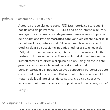
Reply
↓
gabriel
14 octombrie 2017 at 23:59
Autoarea articolului este o anti-PSD-ista notorie,cu state vechi in
pozitia asta de pe vremea CDR-ului.Ceea ce se intampla acum nu
are legatura cu actuala coalitie guvernamentala,sunt simptome
de disfunctionalitate democratica care vor avea efecte adverse in
urmatoarele legislaturi, cand PSD nu va mai fi la conducere.Eu
cred, ca doar subiectivismul negativ al editorialistului legat de
PSD,a determinat o oarecare gentilete in a trata subiectul,altfel
preferatii dumneavoastra ar fi iesit mult mai sifonati.Remarc ca
sunteti convins ca directia propusa de planul de guvernare este
gresita.Presupun ca dispuneti de o alternativa mai
buna.Impartasiti-o si noua!Daca aveti cunostinta personal de acte
coruptie ale parlamentarilor,DNA-ul va ateapta cu un denunt.In
materie de legalitate si justitie ce sa zic…cred ca zicala se va
schimba…„Toti romanii se pricep la politica,la fotbal si la… justitie”
Reply
↓
St. Popescu
15 octombrie 2017 at 22:15
Fara ironii! Nu imi sta in caracter sa fac denunturi, poate incerci