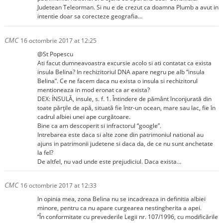
Judetean Teleorman. Si nu e de crezut ca doamna Plumb a avut in
intentie doar sa corecteze geografia…
CMC
16 octombrie 2017 at 12:25
@St Popescu
Ati facut dumneavoastra excursie acolo si ati contatat ca exista
insula Belina? In rechizitoriul DNA apare negru pe alb “insula
Belina”. Ce ne facem daca nu exista o insula si rechizitorul
mentioneaza in mod eronat ca ar exista?
DEX: ÍNSULĂ, insule, s. f. 1. Întindere de pământ înconjurată din
toate părțile de apă, situată fie într-un ocean, mare sau lac, fie în
cadrul albiei unei ape curgătoare.
Bine ca am descoperit si infractorul “google”.
Intrebarea este daca si alte zone din patrimoniul national au
ajuns in patrimonii judetene si daca da, de ce nu sunt anchetate
la fel?
De altfel, nu vad unde este prejudiciul. Daca exista…
CMC
16 octombrie 2017 at 12:33
In opinia mea, zona Belina nu se incadreaza in definitia albiei
minore, pentru ca nu apare curgearea nestingherita a apei.
“În conformitate cu prevederile Legii nr. 107/1996, cu modificările