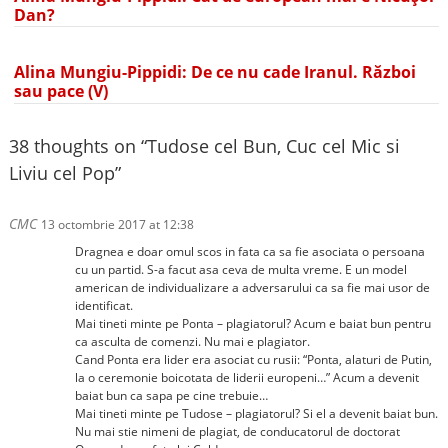
Dan?
Alina Mungiu-Pippidi: De ce nu cade Iranul. Război
sau pace (V)
38 thoughts on “
Tudose cel Bun, Cuc cel Mic si
Liviu cel Pop
”
CMC
13 octombrie 2017 at 12:38
Dragnea e doar omul scos in fata ca sa fie asociata o persoana
cu un partid. S-a facut asa ceva de multa vreme. E un model
american de individualizare a adversarului ca sa fie mai usor de
identificat.
Mai tineti minte pe Ponta – plagiatorul? Acum e baiat bun pentru
ca asculta de comenzi. Nu mai e plagiator.
Cand Ponta era lider era asociat cu rusii: “Ponta, alaturi de Putin,
la o ceremonie boicotata de liderii europeni…” Acum a devenit
baiat bun ca sapa pe cine trebuie…
Mai tineti minte pe Tudose – plagiatorul? Si el a devenit baiat bun.
Nu mai stie nimeni de plagiat, de conducatorul de doctorat