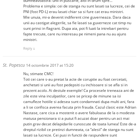
dumneavoastra: unii in puscarie, altii in drum spre…
Problema e simpla: cei de stanga nu sunt lasati sa lucreze, cei de
PNl (fost PD-L) erau lasati chiar sa si fure cat erau ministri.
Mie unuia, mi-a devenit indiferent cine guverneaza. Dara daca
unii au castigat alegerile, sa fie lasati sa guverneze cat timp nu
sunt prinsi in flagrant. Dupa aia, pot fi luati la intrebari pentru
fapte trecute, care nu interesau pe nimeni pana nu au ajuns
ministri.
Reply
↓
St. Popescu
14 octombrie 2017 at 15:20
Nu, stimate CMC!
Toti cei care s-au pretat la acte de coruptie au foat cercetati,
anchetati si unii au fost pedepsiti cu inchisoare si se afla si in
prezent acolo. Ai destule exemple! Ca procesele treneaza ani de
zile este vina inculpatilor, care se pricep de minune sa isi
camufleze hotiile si adesea sunt condamnati dupa multi ani, fara
a li se confisca averea facuta prin frauda. Cazul clasic este Adrian
Nastase, care cica a mostenit o avere fabuloasa de la o modesta
matusa pensionara si a putut fi acuzat doar pentru un act mai
putin grav decat delapidarile cunoscute de toata lumea! Este de-a
dreptul rizibil ce pretinzi dumneata, ca “alesii” de stanga nu sunt
lasati sa lucreze. Cei pusi in functii de raspundere sunt