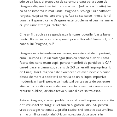
stie ce sa faca, si prapadita de saramura data pana acum de
Dragnea dispare imediat in spuma marii (adica o ia inflatia), iar
ca sa se intoarca la mal, unde Dragnea si “colegii” lui analfabeti
ranjesc, nu prea mai are energie. Asa ca sta sa se innece, iar d-
voastra ii spuneti ca nu Dragnea este problema ei cea mai mare,
ci lipsa unor strategii inteligente.
Cine ar fi trebuit sa se gandeasca la toate lucrurile foarte bune
pentru Romania pe care le spuneti prin editoriale? Guvernul, nu?
care al lui Dragnea, nu?
Dragnea este intr-adevar un nimeni, nu este atat de important,
cum il numea CTP, un cioflingar (bunicul folosea cuvantul asta
foarte des cand eram copil, pentru membrii de partid de la CAP
care-i luasera pamantul, strans de 2-3 generatii, improprietariti
de Cuza). Dar Dragnea este exact ceea ce avea nevoie o parte
destul de mare a societatii pentru a se uni si lupta impotriva
modernizarii tarii, pentru ca instictual partea asta de societate
stie ca in conditii corecte de concurenta nu va mai avea acces la
resurse publice, iar din altceva nu are din ce sa traiasca.
Asta e Dragnea, si am o problema cand lasati impresia ca solutia
ar fi vreun fel de “targ” cu el sau cu oligofrenii din PSD pentru
vreo strategie nationala … prefer razboi civil decat o asa umilinta,
ar fi o umilinta nationala! Oricum nu exista doua tabere in