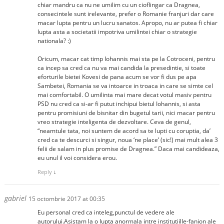
chiar mandru ca nu ne umilim cu un cioflingar ca Dragnea,
consecintele sunt irelevante, prefer o Romanie franjuri dar care
macar lupta pentru un lucru sanatos. Apropo, nu ar putea fi chiar
lupta asta a societatii impotriva umilintei chiar o strategie
nationala? :)
Oricum, macar cat timp Iohannis mai sta pe la Cotroceni, pentru
ca incep sa cred ca nu va mai candida la presedintie, si toate
eforturile bietei Kovesi de pana acum se vor fi dus pe apa
Sambetei, Romania se va intoarce in troaca in care se simte cel
mai comfortabil. O umilinta mai mare decat votul masiv pentru
PSD nu cred ca si-ar fi putut inchipui bietul Iohannis, si asta
pentru promisiuni de bisnitar din bugetul tarii, nici macar pentru
vreo strategie inteligenta de dezvoltare. Ceva de genul,
“neamtule tata, noi suntem de acord sa te lupti cu coruptia, da’
cred ca te descurci si singur, noua ‘ne place’ (sic!) mai mult alea 3
felii de salam in plus promise de Dragnea.” Daca mai candideaza,
eu unul il voi considera erou.
Reply
↓
gabriel
15 octombrie 2017 at 00:35
Eu personal cred ca inteleg,punctul de vedere ale
autorului.Asistam la o lupta anormala intre institutiille-fanion ale