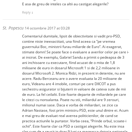
E asa de greu de inteles ca altii au castigat alegerile?
Reply
↓
St. Popescu
14 octombrie 2017 at 03:28
Comentariul dumitale, lipsit de obiectivitate si vadit pro-PSD,
contine niste ineexactitati, una fiind aceea ca “pe vremea
guvernului Boc, ministrii furau miliarde de Euro”. Ai exagerat,
stimate domn! Se poate face o evaluare a averilor celor pe care i-
ai insirat. De exemplu, Gabriel Sandu a primit o pedeapsa de 3
ani inchisoare cu executare, fiind acuzat de o mita de 1,8
milioane de euro in dosarul Microsoft 1 si de 2,2 milioane in
dosarul Microsoft 2. Monica Ridzi, in prezent in detentie, nu are
acere. Radu Berceanu are o avere evaluata la 20 milioane de
euro, Videanu are 4 imobile, conturi pe care DIICOT a pus
sechestru asigurator si bijuterii in valoare de cateva sute de mii
de euro. La fel ceilalti. Este foarte departe de miliardele pe care
le citezi cu nonsalanta. Poate nu stii, miliardul are 9 zerouri,
milionul numai sase. Daca e vorba de miliardari, se zice ca
Adrian Nastase, fost prim ministru PSD, este unul dintre ei. Acum
e mai greu de evaluat real averea politicienilor, de cand se
practica actiunile la purtator. Vorba ceea, “Prinde orbul, scoate-i
ochii”. Este foarte clar ca PSD a castigat alegerile. Nu este insa
clar cum de a reusit in doar 9 luni sa mareasca datoria nationala