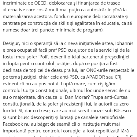
incriminate de OECD, deblocarea și finanțarea de trasee
alternative care costă mult mai puțin ca autostrăzile pînă la
materializarea acestora, fonduri europene debirocratizate și
centrate pe construcția de skills și egalitatea în educație, ca să
numesc doar trei puncte minimale de program).
Desigur, nici o speranță să ia cineva inițiativele astea, Iohannis
e prea ocupat să facă praf PSD cu ajutor de la servicii și de la
fostul meu șofer ‘Poli’, devenit oficial partenerul președinției
în lupta pentru controlul justiției, după ce poziția a fost
declinată de toți cei de deasupra lui, iar ONG-urile respectabile
pe tema justiției, chiar cele anti-PSD, ca APADOR sau CRJ,
evident că nu au pus botul. Luptă mare, cum cîștigăm
controlul Curții Constituționale, ultimul loc unde serviciile nu
au o majoritate, din cauza lui Dan Morar? Trupa anti-Curtea
constituțională, de la șofer și rezistenții lui, la autorii cu zero
lucrări ISI, dar cu trese, care au mai servit cauzei sub Băsescu
și sunt brusc descoperiți și lansați pe canalele semioficiale
Facebook nu au băgat de seamă că o instituție mult mai
importantă pentru controlul corupției a fost repolitizată fără