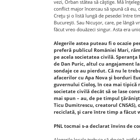
vezi, Orban stătea să câștige. Mă înțelegeț
conflict major încercau să spună că eu, 
Crețu și o listă lungă de pesedei între ti
București. Sau Nicușor, care, pe lângă 
făcut vreo douăzeci singur. Asta era uni
Alegerile astea puteau fi o ocazie pen
preferă publicul României Mari, răm
pe acela societatea civilă. Speranța 
de Dan Puric, altul cu angajament la 
sondaje ce au pierdut. Că nu le trebu
afacerilor cu Apa Nova și borduri Eur
guvernului Cioloș, în cea mai tipică 
societate civilă decât să se lase con
mai spun – au, de pe timpul țărăniștil
Ticu Dumitrescu, creatorul CNSAS), o 
reciclată, și care între timp a făcut
PNL tocmai s-a declarat învins de cor
Alegerile locale trebuie să devină astfel