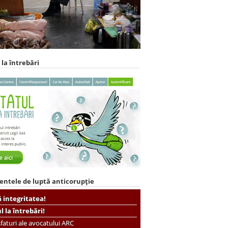
 la întrebări
entele de luptă anticorupție
ă integritatea!
ul la întrebări!
faturi ale avocatului ARC