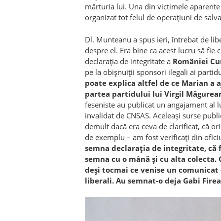
mărturia lui. Una din victimele aparente
organizat tot felul de operațiuni de salvar
Dl. Munteanu a spus ieri, întrebat de lib
despre el. Era bine ca acest lucru să fie 
declarația de integritate a
României Cu
pe la obișnuiții sponsori ilegali ai partid
poate explica altfel de ce Marian a 
partea partidului lui Virgil Măgurea
feseniste au publicat un angajament al lu
invalidat de CNSAS. Aceleași surse public
demult dacă era ceva de clarificat, că ori
de exemplu – am fost verificați din ofici
semna declarația de integritate, că f
semna cu o mână și cu alta colecta. C
deși tocmai ce venise un comunicat 
liberali. Au semnat-o deja Gabi Fire