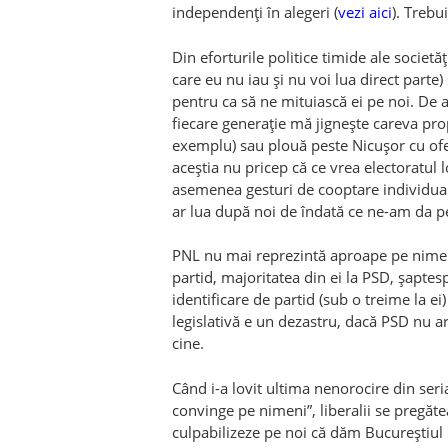
independenți în alegeri (
vezi aici
). Trebui
Din eforturile politice timide ale societăț
care eu nu iau și nu voi lua direct parte)
pentru ca să ne mituiască ei pe noi. De 
fiecare generație mă jignește careva pr
exemplu) sau plouă peste Nicușor cu of
aceștia nu pricep că ce vrea electoratul l
asemenea gesturi de cooptare individual
ar lua după noi de îndată ce ne-am da p
PNL nu mai reprezintă aproape pe nimen
partid, majoritatea din ei la PSD, șaptes
identificare de partid (sub o treime la ei
legislativă e un dezastru, dacă PSD nu ar 
cine.
Când i-a lovit ultima nenorocire din ser
convinge pe nimeni”, liberalii se pregăte
culpabilizeze pe noi că dăm Bucureștiul