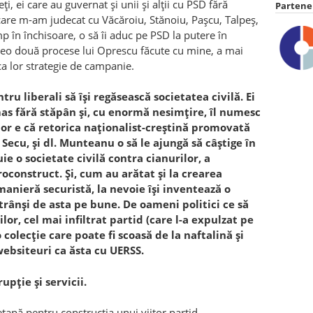
i, ei care au guvernat și unii și alții cu PSD fără
Partener
care m-am judecat cu Văcăroiu, Stănoiu, Pașcu, Talpeș,
mp în închisoare, o să îi aduc pe PSD la putere în
vreo două procese lui Oprescu făcute cu mine, a mai
ca lor strategie de campanie.
tru liberali să își regăsească societatea civilă. Ei
as fără stăpân și, cu enormă nesimțire, îl numesc
lor e că retorica naționalist-creștină promovată
Secu, și dl. Munteanu o să le ajungă să câștige în
ie o societate civilă contra cianurilor, a
oconstruct. Și, cum au arătat și la crearea
manieră securistă, la nevoie își inventează o
strânși de asta pe bune. De oameni politici ce să
or, cel mai infiltrat partid (care l-a expulzat pe
colecție care poate fi scoasă de la naftalină și
 websiteuri ca ăsta cu UERSS.
upție și servicii.
 etapă pentru construcția unui viitor partid