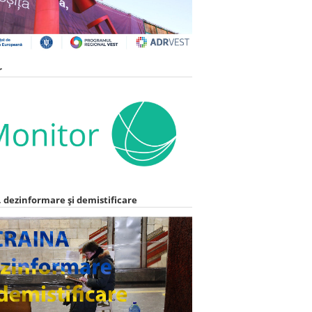
r
 dezinformare și demistificare