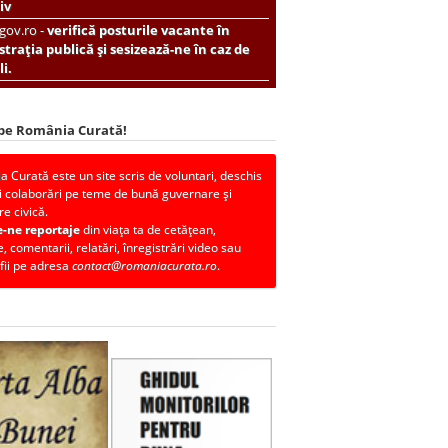
iv
.gov.ro -
verifică posturile vacante în
trația publică și sesizează-ne în caz de
i.
 pe România Curată!
 Curată este un site scris de voluntari, deschis
i colaborări pe teme de bună guvernare și
re civică.
e-ne reportaje
din viața ta de cetățean,
, comentarii, relatări, înregistrări video sau
fii pe adresa
contact@romaniacurata.ro
.