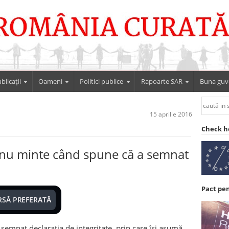
blicații
Oameni
Politici publice
Rapoarte SAR
Buna guv
15 aprilie 2016
Check h
u minte când spune că a semnat
Pact pe
RSĂ PREFERATĂ
semnat declarația de integritate, prin care își asumă