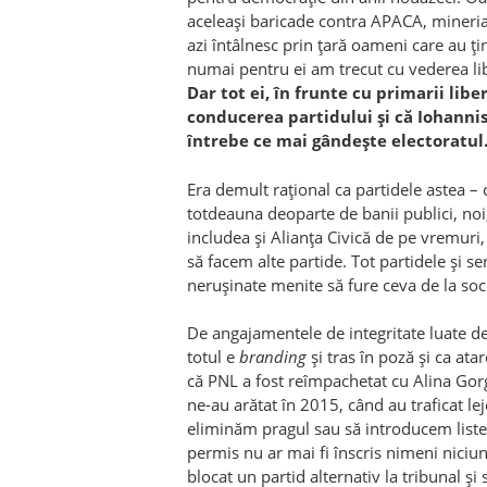
aceleași baricade contra APACA, mineriad
azi întâlnesc prin țară oameni care au țin
numai pentru ei am trecut cu vederea libe
Dar tot ei, în frunte cu primarii libe
conducerea partidului și că Iohannis n
întrebe ce mai gândește electoratul. 
Era demult rațional ca partidele astea –
totdeauna deoparte de banii publici, noi
includea și Alianța Civică de pe vremuri
să facem alte partide. Tot partidele și se
nerușinate menite să fure ceva de la soci
De angajamentele de integritate luate de
totul e
branding
și tras în poză și ca ata
că PNL a fost reîmpachetat cu Alina Gor
ne-au arătat în 2015, când au traficat le
eliminăm pragul sau să introducem liste d
permis nu ar mai fi înscris nimeni niciun 
blocat un partid alternativ la tribunal și