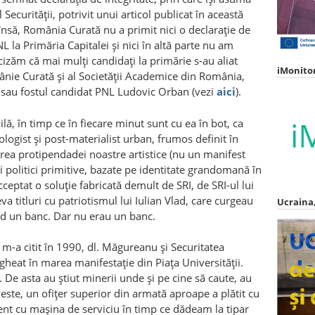
 Securității, potrivit unui articol publicat în această
însă, România Curată nu a primit nici o declarație de
 la Primăria Capitalei și nici în altă parte nu am
ăm că mai mulți candidați la primărie s-au aliat
iMonito
ânie Curată și al Societății Academice din România,
a sau fostul candidat PNL Ludovic Orban (vezi
aici
).
ilă, în timp ce în fiecare minut sunt cu ea în bot, ca
logist și post-materialist urban, frumos definit în
area protipendadei noastre artistice (nu un manifest
i politici primitive, bazate pe identitate grandomană în
ceptat o soluție fabricată demult de SRI, de SRI-ul lui
a titluri cu patriotismul lui Iulian Vlad, care curgeau
Ucraina,
ând un banc. Dar nu erau un banc.
u m-a citit în 1990, dl. Măgureanu și Securitatea
gheat în marea manifestație din Piața Universității.
 De asta au știut minerii unde și pe cine să caute, au
este, un ofițer superior din armată aproape a plătit cu
ent cu mașina de serviciu în timp ce dădeam la tipar