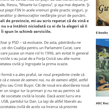
e, Iliescu, ”Moarte lui Coposu”, și așa mai departe. Și
ut piept FSN în acele vremuri grele practic singuri, și
ralilor și democraților nesfârșite șiruri de porcării.
rali de provincie, mi-au scris repetat că de vină e
u s-a întâlnit niciodată cu ei de la alegeri să îi
Îi spun în schimb serviciile.
E-books
 chiar și PSD – să evolueze. De asta, păstrându-ne
, cei din Coaliția pentru un Parlament Curat, care
, care jucase un mare rol în 1996, am evitat în general
rviciile s-au jucat de-a Forța Civică sau alte nume
etatea civilă și îngropate la prima ocazie.
 formă s-a ales praful, iar noul președinte crede că
re că
e nevoie de oameni noi, nu de oameni altfel
, astfel
ghiu sau Cristi Bușoi. Cât de nouă era abordarea nouă
jer un singur tur la primari și nu ne-au permis să
e societate civilă la locale. Dacă acest lucru era
USB, partidul lui Dan. La Iași de altfel liberalii au
ARC Re
 societatea civilă de acolo va încerca să prezinte