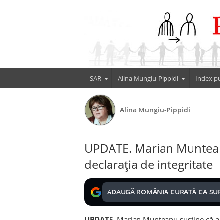
SAR
Alina Mungiu-Pippidi
Index pu
Alina Mungiu-Pippidi
UPDATE. Marian Muntean
declarația de integritate
ADAUGĂ ROMÂNIA CURATĂ CA SU
UPDATE
. Marian Munteanu susține că a 