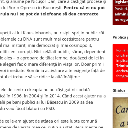
rit, și anume pe Nicușor Dan, care a câștigat procese și
legislat
 a lui Sorin Oprescu în București.
Pentru că ei nu pot
Posturi
uia nu i se pot da telefoane să dea contracte
adminis
neregul
upețit al lui Klaus Iohannis, au risipit sprijin public cât
Publică
roblemele cu DNA sunt mult mai costisitoare pentru
l mai înstărit, mai democrat și mai cosmopolit,
România
iticieni corupți. Nici celălalt public, sărac, dependent
oricăre
 de ales – o aprobare de tăiat lemne, douăzeci de lei în
implica
e alegeri fac o mare diferență în viața lor. Doar primii
Trimit
evoi imediate. România activă are alte exigențe față de
anchete
fotogra
ul ei trebuie să se ridice la altă înălțime.
dele de centru dreapta nu au câștigat niciodată
Ghiduri
 adică în 1996, în 2004 și în 2014. Când acest ajutor nu a
alii pe bani publici ai lui Băsescu în 2009 să dea
mplu s-au făcut blaturi cu PSD.
de ce le-am ajutat de atâtea ori este lupta comună
menii de vârsta mea cel puțin au stat literalmente pe