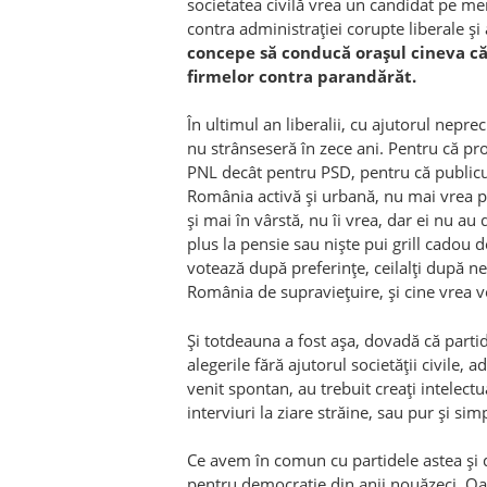
societatea civilă vrea un candidat pe me
contra administrației corupte liberale și
concepe să conducă orașul cineva căr
firmelor contra parandărăt.
În ultimul an liberalii, cu ajutorul neprec
nu strânseseră în zece ani. Pentru că p
PNL decât pentru PSD, pentru că publicu
România activă și urbană, nu mai vrea pol
și mai în vârstă, nu îi vrea, dar ei nu au
plus la pensie sau niște pui grill cadou d
votează după preferințe, ceilalți după n
România de supraviețuire, și cine vrea vot
Și totdeauna a fost așa, dovadă că parti
alegerile fără ajutorul societății civile,
venit spontan, au trebuit creați intelectu
interviuri la ziare străine, sau pur și si
Ce avem în comun cu partidele astea și 
pentru democrație din anii nouăzeci. Oa