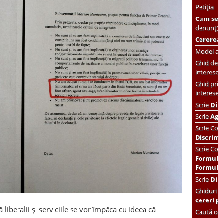
Petiția
Cum se 
denunț
Cererea
Model ac
Ghid de 
interes
Ghid pri
interes
Scrie
Di
Scrie
Ag
Scrie
Co
Discri
Scrie Co
Formul
Formula
Scrie
Di
Ghiduri
cereri 
 liberalii și serviciile se vor împăca cu ideea că
Caută or