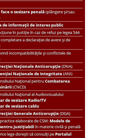
face o sesizare penală
(plângere și/sau
)
 de informații de interes public
țiune în justiție în caz de refuz pe legea 544
completare a declarației de avere și de
e
vind incompatibilitățile și conflictele de
e
recției Naționale Anticorupție
(DNA)
enției Naționale de Integritate
(ANI)
nsiliului Național pentru
Combaterea
minării
(CNCD)
nsiliului Național al Audiovizualului
ar de sesizare Radio/TV
r de sesizare cablu
recției Generale Anticorupție
(DGA)
 practice elaborate de CSM:
Modele de
pentru justițiabili
în materie civilă și penală
ice lege dorești să consulți pe
Portalul