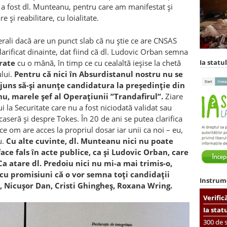
 a fost dl. Munteanu, pentru care am manifestat și
e și reabilitare, cu loialitate.
erali dacă are un punct slab că nu știe ce are CNSAS
clarificat dinainte, dat fiind că dl. Ludovic Orban semna
rate
cu o mână, în timp ce cu cealaltă ieșise la chetă
Ia statul
ului.
Pentru că nici în Absurdistanul nostru nu se
ajuns să-și anunțe candidatura la președinție din
nu, marele șef al Operațiunii ”Trandafirul”.
Ziare
i la Securitate care nu a fost niciodată validat sau
aseră și despre Tokes. În 20 de ani se putea clarifica
ce om are acces la propriul dosar iar unii ca noi – eu,
u.
Cu alte cuvinte, dl. Munteanu nici nu poate
ace fals în acte publice, ca și Ludovic Orban, care
a atare dl. Predoiu nici nu mi-a mai trimis-o,
cu promisiuni că o vor semna toți candidații
Instrum
a, Nicușor Dan, Cristi Ghingheș, Roxana Wring.
Verific
Ia stat
300 de s