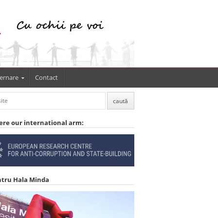
ernare
Contact
ere our international arm:
ntru Hala Minda