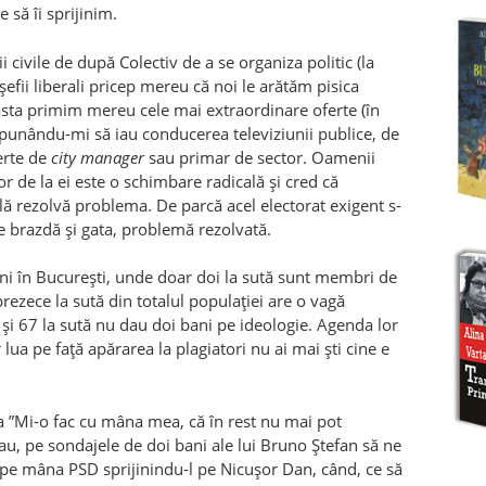
e să îi sprijinim.
ii civile de după Colectiv de a se organiza politic (la
 șefii liberali pricep mereu că noi le arătăm pisica
asta primim mereu cele mai extraordinare oferte (în
opunându-mi să iau conducerea televiziunii publice, de
erte de
city manager
sau primar de sector. Oamenii
or de la ei este o schimbare radicală și cred că
ă rezolvă problema. De parcă acel electorat exigent s-
e brazdă și gata, problemă rezolvată.
i în București, unde doar doi la sută sunt membri de
prezece la sută din totalul populației are o vagă
) și 67 la sută nu dau doi bani pe ideologie. Agenda lor
lua pe față apărarea la plagiatori nu ai mai ști cine e
ia ”Mi-o fac cu mâna mea, că în rest nu mai pot
au, pe sondajele de doi bani ale lui Bruno Ștefan să ne
 pe mâna PSD sprijinindu-l pe Nicușor Dan, când, ce să