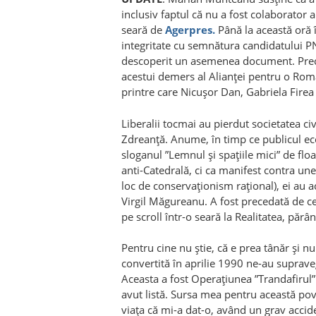
inclusiv faptul că nu a fost colaborator al
seară de
Agerpres.
Până la această oră 
integritate cu semnătura candidatului PNL
descoperit un asemenea document. Preciz
acestui demers al Alianței pentru o Rom
printre care Nicușor Dan, Gabriela Fire
Liberalii tocmai au pierdut societatea civ
Zdreanță. Anume, în timp ce publicul eco
sloganul ”Lemnul și spațiile mici” de flo
anti-Catedrală, ci ca manifest contra une
loc de conservaționism rațional), ei au ac
Virgil Măgureanu. A fost precedată de cev
pe scroll într-o seară la Realitatea, păr
Pentru cine nu știe, că e prea tânăr și n
convertită în aprilie 1990 ne-au suprave
Aceasta a fost Operațiunea ”Trandafirul”.
avut listă. Sursa mea pentru această pov
viața că mi-a dat-o, având un grav accid