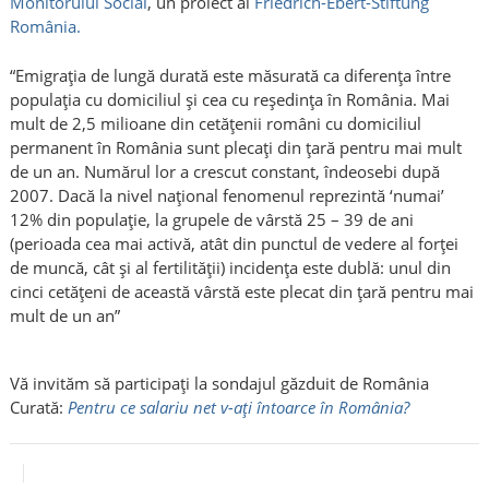
Monitorului Social
, un proiect al
Friedrich-Ebert-Stiftung
România.
“Emigraţia de lungă durată este măsurată ca diferenţa între
populaţia cu domiciliul şi cea cu reşedinţa în România. Mai
mult de 2,5 milioane din cetăţenii români cu domiciliul
permanent în România sunt plecaţi din ţară pentru mai mult
de un an. Numărul lor a crescut constant, îndeosebi după
2007. Dacă la nivel naţional fenomenul reprezintă ‘numai’
12% din populaţie, la grupele de vârstă 25 – 39 de ani
(perioada cea mai activă, atât din punctul de vedere al forţei
de muncă, cât şi al fertilităţii) incidenţa este dublă: unul din
cinci cetăţeni de această vârstă este plecat din ţară pentru mai
mult de un an”
Vă invităm să participați la sondajul găzduit de România
Curată:
Pentru ce salariu net v-ați întoarce în România?