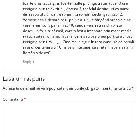
foarte dramatică și, în foarte multe privințe, traumatică. O ură
instigată prin televiziuni , Antena 3, tot felul de site-uri ca parte
din războiul civil dintre români și români declanșat în 2012.
Vorbesc acolo despre rolul politic al urii, strângând articolele pe
care le-am scris până în 2010, când m-am retras din presă
descriu o falie profundă, care a fost alimentată prin mass media
în societatea română, în care ideile sau pasiunea politică au fost
instigate prin ură. … „… Cine mai e sigur în tara condusă de penali
în anul centenarului? Cine se simte bine, se simte în apele sale în
România de azi?
Reply
↓
Lasă un răspuns
Adresa ta de email nu va fi publicată.
Câmpurile obligatorii sunt marcate cu
*
Comentariu
*