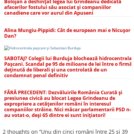
Bolojan a desființat legea lui Grindeanu dedicată
afacerilor fostului său asociat și companiilor
canadiene care vor aurul din Apuseni
Alina Mungiu-Pippidi: Cât de european mai e Nicușor
Dan?
SABOTAJ? Colegii lui Burduja blochează hidrocentrala
Pașcani. Scandal pe 95 de milioane de lei între o firmă
deținută de liberali și una controlată de un
condamnat penal definitiv
FĂRĂ PRECEDENT: Dezvăluirile România Curată și
presiunea civică au blocat Legea Grindeanu de
expropriere a cetățenilor români în interesul
companiilor străine. Nici măcar parlamentarii PSD n-
au votat-o, deși 65 dintre ei sunt inițiatori!
2 thoughts on “
Unu din cinci români între 25 și 39