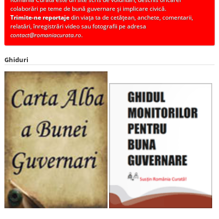
colaborări pe teme de bună guvernare și implicare civică.
Trimite-ne reportaje
din viața ta de cetățean, anchete, comentarii,
relatări, înregistrări video sau fotografii pe adresa
contact@romaniacurata.ro
.
Ghiduri