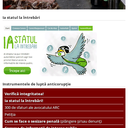
Ia statul la întrebări
Instrumentele de luptă anticorupție
Verifică integritatea!
Ia statul la întrebări!
300 de sfaturi ale avocatului ARC
Petiția
Cum se face o sesizare penală
(plângere și/sau denunț)
Cererea de informații de interes public