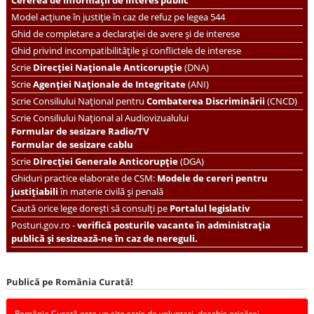
Model acțiune în justiție în caz de refuz pe legea 544
Ghid de completare a declarației de avere și de interese
Ghid privind incompatibilitățile și conflictele de interese
Scrie
Direcției Naționale Anticorupție
(DNA)
Scrie
Agenției Naționale de Integritate
(ANI)
Scrie
Consiliului Național pentru
Combaterea Discriminării
(CNCD)
Scrie Consiliului Național al Audiovizualului
Formular de sesizare Radio/TV
Formular de sesizare cablu
Scrie
Direcției Generale Anticorupție
(DGA)
Ghiduri practice elaborate de CSM:
Modele de cereri pentru
justițiabili
în materie civilă și penală
Caută orice lege dorești să consulți pe
Portalul legislativ
Posturi.gov.ro -
verifică posturile vacante în administrația
publică și sesizează-ne în caz de nereguli.
Publică pe România Curată!
România Curată este un site scris de voluntari, deschis oricărei