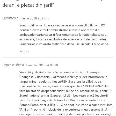
de ani e plecat din țară
”
Dumitru
1 martie 2018 at 21:43
Sunt multi romani care si-au pastrat un domiciliu fictiv in RO
pentru a evita circul administrativ si taxele aberante din
ambasade (varianta ar fi fost renuntarea la nationalitate sau,
echivalent, folosirea exclusiva de acte ale tarii de destinatie).
Sunt curios cum arata statisticile daca ii iei in calcul si pe astia.
Reply
↓
ExpressDigest
7 martie 2018 at 00:10
Violență și dezinformare în naționalcomunismul ceaușist….
Ceaușescu/ România… Urmează violența și dezinformarea în
timpul mineriadelor…. Iliescu/FSN S-a ajuns la sălbăticie și
minciună în democrația autohtonă specifică? 1938-1989-2018
fără un stat de drept consolidat, 80 de ani atacuri de la „centru“?
Statul național unitar & guvernul dămbovițean atacă locuitorii
țării. Cetățenii păgubiți de țara lor? Din presa recentă: Horia
Roman Patapievici la RFI: … „ O să scot în curând o carte intitulată
”Anii urii”, pornind inclusiv de la experiența mea personală . Am
descoperit ura semenilor mei față de mine și a fost o experiență