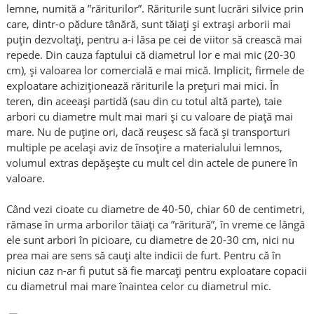
lemne, numită a ”răriturilor”. Răriturile sunt lucrări silvice prin
care, dintr-o pădure tânără, sunt tăiați și extrași arborii mai
puțin dezvoltați, pentru a-i lăsa pe cei de viitor să crească mai
repede. Din cauza faptului că diametrul lor e mai mic (20-30
cm), și valoarea lor comercială e mai mică. Implicit, firmele de
exploatare achiziționează răriturile la prețuri mai mici. În
teren, din aceeași partidă (sau din cu totul altă parte), taie
arbori cu diametre mult mai mari și cu valoare de piață mai
mare. Nu de puține ori, dacă reușesc să facă și transporturi
multiple pe același aviz de însoțire a materialului lemnos,
volumul extras depășește cu mult cel din actele de punere în
valoare.
Când vezi cioate cu diametre de 40-50, chiar 60 de centimetri,
rămase în urma arborilor tăiați ca ”răritură”, în vreme ce lângă
ele sunt arbori în picioare, cu diametre de 20-30 cm, nici nu
prea mai are sens să cauți alte indicii de furt. Pentru că în
niciun caz n-ar fi putut să fie marcați pentru exploatare copacii
cu diametrul mai mare înaintea celor cu diametrul mic.