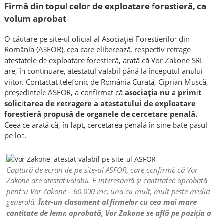
Firmă din topul celor de exploatare forestieră, ca
volum aprobat
O căutare pe site-ul oficial al Asociației Forestierilor din
România (ASFOR), cea care eliberează, respectiv retrage
atestatele de exploatare forestieră, arată că Vor Zakone SRL
are, în continuare, atestatul valabil până la începutul anului
viitor. Contactat telefonic de România Curată, Ciprian Muscă,
președintele ASFOR, a confirmat că
asociația nu a primit
solicitarea de retragere a atestatului de exploatare
forestieră propusă de organele de cercetare penală.
Ceea ce arată că, în fapt, cercetarea penală în sine bate pasul
pe loc.
Captură de ecran de pe site-ul ASFOR, care confirmă că Vor
Zakone are atestat valabil. E interesantă și cantitatea aprobată
pentru Vor Zakone – 60.000 mc, una cu mult, mult peste media
generală.
Într-un clasament al firmelor cu cea mai mare
cantitate de lemn aprobată, Vor Zakone se află pe poziția a