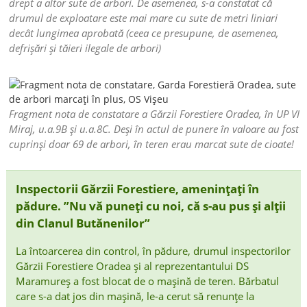
drept a altor sute de arbori. De asemenea, s-a constatat că
drumul de exploatare este mai mare cu sute de metri liniari
decât lungimea aprobată (ceea ce presupune, de asemenea,
defrișări și tăieri ilegale de arbori)
Fragment nota de constatare a Gărzii Forestiere Oradea, în UP VI
Miraj, u.a.9B și u.a.8C. Deși în actul de punere în valoare au fost
cuprinși doar 69 de arbori, în teren erau marcat sute de cioate!
Inspectorii Gărzii Forestiere, amenințați în
pădure. ”Nu vă puneți cu noi, că s-au pus și alții
din Clanul Butănenilor”
La întoarcerea din control, în pădure, drumul inspectorilor
Gărzii Forestiere Oradea și al reprezentantului DS
Maramureș a fost blocat de o mașină de teren. Bărbatul
care s-a dat jos din mașină, le-a cerut să renunțe la