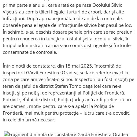
prima parte a anului, care arată că pe raza Ocolului Silvic
Vișeu s-au comis tăieri ilegale, furturi de arbori, dar și alte
infracțiuni. După aproape jumătate de an de la controale,
dosarele penale legate de infracțiunile silvice bat pasul pe loc.
În schimb, s-au deschis dosare penale prin care se fac presiuni
pentru repunerea în funcție a fostului șef al ocolului silvic, în
timpul administrării căruia s-au comis distrugerile și furturile
consemnate de controale.
Într-o notă de constatare, din 15 mai 2025, întocmită de
inspectorii Gărzii Forestiere Oradea, se face referire exact la
zona pe care am verificat-o și noi. Inspectorii au fost însoțiți pe
teren de șeful de district Ștefan Tomoioagă (cel care ne-a
însoțit și pe noi) și de reprezentanți ai Poliției de Frontieră.
Potrivit șefului de district, Poliția Județeană ar fi pretins că nu
are oameni, motiv pentru care s-a apelat la Poliția de
Frontieră, mai mult pentru protecție – lucru care s-a dovedit,
în cele din urmă necesar.