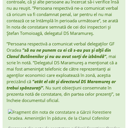
controale, că și alte persoane au încercat să-i verifice însă
nu au reușit. ”Persoana respectivă ne-a comunicat verbal
că oricum va fi condamnat penal, iar pentru el nu mai
contează ce se întâmplă în perioada următoare”, se arată
în nota de constatare semnată de cei doi inspectori și
Ștefan Tomoioagă, delegatul DS Maramureș.
”Persoana respectivă a comunicat verbal delegaților GF
Oradea
”să nu ne punem cu ei că s-au pus și alții din
Clanul Butănenilor și nu au avut sorți de izbândă”
, mai
scrie în notă. ”Delegatul DS Maramureș a menționat că a
mai fost amenințat telefonic de către reprezentanți ai
agenților economici care exploatează în zonă, aceștia
precizând că
”atât el cât și directorul DS Maramureș ar
trebui spânzurați”.
Nu sunt obiecțiuni consemnate în
prezenta notă de constatare, din partea celor prezenți”, se
încheie documentul oficial.