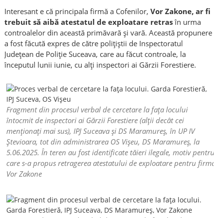
Interesant e că principala firmă a Cofenilor,
Vor Zakone, ar fi
trebuit să aibă atestatul de exploatare retras
în urma
controalelor din această primăvară și vară. Această propunere
a fost făcută expres de către polițiștii de Inspectoratul
Județean de Poliție Suceava, care au făcut controale, la
începutul lunii iunie, cu alți inspectori ai Gărzii Forestiere.
Fragment din procesul verbal de cercetare la fața locului
întocmit de inspectori ai Gărzii Forestiere (alții decât cei
menționați mai sus), IPJ Suceava și DS Maramureș, în UP IV
Ștevioara, tot din administrarea OS Vișeu, DS Maramureș, la
5.06.2025. În teren au fost identificate tăieri ilegale, motiv pentru
care s-a propus retragerea atestatului de exploatare pentru firma
Vor Zakone