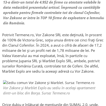
13-a dintr-un total de 4.952 de firme cu atestate valabile la
data redactării prezentului articol. Împreună cu cantitățile
aprobate pentru firmele controlate tot de clanul Cofenilor,
Vor Zakone ar intra în TOP 10 firme de exploatare a lemnului
din România.
Potrivit Termene.ro, Vor Zakone SRL este deținută, în procent
de 100% de Victoria Grec, soția unuia dintre cei cinci frați Grec
din Clanul Cofenilor. În 2024, a avut o cifră de afaceri de 17,2
milioane de lei și un profit net de 1,78 milioane de lei. Pe
Valea Vaserului au mai exploatat, însă, în partizile cu
probleme Jupania SRL și Marblet Explo SRL, ambele, potrivit
surselor România Curată, controlate tot de Cofeni. De altfel,
Marblet Explo are sediu la aceeași adresă cu Vor Zakone.
Vor Zakone și Marblet Explo au sediu în același apartament
dintr-un bloc din Borșa. Sursa: Termene.ro
Orice dubiu e înlăturat de mențiunile din SUMAL 2.0, unde,