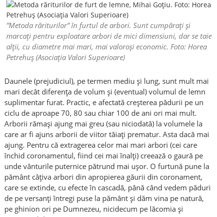
”Metoda răriturilor” în furtul de arbori. Sunt cumpărați și
marcați pentru exploatare arbori de mici dimensiuni, dar se taie
alții, cu diametre mai mari, mai valoroși economic. Foto: Horea
Petrehuș (Asociația Valori Superioare)
Daunele (prejudiciul), pe termen mediu și lung, sunt mult mai
mari decât diferența de volum și (eventual) volumul de lemn
suplimentar furat. Practic, e afectată creșterea pădurii pe un
ciclu de aproape 70, 80 sau chiar 100 de ani ori mai mult.
Arborii rămași ajung mai greu (sau niciodată) la volumele la
care ar fi ajuns arborii de viitor tăiați prematur. Asta dacă mai
ajung. Pentru că extragerea celor mai mari arbori (cei care
închid coronamentul, fiind cei mai înalți) creează o gaură pe
unde vânturile puternice pătrund mai ușor. O furtună pune la
pământ câțiva arbori din apropierea găurii din coronament,
care se extinde, cu efecte în cascadă, până când vedem păduri
de pe versanți întregi puse la pământ și dăm vina pe natură,
pe ghinion ori pe Dumnezeu, nicidecum pe lăcomia și