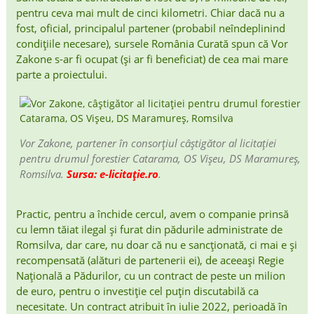
pentru ceva mai mult de cinci kilometri. Chiar dacă nu a
fost, oficial, principalul partener (probabil neîndeplinind
condițiile necesare), sursele România Curată spun că Vor
Zakone s-ar fi ocupat (și ar fi beneficiat) de cea mai mare
parte a proiectului.
Vor Zakone, partener în consorțiul câștigător al licitației
pentru drumul forestier Catarama, OS Vișeu, DS Maramureș,
Romsilva.
Sursa: e-licitație.ro
.
Practic, pentru a închide cercul, avem o companie prinsă
cu lemn tăiat ilegal și furat din pădurile administrate de
Romsilva, dar care, nu doar că nu e sancționată, ci mai e și
recompensată (alături de partenerii ei), de aceeași Regie
Națională a Pădurilor, cu un contract de peste un milion
de euro, pentru o investiție cel puțin discutabilă ca
necesitate. Un contract atribuit în iulie 2022, perioadă în