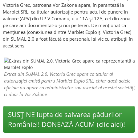
Victoria Grec, patroana Vor Zakone apare, în paranteză la
Marblet SRL, ca titular autorizație pentru actul de punere în
valoare (APV) din UP V Comanu, u.a.11A și 12A, cel din zona
pe care am documentat-o și noi pe teren. De menționat că
mențiunea (conexiunea dintre Marblet Explo și Victoria Grec)
din SUMAL 2.0 a fost făcută de personalul silvic cu atribuții în
acest sens.
Extras din SUMAL 2.0. Victoria Grec apare ca titular al
autorizației emisă pentru Marblet Explo SRL, chiar dacă actele
oficiale nu apare ca administrator sau asociat al acestei societăți,
ci doar la Vor Zakone
SUSȚINE lupta de salvarea pădurilor
României! DONEAZĂ ACUM (clic aici)!