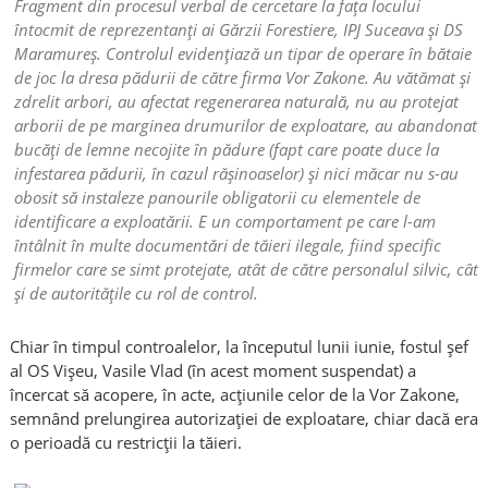
Fragment din procesul verbal de cercetare la fața locului
întocmit de reprezentanți ai Gărzii Forestiere, IPJ Suceava și DS
Maramureș. Controlul evidențiază un tipar de operare în bătaie
de joc la dresa pădurii de către firma Vor Zakone. Au vătămat și
zdrelit arbori, au afectat regenerarea naturală, nu au protejat
arborii de pe marginea drumurilor de exploatare, au abandonat
bucăți de lemne necojite în pădure (fapt care poate duce la
infestarea pădurii, în cazul rășinoaselor) și nici măcar nu s-au
obosit să instaleze panourile obligatorii cu elementele de
identificare a exploatării. E un comportament pe care l-am
întâlnit în multe documentări de tăieri ilegale, fiind specific
firmelor care se simt protejate, atât de către personalul silvic, cât
și de autoritățile cu rol de control.
Chiar în timpul controalelor, la începutul lunii iunie, fostul șef
al OS Vișeu, Vasile Vlad (în acest moment suspendat) a
încercat să acopere, în acte, acțiunile celor de la Vor Zakone,
semnând prelungirea autorizației de exploatare, chiar dacă era
o perioadă cu restricții la tăieri.