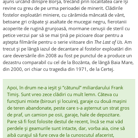
ajuns urcând dinspre Borșa, trecând prin localitatea care își
revine cu greu de pe urma perioadei de minerit. Clădirile
fostelor exploatări miniere, cu cărămida mâncată de vânt,
betoane gri crăpate și asaltate de mucegai negru, fierotanii
acoperite de rugină grunjoasă, mormane cenușii de steril cu
petice verzui par să se mai țină pe picioare doar pentru a
aștepta filmările pentru o serie viitoare din
The Last of Us
. Am
trecut și pe lângă iazul de decantare al fostelor exploatări din
care deversările din 2008 au fost pe punctul de a produce un
dezastru comparabil cu cel de la Bozânta, de lângă Baia Mare,
din 2000, ori chiar cu tragedia din 1971, de la Certej.
Apoi, în drum ne-a ieșit și ”cătunul” miliardarului Frank
Timiș. Sunt vreo zece clădiri cu mult lemn. Câteva cu
funcțiuni mixte (birouri și locuire), garaje cu două mașini
de teren abandonate, peste care s-a așternut un strat gros
de praf, un camion pe osii, garaje, hale de depozitare.
Pare să fi fost folosite destul de recent, încă se mai văd
perdele și geamurile sunt intacte, dar, vorba aia, cine să
aibă curajul să fure ceva de la cunoscutul afacerist,