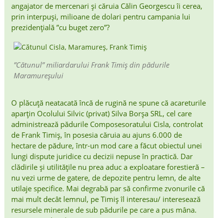
angajator de mercenari și căruia Călin Georgescu îi cerea,
prin interpuși, milioane de dolari pentru campania lui
prezidențială ”cu buget zero”?
”Cătunul” miliardarului Frank Timiș din pădurile
Maramureșului
O plăcuță neatacată încă de rugină ne spune că acareturile
aparțin Ocolului Silvic (privat) Silva Borșa SRL, cel care
administrează pădurile Composesoratului Cisla, controlat
de Frank Timiș, în posesia căruia au ajuns 6.000 de
hectare de pădure, într-un mod care a făcut obiectul unei
lungi dispute juridice cu decizii nepuse în practică. Dar
clădirile și utilitățile nu prea aduc a exploatare forestieră –
nu vezi urme de gatere, de depozite pentru lemn, de alte
utilaje specifice. Mai degrabă par să confirme zvonurile că
mai mult decât lemnul, pe Timiș îl interesau/ interesează
resursele minerale de sub pădurile pe care a pus mâna.