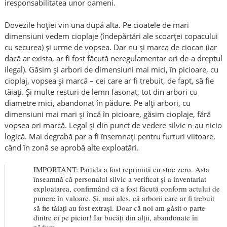
iresponsabilitatea unor oameni.
Dovezile hoției vin una după alta. Pe cioatele de mari
dimensiuni vedem cioplaje (îndepărtări ale scoarței copacului
cu securea) și urme de vopsea. Dar nu și marca de ciocan (iar
dacă ar exista, ar fi fost făcută neregulamentar ori de-a dreptul
ilegal). Găsim și arbori de dimensiuni mai mici, în picioare, cu
cioplaj, vopsea și marcă – cei care ar fi trebuit, de fapt, să fie
tăiați. Și multe resturi de lemn fasonat, tot din arbori cu
diametre mici, abandonat în pădure. Pe alți arbori, cu
dimensiuni mai mari și încă în picioare, găsim cioplaje, fără
vopsea ori marcă. Legal și din punct de vedere silvic n-au nicio
logică. Mai degrabă par a fi însemnați pentru furturi viitoare,
când în zonă se aprobă alte exploatări.
IMPORTANT: Partida a fost reprimită cu stoc zero. Asta
înseamnă că personalul silvic a verificat și a inventariat
exploatarea, confirmând că a fost făcută conform actului de
punere în valoare. Și, mai ales, că arborii care ar fi trebuit
să fie tăiați au fost extrași. Doar că noi am găsit o parte
dintre ei pe picior! Iar bucăți din alții, abandonate în
pădure.