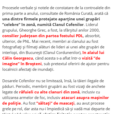
Procesele verbale și notele de constatare de la controalele din
prima parte a anului, consultate de România Curată, arată că
una dintre firmele protejate aparține unei grupări
”celebre” în zonă, numită Clanul Cofenilor
. Liderul
grupului, Gheorghe Grec, a fost, la sfârșitul anilor 2000,
consilier județean din partea fostului PDL
, absorbit,
ulterior, de PNL. Mai recent, membri ai clanului au fost
fotografiați și filmați alături de lideri ai unei alte grupări de
interlopi, din București (Clanul Cordunenilor),
în alaiul lui
Călin Georgescu
, când acesta s-a aflat într-o
vizită ”de
imagine” în Broșteni
, sub pretextul oferirii de ajutor pentru
localnicii afectați de inundații.
Dosarele Cofenilor nu se limitează, însă, la tăieri ilegale de
păduri. Periodic, membrii grupării au fost vizați de anchete
legate de
răfuieli cu alte clanuri din zonă
, inclusiv cu
utilizarea armelor de foc, inclusiv
atacuri asupra mașinilor
de poliție
. Au fost
”săltați” de mascați
, au avut procese
grele pe rol, dar asta nu-i împiedică să-și vadă mai departe de