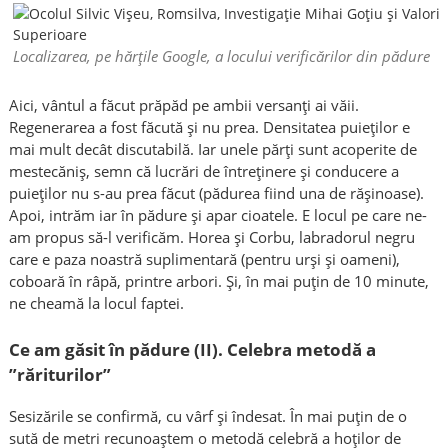
Localizarea, pe hărțile Google, a locului verificărilor din pădure
Aici, vântul a făcut prăpăd pe ambii versanți ai văii.
Regenerarea a fost făcută și nu prea. Densitatea puieților e
mai mult decât discutabilă. Iar unele părți sunt acoperite de
mestecăniș, semn că lucrări de întreținere și conducere a
puieților nu s-au prea făcut (pădurea fiind una de rășinoase).
Apoi, intrăm iar în pădure și apar cioatele. E locul pe care ne-
am propus să-l verificăm. Horea și Corbu, labradorul negru
care e paza noastră suplimentară (pentru urși și oameni),
coboară în râpă, printre arbori. Și, în mai puțin de 10 minute,
ne cheamă la locul faptei.
Ce am găsit în pădure (II). Celebra metodă a
”răriturilor”
Sesizările se confirmă, cu vârf și îndesat. În mai puțin de o
sută de metri recunoaștem o metodă celebră a hoților de