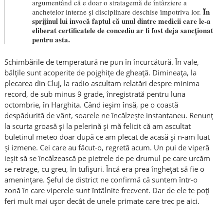
argumentând că e doar o stratagemă de întârziere a
În
anchetelor interne și disciplinare deschise împotriva lor.
sprijinul lui invocă faptul că unul dintre medicii care le-a
eliberat certificatele de concediu ar fi fost deja sancționat
pentru asta.
Schimbările de temperatură ne pun în încurcătură. În vale,
bălțile sunt acoperite de pojghițe de gheață. Dimineața, la
plecarea din Cluj, la radio ascultam relatări despre minima
record, de sub minus 9 grade, înregistrată pentru luna
octombrie, în Harghita. Când ieșim însă, pe o coastă
despădurită de vânt, soarele ne încălzește instantaneu. Renunț
la scurta groasă și la pelerină și mă felicit că am ascultat
buletinul meteo doar după ce am plecat de acasă și n-am luat
și izmene. Cei care au făcut-o, regretă acum. Un pui de viperă
ieșit să se încălzească pe pietrele de pe drumul pe care urcăm
se retrage, cu greu, în tufișuri. Încă era prea înghețat să fie o
amenințare. Șeful de district ne confirmă că suntem într-o
zonă în care viperele sunt întâlnite frecvent. Dar de ele te poți
feri mult mai ușor decât de unele primate care trec pe aici.