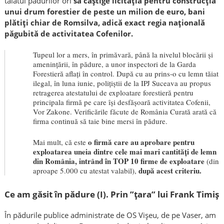
tăiatul pădurilor ori
să câștige licitația pentru construcția
unui drum forestier de peste un milion de euro, bani
plătiți chiar de Romsilva, adică exact regia națională
păgubită de activitatea Cofenilor.
Tupeul lor a mers, în primăvară, până la nivelul blocării și
amenințării, în pădure, a unor inspectori de la Garda
Forestieră aflați în control. După cu au prins-o cu lemn tăiat
ilegal, în luna iunie, polițiștii de la IPJ Suceava au propus
retragerea atestatului de exploatare forestieră pentru
principala firmă pe care își desfășoară activitatea Cofenii,
Vor Zakone. Verificările făcute de România Curată arată că
firma continuă să taie bine mersi în pădure.
o firmă care au aprobare pentru
Mai mult, că este
exploatarea uneia dintre cele mai mari cantități de lemn
din România, intrând în TOP 10 firme de exploatare
(din
după acest criteriu.
aproape 5.000 cu atestat valabil),
Ce am găsit în pădure (I). Prin ”țara” lui Frank Timiș
În pădurile publice administrate de OS Vișeu,
de pe Vaser, am