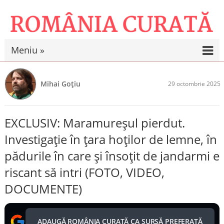
Meniu »
Mihai Goțiu
29 octombrie 2025
EXCLUSIV: Maramureșul pierdut.
Investigație în țara hoților de lemne, în
pădurile în care și însoțit de jandarmi e
riscant să intri (FOTO, VIDEO,
DOCUMENTE)
ADAUGĂ ROMÂNIA CURATĂ CA SURSĂ PREFERATĂ