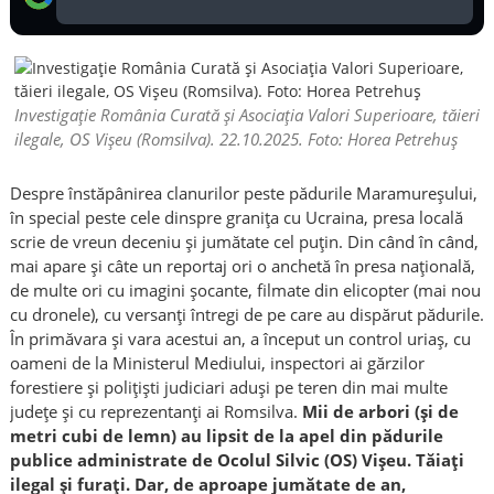
Investigație România Curată și Asociația Valori Superioare, tăieri
ilegale, OS Vișeu (Romsilva). 22.10.2025. Foto: Horea Petrehuș
Despre înstăpânirea clanurilor peste pădurile Maramureșului,
în special peste cele dinspre granița cu Ucraina, presa locală
scrie de vreun deceniu și jumătate cel puțin. Din când în când,
mai apare și câte un reportaj ori o anchetă în presa națională,
de multe ori cu imagini șocante, filmate din elicopter (mai nou
cu dronele), cu versanți întregi de pe care au dispărut pădurile.
În primăvara și vara acestui an, a început un control uriaș, cu
oameni de la Ministerul Mediului, inspectori ai gărzilor
forestiere și polițiști judiciari aduși pe teren din mai multe
județe și cu reprezentanți ai Romsilva.
Mii de arbori (și de
metri cubi de lemn) au lipsit de la apel din pădurile
publice administrate de Ocolul Silvic (OS) Vișeu. Tăiați
ilegal și furați. Dar, de aproape jumătate de an,