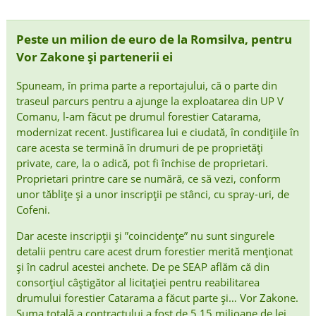
Peste un milion de euro de la Romsilva, pentru
Vor Zakone și partenerii ei
Spuneam, în prima parte a reportajului, că o parte din
traseul parcurs pentru a ajunge la exploatarea din UP V
Comanu, l-am făcut pe drumul forestier Catarama,
modernizat recent. Justificarea lui e ciudată, în condițiile în
care acesta se termină în drumuri de pe proprietăți
private, care, la o adică, pot fi închise de proprietari.
Proprietari printre care se numără, ce să vezi, conform
unor tăblițe și a unor inscripții pe stânci, cu spray-uri, de
Cofeni.
Dar aceste inscripții și ”coincidențe” nu sunt singurele
detalii pentru care acest drum forestier merită menționat
și în cadrul acestei anchete. De pe SEAP aflăm că din
consorțiul câștigător al licitației pentru reabilitarea
drumului forestier Catarama a făcut parte și… Vor Zakone.
Suma totală a contractului a fost de 5,15 milioane de lei,