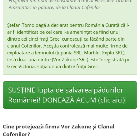
Fragment din nota de constatare a Gărzii Forestiere Oradea.
Amenințări în pădure, de la Clanul Cofenilor
Ștefan Tomoioagă a declarat pentru România Curată că l-
ar fi identificat pe cel care i-a amenințat ca fiind unul
dintre cei cinci frați Grec, cunoscuți ca făcând parte din
clanul Cofenilor. Aceștia controlează mai multe firme de
exploatare a lemnului (Jupania SRL, Marblet Explo SRL),
însă doar una dintre (Vor Zakone SRL) este înregistrată pe
Grec Victoria, soția unuia dintre frații Grec.
SUSȚINE lupta de salvarea pădurilor
României! DONEAZĂ ACUM (clic aici)!
Cine protejează firma Vor Zakone și Clanul
Cofenilor?