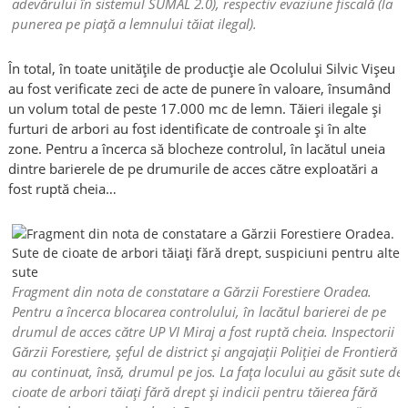
adevărului în sistemul SUMAL 2.0), respectiv evaziune fiscală (la
punerea pe piață a lemnului tăiat ilegal).
În total, în toate unitățile de producție ale Ocolului Silvic Vișeu
au fost verificate zeci de acte de punere în valoare, însumând
un volum total de peste 17.000 mc de lemn. Tăieri ilegale și
furturi de arbori au fost identificate de controale și în alte
zone. Pentru a încerca să blocheze controlul, în lacătul uneia
dintre barierele de pe drumurile de acces către exploatări a
fost ruptă cheia…
Fragment din nota de constatare a Gărzii Forestiere Oradea.
Pentru a încerca blocarea controlului, în lacătul barierei de pe
drumul de acces către UP VI Miraj a fost ruptă cheia. Inspectorii
Gărzii Forestiere, șeful de district și angajații Poliției de Frontieră
au continuat, însă, drumul pe jos. La fața locului au găsit sute de
cioate de arbori tăiați fără drept și indicii pentru tăierea fără