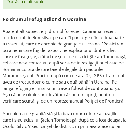
Dar ăsta e alt subiect.
Pe drumul refugiaților din Ucraina
Aparent alt subiect e și drumul forestier Catarama, recent
modernizat de Romsilva, pe care îl parcurgem în ultima parte
a traseului, care ne apropie de granița cu Ucraina. ”Pe aici vin
ucrainenii care fug de război”, ne explică unul dintre silvicii
care ne însoțește, alături de șeful de district Ștefan Tomoioagă,
cel care ne-a contactat, după seria de investigații publicate pe
România Curată despre tăierile ilegale din pădurile
Maramureșului. Practic, după cum ne arată și GPS-ul, am mai
avea de trecut doar o culme sau două până în Ucraina. Pe
lângă refugiați e, însă, și un traseu folosit de contrabandiști.
Așa că nu e nimic surprinzător că suntem opriți, pentru o
verificare scurtă, și de un reprezentant al Poliției de Frontieră.
Apropierea de graniță stă și la baza unora dintre acuzațiile
care i s-au adus lui Ștefan Tomoioagă, după ce a fost detașat la
Ocolul Silvic Vișeu, ca șef de district, în primăvara acestui an.