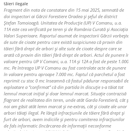
Fragment din nota de constatare din 15 mai 2025, semnată de
doi inspectori ai Gărzii Forestiere Oradea și șeful de district
Ștefan Tomoioagă. Unitatea de Producție (UP) V Comanu, u.a.
11A este cea verificată pe teren și de România Curată și Asociația
Valori Superioare. Raportul asumat de inspectorii Gărzii vorbește
de sute de cioate pentru care există suspiciunea că provin din
tăieri fără drept de arbori și alte sute de cioate despre care se
arată că provin din tăieri fără drept de arbori. Actul de punere în
valoare pentru UP V Comani, u.a. 11A și 12A a fost de peste 1.000
mc. Pe întreaga UP V Comanu au fost controlate acte de punere
în valoare pentru aproape 7.000 mc. Faptul că parchetul a fost
reprimit cu stoc 0 mc înseamnă că fostul pădurar responsabil de
exploatare a ”confirmat” că din partida în discuție s-a tăiat tot
lemnul marcat inițial și doar lemnul marcat. Situație contrazisă
flagrant de realitatea din teren, unde atât Garda Forestieră, cât și
noi am găsit atât lemn marcat și ne-extras, cât și cioate ale unor
arbori tăiați ilegal. Pe lângă infracțiunile de tăiere fără drept și
furt de arbori, avem indiciile și pentru comiterea infracțiunilor
de fals informatic (încărcarea de informații neconforme