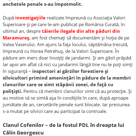
anchetele penale s-au împotmolit.
După
investigațiile
realizate împreună cu Asociația Valori
Superioare și pe care le-am publicat pe România Curată, în
ultimul an, despre
tăierile ilegale din alte păduri din
Maramureș
, am fost chemați să documentăm și hoția de pe
Valea Vaserului. Am ajuns la fața locului, săptămâna trecută,
împreună cu Horea Petrehuș, de la Valori Superioare. În
pădure am mers doar însoțiți de jandarmi. Și am găsit prăpăd.
Iar apoi am aflat că nici cu jandarmii lângă tine nu te poți simți
în siguranță –
inspectori ai gărzilor forestiere și
silvicultori primind amenințări în pădure de la membri
clanurilor care se simt stăpânii zonei, de față cu
polițiști.
Pentru că membrii clanurilor simt că au protecție. Și
au motive să se simtă așa în condițiile în care, după aproape
jumătate de an, cercetările penale sunt blocate. Iar presiunea
s-a mutat pe silvicii care au participat la controale.
Clanul Cofenilor – de la fostul PDL în dreapta lui
Călin Georgescu