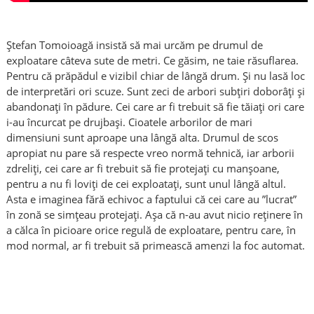
Ștefan Tomoioagă insistă să mai urcăm pe drumul de
exploatare câteva sute de metri. Ce găsim, ne taie răsuflarea.
Pentru că prăpădul e vizibil chiar de lângă drum. Și nu lasă loc
de interpretări ori scuze. Sunt zeci de arbori subțiri doborâți și
abandonați în pădure. Cei care ar fi trebuit să fie tăiați ori care
i-au încurcat pe drujbași. Cioatele arborilor de mari
dimensiuni sunt aproape una lângă alta. Drumul de scos
apropiat nu pare să respecte vreo normă tehnică, iar arborii
zdreliți, cei care ar fi trebuit să fie protejați cu manșoane,
pentru a nu fi loviți de cei exploatați, sunt unul lângă altul.
Asta e imaginea fără echivoc a faptului că cei care au ”lucrat”
în zonă se simțeau protejați. Așa că n-au avut nicio reținere în
a călca în picioare orice regulă de exploatare, pentru care, în
mod normal, ar fi trebuit să primească amenzi la foc automat.