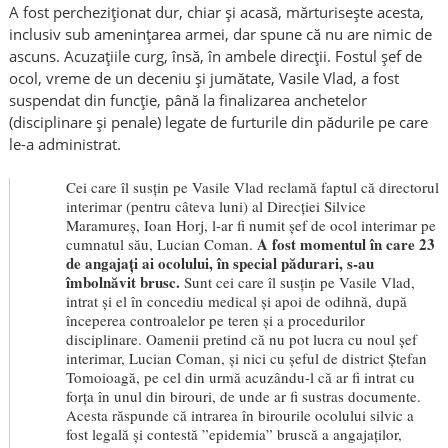
A fost percheziționat dur, chiar și acasă, mărturisește acesta,
inclusiv sub amenințarea armei, dar spune că nu are nimic de
ascuns. Acuzațiile curg, însă, în ambele direcții. Fostul șef de
ocol, vreme de un deceniu și jumătate, Vasile Vlad, a fost
suspendat din funcție, până la finalizarea anchetelor
(disciplinare și penale) legate de furturile din pădurile pe care
le-a administrat.
Cei care îl susțin pe Vasile Vlad reclamă faptul că directorul
interimar (pentru câteva luni) al Direcției Silvice
Maramureș, Ioan Horj, l-ar fi numit șef de ocol interimar pe
A fost momentul în care 23
cumnatul său, Lucian Coman.
de angajați ai ocolului, în special pădurari, s-au
îmbolnăvit brusc.
Sunt cei care îl susțin pe Vasile Vlad,
intrat și el în concediu medical și apoi de odihnă, după
începerea controalelor pe teren și a procedurilor
disciplinare. Oamenii pretind că nu pot lucra cu noul șef
interimar, Lucian Coman, și nici cu șeful de district Ștefan
Tomoioagă, pe cel din urmă acuzându-l că ar fi intrat cu
forța în unul din birouri, de unde ar fi sustras documente.
Acesta răspunde că intrarea în birourile ocolului silvic a
fost legală și contestă ”epidemia” bruscă a angajaților,