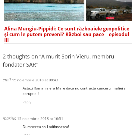
Alina Mungiu-Pippidi: Ce sunt războaiele geopolitice
și cum le putem preveni? Război sau pace – episodul
III
2 thoughts on “
A murit Sorin Vieru, membru
fondator SAR
”
emil
15 noiembrie 2018 at 09:43
Astazi Romania era Mare daca nu contracta cancerul mafiei si
coruptiei !
Reply
↓
marius
15 noiembrie 2018 at 16:51
Dumnezeu sa-l odihneasca!
Reply
↓