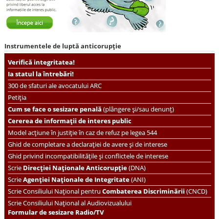
Instrumentele de luptă anticorupție
Verifică integritatea!
Ia statul la întrebări!
300 de sfaturi ale avocatului ARC
Petiția
Cum se face o sesizare penală
(plângere și/sau denunț)
Cererea de informații de interes public
Model acțiune în justiție în caz de refuz pe legea 544
Ghid de completare a declarației de avere și de interese
Ghid privind incompatibilitățile și conflictele de interese
Scrie
Direcției Naționale Anticorupție
(DNA)
Scrie
Agenției Naționale de Integritate
(ANI)
Scrie
Consiliului Național pentru
Combaterea Discriminării
(CNCD)
Scrie Consiliului Național al Audiovizualului
Formular de sesizare Radio/TV