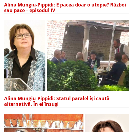
Alina Mungiu-Pippidi: E pacea doar o utopie? Război
sau pace – episodul IV
Alina Mungiu-Pippidi: Statul paralel își caută
alternativă. În el însuși