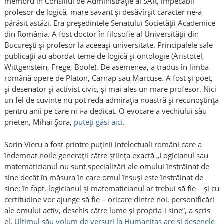
membru în Consiliul de Administrație al SAR, impecabil
profesor de logică, mare savant și desăvîrșit caracter ne-a
părăsit astăzi. Era președintele Senatului Societății Academice
din România. A fost doctor în filosofie al Universităţii din
Bucureşti și profesor la aceeași universitate. Principalele sale
publicaţii au abordat teme de logică şi ontologie (Aristotel,
Wittgenstein, Frege, Boole). De asemenea, a tradus în limba
română opere de Platon, Carnap sau Marcuse. A fost și poet,
și desenator și activist civic, și mai ales un mare profesor. Nici
un fel de cuvinte nu pot reda admirația noastră și recunoștința
pentru anii pe care ni i-a dedicat. O evocare a vechiului său
prieten, Mihai Șora,
puteți găsi aici
.
Sorin Vieru a fost printre puținii intelectuali români care a
îndemnat noile generații către știința exactă „Logicianul sau
matematicianul nu sunt specializări ale omului înstrăinat de
sine decât în măsura în care omul însuși este înstrăinat de
sine; în fapt, logicianul și matematicianul ar trebui să fie – și cu
certitudine vor ajunge să fie – oricare dintre noi, personificări
ale omului activ, deschis către lume și propria-i sine”, a scris
el.
Ultimul său volum de versuri la Humanitas are și desenele