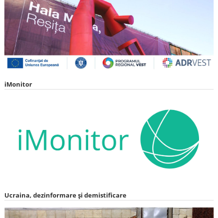
iMonitor
Ucraina, dezinformare și demistificare