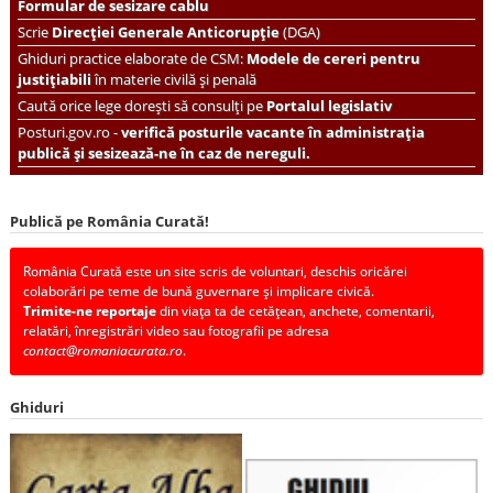
Formular de sesizare cablu
Scrie
Direcției Generale Anticorupție
(DGA)
Ghiduri practice elaborate de CSM:
Modele de cereri pentru
justițiabili
în materie civilă și penală
Caută orice lege dorești să consulți pe
Portalul legislativ
Posturi.gov.ro -
verifică posturile vacante în administrația
publică și sesizează-ne în caz de nereguli.
Publică pe România Curată!
România Curată este un site scris de voluntari, deschis oricărei
colaborări pe teme de bună guvernare și implicare civică.
Trimite-ne reportaje
din viața ta de cetățean, anchete, comentarii,
relatări, înregistrări video sau fotografii pe adresa
contact@romaniacurata.ro
.
Ghiduri