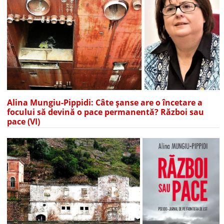
Alina Mungiu-Pippidi: Câte șanse are o încetare a
focului să devină o pace permanentă? Război sau
pace (VI)