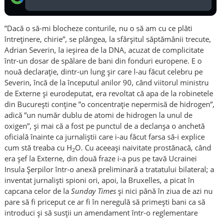
”Dacă o să-mi blocheze conturile, nu o să am cu ce plăti
întreținere, chirie”, se plângea, la sfârșitul săptămânii trecute,
Adrian Severin, la ieșirea de la DNA, acuzat de complicitate
într-un dosar de spălare de bani din fonduri europene. E o
nouă declarație, dintr-un lung șir care l-au făcut celebru pe
Severin, încă de la începutul anilor 90, când viitorul ministru
de Externe și eurodeputat, era revoltat că apa de la robinetele
din București conține ”o concentrație nepermisă de hidrogen”,
adică ”un număr dublu de atomi de hidrogen la unul de
oxigen”, și mai că a fost pe punctul de a declanșa o anchetă
oficială înainte ca jurnaliștii care i-au făcut farsa să-i explice
cum stă treaba cu H
O. Cu aceeași naivitate prostănacă, când
2
era șef la Externe, din două fraze i-a pus pe tavă Ucrainei
Insula Șerpilor într-o anexă preliminară a tratatului bilateral; a
inventat jurnaliști spioni ori, apoi, la Bruxelles, a picat în
capcana celor de la
Sunday Times
și nici până în ziua de azi nu
pare să fi priceput ce ar fi în neregulă să primești bani ca să
introduci și să susții un amendament într-o reglementare