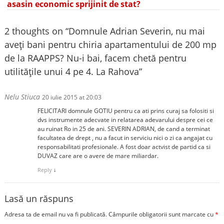
asasin economic sprijinit de stat?
2 thoughts on “
Domnule Adrian Severin, nu mai
aveți bani pentru chiria apartamentului de 200 mp
de la RAAPPS? Nu-i bai, facem chetă pentru
utilitățile unui 4 pe 4. La Rahova
”
Nelu Stiuca
20 iulie 2015 at 20:03
FELICITARI domnule GOTIU pentru ca ati prins curaj sa folositi si
dvs instrumente adecvate in relatarea adevarului despre cei ce
au ruinat Ro in 25 de ani. SEVERIN ADRIAN, de cand a terminat
facultatea de drept , nu a facut in serviciu nici o zi ca angajat cu
responsabilitati profesionale. A fost doar actvist de partid ca si
DUVAZ care are o avere de mare miliardar.
Reply
↓
Lasă un răspuns
Adresa ta de email nu va fi publicată.
Câmpurile obligatorii sunt marcate cu
*