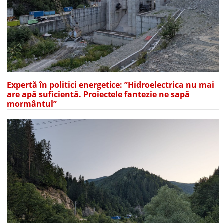
Expertă în politici energetice: ”Hidroelectrica nu mai
are apă suficientă. Proiectele fantezie ne sapă
mormântul”