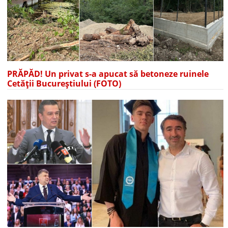
PRĂPĂD! Un privat s-a apucat să betoneze ruinele
Cetății Bucureștiului (FOTO)