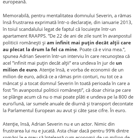
europeană.
Memorabilă, pentru mentalitatea domnului Severin, a rămas
însă frustrarea exprimată într-o declarație, din ianuarie 2013,
în toiul scandalului legat de faptul că locuiește într-un
apartament RAAPPS. ”De 22 de ani de zile sunt în avanpostul
politicii româneşti şi
am infinit mai puţin decât alţii care
au plecat la drum la fel ca mine
. Poate că e vina mea.”,
spunea Adrian Severin într-un interviu în care recunoștea că
acel ”infinit mai puțin decât alții” era undeva în jur de
un
milion de euro
. Atenție însă, e vorba de economii de un
milion de euro, adică ce a rămas prin conturi, nu tot ce a
mâncat și a tocat domnul Severin în toată perioada în care a
fost ”în avanpostul politicii românești”, că doar chiria pe care
se plânge acum că nu o mai poate plăti e undeva pe la 800 de
euro/lună, iar sumele anuale de diurnă și transport decontate
la Parlamentul European au avut și câte șase cifre. În euro.
Atenție, însă, Adrian Severin nu e un actor. Nimic din
frustrarea lui nu e jucată. Asta chiar dacă pentru 99% dintre
români le e greu să înțeleagă cum economii de un milion de