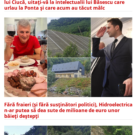
lui Ciucă, uitați-vă la intelectualii lui Băsescu care
urlau la Ponta și care acum au tăcut mâlc
Fără fraieri (și fără susținători politici), Hidroelectrica
n-ar putea să dea sute de milioane de euro unor
băieți deștepți