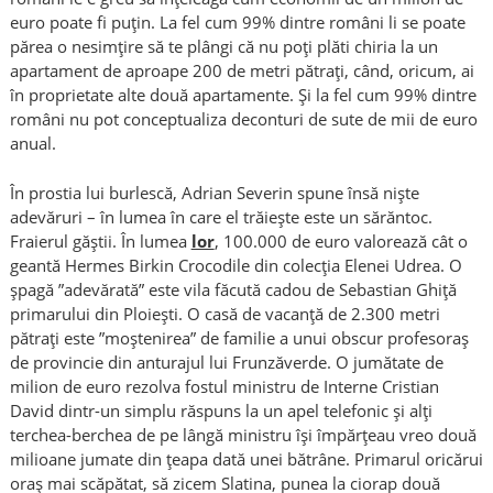
euro poate fi puțin. La fel cum 99% dintre români li se poate
părea o nesimțire să te plângi că nu poți plăti chiria la un
apartament de aproape 200 de metri pătrați, când, oricum, ai
în proprietate alte două apartamente. Și la fel cum 99% dintre
români nu pot conceptualiza deconturi de sute de mii de euro
anual.
În prostia lui burlescă, Adrian Severin spune însă niște
adevăruri – în lumea în care el trăiește este un sărăntoc.
Fraierul găștii. În lumea
lor
, 100.000 de euro valorează cât o
geantă Hermes Birkin Crocodile din colecția Elenei Udrea. O
șpagă ”adevărată” este vila făcută cadou de Sebastian Ghiță
primarului din Ploiești. O casă de vacanță de 2.300 metri
pătrați este ”moștenirea” de familie a unui obscur profesoraș
de provincie din anturajul lui Frunzăverde. O jumătate de
milion de euro rezolva fostul ministru de Interne Cristian
David dintr-un simplu răspuns la un apel telefonic și alți
terchea-berchea de pe lângă ministru își împărțeau vreo două
milioane jumate din țeapa dată unei bătrâne. Primarul oricărui
oraș mai scăpătat, să zicem Slatina, punea la ciorap două