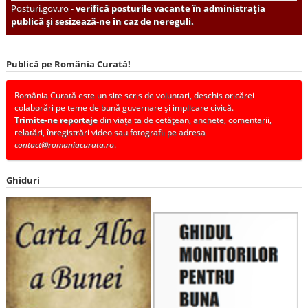
Posturi.gov.ro -
verifică posturile vacante în administrația
publică și sesizează-ne în caz de nereguli.
Publică pe România Curată!
România Curată este un site scris de voluntari, deschis oricărei
colaborări pe teme de bună guvernare și implicare civică.
Trimite-ne reportaje
din viața ta de cetățean, anchete, comentarii,
relatări, înregistrări video sau fotografii pe adresa
contact@romaniacurata.ro
.
Ghiduri