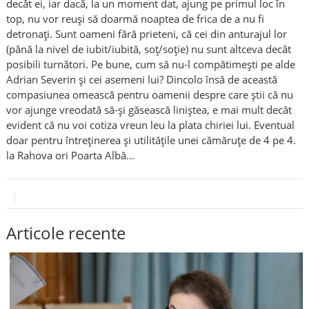
decât ei, iar dacă, la un moment dat, ajung pe primul loc în
top, nu vor reuși să doarmă noaptea de frica de a nu fi
detronați. Sunt oameni fără prieteni, că cei din anturajul lor
(până la nivel de iubit/iubită, soț/soție) nu sunt altceva decât
posibili turnători. Pe bune, cum să nu-l compătimești pe alde
Adrian Severin și cei asemeni lui? Dincolo însă de această
compasiunea omească pentru oamenii despre care știi că nu
vor ajunge vreodată să-și găsească liniștea, e mai mult decât
evident că nu voi cotiza vreun leu la plata chiriei lui. Eventual
doar pentru întreținerea și utilitățile unei cămăruțe de 4 pe 4.
la Rahova ori Poarta Albă…
Articole recente