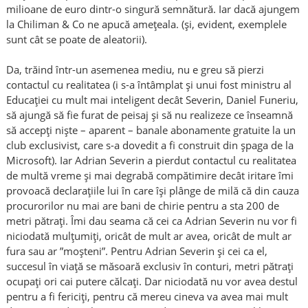
milioane de euro dintr-o singură semnătură. Iar dacă ajungem
la Chiliman & Co ne apucă amețeala. (și, evident, exemplele
sunt cât se poate de aleatorii).
Da, trăind într-un asemenea mediu, nu e greu să pierzi
contactul cu realitatea (i s-a întâmplat și unui fost ministru al
Educației cu mult mai inteligent decât Severin, Daniel Funeriu,
să ajungă să fie furat de peisaj și să nu realizeze ce înseamnă
să accepți niște – aparent – banale abonamente gratuite la un
club exclusivist, care s-a dovedit a fi construit din șpaga de la
Microsoft). Iar Adrian Severin a pierdut contactul cu realitatea
de multă vreme și mai degrabă compătimire decât iritare îmi
provoacă declarațiile lui în care își plânge de milă că din cauza
procurorilor nu mai are bani de chirie pentru a sta 200 de
metri pătrați. Îmi dau seama că cei ca Adrian Severin nu vor fi
niciodată mulțumiți, oricât de mult ar avea, oricât de mult ar
fura sau ar ”moșteni”. Pentru Adrian Severin și cei ca el,
succesul în viață se măsoară exclusiv în conturi, metri pătrați
ocupați ori cai putere călcați. Dar niciodată nu vor avea destul
pentru a fi fericiți, pentru că mereu cineva va avea mai mult