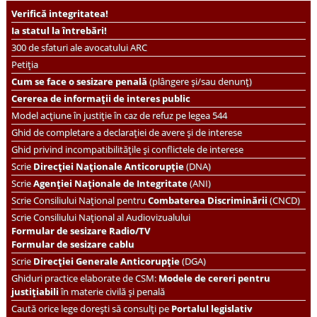
Verifică integritatea!
Ia statul la întrebări!
300 de sfaturi ale avocatului ARC
Petiția
Cum se face o sesizare penală
(plângere și/sau denunț)
Cererea de informații de interes public
Model acțiune în justiție în caz de refuz pe legea 544
Ghid de completare a declarației de avere și de interese
Ghid privind incompatibilitățile și conflictele de interese
Scrie
Direcției Naționale Anticorupție
(DNA)
Scrie
Agenției Naționale de Integritate
(ANI)
Scrie
Consiliului Național pentru
Combaterea Discriminării
(CNCD)
Scrie Consiliului Național al Audiovizualului
Formular de sesizare Radio/TV
Formular de sesizare cablu
Scrie
Direcției Generale Anticorupție
(DGA)
Ghiduri practice elaborate de CSM:
Modele de cereri pentru
justițiabili
în materie civilă și penală
Caută orice lege dorești să consulți pe
Portalul legislativ