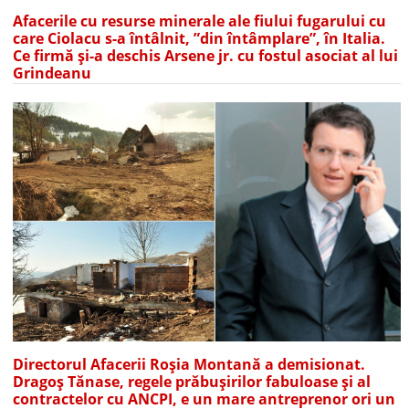
Afacerile cu resurse minerale ale fiului fugarului cu
care Ciolacu s-a întâlnit, ”din întâmplare”, în Italia.
Ce firmă și-a deschis Arsene jr. cu fostul asociat al lui
Grindeanu
Directorul Afacerii Roșia Montană a demisionat.
Dragoș Tănase, regele prăbușirilor fabuloase și al
contractelor cu ANCPI, e un mare antreprenor ori un