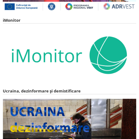
iMonitor
Ucraina, dezinformare și demistificare