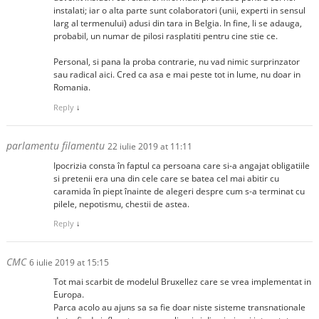
instalati; iar o alta parte sunt colaboratori (unii, experti in sensul
larg al termenului) adusi din tara in Belgia. In fine, li se adauga,
probabil, un numar de pilosi rasplatiti pentru cine stie ce.
Personal, si pana la proba contrarie, nu vad nimic surprinzator
sau radical aici. Cred ca asa e mai peste tot in lume, nu doar in
Romania.
Reply
↓
parlamentu filamentu
22 iulie 2019 at 11:11
Ipocrizia consta în faptul ca persoana care si-a angajat obligatiile
si pretenii era una din cele care se batea cel mai abitir cu
caramida în piept înainte de alegeri despre cum s-a terminat cu
pilele, nepotismu, chestii de astea.
Reply
↓
CMC
6 iulie 2019 at 15:15
Tot mai scarbit de modelul Bruxellez care se vrea implementat in
Europa.
Parca acolo au ajuns sa sa fie doar niste sisteme transnationale