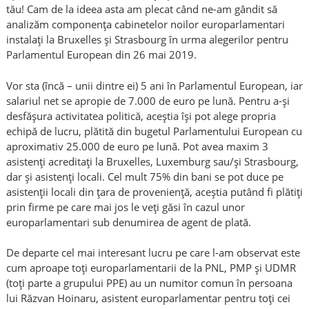
tău! Cam de la ideea asta am plecat când ne-am gândit să
analizăm componența cabinetelor noilor europarlamentari
instalați la Bruxelles și Strasbourg în urma alegerilor pentru
Parlamentul European din 26 mai 2019.
Vor sta (încă – unii dintre ei) 5 ani în Parlamentul European, iar
salariul net se apropie de 7.000 de euro pe lună. Pentru a-și
desfășura activitatea politică, aceștia își pot alege propria
echipă de lucru, plătită din bugetul Parlamentului European cu
aproximativ 25.000 de euro pe lună. Pot avea maxim 3
asistenți acreditați la Bruxelles, Luxemburg sau/și Strasbourg,
dar și asistenți locali. Cel mult 75% din bani se pot duce pe
asistenții locali din țara de proveniență, aceștia putând fi plătiți
prin firme pe care mai jos le veți găsi în cazul unor
europarlamentari sub denumirea de agent de plată.
De departe cel mai interesant lucru pe care l-am observat este
cum aproape toți europarlamentarii de la PNL, PMP și UDMR
(toți parte a grupului PPE) au un numitor comun în persoana
lui Răzvan Hoinaru, asistent europarlamentar pentru toți cei