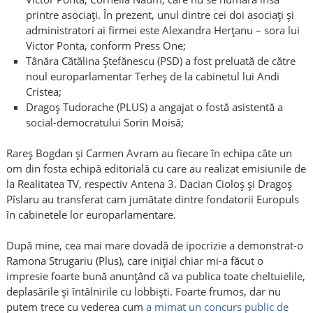
printre asociați. În prezent, unul dintre cei doi asociați și
administratori ai firmei este Alexandra Herțanu – sora lui
Victor Ponta, conform Press One;
Tânăra Cătălina Ștefănescu (PSD) a fost preluată de către
noul europarlamentar Terheș de la cabinetul lui Andi
Cristea;
Dragoș Tudorache (PLUS) a angajat o fostă asistentă a
social-democratului Sorin Moisă;
Rareș Bogdan și Carmen Avram au fiecare în echipa câte un
om din fosta echipă editorială cu care au realizat emisiunile de
la Realitatea TV, respectiv Antena 3. Dacian Cioloș și Dragoș
Pîslaru au transferat cam jumătate dintre fondatorii Europuls
în cabinetele lor europarlamentare.
După mine, cea mai mare dovadă de ipocrizie a demonstrat-o
Ramona Strugariu (Plus), care inițial chiar mi-a făcut o
impresie foarte bună anunțând că va publica toate cheltuielile,
deplasările și întâlnirile cu lobbiști. Foarte frumos, dar nu
putem trece cu vederea cum
a mimat un concurs public de