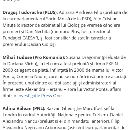
Dragoș Tudorache (PLUS):
Adriana Andreea Filip (preluată de
la europarlamentarul Sorin Moisă de la PSD), Alin Cristian
Mituță (director de cabinet al lui Cioloș pe vremea când era
premier) și Dan Nechita (membru Plus, fost director al
Fundației CAESAR, și fost consilier de stat în cancelaria
premierului Dacian Cioloș).
Mihai Tudose (Pro România):
Susana Dragomir (preluată de
la Daciana Sârbu), la fel cum a fost preluată și firma EXFIN
2000 ca agent de plată, înființată în 2000 de mama lui Victor
Ponta, Cornelia Naum, care nu se numără însă printre asociați.
În prezent, unul dintre cei doi asociați și administratori ai
firmei este Alexandra Herțanu – sora lui Victor Ponta, aflăm
dintr-o
investigație Press One
.
Adina Vălean (PNL):
Răzvan Gheorghe Marc (fost șef la
Londra în cadrul Autorității Naționale pentru Turism), Daniel
Alexandru Nancu (preluat și el din mandatul anterior), Filip
Alexandru Negreanu Arboreanu (asistent europarlamentar de