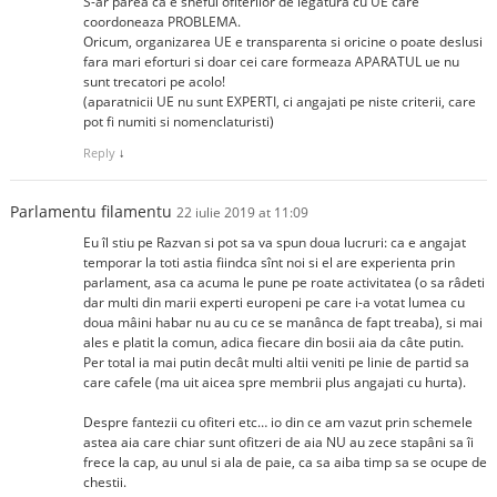
S-ar parea ca e sheful ofiterilor de legatura cu UE care
coordoneaza PROBLEMA.
Oricum, organizarea UE e transparenta si oricine o poate deslusi
fara mari eforturi si doar cei care formeaza APARATUL ue nu
sunt trecatori pe acolo!
(aparatnicii UE nu sunt EXPERTI, ci angajati pe niste criterii, care
pot fi numiti si nomenclaturisti)
Reply
↓
Parlamentu filamentu
22 iulie 2019 at 11:09
Eu îl stiu pe Razvan si pot sa va spun doua lucruri: ca e angajat
temporar la toti astia fiindca sînt noi si el are experienta prin
parlament, asa ca acuma le pune pe roate activitatea (o sa râdeti
dar multi din marii experti europeni pe care i-a votat lumea cu
doua mâini habar nu au cu ce se manânca de fapt treaba), si mai
ales e platit la comun, adica fiecare din bosii aia da câte putin.
Per total ia mai putin decât multi altii veniti pe linie de partid sa
care cafele (ma uit aicea spre membrii plus angajati cu hurta).
Despre fantezii cu ofiteri etc… io din ce am vazut prin schemele
astea aia care chiar sunt ofitzeri de aia NU au zece stapâni sa îi
frece la cap, au unul si ala de paie, ca sa aiba timp sa se ocupe de
chestii.