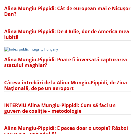
Alina Mungiu-Pippidi: Cât de european mai e Nicușor
Dan?
Alina Mungiu-Pippidi: De 4 Iulie, dor de America mea
iubită
Alina Mungiu-Pippidi: Poate fi inversată capturarea
statului maghiar?
Câteva întrebări de la Alina Mungiu-Pippidi, de Ziua
Națională, de pe un aeroport
INTERVIU Alina Mungiu-Pippidi: Cum să faci un
guvern de coaliție – metodologie
Alina Mungiu-Pippidi: E pacea doar o utopie? Război
sau pace – episodul IV