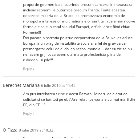
proportie geometrica si cuprinde precum cancerul in metastaza
inclusiv economiile puternice precum Franta. Toate acestea
deoarece mizeria de la Bruxelles promoveaza economia de
monopol a intereselor multinationalelor simtita in cele mai nocive
forme ale sale in estul si sudul Europei, virf de lance fiind chiar
Romania!!!
Din pacate birocratia politruc-corporatista de la Bruxelles aduce
Europa la un prag de instabilitate sociala la fel de grav ca cel
premergator celui de al doilea razboi mondial… dar eu zic sa nu
ne facem griji pt ca avem o armata profesionista plina de
rubedenii si pile!!!
Reply
↓
Berechet Mariana
6 iulie 2019 at 11:45
Am pus intrebarea : cine e acest Razvan Hoinaru de e atat de
solicitat si se bat toti pe el. ? Are relatii personale cu mai marii din
PE, din CE….?
Reply
↓
O Fizza
8 iulie 2019 at 10:32