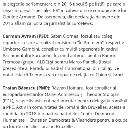
la alegerile parlamentare din 2016 (locul 5 pe listă), pe care o
regăsim drept “specialist PR” în câteva dintre comunicatele lui
Clotilde Armand. De asemenea, din declarația de avere din
2016 aflăm că lucra ca jurnalist la EuroNews.
Carmen Avram (PSD):
Sabin Ciornea, fostul său coleg
reporter cu care a realizat emisiunea “În Premieră”, respectiv
Umberto Gambini, consilier cu multă experiență în cadrul
Parlamentului European, lucrând anterior pentru Ramon
Tremosa (grupul ALDE) și pentru Marco Panella (fostul
președinte al Partidului Radial Transnational din Italia). De
notat este că Tremosa s-a ocupat de relația cu China și Israel.
Traian Băsescu (PMP):
Răzvan Hoinaru, fost consilier al
europarlamentarilor Oanei Antonescu și Theodor Stolojan
(PDL), respectiv asistent parlamentar pentru delegația română
a PPE. Activ în comunitatea de români din Bruxelles, acesta a
candidat în 2018 din partea partidelor Centre Democrat
Humaniste + Christian Democrats & Vlaanders pentru a ocupa
un loc de consilier local în Bruxelles.