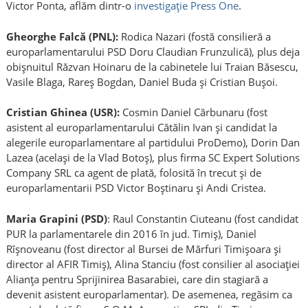
Victor Ponta, aflăm dintr-o
investigație Press One
.
Gheorghe Falcă (PNL):
Rodica Nazari (fostă consilieră a
europarlamentarului PSD Doru Claudian Frunzulică), plus deja
obișnuitul Răzvan Hoinaru de la cabinetele lui Traian Băsescu,
Vasile Blaga, Rareș Bogdan, Daniel Buda și Cristian Bușoi.
Cristian Ghinea (USR):
Cosmin Daniel Cărbunaru (fost
asistent al europarlamentarului Cătălin Ivan și candidat la
alegerile europarlamentare al partidului ProDemo), Dorin Dan
Lazea (același de la Vlad Botoș), plus firma SC Expert Solutions
Company SRL ca agent de plată, folosită în trecut și de
europarlamentarii PSD Victor Boștinaru și Andi Cristea.
Maria Grapini (PSD)
: Raul Constantin Ciuteanu (fost candidat
PUR la parlamentarele din 2016 în jud. Timiș), Daniel
Rîșnoveanu (fost director al Bursei de Mărfuri Timișoara și
director al AFIR Timiș), Alina Stanciu (fost consilier al asociației
Alianța pentru Sprijinirea Basarabiei, care din stagiară a
devenit asistent europarlamentar). De asemenea, regăsim ca