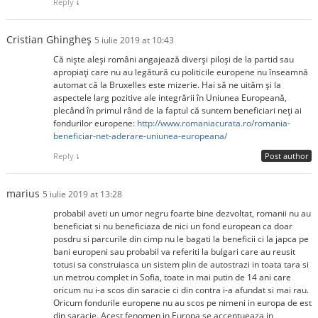
Reply
↓
Cristian Ghingheș
5 iulie 2019 at 10:43
Că niște aleși români angajează diverși piloși de la partid sau
apropiați care nu au legătură cu politicile europene nu înseamnă
automat că la Bruxelles este mizerie. Hai să ne uităm și la
aspectele larg pozitive ale integrării în Uniunea Europeană,
plecând în primul rând de la faptul că suntem beneficiari neți ai
fondurilor europene:
http://www.romaniacurata.ro/romania-
beneficiar-net-aderare-uniunea-europeana/
Reply
↓
Post author
marius
5 iulie 2019 at 13:28
probabil aveti un umor negru foarte bine dezvoltat, romanii nu au
beneficiat si nu beneficiaza de nici un fond european ca doar
posdru si parcurile din cimp nu le bagati la beneficii ci la japca pe
bani europeni sau probabil va referiti la bulgari care au reusit
totusi sa construiasca un sistem plin de autostrazi in toata tara si
un metrou complet in Sofia, toate in mai putin de 14 ani care
oricum nu i-a scos din saracie ci din contra i-a afundat si mai rau.
Oricum fondurile europene nu au scos pe nimeni in europa de est
din saracie. Acest fenomen in Europa se accentueaza in