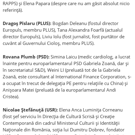
RAPPS) și Elena Papara (despre care nu am găsit absolut nicio
referință).
Dragoș Pîslaru (PLUS):
Bogdan Deleanu (fostul director
Europuls, membru PLUS), Tana Alexandra Foarfă (actualul
director Europuls), Liviu Iolu (fost jurnalist, fost purtător de
cuvânt al Guvernului Cioloș, membru PLUS).
Rovana Plumb (PSD):
Simina Laicu (medic cardiolog, a lucrat
înainte pentru europarlamentarul PSD Gabriela Zoană, dar și
în secretariatul S&D), Weini LI (preluată tot de la Gabriela
Zoană, este consultant al International Finance Corporation, s-
a ocupat în trecut de delegația PE pentru relațiile cu China) și
Anișoara Matei (preluată de la europarlamentarul Andi
Cristea).
Nicolae Ștefănuță (USR):
Elena Anca Luminița Corneanu
(fost șef serviciu în Direcția de Cultură Scrisă și Creație
Contemporană din cadrul Ministerul Culturii și Identității
Naționale din România, soția lui Dumitru Dobrev, fondator