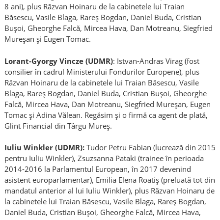
8 ani), plus Răzvan Hoinaru de la cabinetele lui Traian
Băsescu, Vasile Blaga, Rareș Bogdan, Daniel Buda, Cristian
Bușoi, Gheorghe Falcă, Mircea Hava, Dan Motreanu, Siegfried
Mureșan și Eugen Tomac.
Lorant-Gyorgy Vincze (UDMR)
: Istvan-Andras Virag (fost
consilier în cadrul Ministerului Fondurilor Europene), plus
Răzvan Hoinaru de la cabinetele lui Traian Băsescu, Vasile
Blaga, Rareș Bogdan, Daniel Buda, Cristian Bușoi, Gheorghe
Falcă, Mircea Hava, Dan Motreanu, Siegfried Mureșan, Eugen
Tomac și Adina Vălean. Regăsim și o firmă ca agent de plată,
Glint Financial din Târgu Mureș.
Iuliu Winkler (UDMR):
Tudor Petru Fabian (lucrează din 2015
pentru Iuliu Winkler), Zsuzsanna Pataki (trainee în perioada
2014-2016 la Parlamentul European, în 2017 devenind
asistent europarlamentar), Emilia Elena Roatiș (preluată tot din
mandatul anterior al lui Iuliu Winkler), plus Răzvan Hoinaru de
la cabinetele lui Traian Băsescu, Vasile Blaga, Rareș Bogdan,
Daniel Buda, Cristian Bușoi, Gheorghe Falcă, Mircea Hava,