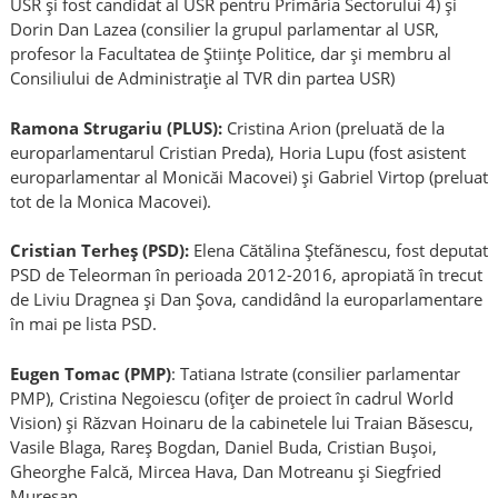
USR și fost candidat al USR pentru Primăria Sectorului 4) și
Dorin Dan Lazea (consilier la grupul parlamentar al USR,
profesor la Facultatea de Științe Politice, dar și membru al
Consiliului de Administrație al TVR din partea USR)
Ramona Strugariu (PLUS):
Cristina Arion (preluată de la
europarlamentarul Cristian Preda), Horia Lupu (fost asistent
europarlamentar al Monicăi Macovei) și Gabriel Virtop (preluat
tot de la Monica Macovei).
Cristian Terheș (PSD):
Elena Cătălina Ștefănescu, fost deputat
PSD de Teleorman în perioada 2012-2016, apropiată în trecut
de Liviu Dragnea și Dan Șova, candidând la europarlamentare
în mai pe lista PSD.
Eugen Tomac (PMP)
: Tatiana Istrate (consilier parlamentar
PMP), Cristina Negoiescu (ofițer de proiect în cadrul World
Vision) și Răzvan Hoinaru de la cabinetele lui Traian Băsescu,
Vasile Blaga, Rareș Bogdan, Daniel Buda, Cristian Bușoi,
Gheorghe Falcă, Mircea Hava, Dan Motreanu și Siegfried
Mureșan.