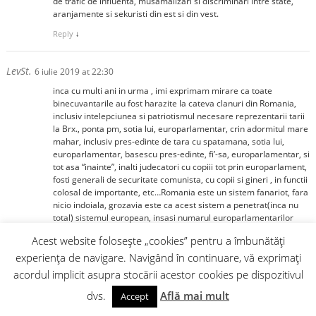
de trafic de influenta, musamalizari si discriminari intre state,
aranjamente si sekuristi din est si din vest.
Reply
↓
LevSt.
6 iulie 2019 at 22:30
inca cu multi ani in urma , imi exprimam mirare ca toate
binecuvantarile au fost harazite la cateva clanuri din Romania,
inclusiv intelepciunea si patriotismul necesare reprezentarii tarii
la Brx., ponta pm, sotia lui, europarlamentar, crin adormitul mare
mahar, inclusiv pres-edinte de tara cu spatamana, sotia lui,
europarlamentar, basescu pres-edinte, fi’-sa, europarlamentar, si
tot asa “inainte”, inalti judecatori cu copiii tot prin europarlament,
fosti generali de securitate comunista, cu copii si gineri , in functii
colosal de importante, etc…Romania este un sistem fanariot, fara
nicio indoiala, grozavia este ca acest sistem a penetrat(inca nu
total) sistemul european, insasi numarul europarlamentarilor
spune acest lucru, aceasta structura, nu ar trebui sa aiba mai
Acest website folosește „cookies” pentru a îmbunătăți
mult de 300 membri, iar salariile lor( probabil nici pe departe
egale cu restul beneficiilor) ar trebui sa fie pe la 1/2 din cele
experiența de navigare. Navigând în continuare, vă exprimați
actuale, practic sistemul birocratic de la Brx., consuma fonduri
acordul implicit asupra stocării acestor cookies pe dispozitivul
URIASE(***), lunar bani cu care s-ar putea -realmente- realiza o
nivelare economica europeana, in 3-4 ani…(*** cel mai sumar
dvs.
Află mai mult
Accept
calcul arata ca acest gigantic mecanism si intreprindere