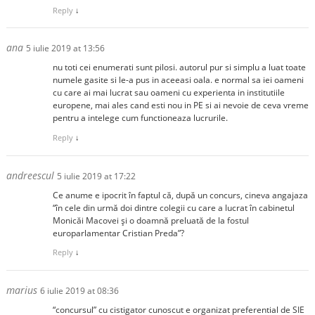
Reply
↓
ana
5 iulie 2019 at 13:56
nu toti cei enumerati sunt pilosi. autorul pur si simplu a luat toate
numele gasite si le-a pus in aceeasi oala. e normal sa iei oameni
cu care ai mai lucrat sau oameni cu experienta in institutiile
europene, mai ales cand esti nou in PE si ai nevoie de ceva vreme
pentru a intelege cum functioneaza lucrurile.
Reply
↓
andreescul
5 iulie 2019 at 17:22
Ce anume e ipocrit în faptul că, după un concurs, cineva angajaza
“în cele din urmă doi dintre colegii cu care a lucrat în cabinetul
Monicăi Macovei și o doamnă preluată de la fostul
europarlamentar Cristian Preda”?
Reply
↓
marius
6 iulie 2019 at 08:36
“concursul” cu cistigator cunoscut e organizat preferential de SIE