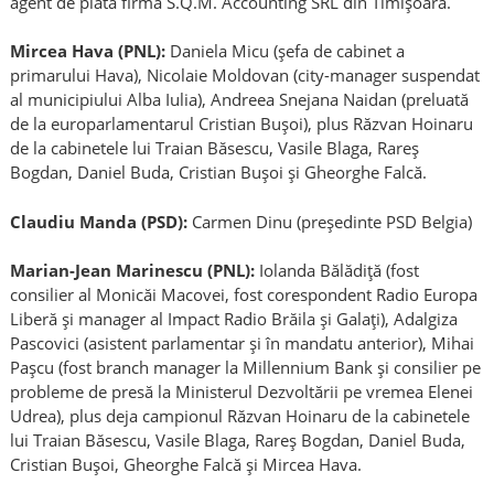
agent de plată firma S.Q.M. Accounting SRL din Timișoara.
Mircea Hava (PNL):
Daniela Micu (șefa de cabinet a
primarului Hava), Nicolaie Moldovan (city-manager suspendat
al municipiului Alba Iulia), Andreea Snejana Naidan (preluată
de la europarlamentarul Cristian Bușoi), plus Răzvan Hoinaru
de la cabinetele lui Traian Băsescu, Vasile Blaga, Rareș
Bogdan, Daniel Buda, Cristian Bușoi și Gheorghe Falcă.
Claudiu Manda (PSD):
Carmen Dinu (președinte PSD Belgia)
Marian-Jean Marinescu (PNL):
Iolanda Bălădiță (fost
consilier al Monicăi Macovei, fost corespondent Radio Europa
Liberă și manager al Impact Radio Brăila și Galați), Adalgiza
Pascovici (asistent parlamentar și în mandatu anterior), Mihai
Pașcu (fost branch manager la Millennium Bank și consilier pe
probleme de presă la Ministerul Dezvoltării pe vremea Elenei
Udrea), plus deja campionul Răzvan Hoinaru de la cabinetele
lui Traian Băsescu, Vasile Blaga, Rareș Bogdan, Daniel Buda,
Cristian Bușoi, Gheorghe Falcă și Mircea Hava.