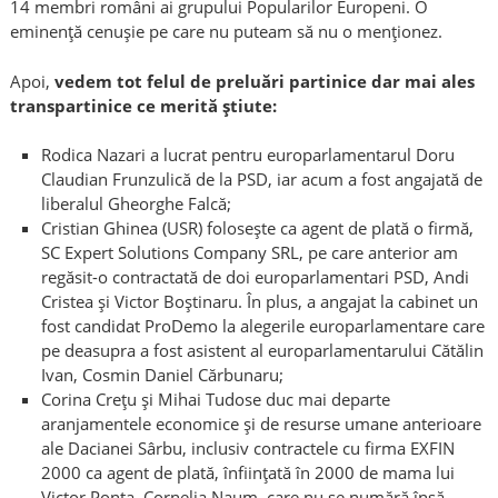
14 membri români ai grupului Popularilor Europeni. O
eminență cenușie pe care nu puteam să nu o menționez.
Apoi,
vedem tot felul de preluări partinice dar mai ales
transpartinice ce merită știute:
Rodica Nazari a lucrat pentru europarlamentarul Doru
Claudian Frunzulică de la PSD, iar acum a fost angajată de
liberalul Gheorghe Falcă;
Cristian Ghinea (USR) folosește ca agent de plată o firmă,
SC Expert Solutions Company SRL, pe care anterior am
regăsit-o contractată de doi europarlamentari PSD, Andi
Cristea și Victor Boștinaru. În plus, a angajat la cabinet un
fost candidat ProDemo la alegerile europarlamentare care
pe deasupra a fost asistent al europarlamentarului Cătălin
Ivan, Cosmin Daniel Cărbunaru;
Corina Crețu și Mihai Tudose duc mai departe
aranjamentele economice și de resurse umane anterioare
ale Dacianei Sârbu, inclusiv contractele cu firma EXFIN
2000 ca agent de plată, înființată în 2000 de mama lui
Victor Ponta, Cornelia Naum, care nu se numără însă