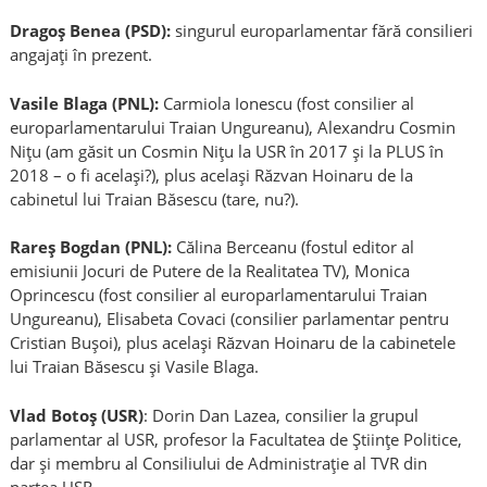
Dragoș Benea (PSD):
singurul europarlamentar fără consilieri
angajați în prezent.
Vasile Blaga (PNL):
Carmiola Ionescu (fost consilier al
europarlamentarului Traian Ungureanu), Alexandru Cosmin
Nițu (am găsit un Cosmin Nițu la USR în 2017 și la PLUS în
2018 – o fi același?), plus același Răzvan Hoinaru de la
cabinetul lui Traian Băsescu (tare, nu?).
Rareș Bogdan (PNL):
Călina Berceanu (fostul editor al
emisiunii Jocuri de Putere de la Realitatea TV), Monica
Oprincescu (fost consilier al europarlamentarului Traian
Ungureanu), Elisabeta Covaci (consilier parlamentar pentru
Cristian Bușoi), plus același Răzvan Hoinaru de la cabinetele
lui Traian Băsescu și Vasile Blaga.
Vlad Botoș (USR)
: Dorin Dan Lazea, consilier la grupul
parlamentar al USR, profesor la Facultatea de Științe Politice,
dar și membru al Consiliului de Administrație al TVR din
partea USR.