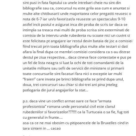
sint pusi in fata faptului ca unele intrebari cheie nu sint din
bibliografie sau ca, concursul nu este grila asa cum e anuntat si
multe alte chitibusarii unde majoritatea celor pregatiti reusesc o
nota de 6-7 iar un/o favorizat/a reuseste un spectaculos 9-10
astfel incit postul e asigurat inca din proba de scris iar daca se
intimpla sa treaca mai multi de proba scrisa sint exterminati de
comisia de la interviu unde rubedenia nu scoate nici un cuvint si
este felicitata pt angajare iar restul devin bataia de joc a comisiei
fiind trecuti prin toata bibliografia plus multe alte testari si dati
afara la final dupa ce membri comisiei considera ca s-au distrat
destul pe ziua respectiva… daca cineva face contestatie e pus pe
un fel de lista neagra si luat la ochi de toti comandantii de la
unitatile militare sau sefii de servicii din ministere si primarii
toate concursurile sint facaturi fara nici o exceptie iar multi
“fraieri” care invata pe brinci bibliografia se prind dupa unul,
doua, trei concursuri sau chiar si doi-trei ani pina jnteleg
potlogaria din jurul angajarilor la stat…
p.s. daca vine un conflict armat oare ce face “armata
profesionista” romana unde personalul civil este clanul
rubedeniilor si favorizatilor???!!!! ca la Turtucaia o sa fie, fug toti
cu generalul in frunte….
asa ca ce ne mai obosim cu pitipoancele de la Bruxelles cind in
tara sintem in … cacao