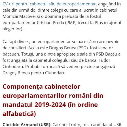
CV-uri pentru cabinetul său de europarlamentar
, angajând în
cele din urmă doi dintre colegii cu care a lucrat în cabinetul
Monicăi Macovei și o doamnă preluată de la fostul
europarlamentar Cristian Preda (PMP, trecut la Plus în ajunul
alegerilor).
Ca fapt divers, un europarlamentar se pare că nu are nevoie
de consilieri. Acela este Dragoș Benea (PSD), fost senator
băcăuan. Totuși, una dintre apropiatele sale din PSD Bacău a
fost angajată la cabinetul colegului său de bancă, Tudor
Ciuhodaru. Probabil urmează să vedem pe cine angajează
Dragoș Benea pentru Ciuhodaru.
Componența cabinetelor
europarlamentarilor români din
mandatul 2019-2024 (în ordine
alfabetică)
Clotilde Armand (USR)
: Catrinel Trofin, fost candidat al USR