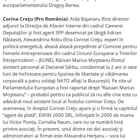
europarlamentarului Dragoș Benea.
Corina Crețu (Pro România):
Aida Bajanaru (fost director
adjunct la Direcția de Afaceri Interne din cadrul Camerei
Deputaților și fost agent SPP desemnat pe lângă Adrian
Năstase), Alexandrina Robu (fina Corinei Crețu, expert în
politică energetică, aleasă aleasă președinte al Comisiei pentru
Femeile Antreprenoare din cadrul Uniunii Europene a Tinerilor
Întreprinzători – JEUNE), Răzvan Marius Moșteanu (fostul
asistent personal al Dacianei Sârbu, condamnat la 2 ani si sase
luni de închisoare pentru lipsirea de libertate și vătămarea
corporală a patru soldați NATO aflați la București). Pe site-ul
Parlamentului European a fost raportat drept “Razuan Marius
Moșteanu” – probabil pentru ca publicul să nu afle cine este cu
adevărat noul asistent local al fostului comisar Crețu. De
asemenea, în dreptul Corinei Crețu apare și o firmă la capitolul
“agent de plată”, EXFIN 2000 SRL, înființată în 2000 de mama
lui Victor Ponta, Cornelia Naum, care nu se numără însă
printre asociați. În prezent, unul dintre cei doi asociați și
administratori ai firmei este Alexandra Herțanu – sora lui