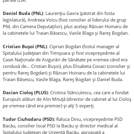
Daniel Buda (PNL)
: Laurențiu Gavra (păstrat din fosta
legislatură), Andreea Voicu (fost consilier al liderului de grup
PNL din Camera Deputaților), plus același Răzvan Hoinaru de
la cabinetele lui Traian Băsescu, Vasile Blaga și Rareș Bogdan.
Cristian Bușoi (PNL)
: Ciprian Bogdan (fostul manager al
Spitalului Județean din Timișoara și fost vicepreședinte al
Casei Naționale de Asigurări de Sănătate pe vremea când era
condusă de… Cristian Bușoi), plus Elisabeta Covaci (consilier și
pentru Rareș Bogdan) și Răzvan Hoinaru de la cabinetele lui
Traian Băsescu, Vasile Blaga, Rareș Bogdan și Daniel Buda.
Dacian Cioloș (PLUS)
: Cristina Stănculescu, cea care a fondat
Europuls alături de Alin Mituță (director de cabinet al lui Cioloș
pe vremea când era premier) și alți 5 experți.
Tudor Ciuhodaru (PSD):
Raluca Dinu, vicepreședinte PSD
Bacău, consilier local PSD la Bacău și director medical al
Spitalului Județean de Urgență Bacău, apropiată a