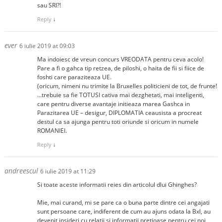
sau SRI?!
Reply
↓
ever
6 iulie 2019 at 09:03
Ma indoiesc de vreun concurs VREODATA pentru ceva acolo!
Pare a fi o gahca tip retzea, de piloshi, o haita de fii si fiice de
foshti care paraziteaza UE.
(oricum, nimeni nu trimite la Bruxelles politicieni de tot, de frunte!
…trebuie sa fie TOTUSI cativa mai dezghetati, mai inteligenti,
care pentru diverse avantaje initieaza marea Gashca in
Parazitarea UE – desigur, DIPLOMATIA ceausista a procreat
destul ca sa ajunga pentru toti oriunde si oricum in numele
ROMANIEI.
Reply
↓
andreescul
6 iulie 2019 at 11:29
Si toate aceste informatii reies din articolul dlui Ghinghes?
Mie, mai curand, mi se pare ca o buna parte dintre cei angajati
sunt persoane care, indiferent de cum au ajuns odata la Bxl, au
devenit insideri cu relatii si informatii pretioase pentru cei noi