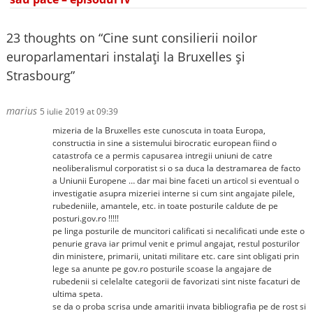
23 thoughts on “
Cine sunt consilierii noilor
europarlamentari instalați la Bruxelles și
Strasbourg
”
marius
5 iulie 2019 at 09:39
mizeria de la Bruxelles este cunoscuta in toata Europa,
constructia in sine a sistemului birocratic european fiind o
catastrofa ce a permis capusarea intregii uniuni de catre
neoliberalismul corporatist si o sa duca la destramarea de facto
a Uniunii Europene … dar mai bine faceti un articol si eventual o
investigatie asupra mizeriei interne si cum sint angajate pilele,
rubedeniile, amantele, etc. in toate posturile caldute de pe
posturi.gov.ro !!!!!
pe linga posturile de muncitori calificati si necalificati unde este o
penurie grava iar primul venit e primul angajat, restul posturilor
din ministere, primarii, unitati militare etc. care sint obligati prin
lege sa anunte pe gov.ro posturile scoase la angajare de
rubedenii si celelalte categorii de favorizati sint niste facaturi de
ultima speta.
se da o proba scrisa unde amaritii invata bibliografia pe de rost si