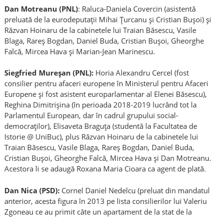
Dan Motreanu (PNL)
: Raluca-Daniela Covercin (asistentă
preluată de la eurodeputații Mihai Țurcanu și Cristian Bușoi) și
Răzvan Hoinaru de la cabinetele lui Traian Băsescu, Vasile
Blaga, Rareș Bogdan, Daniel Buda, Cristian Bușoi, Gheorghe
Falcă, Mircea Hava și Marian-Jean Marinescu.
Siegfried Mureșan (PNL):
Horia Alexandru Cercel (fost
consilier pentru afaceri europene în Ministerul pentru Afaceri
Europene și fost asistent europarlamentar al Elenei Băsescu),
Reghina Dimitrișina (în perioada 2018-2019 lucrând tot la
Parlamentul European, dar în cadrul grupului social-
democraților), Elisaveta Braguța (studentă la Facultatea de
Istorie @ UniBuc), plus Răzvan Hoinaru de la cabinetele lui
Traian Băsescu, Vasile Blaga, Rareș Bogdan, Daniel Buda,
Cristian Bușoi, Gheorghe Falcă, Mircea Hava și Dan Motreanu.
Acestora li se adaugă Roxana Maria Cioara ca agent de plată.
Dan Nica (PSD):
Cornel Daniel Nedelcu (preluat din mandatul
anterior, acesta figura în 2013 pe lista consilierilor lui Valeriu
Zgoneau ce au primit câte un apartament de la stat de la