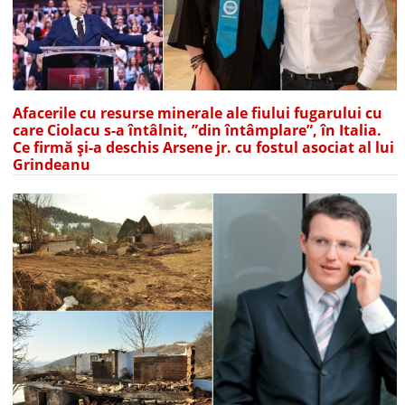
Afacerile cu resurse minerale ale fiului fugarului cu
care Ciolacu s-a întâlnit, ”din întâmplare”, în Italia.
Ce firmă și-a deschis Arsene jr. cu fostul asociat al lui
Grindeanu