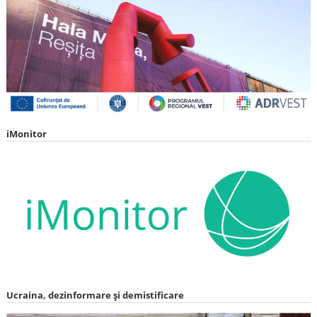
iMonitor
Ucraina, dezinformare și demistificare