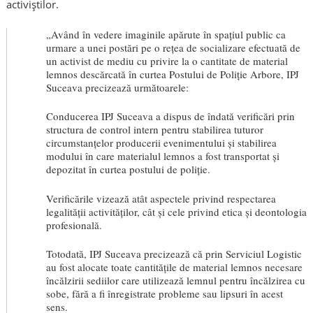
activiștilor.
„Având în vedere imaginile apărute în spațiul public ca
urmare a unei postări pe o rețea de socializare efectuată de
un activist de mediu cu privire la o cantitate de material
lemnos descărcată în curtea Postului de Poliție Arbore, IPJ
Suceava precizează următoarele:
Conducerea IPJ Suceava a dispus de îndată verificări prin
structura de control intern pentru stabilirea tuturor
circumstanțelor producerii evenimentului și stabilirea
modului în care materialul lemnos a fost transportat și
depozitat în curtea postului de poliție.
Verificările vizează atât aspectele privind respectarea
legalității activităților, cât și cele privind etica și deontologia
profesională.
Totodată, IPJ Suceava precizează că prin Serviciul Logistic
au fost alocate toate cantitățile de material lemnos necesare
încălzirii sediilor care utilizează lemnul pentru încălzirea cu
sobe, fără a fi înregistrate probleme sau lipsuri în acest
sens.