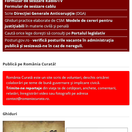
Formular de sesizare Radio/TV
Formular de sesizare cablu
Scrie
Direcției Generale Anticorupție
(DGA)
Ghiduri practice elaborate de CSM:
Modele de cereri pentru
justițiabili
în materie civilă și penală
Caută orice lege dorești să consulți pe
Portalul legislativ
Posturi.gov.ro -
verifică posturile vacante în administrația
publică și sesizează-ne în caz de nereguli.
Publică pe România Curată!
România Curată este un site scris de voluntari, deschis oricărei
colaborări pe teme de bună guvernare și implicare civică.
Trimite-ne reportaje
din viața ta de cetățean, anchete, comentarii,
relatări, înregistrări video sau fotografii pe adresa
contact@romaniacurata.ro
.
Ghiduri