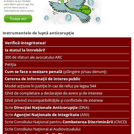
Instrumentele de luptă anticorupție
Verifică integritatea!
Ia statul la întrebări!
300 de sfaturi ale avocatului ARC
Petiția
Cum se face o sesizare penală
(plângere și/sau denunț)
Cererea de informații de interes public
Model acțiune în justiție în caz de refuz pe legea 544
Ghid de completare a declarației de avere și de interese
Ghid privind incompatibilitățile și conflictele de interese
Scrie
Direcției Naționale Anticorupție
(DNA)
Scrie
Agenției Naționale de Integritate
(ANI)
Scrie
Consiliului Național pentru
Combaterea Discriminării
(CNCD)
Scrie Consiliului Național al Audiovizualului