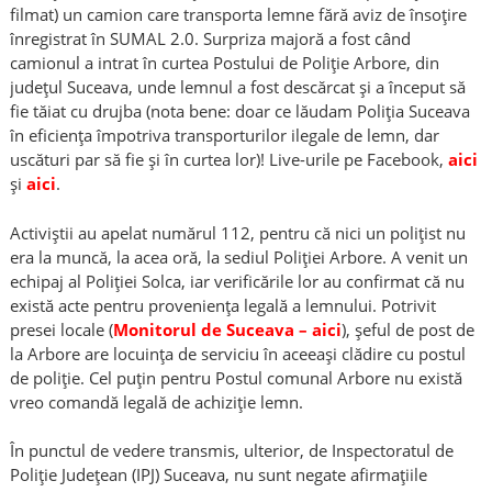
filmat) un camion care transporta lemne fără aviz de însoțire
înregistrat în SUMAL 2.0. Surpriza majoră a fost când
camionul a intrat în curtea Postului de Poliție Arbore, din
județul Suceava, unde lemnul a fost descărcat și a început să
fie tăiat cu drujba (nota bene: doar ce lăudam Poliția Suceava
în eficiența împotriva transporturilor ilegale de lemn, dar
uscături par să fie și în curtea lor)! Live-urile pe Facebook,
aici
și
aici
.
Activiștii au apelat numărul 112, pentru că nici un polițist nu
era la muncă, la acea oră, la sediul Poliției Arbore. A venit un
echipaj al Poliției Solca, iar verificările lor au confirmat că nu
există acte pentru proveniența legală a lemnului. Potrivit
presei locale (
Monitorul de Suceava – aici
), șeful de post de
la Arbore are locuința de serviciu în aceeași clădire cu postul
de poliție. Cel puțin pentru Postul comunal Arbore nu există
vreo comandă legală de achiziție lemn.
În punctul de vedere transmis, ulterior, de Inspectoratul de
Poliție Județean (IPJ) Suceava, nu sunt negate afirmațiile