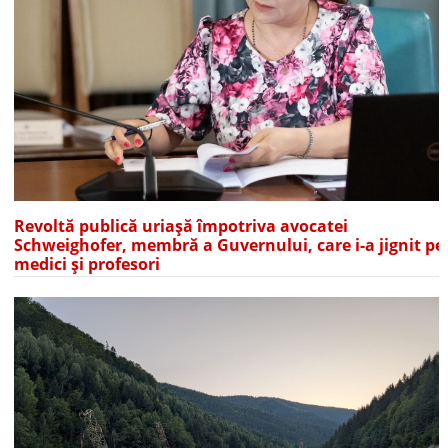
Revoltă publică uriașă împotriva avocatei
Schweighofer, membră a Guvernului, care i-a jignit pe
medici și profesori