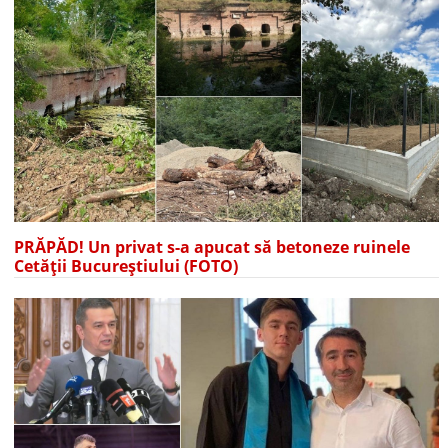
PRĂPĂD! Un privat s-a apucat să betoneze ruinele
Cetății Bucureștiului (FOTO)