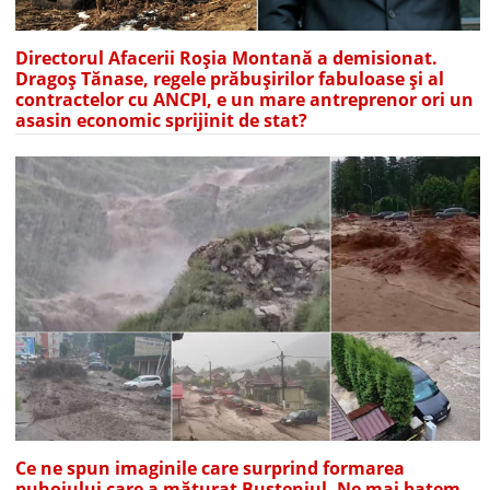
Directorul Afacerii Roșia Montană a demisionat.
Dragoș Tănase, regele prăbușirilor fabuloase și al
contractelor cu ANCPI, e un mare antreprenor ori un
asasin economic sprijinit de stat?
Ce ne spun imaginile care surprind formarea
puhoiului care a măturat Bușteniul. Ne mai batem