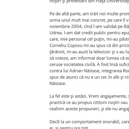
noştri şi protestarii din Piaţa Universităţi
Pe de altă parte, am trăit noi multe pro
urma unul mult mai concret, pe care îl v
noiembrie 2004, cînd l-am validat pe Bă
Udrea. I-am dat credit public pentru epur
care, mie personal cel puţin, mi-au păstr
Corneliu Coposu mi-au spus că din prici
ţărănist, m-au auzit la televizor şi s-au
să voteze, am informat doar lumea că eu v
ceruse societatea civilă. A fost însă suf
contra lui Adrian Năstase, integrarea Ro
spus de atunci că nu e un cec în alb şi ni
Năstase.
La fel este şi astăzi. Vrem angajamente,
practică ce au propus cititorii noştri sau
realism aceste propuneri, şi ele nu angaje
Decît la un comportament onorabil, care
ei, şi pentru noi toţi.