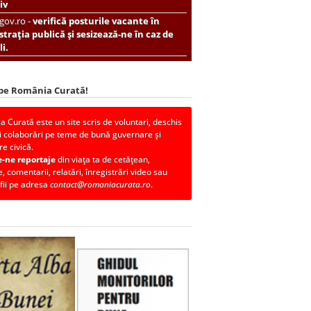
iv
.gov.ro -
verifică posturile vacante în
trația publică și sesizează-ne în caz de
i.
 pe România Curată!
 Curată este un site scris de voluntari, deschis
i colaborări pe teme de bună guvernare și
re civică.
e-ne reportaje
din viața ta de cetățean,
, comentarii, relatări, înregistrări video sau
fii pe adresa
contact@romaniacurata.ro
.