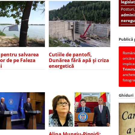
legislat
Posturi
adminis
neregul
Publică
România
e pentru salvarea
Cutiile de pantofi,
oricăre
lor de pe Faleza
Dunărea fără apă și criza
implica
i
energetică
Trimit
anchete
fotogra
Ghiduri
Alina Mungiu-Pippidi: