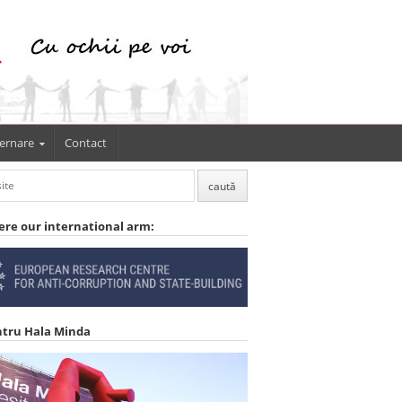
ernare
Contact
ere our international arm:
ntru Hala Minda