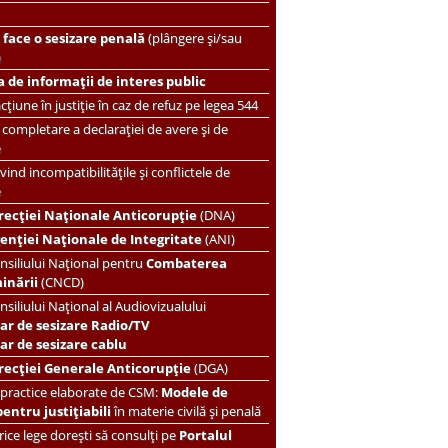
face o sesizare penală
(plângere și/sau
)
 de informații de interes public
țiune în justiție în caz de refuz pe legea 544
completare a declarației de avere și de
e
vind incompatibilitățile și conflictele de
e
recției Naționale Anticorupție
(DNA)
enției Naționale de Integritate
(ANI)
nsiliului Național pentru
Combaterea
minării
(CNCD)
nsiliului Național al Audiovizualului
ar de sesizare Radio/TV
r de sesizare cablu
recției Generale Anticorupție
(DGA)
 practice elaborate de CSM:
Modele de
pentru justițiabili
în materie civilă și penală
ice lege dorești să consulți pe
Portalul