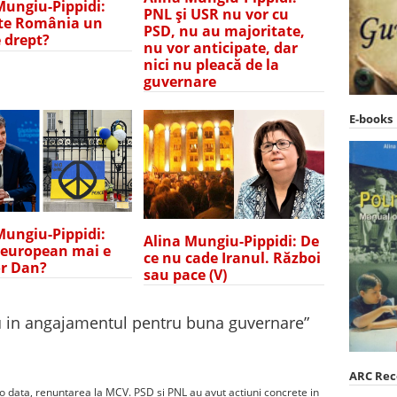
Mungiu-Pippidi:
PNL și USR nu vor cu
te România un
PSD, nu au majoritate,
e drept?
nu vor anticipate, dar
nici nu pleacă de la
guvernare
E-books
Mungiu-Pippidi:
Alina Mungiu-Pippidi: De
 european mai e
ce nu cade Iranul. Război
r Dan?
sau pace (V)
 in angajamentul pentru buna guvernare
”
ARC Re
u o data, renuntarea la MCV. PSD si PNL au avut actiuni concrete in