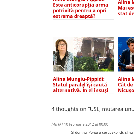
Alina 
Este anticorupția arma
Mai es
potrivită pentru a opri
stat d
extrema dreaptă?
Alina Mungiu-Pippidi:
Alina 
Statul paralel își caută
Cât de
alternativă. În el însuși
Nicușo
4 thoughts on “
USL, mutarea unu
MIHAI
10 februarie 2012 at 00:00
Si domnul Ponta a cerut explicit, si n