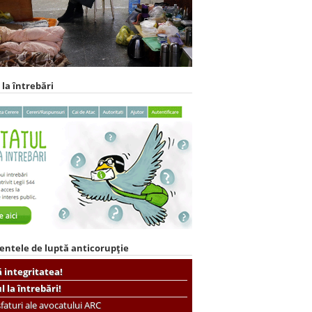
 la întrebări
entele de luptă anticorupție
ă integritatea!
ul la întrebări!
faturi ale avocatului ARC