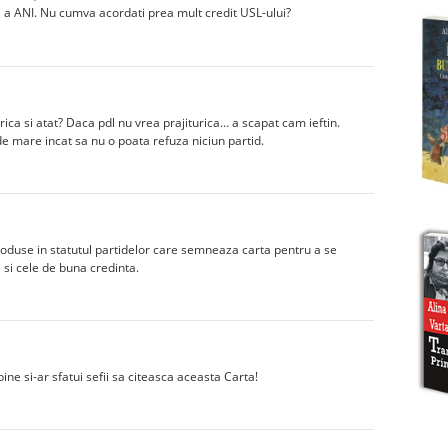
 a ANI. Nu cumva acordati prea mult credit USL-ului?
rica si atat? Daca pdl nu vrea prajiturica… a scapat cam ieftin.
 de mare incat sa nu o poata refuza niciun partid.
troduse in statutul partidelor care semneaza carta pentru a se
 si cele de buna credinta.
ne si-ar sfatui sefii sa citeasca aceasta Carta!