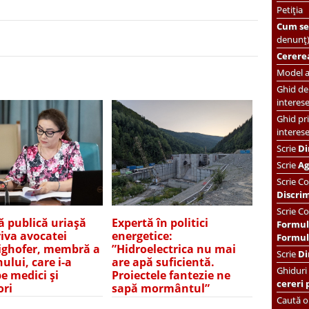
Petiția
Cum se 
denunț
Cererea
Model ac
Ghid de 
interes
Ghid pri
interes
Scrie
Di
Scrie
Ag
Scrie
Co
Discri
Scrie Co
ă publică uriașă
Expertă în politici
Formul
iva avocatei
energetice:
Formula
ghofer, membră a
”Hidroelectrica nu mai
Scrie
Di
ului, care i-a
are apă suficientă.
Ghiduri
pe medici și
Proiectele fantezie ne
cereri 
ori
sapă mormântul”
Caută or