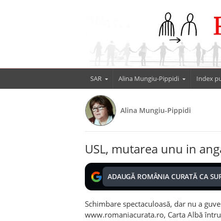
SAR
Alina Mungiu-Pippidi
Index pu
Alina Mungiu-Pippidi
USL, mutarea unu in an
ADAUGĂ ROMÂNIA CURATĂ CA SU
Schimbare spectaculoasă, dar nu a guve
www.romaniacurata.ro, Carta Albă întru