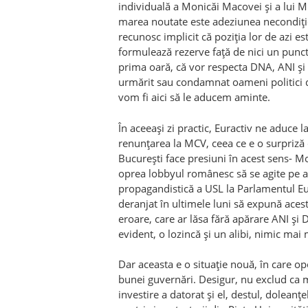
individuală a Monicăi Macovei şi a lui Mi
marea noutate este adeziunea necondiţio
recunosc implicit că poziţia lor de azi est
formulează rezerve faţă de nici un punct 
prima oară, că vor respecta DNA, ANI şi 
urmărit sau condamnat oameni politici d
vom fi aici să le aducem aminte.
În aceeaşi zi practic, Euractiv ne aduce l
renunţarea la MCV, ceea ce e o surpriză 
Bucureşti face presiuni în acest sens- M
oprea lobbyul românesc să se agite pe a
propagandistică a USL la Parlamentul Eu
deranjat în ultimele luni să expună aces
eroare, care ar lăsa fără apărare ANI şi
evident, o lozincă şi un alibi, nimic mai 
Dar aceasta e o situaţie nouă, în care op
bunei guvernări. Desigur, nu exclud ca m
investire a datorat şi el, destul, dolean