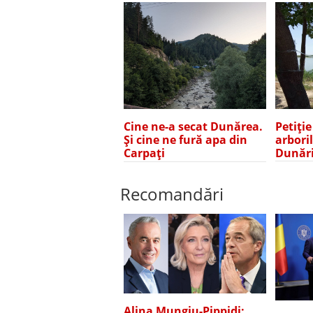
Petiți
Cine ne-a secat Dunărea.
arbori
Și cine ne fură apa din
Dunări
Carpați
Recomandări
Alina Mungiu-Pippidi: