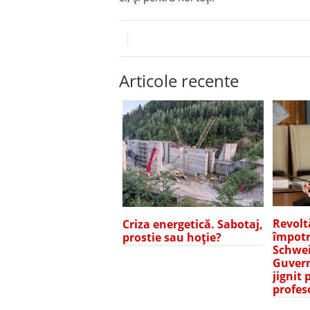
Articole recente
Revolt
Criza energetică. Sabotaj,
împotr
prostie sau hoție?
Schwei
Guvern
jignit 
profes