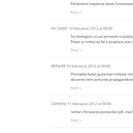
Parlament impotriva bunei functionari
Reply
↓
no name
10 februarie 2012 at 00:00
Sa intelegem ca usl primeste o prajitu
Poate ar trebui sa fie o prajitura atat
Reply
↓
MihaiM
10 februarie 2012 at 00:00
Principiile bunei guvernari trebuie in
discerne intre actiunile propagandiste
Reply
↓
Camelia
11 februarie 2012 at 00:00
remarc fervoarea postacilor pdl. mai bi
Reply
↓