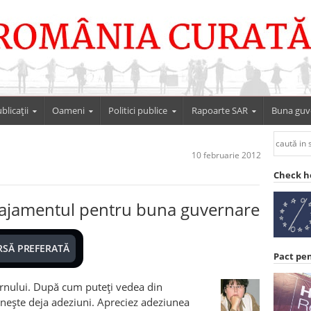
blicații
Oameni
Politici publice
Rapoarte SAR
Buna guv
10 februarie 2012
Check h
gajamentul pentru buna guvernare
RSĂ PREFERATĂ
Pact pe
rnului. După cum puteţi vedea din
neşte deja adeziuni. Apreciez adeziunea