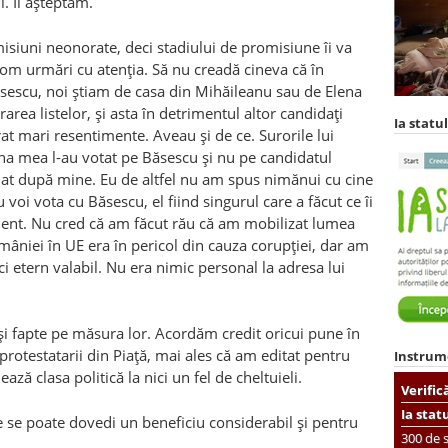
i. Îl aşteptăm.
misiuni neonorate, deci stadiului de promisiune îi va
om urmări cu atenţia. Să nu creadă cineva că în
sescu, noi ştiam de casa din Mihăileanu sau de Elena
area listelor, şi asta în detrimentul altor candidaţi
Ia statul
at mari resentimente. Aveau şi de ce. Surorile lui
na mea l-au votat pe Băsescu şi nu pe candidatul
 luat după mine. Eu de altfel nu am spus nimănui cu cine
oi vota cu Băsescu, el fiind singurul care a făcut ce îi
icient. Nu cred că am făcut rău că am mobilizat lumea
mâniei în UE era în pericol din cauza corupţiei, dar am
ci etern valabil. Nu era nimic personal la adresa lui
 şi fapte pe măsura lor. Acordăm credit oricui pune în
 protestatarii din Piaţă, mai ales că am editat pentru
Instrum
ază clasa politică la nici un fel de cheltuieli.
Verific
Ia stat
 se poate dovedi un beneficiu considerabil şi pentru
300 de s