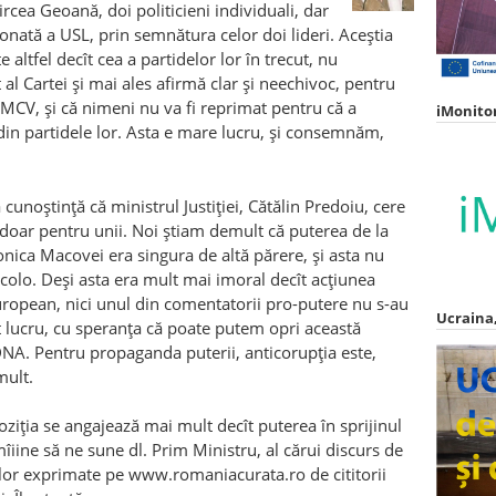
rcea Geoană, doi politicieni individuali, dar
nată a USL, prin semnătura celor doi lideri. Aceştia
e altfel decît cea a partidelor lor în trecut, nu
al Cartei şi mai ales afirmă clar şi neechivoc, pentru
MCV, şi că nimeni nu va fi reprimat pentru că a
iMonito
in partidele lor. Asta e mare lucru, şi consemnăm,
a cunoştinţă că ministrul Justiţiei, Cătălin Predoiu, cere
doar pentru unii. Noi ştiam demult că puterea de la
onica Macovei era singura de altă părere, şi asta nu
colo. Deşi asta era mult mai imoral decît acţiunea
ropean, nici unul din comentatorii pro-putere nu s-au
Ucraina,
t lucru, cu speranţa că poate putem opri această
 DNA. Pentru propaganda puterii, anticorupţia este,
mult.
oziţia se angajează mai mult decît puterea în sprijinul
îiine să ne sune dl. Prim Ministru, al cărui discurs de
ţelor exprimate pe www.romaniacurata.ro de cititorii