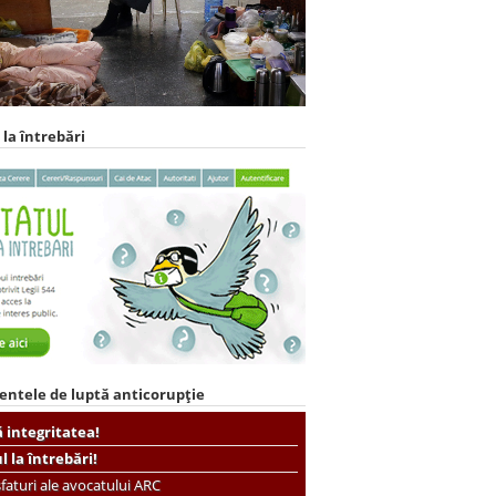
 la întrebări
entele de luptă anticorupție
ă integritatea!
ul la întrebări!
faturi ale avocatului ARC