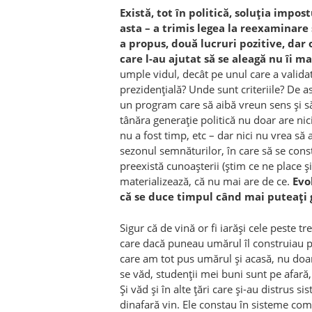
Există, tot în politică, soluția impos
asta – a trimis legea la reexaminare 
a propus, două lucruri pozitive, dar 
care l-au ajutat să se aleagă nu îi ma
umple vidul, decât pe unul care a validat
prezidențială? Unde sunt criteriile? De
un program care să aibă vreun sens și să f
tânăra generație politică nu doar are ni
nu a fost timp, etc – dar nici nu vrea să
sezonul semnăturilor, în care să se const
preexistă cunoașterii (știm ce ne place și
materializează, că nu mai are de ce.
Evo
că se duce timpul când mai puteați gă
Sigur că de vină or fi iarăși cele peste t
care dacă puneau umărul îl construiau pe 
care am tot pus umărul și acasă, nu doar
se văd, studenții mei buni sunt pe afară, 
Și văd și în alte țări care și-au distrus si
dinafară vin. Ele constau în sisteme comp