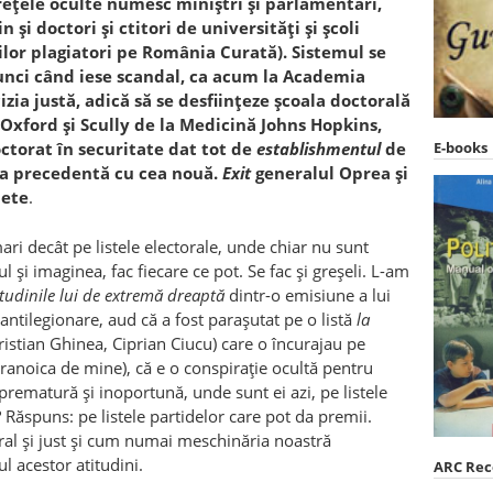
 rețele oculte numesc miniștri și parlamentari,
i doctori și ctitori de universități și școli
ilor plagiatori pe România Curată). Sistemul se
unci când iese scandal, ca acum la Academia
izia justă, adică să se desființeze școala doctorală
 Oxford și Scully de la Medicină Johns Hopkins,
octorat în securitate dat tot de
establishmentul
de
E-books
ția precedentă cu cea nouă.
Exit
generalul Oprea și
pete
.
ri decât pe listele electorale, unde chiar nu sunt
l și imaginea, fac fiecare ce pot. Se fac și greșeli. L-am
itudinile lui de extremă dreaptă
dintr-o emisiune a lui
antilegionare, aud că a fost parașutat pe o listă
la
stian Ghinea, Ciprian Ciucu) care o încurajau pe
noica de mine), că e o conspirație ocultă pentru
prematură și inoportună, unde sunt ei azi, pe listele
 Răspuns: pe listele partidelor care pot da premii.
ral și just și cum numai meschinăria noastră
 acestor atitudini.
ARC Re