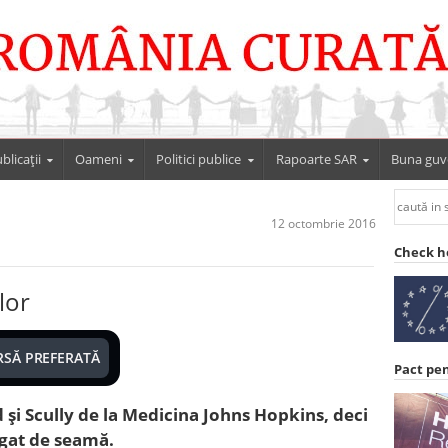
blicații
Oameni
Politici publice
Rapoarte SAR
Buna guv
12 octombrie 2016
Check h
lor
RSĂ PREFERATĂ
Pact pe
și Scully de la Medicina Johns Hopkins, deci
ăgat de seamă.