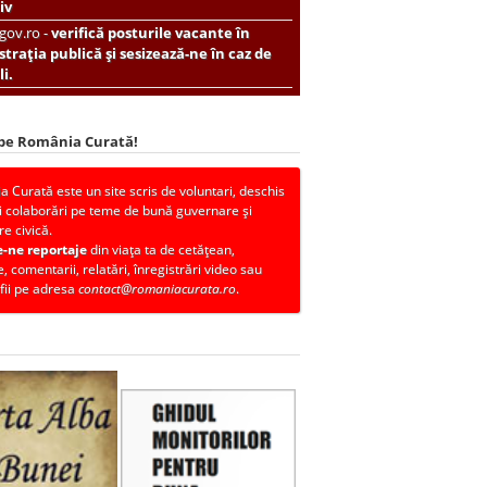
iv
.gov.ro -
verifică posturile vacante în
trația publică și sesizează-ne în caz de
i.
 pe România Curată!
 Curată este un site scris de voluntari, deschis
i colaborări pe teme de bună guvernare și
re civică.
e-ne reportaje
din viața ta de cetățean,
, comentarii, relatări, înregistrări video sau
fii pe adresa
contact@romaniacurata.ro
.