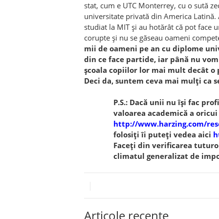
stat, cum e UTC Monterrey, cu o sută ze
universitate privată din America Latină.
studiat la MIT și au hotărât că pot face 
corupte și nu se găseau oameni compete
mii de oameni pe an cu diplome univ
din ce face partide, iar până nu vom
școala copiilor lor mai mult decât
Deci da, suntem ceva mai mulți ca s
P.S.: Dacă unii nu își fac pro
valoarea academică a oricui 
http://www.harzing.com/res
folosiți îi puteți vedea aici
h
Faceți din verificarea tutur
climatul generalizat de impo
Articole recente