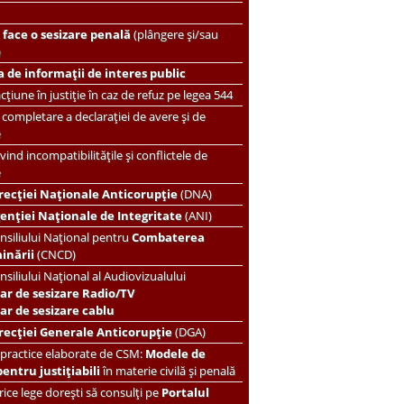
face o sesizare penală
(plângere și/sau
)
 de informații de interes public
țiune în justiție în caz de refuz pe legea 544
completare a declarației de avere și de
e
vind incompatibilitățile și conflictele de
e
recției Naționale Anticorupție
(DNA)
enției Naționale de Integritate
(ANI)
nsiliului Național pentru
Combaterea
minării
(CNCD)
nsiliului Național al Audiovizualului
ar de sesizare Radio/TV
r de sesizare cablu
recției Generale Anticorupție
(DGA)
 practice elaborate de CSM:
Modele de
pentru justițiabili
în materie civilă și penală
ice lege dorești să consulți pe
Portalul