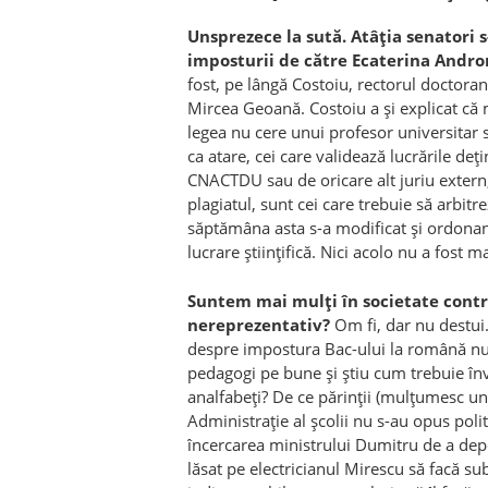
Unsprezece la sută. Atâția senatori s
imposturii de către Ecaterina Andron
fost, pe lângă Costoiu, rectorul doctor
Mircea Geoană. Costoiu a și explicat că m
legea nu cere unui profesor universitar să 
ca atare, cei care validează lucrările deț
CNACTDU sau de oricare alt juriu extern
plagiatul, sunt cei care trebuie să arbi
săptămâna asta s-a modificat și ordonanț
lucrare științifică. Nici acolo nu a fost m
Suntem mai mulți în societate contra
nereprezentativ?
Om fi, dar nu destui.
despre impostura Bac-ului la română nu 
pedagogi pe bune și știu cum trebuie î
analfabeți? De ce părinții (mulțumesc unui
Administrație al școlii nu s-au opus polit
încercarea ministrului Dumitru de a depol
lăsat pe electricianul Mirescu să facă su