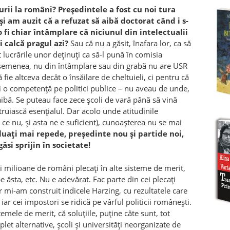
turii la români? Președintele a fost cu noi tura
și am auzit că a refuzat să aibă doctorat când i s-
o fi chiar întâmplare că niciunul din intelectualii
i calcă pragul azi?
Sau că nu a găsit, înafara lor, ca să
 lucrările unor deținuți ca să-l pună în comisia
 asemenea, nu din întâmplare sau din grabă nu are USR
ie altceva decât o însăilare de cheltuieli, ci pentru că
ci o competență pe politici publice – nu aveau de unde,
 aibă. Se puteau face zece școli de vară până să vină
ruiască esențialul. Dar acolo unde atitudinile
 ce nu, și asta ne e suficient), cunoașterea nu se mai
luați mai repede, președinte nou și partide noi,
si sprijin în societate!
rei milioane de români plecați în alte sisteme de merit,
ăsta, etc. Nu e adevărat. Fac parte din cei plecați
 mi-am construit indicele Harzing, cu rezultatele care
iar cei impostori se ridică pe vârful politicii românești.
stemele de merit, că soluțiile, puține câte sunt, tot
let alternative, școli și universități neorganizate de