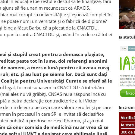
atul în educație (pe restul e destul să le finanțeze, fără
s-a ajuns să fie unanim recunoscut că ARACIS,
hiar mai corupt ca universitățile și eșuează complet în
e se poate numi universitate și o fabrică de diplome?
, și bine a făcut Barbu că a plecat de la CNACTDU,
compania contra CNACTDU și, având în vedere că tot ei
Ia statul
i și stupid creat pentru a demasca plagiate,
reditat peste tot în lume, doi referenți anonimi
ci de oameni, a mers o lună pentru că aveau curaj
ruh, etc. și au luat pe seama lor
.
Dacă sunt dați
Coaliția pentru Universități Curate se oferă să le
ul legal, tocmai sunasem la CNACTDU să întrebăm
(mai ales nu vă grăbiți, CNSAS nu a răspuns încă cu
ă a patra declarație contradictorie a lui Victor
 de mii de euro pe ceva care valora zero lei și pe care
Instrum
rmen în procesul în care SRI e invitat să declasifice
Verific
tatea publică a produselor Hexi Pharma, și așa mai
Ia stat
răm că onor comisia de medicină nu ar vrea să se
300 de s
unde softul UMVT a depistat ceva ghilimele lipsă,