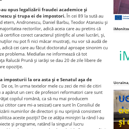
-au opus legalizării fraudei academice și
escu și trupa ei de impostori.
În cei 89 la sută au
and etern, Andronescu, Daniel Barbu, Teodor Atanasiu și
ajoritatea rectorilor, adică aceia care au pretins că
iMonito
certifice corect caracterul științific al unei lucrări, și,
inuților nu pot fi nici măcar mustrați, nu vor să audă de
, adică cei care au făcut doctoratul aproape sinonim cu
treze problema. Mediafax ne informează că tot
a Ralucăi Prună și iarăși se dau 20 de zile libere de
are opoziție.
 imposturii la ora asta și e Senatul așa de
Ucraina,
 De ce, în urma textelor mele cu zeci de mii de citiri
a apărut un cerc de profesori reformatori care sunt
nvățat copilul română, ca să nu mai producem
 cititor care mi-a sesizat) care sunt în Consiliul de
izării numirilor de directori și nu sprijină consistent
itiza aceste poziții? De ce atâția miniștri la rând l-au
biecte și programe, ratând la singurul lucru