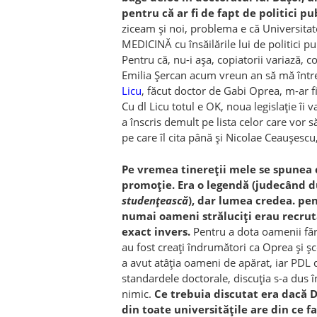
pentru că ar fi de fapt de politici p
ziceam și noi, problema e că Universitat
MEDICINĂ cu însăilările lui de politici pu
Pentru că, nu-i așa, copiatorii variază, co
Emilia Șercan acum vreun an să mă înt
Licu
, făcut doctor de Gabi Oprea, m-ar f
Cu dl Licu totul e OK, noua legislație îi 
a înscris demult pe lista celor care vor s
pe care îl cita până și Nicolae Ceaușescu,
Pe vremea tinereții mele se spunea 
promoție. Era o legendă (judecând du
studențească
), dar lumea credea. pen
numai oameni străluciți erau recrutaț
exact invers.
Pentru a dota oamenii fără
au fost creați îndrumători ca Oprea și șc
a avut atâția oameni de apărat, iar PDL 
standardele doctorale, discuția s-a dus î
nimic.
Ce trebuia discutat era dacă 
din toate universitățile are din ce 