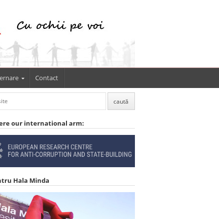
ernare
Contact
ere our international arm:
ntru Hala Minda