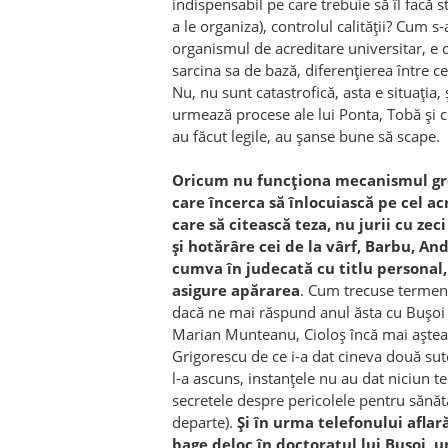
indispensabil pe care trebuie să îl facă st
a le organiza), controlul calității? Cum 
organismul de acreditare universitar, e c
sarcina sa de bază, diferențierea între c
Nu, nu sunt catastrofică, asta e situația
urmează procese ale lui Ponta, Tobă și 
au făcut legile, au șanse bune să scape.
Oricum nu funcționa mecanismul greo
care încerca să înlocuiască pe cel ac
care să citească teza, nu jurii cu ze
și hotărâre cei de la vârf, Barbu, And
cumva în judecată cu titlu personal, 
asigure apărarea
. Cum trecuse termen
dacă ne mai răspund anul ăsta cu Bușoi 
Marian Munteanu, Cioloș încă mai așteapt
Grigorescu de ce i-a dat cineva două sute
l-a ascuns, instanțele nu au dat niciun te
secretele despre pericolele pentru sănă
departe).
Și în urma telefonului afla
bage deloc în doctoratul lui Bușoi, 