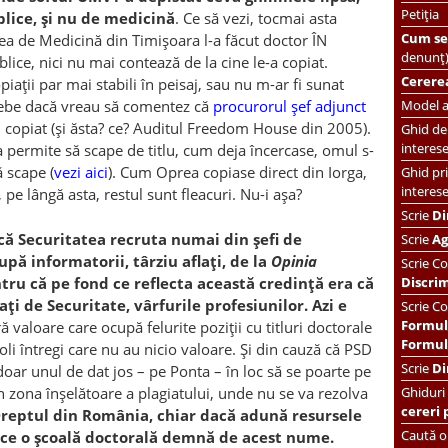
Petiția
ublice, și nu de medicină
. Ce să vezi, tocmai asta
Cum se 
ea de Medicină din Timișoara l-a făcut doctor ÎN
denunț
blice, nici nu mai contează de la cine le-a copiat.
Cererea
piații par mai stabili în peisaj, sau nu m-ar fi sunat
Model ac
rebe dacă vreau să comentez că
procurorul șef adjunct
i copiat (și ăsta? ce? Auditul Freedom House din 2005).
Ghid de 
interes
va permite să scape de titlu, cum deja încercase, omul s-
ă scape (
vezi aici
). Cum Oprea copiase direct din Iorga,
Ghid pri
interes
 pe lângă asta, restul sunt fleacuri. Nu-i așa?
Scrie
Di
că Securitatea recruta numai din șefi de
Scrie
Ag
pă informatorii, târziu aflați, de la
Opinia
Scrie
Co
tru că pe fond ce reflecta această credință era că
Discri
i de Securitate, vârfurile profesiunilor. Azi e
Scrie Co
Formul
 valoare care ocupă felurite poziții cu titluri doctorale
Formula
oli întregi care nu au nicio valoare. Și din cauză că PSD
Scrie
Di
doar unul de dat jos – pe Ponta – în loc să se poarte pe
n zona înșelătoare a plagiatului, unde nu se va rezolva
Ghiduri
cereri 
Dreptul din România, chiar dacă adună resursele
Caută or
face o școală doctorală demnă de acest nume.