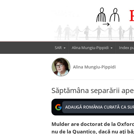
SAR
Alina Mungiu-Pippidi
Index pu
Alina Mungiu-Pippidi
Săptămâna separării ape
ADAUGĂ ROMÂNIA CURATĂ CA SU
Mulder are doctorat de la Oxford 
nu de la Quantico, dacă nu ați b