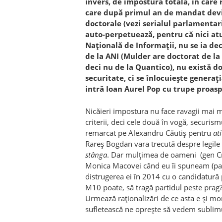
invers, de impostură totală, în care
care după primul an de mandat devin ș
doctorale (vezi serialul parlamentar
auto-perpetuează, pentru că nici at
Națională de Informații, nu se ia dec
de la ANI (Mulder are doctorat de la
deci nu de la Quantico), nu există d
securitate, ci se înlocuiește genera
intră Ioan Aurel Pop cu trupe proas
Nicăieri impostura nu face ravagii mai ma
criterii, deci cele două în vogă, securismu
remarcat pe Alexandru Căutiș pentru
at
Rareș Bogdan vara trecută despre legile 
stânga
. Dar mulțimea de oameni (gen Cri
Monica Macovei când eu îi spuneam (para
distrugerea ei în 2014 cu o candidatură 
M10 poate, să tragă partidul peste prag?
Urmează raționalizări de ce asta e și mo
sufletească ne oprește să vedem sublimul