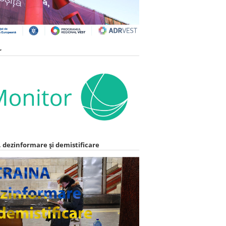
r
 dezinformare și demistificare