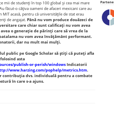
Partener
ce mii de studenți în top 100 global și cea mai mare
 Au făcut-o câțiva oameni de afaceri mexicani care au
un MIT acasă, pentru că universitățile de stat erau
nți de angajat.
Până nu vom produce douăzeci de
ersitare care chiar sunt calificați nu vom avea
 avea o generație de părinți care să vrea de la
 o patalama nu vom avea învățământ performant.
enatorii, dar nu mult mai mulți.
filul public pe Google Scholar să știți că puteți afla
folosind asta
ources/publish-or-perish/windows
Indicatorii
ttp://www.harzing.com/pophelp/metrics.htm
.
or contribuția dvs. individuală pentru a combate
stură în care s-a ajuns.