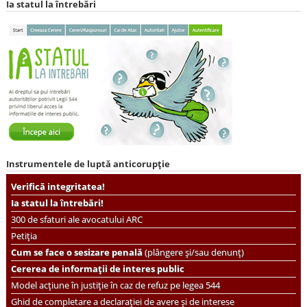
Ia statul la întrebări
Instrumentele de luptă anticorupție
Verifică integritatea!
Ia statul la întrebări!
300 de sfaturi ale avocatului ARC
Petiția
Cum se face o sesizare penală
(plângere și/sau denunț)
Cererea de informații de interes public
Model acțiune în justiție în caz de refuz pe legea 544
Ghid de completare a declarației de avere și de interese