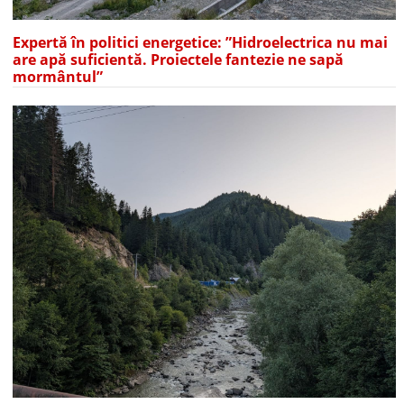
Expertă în politici energetice: ”Hidroelectrica nu mai
are apă suficientă. Proiectele fantezie ne sapă
mormântul”