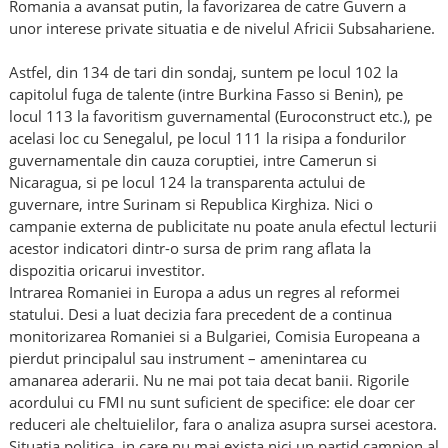
Romania a avansat putin, la favorizarea de catre Guvern a
unor interese private situatia e de nivelul Africii Subsahariene.
Astfel, din 134 de tari din sondaj, suntem pe locul 102 la
capitolul fuga de talente (intre Burkina Fasso si Benin), pe
locul 113 la favoritism guvernamental (Euroconstruct etc.), pe
acelasi loc cu Senegalul, pe locul 111 la risipa a fondurilor
guvernamentale din cauza coruptiei, intre Camerun si
Nicaragua, si pe locul 124 la transparenta actului de
guvernare, intre Surinam si Republica Kirghiza. Nici o
campanie externa de publicitate nu poate anula efectul lecturii
acestor indicatori dintr-o sursa de prim rang aflata la
dispozitia oricarui investitor.
Intrarea Romaniei in Europa a adus un regres al reformei
statului. Desi a luat decizia fara precedent de a continua
monitorizarea Romaniei si a Bulgariei, Comisia Europeana a
pierdut principalul sau instrument – amenintarea cu
amanarea aderarii. Nu ne mai pot taia decat banii. Rigorile
acordului cu FMI nu sunt suficient de specifice: ele doar cer
reduceri ale cheltuielilor, fara o analiza asupra sursei acestora.
Situatia politica, in care nu mai exista nici un partid campion al