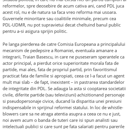
reformelor, spre deosebire de acum cativa ani, cand PDL juca
acest rol, nu e de natura sa faca vreo reforma mai usoara.
Guvernele minoritare sau coalitiile minimale, precum cea
PDL-UDMR, nu pot supravietui decat cheltuind banul public
pentru a-si asigura sprijin politic.
Pe langa pierderea de catre Comisia Europeana a principalului
mecanism de pedepsire a Romaniei, eventuala amanare a
integrarii, Traian Basescu, in care ne puseseram sperantele ca
actor principal, a pierdut orice superioritate morala fata de
partide, mai ales, fata de propriul partid, prin favoritismul
practicat fata de familie si apropiati, ceea ce l-a facut un agent
mult mai slab – de fapt, inexistent – in pastrarea standardelor
de integritate din PDL. Se adauga la asta si cooptarea societatii
civile, diferite partide (sau televiziuni) achizitionand personaje
si pseudopersonaje civice, ducand la disparitia unei presiuni
indispensabile in sprijinul reformei statului. In loc de whistle-
blowers care sa ne atraga atentia asupra a ceea ce nu e just,
noi avem acum o banda de tuteri care isi spun analisti sau
intelectuali publici si care sunt pe fata salariati pentru parerile