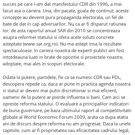
succes pe care l-am dat manifestului CDR din 1996, a mai
facut asa o cariera. Una, din pacate, goala de continut; aceste
concepte au devenit pura propaganda electorala, un fel de
bate de dat in cap adversarilor. Nu ca ar fi disparut ratiunea
lor: de asta raportul anual SAR din 2010 se concentreaza
asupra reformei statului si ofera acele solutii concrete
asteptate (www.sar.org.ro). Nu ma astept insa la rezultate
spectaculoase. In cariera noastra de experti publici am fost
intotdeauna luati in brate de opozitie si proiectele noastre,
adoptate, mai ales in scopuri electorale.
Odata la putere, partidele, fie ca se numesc CDR sau PDL,
descopera repede ca, daca ar pune in practica agenda noastra
si statul ar deveni mai putin discretionar si mai eficient,
oamenii de la putere ar pierde influenta si bani. Cam aici se
opreste reforma statului. O evaluare a principalilor indicatori
de buna guvernare, pe baza ultimului raport al competitivitatii
globale al World Economic Forum 2009, arata ca dupa atatia
ani de discurs despre reforma nu am progresat. Daca la unele
capitole, cum ar fi proprietatea sau eficacitatea cadrului legal,