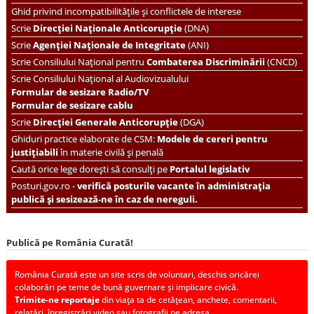
Ghid privind incompatibilitățile și conflictele de interese
Scrie
Direcției Naționale Anticorupție
(DNA)
Scrie
Agenției Naționale de Integritate
(ANI)
Scrie
Consiliului Național pentru
Combaterea Discriminării
(CNCD)
Scrie Consiliului Național al Audiovizualului
Formular de sesizare Radio/TV
Formular de sesizare cablu
Scrie
Direcției Generale Anticorupție
(DGA)
Ghiduri practice elaborate de CSM:
Modele de cereri pentru
justițiabili
în materie civilă și penală
Caută orice lege dorești să consulți pe
Portalul legislativ
Posturi.gov.ro -
verifică posturile vacante în administrația
publică și sesizează-ne în caz de nereguli.
Publică pe România Curată!
România Curată este un site scris de voluntari, deschis oricărei
colaborări pe teme de bună guvernare și implicare civică.
Trimite-ne reportaje
din viața ta de cetățean, anchete, comentarii,
relatări, înregistrări video sau fotografii pe adresa