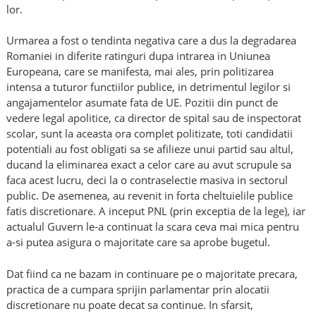
lor.
Urmarea a fost o tendinta negativa care a dus la degradarea
Romaniei in diferite ratinguri dupa intrarea in Uniunea
Europeana, care se manifesta, mai ales, prin politizarea
intensa a tuturor functiilor publice, in detrimentul legilor si
angajamentelor asumate fata de UE. Pozitii din punct de
vedere legal apolitice, ca director de spital sau de inspectorat
scolar, sunt la aceasta ora complet politizate, toti candidatii
potentiali au fost obligati sa se afilieze unui partid sau altul,
ducand la eliminarea exact a celor care au avut scrupule sa
faca acest lucru, deci la o contraselectie masiva in sectorul
public. De asemenea, au revenit in forta cheltuielile publice
fatis discretionare. A inceput PNL (prin exceptia de la lege), iar
actualul Guvern le-a continuat la scara ceva mai mica pentru
a-si putea asigura o majoritate care sa aprobe bugetul.
Dat fiind ca ne bazam in continuare pe o majoritate precara,
practica de a cumpara sprijin parlamentar prin alocatii
discretionare nu poate decat sa continue. In sfarsit,