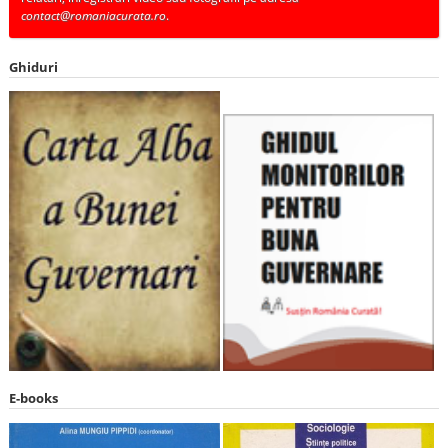
contact@romaniacurata.ro
.
Ghiduri
E-books