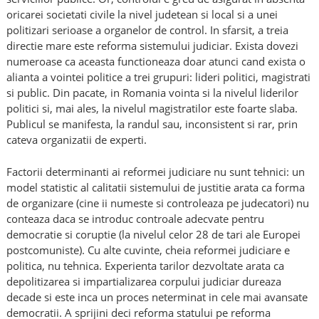
oricarei societati civile la nivel judetean si local si a unei
politizari serioase a organelor de control. In sfarsit, a treia
directie mare este reforma sistemului judiciar. Exista dovezi
numeroase ca aceasta functioneaza doar atunci cand exista o
alianta a vointei politice a trei grupuri: lideri politici, magistrati
si public. Din pacate, in Romania vointa si la nivelul liderilor
politici si, mai ales, la nivelul magistratilor este foarte slaba.
Publicul se manifesta, la randul sau, inconsistent si rar, prin
cateva organizatii de experti.
Factorii determinanti ai reformei judiciare nu sunt tehnici: un
model statistic al calitatii sistemului de justitie arata ca forma
de organizare (cine ii numeste si controleaza pe judecatori) nu
conteaza daca se introduc controale adecvate pentru
democratie si coruptie (la nivelul celor 28 de tari ale Europei
postcomuniste). Cu alte cuvinte, cheia reformei judiciare e
politica, nu tehnica. Experienta tarilor dezvoltate arata ca
depolitizarea si impartializarea corpului judiciar dureaza
decade si este inca un proces neterminat in cele mai avansate
democratii. A sprijini deci reforma statului pe reforma