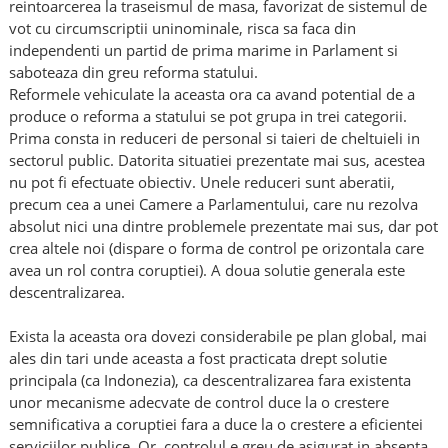
reintoarcerea la traseismul de masa, favorizat de sistemul de
vot cu circumscriptii uninominale, risca sa faca din
independenti un partid de prima marime in Parlament si
saboteaza din greu reforma statului.
Reformele vehiculate la aceasta ora ca avand potential de a
produce o reforma a statului se pot grupa in trei categorii.
Prima consta in reduceri de personal si taieri de cheltuieli in
sectorul public. Datorita situatiei prezentate mai sus, acestea
nu pot fi efectuate obiectiv. Unele reduceri sunt aberatii,
precum cea a unei Camere a Parlamentului, care nu rezolva
absolut nici una dintre problemele prezentate mai sus, dar pot
crea altele noi (dispare o forma de control pe orizontala care
avea un rol contra coruptiei). A doua solutie generala este
descentralizarea.
Exista la aceasta ora dovezi considerabile pe plan global, mai
ales din tari unde aceasta a fost practicata drept solutie
principala (ca Indonezia), ca descentralizarea fara existenta
unor mecanisme adecvate de control duce la o crestere
semnificativa a coruptiei fara a duce la o crestere a eficientei
serviciilor publice. Or, controlul e greu de asigurat in absenta