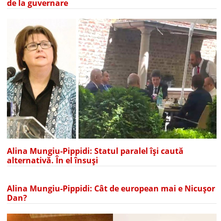
de la guvernare
Alina Mungiu-Pippidi: Statul paralel își caută
alternativă. În el însuși
Alina Mungiu-Pippidi: Cât de european mai e Nicușor
Dan?