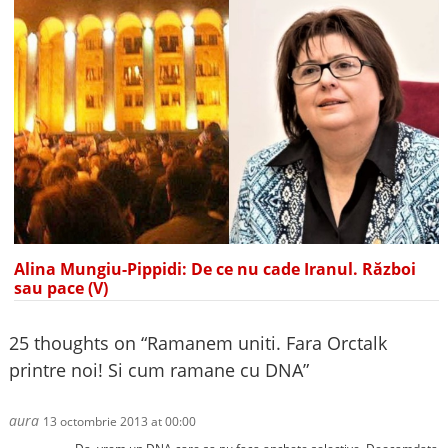
Alina Mungiu-Pippidi: De ce nu cade Iranul. Război
sau pace (V)
25 thoughts on “
Ramanem uniti. Fara Orctalk
printre noi! Si cum ramane cu DNA
”
aura
13 octombrie 2013 at 00:00