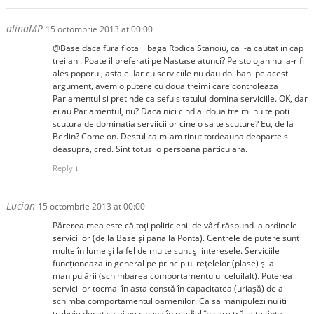
alinaMP
15 octombrie 2013 at 00:00
@Base daca fura flota il baga Rpdica Stanoiu, ca l-a cautat in cap
trei ani. Poate il preferati pe Nastase atunci? Pe stolojan nu la-r fi
ales poporul, asta e. Iar cu serviciile nu dau doi bani pe acest
argument, avem o putere cu doua treimi care controleaza
Parlamentul si pretinde ca sefuls tatului domina serviciile. OK, dar
ei au Parlamentul, nu? Daca nici cind ai doua treimi nu te poti
scutura de dominatia serviiciilor cine o sa te scuture? Eu, de la
Berlin? Come on. Destul ca m-am tinut totdeauna deoparte si
deasupra, cred. Sint totusi o persoana particulara.
Reply
↓
Lucian
15 octombrie 2013 at 00:00
Părerea mea este că toți politicienii de vârf răspund la ordinele
serviciilor (de la Base și pana la Ponta). Centrele de putere sunt
multe în lume și la fel de multe sunt și interesele. Serviciile
funcționeaza in general pe principiul rețelelor (plase) și al
manipulării (schimbarea comportamentului celuilalt). Puterea
serviciilor tocmai în asta constă în capacitatea (uriașă) de a
schimba comportamentul oamenilor. Ca sa manipulezi nu iti
trebuie decat sa ai pe cineva în mediul în care trăiește ținta