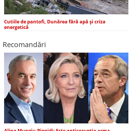
Cutiile de pantofi, Dunărea fără apă și criza
energetică
Recomandări
Alina Mungiu-Pippidi: Este anticorupția arma