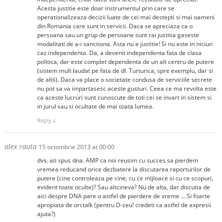
Acesta justitie este doar instrumentul prin care se
operationalizeaza decizii luate de cei mai destepti si mai oameni
din Romania care sunt in servicii. Daca se apreciaza ca o
persoana sau un grup de persoane sunt rai justitia gaseste
modalitati de a-i sanctiona. Asta nu e justitie! Si nu este in niciun
caz independenta. Da, a devenit independenta fata de clasa
politica, dar este complet dependenta de un alt centru de putere
(sistem mult laudat pe fata de dl. Turturica, spre exemplu, dar si
de altii). Daca va place o societate condusa de serviciile secrete
nu pot sa va impartasesc aceste gusturi. Ceea ce ma revolta este
ca aceste lucruri sunt cunoscute de toti cei se invart in sistem si
in jurul sau si ocultate de mai toata lumea.
Reply
↓
alex rauta
15 octombrie 2013 at 00:00
dvs. ati spus dna. AMP ca noi reusim cu succes sa pierdem
vremea reducand orice dezbatere la discutarea raporturilor de
putere (cine controleaza pe cine, cu ce mijloace si cu ce scopuri,
evident toate oculte)? Sau altcineva? Nu de alta, dar discutia de
aici despre DNA pare o astfel de pierdere de vreme … Si foarte
apropiata de orctalk (pentru D-zeu! credeti ca astfel de expresii
ajuta?)