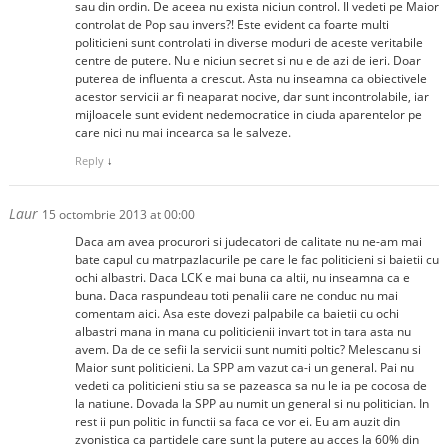
sau din ordin. De aceea nu exista niciun control. Il vedeti pe Maior
controlat de Pop sau invers?! Este evident ca foarte multi
politicieni sunt controlati in diverse moduri de aceste veritabile
centre de putere. Nu e niciun secret si nu e de azi de ieri. Doar
puterea de influenta a crescut. Asta nu inseamna ca obiectivele
acestor servicii ar fi neaparat nocive, dar sunt incontrolabile, iar
mijloacele sunt evident nedemocratice in ciuda aparentelor pe
care nici nu mai incearca sa le salveze.
Reply
↓
Laur
15 octombrie 2013 at 00:00
Daca am avea procurori si judecatori de calitate nu ne-am mai
bate capul cu matrpazlacurile pe care le fac politicieni si baietii cu
ochi albastri. Daca LCK e mai buna ca altii, nu inseamna ca e
buna. Daca raspundeau toti penalii care ne conduc nu mai
comentam aici. Asa este dovezi palpabile ca baietii cu ochi
albastri mana in mana cu politicienii invart tot in tara asta nu
avem. Da de ce sefii la servicii sunt numiti poltic? Melescanu si
Maior sunt politicieni. La SPP am vazut ca-i un general. Pai nu
vedeti ca politicieni stiu sa se pazeasca sa nu le ia pe cocosa de
la natiune. Dovada la SPP au numit un general si nu politician. In
rest ii pun politic in functii sa faca ce vor ei. Eu am auzit din
zvonistica ca partidele care sunt la putere au acces la 60% din