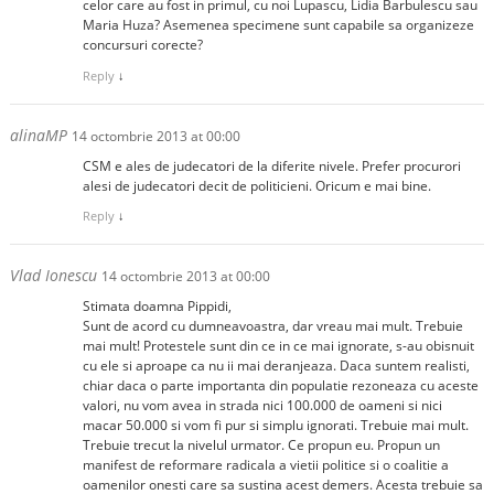
celor care au fost in primul, cu noi Lupascu, Lidia Barbulescu sau
Maria Huza? Asemenea specimene sunt capabile sa organizeze
concursuri corecte?
Reply
↓
alinaMP
14 octombrie 2013 at 00:00
CSM e ales de judecatori de la diferite nivele. Prefer procurori
alesi de judecatori decit de politicieni. Oricum e mai bine.
Reply
↓
Vlad Ionescu
14 octombrie 2013 at 00:00
Stimata doamna Pippidi,
Sunt de acord cu dumneavoastra, dar vreau mai mult. Trebuie
mai mult! Protestele sunt din ce in ce mai ignorate, s-au obisnuit
cu ele si aproape ca nu ii mai deranjeaza. Daca suntem realisti,
chiar daca o parte importanta din populatie rezoneaza cu aceste
valori, nu vom avea in strada nici 100.000 de oameni si nici
macar 50.000 si vom fi pur si simplu ignorati. Trebuie mai mult.
Trebuie trecut la nivelul urmator. Ce propun eu. Propun un
manifest de reformare radicala a vietii politice si o coalitie a
oamenilor onesti care sa sustina acest demers. Acesta trebuie sa