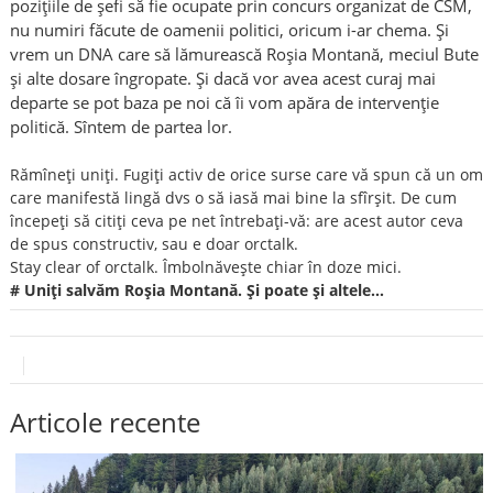
poziţiile de şefi să fie ocupate prin concurs organizat de CSM,
nu numiri făcute de oamenii politici, oricum i-ar chema. Şi
vrem un DNA care să lămurească Roşia Montană, meciul Bute
şi alte dosare îngropate. Şi dacă vor avea acest curaj mai
departe se pot baza pe noi că îi vom apăra de intervenţie
politică. Sîntem de partea lor.
Rămîneţi uniţi. Fugiţi activ de orice surse care vă spun că un om
care manifestă lingă dvs o să iasă mai bine la sfîrşit. De cum
începeţi să citiţi ceva pe net întrebaţi-vă: are acest autor ceva
de spus constructiv, sau e doar orctalk.
Stay clear of orctalk. Îmbolnăveşte chiar în doze mici.
# Uniţi salvăm Roşia Montană. Şi poate şi altele…
Articole recente