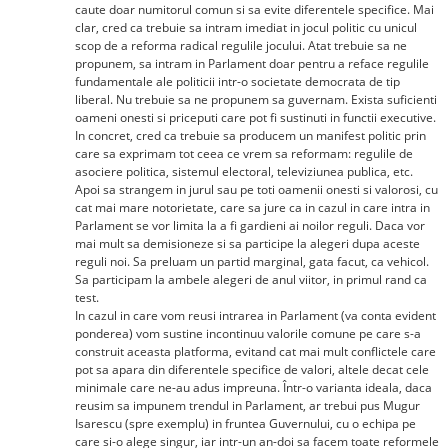
caute doar numitorul comun si sa evite diferentele specifice. Mai
clar, cred ca trebuie sa intram imediat in jocul politic cu unicul
scop de a reforma radical regulile jocului. Atat trebuie sa ne
propunem, sa intram in Parlament doar pentru a reface regulile
fundamentale ale politicii intr-o societate democrata de tip
liberal. Nu trebuie sa ne propunem sa guvernam. Exista suficienti
oameni onesti si priceputi care pot fi sustinuti in functii executive.
In concret, cred ca trebuie sa producem un manifest politic prin
care sa exprimam tot ceea ce vrem sa reformam: regulile de
asociere politica, sistemul electoral, televiziunea publica, etc.
Apoi sa strangem in jurul sau pe toti oamenii onesti si valorosi, cu
cat mai mare notorietate, care sa jure ca in cazul in care intra in
Parlament se vor limita la a fi gardieni ai noilor reguli. Daca vor
mai mult sa demisioneze si sa participe la alegeri dupa aceste
reguli noi. Sa preluam un partid marginal, gata facut, ca vehicol.
Sa participam la ambele alegeri de anul viitor, in primul rand ca
test.
In cazul in care vom reusi intrarea in Parlament (va conta evident
ponderea) vom sustine incontinuu valorile comune pe care s-a
construit aceasta platforma, evitand cat mai mult conflictele care
pot sa apara din diferentele specifice de valori, altele decat cele
minimale care ne-au adus impreuna. Într-o varianta ideala, daca
reusim sa impunem trendul in Parlament, ar trebui pus Mugur
Isarescu (spre exemplu) in fruntea Guvernului, cu o echipa pe
care si-o alege singur, iar intr-un an-doi sa facem toate reformele