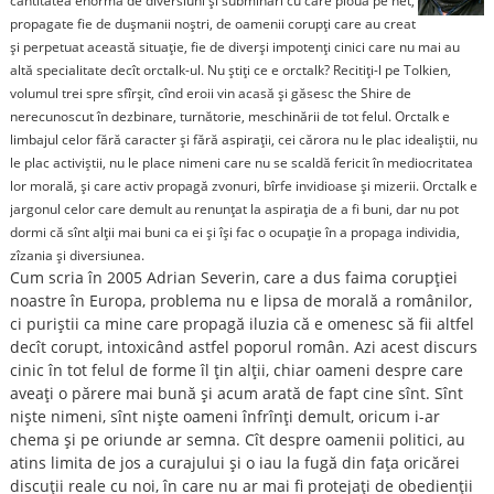
cantitatea enormă de diversiuni şi subminări cu care plouă pe net,
propagate fie de duşmanii noştri, de oamenii corupţi care au creat
şi perpetuat această situaţie, fie de diverşi impotenţi cinici care nu mai au
altă specialitate decît orctalk-ul. Nu ştiţi ce e orctalk? Recitiţi-l pe Tolkien,
volumul trei spre sfîrşit, cînd eroii vin acasă şi găsesc the Shire de
nerecunoscut în dezbinare, turnătorie, meschinării de tot felul. Orctalk e
limbajul celor fără caracter şi fără aspiraţii, cei cărora nu le plac idealiştii, nu
le plac activiştii, nu le place nimeni care nu se scaldă fericit în mediocritatea
lor morală, şi care activ propagă zvonuri, bîrfe invidioase şi mizerii. Orctalk e
jargonul celor care demult au renunţat la aspiraţia de a fi buni, dar nu pot
dormi că sînt alţii mai buni ca ei şi îşi fac o ocupaţie în a propaga individia,
zîzania şi diversiunea.
Cum scria în 2005 Adrian Severin, care a dus faima corupţiei
noastre în Europa, problema nu e lipsa de morală a românilor,
ci puriştii ca mine care propagă iluzia că e omenesc să fii altfel
decît corupt, intoxicând astfel poporul român. Azi acest discurs
cinic în tot felul de forme îl ţin alţii, chiar oameni despre care
aveaţi o părere mai bună şi acum arată de fapt cine sînt. Sînt
nişte nimeni, sînt nişte oameni înfrînţi demult, oricum i-ar
chema şi pe oriunde ar semna. Cît despre oamenii politici, au
atins limita de jos a curajului şi o iau la fugă din faţa oricărei
discuţii reale cu noi, în care nu ar mai fi protejaţi de obedienţii