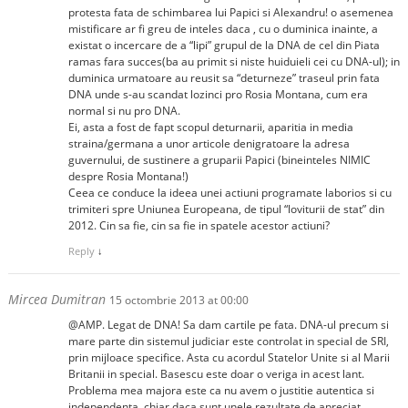
protesta fata de schimbarea lui Papici si Alexandru! o asemenea
mistificare ar fi greu de inteles daca , cu o duminica inainte, a
existat o incercare de a “lipi” grupul de la DNA de cel din Piata
ramas fara succes(ba au primit si niste huiduieli cei cu DNA-ul); in
duminica urmatoare au reusit sa “deturneze” traseul prin fata
DNA unde s-au scandat lozinci pro Rosia Montana, cum era
normal si nu pro DNA.
Ei, asta a fost de fapt scopul deturnarii, aparitia in media
straina/germana a unor articole denigratoare la adresa
guvernului, de sustinere a gruparii Papici (bineinteles NIMIC
despre Rosia Montana!)
Ceea ce conduce la ideea unei actiuni programate laborios si cu
trimiteri spre Uniunea Europeana, de tipul “loviturii de stat” din
2012. Cin sa fie, cin sa fie in spatele acestor actiuni?
Reply
↓
Mircea Dumitran
15 octombrie 2013 at 00:00
@AMP. Legat de DNA! Sa dam cartile pe fata. DNA-ul precum si
mare parte din sistemul judiciar este controlat in special de SRI,
prin mijloace specifice. Asta cu acordul Statelor Unite si al Marii
Britanii in special. Basescu este doar o veriga in acest lant.
Problema mea majora este ca nu avem o justitie autentica si
independenta, chiar daca sunt unele rezultate de apreciat.