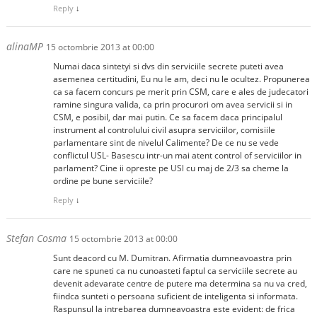
Reply
↓
alinaMP
15 octombrie 2013 at 00:00
Numai daca sintetyi si dvs din serviciile secrete puteti avea
asemenea certitudini, Eu nu le am, deci nu le ocultez. Propunerea
ca sa facem concurs pe merit prin CSM, care e ales de judecatori
ramine singura valida, ca prin procurori om avea servicii si in
CSM, e posibil, dar mai putin. Ce sa facem daca principalul
instrument al controlului civil asupra serviciilor, comisiile
parlamentare sint de nivelul Calimente? De ce nu se vede
conflictul USL- Basescu intr-un mai atent control of serviciilor in
parlament? Cine ii opreste pe USl cu maj de 2/3 sa cheme la
ordine pe bune serviciile?
Reply
↓
Stefan Cosma
15 octombrie 2013 at 00:00
Sunt deacord cu M. Dumitran. Afirmatia dumneavoastra prin
care ne spuneti ca nu cunoasteti faptul ca serviciile secrete au
devenit adevarate centre de putere ma determina sa nu va cred,
fiindca sunteti o persoana suficient de inteligenta si informata.
Raspunsul la intrebarea dumneavoastra este evident: de frica