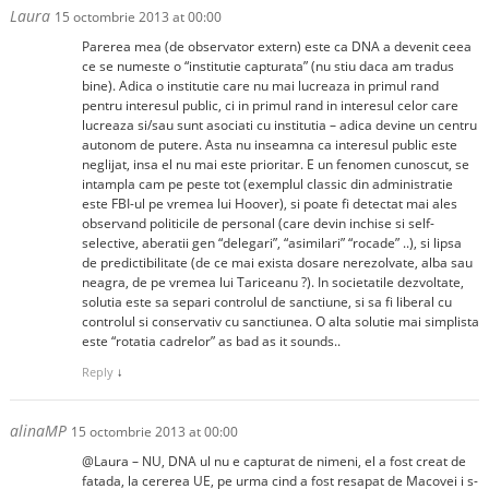
Laura
15 octombrie 2013 at 00:00
Parerea mea (de observator extern) este ca DNA a devenit ceea
ce se numeste o “institutie capturata” (nu stiu daca am tradus
bine). Adica o institutie care nu mai lucreaza in primul rand
pentru interesul public, ci in primul rand in interesul celor care
lucreaza si/sau sunt asociati cu institutia – adica devine un centru
autonom de putere. Asta nu inseamna ca interesul public este
neglijat, insa el nu mai este prioritar. E un fenomen cunoscut, se
intampla cam pe peste tot (exemplul classic din administratie
este FBI-ul pe vremea lui Hoover), si poate fi detectat mai ales
observand politicile de personal (care devin inchise si self-
selective, aberatii gen “delegari”, “asimilari” “rocade” ..), si lipsa
de predictibilitate (de ce mai exista dosare nerezolvate, alba sau
neagra, de pe vremea lui Tariceanu ?). In societatile dezvoltate,
solutia este sa separi controlul de sanctiune, si sa fi liberal cu
controlul si conservativ cu sanctiunea. O alta solutie mai simplista
este “rotatia cadrelor” as bad as it sounds..
Reply
↓
alinaMP
15 octombrie 2013 at 00:00
@Laura – NU, DNA ul nu e capturat de nimeni, el a fost creat de
fatada, la cererea UE, pe urma cind a fost resapat de Macovei i s-