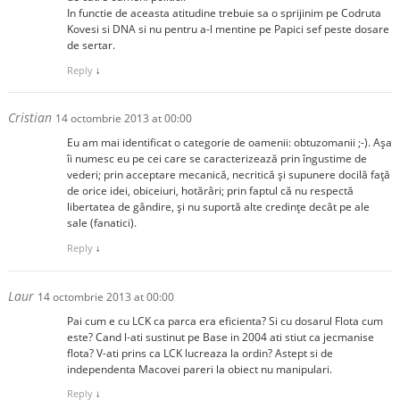
In functie de aceasta atitudine trebuie sa o sprijinim pe Codruta
Kovesi si DNA si nu pentru a-l mentine pe Papici sef peste dosare
de sertar.
Reply
↓
Cristian
14 octombrie 2013 at 00:00
Eu am mai identificat o categorie de oamenii: obtuzomanii ;-). Așa
îi numesc eu pe cei care se caracterizează prin îngustime de
vederi; prin acceptare mecanică, necritică și supunere docilă față
de orice idei, obiceiuri, hotărâri; prin faptul că nu respectă
libertatea de gândire, și nu suportă alte credințe decât pe ale
sale (fanatici).
Reply
↓
Laur
14 octombrie 2013 at 00:00
Pai cum e cu LCK ca parca era eficienta? Si cu dosarul Flota cum
este? Cand l-ati sustinut pe Base in 2004 ati stiut ca jecmanise
flota? V-ati prins ca LCK lucreaza la ordin? Astept si de
independenta Macovei pareri la obiect nu manipulari.
Reply
↓