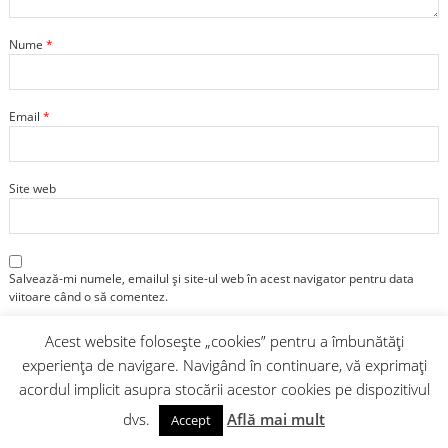
Nume
*
Email
*
Site web
Salvează-mi numele, emailul și site-ul web în acest navigator pentru data
viitoare când o să comentez.
Acest website folosește „cookies” pentru a îmbunătăți
experiența de navigare. Navigând în continuare, vă exprimați
acordul implicit asupra stocării acestor cookies pe dispozitivul
dvs.
Află mai mult
Accept
Check here our international arm: