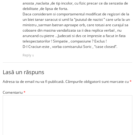
anosta ,naclaita ,de tip incolor, cu fizic precar ce da senzatia de
debilitate ,de lipsa de forta.
Daca consideram si comportamentul modificat de regizori de la
un biet tanar saracut si umil la “puiutul de nazist ” care urla la un
ministru ,sarman batran aproape orb, care totusi are curajul sa
coboare din masina vandalizata sa ii dea replica verbal , nu
aruncand cu pietre …Judecati si dvs ce impresie a facut in fata
telespectatorilor ! Simpatie , compasiune ? Exclus !
D-l Craciun este , vorba comisarului Soric , “case closed”.
Reply
↓
Lasă un răspuns
Adresa ta de email nu va fi publicată.
Câmpurile obligatorii sunt marcate cu
*
Comentariu
*