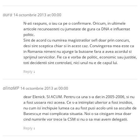
aura
14 octombrie 2013 at 00:00
N-ati raspuns, o iau ca pe o confirmare. Oricum, in ultimele
articole recunoasteti cu jumatate de gura ca DNA e influentat
politic.
Sint de acord cu numirea magistratilor sefi doar prin concurs,
desi sint sceptica chiar si in acest caz. Convingerea mea este ca
in Romania nimeni nu ajunge la butoane fara a avea acordul si
sprijinul serviciilor. Fie ca e vorba de politic, economic sau justitie,
toti decidentii sint controlati, nici unul nu e de capul lui.
Reply
↓
alinaMP
14 octombrie 2013 at 00:00
dear Elenick. SI ACUM. Pentru ca una s-a dat in 2005-2006, si nu
a fost usoara nici aceea. Ce s-a intimplat ulterior a fost insidios,
nu cum isi inchipuie lumea ca au fost pusi acolo unii sa asculte de
Basescu,e mai complicata situatia. Noi o sa citsigam insa doar
cind numirile vor trece la CSM si nu o sa mai avem delegatii.
Reply
↓