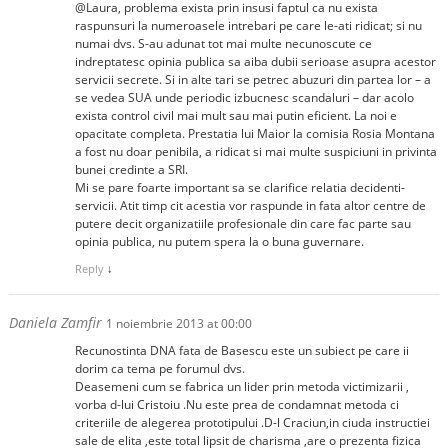
@Laura, problema exista prin insusi faptul ca nu exista
raspunsuri la numeroasele intrebari pe care le-ati ridicat; si nu
numai dvs. S-au adunat tot mai multe necunoscute ce
indreptatesc opinia publica sa aiba dubii serioase asupra acestor
servicii secrete. Si in alte tari se petrec abuzuri din partea lor – a
se vedea SUA unde periodic izbucnesc scandaluri – dar acolo
exista control civil mai mult sau mai putin eficient. La noi e
opacitate completa. Prestatia lui Maior la comisia Rosia Montana
a fost nu doar penibila, a ridicat si mai multe suspiciuni in privinta
bunei credinte a SRI.
Mi se pare foarte important sa se clarifice relatia decidenti-
servicii. Atit timp cit acestia vor raspunde in fata altor centre de
putere decit organizatiile profesionale din care fac parte sau
opinia publica, nu putem spera la o buna guvernare.
Reply
↓
Daniela Zamfir
1 noiembrie 2013 at 00:00
Recunostinta DNA fata de Basescu este un subiect pe care ii
dorim ca tema pe forumul dvs.
Deasemeni cum se fabrica un lider prin metoda victimizarii ,
vorba d-lui Cristoiu .Nu este prea de condamnat metoda ci
criteriile de alegerea prototipului .D-l Craciun,in ciuda instructiei
sale de elita ,este total lipsit de charisma ,are o prezenta fizica