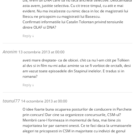
Da, vrem un DNA care sa nu faca anchete selective. Deocamdata
asta avem, justitie selectiva. Cu cit trece timpul, cu atit e mai
evident. Nu ma incalzeste cu nimic daca in loc de magistratii lui
Iliescu ne pricopsim cu magistratii lui Basescu.
Confirmati informatiile lui Catalin Tolontan privind tensiunile
dintre OLAF si DNA?
Reply
↓
Anonim
13 octombrie 2013 at 00:00
aveti mare dreptate- ca de obicei. chit ca nu l-am citit pe Tolkien
al dvs si in film nu-mi aduc aminte sa se fi vorbiot de orctalk, desi
am vazut toate episoadele din Stapinul inelelor. E tradus si in
romana?
Reply
↓
taunul77
14 octombrie 2013 at 00:00
O idee foarte buna ocuparea posturilor de conducere in Parchete
prin concurs! Dar cine sa organizeze concursurile, CSM-ul?
Membrii care-l formeaza in momentul de fata, mai bine zis
majoritatea lor par oameni onesti. Ce te faci daca la urmatoarele
alegeri te pricopsesti in CSM in majoritate cu indivizi de genul