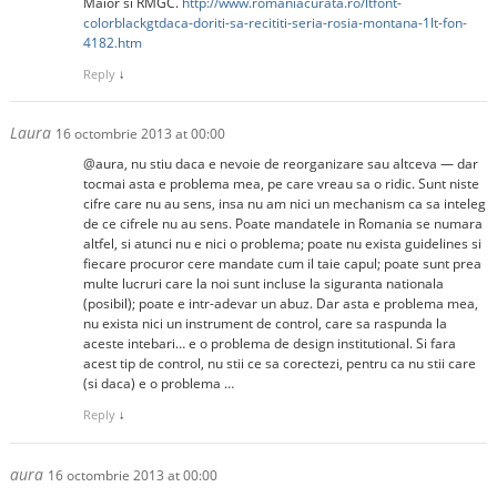
Maior si RMGC.
http://www.romaniacurata.ro/ltfont-
colorblackgtdaca-doriti-sa-recititi-seria-rosia-montana-1lt-fon-
4182.htm
Reply
↓
Laura
16 octombrie 2013 at 00:00
@aura, nu stiu daca e nevoie de reorganizare sau altceva — dar
tocmai asta e problema mea, pe care vreau sa o ridic. Sunt niste
cifre care nu au sens, insa nu am nici un mechanism ca sa inteleg
de ce cifrele nu au sens. Poate mandatele in Romania se numara
altfel, si atunci nu e nici o problema; poate nu exista guidelines si
fiecare procuror cere mandate cum il taie capul; poate sunt prea
multe lucruri care la noi sunt incluse la siguranta nationala
(posibil); poate e intr-adevar un abuz. Dar asta e problema mea,
nu exista nici un instrument de control, care sa raspunda la
aceste intebari… e o problema de design institutional. Si fara
acest tip de control, nu stii ce sa corectezi, pentru ca nu stii care
(si daca) e o problema …
Reply
↓
aura
16 octombrie 2013 at 00:00