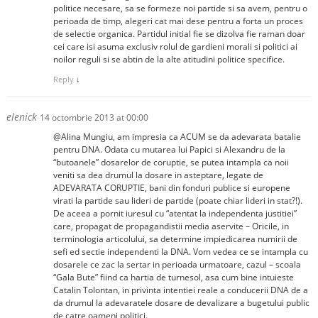
politice necesare, sa se formeze noi partide si sa avem, pentru o
perioada de timp, alegeri cat mai dese pentru a forta un proces
de selectie organica. Partidul initial fie se dizolva fie raman doar
cei care isi asuma exclusiv rolul de gardieni morali si politici ai
noilor reguli si se abtin de la alte atitudini politice specifice.
Reply
↓
elenick
14 octombrie 2013 at 00:00
@Alina Mungiu, am impresia ca ACUM se da adevarata batalie
pentru DNA. Odata cu mutarea lui Papici si Alexandru de la
“butoanele” dosarelor de coruptie, se putea intampla ca noii
veniti sa dea drumul la dosare in asteptare, legate de
ADEVARATA CORUPTIE, bani din fonduri publice si europene
virati la partide sau lideri de partide (poate chiar lideri in stat?!).
De aceea a pornit iuresul cu “atentat la independenta justitiei”
care, propagat de propagandistii media aservite – Oricile, in
terminologia articolului, sa determine impiedicarea numirii de
sefi ed sectie independenti la DNA. Vom vedea ce se intampla cu
dosarele ce zac la sertar in perioada urmatoare, cazul – scoala
“Gala Bute” fiind ca hartia de turnesol, asa cum bine intuieste
Catalin Tolontan, in privinta intentiei reale a conducerii DNA de a
da drumul la adevaratele dosare de devalizare a bugetului public
de catre oameni politici.