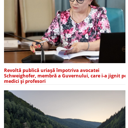
Revoltă publică uriașă împotriva avocatei
Schweighofer, membră a Guvernului, care i-a jignit pe
medici și profesori