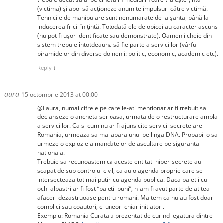
(victima) și apoi să acționeze anumite impulsuri către victimă.
Tehnicile de manipulare sunt nenumarate de la șantaj până la
inducerea fricii în țintă. Totodată ele de obicei au caracter ascuns
(nu pot fi ușor identificate sau demonstrate). Oamenii cheie din
sistem trebuie întotdeauna să fie parte a serviciilor (vârful
piramidelor din diverse domenii: politic, economic, academic etc).
Reply
↓
aura
15 octombrie 2013 at 00:00
@Laura, numai cifrele pe care le-ati mentionat ar fi trebuit sa
declanseze o ancheta serioasa, urmata de o restructurare ampla
a serviciilor. Ca si cum nu ar fi ajuns cite servicii secrete are
Romania, urmeaza sa mai apara unul pe linga DNA. Probabil o sa
urmeze o explozie a mandatelor de ascultare pe siguranta
nationala.
Trebuie sa recunoastem ca aceste entitati hiper-secrete au
scapat de sub controlul civil, ca au o agenda proprie care se
intersecteaza tot mai putin cu agenda publica. Daca baietii cu
ochi albastri ar fi fost “baietii buni”, n-am fi avut parte de atitea
afaceri dezastruoase pentru romani. Ma tem ca nu au fost doar
complici sau coautori, ci uneori chiar initiatori.
Exemplu: Romania Curata a prezentat de curind legatura dintre