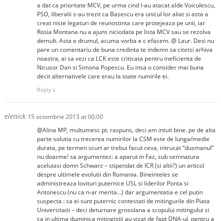
a dat ca prioritate MCV, pe urma cind l-au atacat alde Voiculescu,
PSD, liberalii s-au trezit ca Basescu era unicul lor aliat si asta a
creat niste legaturi de reunostinta care protejeaza pe unii, iar
Rosia Montana nu a ajuns niciodata pe lista MCV sau se rezolva
demult. Asta e drumul, acuma vorba e c efacem. @ Laur. Desi nu
pare un comentariu de buna credinta te indemn sa citetsi arhiva
noastra, ai sa vezi ca LCK este criticata pentru ineficienta de
Nicusor Dan si Simona Popescu. Eu insa o consider mai buna
decit alternativele care erau la toate numirile ei.
Reply
↓
elenick
15 octombrie 2013 at 00:00
@Alina MP, multumesc pt. raspuns, deci am intuit bine. pe de alta
parte solutia cu trecerea numirilor la CSM este de lunga/medie
durata, pe termen scurt ar trebui facut ceva, intrucat “dusmanul”
nu doarme! sa argumentez: a aparut in Faz, sub semnatura
aceluiasi domn Schwarz – stipendat de ICR (si altii?) un articol
despre ultimele evolutii din Romania. Bineinteles se
administreaza lovituri puternice USL si liderilor Ponta si
Antonescu (nu ca n-ar merita…) dar argumentatia e cel putin
suspecta : ca ei sunt puternic contestati de mitingurile din Piata
Universitatii – deci deturnare grosolana a scopului mitingului si
ca in ultima duminica mitingistii au vizat de fapt DNA-ul, pentru a