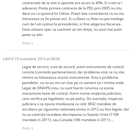
contractele de la stat si opozitia are acces la 40%. Si cred ca-i
adevarat, Ponta primea contracte de la PDL prin 2005 nu stiu
daca nu cu ajutorul lui Udrea. Puteti taia comentariul ca nu ma
intreseaza sa fie postat aici. Si cu Base cu flota nu pot intelege
cum de l-ati sutinut la presedentie, in fine alegerea fiecaruia.
Data viitoare sper sa sustineti un om drept, nu unul mai putin
patat ca altii.
Reply
↓
Laura
15 octombrie 2013 at 00:00
Legat de servicii, sunt de accord, avem instrumente de control
corecte (comisiile parlamentare), dar problema este ca nu stie
nimeni sa foloseasca aceste instrumente. Asta e problema
partidelor, ca nu au nici un clue pe ce oameni sa-i trimita unde.
Legat de DNA/PG insa, nu sunt foarte convinsa ca exista
mecanisme bune de control. Avem numai inspectia judiciara,
care verifica pe legalitate, nu pe policy. De exemplu, inspectia
judiciara o sa spuna intodeauna ca cele 3602 mandate de
ascultare pe siguranta nationala emise in 2012 au fost legale, dar
nu va controla niciodata discrepanta cu Statele Unite (1108
mandate in 2011), sau Canada (186 mandate in 2011) …
Reply
↓