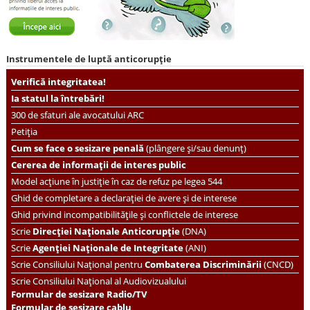
Instrumentele de luptă anticorupție
Verifică integritatea!
Ia statul la întrebări!
300 de sfaturi ale avocatului ARC
Petiția
Cum se face o sesizare penală
(plângere și/sau denunț)
Cererea de informații de interes public
Model acțiune în justiție în caz de refuz pe legea 544
Ghid de completare a declarației de avere și de interese
Ghid privind incompatibilitățile și conflictele de interese
Scrie
Direcției Naționale Anticorupție
(DNA)
Scrie
Agenției Naționale de Integritate
(ANI)
Scrie
Consiliului Național pentru
Combaterea Discriminării
(CNCD)
Scrie Consiliului Național al Audiovizualului
Formular de sesizare Radio/TV
Formular de sesizare cablu