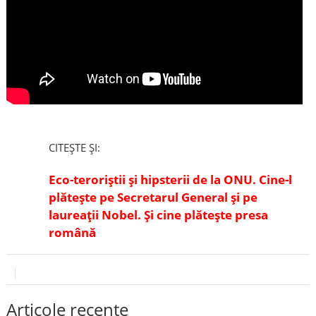
CITEȘTE ȘI:
Eco-teroriștii și hipsterii de la ONU. Cine-l
plătește pe Secretarul General și pe
laureații Nobel. Și cine plătește presa
română
Articole recente