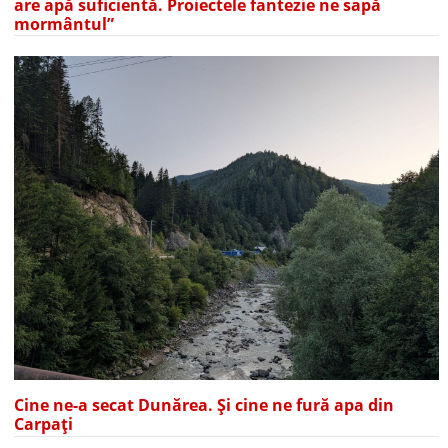
are apă suficientă. Proiectele fantezie ne sapă
mormântul”
Cine ne-a secat Dunărea. Și cine ne fură apa din
Carpați