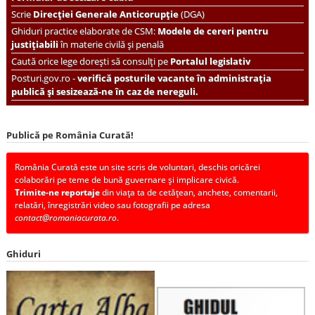
Scrie
Direcției Generale Anticorupție
(DGA)
Ghiduri practice elaborate de CSM:
Modele de cereri pentru
justițiabili
în materie civilă și penală
Caută orice lege dorești să consulți pe
Portalul legislativ
Posturi.gov.ro -
verifică posturile vacante în administrația
publică și sesizează-ne în caz de nereguli.
Publică pe România Curată!
România Curată este un site scris de voluntari, deschis oricărei
colaborări pe teme de bună guvernare și implicare civică.
Trimite-ne reportaje
din viața ta de cetățean, anchete, comentarii,
relatări, înregistrări video sau fotografii pe adresa
contact@romaniacurata.ro
.
Ghiduri