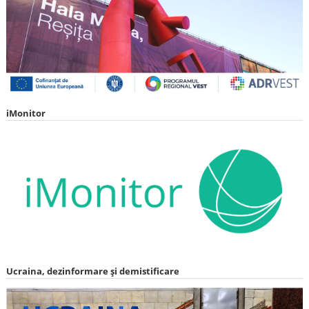
iMonitor
Ucraina, dezinformare și demistificare