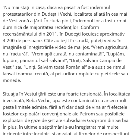
”Nu mai stați în casă, dacă vă pasă!” a fost îndemnul
protestatarilor din Dudeștii Vechi, localitate aflată în cea mai
de Vest zonă a țării. În ciuda ploii, îndemnul lor a fost urmat
duminică de majoritatea rezidenților. Conform
recensământului din 2011, în Dudești locuiesc aproximativ
4.200 de persoane. Câte au ieșit în stradă, puteți vedea în
imaginile și înregistrările video de mai jos. ”Vrem agricultură,
nu fractură!”, ”Vrem apă curată, nu contaminată!”, ”Luptăm,
luptăm, pământul să-l salvăm!”, ”Uniți, Salvăm Câmpia de
Vest!” sau ”Uniți, Salvăm toată România!” s-a auzit pe ritmul
lansat toamna trecută, al pet-urilor umplute cu pietricele sau
monede.
Situația în Vestul țării este una foarte tensionată. În localitatea
învecinată, Beba Veche, apa este contaminată cu arsen mult
peste limitele admise, fără a fi clar dacă de vină ar fi efectele
fostelor exploatări convenționale ale Petrom sau posibilele
exploatări de gaze de șist ale subsidiarei Gazprom din Serbia.
În plus, în ultimele săptămâni s-au înregistrat mai multe
incidente între localnici și angajați ai firmelor de prospecțiuni.