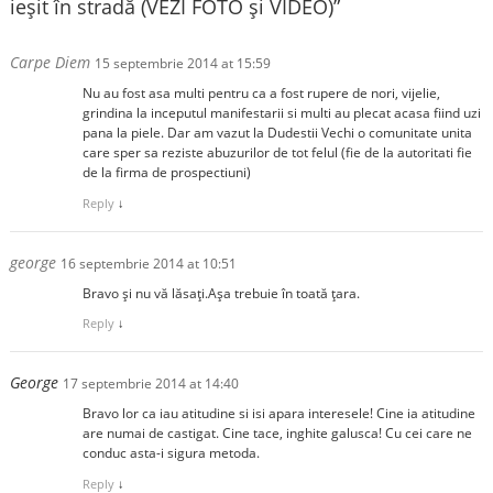
ieșit în stradă (VEZI FOTO și VIDEO)
”
Carpe Diem
15 septembrie 2014 at 15:59
Nu au fost asa multi pentru ca a fost rupere de nori, vijelie,
grindina la inceputul manifestarii si multi au plecat acasa fiind uzi
pana la piele. Dar am vazut la Dudestii Vechi o comunitate unita
care sper sa reziste abuzurilor de tot felul (fie de la autoritati fie
de la firma de prospectiuni)
Reply
↓
george
16 septembrie 2014 at 10:51
Bravo şi nu vă lăsaţi.Aşa trebuie în toată ţara.
Reply
↓
George
17 septembrie 2014 at 14:40
Bravo lor ca iau atitudine si isi apara interesele! Cine ia atitudine
are numai de castigat. Cine tace, inghite galusca! Cu cei care ne
conduc asta-i sigura metoda.
Reply
↓