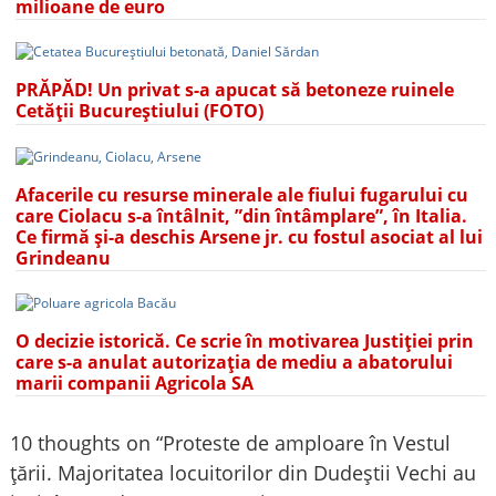
milioane de euro
PRĂPĂD! Un privat s-a apucat să betoneze ruinele
Cetății Bucureștiului (FOTO)
Afacerile cu resurse minerale ale fiului fugarului cu
care Ciolacu s-a întâlnit, ”din întâmplare”, în Italia.
Ce firmă și-a deschis Arsene jr. cu fostul asociat al lui
Grindeanu
O decizie istorică. Ce scrie în motivarea Justiției prin
care s-a anulat autorizația de mediu a abatorului
marii companii Agricola SA
10 thoughts on “
Proteste de amploare în Vestul
țării. Majoritatea locuitorilor din Dudeștii Vechi au