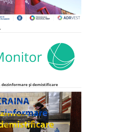
r
 dezinformare și demistificare