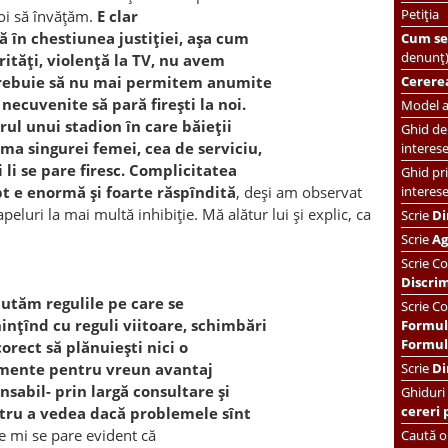
Petiția
noi să învăţăm.
E clar
ă în chestiunea justiţiei, aşa cum
Cum se 
denunț
ităţi, violenţă la TV, nu avem
Cererea
 Trebuie să nu mai permitem anumite
ecuvenite să pară fireşti la noi.
Model ac
rul unui stadion în care băieţii
Ghid de 
ma singurei femei, cea de serviciu,
interes
i li se pare firesc. Complicitatea
Ghid pri
interes
pt e enormă şi foarte răspîndită
, deşi am observat
apeluri la mai multă inhibiţie. Mă alătur lui şi explic, ca
Scrie
Di
Scrie
Ag
Scrie
Co
Discri
cutăm regulile pe care se
Scrie Co
inţînd cu reguli viitoare, schimbări
Formul
Formula
orect să plănuieşti nici o
amente pentru vreun avantaj
Scrie
Di
nsabil- prin largă consultare şi
Ghiduri
cereri 
tru a vedea dacă problemele sînt
e mi se pare evident că
Caută or