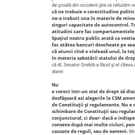
de şcoală din occident ştie ce refuzăm 
că ne trebuie o corectitudine politic
ne-a trebuit una în materie de minor
singuri capacitate de autocontrol.
atitudini care fac comportamentele n
Spaţiul nostru public arată ca vestia
fac atătea bancuri deocheate pe sea
că atunci cînd o violează unul, la toţ
în materia sabotării statului de dre
că dl. Senator Greblă a făcut şi el cîteva 
atare:
Nu
e corect într-un stat de drept să dis
desfăşoară azi alegerile la CSM amen
de Constituţii şi regulamente. Nu e c
schimbare de Constituţii sau regul
conjunctural, ci doar- dacă e indispe
consens după mai multe cicluri, pen
cauzate de reguli, sau de oameni.
Mi