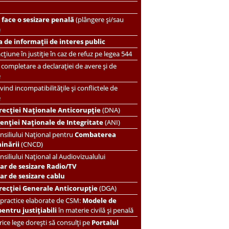
face o sesizare penală
(plângere și/sau
)
 de informații de interes public
țiune în justiție în caz de refuz pe legea 544
completare a declarației de avere și de
e
vind incompatibilitățile și conflictele de
e
recției Naționale Anticorupție
(DNA)
enției Naționale de Integritate
(ANI)
nsiliului Național pentru
Combaterea
minării
(CNCD)
nsiliului Național al Audiovizualului
ar de sesizare Radio/TV
r de sesizare cablu
recției Generale Anticorupție
(DGA)
 practice elaborate de CSM:
Modele de
pentru justițiabili
în materie civilă și penală
ice lege dorești să consulți pe
Portalul