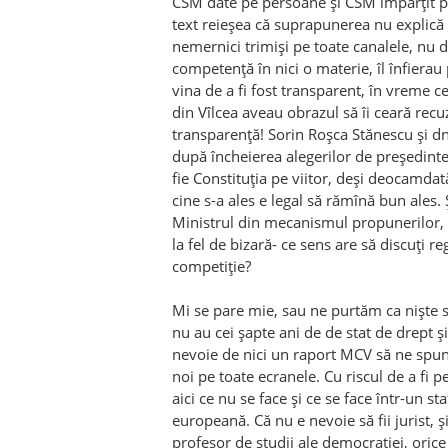
CSM date pe persoane şi CSM împărţit pe 
text reieşea că suprapunerea nu explică 
nemernici trimişi pe toate canalele, nu d
competenţă în nici o materie, îl înfierau
vina de a fi fost transparent, în vreme c
din Vîlcea aveau obrazul să îi ceară recu
transparenţă! Sorin Roşca Stănescu şi d
după încheierea alegerilor de preşedint
fie Constituţia pe viitor, deşi deocamdat
cine s-a ales e legal să rămînă bun ales. 
Ministrul din mecanismul propunerilor, 
la fel de bizară- ce sens are să discuţi r
competiţie?
Mi se pare mie, sau ne purtăm ca nişte s
nu au cei şapte ani de de stat de drept 
nevoie de nici un raport MCV să ne spun
noi pe toate ecranele. Cu riscul de a fi 
aici ce nu se face şi ce se face într-un sta
europeană. Că nu e nevoie să fii jurist, ş
profesor de studii ale democraţiei, oric