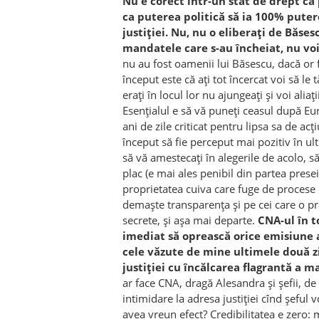
Nu e corect într-un stat de drept ca 
ca puterea politică să ia 100% pute
justiţiei. Nu, nu o eliberaţi de Băse
mandatele care s-au încheiat, nu voi
nu au fost oamenii lui Băsescu, dacă or fi
început este că aţi tot încercat voi să le t
eraţi în locul lor nu ajungeaţi şi voi aliaţ
Esenţialul e să vă puneţi ceasul după E
ani de zile criticat pentru lipsa sa de acţ
început să fie perceput mai pozitiv în ult
să vă amestecaţi în alegerile de acolo, s
plac (e mai ales penibil din partea presei,
proprietatea cuiva care fuge de procese d
demaşte transparenţa şi pe cei care o pr
secrete, şi aşa mai departe.
CNA-ul în t
imediat să oprească orice emisiune 
cele văzute de mine ultimele două zi
justiţiei cu încălcarea flagrantă a m
ar face CNA, dragă Alesandra şi şefii, de
intimidare la adresa justiţiei cînd şeful 
avea vreun efect? Credibilitatea e zero: ma