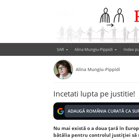
SAR
Alina Mungiu-Pippidi
Index pu
Alina Mungiu-Pippidi
Incetati lupta pe justitie!
ADAUGĂ ROMÂNIA CURATĂ CA SU
Nu mai există o a doua ţară în Europa
bătălia pentru controlul justiţiei să 