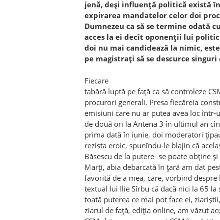
jenă, deşi influenţă politică există în
expirarea mandatelor celor doi procu
Dumnezeu ca să se termine odată cu
acces la ei decît oponenţii lui politi
doi nu mai candidează la nimic, este 
pe magistraţi să se descurce singuri 
Fiecare
tabără luptă pe faţă ca să controleze CSM
procurori generali. Presa fiecăreia constru
emisiuni care nu ar putea avea loc într
de două ori la Antena 3 în ultimul an cî
prima dată în iunie, doi moderatori ţip
rezista eroic, spunîndu-le blajin că acela
Băsescu de la putere- se poate obţine şi 
Marţi, abia debarcată în ţară am dat pes
favorită de a mea, care, vorbind despre 
textual lui Ilie Sîrbu că dacă nici la 65 l
toată puterea ce mai pot face ei, ziariştii
ziarul de faţă, ediţia online, am văzut a