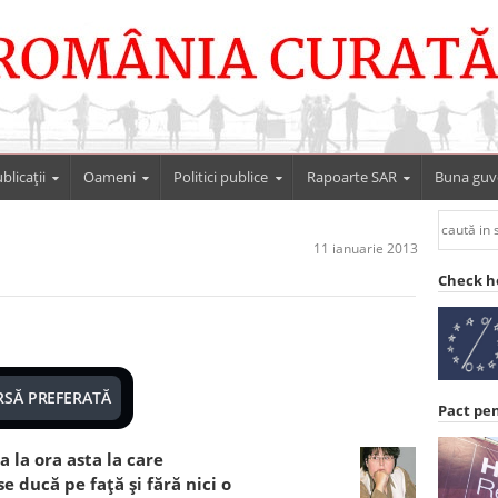
blicații
Oameni
Politici publice
Rapoarte SAR
Buna guv
11 ianuarie 2013
Check h
RSĂ PREFERATĂ
Pact pe
 la ora asta la care
se ducă pe faţă şi fără nici o