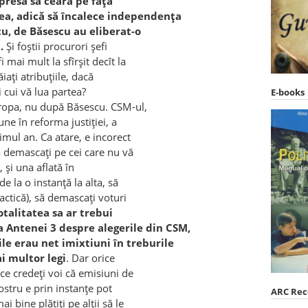
presa să ceară pe faţă
rea, adică să încalece independenţa
scu, de Băsescu au eliberat-o
.
Şi foştii procurori şefi
 mai mult la sfîrşit decît la
ăiaţi atribuţiile, dacă
ii cui vă lua partea?
E-books
uropa, nu după Băsescu. CSM-ul,
iune în reforma justiţiei, a
imul an. Ca atare, e incorect
ă demascaţi pe cei care nu vă
 şi una aflată în
e la o instanţă la alta, să
actică), să demascaţi voturi
otalitatea sa ar trebui
a Antenei 3 despre alegerile din CSM,
le erau net imixtiuni în treburile
ai multor legi
. Dar orice
 ce credeţi voi că emisiuni de
vostru e prin instanţe pot
ARC Re
i bine plătiţi pe alţii să le