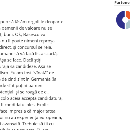
Partener
opun să lăsăm orgoliile deoparte
că oamenii de valoare nu se
aţi buni. Ok, Băsescu va
ă nu îi poate nimeni reproşa
direct, şi concursul se reia.
umane să vă facă lista scurtă,
 Aşa se face. Dacă ştiţi
curaja să candideze. Aşa se
alism. Eu am fost “vînată” de
 de cînd sînt în Germania (la
unde sînt puţini oameni
tenţiali şi se roagă de ei,
ncolo aceia acceptă candidatura,
 fi candidatul ales. Explic
face impresia că majoritatea
noi nu au experienţă europeană,
i avansată. Trebuie să fii cu
nibile ca tura asta. Şi, am