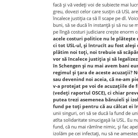
facă şi vă vedeţi voi de subiecte mai lucra
greu, dovezi celor care susţin că USL are
încalece justiţia ca să îl scape pe dl. Voi
buni, să se ducă în instanţă şi să nu se m
pe lîngă costuri judiciare creşte enorm c
acele costuri politice nu le plăteşte d
ci tot USL-ul, şi întrucît au fost aleş
plătim noi toţi, noi trebuie să scăpă
vor să încalece justiţia şi să legaliz
în Schengen şi nu mai avem bani eur
regimul şi ţara de aceste acuzaţii? 
sau devenind noi aceia, că ne-am pie
v-a protejat pe voi de acuzaţiile de 
(vedeţi raportul OSCE), ci chiar pr
putea trezi asemenea bănuieli şi izol
fund pe toţi pentru că au călcat ei î
unii singuri, ori să se ducă la fund de un
atîta solidaritate sinucigaşă la USL. Eu n
fund, că nu mai rămîne nimic, şi fac apel 
izolăm pe cei infectaţi, nu să ne ameste