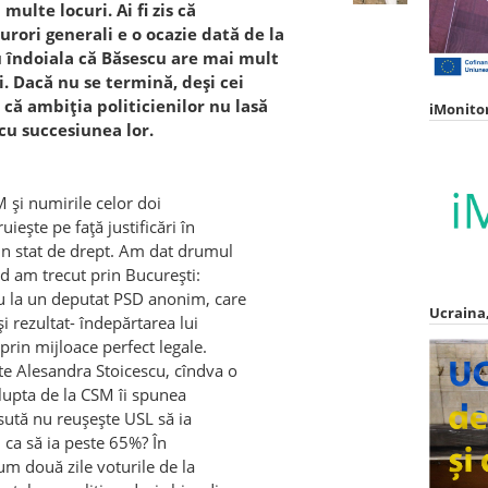
 multe locuri. Ai fi zis că
rori generali e o ocazie dată de la
 îndoiala că Băsescu are mai mult
ci. Dacă nu se termină, deşi cei
că ambiţia politicienilor nu lasă
iMonito
cu succesiunea lor.
 şi numirile celor doi
ieşte pe faţă justificări în
-un stat de drept. Am dat drumul
nd am trecut prin Bucureşti:
au la un deputat PSD anonim, care
Ucraina,
şi rezultat- îndepărtarea lui
prin mijloace perfect legale.
te Alesandra Stoicescu, cîndva o
lupta de la CSM îi spunea
a sută nu reuşeşte USL să ia
, ca să ia peste 65%? În
cum două zile voturile de la