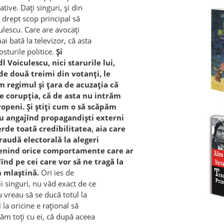
tive. Daţi singuri, şi din
 drept scop principal să
culescu. Care are avocaţi
ai bată la televizor, că asta
osturile politice.
Şi
l Voiculescu, nici starurile lui,
i de două treimi din votanţi, le
m regimul şi ţara de acuzaţia că
eze corupţia, că de asta nu intrăm
openi. Şi ştiţi cum o să scăpăm
Nu angajînd propagandişti externi
rde toată credibilitatea, aia care
fraudă electorală la alegeri
evenind orice comportamente care ar
înd pe cei care vor să ne tragă la
n mlaştină.
Ori ies de
ii singuri, nu văd exact de ce
u vreau să se ducă totul la
la oricine e raţional să
căm toţi cu ei, că după aceea