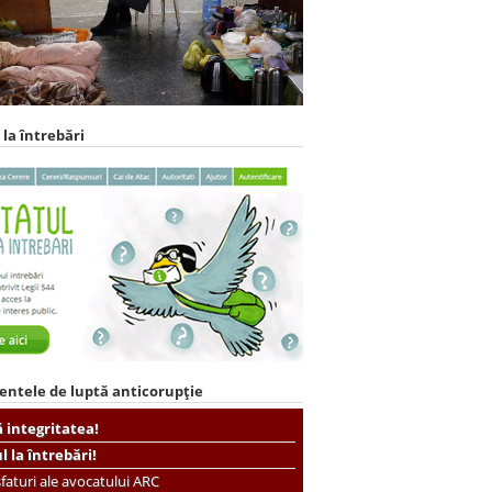
 la întrebări
entele de luptă anticorupție
ă integritatea!
ul la întrebări!
faturi ale avocatului ARC