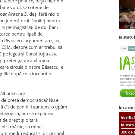
tabere politice, deşi chiar din
bine votul. O coterie de
oar Antena 3, deşi fără nici o
 pe judecătorul Danileţ pentru
e nişte magistraţi de doi bani
zarea pentru lipsă de
Ia statul
na Pivniceru argumentau şi ei,
e CSM, despre cum ar trebui să
ă pe legea şi Constituţia asta
Şi pretenţia de a elimina
care circulă dinspre Băsescu, e
egulile după ce a început o
ălbatici care
şi de presă democratică? Nu e
ă cît de penibili suntem, o ţipăm
Instrum
pedegogică, am să explic eu
Verific
t de drept şi o ţară
Ia stat
i nici măcar, ca mine,
300 de s
e om mediu educat şi orice copil