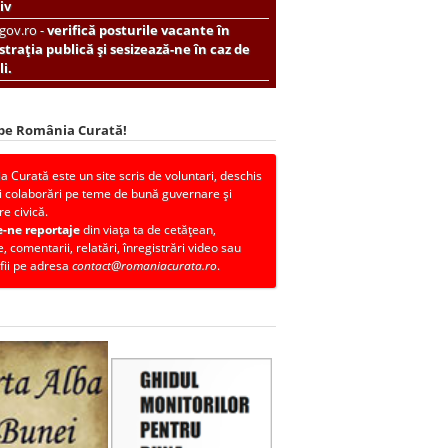
iv
.gov.ro -
verifică posturile vacante în
trația publică și sesizează-ne în caz de
i.
 pe România Curată!
 Curată este un site scris de voluntari, deschis
i colaborări pe teme de bună guvernare și
re civică.
e-ne reportaje
din viața ta de cetățean,
, comentarii, relatări, înregistrări video sau
fii pe adresa
contact@romaniacurata.ro
.