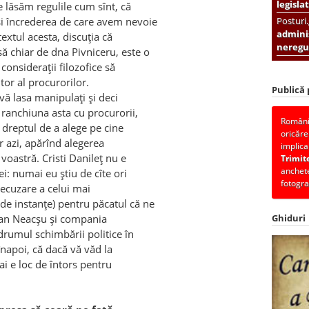
legislat
e lăsăm regulile cum sînt, că
şi încrederea de care avem nevoie
Posturi
adminis
textul acesta, discuţia că
neregul
ă chiar de dna Pivniceru, este o
consideraţii filozofice să
itor al procurorilor.
Publică
 vă lasa manipulaţi şi deci
 ranchiuna asta cu procurorii,
România
dreptul de a alege pe cine
oricăre
r azi, apărînd alegerea
implica
voastră. Cristi Danileţ nu e
Trimit
anchete
i: numai eu ştiu de cîte ori
fotogra
recuzare a celui mai
e instanţe) pentru păcatul că ne
ian Neacşu şi compania
Ghiduri
drumul schimbării politice în
 înapoi, că dacă vă văd la
ai e loc de întors pentru