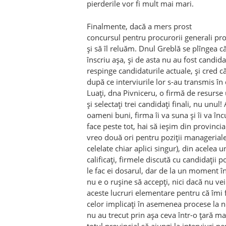
pierderile vor fi mult mai mari.
Finalmente, dacă a mers prost
concursul pentru procurorii generali pr
şi să îl reluăm. Dnul Greblă se plîngea 
înscriu aşa, şi de asta nu au fost candid
respinge candidaturile actuale, şi cred c
după ce interviurile lor s-au transmis în 
Luaţi, dna Pivniceru, o firmă de resurse 
şi selectaţi trei candidaţi finali, nu unul!
oameni buni, firma îi va suna şi îi va în
face peste tot, hai să ieşim din provinci
vreo două ori pentru poziţii manageriale
celelate chiar aplici singur), din acelea 
calificaţi, firmele discută cu candidaţii po
le fac ei dosarul, dar de la un moment î
nu e o ruşine să accepţi, nici dacă nu vei
aceste lucruri elementare pentru că îmi 
celor implicaţi în asemenea procese la 
nu au trecut prin aşa ceva într-o ţară ma
totul provincial să ajungi la interviuri pe