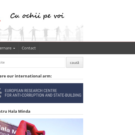
ernare
Contact
ere our international arm:
ntru Hala Minda