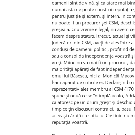
oamenii sînt de vină, şi ca atare mai bin
numai asta ne poate construi reputaţia 
pentru justiţie şi extern, şi intern. În con
nu poate fi un procuror şef CSM, deschis
greşeală. Cîtă vreme e legal, nu avem ce 
facem despre statutul trecut, actual şi vi
Judecători din CSM, aveţi de ales între a
conduşi de oamenii politici, profitînd de
sau a consolida independenţa voastră şi 
vreţi. Mîine nu va mai fi un procuror, da
majorităţii apăraţi de fapt independenţa 
omul lui Băsescu, nici al Monicăi Macove
l-am apărat de criticile ei. Declanşînd o 
reprezentativ ales membru al CSM (170 d
spune şi nouă ce se întîmplă acolo, Adr
călătoresc pe un drum greşit şi deschid 
timp ce ţin discusuri contra ei. Ia, pasul
aceeaşi căruţă cu soţia lui Costiniu nu m
reputaţia voastră.