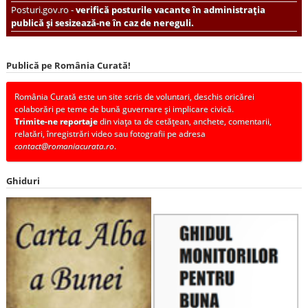
Posturi.gov.ro -
verifică posturile vacante în administrația
publică și sesizează-ne în caz de nereguli.
Publică pe România Curată!
România Curată este un site scris de voluntari, deschis oricărei
colaborări pe teme de bună guvernare și implicare civică.
Trimite-ne reportaje
din viața ta de cetățean, anchete, comentarii,
relatări, înregistrări video sau fotografii pe adresa
contact@romaniacurata.ro
.
Ghiduri