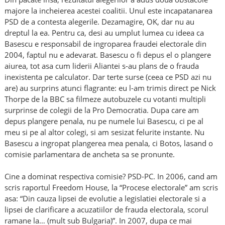
majore la incheierea acestei coalitii. Unul este incapatanarea
PSD de a contesta alegerile. Dezamagire, OK, dar nu au
dreptul la ea. Pentru ca, desi au umplut lumea cu ideea ca
Basescu e responsabil de ingroparea fraudei electorale din
2004, faptul nu e adevarat. Basescu o fi depus el o plangere
aiurea, tot asa cum liderii Aliantei s-au plans de o frauda
inexistenta pe calculator. Dar terte surse (ceea ce PSD azi nu
are) au surprins atunci flagrante: eu l-am trimis direct pe Nick
Thorpe de la BBC sa filmeze autobuzele cu votanti multipli
surprinse de colegii de la Pro Democratia. Dupa care am
depus plangere penala, nu pe numele lui Basescu, ci pe al
meu si pe al altor colegi, si am sesizat felurite instante. Nu
Basescu a ingropat plangerea mea penala, ci Botos, lasand o
comisie parlamentara de ancheta sa se pronunte.
Cine a dominat respectiva comisie? PSD-PC. In 2006, cand am
scris raportul Freedom House, la “Procese electorale” am scris
asa: “Din cauza lipsei de evolutie a legislatiei electorale si a
lipsei de clarificare a acuzatiilor de frauda electorala, scorul
ramane la… (mult sub Bulgaria)”. In 2007, dupa ce mai