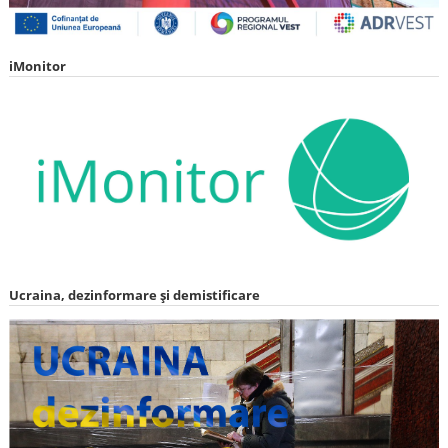
iMonitor
Ucraina, dezinformare și demistificare