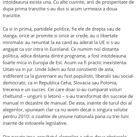
intotdeauna exista una. Cu alte cuvinte, anii de prosperitate de
dupa prima tranzitie s-au dus si acum urmeaza a doua
tranzitie.
Ca si in prima, partidele politice, fie ele de drepta sau de
stanga, orice ar promite si orice ar crede, au o libertate
minimala: au renuntat la ea cand au aderat la UE si s-au
angajat ca vor intra in Euroland. Ce numim noi distanta
politica, adica distanta dintre programe, a fost intotdeauna
foarte mica in Europa de Est. Acum va fi practic inexistenta.
Uitati-va in jur. Unde liderii au fost constienti de asta,
indiferent ca la guvernare au fost populistii, liberalii sau social-
democratii, ca in Republica Ceha, Slovacia sau Polonia,
trecerea e un succes. Cei care doar si-au cumparat voturi
cheltuind – ungurii si letonii – s-au transformat din succese de
manual in dezastre de manual. De asta, inainte de turul doi al
alegerilor, spuneam clar ca nu avem decat o singura solutie
pentru 2010: o coalitie de uniune nationala pana cu trei luni
inainte de viitoarele legislative.
Din pacate insa, rezultatul alegerilor a adus doua obstacole