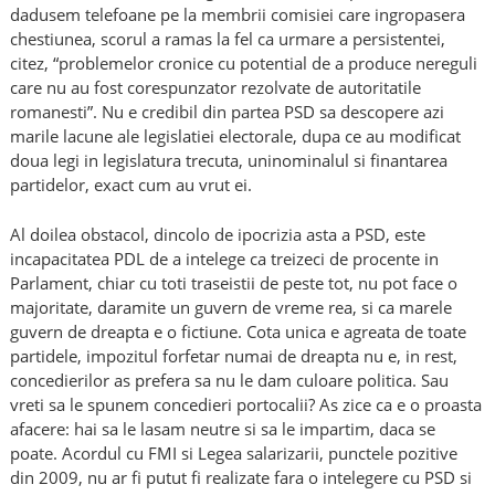
dadusem telefoane pe la membrii comisiei care ingropasera
chestiunea, scorul a ramas la fel ca urmare a persistentei,
citez, “problemelor cronice cu potential de a produce nereguli
care nu au fost corespunzator rezolvate de autoritatile
romanesti”. Nu e credibil din partea PSD sa descopere azi
marile lacune ale legislatiei electorale, dupa ce au modificat
doua legi in legislatura trecuta, uninominalul si finantarea
partidelor, exact cum au vrut ei.
Al doilea obstacol, dincolo de ipocrizia asta a PSD, este
incapacitatea PDL de a intelege ca treizeci de procente in
Parlament, chiar cu toti traseistii de peste tot, nu pot face o
majoritate, daramite un guvern de vreme rea, si ca marele
guvern de dreapta e o fictiune. Cota unica e agreata de toate
partidele, impozitul forfetar numai de dreapta nu e, in rest,
concedierilor as prefera sa nu le dam culoare politica. Sau
vreti sa le spunem concedieri portocalii? As zice ca e o proasta
afacere: hai sa le lasam neutre si sa le impartim, daca se
poate. Acordul cu FMI si Legea salarizarii, punctele pozitive
din 2009, nu ar fi putut fi realizate fara o intelegere cu PSD si