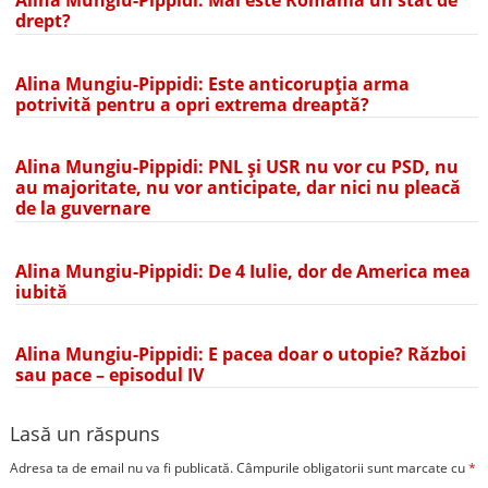
Alina Mungiu-Pippidi: Mai este România un stat de
drept?
Alina Mungiu-Pippidi: Este anticorupția arma
potrivită pentru a opri extrema dreaptă?
Alina Mungiu-Pippidi: PNL și USR nu vor cu PSD, nu
au majoritate, nu vor anticipate, dar nici nu pleacă
de la guvernare
Alina Mungiu-Pippidi: De 4 Iulie, dor de America mea
iubită
Alina Mungiu-Pippidi: E pacea doar o utopie? Război
sau pace – episodul IV
Lasă un răspuns
Adresa ta de email nu va fi publicată.
Câmpurile obligatorii sunt marcate cu
*