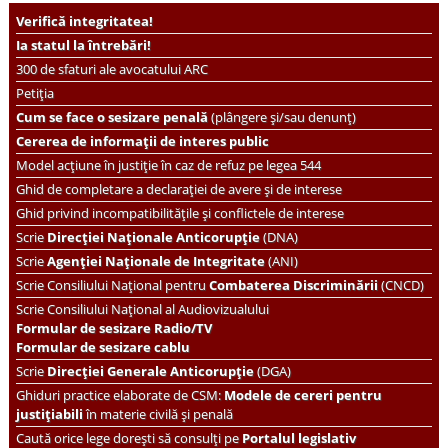
Verifică integritatea!
Ia statul la întrebări!
300 de sfaturi ale avocatului ARC
Petiția
Cum se face o sesizare penală
(plângere și/sau denunț)
Cererea de informații de interes public
Model acțiune în justiție în caz de refuz pe legea 544
Ghid de completare a declarației de avere și de interese
Ghid privind incompatibilitățile și conflictele de interese
Scrie
Direcției Naționale Anticorupție
(DNA)
Scrie
Agenției Naționale de Integritate
(ANI)
Scrie
Consiliului Național pentru
Combaterea Discriminării
(CNCD)
Scrie Consiliului Național al Audiovizualului
Formular de sesizare Radio/TV
Formular de sesizare cablu
Scrie
Direcției Generale Anticorupție
(DGA)
Ghiduri practice elaborate de CSM:
Modele de cereri pentru
justițiabili
în materie civilă și penală
Caută orice lege dorești să consulți pe
Portalul legislativ