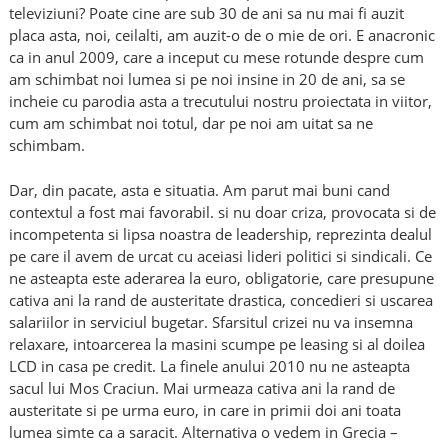
televiziuni? Poate cine are sub 30 de ani sa nu mai fi auzit
placa asta, noi, ceilalti, am auzit-o de o mie de ori. E anacronic
ca in anul 2009, care a inceput cu mese rotunde despre cum
am schimbat noi lumea si pe noi insine in 20 de ani, sa se
incheie cu parodia asta a trecutului nostru proiectata in viitor,
cum am schimbat noi totul, dar pe noi am uitat sa ne
schimbam.
Dar, din pacate, asta e situatia. Am parut mai buni cand
contextul a fost mai favorabil. si nu doar criza, provocata si de
incompetenta si lipsa noastra de leadership, reprezinta dealul
pe care il avem de urcat cu aceiasi lideri politici si sindicali. Ce
ne asteapta este aderarea la euro, obligatorie, care presupune
cativa ani la rand de austeritate drastica, concedieri si uscarea
salariilor in serviciul bugetar. Sfarsitul crizei nu va insemna
relaxare, intoarcerea la masini scumpe pe leasing si al doilea
LCD in casa pe credit. La finele anului 2010 nu ne asteapta
sacul lui Mos Craciun. Mai urmeaza cativa ani la rand de
austeritate si pe urma euro, in care in primii doi ani toata
lumea simte ca a saracit. Alternativa o vedem in Grecia –