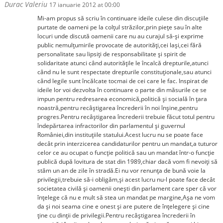
Durac Valeriu
17 ianuarie 2012 at 00:00
Mi-am propus să scriu în continuare ideile culese din discuţiile
purtate de oameni pe la colţul străzilor,prin pieţe sau în alte
locuri unde discută oamenii care nu au curajul să-şi exprime
public nemulţumirile provocate de autorităţi,cei laşi,cei fără
personalitate sau lipsiţi de responsabilitate şi spirit de
solidaritate atunci când autorităţile le încalcă drepturile,atunci
când nu le sunt respectate drepturile constituţionale,sau atunci
când legile sunt încălcate tocmai de cei care le fac. Inspirat de
ideile lor voi dezvolta în continuare o parte din măsurile ce se
impun pentru redresarea economică,politică şi socială în ţara
noastră,pentru recâştigarea încrederii în noi înşine,pentru
progres.Pentru recâştigarea încrederii trebuie făcut totul pentru
îndepărtarea infractorilor din parlamentul şi guvernul
României,din instituţiile statului.Acest lucru nu se poate face
decât prin interzicerea candidaturilor pentru un mandat,a tuturor
celor ce au ocupat o funcţie politică sau un mandat într-o funcţie
publică după lovitura de stat din 1989,chiar dacă vom fi nevoiţi să
stăm un an de zile în stradă.Ei nu vor renunţa de bună voie la
privilegii,trebuie să-i obligăm,şi acest lucru nu-l poate face decât
societatea civilă şi oamenii oneşti din parlament care sper că vor
înţelege că nu e mult să stea un mandat pe margine,Aşa ne vom
da şi noi seama cine e onest şi are putere de înţelegere şi cine
ţine cu dinţii de privilegii.Pentru recâştigarea încrederii în