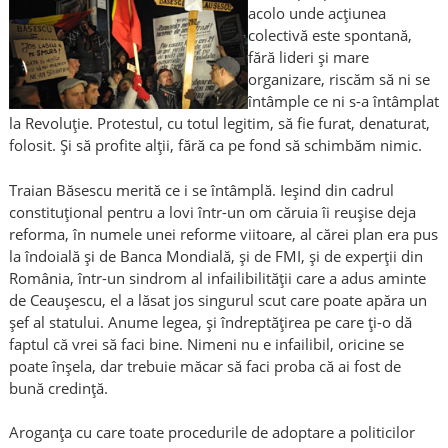
acolo unde acțiunea
colectivă este spontană,
fără lideri și mare
organizare, riscăm să ni se
întâmple ce ni s-a întâmplat
la Revoluție. Protestul, cu totul legitim, să fie furat, denaturat,
folosit. Și să profite alții, fără ca pe fond să schimbăm nimic.
Traian Băsescu merită ce i se întâmplă. Ieșind din cadrul
constituțional pentru a lovi într-un om căruia îi reușise deja
reforma, în numele unei reforme viitoare, al cărei plan era pus
la îndoială și de Banca Mondială, și de FMI, și de experții din
România, într-un sindrom al infailibilității care a adus aminte
de Ceaușescu, el a lăsat jos singurul scut care poate apăra un
șef al statului. Anume legea, și îndreptățirea pe care ți-o dă
faptul că vrei să faci bine. Nimeni nu e infailibil, oricine se
poate înșela, dar trebuie măcar să faci proba că ai fost de
bună credință.
Aroganța cu care toate procedurile de adoptare a politicilor