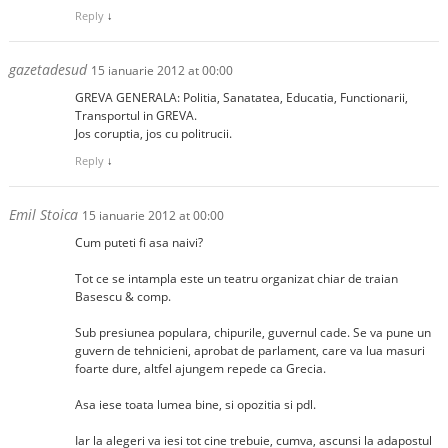
Reply
↓
gazetadesud
15 ianuarie 2012 at 00:00
GREVA GENERALA: Politia, Sanatatea, Educatia, Functionarii,
Transportul in GREVA.
Jos coruptia, jos cu politrucii.
Reply
↓
Emil Stoica
15 ianuarie 2012 at 00:00
Cum puteti fi asa naivi?
Tot ce se intampla este un teatru organizat chiar de traian
Basescu & comp.
Sub presiunea populara, chipurile, guvernul cade. Se va pune un
guvern de tehnicieni, aprobat de parlament, care va lua masuri
foarte dure, altfel ajungem repede ca Grecia.
Asa iese toata lumea bine, si opozitia si pdl.
Iar la alegeri va iesi tot cine trebuie, cumva, ascunsi la adapostul