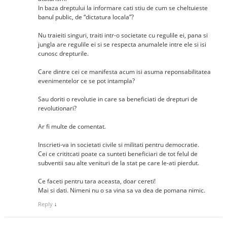
In baza dreptului la informare cati stiu de cum se cheltuieste
banul public, de “dictatura locala”?
Nu traieiti singuri, traiti intr-o societate cu regulile ei, pana si
jungla are regulile ei si se respecta anumalele intre ele si isi
cunosc drepturile.
Care dintre cei ce manifesta acum isi asuma reponsabilitatea
evenimentelor ce se pot intampla?
Sau doriti o revolutie in care sa beneficiati de drepturi de
revolutionari?
Ar fi multe de comentat.
Inscrieti-va in societati civile si militati pentru democratie.
Cei ce crititcati poate ca sunteti beneficiari de tot felul de
subventii sau alte venituri de la stat pe care le-ati pierdut.
Ce faceti pentru tara aceasta, doar cereti!
Mai si dati. Nimeni nu o sa vina sa va dea de pomana nimic.
Reply
↓