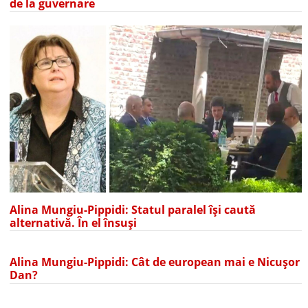
de la guvernare
Alina Mungiu-Pippidi: Statul paralel își caută
alternativă. În el însuși
Alina Mungiu-Pippidi: Cât de european mai e Nicușor
Dan?