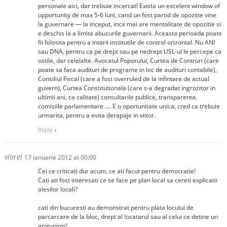
personale aici, dar trebuie incercat! Exista un excelent window of
opportunity de max 5-6 luni, cand un fost partid de opozitie vine
la guvernare — la inceput, inca mai are mentalitate de opozitie si
e deschis la a limita abuzurile guvernarii. Aceasta perioada poate
fii folosita pentru a intarii institutile de control orizontal. Nu ANI
sau DNA, pentru ca pe drept sau pe nedrept USL-ul le percepe ca
ostile, dar celelalte. Avocatul Poporului, Curtea de Contruri (care
poate sa faca audituri de programe in loc de audituri contabile),
Consiliul Fiscal (care a fost overruled de la infintare de actual
guvern), Curtea Constitutionala (care s-a degradat ingrozitor in
ultimii ani, ca calitate) consultarile publice, transparenta,
comisiile parlamentare …. E o oportunitate unica, cred ca trebuie
urmarita, pentru a evita derapaje in viitor.
Reply
↓
viorel
17 ianuarie 2012 at 00:00
Cei ce criticati dur acum, ce ati facut pentru democratie!
Cati ati fost interesati ce se face pe plan local sa cereti explicatii
alesilor locali?
cati din bucuresti au demonstrat pentru plata locului de
parcarcare de la bloc, drept al locatarul sau al celui ce detine un
atoturism!