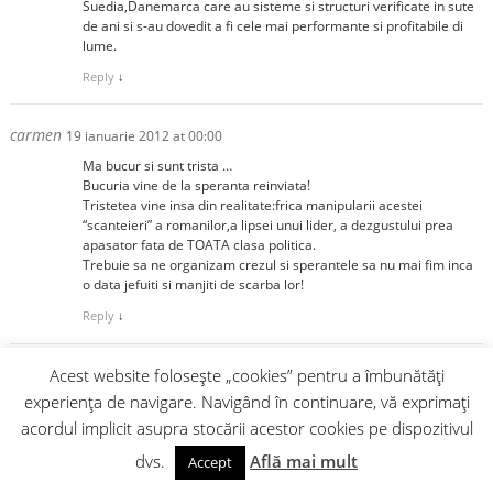
Suedia,Danemarca care au sisteme si structuri verificate in sute
de ani si s-au dovedit a fi cele mai performante si profitabile di
lume.
Reply
↓
carmen
19 ianuarie 2012 at 00:00
Ma bucur si sunt trista …
Bucuria vine de la speranta reinviata!
Tristetea vine insa din realitate:frica manipularii acestei
“scanteieri” a romanilor,a lipsei unui lider, a dezgustului prea
apasator fata de TOATA clasa politica.
Trebuie sa ne organizam crezul si sperantele sa nu mai fim inca
o data jefuiti si manjiti de scarba lor!
Reply
↓
Durac Valeriu
Acest website folosește „cookies” pentru a îmbunătăți
24 ianuarie 2012 at 00:00
experiența de navigare. Navigând în continuare, vă exprimați
Printre ideile desprinse din discuţiile cu oamenii,unele sunt
deosebit de interesante,cu multe dintre ele fiind şi eu de
acordul implicit asupra stocării acestor cookies pe dispozitivul
acord,numai că eu sunt sceptic că vom găsii acei oameni care să
dvs.
Află mai mult
Accept
aibă curajul să abordeze asemenea probleme mai ales cele ce
depind de contextul internaţional.Una dintre propuneri ar fi ca