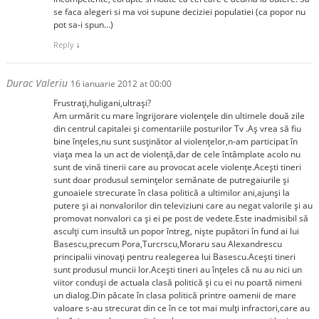
se faca alegeri si ma voi supune deciziei populatiei (ca popor nu
pot sa-i spun…)
Reply
↓
Durac Valeriu
16 ianuarie 2012 at 00:00
Frustraţi,huligani,ultraşi?
Am urmărit cu mare îngrijorare violenţele din ultimele două zile
din centrul capitalei şi comentariile posturilor Tv .Aş vrea să fiu
bine înţeles,nu sunt susţinător al violenţelor,n-am participat în
viaţa mea la un act de violenţă,dar de cele întâmplate acolo nu
sunt de vină tinerii care au provocat acele violenţe.Aceşti tineri
sunt doar produsul seminţelor semănate de putregaiurile şi
gunoaiele strecurate în clasa politică a ultimilor ani,ajunşi la
putere şi ai nonvalorilor din televiziuni care au negat valorile şi au
promovat nonvalori ca şi ei pe post de vedete.Este inadmisibil să
asculţi cum insultă un popor întreg, nişte pupători în fund ai lui
Basescu,precum Pora,Turcrscu,Moraru sau Alexandrescu
principalii vinovaţi pentru realegerea lui Basescu.Aceşti tineri
sunt produsul muncii lor.Aceşti tineri au înţeles că nu au nici un
viitor conduşi de actuala clasă politică şi cu ei nu poartă nimeni
un dialog.Din păcate în clasa politică printre oamenii de mare
valoare s-au strecurat din ce în ce tot mai mulţi infractori,care au