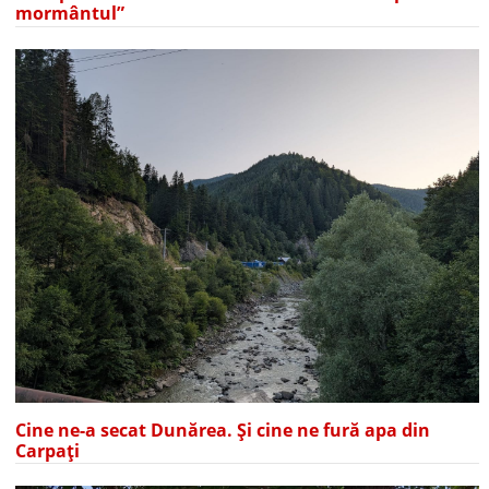
mormântul”
Cine ne-a secat Dunărea. Și cine ne fură apa din
Carpați