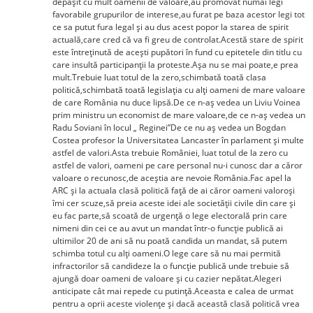
depăşit cu mult oamenii de valoare,au promovat numai legi
favorabile grupurilor de interese,au furat pe baza acestor legi tot
ce sa putut fura legal şi au dus acest popor la starea de spirit
actuală,care cred că va fi greu de controlat.Acestă stare de spirit
este întreţinută de aceşti pupători în fund cu epitetele din titlu cu
care insultă participanţii la proteste.Aşa nu se mai poate,e prea
mult.Trebuie luat totul de la zero,schimbată toată clasa
politică,schimbată toată legislaţia cu alţi oameni de mare valoare
de care România nu duce lipsă.De ce n-aş vedea un Liviu Voinea
prim ministru un economist de mare valoare,de ce n-aş vedea un
Radu Soviani în locul „ Reginei”De ce nu aş vedea un Bogdan
Costea profesor la Universitatea Lancaster în parlament şi multe
astfel de valori.Asta trebuie României, luat totul de la zero cu
astfel de valori, oameni pe care personal nu-i cunosc dar a căror
valoare o recunosc,de aceştia are nevoie România.Fac apel la
ARC şi la actuala clasă politică faţă de ai căror oameni valoroşi
îmi cer scuze,să preia aceste idei ale societăţii civile din care şi
eu fac parte,să scoată de urgenţă o lege electorală prin care
nimeni din cei ce au avut un mandat într-o funcţie publică ai
ultimilor 20 de ani să nu poată candida un mandat, să putem
schimba totul cu alţi oameni.O lege care să nu mai permită
infractorilor să candideze la o funcţie publică unde trebuie să
ajungă doar oameni de valoare şi cu cazier nepătat.Alegeri
anticipate cât mai repede cu putinţă.Aceasta e calea de urmat
pentru a oprii aceste violenţe şi dacă această clasă politică vrea