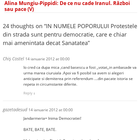
Alina Mungiu-Pippidi: De ce nu cade Iranul. Război
sau pace (V)
24 thoughts on “
IN NUMELE POPORULUI Protestele
din strada sunt pentru democratie, care e chiar
mai amenintata decat Sanatatea
”
Chiş Costel
14 ianuarie 2012 at 00:00
Io cred ca dupa mica ,cand basescu a fost ,,votat,,in ambasade va
urma marea ciuruiala .Apoi va fi posibil sa avem si alegeri
anticipate si demiterea prin referendum ….din pacate istoria se
repeta in circumstante diferite.
Reply
↓
gazetadesud
14 ianuarie 2012 at 00:00
Jandarmeria= Inima Democratiei!
BATE, BATE, BATE.