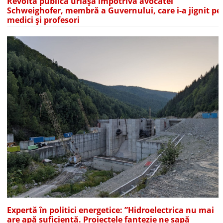
Revoltă publică uriașă împotriva avocatei
Schweighofer, membră a Guvernului, care i-a jignit pe
medici și profesori
Expertă în politici energetice: ”Hidroelectrica nu mai
are apă suficientă. Proiectele fantezie ne sapă