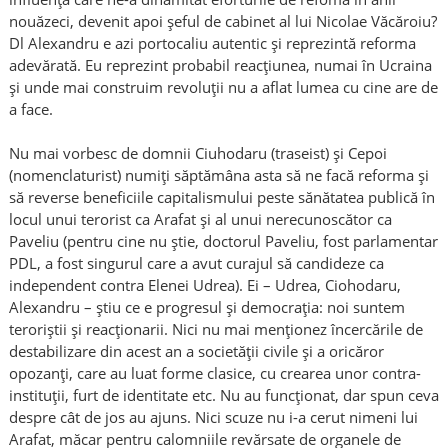
nouăzeci, devenit apoi șeful de cabinet al lui Nicolae Văcăroiu?
Dl Alexandru e azi portocaliu autentic și reprezintă reforma
adevărată. Eu reprezint probabil reacțiunea, numai în Ucraina
și unde mai construim revoluții nu a aflat lumea cu cine are de
a face.
Nu mai vorbesc de domnii Ciuhodaru (traseist) și Cepoi
(nomenclaturist) numiți săptămâna asta să ne facă reforma și
să reverse beneficiile capitalismului peste sănătatea publică în
locul unui terorist ca Arafat și al unui nerecunoscător ca
Paveliu (pentru cine nu știe, doctorul Paveliu, fost parlamentar
PDL, a fost singurul care a avut curajul să candideze ca
independent contra Elenei Udrea). Ei – Udrea, Ciohodaru,
Alexandru – știu ce e progresul și democrația: noi suntem
teroriștii și reacționarii. Nici nu mai menționez încercările de
destabilizare din acest an a societății civile și a oricăror
opozanți, care au luat forme clasice, cu crearea unor contra-
instituții, furt de identitate etc. Nu au funcționat, dar spun ceva
despre cât de jos au ajuns. Nici scuze nu i-a cerut nimeni lui
Arafat, măcar pentru calomniile revărsate de organele de