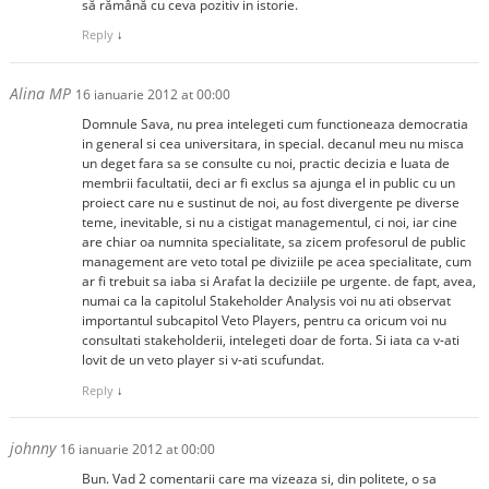
să rămână cu ceva pozitiv in istorie.
Reply
↓
Alina MP
16 ianuarie 2012 at 00:00
Domnule Sava, nu prea intelegeti cum functioneaza democratia
in general si cea universitara, in special. decanul meu nu misca
un deget fara sa se consulte cu noi, practic decizia e luata de
membrii facultatii, deci ar fi exclus sa ajunga el in public cu un
proiect care nu e sustinut de noi, au fost divergente pe diverse
teme, inevitable, si nu a cistigat managementul, ci noi, iar cine
are chiar oa numnita specialitate, sa zicem profesorul de public
management are veto total pe diviziile pe acea specialitate, cum
ar fi trebuit sa iaba si Arafat la deciziile pe urgente. de fapt, avea,
numai ca la capitolul Stakeholder Analysis voi nu ati observat
importantul subcapitol Veto Players, pentru ca oricum voi nu
consultati stakeholderii, intelegeti doar de forta. Si iata ca v-ati
lovit de un veto player si v-ati scufundat.
Reply
↓
johnny
16 ianuarie 2012 at 00:00
Bun. Vad 2 comentarii care ma vizeaza si, din politete, o sa