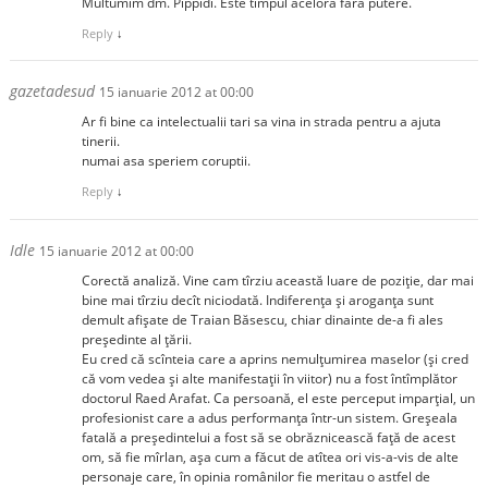
Multumim dm. Pippidi. Este timpul acelora fara putere.
Reply
↓
gazetadesud
15 ianuarie 2012 at 00:00
Ar fi bine ca intelectualii tari sa vina in strada pentru a ajuta
tinerii.
numai asa speriem coruptii.
Reply
↓
Idle
15 ianuarie 2012 at 00:00
Corectă analiză. Vine cam tîrziu această luare de poziție, dar mai
bine mai tîrziu decît niciodată. Indiferența și aroganța sunt
demult afișate de Traian Băsescu, chiar dinainte de-a fi ales
președinte al țării.
Eu cred că scînteia care a aprins nemulțumirea maselor (și cred
că vom vedea și alte manifestații în viitor) nu a fost întîmplător
doctorul Raed Arafat. Ca persoană, el este perceput imparțial, un
profesionist care a adus performanța într-un sistem. Greșeala
fatală a președintelui a fost să se obrăznicească față de acest
om, să fie mîrlan, așa cum a făcut de atîtea ori vis-a-vis de alte
personaje care, în opinia românilor fie meritau o astfel de