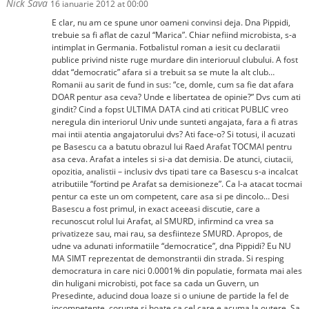
Nick Sava
16 ianuarie 2012 at 00:00
E clar, nu am ce spune unor oameni convinsi deja. Dna Pippidi,
trebuie sa fi aflat de cazul “Marica”. Chiar nefiind microbista, s-a
intimplat in Germania. Fotbalistul roman a iesit cu declaratii
publice privind niste ruge murdare din interioruul clubului. A fost
ddat “democratic” afara si a trebuit sa se mute la alt club…
Romanii au sarit de fund in sus: “ce, domle, cum sa fie dat afara
DOAR pentur asa ceva? Unde e libertatea de opinie?” Dvs cum ati
gindit? Cind a fopst ULTIMA DATA cind ati criticat PUBLIC vreo
neregula din interiorul Univ unde sunteti angajata, fara a fi atras
mai intii atentia angajatorului dvs? Ati face-o? Si totusi, il acuzati
pe Basescu ca a batutu obrazul lui Raed Arafat TOCMAI pentru
asa ceva. Arafat a inteles si si-a dat demisia. De atunci, ciutacii,
opozitia, analistii – inclusiv dvs tipati tare ca Basescu s-a incalcat
atributiile “fortind pe Arafat sa demisioneze”. Ca l-a atacat tocmai
pentur ca este un om competent, care asa si pe dincolo… Desi
Basescu a fost primul, in exact aceeasi discutie, care a
recunoscut rolul lui Arafat, al SMURD, infirmind ca vrea sa
privatizeze sau, mai rau, sa desfiinteze SMURD. Apropos, de
udne va adunati informatiile “democratice”, dna Pippidi? Eu NU
MA SIMT reprezentat de demonstrantii din strada. Si resping
democratura in care nici 0.0001% din populatie, formata mai ales
din huligani microbisti, pot face sa cada un Guvern, un
Presedinte, aducind doua loaze si o uniune de partide la fel de
incompetente, corupte si hoate ca cel care e acuma la outere. Sa