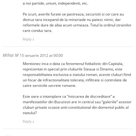
a noi partide, uniuni, independenti, etc.
Pe scurt, averile furate se pastreaza, securistii si cei care au
distrus tara incepand de la mineriade nu patesc nimic, dar
reformele dure de abia acum urmeaza. Totul la ordinul strainilor
care conduc tara.
Reply
↓
Mihai M
15 ianuarie 2012 at 00:00
Mentionez inca o data ca fenomenul fotbalistic din Capitala,
reprezentat in special prin cluburile Steaua si Dinamo, este
responsabilitatea exclusiva a statului roman, aceste cluburi fiind
un focar de infractionalitate tolerata, infiltrate si controlate de
catre serviciile secrete romane.
Este oare o intamplare ca “miscarea de discreditare” a
manifestatiilor din Bucuresti are in centrul sau “galeriile” acestor
cluburi private scoase anti-constitutional din domeniul public al
statului?
Reply
↓