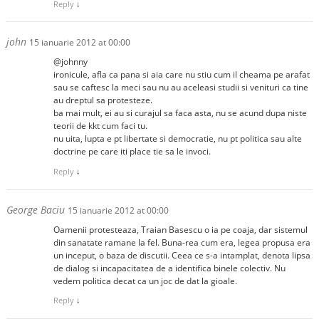
Reply
↓
john
15 ianuarie 2012 at 00:00
@johnny
ironicule, afla ca pana si aia care nu stiu cum il cheama pe arafat
sau se caftesc la meci sau nu au aceleasi studii si venituri ca tine
au dreptul sa protesteze.
ba mai mult, ei au si curajul sa faca asta, nu se acund dupa niste
teorii de kkt cum faci tu.
nu uita, lupta e pt libertate si democratie, nu pt politica sau alte
doctrine pe care iti place tie sa le invoci.
Reply
↓
George Baciu
15 ianuarie 2012 at 00:00
Oamenii protesteaza, Traian Basescu o ia pe coaja, dar sistemul
din sanatate ramane la fel. Buna-rea cum era, legea propusa era
un inceput, o baza de discutii. Ceea ce s-a intamplat, denota lipsa
de dialog si incapacitatea de a identifica binele colectiv. Nu
vedem politica decat ca un joc de dat la gioale.
Reply
↓