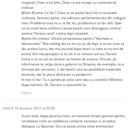
raspund. Chiar si lui John. Doar ca voi incepe cu comentariul
civilizat.
@Dan Bruma. Ce fac? Ceea ce se poate face intr-o societate
civilizata. Semnez petitii, ma adresez parlamentarului din colegiul
meu. Problema insa nu e ce fac eu, problema e ce fac altii. Sper
ca nu sustii teza conform careia baietii care distrugeau centrul
aseara “faceau ceva” contra legii sanatatii.
@john Am inteles. Ultrasii protesteaza pentru “libertate si
democratie”. Mai inteleg din ce zici tu ca, de fapt, si eu as vrea sa
fac acelasi lucru, dar ma ascund dupa teorii cu care tu nu esti de
acord. Am mai priceput ca tu stii si ce venituri am eu. Partea
funny e ca nu stii ce venituri au baietii de aseara. Oricum, pt.
informarea ta, aripa dura a galeriei lui Dinamo, de exemplu, nu e
formata din cersetori, ci din baieti care au posibilitati materiale
bunicele, dar le place distractia cu jandarmii.
In rest e clar. Tu ii aprobi pe astia care dau cu cocteiluri Molotov
dupa oameni. Ok. Fiecare cu pasiunile lui.
Reply
↓
Laura
16 ianuarie 2012 at 00:00
Acum este, dupa parerea mea, un moment forate oportun pentru
societatea civila sa stabilesca contacte serioase si un policy
dialogue cu Opozitia. Stiu ca poate exista niste animozitati