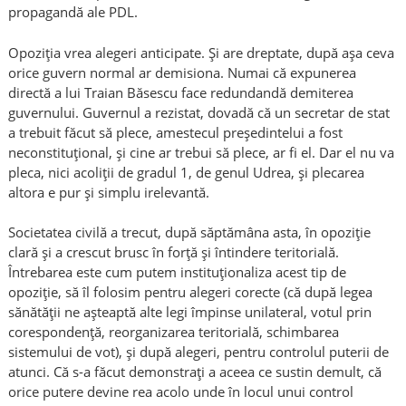
propagandă ale PDL.
Opoziția vrea alegeri anticipate. Și are dreptate, după așa ceva
orice guvern normal ar demisiona. Numai că expunerea
directă a lui Traian Băsescu face redundandă demiterea
guvernului. Guvernul a rezistat, dovadă că un secretar de stat
a trebuit făcut să plece, amestecul președintelui a fost
neconstituțional, și cine ar trebui să plece, ar fi el. Dar el nu va
pleca, nici acoliții de gradul 1, de genul Udrea, și plecarea
altora e pur și simplu irelevantă.
Societatea civilă a trecut, după săptămâna asta, în opoziție
clară și a crescut brusc în forță și întindere teritorială.
Întrebarea este cum putem instituționaliza acest tip de
opoziție, să îl folosim pentru alegeri corecte (că după legea
sănătății ne așteaptă alte legi împinse unilateral, votul prin
corespondență, reorganizarea teritorială, schimbarea
sistemului de vot), și după alegeri, pentru controlul puterii de
atunci. Că s-a făcut demonstrați a aceea ce sustin demult, că
orice putere devine rea acolo unde în locul unui control