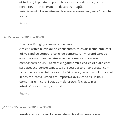
atitudine (deși asta nu poate fi o scuză niciodată) fie, ce mai
conta devreme ce erau toți de aceași teapă.
Iată că românii s-au săturat de toate acestea, iar „javra” trebuie
să plece.
Reply
↓
Lu
15 ianuarie 2012 at 00:00
Doamna Mungiu,sa vamai spun ceva:
Am citit articolul dvs de pe contributors.ro chiar in ziua publicarii
lui, vazand cu stupoare corul de comentatori virulenti care se
exprima impotriva dvs. Am scris un comentariu in care il
combateam pe unul perfect elegant: omulzicea ca el n-are chef
sa plateasca pentru sanatatea si scoala altora, iar eu explicam
principiul solodaritatii sociale. In 24 de ore, comentariul n-a intrat.
In schimb, toata lumea era impotriva dvs. Am scris un nou
comentariu in care ii trageam de urechi. Nici asta n-a
intrat. Va ziceam asa, ca sa stiti…
Reply
↓
johnny
15 ianuarie 2012 at 00:00
Intreb si eu ca fraierul acuma, duminica dimineata, dupa