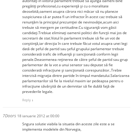
autorităţi în viitorul parlament trebuie să ajungă oameni bine
pregătiţi profesional,cu experienţă şi cu o moralitate
deosebită,oameni asupra cărora nici măcar să nu planeze
suspiciunea că ar putea fi un infractor.În acest caz trebuie să
renunţăm la principiul prezumţiei de nevinovăţie,acum aici
trebuie să mergem pe certitudine.Cu siguranţă vom găsii
candidaţi.Trebiue eliminaţi oamenii politici din funcţii mai jos de
secretarii de stat.Votul în parlament trebuie să fie un vot de
conştiinţă,iar direcţia în care trebuie făcut votul asupra unei legi
dată de şeful de partid sau şeful grupului parlamentar trebuie
considerată trafic de influenţă şi sancţionată conform legii
penale.Deasemenea reţinerea de către şeful de partid sau grup
parlamentar de la vot a unui senator sau deputat să fie
considerată infracţiune şi sancţionată corespunzător..Trebie
interzisă migraţia dintre partide în timpul mandatului.Salarizarea
parlamentarilor să fie la nivelul maxim iar pedeapsa pentru o
infracţiune săvârşită de un demnitar să fie dublă faţă de
prevederile legale.
Reply
↓
7Doors
18 ianuarie 2012 at 00:00
Sngura solutie viabila la situatia din aceste zile este a se
implementa modelele din Norvegia,