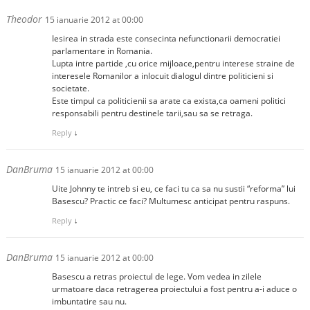
Theodor
15 ianuarie 2012 at 00:00
Iesirea in strada este consecinta nefunctionarii democratiei
parlamentare in Romania.
Lupta intre partide ,cu orice mijloace,pentru interese straine de
interesele Romanilor a inlocuit dialogul dintre politicieni si
societate.
Este timpul ca politicienii sa arate ca exista,ca oameni politici
responsabili pentru destinele tarii,sau sa se retraga.
Reply
↓
DanBruma
15 ianuarie 2012 at 00:00
Uite Johnny te intreb si eu, ce faci tu ca sa nu sustii “reforma” lui
Basescu? Practic ce faci? Multumesc anticipat pentru raspuns.
Reply
↓
DanBruma
15 ianuarie 2012 at 00:00
Basescu a retras proiectul de lege. Vom vedea in zilele
urmatoare daca retragerea proiectului a fost pentru a-i aduce o
imbuntatire sau nu.