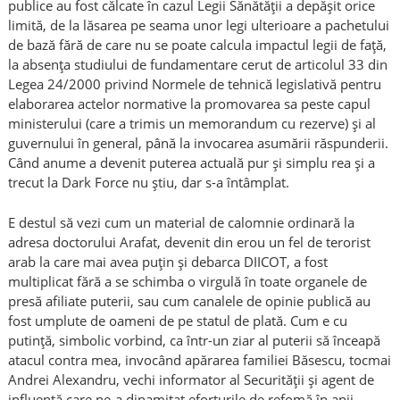
publice au fost călcate în cazul Legii Sănătății a depășit orice
limită, de la lăsarea pe seama unor legi ulterioare a pachetului
de bază fără de care nu se poate calcula impactul legii de față,
la absența studiului de fundamentare cerut de articolul 33 din
Legea 24/2000 privind Normele de tehnică legislativă pentru
elaborarea actelor normative la promovarea sa peste capul
ministerului (care a trimis un memorandum cu rezerve) și al
guvernului în general, până la invocarea asumării răspunderii.
Când anume a devenit puterea actuală pur și simplu rea și a
trecut la Dark Force nu știu, dar s-a întâmplat.
E destul să vezi cum un material de calomnie ordinară la
adresa doctorului Arafat, devenit din erou un fel de terorist
arab la care mai avea puțin și debarca DIICOT, a fost
multiplicat fără a se schimba o virgulă în toate organele de
presă afiliate puterii, sau cum canalele de opinie publică au
fost umplute de oameni de pe statul de plată. Cum e cu
putință, simbolic vorbind, ca într-un ziar al puterii să înceapă
atacul contra mea, invocând apărarea familiei Băsescu, tocmai
Andrei Alexandru, vechi informator al Securității și agent de
influență care ne-a dinamitat eforturile de refomă în anii