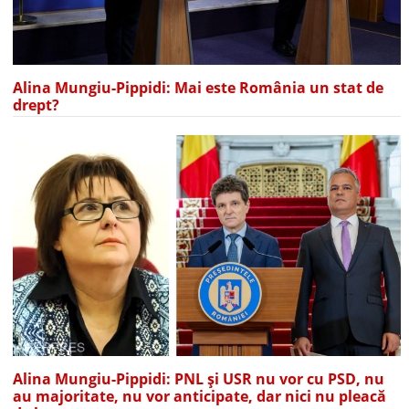
Alina Mungiu-Pippidi: Mai este România un stat de
drept?
Alina Mungiu-Pippidi: PNL și USR nu vor cu PSD, nu
au majoritate, nu vor anticipate, dar nici nu pleacă