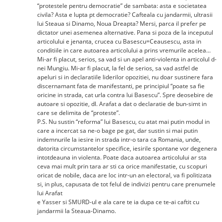
“protestele pentru democratie” de sambata: asta e societatea
civila? Asta e lupta pt democratie? Cafteala cu jandarmii, ultrasii
lui Steaua si Dinamo, Noua Dreapta? Mersi, parca il prefer pe
dictator unei asemenea alternative. Pana si poza de la inceputul
articolului e jenanta, crucea cu Basescu=Ceausescu, asta in
conditiile in care autoarea articolului a prins vremurile acelea…
Mi-ar fi placut, serios, sa vad si un apel anti-violenta in articolul d-
nei Mungiu. Mi-ar fi placut, la fel de serios, sa vad astfel de
apeluri si in declaratiile liderilor opozitiei, nu doar sustinere fara
discernamant fata de manifestanti, pe principiul “poate sa fie
oricine in strada, cat urla contra lui Basescu”. Spre deosebire de
autoare si opozitie, dl. Arafat a dat o declaratie de bun-simt in
care se delimita de “proteste”.
P.S. Nu sustin “reforma” lui Basescu, cu atat mai putin modul in
care a incercat sa ne-o bage pe gat, dar sustin si mai putin
indemnurile la iesire in strada intr-o tara ca Romania, unde,
datorita circumstantelor specifice, iesirile spontane vor degenera
intotdeauna in violenta. Poate daca autoarea articolului ar sta
ceva mai mult prin tara ar sti ca orice manifestatie, cu scopuri
oricat de nobile, daca are loc intr-un an electoral, va fi politizata
si, in plus, capusata de tot felul de indivizi pentru care prenumele
lui Arafat
e Yasser si SMURD-ul e ala care te ia dupa ce te-ai caftit cu
jandarmii la Steaua-Dinamo.