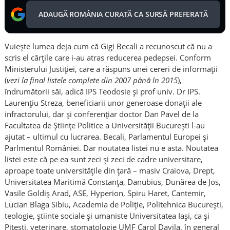
ADAUGĂ ROMÂNIA CURATĂ CA SURSĂ PREFERATĂ
Vuiește lumea deja cum că Gigi Becali a recunoscut că nu a
scris el cărțile care i-au atras reducerea pedepsei. Conform
Ministerului Justiției, care a răspuns unei cereri de informații
(
vezi la final listele complete din 2007 până în 2015
),
îndrumătorii săi, adică IPS Teodosie și prof univ. Dr IPS.
Laurențiu Streza, beneficiarii unor generoase donații ale
infractorului, dar și conferențiar doctor Dan Pavel de la
Facultatea de Științe Politice a Universității București l-au
ajutat – ultimul cu lucrarea. Becali, Parlamentul Europei și
Parlmentul României. Dar noutatea listei nu e asta. Noutatea
listei este că pe ea sunt zeci și zeci de cadre universitare,
aproape toate universitățile din țară – masiv Craiova, Drept,
Universitatea Maritimă Constanța, Danubius, Dunărea de Jos,
Vasile Goldiș Arad, ASE, Hyperion, Spiru Haret, Cantemir,
Lucian Blaga Sibiu, Academia de Poliție, Politehnica București,
teologie, știinte sociale și umaniste Universitatea Iași, ca și
Pitești, veterinare, stomatologie UMF Carol Davila, în general