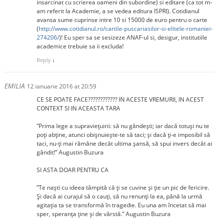
insarcinat cu scrierea oameni din subordine) si editare (ca tot m-
am referit la Academie, a se vedea editura ISPRI). Cotidianul
avansa sume cuprinse intre 10 si 15000 de euro pentru o carte
(
http://www.cotidianul.ro/cartile-puscariasilor-si-elitele-romaniei-
274206/
)! Eu sper sa se sesizeze ANAF-ul si, desigur, institutiile
academice trebuie sa ii excluda!
Reply
↓
EMILIA
12 ianuarie 2016 at 20:59
CE SE POATE FACE???????????? IN ACESTE VREMURII, IN ACEST
CONTEXT SI IN ACEASTA TARA
”Prima lege a supravieţuirii: să nu gândeşti; iar dacă totuşi nu te
poţi abţine, atunci obişnuieşte-te să taci; şi dacă ţi-e imposibil să
taci, nu-ţi mai rămâne decât ultima şansă, să spui invers decât ai
gândit!” Augustin Buzura
SI ASTA DOAR PENTRU CA
”Te naşti cu ideea tâmpită că ţi se cuvine şi ţie un pic de fericire.
Şi dacă ai curajul să o cauţi, să nu renunţi la ea, până la urmă
agitaţia ta se transformă în tragedie. Eu una am încetat să mai
sper, speranţa ţine şi de vârstă.” Augustin Buzura