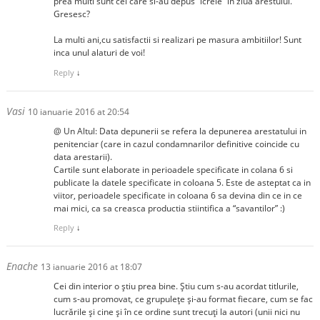
prea multi sunt cei care si-au depus “icrele” in ziua arestului.
Gresesc?
La multi ani,cu satisfactii si realizari pe masura ambitiilor! Sunt
inca unul alaturi de voi!
Reply
↓
Vasi
10 ianuarie 2016 at 20:54
@ Un Altul: Data depunerii se refera la depunerea arestatului in
penitenciar (care in cazul condamnarilor definitive coincide cu
data arestarii).
Cartile sunt elaborate in perioadele specificate in colana 6 si
publicate la datele specificate in coloana 5. Este de asteptat ca in
viitor, perioadele specificate in coloana 6 sa devina din ce in ce
mai mici, ca sa creasca productia stiintifica a “savantilor” :)
Reply
↓
Enache
13 ianuarie 2016 at 18:07
Cei din interior o știu prea bine. Știu cum s-au acordat titlurile,
cum s-au promovat, ce grupulețe și-au format fiecare, cum se fac
lucrările și cine și în ce ordine sunt trecuți la autori (unii nici nu