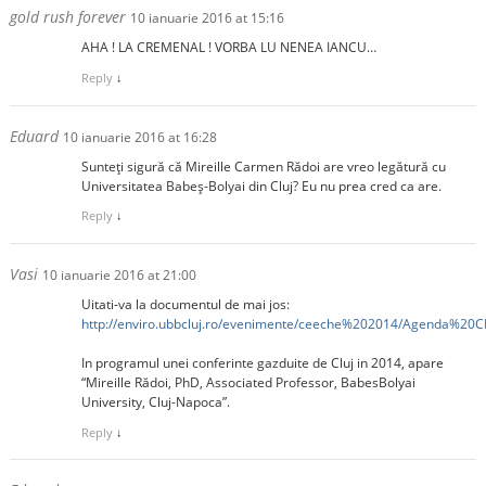
gold rush forever
10 ianuarie 2016 at 15:16
AHA ! LA CREMENAL ! VORBA LU NENEA IANCU…
Reply
↓
Eduard
10 ianuarie 2016 at 16:28
Sunteţi sigură că Mireille Carmen Rădoi are vreo legătură cu
Universitatea Babeş-Bolyai din Cluj? Eu nu prea cred ca are.
Reply
↓
Vasi
10 ianuarie 2016 at 21:00
Uitati-va la documentul de mai jos:
http://enviro.ubbcluj.ro/evenimente/ceeche%202014/Agenda%20
In programul unei conferinte gazduite de Cluj in 2014, apare
“Mireille Rădoi, PhD, Associated Professor, BabesBolyai
University, Cluj-Napoca”.
Reply
↓