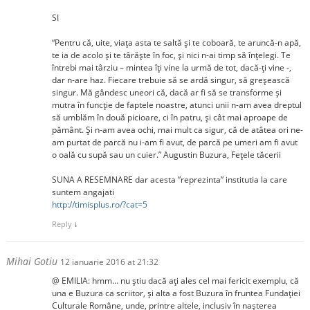
SI
“Pentru că, uite, viaţa asta te saltă şi te coboară, te aruncă-n apă,
te ia de acolo şi te târăşte în foc, şi nici n-ai timp să înţelegi. Te
întrebi mai târziu – mintea îţi vine la urmă de tot, dacă-ţi vine -,
dar n-are haz. Fiecare trebuie să se ardă singur, să greşească
singur. Mă gândesc uneori că, dacă ar fi să se transforme şi
mutra în funcţie de faptele noastre, atunci unii n-am avea dreptul
să umblăm în două picioare, ci în patru, şi cât mai aproape de
pământ. Şi n-am avea ochi, mai mult ca sigur, că de atâtea ori ne-
am purtat de parcă nu i-am fi avut, de parcă pe umeri am fi avut
o oală cu supă sau un cuier.” Augustin Buzura, Feţele tăcerii
SUNA A RESEMNARE dar acesta ”reprezinta” institutia la care
suntem angajati
http://timisplus.ro/?cat=5
Reply
↓
Mihai Gotiu
12 ianuarie 2016 at 21:32
@ EMILIA: hmm… nu știu dacă ați ales cel mai fericit exemplu, că
una e Buzura ca scriitor, și alta a fost Buzura în fruntea Fundației
Culturale Române, unde, printre altele, inclusiv în nașterea