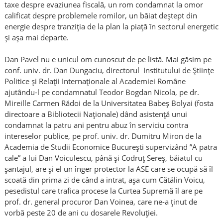
taxe despre evaziunea fiscală, un rom condamnat la omor
calificat despre problemele romilor, un băiat deștept din
energie despre tranziția de la plan la piață în sectorul energetic
și așa mai departe.
Dan Pavel nu e unicul om cunoscut de pe listă. Mai găsim pe
conf. univ. dr. Dan Dungaciu, directorul Institutului de Științe
Politice și Relații Internaționale al Academiei Române
ajutându-l pe condamnatul Teodor Bogdan Nicola, pe dr.
Mireille Carmen Rădoi de la Universitatea Babeș Bolyai (fosta
directoare a Bibliotecii Naționale) dând asistență unui
condamnat la patru ani pentru abuz în serviciu contra
intereselor publice, pe prof. univ. dr. Dumitru Miron de la
Academia de Studii Economice București supervizând ”A patra
cale” a lui Dan Voiculescu, până și Codruț Sereș, băiatul cu
șantajul, are și el un înger protector la ASE care se ocupă să îl
scoată din prima zi de când a intrat, așa cum Cătălin Voicu,
pesedistul care trafica procese la Curtea Supremă îl are pe
prof. dr. general procuror Dan Voinea, care ne-a ținut de
vorbă peste 20 de ani cu dosarele Revoluției.