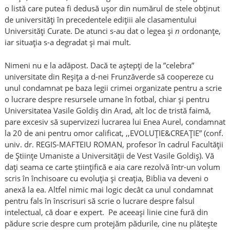
o listă care putea fi dedusă ușor din numărul de stele obținut
de universități în precedentele edițiii ale clasamentului
Universități Curate. De atunci s-au dat o legea și
n
ordonanțe,
iar situația s-a degradat și mai mult.
Nimeni nu e la adăpost. Dacă te aștepți de la ”celebra”
universitate din Reșița a d-nei Frunzăverde să coopereze cu
unul condamnat pe baza legii crimei organizate pentru a scrie
o lucrare despre resursele umane în fotbal, chiar și pentru
Universitatea Vasile Goldiș din Arad, alt loc de tristă faimă,
pare excesiv să supervizezi lucrarea lui Enea Aurel, condamnat
la 20 de ani pentru omor calificat, ,,EVOLUȚIE&CREAȚIE” (conf.
univ. dr. REGIS-MAFTEIU ROMAN, profesor în cadrul Facultății
de Științe Umaniste a Universității de Vest Vasile Goldiș). Vă
dați seama ce carte științifică e aia care rezolvă într-un volum
scris în închisoare cu evoluția și creația, Biblia va deveni o
anexă la ea. Altfel nimic mai logic decât ca unul condamnat
pentru fals în înscrisuri să scrie o lucrare despre falsul
intelectual, că doar e expert. Pe aceeași linie cine fură din
pădure scrie despre cum protejăm pădurile, cine nu plătește