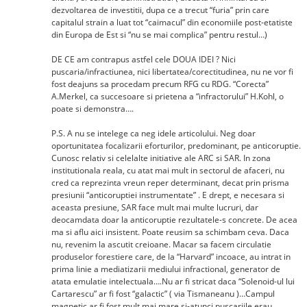
dezvoltarea de investitii, dupa ce a trecut “furia” prin care
capitalul strain a luat tot “caimacul” din economiile post-etatiste
din Europa de Est si “nu se mai complica” pentru restul…)
DE CE am contrapus astfel cele DOUA IDEI ? Nici
puscaria/infractiunea, nici libertatea/corectitudinea, nu ne vor fi
fost deajuns sa procedam precum RFG cu RDG. “Corecta”
A.Merkel, ca succesoare si prietena a “infractorului” H.Kohl, o
poate si demonstra….
P.S. A nu se intelege ca neg idele articolului. Neg doar
oportunitatea focalizarii eforturilor, predominant, pe anticoruptie.
Cunosc relativ si celelalte initiative ale ARC si SAR. In zona
institutionala reala, cu atat mai mult in sectorul de afaceri, nu
cred ca reprezinta vreun reper determinant, decat prin prisma
presiunii “anticoruptiei instrumentate” . E drept, e necesara si
aceasta presiune, SAR face mult mai multe lucruri, dar
deocamdata doar la anticoruptie rezultatele-s concrete. De acea
ma si aflu aici insistent. Poate reusim sa schimbam ceva. Daca
nu, revenim la ascutit creioane. Macar sa facem circulatie
produselor forestiere care, de la “Harvard” incoace, au intrat in
prima linie a mediatizarii mediului infractional, generator de
atata emulatie intelectuala….Nu ar fi stricat daca “Solenoid-ul lui
Cartarescu” ar fi fost “galactic” ( via Tismaneanu )…Campul
magnetic ar fi fost mult mai mare si-atunci puscariile erau