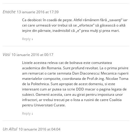
Enache
13 ianuarie 2016 at 17:39
Ca deobicei: în coadă de pește. Altfel rămânem fără „savanți” iar
cei care urmează vor trebui să se „eforteze” să găsească o altă
ieșire din pârnaie, inadmisibil că „e” prea mulți și prea mari.
Reply
↓
Vasi
10 ianuarie 2016 at 00:17
Listele acestea releva cat de bolnava este comunitatea
academica din Romania. Sunt profund revoltat. La o prima privire
am remarcat o carte semnata Dan Diaconescu: Mecanica ruperii
materialelor compozite, coordonata de Prof.dr.ing. Nicolae Toma
de la Politehnica. Sunt apropiat de acest domeniu, si este
interesant cum ar putea sa scrie DDD macar o pagina legata de
subiect. Oamenii acestia, care au girat pentru impostura unor
infractori, ar trebui trecuti pe o lista a rusinii de catre Coalitia
pentru Universitati Curate.
Reply
↓
Un Altul
10 ianuarie 2016 at 04:04