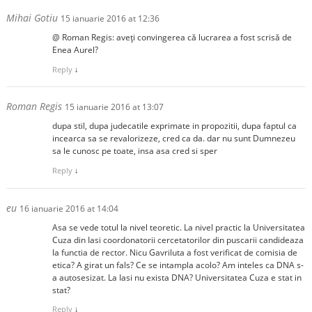
Mihai Gotiu
15 ianuarie 2016 at 12:36
@ Roman Regis: aveți convingerea că lucrarea a fost scrisă de
Enea Aurel?
Reply
↓
Roman Regis
15 ianuarie 2016 at 13:07
dupa stil, dupa judecatile exprimate in propozitii, dupa faptul ca
incearca sa se revalorizeze, cred ca da. dar nu sunt Dumnezeu
sa le cunosc pe toate, insa asa cred si sper
Reply
↓
eu
16 ianuarie 2016 at 14:04
Asa se vede totul la nivel teoretic. La nivel practic la Universitatea
Cuza din Iasi coordonatorii cercetatorilor din puscarii candideaza
la functia de rector. Nicu Gavriluta a fost verificat de comisia de
etica? A girat un fals? Ce se intampla acolo? Am inteles ca DNA s-
a autosesizat. La Iasi nu exista DNA? Universitatea Cuza e stat in
stat?
Reply
↓