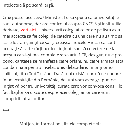
intelectuală pe scară largă.
Cine poate face ceva? Ministerul o să spună că universitățile
sunt autonome, dar are controlul asupra CNCSIS și instituțiile
derivate,
vezi aici
. Universitarii colegi ai celor de pe lista asta
mai acceptă să fie colegi de catedră cu unii care nu au timp să
scrie lucrări științifice să își crească indicele Hirsch că sunt
ocupați să scrie cărți pentru deținuți sau să colecteze de la
aceștia ca să-și mai completeze salariul? Că, desigur, nu e pro
bono, caritatea se manifestă către orfani, nu către armata asta
condamnată pentru înșelăciune, delapidare, mită și omor
calificat, din când în când. Dacă mai există o urmă de onoare
în universitățile din România, de luni vom avea grupuri de
inițiativă pentru universități curate care vor convoca consiliile
facultăților să discute despre acei colegi ai lor care sunt
complicii infractorilor.
***
Mai jos, în format pdf, listele complete ale