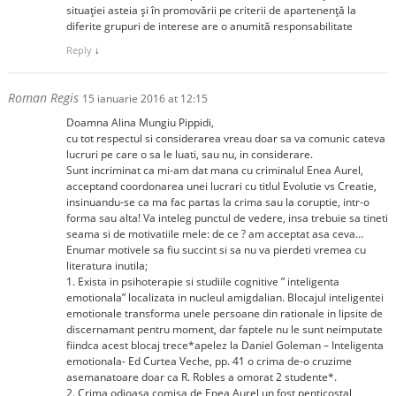
situației asteia și în promovării pe criterii de apartenență la
diferite grupuri de interese are o anumită responsabilitate
Reply
↓
Roman Regis
15 ianuarie 2016 at 12:15
Doamna Alina Mungiu Pippidi,
cu tot respectul si considerarea vreau doar sa va comunic cateva
lucruri pe care o sa le luati, sau nu, in considerare.
Sunt incriminat ca mi-am dat mana cu criminalul Enea Aurel,
acceptand coordonarea unei lucrari cu titlul Evolutie vs Creatie,
insinuandu-se ca ma fac partas la crima sau la coruptie, intr-o
forma sau alta! Va inteleg punctul de vedere, insa trebuie sa tineti
seama si de motivatiile mele: de ce ? am acceptat asa ceva…
Enumar motivele sa fiu succint si sa nu va pierdeti vremea cu
literatura inutila;
1. Exista in psihoterapie si studiile cognitive ” inteligenta
emotionala” localizata in nucleul amigdalian. Blocajul inteligentei
emotionale transforma unele persoane din rationale in lipsite de
discernamant pentru moment, dar faptele nu le sunt neimputate
fiindca acest blocaj trece*apelez la Daniel Goleman – Inteligenta
emotionala- Ed Curtea Veche, pp. 41 o crima de-o cruzime
asemanatoare doar ca R. Robles a omorat 2 studente*.
2. Crima odioasa comisa de Enea Aurel un fost penticostal,