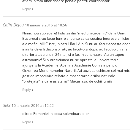
aflam in fata unor dosare penale pentru coordonatori.
Reply
↓
Calin Dejeu
10 ianuarie 2016 at 10:56
Nimic nou sub soare! Indivizii din ”mediul academic” de la Univ.
Bucuresti s-au facut luntre si punte ca sa sustina interesele ilicite
ale mafiei MHC-iste, in cazul Raul Alb. Si nu au facut aceasta doar
inainte de-a fi deconspirati, au facut-o si dupa, au facut-o chiar si
ulterior atacului din 24 mai, si o fac in continuare. Au un tupeu
astronomic! Si putreziciunea nu se opreste la universitati ci
ajunge is la Academie. Avem la Academie Comisia pentru
Ocrotirea Monumentelor Naturii. Ati auzit sa schiteze cel mai mic
gest de impotrivire relativ la masacrarea ariilor naturale
”protejate” la care asistam?? Macar asa, de ochii lumii?
Reply
↓
alex
10 ianuarie 2016 at 12:22
elitele Romaniei in toata splendoarea lor
Reply
↓