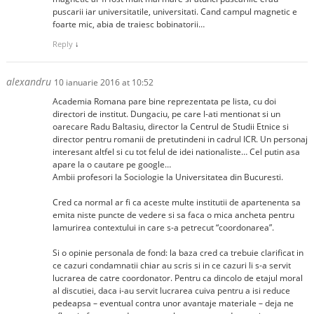
puscarii iar universitatile, universitati. Cand campul magnetic e
foarte mic, abia de traiesc bobinatorii…
Reply
↓
alexandru
10 ianuarie 2016 at 10:52
Academia Romana pare bine reprezentata pe lista, cu doi
directori de institut. Dungaciu, pe care l-ati mentionat si un
oarecare Radu Baltasiu, director la Centrul de Studii Etnice si
director pentru romanii de pretutindeni in cadrul ICR. Un personaj
interesant altfel si cu tot felul de idei nationaliste… Cel putin asa
apare la o cautare pe google…
Ambii profesori la Sociologie la Universitatea din Bucuresti.
Cred ca normal ar fi ca aceste multe institutii de apartenenta sa
emita niste puncte de vedere si sa faca o mica ancheta pentru
lamurirea contextului in care s-a petrecut “coordonarea”.
Si o opinie personala de fond: la baza cred ca trebuie clarificat in
ce cazuri condamnatii chiar au scris si in ce cazuri li s-a servit
lucrarea de catre coordonator. Pentru ca dincolo de etajul moral
al discutiei, daca i-au servit lucrarea cuiva pentru a isi reduce
pedeapsa – eventual contra unor avantaje materiale – deja ne