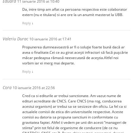
Eduard
11 ianuarie 2016 at 10:40
Da, intre timp am aflat ca persoana respectiva este colaborator
extern (nu e titulara) si are ore la un anumit masterat la UBB.
Reply
↓
Valeriu Durac
10 ianuarie 2016 at 17:41
Propunerea dumneavoastră ar fi o soluție foarte bună dacă ar
avea o finalitate.Cei ce au girat acești infractori să facă pușcărie
măcar pedeapsa rămasă neexecutată de aceștia.Altfel noi
vorbim iar ei merg mai departe.
Reply
↓
Cora
10 ianuarie 2016 at 22:56
Cred ca si editurile ar trebui sanctionate. Am vazut nume de
edituri acreditate de CNCS. Care CNCS (ma rog, conducerea
acestui organism) ar trebui sa se sesizeze din oficiu. La fel ca si
actualele comisii de etica din universitatile respective. Aceste
comisii au datoria sa propuna sanctiuni in conformitate cu
gravitatea faptei. Altfel ii vedem pe unii din acesti “manageri de
stiinta” prin tot felul de organisme de conducere (de ce nu