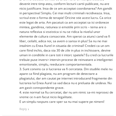
devenit intre timp ateu, conform lecturii cartii publicate, nu are
nicio justificare. Insa de ce am acceptat coordonarea? Am gandit
in perspectiva! Simplu. Cei mai multi criminali recidiveaza. Insa,
scrisul este o forma de terapie! Oricine stie acest lucru. Ca orice
este legat de arta. Am pacatuit ca am acceptat sa isi ordoneze
mintea, gandirea, ratiunea si emotiile prin scris – tema are o
natura reflexiva si eseistica si nu se ridica la nivelul unor
elemente de cultura consacrate. Am sperat ca atunci cand va fi
liber, ceilalti, adica noi, sa avem o sansa in plus! Sa nu ne mai
intalnim cu Enea Aurel in situatia de criminal! Credeti ca un om
care fiind inchis, daca sta 30 de zile in plus in inchisoare, devine
uman in conditiile in care toti ii intorc spatele? Eu cred ca lucrurile
trebuie puse invers> intervin procese de reinvatare a inteligentei
emortionale, simplu, reeducare comportamentala.
3. Sunt convins ca si lucrarea va fi cercetata. Din studiile mele nu
apare ca fiind plagiata, nu am program de detectare a
plagiatului, dar am cautat pe internet introducand fragmente din
lucrarea lui Enea Aurel sa vad daca nu e preluata de undeva. Nu
am gasit corespondente grave.
4. este normal sa fiu cercetat, dar nu am nimic sa-mi reprosez de
vreme ce n-am facut nicio ilegalitate.
E un simplu raspuns care sper sa nu mai supere pe nimeni!
Reply
↓