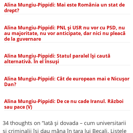
Alina Mungiu-Pippidi: Mai este România un stat de
drept?
Alina Mungiu-Pippidi: PNL și USR nu vor cu PSD, nu
au majoritate, nu vor anticipate, dar nici nu pleacă
de la guvernare
Alina Mungiu-Pippidi: Statul paralel își caută
alternativă. În el însuși
Alina Mungiu-Pippidi: Cât de european mai e Nicușor
Dan?
Alina Mungiu-Pippidi: De ce nu cade Iranul. Război
sau pace (V)
34 thoughts on “
Iată și dovada – cum universitarii
și criminalii își dau mâna în țara lui Becali. Listele