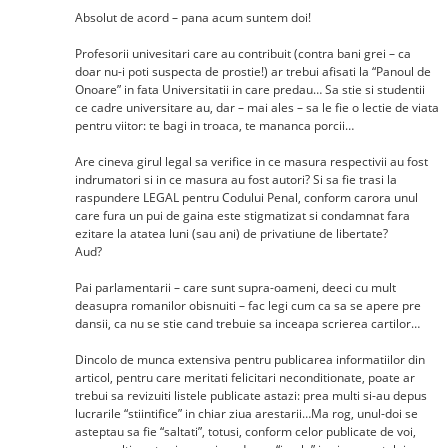
Absolut de acord – pana acum suntem doi!
Profesorii univesitari care au contribuit (contra bani grei – ca
doar nu-i poti suspecta de prostie!) ar trebui afisati la “Panoul de
Onoare” in fata Universitatii in care predau… Sa stie si studentii
ce cadre universitare au, dar – mai ales – sa le fie o lectie de viata
pentru viitor: te bagi in troaca, te mananca porcii…
Are cineva girul legal sa verifice in ce masura respectivii au fost
indrumatori si in ce masura au fost autori? Si sa fie trasi la
raspundere LEGAL pentru Codului Penal, conform carora unul
care fura un pui de gaina este stigmatizat si condamnat fara
ezitare la atatea luni (sau ani) de privatiune de libertate?
Aud?
Pai parlamentarii – care sunt supra-oameni, deeci cu mult
deasupra romanilor obisnuiti – fac legi cum ca sa se apere pre
dansii, ca nu se stie cand trebuie sa inceapa scrierea cartilor…
Dincolo de munca extensiva pentru publicarea informatiilor din
articol, pentru care meritati felicitari neconditionate, poate ar
trebui sa revizuiti listele publicate astazi: prea multi si-au depus
lucrarile “stiintifice” in chiar ziua arestarii…Ma rog, unul-doi se
asteptau sa fie “saltati”, totusi, conform celor publicate de voi,