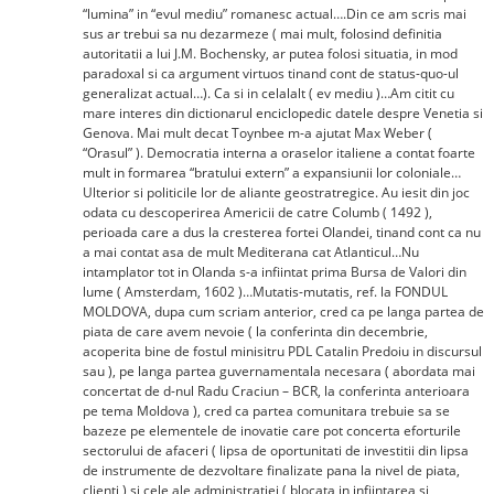
“lumina” in “evul mediu” romanesc actual….Din ce am scris mai
sus ar trebui sa nu dezarmeze ( mai mult, folosind definitia
autoritatii a lui J.M. Bochensky, ar putea folosi situatia, in mod
paradoxal si ca argument virtuos tinand cont de status-quo-ul
generalizat actual…). Ca si in celalalt ( ev mediu )…Am citit cu
mare interes din dictionarul enciclopedic datele despre Venetia si
Genova. Mai mult decat Toynbee m-a ajutat Max Weber (
“Orasul” ). Democratia interna a oraselor italiene a contat foarte
mult in formarea “bratului extern” a expansiunii lor coloniale…
Ulterior si politicile lor de aliante geostratregice. Au iesit din joc
odata cu descoperirea Americii de catre Columb ( 1492 ),
perioada care a dus la cresterea fortei Olandei, tinand cont ca nu
a mai contat asa de mult Mediterana cat Atlanticul…Nu
intamplator tot in Olanda s-a infiintat prima Bursa de Valori din
lume ( Amsterdam, 1602 )…Mutatis-mutatis, ref. la FONDUL
MOLDOVA, dupa cum scriam anterior, cred ca pe langa partea de
piata de care avem nevoie ( la conferinta din decembrie,
acoperita bine de fostul minisitru PDL Catalin Predoiu in discursul
sau ), pe langa partea guvernamentala necesara ( abordata mai
concertat de d-nul Radu Craciun – BCR, la conferinta anterioara
pe tema Moldova ), cred ca partea comunitara trebuie sa se
bazeze pe elementele de inovatie care pot concerta eforturile
sectorului de afaceri ( lipsa de oportunitati de investitii din lipsa
de instrumente de dezvoltare finalizate pana la nivel de piata,
clienti ) si cele ale administratiei ( blocata in infiintarea si