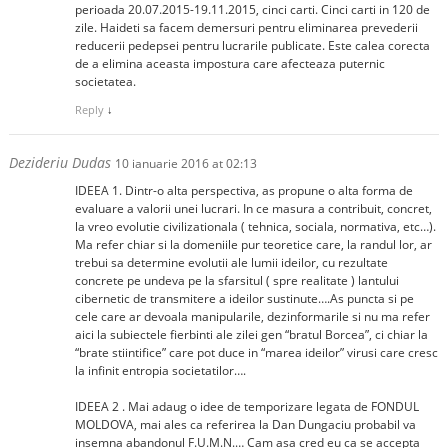
perioada 20.07.2015-19.11.2015, cinci carti. Cinci carti in 120 de
zile. Haideti sa facem demersuri pentru eliminarea prevederii
reducerii pedepsei pentru lucrarile publicate. Este calea corecta
de a elimina aceasta impostura care afecteaza puternic
societatea.
Reply
↓
Dezideriu Dudas
10 ianuarie 2016 at 02:13
IDEEA 1. Dintr-o alta perspectiva, as propune o alta forma de
evaluare a valorii unei lucrari. In ce masura a contribuit, concret,
la vreo evolutie civilizationala ( tehnica, sociala, normativa, etc…).
Ma refer chiar si la domeniile pur teoretice care, la randul lor, ar
trebui sa determine evolutii ale lumii ideilor, cu rezultate
concrete pe undeva pe la sfarsitul ( spre realitate ) lantului
cibernetic de transmitere a ideilor sustinute….As puncta si pe
cele care ar devoala manipularile, dezinformarile si nu ma refer
aici la subiectele fierbinti ale zilei gen “bratul Borcea”, ci chiar la
“brate stiintifice” care pot duce in “marea ideilor” virusi care cresc
la infinit entropia societatilor….
IDEEA 2 . Mai adaug o idee de temporizare legata de FONDUL
MOLDOVA, mai ales ca referirea la Dan Dungaciu probabil va
insemna abandonul F.U.M.N.… Cam asa cred eu ca se accepta