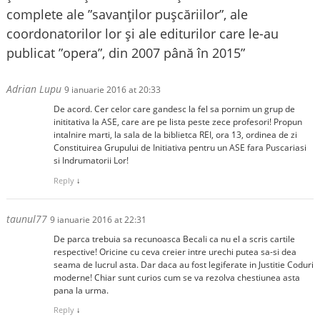
complete ale ”savanților pușcăriilor”, ale
coordonatorilor lor și ale editurilor care le-au
publicat ”opera”, din 2007 până în 2015
”
Adrian Lupu
9 ianuarie 2016 at 20:33
De acord. Cer celor care gandesc la fel sa pornim un grup de
inititativa la ASE, care are pe lista peste zece profesori! Propun
intalnire marti, la sala de la biblietca REI, ora 13, ordinea de zi
Constituirea Grupului de Initiativa pentru un ASE fara Puscariasi
si Indrumatorii Lor!
Reply
↓
taunul77
9 ianuarie 2016 at 22:31
De parca trebuia sa recunoasca Becali ca nu el a scris cartile
respective! Oricine cu ceva creier intre urechi putea sa-si dea
seama de lucrul asta. Dar daca au fost legiferate in Justitie Coduri
moderne! Chiar sunt curios cum se va rezolva chestiunea asta
pana la urma.
Reply
↓