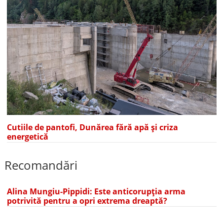
Cutiile de pantofi, Dunărea fără apă și criza
energetică
Recomandări
Alina Mungiu-Pippidi: Este anticorupția arma
potrivită pentru a opri extrema dreaptă?