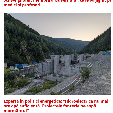
medici și profesori
Expertă în politici energetice: ”Hidroelectrica nu mai
are apă suficientă. Proiectele fantezie ne sapă
mormântul”