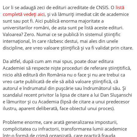
Lor li se adaugă zeci de edituri acreditate de CNSIS. O
listă
completă vedeți aici
, și vă lămuriți imediat cât de academice
sunt sau pot fi. Aici publică enorma majoritate a
universitarilor români, de asta sunt pe listă aceste edituri.
Valoarea? Zero. Numai ce se publică în sistemul științific
internațional, în care răzbesc destui, mai ales din unele
discipline, are vreo valoare științifică și va fi validat prin citare.
Da altfel, după cum am mai spus, poate doar editura
Academiei să respecte niște proceduri de referare științitifică,
nicio altă editură din România nu o face și nu are trebui ca
vreo carte publicată de ele să aibă valoare științifică, că
autorul e îndrumatul din pușcărie sau îndrumătorul său. Și
scandalul recent privitor la lipsa de citare a lui Dan Slușanschi
e lămuritor și cu Academia (lipsă de citare a unui predecesor
ilustru, aparent deliberată, face obiectul unui proces).
Probleme enorme, care arată generalizarea imposturii,
complicitatea cu infractorii, transformarea lumii academice
într-o formă de crimă organizată, care practică frauda