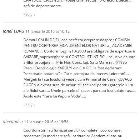
CNATDCU, CNCS etc.?). Poate chiar rectori, prorectori, decani,
sefi de departamente.
Reply
↓
Ionel LUPU
11 ianuarie 2016 at 10:12
Domnul CALIN DEJEU are perfecta dreptate despre : COMISIA
PENTRU OCRPTIREA MONUMENTELOR NATURII a , ACADEMIEI
ROMANE…. Conform Legii 213/2000 are obligatia de expertizare
AVIZARE, supraveghere si CONTROL STIINTIFIC , inclusive asupra
ariilor protejate….. Prin Hot. Cons. Jud. Satu Mare nr. 4/1995
Parcul Dendrologic KAROLYI din C A R E I a fost declarant
“rezervatie botanica” si “arie protejata de interes judetean”….
Mergeti la fata locului si vedeti cum Primarul de Carei KOVACS
EUGEN a extras sute de arbori tri-seculari pentru gaterele lui si
ale fiului sau….. Unele parcele din acest parc au fost taiate ras…..
Acolo este “Tara lui Papura Voda”…..
Reply
↓
alexandru
11 ianuarie 2016 at 19:58
Coordonatorii au furnizat servicii complete : coordonare,
redactare (in mod cert sefii institutelor Academiei etc. au