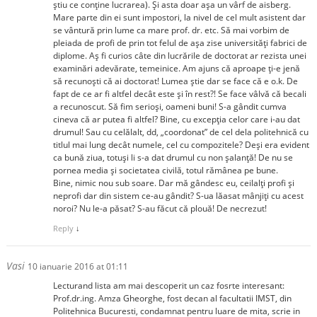
știu ce conține lucrarea). Și asta doar așa un vârf de aisberg.
Mare parte din ei sunt impostori, la nivel de cel mult asistent dar
se vântură prin lume ca mare prof. dr. etc. Să mai vorbim de
pleiada de profi de prin tot felul de așa zise universități fabrici de
diplome. Aș fi curios câte din lucrările de doctorat ar rezista unei
examinări adevărate, temeinice. Am ajuns că aproape ți-e jenă
să recunoști că ai doctorat! Lumea știe dar se face că e o.k. De
fapt de ce ar fi altfel decât este și în rest?! Se face vâlvă că becali
a recunoscut. Să fim serioși, oameni buni! S-a gândit cumva
cineva că ar putea fi altfel? Bine, cu excepția celor care i-au dat
drumul! Sau cu celălalt, dd, „coordonat” de cel dela politehnică cu
titlul mai lung decât numele, cel cu compozitele? Deși era evident
ca bună ziua, totuși li s-a dat drumul cu non șalanță! De nu se
pornea media și societatea civilă, totul rămânea pe bune.
Bine, nimic nou sub soare. Dar mă gândesc eu, ceilalți profi și
neprofi dar din sistem ce-au gândit? S-ua lăasat mânjiți cu acest
noroi? Nu le-a păsat? S-au făcut că plouă! De necrezut!
Reply
↓
Vasi
10 ianuarie 2016 at 01:11
Lecturand lista am mai descoperit un caz fosrte interesant:
Prof.dr.ing. Amza Gheorghe, fost decan al facultatii IMST, din
Politehnica Bucuresti, condamnat pentru luare de mita, scrie in