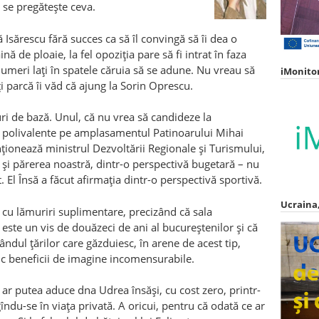
ă se pregăteşte ceva.
Isărescu fără succes ca să îl convingă să îi dea o
ină de ploaie, la fel opoziţia pare să fi intrat în faza
 umeri laţi în spatele căruia să se adune. Nu vreau să
iMonito
i parcă îi văd că ajung la Sorin Oprescu.
ruri de bază. Unul, că nu vrea să candideze la
ăli polivalente pe amplasamentul Patinoarului Mihai
ionează ministrul Dezvoltării Regionale şi Turismului,
 şi părerea noastră, dintr-o perspectivă bugetară – nu
t. El Însă a făcut afirmaţia dintr-o perspectivă sportivă.
Ucraina,
 cu lămuriri suplimentare, precizând că sala
este un vis de douăzeci de ani al bucureştenilor şi că
rândul ţărilor care găzduiesc, în arene de acest tip,
uc beneficii de imagine incomensurabile.
ar putea aduce dna Udrea însăşi, cu cost zero, printr-
du-se în viaţa privată. A oricui, pentru că odată ce ar