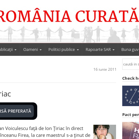
blicații
Oameni
Politici publice
Rapoarte SAR
Buna guv
16 iunie 2011
Check h
riac
RSĂ PREFERATĂ
Pact pe
an Voiculescu faţă de Ion Ţiriac în direct
înceanu Firea, la care maestrul s-a ţinut de