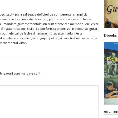
deci psd + pnl, realizeaza deficitul de competente, si implicit
 Aceasta in fond nu este deloc rau, ptr. mine socul desantului de
e trei mandate guvernamentale, nu sunt sterse din memorie. Aici cred
 din autentica soc. civila, ce pot furniza expertiza in scopul asigurari
in putinele cai de iesire din marasmul acestei natiuni este
E-books
oanele cu specialisti, neangajati politic, si care trebuie sa ramana
vernamental viitor.
bligatorii sunt marcate cu
*
ARC Re