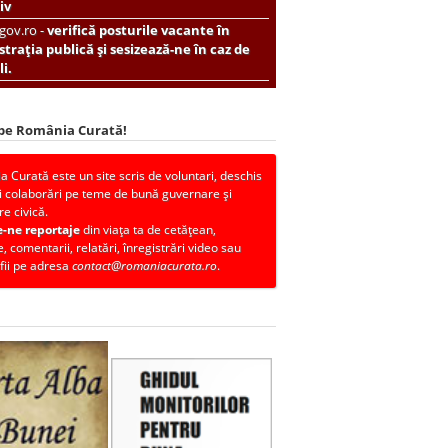
iv
.gov.ro -
verifică posturile vacante în
trația publică și sesizează-ne în caz de
i.
 pe România Curată!
 Curată este un site scris de voluntari, deschis
i colaborări pe teme de bună guvernare și
re civică.
e-ne reportaje
din viața ta de cetățean,
, comentarii, relatări, înregistrări video sau
fii pe adresa
contact@romaniacurata.ro
.