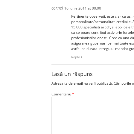
cornel
16 iunie 2011 at 00:00
Pertinente observati, este clar ca usl, 
personalitate/personalitati credibile.
15.000 specialisti ai cdr, si apoi cel
ca se poate contribui activ prin fortele
profesionistilor onesti. Cred ca una d
asigurarea guvernari pe mai toate esal
astfel pe durata intregului mandat gu
Reply
↓
Lasă un răspuns
Adresa ta de email nu va fi publicată.
Câmpurile o
Comentariu
*