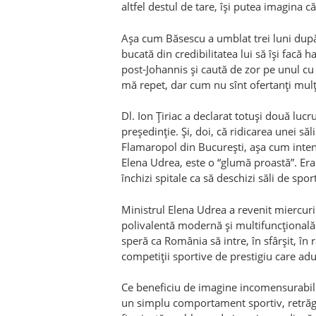
altfel destul de tare, îşi putea imagina c
Aşa cum Băsescu a umblat trei luni după 
bucată din credibilitatea lui să îşi facă ha
post-Johannis şi caută de zor pe unul cu
mă repet, dar cum nu sînt ofertanţi mulţ
Dl. Ion Ţiriac a declarat totuşi două luc
preşedinţie. Şi, doi, că ridicarea unei s
Flamaropol din Bucureşti, aşa cum intenţ
Elena Udrea, este o “glumă proastă”. Era
închizi spitale ca să deschizi săli de spor
Ministrul Elena Udrea a revenit miercuri
polivalentă modernă şi multifuncţională 
speră ca România să intre, în sfârşit, în 
competiţii sportive de prestigiu care ad
Ce beneficiu de imagine incomensurabil 
un simplu comportament sportiv, retrăgîn