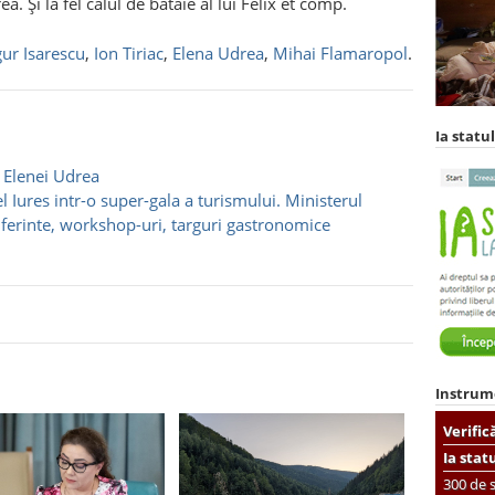
. Şi la fel calul de bătaie al lui Felix et comp.
ur Isarescu
,
Ion Tiriac
,
Elena Udrea
,
Mihai Flamaropol
.
Ia statul
 Elenei Udrea
l Iures intr-o super-gala a turismului. Ministerul
ferinte, workshop-uri, targuri gastronomice
Instrum
Verific
Ia stat
300 de s