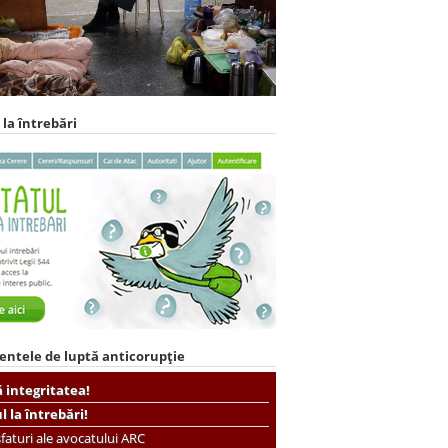
 la întrebări
entele de luptă anticorupție
ă integritatea!
ul la întrebări!
faturi ale avocatului ARC