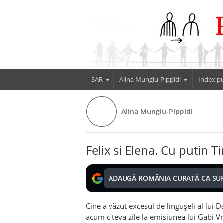
SAR
Alina Mungiu-Pippidi
Index pu
Alina Mungiu-Pippidi
Felix si Elena. Cu putin Ti
ADAUGĂ ROMÂNIA CURATĂ CA SU
Cine a văzut excesul de linguşeli al lui D
acum cîteva zile la emisiunea lui Gabi Vr