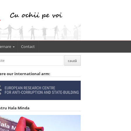
ernare
Contact
ere our international arm:
ntru Hala Minda