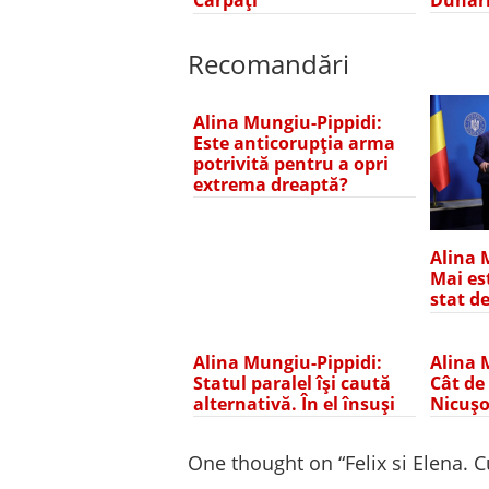
Carpați
Recomandări
Alina Mungiu-Pippidi:
Este anticorupția arma
potrivită pentru a opri
extrema dreaptă?
Alina 
Mai es
stat d
Alina Mungiu-Pippidi:
Alina 
Statul paralel își caută
Cât de
alternativă. În el însuși
Nicușo
One thought on “
Felix si Elena. C