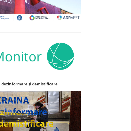
r
 dezinformare și demistificare