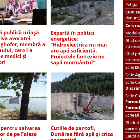
Petiția
Cum se 
denunț
Cererea
ă publică uriașă
Expertă în politici
Model ac
iva avocatei
energetice:
Ghid de 
ghofer, membră a
”Hidroelectrica nu mai
interes
ului, care i-a
are apă suficientă.
Ghid pri
pe medici și
Proiectele fantezie ne
interes
ori
sapă mormântul”
Scrie
Di
Scrie
Ag
Scrie
Co
Discri
Scrie Co
Formul
Formula
Scrie
Di
Ghiduri
e pentru salvarea
Cutiile de pantofi,
cereri 
lor de pe Faleza
Dunărea fără apă și criza
Caută or
i