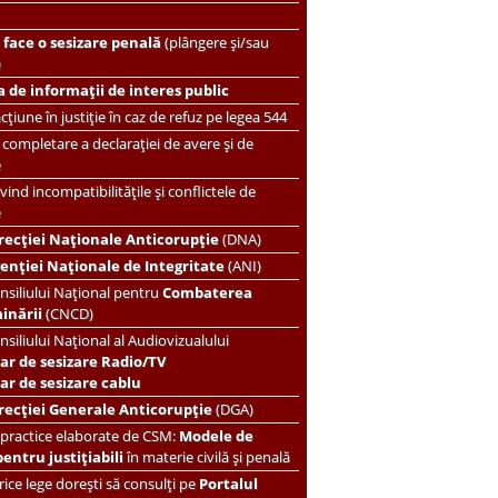
face o sesizare penală
(plângere și/sau
)
 de informații de interes public
țiune în justiție în caz de refuz pe legea 544
completare a declarației de avere și de
e
vind incompatibilitățile și conflictele de
e
recției Naționale Anticorupție
(DNA)
enției Naționale de Integritate
(ANI)
nsiliului Național pentru
Combaterea
minării
(CNCD)
nsiliului Național al Audiovizualului
ar de sesizare Radio/TV
r de sesizare cablu
recției Generale Anticorupție
(DGA)
 practice elaborate de CSM:
Modele de
pentru justițiabili
în materie civilă și penală
ice lege dorești să consulți pe
Portalul