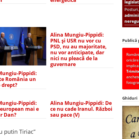
energetică
legislat
Posturi
adminis
neregul
Alina Mungiu-Pippidi:
PNL și USR nu vor cu
Publică
PSD, nu au majoritate,
nu vor anticipate, dar
România
nici nu pleacă de la
oricăre
guvernare
implica
Trimit
Mungiu-Pippidi:
anchete
te România un
fotogra
e drept?
Ghiduri
Mungiu-Pippidi:
Alina Mungiu-Pippidi: De
 european mai e
ce nu cade Iranul. Război
r Dan?
sau pace (V)
u putin Tiriac
”