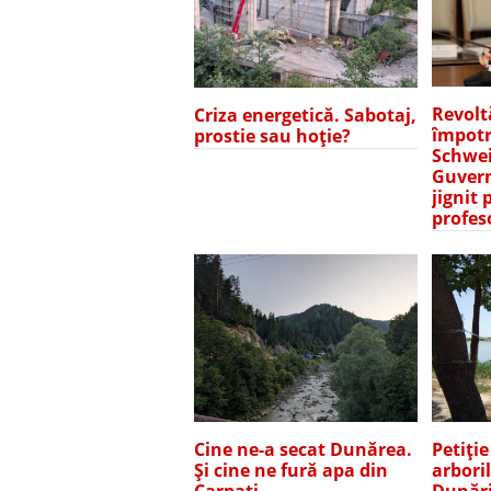
Revolt
Criza energetică. Sabotaj,
împotr
prostie sau hoție?
Schwei
Guvern
jignit 
profes
Petiți
Cine ne-a secat Dunărea.
arbori
Și cine ne fură apa din
Dunări