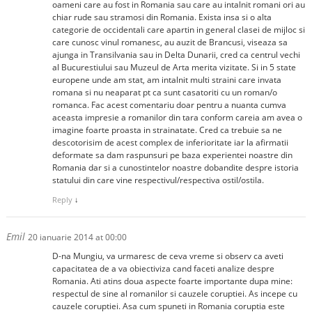
oameni care au fost in Romania sau care au intalnit romani ori au
chiar rude sau stramosi din Romania. Exista insa si o alta
categorie de occidentali care apartin in general clasei de mijloc si
care cunosc vinul romanesc, au auzit de Brancusi, viseaza sa
ajunga in Transilvania sau in Delta Dunarii, cred ca centrul vechi
al Bucurestiului sau Muzeul de Arta merita vizitate. Si in 5 state
europene unde am stat, am intalnit multi straini care invata
romana si nu neaparat pt ca sunt casatoriti cu un roman/o
romanca. Fac acest comentariu doar pentru a nuanta cumva
aceasta impresie a romanilor din tara conform careia am avea o
imagine foarte proasta in strainatate. Cred ca trebuie sa ne
descotorisim de acest complex de inferioritate iar la afirmatii
deformate sa dam raspunsuri pe baza experientei noastre din
Romania dar si a cunostintelor noastre dobandite despre istoria
statului din care vine respectivul/respectiva ostil/ostila.
Reply
↓
Emil
20 ianuarie 2014 at 00:00
D-na Mungiu, va urmaresc de ceva vreme si observ ca aveti
capacitatea de a va obiectiviza cand faceti analize despre
Romania. Ati atins doua aspecte foarte importante dupa mine:
respectul de sine al romanilor si cauzele coruptiei. As incepe cu
cauzele coruptiei. Asa cum spuneti in Romania coruptia este