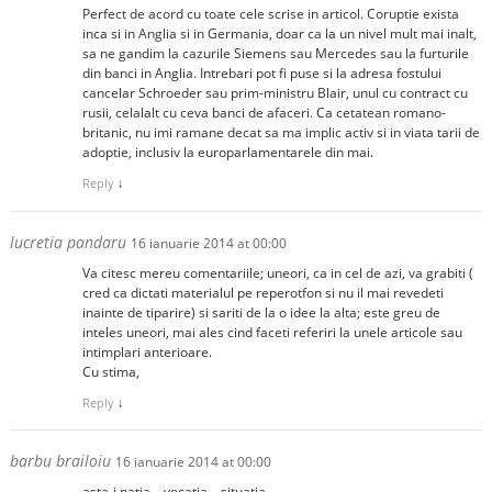
Perfect de acord cu toate cele scrise in articol. Coruptie exista
inca si in Anglia si in Germania, doar ca la un nivel mult mai inalt,
sa ne gandim la cazurile Siemens sau Mercedes sau la furturile
din banci in Anglia. Intrebari pot fi puse si la adresa fostului
cancelar Schroeder sau prim-ministru Blair, unul cu contract cu
rusii, celalalt cu ceva banci de afaceri. Ca cetatean romano-
britanic, nu imi ramane decat sa ma implic activ si in viata tarii de
adoptie, inclusiv la europarlamentarele din mai.
Reply
↓
lucretia pandaru
16 ianuarie 2014 at 00:00
Va citesc mereu comentariile; uneori, ca in cel de azi, va grabiti (
cred ca dictati materialul pe reperotfon si nu il mai revedeti
inainte de tiparire) si sariti de la o idee la alta; este greu de
inteles uneori, mai ales cind faceti referiri la unele articole sau
intimplari anterioare.
Cu stima,
Reply
↓
barbu brailoiu
16 ianuarie 2014 at 00:00
asta-i naţia – vocaţia – situaţia.