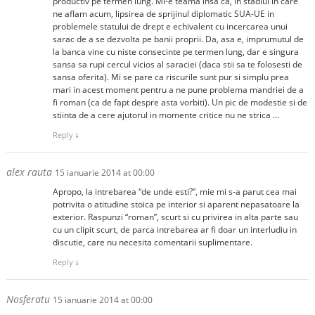
productiv pe termen lung. Mi-e teama insa ca, in stadiul in care
ne aflam acum, lipsirea de sprijinul diplomatic SUA-UE in
problemele statului de drept e echivalent cu incercarea unui
sarac de a se dezvolta pe banii proprii. Da, asa e, imprumutul de
la banca vine cu niste consecinte pe termen lung, dar e singura
sansa sa rupi cercul vicios al saraciei (daca stii sa te folosesti de
sansa oferita). Mi se pare ca riscurile sunt pur si simplu prea
mari in acest moment pentru a ne pune problema mandriei de a
fi roman (ca de fapt despre asta vorbiti). Un pic de modestie si de
stiinta de a cere ajutorul in momente critice nu ne strica …
Reply
↓
alex rauta
15 ianuarie 2014 at 00:00
Apropo, la intrebarea “de unde esti?”, mie mi s-a parut cea mai
potrivita o atitudine stoica pe interior si aparent nepasatoare la
exterior. Raspunzi “roman”, scurt si cu privirea in alta parte sau
cu un clipit scurt, de parca intrebarea ar fi doar un interludiu in
discutie, care nu necesita comentarii suplimentare.
Reply
↓
Nosferatu
15 ianuarie 2014 at 00:00