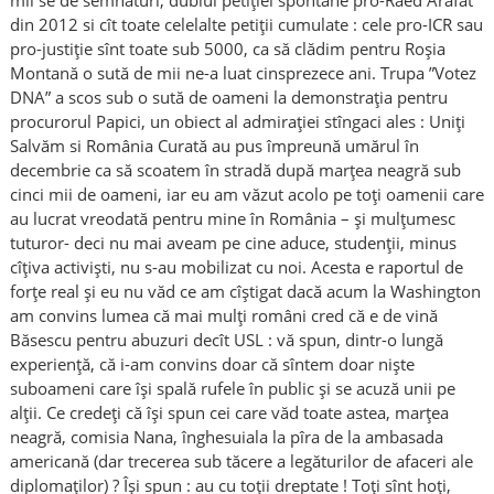
mii se de semnături, dublul petiției spontane pro-Raed Arafat
din 2012 si cît toate celelalte petiții cumulate : cele pro-ICR sau
pro-justiție sînt toate sub 5000, ca să clădim pentru Roșia
Montană o sută de mii ne-a luat cinsprezece ani. Trupa ”Votez
DNA” a scos sub o sută de oameni la demonstrația pentru
procurorul Papici, un obiect al admirației stîngaci ales : Uniți
Salvăm si România Curată au pus împreună umărul în
decembrie ca să scoatem în stradă după marțea neagră sub
cinci mii de oameni, iar eu am văzut acolo pe toți oamenii care
au lucrat vreodată pentru mine în România – și mulțumesc
tuturor- deci nu mai aveam pe cine aduce, studenții, minus
cîțiva activiști, nu s-au mobilizat cu noi. Acesta e raportul de
forțe real și eu nu văd ce am cîștigat dacă acum la Washington
am convins lumea că mai mulți români cred că e de vină
Băsescu pentru abuzuri decît USL : vă spun, dintr-o lungă
experiență, că i-am convins doar că sîntem doar niște
suboameni care își spală rufele în public și se acuză unii pe
alții. Ce credeți că își spun cei care văd toate astea, marțea
neagră, comisia Nana, înghesuiala la pîra de la ambasada
americană (dar trecerea sub tăcere a legăturilor de afaceri ale
diplomaților) ? Își spun : au cu toții dreptate ! Toți sînt hoți,