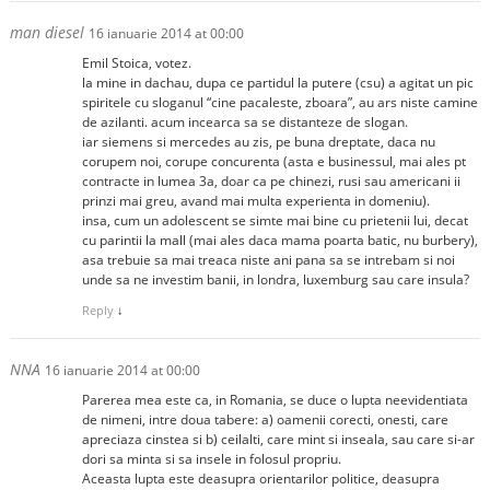
man diesel
16 ianuarie 2014 at 00:00
Emil Stoica, votez.
la mine in dachau, dupa ce partidul la putere (csu) a agitat un pic
spiritele cu sloganul “cine pacaleste, zboara”, au ars niste camine
de azilanti. acum incearca sa se distanteze de slogan.
iar siemens si mercedes au zis, pe buna dreptate, daca nu
corupem noi, corupe concurenta (asta e businessul, mai ales pt
contracte in lumea 3a, doar ca pe chinezi, rusi sau americani ii
prinzi mai greu, avand mai multa experienta in domeniu).
insa, cum un adolescent se simte mai bine cu prietenii lui, decat
cu parintii la mall (mai ales daca mama poarta batic, nu burbery),
asa trebuie sa mai treaca niste ani pana sa se intrebam si noi
unde sa ne investim banii, in londra, luxemburg sau care insula?
Reply
↓
NNA
16 ianuarie 2014 at 00:00
Parerea mea este ca, in Romania, se duce o lupta neevidentiata
de nimeni, intre doua tabere: a) oamenii corecti, onesti, care
apreciaza cinstea si b) ceilalti, care mint si inseala, sau care si-ar
dori sa minta si sa insele in folosul propriu.
Aceasta lupta este deasupra orientarilor politice, deasupra