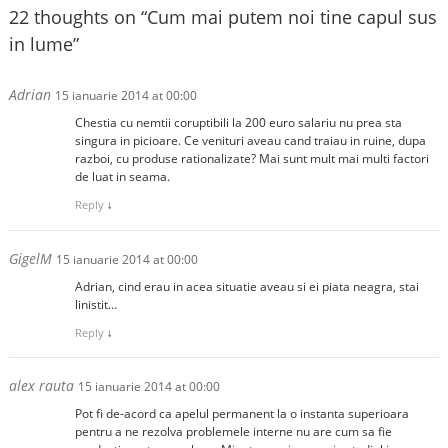
22 thoughts on “
Cum mai putem noi tine capul sus
in lume
”
Adrian
15 ianuarie 2014 at 00:00
Chestia cu nemtii coruptibili la 200 euro salariu nu prea sta
singura in picioare. Ce venituri aveau cand traiau in ruine, dupa
razboi, cu produse rationalizate? Mai sunt mult mai multi factori
de luat in seama.
Reply
↓
GigelM
15 ianuarie 2014 at 00:00
Adrian, cind erau in acea situatie aveau si ei piata neagra, stai
linistit…
Reply
↓
alex rauta
15 ianuarie 2014 at 00:00
Pot fi de-acord ca apelul permanent la o instanta superioara
pentru a ne rezolva problemele interne nu are cum sa fie