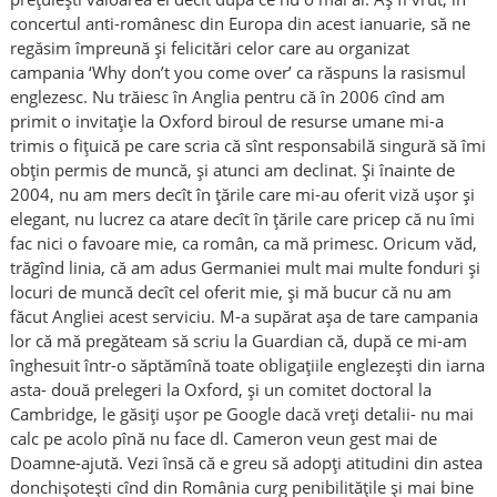
concertul anti-românesc din Europa din acest ianuarie, să ne
regăsim împreună și felicitări celor care au organizat
campania ‘Why don’t you come over’ ca răspuns la rasismul
englezesc. Nu trăiesc în Anglia pentru că în 2006 cînd am
primit o invitație la Oxford biroul de resurse umane mi-a
trimis o fițuică pe care scria că sînt responsabilă singură să îmi
obțin permis de muncă, și atunci am declinat. Și înainte de
2004, nu am mers decît în țările care mi-au oferit viză ușor și
elegant, nu lucrez ca atare decît în țările care pricep că nu îmi
fac nici o favoare mie, ca român, ca mă primesc. Oricum văd,
trăgînd linia, că am adus Germaniei mult mai multe fonduri și
locuri de muncă decît cel oferit mie, și mă bucur că nu am
făcut Angliei acest serviciu. M-a supărat așa de tare campania
lor că mă pregăteam să scriu la Guardian că, după ce mi-am
înghesuit într-o săptămînă toate obligațiile englezești din iarna
asta- două prelegeri la Oxford, și un comitet doctoral la
Cambridge, le găsiți ușor pe Google dacă vreți detalii- nu mai
calc pe acolo pînă nu face dl. Cameron veun gest mai de
Doamne-ajută. Vezi însă că e greu să adopți atitudini din astea
donchișotești cînd din România curg penibilitățile și mai bine