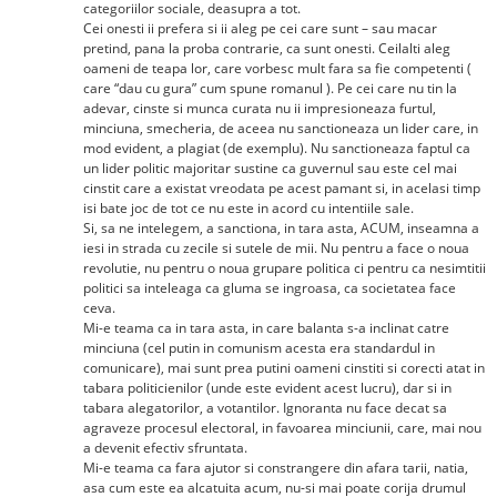
categoriilor sociale, deasupra a tot.
Cei onesti ii prefera si ii aleg pe cei care sunt – sau macar
pretind, pana la proba contrarie, ca sunt onesti. Ceilalti aleg
oameni de teapa lor, care vorbesc mult fara sa fie competenti (
care “dau cu gura” cum spune romanul ). Pe cei care nu tin la
adevar, cinste si munca curata nu ii impresioneaza furtul,
minciuna, smecheria, de aceea nu sanctioneaza un lider care, in
mod evident, a plagiat (de exemplu). Nu sanctioneaza faptul ca
un lider politic majoritar sustine ca guvernul sau este cel mai
cinstit care a existat vreodata pe acest pamant si, in acelasi timp
isi bate joc de tot ce nu este in acord cu intentiile sale.
Si, sa ne intelegem, a sanctiona, in tara asta, ACUM, inseamna a
iesi in strada cu zecile si sutele de mii. Nu pentru a face o noua
revolutie, nu pentru o noua grupare politica ci pentru ca nesimtitii
politici sa inteleaga ca gluma se ingroasa, ca societatea face
ceva.
Mi-e teama ca in tara asta, in care balanta s-a inclinat catre
minciuna (cel putin in comunism acesta era standardul in
comunicare), mai sunt prea putini oameni cinstiti si corecti atat in
tabara politicienilor (unde este evident acest lucru), dar si in
tabara alegatorilor, a votantilor. Ignoranta nu face decat sa
agraveze procesul electoral, in favoarea minciunii, care, mai nou
a devenit efectiv sfruntata.
Mi-e teama ca fara ajutor si constrangere din afara tarii, natia,
asa cum este ea alcatuita acum, nu-si mai poate corija drumul