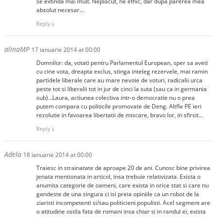
se extinda mai mult. Neplacut, ne ethic, dar dupa parerea mea
absolut necesar…
Reply
↓
alinaMP
17 ianuarie 2014 at 00:00
Domnilor: da, votati pentru Parlamentul European, sper sa aveti
cu cine vota, dreapta exclus, stinga inteleg rezervele, mai ramin
partidele liberale care au mare nevoie de voturi, radicalii urca
peste tot si liberalii tot in jur de cinci la suta (sau ca in germania
sub)…Laura, actiunea colectiva intr-o democratie nu o prea
putem compara cu politicile promovate de Deng. Altfle PE ieri
rezolutie in favoarea libertatii de miscare, bravo lor, in sfirsit…
Reply
↓
Adela
18 ianuarie 2014 at 00:00
Traiesc in strainatate de aproape 20 de ani. Cunosc bine privirea
jenata mentionata in articol, insa trebuie relativizata. Exista o
anumita categorie de oameni, care exista in orice stat si care nu
gandeste de una singura ci isi preia opiniile ca un robot de la
ziaristi incompetenti si/sau politicieni populisti. Acel segment are
o atitudine ostila fata de romani insa chiar si in randul ei, exista