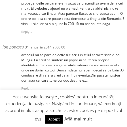
propaga ideile pe care le-am vazut ce pretentii sa avem de la cei
multi. Ei trebuiesc ajutati nu blamati. Pentru ca altfel nici nu te
mai voteaza cat ii haul. Asta pateste Basescu si dreapta acum. O
orbire politica care poate costa democratia fragila din Romania. E
vina lui si a lor ca s-a ajuns la 70%. Si nu par sa inteleaga
Reply
↓
ion popescu
31 ianuarie 2014 at 00:00
articolul mi se pare obiectiv si e scris in stilul caracteristic d-nei
Mungiu.Eu cred ca suntem un popor in cautarea propriei
identitati si mai cred ca generatiile viitoare ne vor aseza acolo
unde ne dorim cu totii.Deocamdata nu facem decat sa bajbaim.O
conducere din afara cred ca ar fi binevenita.Din pacate nu si-ar
dori asta cei care…. ne conduc destinele….
Reply
↓
Acest website folosește „cookies” pentru a îmbunătăți
experiența de navigare. Navigând în continuare, vă exprimați
Lasă un răspuns
acordul implicit asupra stocării acestor cookies pe dispozitivul
Adresa ta de email nu va fi publicată.
Câmpurile obligatorii sunt marcate cu
*
dvs.
Află mai mult
Accept
Comentariu
*