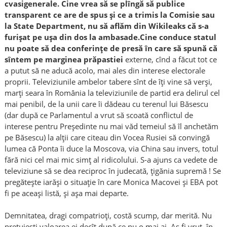
cvasigenerale. Cine vrea să se plîngă să publice
transparent ce are de spus și ce a trimis la Comisie sau
la State Department, nu să aflăm din Wikileaks că s-a
furișat pe ușa din dos la ambasade.Cine conduce statul
nu poate să dea conferințe de presă în care să spună că
sîntem pe marginea prăpastiei
externe, cînd a făcut tot ce
a putut să ne aducă acolo, mai ales din interese electorale
proprii. Televiziunile ambelor tabere sînt de îți vine să verși,
marți seara în România la televiziunile de partid era delirul cel
mai penibil, de la unii care îi dădeau cu terenul lui Băsescu
(dar după ce Parlamentul a vrut să scoată conflictul de
interese pentru Președinte nu mai văd temeiul să îl anchetăm
pe Băsescu) la alții care citeau din Vocea Rusiei să convingă
lumea că Ponta îi duce la Moscova, via China sau invers, totul
fără nici cel mai mic simț al ridicolului. S-a ajuns ca vedete de
televiziune să se dea reciproc în judecată, țigănia supremă ! Se
pregătește iarăși o situație în care Monica Macovei și EBA pot
fi pe aceași listă, și așa mai departe.
Demnitatea, dragi compatrioți, costă scump, dar merită. Nu
prețuiești valoarea ei decît după ce nu o mai ai. Aș fi vrut, în