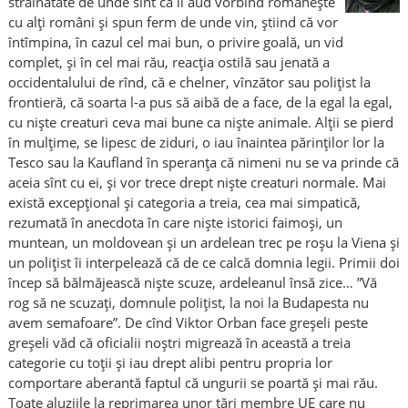
străinătate de unde sînt că îi aud vorbind românește
cu alți români și spun ferm de unde vin, știind că vor
întîmpina, în cazul cel mai bun, o privire goală, un vid
complet, și în cel mai rău, reacția ostilă sau jenată a
occidentalului de rînd, că e chelner, vînzător sau polițist la
frontieră, că soarta l-a pus să aibă de a face, de la egal la egal,
cu niște creaturi ceva mai bune ca niște animale. Alții se pierd
în mulțime, se lipesc de ziduri, o iau înaintea părinților lor la
Tesco sau la Kaufland în speranța că nimeni nu se va prinde că
aceia sînt cu ei, și vor trece drept niște creaturi normale. Mai
există excepțional și categoria a treia, cea mai simpatică,
rezumată în anecdota în care niște istorici faimoși, un
muntean, un moldovean și un ardelean trec pe roșu la Viena și
un polițist îi interpelează că de ce calcă domnia legii. Primii doi
încep să bălmăjească niște scuze, ardeleanul însă zice… ”Vă
rog să ne scuzați, domnule polițist, la noi la Budapesta nu
avem semafoare”. De cînd Viktor Orban face greșeli peste
greșeli văd că oficialii noștri migrează în această a treia
categorie cu toții și iau drept alibi pentru propria lor
comportare aberantă faptul că ungurii se poartă și mai rău.
Toate aluziile la reprimarea unor țări membre UE care nu