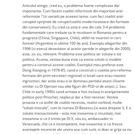
Articolul atinge, cred eu, o problema foarte complicata dar
importanta. Cum facem coalitii reformiste din majoritati anti-
reformiste ? (si variatii pe aceeasi tema: cum faci coalitii anti-
coruptie sprijinite de corupti/coalitii modernizatoare din formate
din conservatori). Eu cred ca asta e una din cele 3-4 probleme
fundamentale care trebuie sa le rezolvam in Romania pentru a
progresa (China, Singapore, Chile), altfel ne invartim in cerc
forever (Argentina in ultima 100 de ani). Exemplu alegerilor din
1996 (si esecul devastator al acelor partide in alegerile din 2000),
este, zic eu, relevant. Problema este politica iar solutia e tot
politica. Acuma, vestea buna este ca exista solutii si modele
pentru a construii aceste coalitii. Exemplul meu preferat este
Deng Xiaoping in 1978-85, cand a construit o coalitie pro-reforma
formata din prim-secretari regionali si locali care erau maoisti
ingrozitori, dar astia erau si ei dominau partidul atunci (foarte
similar cu Dl Oprisan sau alte figuri din PSD-ul de astazi..). Sau
Chile in early 1990s cand armata a fost inclusa in aranjamentele
politice post Pinochet; neplacut dar a fost necesar. Vestea
proasta e ca astfel de coalitii necesita, realist vorbind, multe
“solutii imorale”, cum le numea Dl Basescu (si avea drepate !). E o
solutie transactionala – asta mai inseamna si imunitati, mai
inseamna si ca il trimiti pe Dl X, stiu eu, ambassador in
Venezuela, chit ca e incompetent, mai inseamna si ca freeze
avantajele incorecte ale unora asa cum sunt, si doar ai grija sa nu