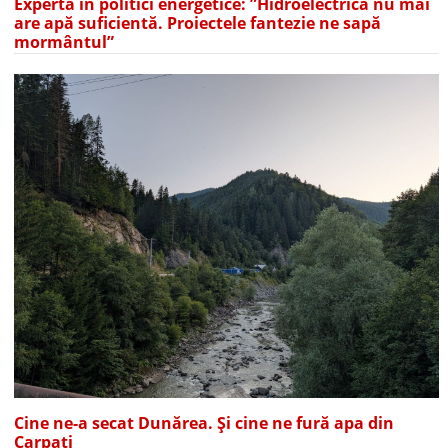
Expertă în politici energetice: ”Hidroelectrica nu mai
are apă suficientă. Proiectele fantezie ne sapă
mormântul”
Cine ne-a secat Dunărea. Și cine ne fură apa din
Carpați