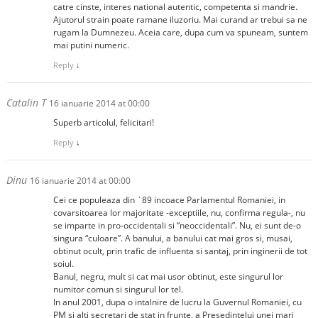
catre cinste, interes national autentic, competenta si mandrie.
Ajutorul strain poate ramane iluzoriu. Mai curand ar trebui sa ne
rugam la Dumnezeu. Aceia care, dupa cum va spuneam, suntem
mai putini numeric.
Reply
↓
Catalin T
16 ianuarie 2014 at 00:00
Superb articolul, felicitari!
Reply
↓
Dinu
16 ianuarie 2014 at 00:00
Cei ce populeaza din `89 incoace Parlamentul Romaniei, in
covarsitoarea lor majoritate -exceptiile, nu, confirma regula-, nu
se imparte in pro-occidentali si “neoccidentali”. Nu, ei sunt de-o
singura “culoare”. A banului, a banului cat mai gros si, musai,
obtinut ocult, prin trafic de influenta si santaj, prin inginerii de tot
soiul.
Banul, negru, mult si cat mai usor obtinut, este singurul lor
numitor comun si singurul lor tel.
In anul 2001, dupa o intalnire de lucru la Guvernul Romaniei, cu
PM si alti secretari de stat in frunte, a Presedintelui unei mari