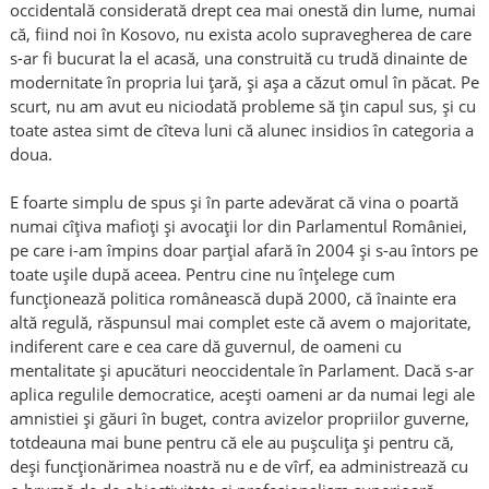
occidentală considerată drept cea mai onestă din lume, numai
că, fiind noi în Kosovo, nu exista acolo supravegherea de care
s-ar fi bucurat la el acasă, una construită cu trudă dinainte de
modernitate în propria lui țară, și așa a căzut omul în păcat. Pe
scurt, nu am avut eu niciodată probleme să țin capul sus, și cu
toate astea simt de cîteva luni că alunec insidios în categoria a
doua.
E foarte simplu de spus și în parte adevărat că vina o poartă
numai cîțiva mafioți și avocații lor din Parlamentul României,
pe care i-am împins doar parțial afară în 2004 și s-au întors pe
toate ușile după aceea. Pentru cine nu înțelege cum
funcționează politica românească după 2000, că înainte era
altă regulă, răspunsul mai complet este că avem o majoritate,
indiferent care e cea care dă guvernul, de oameni cu
mentalitate și apucături neoccidentale în Parlament. Dacă s-ar
aplica regulile democratice, acești oameni ar da numai legi ale
amnistiei și găuri în buget, contra avizelor propriilor guverne,
totdeauna mai bune pentru că ele au pușculița și pentru că,
deși funcționărimea noastră nu e de vîrf, ea administrează cu