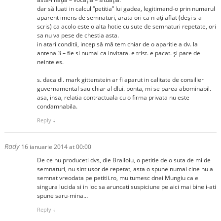
dar să luati in calcul “petitia” lui gadea, legitimand-o prin numarul
aparent imens de semnaturi, arata ori ca n-aţi aflat (deşi s-a
scris) ca acolo este o alta hotie cu sute de semnaturi repetate, ori
sa nu va pese de chestia asta.
in atari conditii, incep să mă tem chiar de o aparitie a dv. la
antena 3 – fie si numai ca invitata. e trist. e pacat. şi pare de
neinteles.
s. daca dl. mark gittenstein ar fi aparut in calitate de consilier
guvernamental sau chiar al dlui. ponta, mi se parea abominabil.
asa, insa, relatia contractuala cu o firma privata nu este
condamnabila.
Reply
↓
Rady
16 ianuarie 2014 at 00:00
De ce nu produceti dvs, dle Brailoiu, o petitie de o suta de mi de
semnaturi, nu sint usor de repetat, asta o spune numai cine nu a
semnat vreodata pe petitii.ro, multumesc dnei Mungiu ca e
singura lucida si in loc sa aruncati suspiciune pe aici mai bine i-ati
spune saru-mina…
Reply
↓