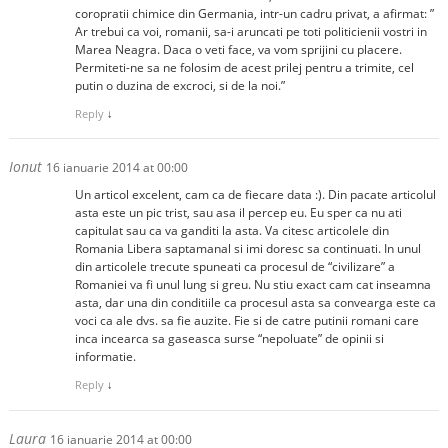
coropratii chimice din Germania, intr-un cadru privat, a afirmat: ”
Ar trebui ca voi, romanii, sa-i aruncati pe toti politicienii vostri in
Marea Neagra. Daca o veti face, va vom sprijini cu placere.
Permiteti-ne sa ne folosim de acest prilej pentru a trimite, cel
putin o duzina de excroci, si de la noi.”
Reply
↓
Ionut
16 ianuarie 2014 at 00:00
Un articol excelent, cam ca de fiecare data :). Din pacate articolul
asta este un pic trist, sau asa il percep eu. Eu sper ca nu ati
capitulat sau ca va ganditi la asta. Va citesc articolele din
Romania Libera saptamanal si imi doresc sa continuati. In unul
din articolele trecute spuneati ca procesul de “civilizare” a
Romaniei va fi unul lung si greu. Nu stiu exact cam cat inseamna
asta, dar una din conditiile ca procesul asta sa convearga este ca
voci ca ale dvs. sa fie auzite. Fie si de catre putinii romani care
inca incearca sa gaseasca surse “nepoluate” de opinii si
informatie.
Reply
↓
Laura
16 ianuarie 2014 at 00:00