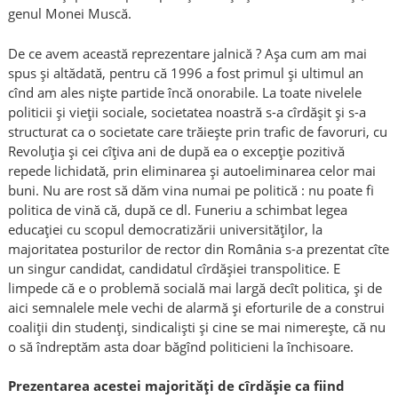
genul Monei Muscă.
De ce avem această reprezentare jalnică ? Așa cum am mai
spus și altădată, pentru că 1996 a fost primul și ultimul an
cînd am ales niște partide încă onorabile. La toate nivelele
politicii și vieții sociale, societatea noastră s-a cîrdășit și s-a
structurat ca o societate care trăiește prin trafic de favoruri, cu
Revoluția și cei cîțiva ani de după ea o excepție pozitivă
repede lichidată, prin eliminarea și autoeliminarea celor mai
buni. Nu are rost să dăm vina numai pe politică : nu poate fi
politica de vină că, după ce dl. Funeriu a schimbat legea
educației cu scopul democratizării universităților, la
majoritatea posturilor de rector din România s-a prezentat cîte
un singur candidat, candidatul cîrdășiei transpolitice. E
limpede că e o problemă socială mai largă decît politica, și de
aici semnalele mele vechi de alarmă și eforturile de a construi
coaliții din studenți, sindicaliști și cine se mai nimerește, că nu
o să îndreptăm asta doar băgînd politicieni la închisoare.
Prezentarea acestei majorități de cîrdășie ca fiind