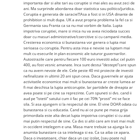
importanta dar si alte tari au coruptie si mai ales au avut zeci de
ani. Ma surprinde abordarea doar statistica sau politico/juridica.
Coruptia e generata de saracie!!!Asa a fost si in USA dinante de
prohibition si mult dupa. UK a avut propria problema la fel ca si
Germania sau Franta ca sa nu mai vorbim de Italia. Lupta
impotriva coruptiei, mare si mica nu va avea niciodata succes
doar cu masuri administrative/coercitive si cu campanii media.
Cresterea economica si bunastarea vor genera o lupta mai
serioasa cu coruptia. Pentru asta insa e nevoie sa luptam mai
mult cu esecurile in plan economic ale tuturor guvernarilor.
Autostrazile care pentru fiecare 100 euro investiti aduc cel putin
400, au fost vesnic amanate. Inca sunt destui “destepti”care spun
ca nu avem nevoie de ele. Cele peste 40 mii proiecte de investii
nefinalizate in ultimii 20 ani spun ceva. Daca guvernele ar ajuta
activitatile economice mai mult si bunastarea ar creste lumea ar
fi mai deschisa la lupta anticoruptie. Iar partidele de dreapta ar
avea poate si pe cine sa reprezinte. Cum spuneti si dvs. cand ii
aud pe “ïstetii” satului cum ii fac pe cei 70% “prosti” mi se face
sila. Si asa ajungem si la respectul de sine. El vine DOAR odata cu
bunastarea si cu educatia. Cand nu ai ce pune pe masa grija
primordiala este alta decat lupta impotriva coruptiei si cu atat
mai putin respectul de sine. Ca dvs si altii care am trait mai mult
in occident intelegem e una. Masa mare trebuie sa ajunga la o
anumita bunastare ca sa inteleaga si ea. Ca sa aiba ce apara.
Daca o invatatoare, chiar daca un caz izolat, (sau poate nu)