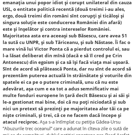
emanația unui popor idiot și corupt unilateral din cauza
USL, o entitate politică recentă (două treimi i-au ales,
ergo, două treimi din români sînt corupți și ticăloși și
singura soluție este conducerea României din afară)
este și înșelător și contra intereselor României.
Majoritatea asta era aceeași sub Băsescu, care avea 51
la sută cu UNPR, și sub Tăriceanu, și sub Năstase. Îi fac o
mare vină lui Victor Ponta că a pierdut controlul ei, sau
l-a lăsat deliberat din mînă (dacă e să îl cred pe Crin
Antonescu) din egoism și ca să își facă viața mai ușoară.
Sînt de acord să plătească Ponta, dar nu sînt de acord să
prezentăm puterea actuală în străinătate și voturile din
spatele ei ca pe o putere criminală, unu că nu este
adevărat, așa cum e ea tot a adus semnificativ mai
multe fonduri europene în țară decît Băsescu și ai săi și
le-a gestionat mai bine, doi că nu poți niciodată și sub
nici un pretext să prezinți pe majoritatea alor tăi ca pe
niște criminali, și trei, că ce ne facem dacă începe și
atacul reciproc.
Așa s-a întîmplat cu petiția Gâdea-Ursu
”Abuzurile trec oceanul” care a adunat în cîteva zile o sută de