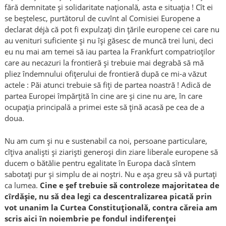
fără demnitate și solidaritate națională, asta e situația ! Cît ei
se beștelesc, purtătorul de cuvînt al Comisiei Europene a
declarat déjà că pot fi expulzați din țările europene cei care nu
au venituri suficiente și nu își găsesc de muncă trei luni, deci
eu nu mai am temei să iau partea la Frankfurt compatrioților
care au necazuri la frontieră și trebuie mai degrabă să mă
pliez îndemnului ofițerului de frontieră după ce mi-a văzut
actele : Păi atunci trebuie să fiți de partea noastră ! Adică de
partea Europei împărțită în cine are și cine nu are, în care
ocupația principală a primei este să țină acasă pe cea de a
doua.
Nu am cum și nu e sustenabil ca noi, persoane particulare,
cîțiva analiști și ziariști generoși din ziare liberale europene să
ducem o bătălie pentru egalitate în Europa dacă sîntem
sabotați pur și simplu de ai noștri. Nu e așa greu să vă purtați
ca lumea.
Cine e șef trebuie să controleze majoritatea de
cîrdășie, nu să dea legi ca descentralizarea picată prin
vot unanim la Curtea Constituțională, contra căreia am
scris aici în noiembrie pe fondul indiferenței