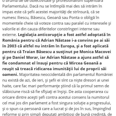
o brumă de de obiectivitate și profesionalism superioară
Parlamentului. Dacă nu se întîmplă mai des să intrăm în
impas este că șefii acestei majorități de strînsură, că se
numesc Iliescu, Băsescu, Geoană sau Ponta o obligă în
momentele cheie să voteze contra sau paralel cu interesele și
valorile ei din cauza diferitelor constrîngeri interne sau
externe.
Legislația anticorupție a fost astfel adoptată în
România pentru că Adrian Năstase i-a convins pe ai săi
în 2003 că altfel nu intrăm în Europa, și a fost aplicată
pentru că Traian Băsescu a susținut pe Monica Macovei
și pe Daniel Morar, iar Adrian Năstase a ajuns astfel să
fie condamnat el însuși pentru că Mircea Geoană a
reușit să treacă ridicarea imunității lui de proprii săi
oameni.
Majoritatea neoccidentală din parlamentul României
nu există de azi, de ieri, și șefii ei sînt ca niște dresori ai unei
haite, care fac mari performanțe știind că la primul semn de
slăbiciune riscă să fie sfîșiați ei înșiși. De asta cooperarea cu
oricare dintre acești șefi contra acestui consens la numitorul
cel mai jos din parlament a fost singura soluție a progresului,
și o spun ca persoană care a lucrat și de jos în sus, împingînd
reforme și prin simpli deputați ambițioși de bună credință, de