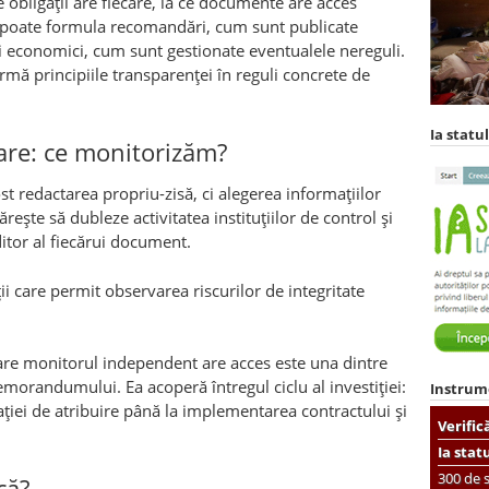
ce obligații are fiecare, la ce documente are acces
poate formula recomandări, cum sunt publicate
i economici, cum sunt gestionate eventualele nereguli.
ă principiile transparenței în reguli concrete de
Ia statul
are: ce monitorizăm?
ost redactarea propriu-zisă, ci alegerea informațiilor
ește să dubleze activitatea instituțiilor de control și
itor al fiecărui document.
ii care permit observarea riscurilor de integritate
care monitorul independent are acces este una dintre
randumului. Ea acoperă întregul ciclu al investiției:
Instrum
ației de atribuire până la implementarea contractului și
Verific
Ia stat
300 de s
că?