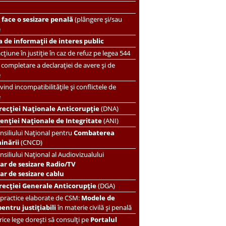
face o sesizare penală
(plângere și/sau
)
 de informații de interes public
țiune în justiție în caz de refuz pe legea 544
completare a declarației de avere și de
e
vind incompatibilitățile și conflictele de
e
recției Naționale Anticorupție
(DNA)
enției Naționale de Integritate
(ANI)
nsiliului Național pentru
Combaterea
minării
(CNCD)
nsiliului Național al Audiovizualului
ar de sesizare Radio/TV
r de sesizare cablu
recției Generale Anticorupție
(DGA)
 practice elaborate de CSM:
Modele de
pentru justițiabili
în materie civilă și penală
ice lege dorești să consulți pe
Portalul