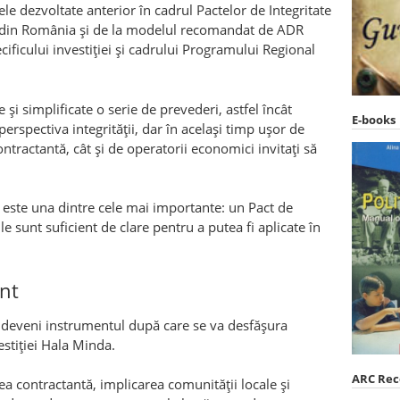
le dezvoltate anterior în cadrul Pactelor de Integritate
din România și de la modelul recomandat de ADR
ificului investiției și cadrului Programului Regional
 și simplificate o serie de prevederi, astfel încât
E-books
spectiva integrității, dar în același timp ușor de
contractantă, cât și de operatorii economici invitați să
r este una dintre cele mai importante: un Pact de
e sunt suficient de clare pentru a putea fi aplicate în
nt
deveni instrumentul după care se va desfășura
estiției Hala Minda.
ARC Re
ea contractantă, implicarea comunității locale și