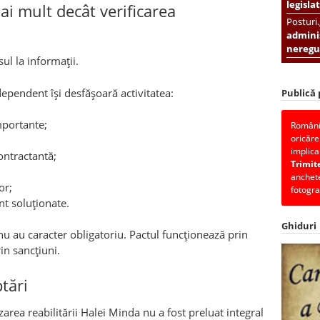
legislat
i mult decât verificarea
Posturi
adminis
neregul
l la informații.
dependent își desfășoară activitatea:
Publică
mportante;
România
oricăre
implica
ontractantă;
Trimit
anchete
or;
fotogra
t soluționate.
Ghiduri
u au caracter obligatoriu. Pactul funcționează prin
in sancțiuni.
tări
ea reabilitării Halei Minda nu a fost preluat integral