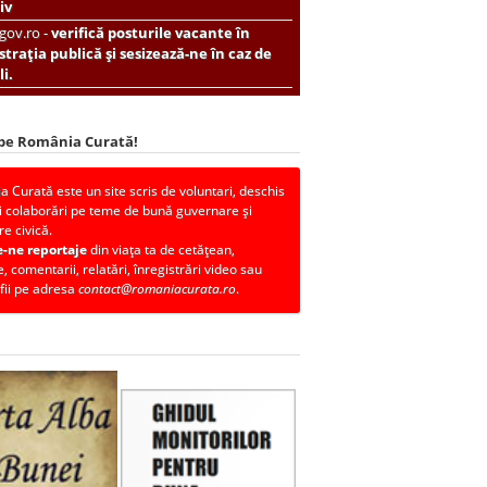
iv
.gov.ro -
verifică posturile vacante în
trația publică și sesizează-ne în caz de
i.
 pe România Curată!
 Curată este un site scris de voluntari, deschis
i colaborări pe teme de bună guvernare și
re civică.
e-ne reportaje
din viața ta de cetățean,
, comentarii, relatări, înregistrări video sau
fii pe adresa
contact@romaniacurata.ro
.