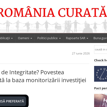
blicații
Oameni
Politici publice
Rapoarte SAR
Buna guv
27 iunie 2026
Check h
 de Integritate? Povestea
la baza monitorizării investiției
Pact pe
RSĂ PREFERATĂ