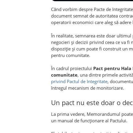
Când vorbim despre Pacte de Integritate,
document semnat de autoritatea contract
operatorii economici care aleg să adere l
În realitate, semnarea este doar ultimul 
negocieri și decizii privind ceea ce va fi
dispoziție și cum poate fi construit un me
pentru comunitate.
În cadrul proiectului
Pact pentru Hala 
comunitate
, una dintre primele activit
privind Pactul de Integritate
, documentul
întregul mecanism de monitorizare.
Un pact nu este doar o decl
La prima vedere, Memorandumul poate pă
un manual de funcționare al Pactului.