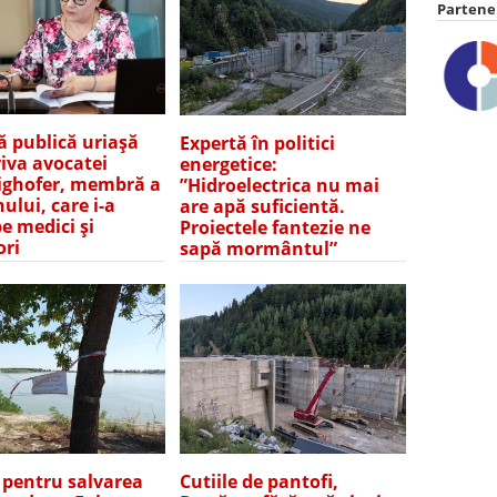
Partener
ă publică uriașă
Expertă în politici
iva avocatei
energetice:
ghofer, membră a
”Hidroelectrica nu mai
ului, care i-a
are apă suficientă.
pe medici și
Proiectele fantezie ne
ori
sapă mormântul”
e pentru salvarea
Cutiile de pantofi,