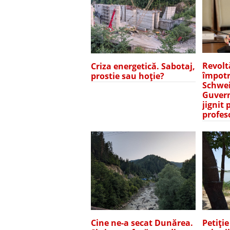
Revolt
Criza energetică. Sabotaj,
împotr
prostie sau hoție?
Schwei
Guvern
jignit 
profes
Petiți
Cine ne-a secat Dunărea.