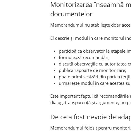
Monitorizarea înseamnă ma
documentelor
Memorandumul nu stabilește doar accesu
El descrie și modul în care monitorul in
participă ca observator la etapele i
formulează recomandări;
discută observațiile cu autoritatea c
publică rapoarte de monitorizare;
poate primi sesizări din partea terțil
urmărește modul în care acestea sun
Este important faptul că recomandările n
dialog, transparență și argumente, nu pr
De ce a fost nevoie de adap
Memorandumul folosit pentru monitorizar