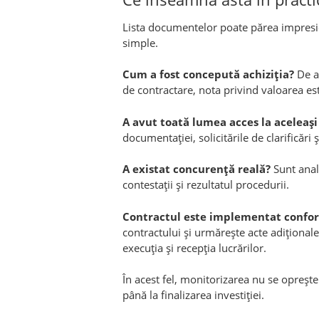
Lista documentelor poate părea impresio
simple.
Cum a fost concepută achiziția?
De a
de contractare, nota privind valoarea est
A avut toată lumea acces la aceleași
documentației, solicitările de clarificări
A existat concurență reală?
Sunt anali
contestații și rezultatul procedurii.
Contractul este implementat confo
contractului și urmărește acte adițional
execuția și recepția lucrărilor.
În acest fel, monitorizarea nu se opreșt
până la finalizarea investiției.