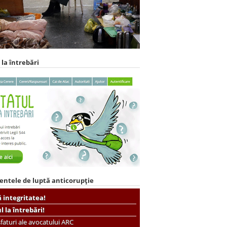
 la întrebări
entele de luptă anticorupție
ă integritatea!
ul la întrebări!
faturi ale avocatului ARC