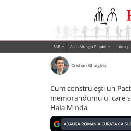
SAR
Alina Mungiu-Pippidi
Index pu
Cristian Ghingheș
Cum construiești un Pact
memorandumului care stă 
Hala Minda
ADAUGĂ ROMÂNIA CURATĂ CA SU