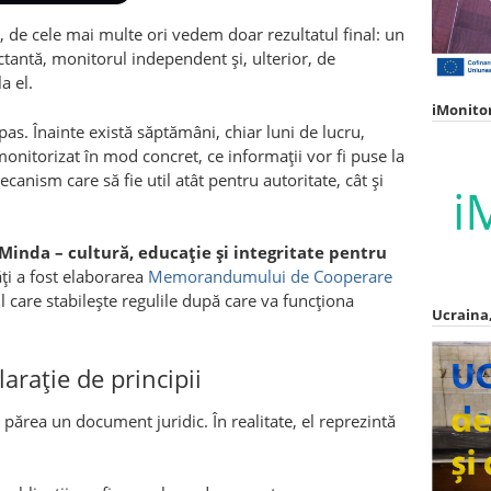
 de cele mai multe ori vedem doar rezultatul final: un
antă, monitorul independent și, ulterior, de
a el.
iMonito
pas. Înainte există săptămâni, chiar luni de lucru,
 monitorizat în mod concret, ce informații vor fi puse la
canism care să fie util atât pentru autoritate, cât și
Minda – cultură, educație și integritate pentru
ăți a fost elaborarea
Memorandumului de Cooperare
 care stabilește regulile după care va funcționa
Ucraina,
arație de principii
rea un document juridic. În realitate, el reprezintă