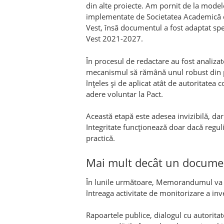
din alte proiecte. Am pornit de la modele
implementate de Societatea Academică 
Vest, însă documentul a fost adaptat spec
Vest 2021-2027.
În procesul de redactare au fost analizate
mecanismul să rămână unul robust din per
înțeles și de aplicat atât de autoritatea 
adere voluntar la Pact.
Această etapă este adesea invizibilă, da
Integritate funcționează doar dacă regulil
practică.
Mai mult decât un docume
În lunile următoare, Memorandumul va 
întreaga activitate de monitorizare a inv
Rapoartele publice, dialogul cu autoritat