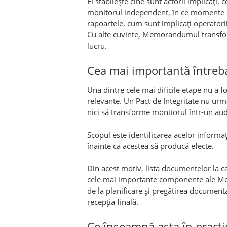
El stabilește cine sunt actorii implicați, 
monitorul independent, în ce momente 
rapoartele, cum sunt implicați operatori
Cu alte cuvinte, Memorandumul transform
lucru.
Cea mai importantă întreb
Una dintre cele mai dificile etape nu a f
relevante. Un Pact de Integritate nu urmăr
nici să transforme monitorul într-un aud
Scopul este identificarea acelor informaț
înainte ca acestea să producă efecte.
Din acest motiv, lista documentelor la 
cele mai importante componente ale Memo
de la planificare și pregătirea document
recepția finală.
Ce înseamnă asta în practi