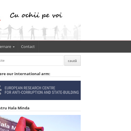
ernare
Contact
ere our international arm:
ntru Hala Minda