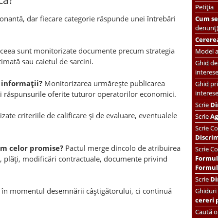
Petiția
nantă, dar fiecare categorie răspunde unei întrebări
Cum se 
denunț
Cererea
ceea sunt monitorizate documente precum strategia
Model ac
imată sau caietul de sarcini.
Ghid de 
interes
 informații?
Monitorizarea urmărește publicarea
Ghid pri
interes
 și răspunsurile oferite tuturor operatorilor economici.
Scrie
Di
zate criteriile de calificare și de evaluare, eventualele
Scrie
Ag
Scrie
Co
Discri
rm celor promise?
Pactul merge dincolo de atribuirea
Scrie Co
e, plăți, modificări contractuale, documente privind
Formul
Formula
Scrie
Di
e în momentul desemnării câștigătorului, ci continuă
Ghiduri
cereri 
Caută or