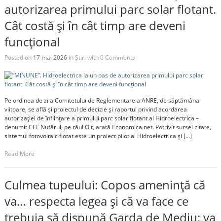
autorizarea primului parc solar flotant.
Cât costă și în cât timp are deveni
funcțional
Posted on
17 mai 2026
in
Știri
with
0 Comments
Pe ordinea de zi a Comitetului de Reglementare a ANRE, de săptămâna
viitoare, se află și proiectul de decizie și raportul privind acordarea
autorizației de înființare a primului parc solar flotant al Hidroelectrica –
denumit CEF Nufărul, pe râul Olt, arată Economica.net. Potrivit sursei citate,
sistemul fotovoltaic flotat este un proiect pilot al Hidroelectrica și […]
Read More
Culmea tupeului: Copos amenință că
va… respecta legea și că va face ce
trebuia să dispună Garda de Mediu: va