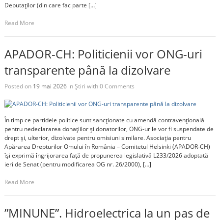
Deputaților (din care fac parte […]
Read More
APADOR-CH: Politicienii vor ONG-uri
transparente până la dizolvare
Posted on
19 mai 2026
in
Știri
with
0 Comments
În timp ce partidele politice sunt sancționate cu amendă contravențională
pentru nedeclararea donațiilor și donatorilor, ONG-urile vor fi suspendate de
drept și, ulterior, dizolvate pentru omisiuni similare. Asociația pentru
Apărarea Drepturilor Omului în România – Comitetul Helsinki (APADOR-CH)
își exprimă îngrijorarea față de propunerea legislativă L233/2026 adoptată
ieri de Senat (pentru modificarea OG nr. 26/2000), […]
Read More
”MINUNE”. Hidroelectrica la un pas de