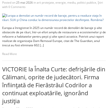
Posted on
25 mai 2026
in
arii protejate
,
energie
,
mediu
,
politici publice
,
Știri
with
0 Comments
Europa a înregistrat în 2025 un număr record de demolări de baraje și alte
obstacole de pe râuri, într-un efort amplu de restaurare a ecosistemelor și de
refacere a habitatelor pentru pești și alte specii acvatice. Potrivit unui raport
realizat de organizația Dam Removal Europe, citat de The Guardian, anul
trecut au fost eliminate 602 […]
Read More
VICTORIE la Înalta Curte: defrișările din
Călimani, oprite de judecători. Firma
înființată de Fierăstrăul Codrilor a
continuat exploatările, ignorând
justiția