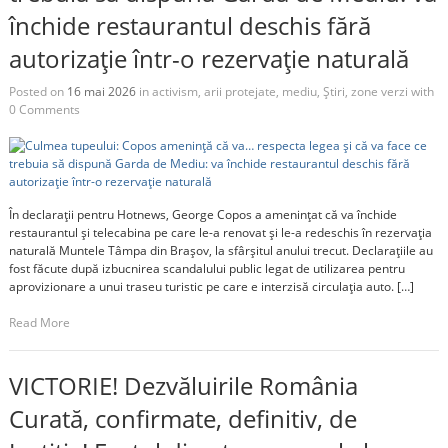
închide restaurantul deschis fără
autorizație într-o rezervație naturală
Posted on
16 mai 2026
in
activism
,
arii protejate
,
mediu
,
Știri
,
zone verzi
with
0 Comments
În declarații pentru Hotnews, George Copos a amenințat că va închide
restaurantul și telecabina pe care le-a renovat și le-a redeschis în rezervația
naturală Muntele Tâmpa din Brașov, la sfârșitul anului trecut. Declarațiile au
fost făcute după izbucnirea scandalului public legat de utilizarea pentru
aprovizionare a unui traseu turistic pe care e interzisă circulația auto. […]
Read More
VICTORIE! Dezvăluirile România
Curată, confirmate, definitiv, de