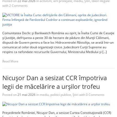
Posted on
22 mai 2026
in
activism
,
arii protejate
,
mediu
,
Știri
,
tăieri ilegale
with
2 Comments
Comunitatea Declic și Bankwatch România au oprit, la Înalta Curte de Casație
și Justiție, defrișarea a peste 30 de hectare de pădure din Munții Călimani,
dispusă de Guvern pentru a face loc Hidrocentralei Răstolița, se arată într-un
comunicat al celor două organizații civice. Judecătorii Curții Supreme au
respins ca nefondate recursurile Guvernului, Ministerului Mediului și […]
Read More
Nicușor Dan a sesizat CCR împotriva
legii de măcelărire a urșilor trofeu
Posted on
21 mai 2026
in
mediu
,
politici publice
,
Știri
with
0 Comments
Președintele României, Nicușor Dan, a sesizat Curtea Constituțională (CCR)