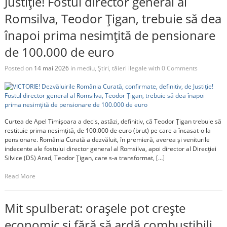
Justiție! Fostul director general al
Romsilva, Teodor Țigan, trebuie să dea
înapoi prima nesimțită de pensionare
de 100.000 de euro
Posted on
14 mai 2026
in
mediu
,
Știri
,
tăieri ilegale
with
0 Comments
Curtea de Apel Timișoara a decis, astăzi, definitiv, că Teodor Țigan trebuie să
restituie prima nesimțită, de 100.000 de euro (brut) pe care a încasat-o la
pensionare. România Curată a dezvăluit, în premieră, averea și veniturile
indecente ale fostului director general al Romsilva, apoi director al Direcției
Silvice (DS) Arad, Teodor Țigan, care s-a transformat, […]
Read More
Mit spulberat: orașele pot crește
economic și fără să ardă combustibili