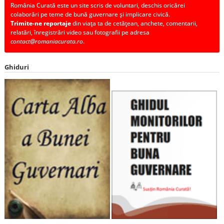
România Curată este un site scris de voluntari, deschis oricărei
colaborări pe teme de bună guvernare și implicare civică.
Trimite-ne reportaje
din viața ta de cetățean, anchete, comentarii,
relatări, înregistrări video sau fotografii pe adresa
contact@romaniacurata.ro
.
Ghiduri