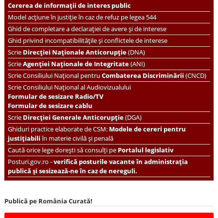
Cererea de informații de interes public
Model acțiune în justiție în caz de refuz pe legea 544
Ghid de completare a declarației de avere și de interese
Ghid privind incompatibilitățile și conflictele de interese
Scrie
Direcției Naționale Anticorupție
(DNA)
Scrie
Agenției Naționale de Integritate
(ANI)
Scrie
Consiliului Național pentru
Combaterea Discriminării
(CNCD)
Scrie Consiliului Național al Audiovizualului
Formular de sesizare Radio/TV
Formular de sesizare cablu
Scrie
Direcției Generale Anticorupție
(DGA)
Ghiduri practice elaborate de CSM:
Modele de cereri pentru
justițiabili
în materie civilă și penală
Caută orice lege dorești să consulți pe
Portalul legislativ
Posturi.gov.ro -
verifică posturile vacante în administrația
publică și sesizează-ne în caz de nereguli.
Publică pe România Curată!