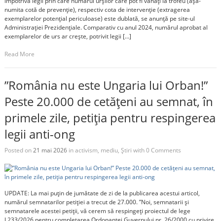
împotriva legii prin care numărul urșilor care pot fi vânați la trofeu (așa-
numita cotă de prevenție), respectiv cota de intervenție (extragerea
exemplarelor potențial periculoase) este dublată, se anunță pe site-ul
Administrației Prezidențiale. Comparativ cu anul 2024, numărul aprobat al
exemplarelor de urs ar crește, potrivit legii […]
Read More
”România nu este Ungaria lui Orban!”
Peste 20.000 de cetățeni au semnat, în
primele zile, petiția pentru respingerea
legii anti-ong
Posted on
21 mai 2026
in
activism
,
mediu
,
Știri
with
0 Comments
UPDATE: La mai puțin de jumătate de zi de la publicarea acestui articol,
numărul semnatarilor petiției a trecut de 27.000. ”Noi, semnatarii și
semnatarele acestei petiții, vă cerem să respingeți proiectul de lege
L233/2026 pentru completarea Ordonanței Guvernului nr. 26/2000 cu privire