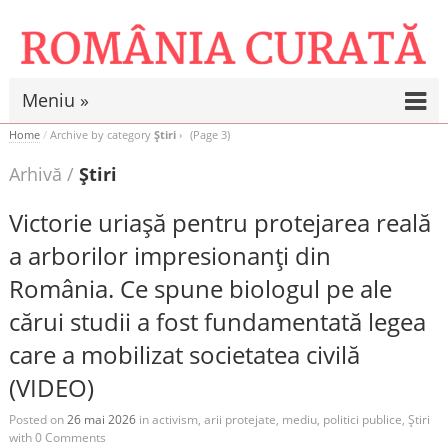
Meniu »
Home
/
Archive by category
Știri
(Page 3)
Arhivă /
Știri
Victorie uriașă pentru protejarea reală
a arborilor impresionanți din
România. Ce spune biologul pe ale
cărui studii a fost fundamentată legea
care a mobilizat societatea civilă
(VIDEO)
Posted on
26 mai 2026
in
activism
,
arii protejate
,
mediu
,
politici publice
,
Știri
with
0 Comments