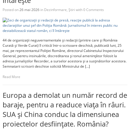
întărește
Posted on
26 mai 2026
in
Dezinformare
,
Știri
with
0 Comments
44 de organizații neguvernamentale și redacții (printre care și România
Curată și Verde Curat) îl critică într-o scrisoare deschisă, publicată luni, 25
mai, pe reprezentantul Poliției Române, directorul Cabinetului Inspectorului
General, pentru insinuările, discreditarea și tonul amenințător folosit la
adresa jurnaliștilor Recorder, a surselor acestora și a susținătorilor acestora.
Semnatarii scrisorii deschise solicită Ministrului de […]
Read More
Europa a demolat un număr record de
baraje, pentru a readuce viața în râuri.
SUA și China conduc la dimensiunea
proiectelor desființate. România?