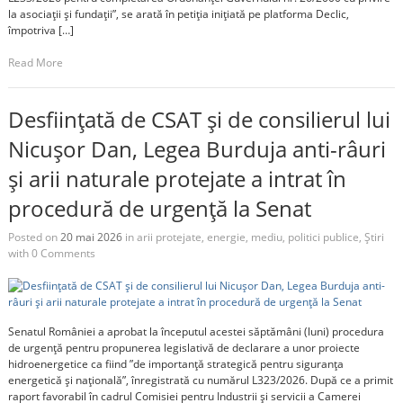
la asociații și fundații”, se arată în petiția inițiată pe platforma Declic,
împotriva […]
Read More
Desființată de CSAT și de consilierul lui
Nicușor Dan, Legea Burduja anti-râuri
și arii naturale protejate a intrat în
procedură de urgență la Senat
Posted on
20 mai 2026
in
arii protejate
,
energie
,
mediu
,
politici publice
,
Știri
with
0 Comments
Senatul României a aprobat la începutul acestei săptămâni (luni) procedura
de urgență pentru propunerea legislativă de declarare a unor proiecte
hidroenergetice ca fiind ”de importanță strategică pentru siguranța
energetică și națională”, înregistrată cu numărul L323/2026. După ce a primit
raport favorabil în cadrul Comisiei pentru Industrii și servicii a Camerei