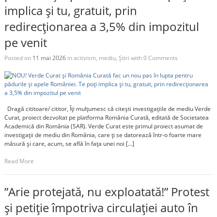
implica și tu, gratuit, prin
redirecționarea a 3,5% din impozitul
pe venit
Posted on
11 mai 2026
in
activism
,
mediu
,
Știri
with
0 Comments
Dragă cititoare/ cititor, Îți mulțumesc că citești investigațiile de mediu Verde
Curat, proiect dezvoltat pe platforma România Curată, editată de Societatea
Academică din România (SAR). Verde Curat este primul proiect asumat de
investigații de mediu din România, care ți se datorează într-o foarte mare
măsură și care, acum, se află în fața unei noi […]
Read More
”Arie protejată, nu exploatată!” Protest
și petiție împotriva circulației auto în