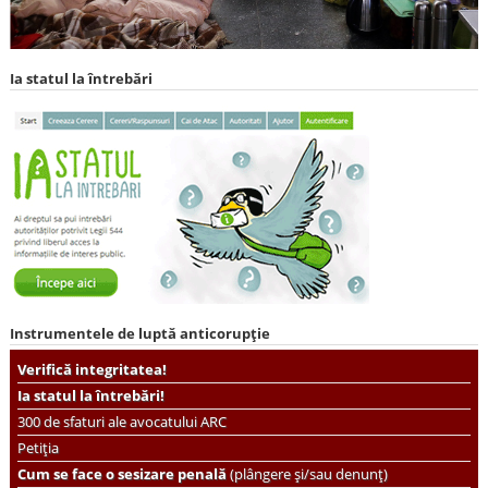
Ia statul la întrebări
Instrumentele de luptă anticorupție
Verifică integritatea!
Ia statul la întrebări!
300 de sfaturi ale avocatului ARC
Petiția
Cum se face o sesizare penală
(plângere și/sau denunț)