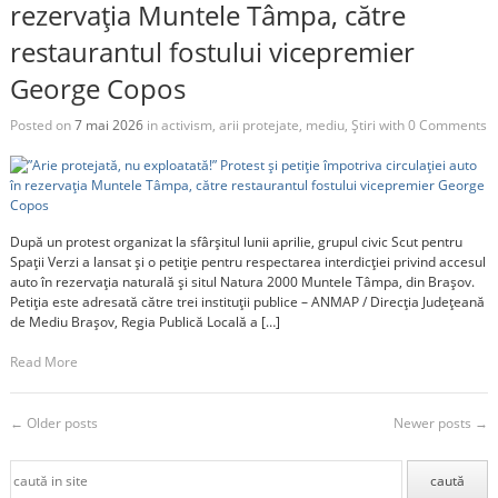
rezervația Muntele Tâmpa, către
restaurantul fostului vicepremier
George Copos
Posted on
7 mai 2026
in
activism
,
arii protejate
,
mediu
,
Știri
with
0 Comments
După un protest organizat la sfârșitul lunii aprilie, grupul civic Scut pentru
Spații Verzi a lansat și o petiție pentru respectarea interdicției privind accesul
auto în rezervația naturală și situl Natura 2000 Muntele Tâmpa, din Brașov.
Petiția este adresată către trei instituții publice – ANMAP / Direcția Județeană
de Mediu Brașov, Regia Publică Locală a […]
Read More
←
Older posts
Newer posts
→