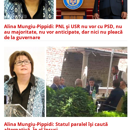
Alina Mungiu-Pippidi: PNL și USR nu vor cu PSD, nu
au majoritate, nu vor anticipate, dar nici nu pleacă
de la guvernare
Alina Mungiu-Pippidi: Statul paralel își caută
alternativă. În el însuși