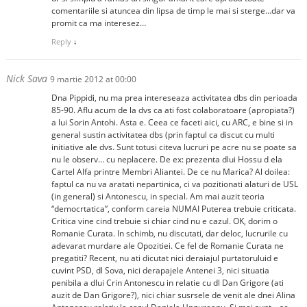
comentariile si atuncea din lipsa de timp le mai si sterge…dar va
promit ca ma interesez…
Reply
↓
Nick Sava
9 martie 2012 at 00:00
Dna Pippidi, nu ma prea intereseaza activitatea dbs din perioada
85-90. Aflu acum de la dvs ca ati fost colaboratoare (apropiata?)
a lui Sorin Antohi. Asta e. Ceea ce faceti aici, cu ARC, e bine si in
general sustin activitatea dbs (prin faptul ca discut cu multi
initiative ale dvs. Sunt totusi citeva lucruri pe acre nu se poate sa
nu le observ… cu neplacere. De ex: prezenta dlui Hossu d ela
Cartel Alfa printre Membri Aliantei. De ce nu Marica? Al doilea:
faptul ca nu va aratati nepartinica, ci va pozitionati alaturi de USL
(in general) si Antonescu, in special. Am mai auzit teoria
“democrtatica”, conform careia NUMAI Puterea trebuie criticata.
Critica vine cind trebuie si chiar cind nu e cazul. OK, dorim o
Romanie Curata. In schimb, nu discutati, dar deloc, lucrurile cu
adevarat murdare ale Opozitiei. Ce fel de Romanie Curata ne
pregatiti? Recent, nu ati dicutat nici deraiajul purtatoruluid e
cuvint PSD, dl Sova, nici derapajele Antenei 3, nici situatia
penibila a dlui Crin Antonescu in relatie cu dl Dan Grigore (ati
auzit de Dan Grigore?), nici chiar susrsele de venit ale dnei Alina