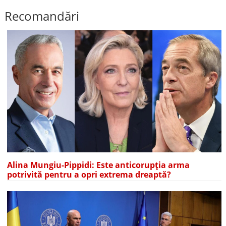
Recomandări
Alina Mungiu-Pippidi: Este anticorupția arma
potrivită pentru a opri extrema dreaptă?