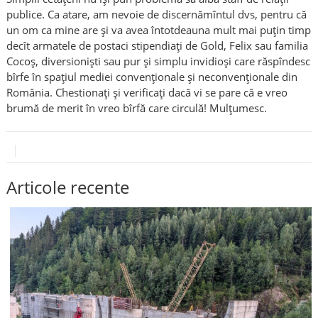
publice. Ca atare, am nevoie de discernămîntul dvs, pentru că
un om ca mine are și va avea întotdeauna mult mai puțin timp
decît armatele de postaci stipendiați de Gold, Felix sau familia
Cocoș, diversioniști sau pur și simplu invidioși care răspîndesc
bîrfe în spațiul mediei convenționale și neconvenționale din
România. Chestionați și verificați dacă vi se pare că e vreo
brumă de merit în vreo bîrfă care circulă! Mulțumesc.
Articole recente