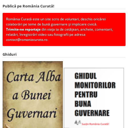
Publică pe România Curată!
România Curată este un site scris de voluntari, deschis oricărei
colaborări pe teme de bună guvernare și implicare civică.
Trimite-ne reportaje
din viața ta de cetățean, anchete, comentarii,
relatări, înregistrări video sau fotografii pe adresa
contact@romaniacurata.ro
.
Ghiduri