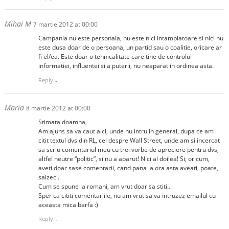
Mihai M
7 martie 2012 at 00:00
Campania nu este personala, nu este nici intamplatoare si nici nu
este dusa doar de o persoana, un partid sau o coalitie, oricare ar
fi el/ea. Este doar o tehnicalitate care tine de controlul
informatiei, influentei si a puterii, nu neaparat in ordinea asta.
Reply
↓
Maria
8 martie 2012 at 00:00
Stimata doamna,
Am ajuns sa va caut aici, unde nu intru in general, dupa ce am
citit textul dvs din RL, cel despre Wall Street, unde am si incercat
sa scriu comentariul meu cu trei vorbe de apreciere pentru dvs,
altfel neutre “politic”, si nu a aparut! Nici al doilea! Si, oricum,
aveti doar sase comentarii, cand pana la ora asta aveati, poate,
saizeci.
Cum se spune la romani, am vrut doar sa stiti..
Sper ca cititi comentariile, nu am vrut sa va intruzez emailul cu
aceasta mica barfa :)
Reply
↓