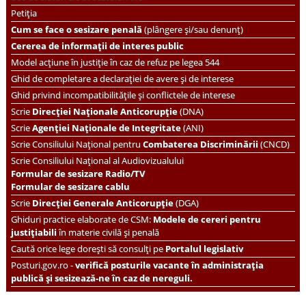
Petiția
Cum se face o sesizare penală
(plângere și/sau denunț)
Cererea de informații de interes public
Model acțiune în justiție în caz de refuz pe legea 544
Ghid de completare a declarației de avere și de interese
Ghid privind incompatibilitățile și conflictele de interese
Scrie
Direcției Naționale Anticorupție
(DNA)
Scrie
Agenției Naționale de Integritate
(ANI)
Scrie
Consiliului Național pentru
Combaterea Discriminării
(CNCD)
Scrie Consiliului Național al Audiovizualului
Formular de sesizare Radio/TV
Formular de sesizare cablu
Scrie
Direcției Generale Anticorupție
(DGA)
Ghiduri practice elaborate de CSM:
Modele de cereri pentru
justițiabili
în materie civilă și penală
Caută orice lege dorești să consulți pe
Portalul legislativ
Posturi.gov.ro -
verifică posturile vacante în administrația
publică și sesizează-ne în caz de nereguli.