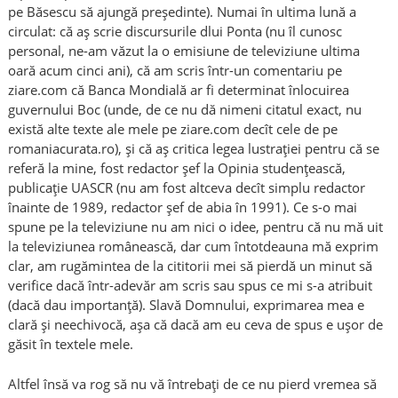
pe Băsescu să ajungă președinte). Numai în ultima lună a
circulat: că aș scrie discursurile dlui Ponta (nu îl cunosc
personal, ne-am văzut la o emisiune de televiziune ultima
oară acum cinci ani), că am scris într-un comentariu pe
ziare.com că Banca Mondială ar fi determinat înlocuirea
guvernului Boc (unde, de ce nu dă nimeni citatul exact, nu
există alte texte ale mele pe ziare.com decît cele de pe
romaniacurata.ro), și că aș critica legea lustrației pentru că se
referă la mine, fost redactor șef la Opinia studențească,
publicație UASCR (nu am fost altceva decît simplu redactor
înainte de 1989, redactor șef de abia în 1991). Ce s-o mai
spune pe la televiziune nu am nici o idee, pentru că nu mă uit
la televiziunea românească, dar cum întotdeauna mă exprim
clar, am rugămintea de la cititorii mei să pierdă un minut să
verifice dacă într-adevăr am scris sau spus ce mi s-a atribuit
(dacă dau importanță). Slavă Domnului, exprimarea mea e
clară și neechivocă, așa că dacă am eu ceva de spus e ușor de
găsit în textele mele.
Altfel însă va rog să nu vă întrebați de ce nu pierd vremea să