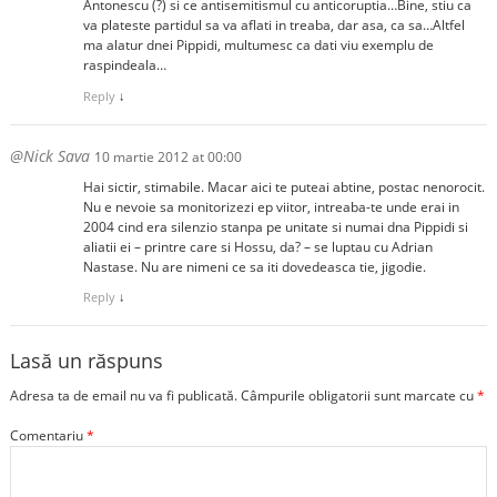
Antonescu (?) si ce antisemitismul cu anticoruptia…Bine, stiu ca
va plateste partidul sa va aflati in treaba, dar asa, ca sa…Altfel
ma alatur dnei Pippidi, multumesc ca dati viu exemplu de
raspindeala…
Reply
↓
@Nick Sava
10 martie 2012 at 00:00
Hai sictir, stimabile. Macar aici te puteai abtine, postac nenorocit.
Nu e nevoie sa monitorizezi ep viitor, intreaba-te unde erai in
2004 cind era silenzio stanpa pe unitate si numai dna Pippidi si
aliatii ei – printre care si Hossu, da? – se luptau cu Adrian
Nastase. Nu are nimeni ce sa iti dovedeasca tie, jigodie.
Reply
↓
Lasă un răspuns
Adresa ta de email nu va fi publicată.
Câmpurile obligatorii sunt marcate cu
*
Comentariu
*