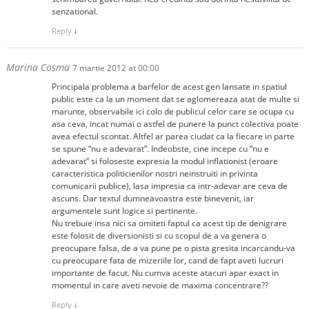
senzational.
Reply
↓
Marina Cosma
7 martie 2012 at 00:00
Principala problema a barfelor de acest gen lansate in spatiul
public este ca la un moment dat se aglomereaza atat de multe si
marunte, observabile ici colo de publicul celor care se ocupa cu
asa ceva, incat numai o astfel de punere la punct colectiva poate
avea efectul scontat. Altfel ar parea ciudat ca la fiecare in parte
se spune “nu e adevarat”. Indeobste, cine incepe cu “nu e
adevarat” si foloseste expresia la modul inflationist (eroare
caracteristica politicienilor nostri neinstruiti in privinta
comunicarii publice), lasa impresia ca intr-adevar are ceva de
ascuns. Dar textul dumneavoastra este binevenit, iar
argumentele sunt logice si pertinente.
Nu trebuie insa nici sa omiteti faptul ca acest tip de denigrare
este folosit de diversionisti si cu scopul de a va genera o
preocupare falsa, de a va pune pe o pista gresita incarcandu-va
cu preocupare fata de mizeriile lor, cand de fapt aveti lucruri
importante de facut. Nu cumva aceste atacuri apar exact in
momentul in care aveti nevoie de maxima concentrare??
Reply
↓