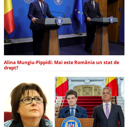
Alina Mungiu-Pippidi: Mai este România un stat de
drept?