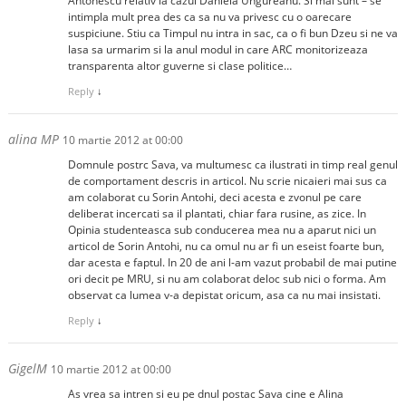
Antonescu relativ la cazul Daniela Ungureanu. Si mai sunt – se
intimpla mult prea des ca sa nu va privesc cu o oarecare
suspiciune. Stiu ca Timpul nu intra in sac, ca o fi bun Dzeu si ne va
lasa sa urmarim si la anul modul in care ARC monitorizeaza
transparenta altor guverne si clase politice…
Reply
↓
alina MP
10 martie 2012 at 00:00
Domnule postrc Sava, va multumesc ca ilustrati in timp real genul
de comportament descris in articol. Nu scrie nicaieri mai sus ca
am colaborat cu Sorin Antohi, deci acesta e zvonul pe care
deliberat incercati sa il plantati, chiar fara rusine, as zice. In
Opinia studenteasca sub conducerea mea nu a aparut nici un
articol de Sorin Antohi, nu ca omul nu ar fi un eseist foarte bun,
dar acesta e faptul. In 20 de ani l-am vazut probabil de mai putine
ori decit pe MRU, si nu am colaborat deloc sub nici o forma. Am
observat ca lumea v-a depistat oricum, asa ca nu mai insistati.
Reply
↓
GigelM
10 martie 2012 at 00:00
As vrea sa intren si eu pe dnul postac Sava cine e Alina