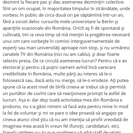
dezmint la fiecare pas și dau asemenea dezmințiri colective.
Sînt un om ocupat, în majoritatea timpului în străinătate, unde
vorbesc în public de circa două ori pe săptămînă într-un an,
fără a socoti deloc cursurile mele universitare la Berlin și
aparițiile ocazionale din România. Oricît aș fi de spontană și
cultivată, îmi ia ceva timp să mă mențin la pregătirea necesară
unui om care vorbește în comisii interguvernamentale de
experți sau mari universități aproape non stop, și nu urmăresc
canalele TV din România (nici nu am cablu), și doar foarte
selectiv presa. De ce circulă asemenea lucruri? Pentru că e an
electoral și pentru că puțini oameni avînd încă oarecare
credibilitate în România, multe părți au interes să le-o
folosească sau, dacă asta nu merge, să le-o erodeze. Ați putea
spune că la acest nivel de bîrfă cineva ar trebui să-și permită
un purtător de cuvînt care să reacționeze prompt la astfel de
lucruri. Așa e: dar deși toată activitatea mea din România e
probono, nu s-a găsit nimeni să facă asta pentru mine în mod
la fel de voluntar și mi se pare o idee proastă să angajez pe
cineva atunci cînd știu că nu am intenția să profit vreodată de
imaginea mea acasă în vreun fel (funcții, candidaturi, etc).
Simplii cetățeni nu își pun problema să aibă staff de relații