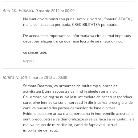
Ana Ch. Popescu
9 martie 2012 at 00:00
Nu sunt diversionisti sau pur si simplu invidiosi, “baietii” ATACA ,
mai ales in acesta perioada, CREDIBILITATEA persoanei.
De aceea este important ca informatia sa circule mai impetuos
decat barfele,pentru ca doar asa lucrurile se misca din loc.
cu sinceritate,
Reply
↓
Ionita N. Ion
9 martie 2012 at 00:00
Stimata Doamna, va urmaresc de mult timp si apreciez
activitatea Dumneavoastra ca fiind in binele romanilor.
Ca urmare, va rog sa nu va lasti intimidata de acesti raspandaci
care, bine inteles ca sunt interesati in diminuarea prestigiului de
care va bucurati din partea oamenilor de bine din tara.
Evident, asa cum arata o alta persoana in interventiile acestea, ei
sunt preocupati sa va demoralizeze si sa va faca sa renuntati la a
mai va ocupa de mizeriile lor, cand de fapt aveti lucruri
importante de facut.