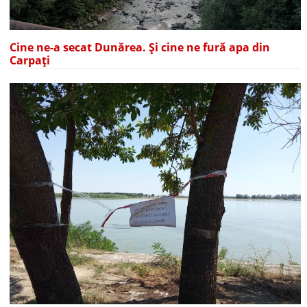
Cine ne-a secat Dunărea. Și cine ne fură apa din
Carpați