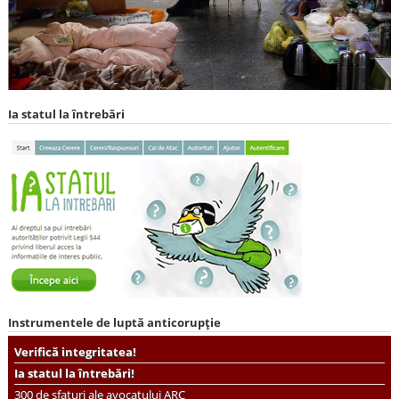
Ia statul la întrebări
Instrumentele de luptă anticorupție
Verifică integritatea!
Ia statul la întrebări!
300 de sfaturi ale avocatului ARC