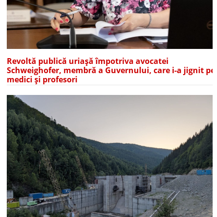
Revoltă publică uriașă împotriva avocatei
Schweighofer, membră a Guvernului, care i-a jignit pe
medici și profesori