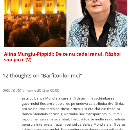
Alina Mungiu-Pippidi: De ce nu cade Iranul. Război
sau pace (V)
12 thoughts on “
Barfitorilor mei
”
alex rauta
7 martie 2012 at 00:00
asta cu Banca Mondiala care ar fi determinat schimbarea
guvernului Boc am citit-o si eu pe undeva ca atribuita dvs. Si da,
am avut curiozitatea sa citesc articolul si era clar din fraza ca
Banca Mondiala ceruse guvernului Boc transparenta in ultimul
raport inainte sa fie schimbat. Trebuia foarte multa rea-credinta
pentru a interpreta fraza in sensul ca Banca Mondiala ar fi cerut
schimbarea guvernului. Rea-credinta sau dorinta nestavilita de