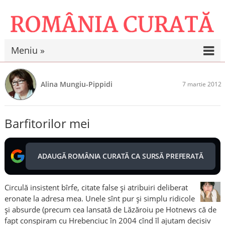
Meniu »
Alina Mungiu-Pippidi
7 martie 2012
Barfitorilor mei
ADAUGĂ ROMÂNIA CURATĂ CA SURSĂ PREFERATĂ
Circulă insistent bîrfe, citate false și atribuiri deliberat
eronate la adresa mea. Unele sînt pur și simplu ridicole
și absurde (precum cea lansată de Lăzăroiu pe Hotnews că de
fapt conspiram cu Hrebenciuc în 2004 cînd îl ajutam decisiv