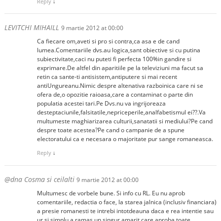
Reply
↓
LEVITCHI MIHAILL
9 martie 2012 at 00:00
Ca fiecare om,aveti si pro si contra,ca asa e de cand
lumea.Comentariile dvs.au logica,sant obiective si cu putina
subiectivitate,caci nu puteti fi perfecta 100%in gandire si
exprimare.De altfel din aparitiile pe la televiziuni ma facut sa
retin ca sante-ti antisistem,antiputere si mai recent
antiUngureanu.Nimic despre altenativa razboinica care ni se
ofera de,o opozitie raioasa,care a contaminat o parte din
populatia acestei tari.Pe Dvs.nu va ingrijoreaza
desteptaciunile,falsitatile,nepriceperile,analfabetismul ei??.Va
multumeste maghiarizarea culturii,sanatatii si mediului?Pe cand
despre toate acestea?Pe cand o campanie de a spune
electoratului ca e necesara o majoritate pur sange romaneasca.
Reply
↓
@dna Cosma si ceilalti
9 martie 2012 at 00:00
Multumesc de vorbele bune. Si info cu RL. Eu nu aprob
comentariile, redactia o face, la starea jalnica (inclusiv financiara)
a presie romanesti te intrebi intotdeauna daca e rea intentie sau
ur si simplu a ramas un singur amarit care aproba toate