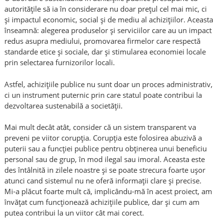
autoritățile să ia în considerare nu doar prețul cel mai mic, ci
și impactul economic, social și de mediu al achizițiilor. Aceasta
înseamnă: alegerea produselor și serviciilor care au un impact
redus asupra mediului, promovarea firmelor care respectă
standarde etice și sociale, dar și stimularea economiei locale
prin selectarea furnizorilor locali.
Astfel, achizițiile publice nu sunt doar un proces administrativ,
ci un instrument puternic prin care statul poate contribui la
dezvoltarea sustenabilă a societății.
Mai mult decât atât, consider că un sistem transparent va
preveni pe viitor corupția. Corupția este folosirea abuzivă a
puterii sau a funcției publice pentru obținerea unui beneficiu
personal sau de grup, în mod ilegal sau imoral. Aceasta este
des întâlnită in zilele noastre și se poate strecura foarte ușor
atunci cand sistemul nu ne oferă informații clare și precise.
Mi-a plăcut foarte mult că, implicându-mă în acest proiect, am
învățat cum funcționează achizițiile publice, dar și cum am
putea contribui la un viitor cât mai corect.