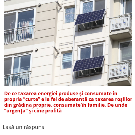
De ce taxarea energiei produse și consumate în
propria ”curte” e la fel de aberantă ca taxarea roșiilor
din grădina proprie, consumate în familie. De unde
”urgența” și cine profită
Lasă un răspuns