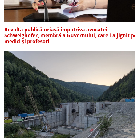
Revoltă publică uriașă împotriva avocatei
Schweighofer, membră a Guvernului, care i-a jignit pe
medici și profesori