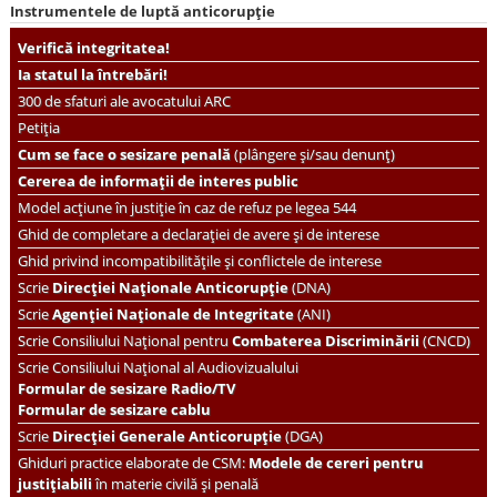
Instrumentele de luptă anticorupție
Verifică integritatea!
Ia statul la întrebări!
300 de sfaturi ale avocatului ARC
Petiția
Cum se face o sesizare penală
(plângere și/sau denunț)
Cererea de informații de interes public
Model acțiune în justiție în caz de refuz pe legea 544
Ghid de completare a declarației de avere și de interese
Ghid privind incompatibilitățile și conflictele de interese
Scrie
Direcției Naționale Anticorupție
(DNA)
Scrie
Agenției Naționale de Integritate
(ANI)
Scrie
Consiliului Național pentru
Combaterea Discriminării
(CNCD)
Scrie Consiliului Național al Audiovizualului
Formular de sesizare Radio/TV
Formular de sesizare cablu
Scrie
Direcției Generale Anticorupție
(DGA)
Ghiduri practice elaborate de CSM:
Modele de cereri pentru
justițiabili
în materie civilă și penală