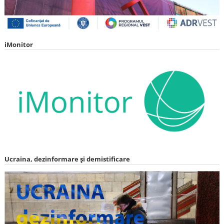
iMonitor
Ucraina, dezinformare și demistificare