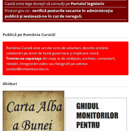
Caută orice lege dorești să consulți pe
Portalul legislativ
Posturi.gov.ro -
verifică posturile vacante în administrația
publică și sesizează-ne în caz de nereguli.
Publică pe România Curată!
România Curată este un site scris de voluntari, deschis oricărei
colaborări pe teme de bună guvernare și implicare civică.
Trimite-ne reportaje
din viața ta de cetățean, anchete, comentarii,
relatări, înregistrări video sau fotografii pe adresa
contact@romaniacurata.ro
.
Ghiduri