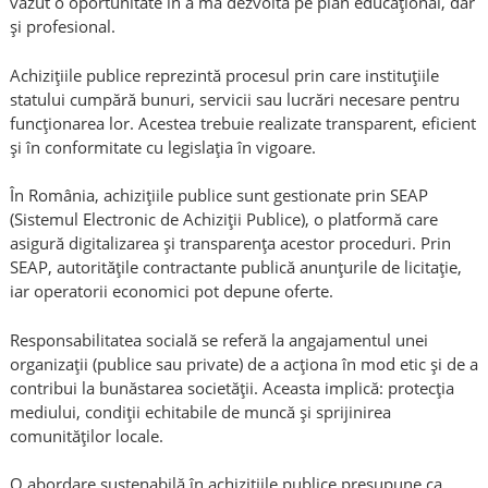
văzut o oportunitate în a mă dezvolta pe plan educațional, dar
și profesional.
Achizițiile publice reprezintă procesul prin care instituțiile
statului cumpără bunuri, servicii sau lucrări necesare pentru
funcționarea lor. Acestea trebuie realizate transparent, eficient
și în conformitate cu legislația în vigoare.
În România, achizițiile publice sunt gestionate prin SEAP
(Sistemul Electronic de Achiziții Publice), o platformă care
asigură digitalizarea și transparența acestor proceduri. Prin
SEAP, autoritățile contractante publică anunțurile de licitație,
iar operatorii economici pot depune oferte.
Responsabilitatea socială se referă la angajamentul unei
organizații (publice sau private) de a acționa în mod etic și de a
contribui la bunăstarea societății. Aceasta implică: protecția
mediului, condiții echitabile de muncă și sprijinirea
comunităților locale.
O abordare sustenabilă în achizițiile publice presupune ca