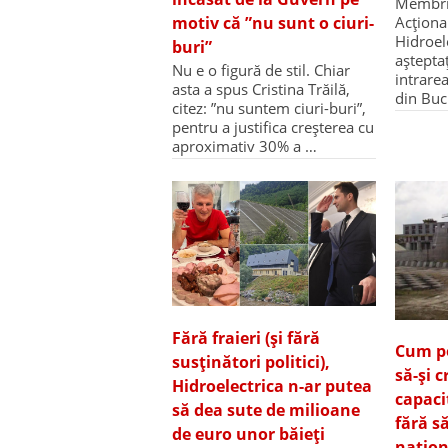
Membrii
motiv că ”nu sunt o ciuri-
Acționa
Hidroel
buri”
așteptați
Nu e o figură de stil. Chiar
intrare
asta a spus Cristina Trăilă,
din Buc
citez: ”nu suntem ciuri-buri”,
pentru a justifica creșterea cu
aproximativ 30% a …
Fără fraieri (și fără
Cum po
susținători politici),
să-și 
Hidroelectrica n-ar putea
capaci
să dea sute de milioane
fără s
de euro unor băieți
națion