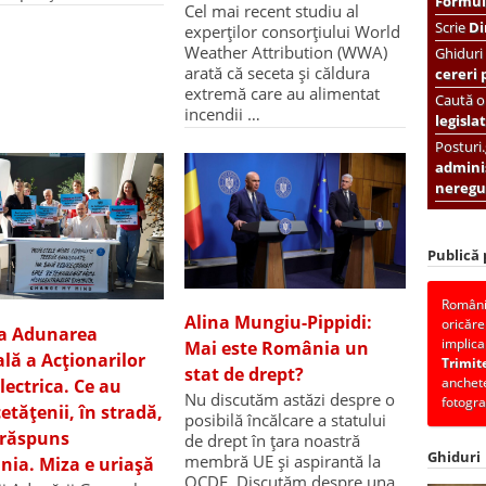
Formula
Cel mai recent studiu al
Scrie
Di
experților consorțiului World
Weather Attribution (WWA)
Ghiduri
arată că seceta și căldura
cereri 
extremă care au alimentat
Caută or
incendii …
legislat
Posturi
adminis
neregul
Publică
România
Alina Mungiu-Pippidi:
oricăre
la Adunarea
implica
Mai este România un
lă a Acționarilor
Trimit
stat de drept?
anchete
lectrica. Ce au
Nu discutăm astăzi despre o
fotogra
etățenii, în stradă,
posibilă încălcare a statului
a răspuns
de drept în țara noastră
Ghiduri
membră UE și aspirantă la
ia. Miza e uriașă
OCDE. Discutăm despre una