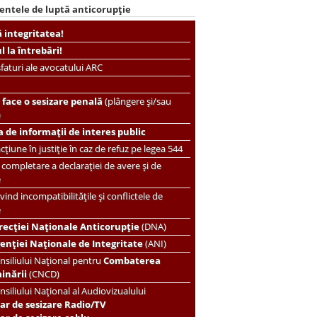
entele de luptă anticorupție
ă integritatea!
ul la întrebări!
faturi ale avocatului ARC
face o sesizare penală
(plângere și/sau
)
 de informații de interes public
țiune în justiție în caz de refuz pe legea 544
completare a declarației de avere și de
e
vind incompatibilitățile și conflictele de
e
recției Naționale Anticorupție
(DNA)
enției Naționale de Integritate
(ANI)
nsiliului Național pentru
Combaterea
minării
(CNCD)
nsiliului Național al Audiovizualului
ar de sesizare Radio/TV