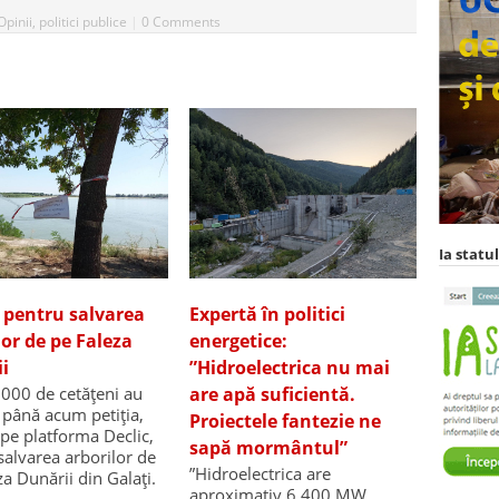
Opinii
,
politici publice
|
0 Comments
Ia statul
e pentru salvarea
Expertă în politici
lor de pe Faleza
energetice:
i
”Hidroelectrica nu mai
.000 de cetățeni au
are apă suficientă.
până acum petiția,
Proiectele fantezie ne
 pe platforma Declic,
sapă mormântul”
salvarea arborilor de
”Hidroelectrica are
za Dunării din Galați.
aproximativ 6.400 MW