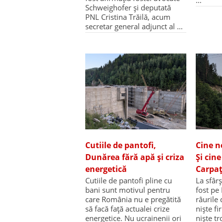
Schweighofer și deputată
PNL Cristina Trăilă, acum
secretar general adjunct al …
Cutiile de pantofi,
Cine n
Dunărea fără apă și criza
Și cin
energetică
Carpaț
Cutiile de pantofi pline cu
La sfâr
bani sunt motivul pentru
fost pe
care România nu e pregătită
râurile 
să facă față actualei crize
niște f
energetice. Nu ucrainenii ori
niște t