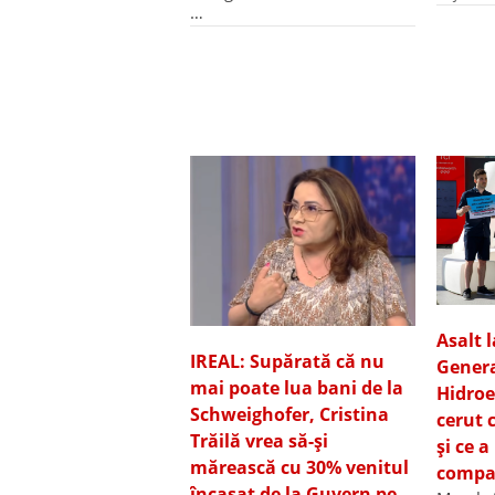
…
Asalt 
IREAL: Supărată că nu
Genera
mai poate lua bani de la
Hidroe
Schweighofer, Cristina
cerut c
Trăilă vrea să-și
și ce 
mărească cu 30% venitul
compan
încasat de la Guvern pe