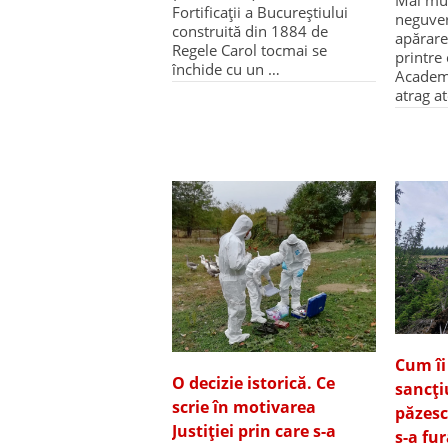
Mai mul
Fortificații a Bucureștiului
neguver
construită din 1884 de
apărare
Regele Carol tocmai se
printre 
închide cu un …
Academ
atrag a
Cum îi
O decizie istorică. Ce
sancți
scrie în motivarea
păzesc
Justiției prin care s-a
s-a fur