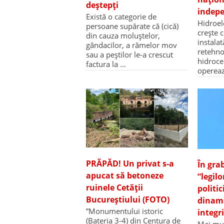
deștepți
indep
Există o categorie de
Hidroel
persoane supărate că (cică)
crește 
din cauza moluștelor,
instalat
gândacilor, a râmelor mov
retehno
sau a peștilor le-a crescut
hidroce
factura la …
opereaz
PRĂPĂD! Un privat s-a
În gra
apucat să betoneze
“legil
ruinele Cetății
politic
Bucureștiului (FOTO)
dinami
”Monumentului istoric
integr
(Bateria 3-4) din Centura de