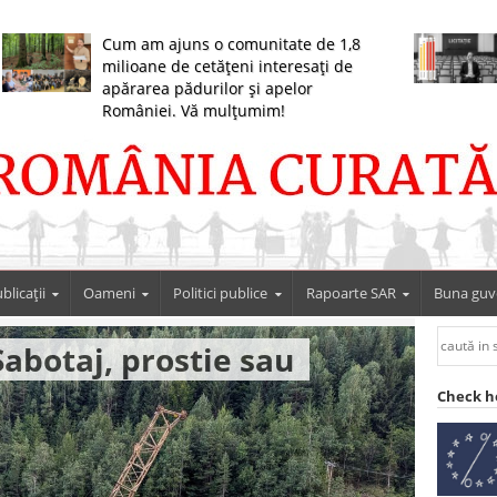
Cum am ajuns o comunitate de 1,8
milioane de cetățeni interesați de
apărarea pădurilor și apelor
României. Vă mulțumim!
blicații
Oameni
Politici publice
Rapoarte SAR
Buna guv
Sabotaj, prostie sau
Check h