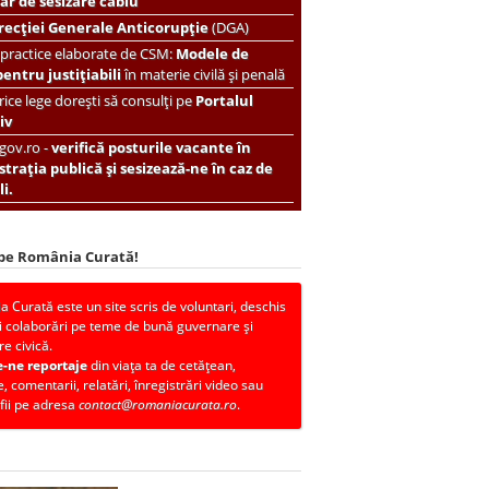
r de sesizare cablu
recției Generale Anticorupție
(DGA)
 practice elaborate de CSM:
Modele de
pentru justițiabili
în materie civilă și penală
ice lege dorești să consulți pe
Portalul
iv
.gov.ro -
verifică posturile vacante în
trația publică și sesizează-ne în caz de
i.
 pe România Curată!
 Curată este un site scris de voluntari, deschis
i colaborări pe teme de bună guvernare și
re civică.
e-ne reportaje
din viața ta de cetățean,
, comentarii, relatări, înregistrări video sau
fii pe adresa
contact@romaniacurata.ro
.