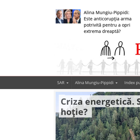
Alina Mungiu-Pippidi:
Este anticorupția arma
potrivită pentru a opri
extrema dreaptă?
SAR
Alina Mungiu-Pippidi
Index pu
Criza energetică. 
hoție?