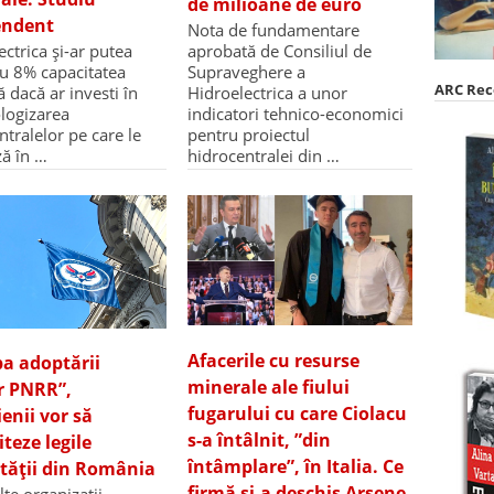
de milioane de euro
endent
Nota de fundamentare
aprobată de Consiliul de
ectrica și-ar putea
Supraveghere a
cu 8% capacitatea
ARC Re
Hidroelectrica a unor
ă dacă ar investi în
indicatori tehnico-economici
logizarea
pentru proiectul
ntralelor pe care le
hidrocentralei din …
ă în …
Afacerile cu resurse
ba adoptării
minerale ale fiului
or PNRR”,
fugarului cu care Ciolacu
ienii vor să
s-a întâlnit, ”din
teze legile
întâmplare”, în Italia. Ce
ității din România
firmă și-a deschis Arsene