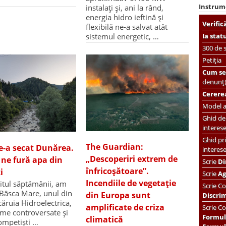
Instrum
instalați și, ani la rând,
energia hidro ieftină și
Verific
flexibilă ne-a salvat atât
Ia stat
sistemul energetic, …
300 de s
Petiția
Cum se 
denunț
Cererea
Model ac
Ghid de 
interes
Ghid pri
The Guardian:
e-a secat Dunărea.
interes
„Descoperiri extrem de
e ne fură apa din
Scrie
Di
înfricoșătoare”.
i
Scrie
Ag
Incendiile de vegetație
șitul săptămânii, am
Scrie
Co
 Bâsca Mare, unul din
din Europa sunt
Discri
căruia Hidroelectrica,
amplificate de criza
Scrie Co
irme controversate și
Formul
climatică
rompetiști …