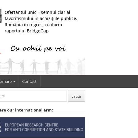
Ofertantul unic – semnul clar al
favoritismului în achizițiile publice.
România în regres, conform
raportului BridgeGap
ernare
Contact
ere our international arm: