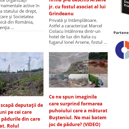
te organizații
namentale active în
jr. cu fostul asociat al lui
a statului de drept,
Grindeanu
care și Societatea
Privată și întâmplătoare.
ică din România,
Astfel a caracterizat Marcel
tenția …
Ciolacu întâlnirea dintr-un
Partener
hotel de lux din Italia cu
fugarul Ionel Arsene, fostul …
Ce ne spun imaginile
care surprind formarea
 scapă deputații de
puhoiului care a măturat
uni pe cei care
Bușteniul. Ne mai batem
 pădurile din care
joc de pădure? (VIDEO)
at. Rolul