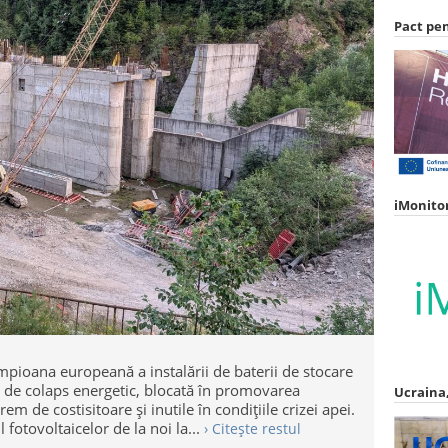
Pact pe
iMonito
ampioana europeană a instalării de baterii de stocare
s de colaps energetic, blocată în promovarea
Ucraina,
m de costisitoare și inutile în condițiile crizei apei.
fotovoltaicelor de la noi la...
› Citește restul