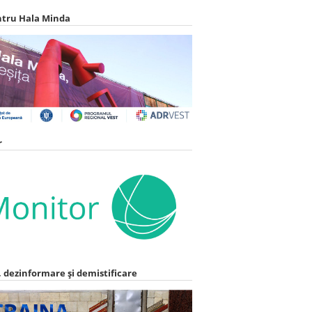
ntru Hala Minda
r
 dezinformare și demistificare