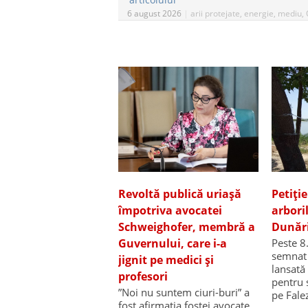
6 august 2026
|
arii protejate
,
energie
,
mediu
,
Revoltă publică uriașă
Petiți
împotriva avocatei
arbori
Schweighofer, membră a
Dunări
Guvernului, care i-a
Peste 8
semnat 
jignit pe medici și
lansată
profesori
pentru 
”Noi nu suntem ciuri-buri” a
pe Fale
fost afirmația fostei avocate
…