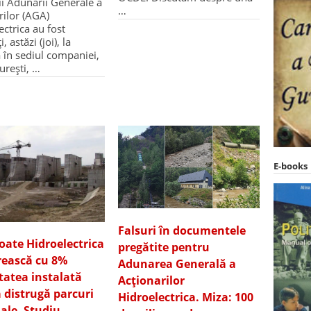
 Adunării Generale a
…
rilor (AGA)
ectrica au fost
, astăzi (joi), la
a în sediul companiei,
urești, …
E-books
Falsuri în documentele
ate Hidroelectrica
pregătite pentru
crească cu 8%
Adunarea Generală a
tatea instalată
Acționarilor
ă distrugă parcuri
Hidroelectrica. Miza: 100
ale. Studiu