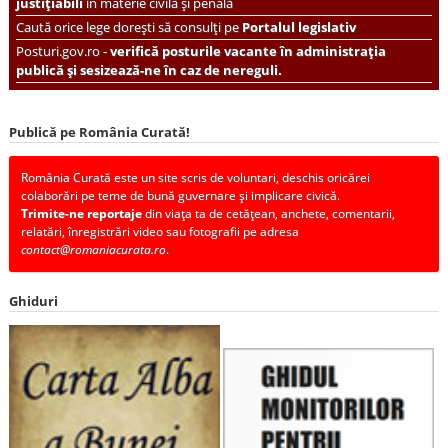
justițiabili
în materie civilă și penală
Caută orice lege dorești să consulți pe
Portalul legislativ
Posturi.gov.ro -
verifică posturile vacante în administrația
publică și sesizează-ne în caz de nereguli.
Publică pe România Curată!
România Curată este un site scris de voluntari, deschis oricărei
colaborări pe teme de bună guvernare și implicare civică.
Trimite-ne reportaje
din viața ta de cetățean, anchete, comentarii,
relatări, înregistrări video sau fotografii pe adresa
contact@romaniacurata.ro
.
Ghiduri