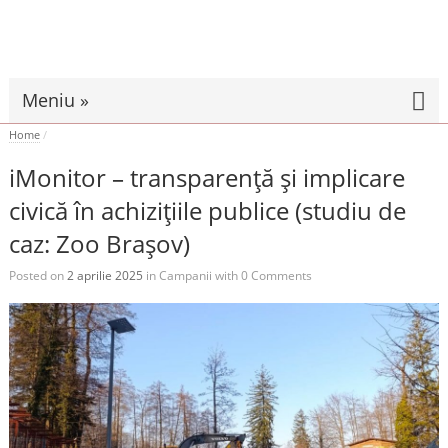
Meniu »
Home
/
iMonitor – transparență și implicare
civică în achizițiile publice (studiu de
caz: Zoo Brașov)
Posted on
2 aprilie 2025
in
Campanii
with
0 Comments