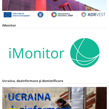
iMonitor
Ucraina, dezinformare și demistificare