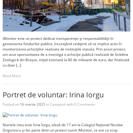
iMonitor este un proiect dedicat transparenței și responsabilității în
gestionarea fondurilor publice, încurajând cetățenii să se implice activ în
monitorizarea achizițiilor realizate de instituțiile statului. Prin acest proiect,
am avut oportunitatea de a investiga o achiziție publică realizată de Grădina
Zoologică din Brașov, inițial estimată la 80 de milioane de euro, dar finalizată
cu doar […]
Read More
Portret de voluntar: Irina Iorgu
Posted on
16 martie 2025
in
Campanii
with
0 Comments
Numele meu este Irina Iorgu, elevă de 17 ani la Colegiul Național Nicolae
Grigorescu și fac parte dintr-un proiect numit iMonitor, ce are ca scop