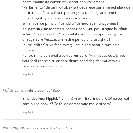
poate manifesta constructiv decât prin Parlament…
“Parlamentul” de pe Tik-Tok există deoarece parlamentul plătit de
noi in mod oficial a fost o prelungire a tăcerii și aroganței
prezidențiale și o anexă a serviciilor secrete.
Iar la nivel de principii “pendulul” democrației funcționează
obligatoriu,e un fenomen inconturnabil…nu poți susține la infinit
și fără “contrapondere” rezonabilă orientarea spre o singură
direcție spre Vest…acum revine pendulul brusc și cică
“surprinzător” și va face ravagii într-o democrație care abia
respiră…
Pentru mine personal a venit vremea lui “v-am spus eu…”și pot
vota fără regrete cu oricare dintre candidați,dar voi vota cu
Lasconi pentru că e femeie…
Reply
↓
Mihai
25 noiembrie 2024 at 18:55
Bine, doamna Pippidi, îi eliminăm prin intermediul CCR pe toți cei
care nu ne convin? Ce fel de democrație mai e și asta?
Reply
↓
jean valjean
26 noiembrie 2024 at 22:25