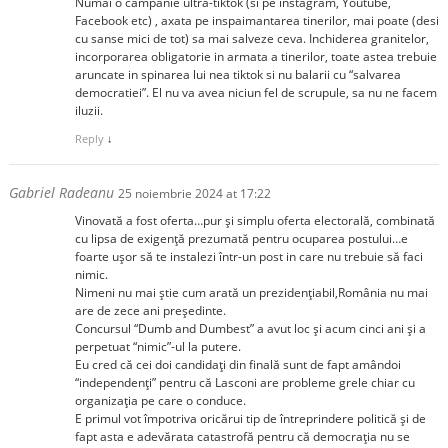
Numai o campanie ultra-tiktok (si pe instagram, Youtube,
Facebook etc) , axata pe inspaimantarea tinerilor, mai poate (desi
cu sanse mici de tot) sa mai salveze ceva. Inchiderea granitelor,
incorporarea obligatorie in armata a tinerilor, toate astea trebuie
aruncate in spinarea lui nea tiktok si nu balarii cu “salvarea
democratiei”. El nu va avea niciun fel de scrupule, sa nu ne facem
iluzii.
Reply
↓
Gabriel Radeanu
25 noiembrie 2024 at 17:22
Vinovată a fost oferta…pur și simplu oferta electorală, combinată
cu lipsa de exigență prezumată pentru ocuparea postului…e
foarte ușor să te instalezi într-un post in care nu trebuie să faci
nimic.
Nimeni nu mai știe cum arată un prezidențiabil,România nu mai
are de zece ani președinte.
Concursul “Dumb and Dumbest” a avut loc și acum cinci ani și a
perpetuat “nimic”-ul la putere.
Eu cred că cei doi candidați din finală sunt de fapt amândoi
“independenți” pentru că Lasconi are probleme grele chiar cu
organizația pe care o conduce.
E primul vot împotriva oricărui tip de întreprindere politică și de
fapt asta e adevărata catastrofă pentru că democrația nu se