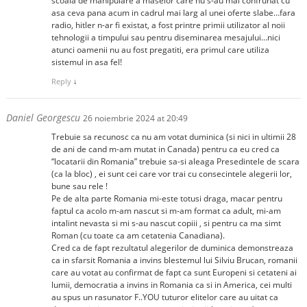
scoala de manipulare a maselor care nu s-au mai confrunat cu
asa ceva pana acum in cadrul mai larg al unei oferte slabe…fara
radio, hitler n-ar fi existat, a fost printre primii utilizator al noii
tehnologii a timpului sau pentru diseminarea mesajului…nici
atunci oamenii nu au fost pregatiti, era primul care utiliza
sistemul in asa fel!
Reply
↓
Daniel Georgescu
26 noiembrie 2024 at 20:49
Trebuie sa recunosc ca nu am votat duminica (si nici in ultimii 28
de ani de cand m-am mutat in Canada) pentru ca eu cred ca
“locatarii din Romania” trebuie sa-si aleaga Presedintele de scara
(ca la bloc) , ei sunt cei care vor trai cu consecintele alegerii lor,
bune sau rele !
Pe de alta parte Romania mi-este totusi draga, macar pentru
faptul ca acolo m-am nascut si m-am format ca adult, mi-am
intalint nevasta si mi s-au nascut copiii , si pentru ca ma simt
Roman (cu toate ca am cetatenia Canadiana).
Cred ca de fapt rezultatul alegerilor de duminica demonstreaza
ca in sfarsit Romania a invins blestemul lui Silviu Brucan, romanii
care au votat au confirmat de fapt ca sunt Europeni si cetateni ai
lumii, democratia a invins in Romania ca si in America, cei multi
au spus un rasunator F..YOU tuturor elitelor care au uitat ca