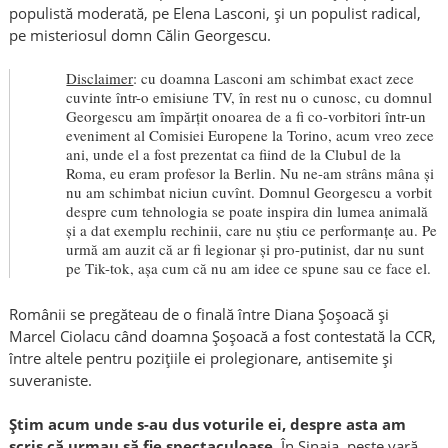
populistă moderată, pe Elena Lasconi, și un populist radical,
pe misteriosul domn Călin Georgescu.
Disclaimer
:
cu d
oam
na Lasconi am schimbat exact zece
cuvinte într-o emisiune TV, în rest nu o cunosc, cu d
omnul
Georgescu am împărțit onoarea de a fi co-vorbitori într-un
eveniment al Comisiei Europene la Torino, acum vreo zece
ani, unde el a fost prezentat ca fiind de la Clubul de la
Roma, eu eram profesor la Berlin. Nu ne-am str
â
ns m
â
na și
nu am schimbat nici
u
n cuvînt. D
om
nul Georgescu a vorbit
despre cum tehnologia se poate inspira din lumea animală
și a dat exemplu rechinii, care nu știu ce performanțe au. Pe
urmă am auzit că ar fi legionar și pro-
p
utinist, dar nu sunt
pe Tik-tok, așa cum că nu am idee ce spune sau ce face el.
Românii se pregăteau de o finală între Diana Șoșoacă și
Marcel Ciolacu c
ân
d d
oam
na Șoșoacă a fost contestată la CCR,
între altele pentru pozițiile ei prolegionare, antisemite și
suveraniste.
Știm acum unde s-au dus voturile ei, despre
asta
am
scris că urmau să fie spectaculoase.
În Sinaia, peste vară