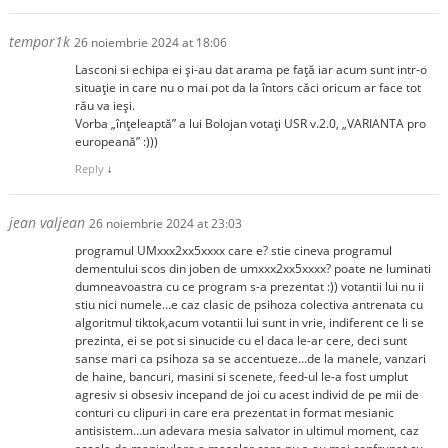
tempor1k
26 noiembrie 2024 at 18:06
Lasconi si echipa ei și-au dat arama pe față iar acum sunt intr-o
situație in care nu o mai pot da la întors căci oricum ar face tot
rău va ieși.
Vorba „înțeleaptă” a lui Bolojan votați USR v.2.0, „VARIANTA pro
europeană” :)))
Reply
↓
jean valjean
26 noiembrie 2024 at 23:03
programul UMxxx2xx5xxxx care e? stie cineva programul
dementului scos din joben de umxxx2xx5xxxx? poate ne luminati
dumneavoastra cu ce program s-a prezentat :)) votantii lui nu ii
stiu nici numele…e caz clasic de psihoza colectiva antrenata cu
algoritmul tiktok,acum votantii lui sunt in vrie, indiferent ce li se
prezinta, ei se pot si sinucide cu el daca le-ar cere, deci sunt
sanse mari ca psihoza sa se accentueze…de la manele, vanzari
de haine, bancuri, masini si scenete, feed-ul le-a fost umplut
agresiv si obsesiv incepand de joi cu acest individ de pe mii de
conturi cu clipuri in care era prezentat in format mesianic
antisistem…un adevara mesia salvator in ultimul moment, caz