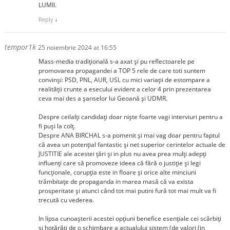
LUMII.
Reply
↓
tempor1k
25 noiembrie 2024 at 16:55
Mass-media tradițională s-a axat și pu reflectoarele pe
promovarea propagandei a TOP 5 rele de care toti suntem
convinși: PSD, PNL, AUR, USL cu mici variații de estompare a
realității crunte a esecului evident a celor 4 prin prezentarea
ceva mai des a șanselor lui Geoană și UDMR.
Despre ceilalți candidați doar niște foarte vagi interviuri pentru a
fi puși la colț.
Despre ANA BIRCHAL s-a pomenit și mai vag doar pentru faptul
că avea un potențial fantastic și net superior cerintelor actuale de
JUSTITIE ale acestei țări și in plus nu avea prea mulți adepți
influenți care să promoveze ideea că fără o justiție și legi
funcționale, corupția este in floare și orice alte minciuni
trâmbitațe de propaganda in marea masă că va exista
prosperitate și atunci când tot mai putini fură tot mai mult va fi
trecută cu vederea.
In lipsa cunoașterii acestei opțiuni benefice esențiale cei scârbiți
și hotărâți de o schimbare a actualului sistem (de valori (in