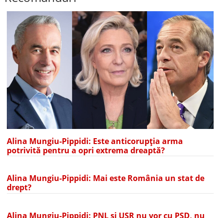
Alina Mungiu-Pippidi: Este anticorupția arma
potrivită pentru a opri extrema dreaptă?
Alina Mungiu-Pippidi: Mai este România un stat de
drept?
Alina Mungiu-Pippidi: PNL și USR nu vor cu PSD, nu