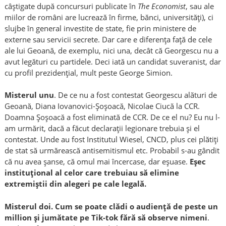
c
â
știgate după concursuri publicate în
The Economist
, sau ale
miilor de români are lucrează în firme, bănci, universități), ci
slujbe în general investite de state, fie prin ministere de
externe sau servicii secrete. Dar care e diferența față de cele
ale lui Geoană, de exemplu, nici una, dec
â
t că Georgescu nu a
avut legături cu partidele. Deci iată un candidat suveranist, dar
cu profil prezidențial, mult peste George Simion.
Misterul unu
.
De ce nu a fost contestat Georgescu alături de
Geoană, Diana Iovanovici-Șoșoacă, Nicolae Ciucă la CCR.
D
oam
na Șoșoacă a fost eliminată de CCR. De ce el nu? Eu nu l-
am urmărit, dacă a făcut declarații legionare trebuia și el
contestat. Unde au fost Institutul Wiesel, CNCD, plus cei plătiți
de stat să urmărească antisemitismul etc. Probabil s-au gândit
că nu avea șanse, că omul mai încercase, dar eșuase.
Eșec
instituțional al celor care trebuiau să elimine
extremiștii din alegeri pe cale legală.
Misterul doi.
C
um se poate clădi o audiență de peste un
million și jumătate pe Tik-tok fără să observe nimeni
.