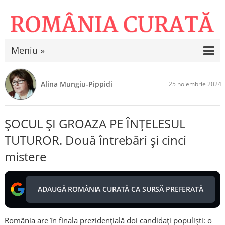
Meniu »
Alina Mungiu-Pippidi
25 noiembrie 2024
ȘOCUL ȘI GROAZA PE ÎNȚELESUL
TUTUROR. Două întrebări și cinci
mistere
ADAUGĂ ROMÂNIA CURATĂ CA SURSĂ PREFERATĂ
România are în finala prezidențială doi candidați populiști: o