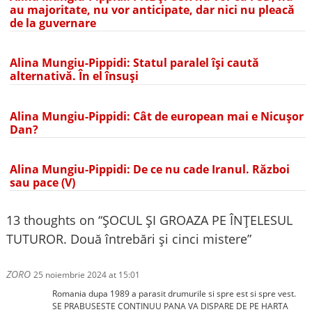
au majoritate, nu vor anticipate, dar nici nu pleacă
de la guvernare
Alina Mungiu-Pippidi: Statul paralel își caută
alternativă. În el însuși
Alina Mungiu-Pippidi: Cât de european mai e Nicușor
Dan?
Alina Mungiu-Pippidi: De ce nu cade Iranul. Război
sau pace (V)
13 thoughts on “
ȘOCUL ȘI GROAZA PE ÎNȚELESUL
TUTUROR. Două întrebări și cinci mistere
”
ZORO
25 noiembrie 2024 at 15:01
Romania dupa 1989 a parasit drumurile si spre est si spre vest.
SE PRABUSESTE CONTINUU PANA VA DISPARE DE PE HARTA