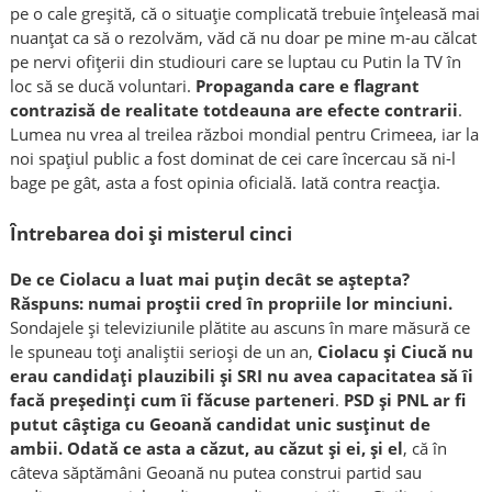
pe o cale greșită, că o situație complicată trebuie înțeleasă mai
nuanțat ca să o rezolvăm, văd că nu doar pe mine m-au călcat
pe nervi ofițerii din studiouri care se luptau cu Putin la TV în
loc să se ducă voluntari.
Propaganda care e flagrant
contrazisă de realitate totdeauna are efecte contrarii
.
Lumea nu vrea al treilea război mondial pentru Crimeea, iar la
noi spațiul public a fost dominat de cei care încercau să ni-l
bage pe g
â
t, asta a fost opinia oficială. Iată contra reacția.
Întrebarea doi și misterul cinci
De ce Ciolacu a luat mai puțin dec
â
t se aștepta?
Răspuns: numai proștii cred în propriile lor minciuni.
Sondajele și televiziunile plătite au ascuns în mare măsură ce
le spuneau toți analiștii serioși de un an,
Ciolacu și Ciucă nu
erau candidați plauzibili și SRI nu avea capacitatea să îi
facă președinți cum îi făcuse parteneri
.
PSD și PNL ar fi
putut câștiga cu Geoană candidat unic susținut de
ambii.
O
dată ce asta a căzut, au căzut și ei, și el
, că în
câteva săptămâni Geoană nu putea construi partid sau