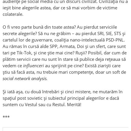
audiențe pe social media cu un discurs civilizat. Civilizația nu a
ieșit bine alegerile astea, dar ce să mai vorbim de victime
colaterale.
O fi vreo parte bună din toate astea? Au pierdut serviciile
secrete alegerile? Să nu ne grăbim – au pierdut SRI, SIE, STS și
cartelul lor de guvernare, coaliția nano-intelectuală PSD-PNL.
Au rămas în cursă alde SPP,
A
rmata,
D
oi și un sfert, care sunt
tari pe Tik-Tok, și cine știe mai cine? Rușii? Posibil, dar cum de
plătim servicii care nu sunt în stare să publice deja rețeaua să
vedem ce
influenceri
au sprijinit pe cine? Există ziariști care
știu să facă asta, nu trebuie mari competențe, doar un soft de
social network analysis.
Și iată așa, cu două întrebări și cinci mistere, ne mutarăm în
spațiul post sovietic și subiectul principal alegerilor e dacă
suntem cu Vestul sau cu Restul. Merită!
***