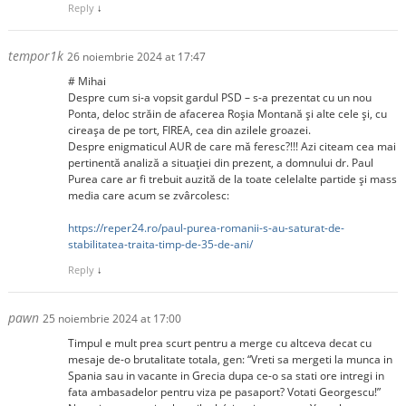
Reply
↓
tempor1k
26 noiembrie 2024 at 17:47
# Mihai
Despre cum si-a vopsit gardul PSD – s-a prezentat cu un nou
Ponta, deloc străin de afacerea Roșia Montană și alte cele și, cu
cireașa de pe tort, FIREA, cea din azilele groazei.
Despre enigmaticul AUR de care mă feresc?!!! Azi citeam cea mai
pertinentă analiză a situației din prezent, a domnului dr. Paul
Purea care ar fi trebuit auzită de la toate celelalte partide și mass
media care acum se zvârcolesc:
https://reper24.ro/paul-purea-romanii-s-au-saturat-de-
stabilitatea-traita-timp-de-35-de-ani/
Reply
↓
pawn
25 noiembrie 2024 at 17:00
Timpul e mult prea scurt pentru a merge cu altceva decat cu
mesaje de-o brutalitate totala, gen: “Vreti sa mergeti la munca in
Spania sau in vacante in Grecia dupa ce-o sa stati ore intregi in
fata ambasadelor pentru viza pe pasaport? Votati Georgescu!”