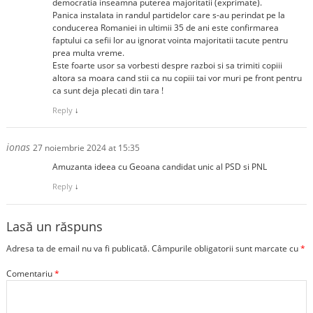
democratia inseamna puterea majoritatii (exprimate).
Panica instalata in randul partidelor care s-au perindat pe la
conducerea Romaniei in ultimii 35 de ani este confirmarea
faptului ca sefii lor au ignorat vointa majoritatii tacute pentru
prea multa vreme.
Este foarte usor sa vorbesti despre razboi si sa trimiti copiii
altora sa moara cand stii ca nu copiii tai vor muri pe front pentru
ca sunt deja plecati din tara !
Reply
↓
ionas
27 noiembrie 2024 at 15:35
Amuzanta ideea cu Geoana candidat unic al PSD si PNL
Reply
↓
Lasă un răspuns
Adresa ta de email nu va fi publicată.
Câmpurile obligatorii sunt marcate cu
*
Comentariu
*