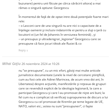
buzunare) pentru unii făcute pe cârca sărăcirii altora) a mai
rămas o singură optiune: Georgescu
În momentul de față de de optat intre două potențiale foarte mari
rele:
– o Lasconi care de una singură nu are nici o capacitate de a
înțelege oamenii și inclusiv indatoririle ei pentru a sluji o țară cu
locuitorii ei (un fel de Johannis în versiunea feminină) , și
– un presupus și ultradenigrat „legionar” Georgescu care se
presupune că face jocuri tiktok ale Rusiei & co
Reply
↓
Mihai Goțiu
26 noiembrie 2024 at 10:26
nu ”se presupune”, cu un mic efort, găsiți mai multe articole
jurnalistice documentate (unele la nivel de cercetare științifică,
cum au fost cele ale Adinei Marincea, de acum vreo doi ani, în
Libertatea) despre acțiunile, manifestările și rețeaua de grupuri
care se revendică explicit de la ideologia legionară, la care a
participat Georgescu și care l-au promovat de niște ani buni; la
fel cum nu e complicat să verificați suprapunerea de discurs a lui
Georgescu cu cel promovat de Kremlin pe teme legate de UE,
NATO, valori etc.; astea nu sunt ”presupuneri”, ci fapte