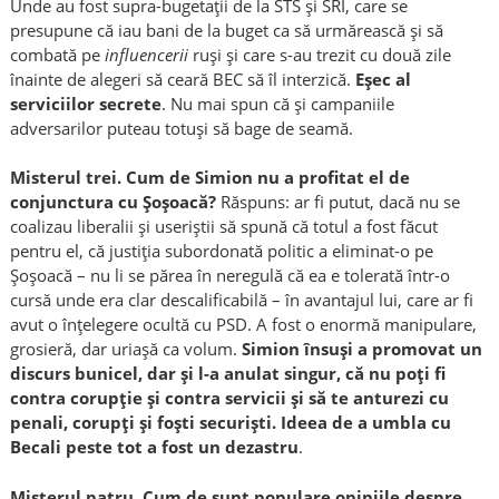
Unde au fost supra-bugetații de la STS și SRI, care se
presupune că iau bani de la buget ca să urmărească și să
combată pe
influencerii
ruși și care s-au trezit cu două zile
înainte
de alegeri
să ceară BEC să îl interzică.
Eșec al
serviciilor secrete
. Nu mai spun că și campaniile
adversarilor puteau totuși să bage de seamă.
Misterul trei.
C
um de Simion nu a profitat el de
conjunctura cu Șoșoacă?
Răspuns: ar fi putut, dacă nu se
coalizau liberalii și useriștii să spună că totul a fost făcut
pentru el, că justiția subordonată politic a eliminat-o pe
Șoșoacă – nu li se părea în neregulă că ea e tolerată într-o
cursă unde era clar descalificabilă – în avantajul lui, care ar fi
avut o înțelegere ocultă cu PSD. A fost o enormă manipulare,
grosieră, dar uriașă ca volum.
Simion însuși a promovat un
discurs bunicel, dar și l-a anulat singur, că nu poți fi
contra corupție și contra servicii și să te anturezi cu
penali, corupți și foști securiști. Ideea de a umbla cu
Becali peste tot a fost un dezastru
.
Misterul patru.
C
um de sunt populare opiniile despre