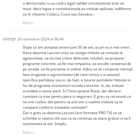
o democratie cu un cadru legal validat constitutional este un
must. daca legea e constitutionala,ea trebuie aplicata, indiferent
ca te cheama Ciolacu, Ciuca sau Sosoaca…
Reply
↓
George
26 noiembrie 2024 at 08:44
Dupa ce am asteptat americanii 50 de ani, acum nu ii mai vrem…
Daca doamna Lasconi vrea sa castige trebuie sa renunte la
agresivitate, sa nu mai critice defectele celuilalt, sa propuna
programe concrete, sa fie mai empatica, sa asculte cetatenul de
pe strada, sa fie prezenta in online. Adica sa se comporte normal,
fara aroganta si agresivitatea (de care lumea s-a saturat)
specifica partidului sau si, de fapt, a tuturor partidelor folosite in
loc de programe economico-sociale concrete. Si, da, trebuie
acordata o sansa pacii. Si China sprijina Rusia, dar declara
constant ca este pentru pace si negocieri. E greu sa recunosti ca
nu vrei razboi, dar pentru ca esti intr-o coalitie trebuie sa te
comporti conform tratatelor semnate?
Dar e greu ca doamna Lasconi (are formatie PRO TV) sa se
schimbe in cateva zile asa ca va continua sa atace gratuit si va fi
sanctionata la vot. Simplu.
Reply
↓