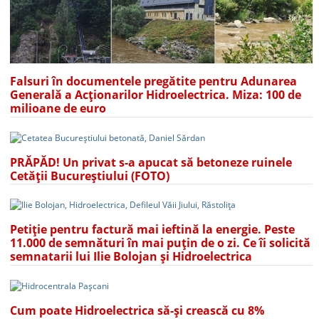
Falsuri în documentele pregătite pentru Adunarea
Generală a Acționarilor Hidroelectrica. Miza: 100 de
milioane de euro
PRĂPĂD! Un privat s-a apucat să betoneze ruinele
Cetății Bucureștiului (FOTO)
Petiție pentru factură mai ieftină la energie. Peste
11.000 de semnături în mai puțin de o zi. Ce îi solicită
semnatarii lui Ilie Bolojan și Hidroelectrica
Cum poate Hidroelectrica să-și crească cu 8%