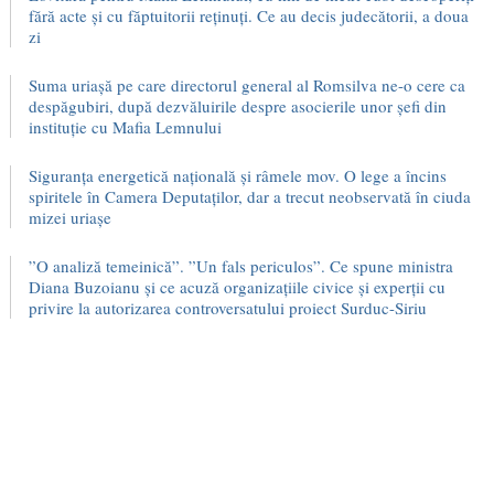
fără acte și cu făptuitorii reținuți. Ce au decis judecătorii, a doua
zi
Suma uriașă pe care directorul general al Romsilva ne-o cere ca
despăgubiri, după dezvăluirile despre asocierile unor șefi din
instituție cu Mafia Lemnului
Siguranța energetică națională și râmele mov. O lege a încins
spiritele în Camera Deputaților, dar a trecut neobservată în ciuda
mizei uriașe
”O analiză temeinică”. ”Un fals periculos”. Ce spune ministra
Diana Buzoianu și ce acuză organizațiile civice și experții cu
privire la autorizarea controversatului proiect Surduc-Siriu