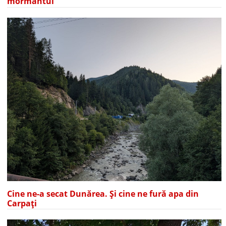
mormântul”
Cine ne-a secat Dunărea. Și cine ne fură apa din
Carpați