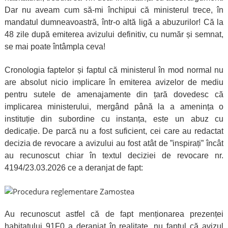
Dar nu aveam cum să-mi închipui că ministerul trece, în
mandatul dumneavoastră, într-o altă ligă a abuzurilor! Că la
48 zile după emiterea avizului definitiv, cu număr și semnat,
se mai poate întâmpla ceva!
Cronologia faptelor și faptul că ministerul în mod normal nu
are absolut nicio implicare în emiterea avizelor de mediu
pentru sutele de amenajamente din țară dovedesc că
implicarea ministerului, mergând până la a amenința o
instituție din subordine cu instanța, este un abuz cu
dedicație. De parcă nu a fost suficient, cei care au redactat
decizia de revocare a avizului au fost atât de ”inspirați” încât
au recunoscut chiar în textul deciziei de revocare nr.
4194/23.03.2026 ce a deranjat de fapt:
Au recunoscut astfel că de fapt menționarea prezenței
habitatului 91F0 a deranjat în realitate, nu faptul că avizul