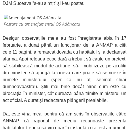
DJM Suceava ”s-au simțit” și l-au postat.
Postare cu amenajamentul OS Adâncata
Desigur, observațiile mele au fost înregistrate abia în 17
februarie, a durat până un funcționar de la ANMAP a citit
cele 11 pagini, a remarcat dovada cu habitatul și a declanșat
alarma. Apoi rețeaua ecocidară a trebuit să caute un pretext,
să stabilească modul de acțiune, să-i mobilizeze pe acoliții
din minister, să ajungă la cineva care poate să semneze în
numele ministerului (sper că nu ați semnat chiar
dumneavoastră!). Știți mai bine decât mine cum este cu
birocrația în minister, cât durează până trimite ministerul un
act oficial. A durat și redactarea plângerii prealabile.
Da, este vina mea, pentru că am scris în observațiile către
ANMAP că raportul de mediu recunoaște prezența
habitatului, trebuia să vin doar în instanță cu acest argument.