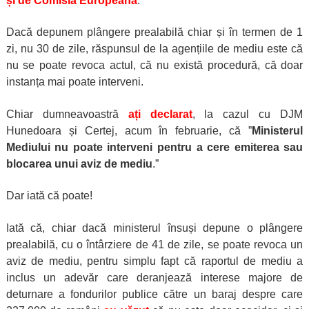
și de Comisia Europeană
.
Dacă depunem plângere prealabilă chiar și în termen de 1
zi, nu 30 de zile, răspunsul de la agențiile de mediu este că
nu se poate revoca actul, că nu există procedură, că doar
instanța mai poate interveni.
Chiar dumneavoastră
ați declarat
, la cazul cu DJM
Hunedoara și Certej, acum în februarie, că ”
Ministerul
Mediului nu poate interveni pentru a cere emiterea sau
blocarea unui aviz de mediu
.”
Dar iată că poate!
Iată că, chiar dacă ministerul însuși depune o plângere
prealabilă, cu o întârziere de 41 de zile, se poate revoca un
aviz de mediu, pentru simplu fapt că raportul de mediu a
inclus un adevăr care deranjează interese majore de
deturnare a fondurilor publice către un baraj despre care