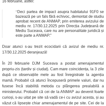
16 februarie, astfel:
”
Deci partea de impact asupra habitatului 91F0 se
bazează pe un fals fără echivoc, demontat de studiu
aprobat recent de ANMAP, prin emiterea avizului de
mediu nr. 17/30.12.2025 prin Direcția Județeană de
Mediu Suceava, care nu are personalitate juridică și
este parte a ANMAP.”
Doar atunci s-au trezit ecocidarii că avizul de mediu nr.
17/30.12.2025 deranjează!
În 20 februarie DJM Suceava a postat amenajamentul
propriu-zis (tardiv și ciudat). Cam mare coincidența, la 3 zile
după ce observațiile mele au fost înregistrate la agenția
mamă. Probabil că atunci începuseră primele valuri, dar nu
fusese încă stabilită metoda cu plângerea prealabilă a
ministerului. Probabil că cei de la ANMAP au devenit foarte
curioși, s-au uitat pe site să vadă ce-i cu avizul acesta, și au
văzut că lipsește chiar amenajamentul de pe site. Cei de la