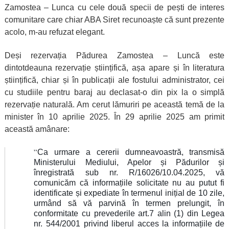
Zamostea – Lunca cu cele două specii de pești de interes
comunitare care chiar ABA Siret recunoaște că sunt prezente
acolo, m-au refuzat elegant.
Deși rezervația Pădurea Zamostea – Luncă este
dintotdeauna rezervație științifică, așa apare și în literatura
științifică, chiar și în publicații ale fostului administrator, cei
cu studiile pentru baraj au declasat-o din pix la o simplă
rezervație naturală. Am cerut lămuriri pe această temă de la
minister în 10 aprilie 2025. În 29 aprilie 2025 am primit
această amânare:
”
Ca urmare a cererii dumneavoastră, transmisă
Ministerului Mediului, Apelor și Pădurilor și
înregistrată sub nr. R/16026/10.04.2025, vă
comunicăm că informațiile solicitate nu au putut fi
identificate și expediate în termenul inițial de 10 zile,
urmând să vă parvină în termen prelungit, în
conformitate cu prevederile art.7 alin (1) din Legea
nr. 544/2001 privind liberul acces la informațiile de