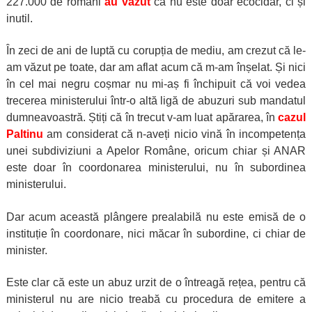
227.000 de români
au văzut
că nu este doar ecocidar, ci și
inutil.
În zeci de ani de luptă cu corupția de mediu, am crezut că le-
am văzut pe toate, dar am aflat acum că m-am înșelat. Și nici
în cel mai negru coșmar nu mi-aș fi închipuit că voi vedea
trecerea ministerului într-o altă ligă de abuzuri sub mandatul
dumneavoastră. Știți că în trecut v-am luat apărarea, în
cazul
Paltinu
am considerat că n-aveți nicio vină în incompetența
unei subdiviziuni a Apelor Române, oricum chiar și ANAR
este doar în coordonarea ministerului, nu în subordinea
ministerului.
Dar acum această plângere prealabilă nu este emisă de o
instituție în coordonare, nici măcar în subordine, ci chiar de
minister.
Este clar că este un abuz urzit de o întreagă rețea, pentru că
ministerul nu are nicio treabă cu procedura de emitere a