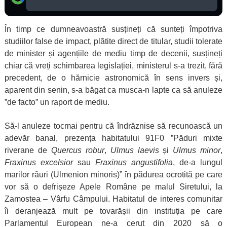
În timp ce dumneavoastră susțineți că sunteți împotriva
studiilor false de impact, plătite direct de titular, studii tolerate
de minister și agențiile de mediu timp de decenii, susțineți
chiar că vreți schimbarea legislației, ministerul s-a trezit, fără
precedent, de o hărnicie astronomică în sens invers și,
aparent din senin, s-a băgat ca musca-n lapte ca să anuleze
”de facto” un raport de mediu.
Să-l anuleze tocmai pentru că îndrăznise să recunoască un
adevăr banal, prezența habitatului 91F0 ”Păduri mixte
riverane de
Quercus robur
,
Ulmus laevis
și
Ulmus minor
,
Fraxinus excelsior
sau
Fraxinus angustifolia
, de-a lungul
marilor râuri (Ulmenion minoris)” în pădurea ocrotită pe care
vor să o defrișeze Apele Române pe malul Siretului, la
Zamostea – Vârfu Câmpului. Habitatul de interes comunitar
îi deranjează mult pe tovarășii din instituția pe care
Parlamentul European ne-a cerut din 2020 să o