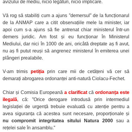
avizului de mediu, nicio legături, nicio implicare.
Vă rog să stabiliți cum a ajuns ”demersul” de la funcționarul
de la ANMAP care a citit observațiile mele la minister, iar
apoi cum s-a ajuns să fie antrenat chiar ministerul într-un
demers juridic. Am fost și eu funcționar în Ministerul
Mediului, dar nici în 1000 de ani, oricâtă dreptate aș fi avut,
nu aș fi putut reuși să angrenez ministerul în emiterea unei
plângeri prealabile.
V-am trimis
petiția
prin care mii de cetățeni vă cer să
demarați abrogarea ordonanței anti-natură Ciolacu-Fechet.
Chiar și Comisia Europeană
a clarificat
că
ordonanța este
ilegală
, că: ”Orice derogare introdusă prin intermediul
legislației de urgență trebuie evaluată cu atenție pentru a
avea siguranța că acestea sunt necesare, proporționale și
nu compromit integritatea sitului Natura 2000
sau a
rețelei sale în ansamblu.”