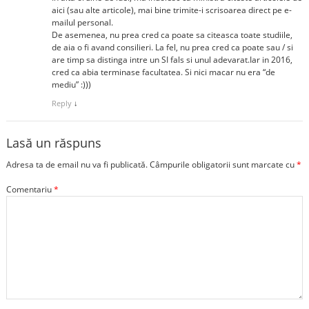
aici (sau alte articole), mai bine trimite-i scrisoarea direct pe e-
mailul personal.
De asemenea, nu prea cred ca poate sa citeasca toate studiile,
de aia o fi avand consilieri. La fel, nu prea cred ca poate sau / si
are timp sa distinga intre un SI fals si unul adevarat.Iar in 2016,
cred ca abia terminase facultatea. Si nici macar nu era “de
mediu” :)))
Reply
↓
Lasă un răspuns
Adresa ta de email nu va fi publicată.
Câmpurile obligatorii sunt marcate cu
*
Comentariu
*