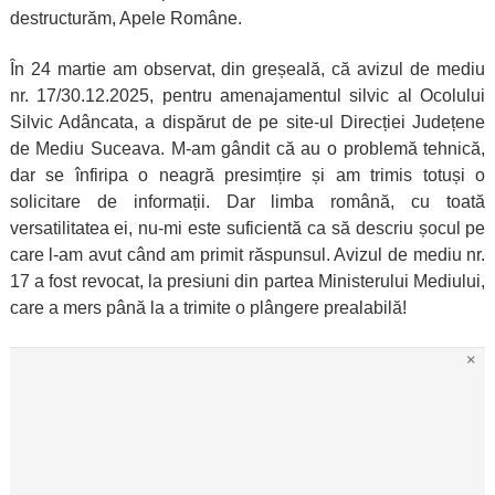
destructurăm, Apele Române.
În 24 martie am observat, din greșeală, că avizul de mediu
nr. 17/30.12.2025, pentru amenajamentul silvic al Ocolului
Silvic Adâncata, a dispărut de pe site-ul Direcției Județene
de Mediu Suceava. M-am gândit că au o problemă tehnică,
dar se înfiripa o neagră presimțire și am trimis totuși o
solicitare de informații. Dar limba română, cu toată
versatilitatea ei, nu-mi este suficientă ca să descriu șocul pe
care l-am avut când am primit răspunsul. Avizul de mediu nr.
17 a fost revocat, la presiuni din partea Ministerului Mediului,
care a mers până la a trimite o plângere prealabilă!
×