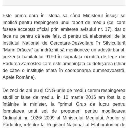
Este prima oară în istoria sa când Ministerul însuși se
implică pentru respingerea unui raport de mediu (cel care
fusese acceptat oficial prin emiterea avizului nr. 17), dar o
face nu pentru că este fals, ci pentru că elaboratorii de la
Institutul Național de Cercetare-Dezvoltare în Silvicultură
”Marin Drăcea” au îndrăznit să menționeze un adevăr banal,
prezența habitatului 91F0 în suprafața ocrotită de lege din
Pădurea Zamostea care este amenințată cu defrișarea (chiar
de către o instituție aflată în coordonarea dumneavoastră,
Apele Române).
De zeci de ani eu și ONG-urile de mediu cerem respingerea
studiilor false de mediu. În 10 martie 2016 am fost la o
întâlnire la minister, la ”primul Grup de lucru pentru
formularea unui set de propuneri pentru modificarea
Ordinului nr. 1026/ 2009 al Ministrului Mediului, Apelor şi
Pădurilor, referitor la Registrul Național al Elaboratorilor de