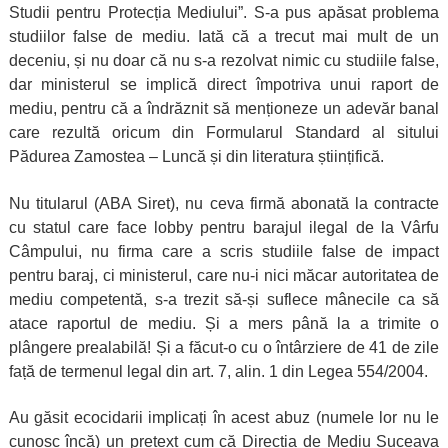
Studii pentru Protecția Mediului”. S-a pus apăsat problema
studiilor false de mediu. Iată că a trecut mai mult de un
deceniu, și nu doar că nu s-a rezolvat nimic cu studiile false,
dar ministerul se implică direct împotriva unui raport de
mediu, pentru că a îndrăznit să menționeze un adevăr banal
care rezultă oricum din Formularul Standard al sitului
Pădurea Zamostea – Luncă și din literatura științifică.
Nu titularul (ABA Siret), nu ceva firmă abonată la contracte
cu statul care face lobby pentru barajul ilegal de la Vârfu
Câmpului, nu firma care a scris studiile false de impact
pentru baraj, ci ministerul, care nu-i nici măcar autoritatea de
mediu competentă, s-a trezit să-și suflece mânecile ca să
atace raportul de mediu. Și a mers până la a trimite o
plângere prealabilă! Și a făcut-o cu o întârziere de 41 de zile
față de termenul legal din art. 7, alin. 1 din Legea 554/2004.
Au găsit ecocidarii implicați în acest abuz (numele lor nu le
cunosc încă) un pretext cum că Direcția de Mediu Suceava