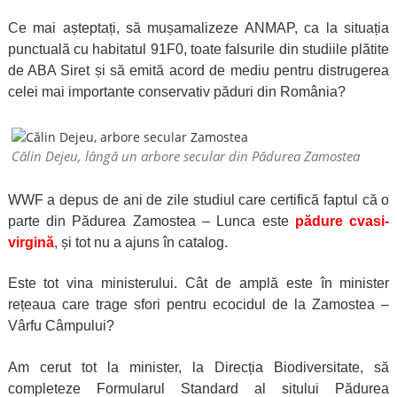
Ce mai așteptați, să mușamalizeze ANMAP, ca la situația
punctuală cu habitatul 91F0, toate falsurile din studiile plătite
de ABA Siret și să emită acord de mediu pentru distrugerea
celei mai importante conservativ păduri din România?
Călin Dejeu, lângă un arbore secular din Pădurea Zamostea
WWF a depus de ani de zile studiul care certifică faptul că o
parte din Pădurea Zamostea – Lunca este
pădure cvasi-
virgină
, și tot nu a ajuns în catalog.
Este tot vina ministerului. Cât de amplă este în minister
rețeaua care trage sfori pentru ecocidul de la Zamostea –
Vârfu Câmpului?
Am cerut tot la minister, la Direcția Biodiversitate, să
completeze Formularul Standard al sitului Pădurea