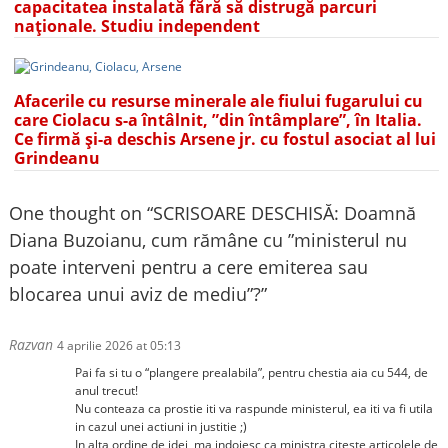
capacitatea instalată fără să distrugă parcuri
naționale. Studiu independent
Afacerile cu resurse minerale ale fiului fugarului cu
care Ciolacu s-a întâlnit, ”din întâmplare”, în Italia.
Ce firmă și-a deschis Arsene jr. cu fostul asociat al lui
Grindeanu
One thought on “
SCRISOARE DESCHISĂ: Doamnă
Diana Buzoianu, cum rămâne cu ”ministerul nu
poate interveni pentru a cere emiterea sau
blocarea unui aviz de mediu”?
”
Razvan
4 aprilie 2026 at 05:13
Pai fa si tu o “plangere prealabila”, pentru chestia aia cu 544, de
anul trecut!
Nu conteaza ca prostie iti va raspunde ministerul, ea iti va fi utila
in cazul unei actiuni in justitie ;)
In alta ordine de idei, ma indoiesc ca ministra citeste articolele de