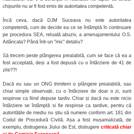
chipurile nu ar fi fost emis de autoritatea competentă.
Încă ceva, dacă DJM Suceava nu este autoritatea
competentă, cum de decide ea ce se întâmplă în continuare
pe procedura SEA, reluată abuziv, a amenajamentului O.S.
Adâncata? Până într-un ”mic” detaliu?
Să trecem peste plângerea prealabilă, cum se face că ea a
fost acceptată, deși a fost depusă cu o întârziere de 41 de
zile??!
Dacă eu sau un ONG trimitem o plângere prealabilă, sau
chiar simple observații, cu o întârziere de doar o zi, sunt
respinse ca fiind depuse tardiv. Chiar și dacă nu este nicio
întârziere se întâmplă si fie respinse ca tardive, pentru că
autoritățile de mediu nu știu să numere conform art. 181 din
Codul de Procedură Civilă. Așa a fost mușamalizată, de
exemplu, distrugerea Jiului de Est, distrugere
criticată chiar