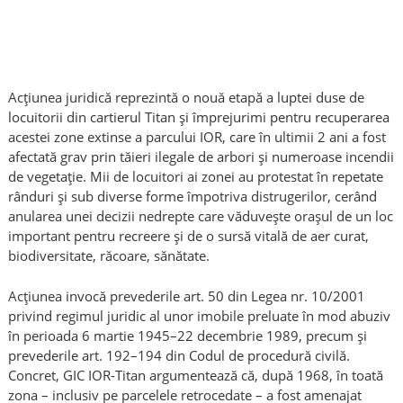
Acțiunea juridică reprezintă o nouă etapă a luptei duse de
locuitorii din cartierul Titan și împrejurimi pentru recuperarea
acestei zone extinse a parcului IOR, care în ultimii 2 ani a fost
afectată grav prin tăieri ilegale de arbori și numeroase incendii
de vegetație. Mii de locuitori ai zonei au protestat în repetate
rânduri și sub diverse forme împotriva distrugerilor, cerând
anularea unei decizii nedrepte care văduvește orașul de un loc
important pentru recreere și de o sursă vitală de aer curat,
biodiversitate, răcoare, sănătate.
Acțiunea invocă prevederile art. 50 din Legea nr. 10/2001
privind regimul juridic al unor imobile preluate în mod abuziv
în perioada 6 martie 1945–22 decembrie 1989, precum și
prevederile art. 192–194 din Codul de procedură civilă.
Concret, GIC IOR-Titan argumentează că, după 1968, în toată
zona – inclusiv pe parcelele retrocedate – a fost amenajat