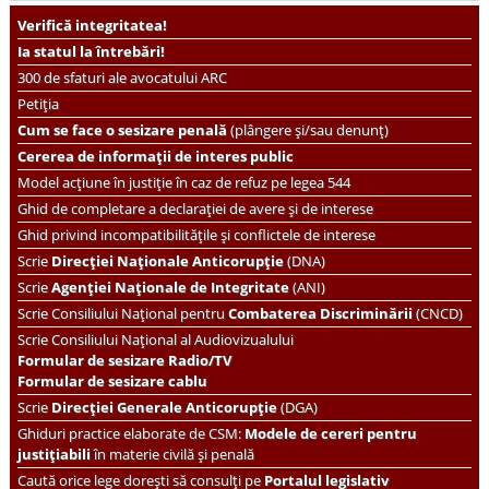
Verifică integritatea!
Ia statul la întrebări!
300 de sfaturi ale avocatului ARC
Petiția
Cum se face o sesizare penală
(plângere și/sau denunț)
Cererea de informații de interes public
Model acțiune în justiție în caz de refuz pe legea 544
Ghid de completare a declarației de avere și de interese
Ghid privind incompatibilitățile și conflictele de interese
Scrie
Direcției Naționale Anticorupție
(DNA)
Scrie
Agenției Naționale de Integritate
(ANI)
Scrie
Consiliului Național pentru
Combaterea Discriminării
(CNCD)
Scrie Consiliului Național al Audiovizualului
Formular de sesizare Radio/TV
Formular de sesizare cablu
Scrie
Direcției Generale Anticorupție
(DGA)
Ghiduri practice elaborate de CSM:
Modele de cereri pentru
justițiabili
în materie civilă și penală
Caută orice lege dorești să consulți pe
Portalul legislativ