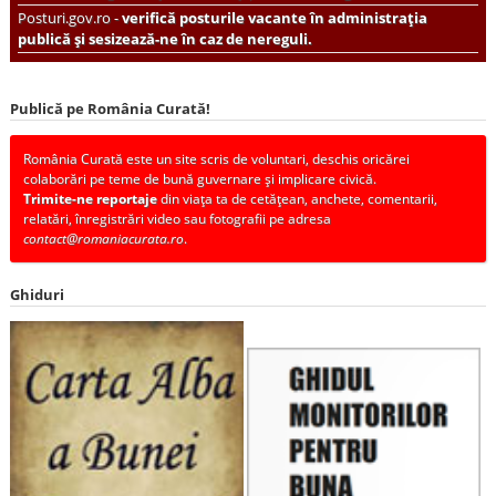
Posturi.gov.ro -
verifică posturile vacante în administrația
publică și sesizează-ne în caz de nereguli.
Publică pe România Curată!
România Curată este un site scris de voluntari, deschis oricărei
colaborări pe teme de bună guvernare și implicare civică.
Trimite-ne reportaje
din viața ta de cetățean, anchete, comentarii,
relatări, înregistrări video sau fotografii pe adresa
contact@romaniacurata.ro
.
Ghiduri