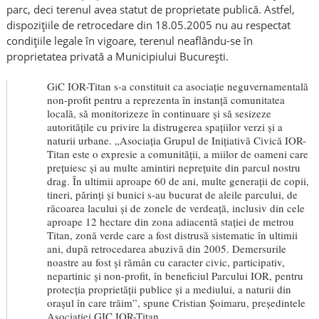
parc, deci terenul avea statut de proprietate publică. Astfel,
dispozițiile de retrocedare din 18.05.2005 nu au respectat
condițiile legale în vigoare, terenul neaflându-se în
proprietatea privată a Municipiului București.
GiC IOR-Titan s-a constituit ca asociație neguvernamentală
non-profit pentru a reprezenta în instanță comunitatea
locală, să monitorizeze în continuare și să sesizeze
autoritățile cu privire la distrugerea spațiilor verzi și a
naturii urbane. „Asociația Grupul de Inițiativă Civică IOR-
Titan este o expresie a comunității, a miilor de oameni care
prețuiesc și au multe amintiri neprețuite din parcul nostru
drag. În ultimii aproape 60 de ani, multe generații de copii,
tineri, părinți și bunici s-au bucurat de aleile parcului, de
răcoarea lacului și de zonele de verdeață, inclusiv din cele
aproape 12 hectare din zona adiacentă stației de metrou
Titan, zonă verde care a fost distrusă sistematic în ultimii
ani, după retrocedarea abuzivă din 2005. Demersurile
noastre au fost și rămân cu caracter civic, participativ,
nepartinic și non-profit, în beneficiul Parcului IOR, pentru
protecția proprietății publice și a mediului, a naturii din
orașul în care trăim”, spune Cristian Șoimaru, președintele
Asociației GIC IOR-Titan.