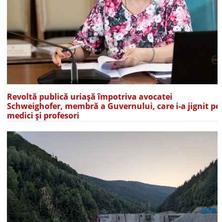
Revoltă publică uriașă împotriva avocatei
Schweighofer, membră a Guvernului, care i-a jignit pe
medici și profesori