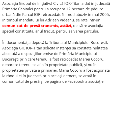
Asociația Grupul de Inițiativă Civică IOR-Titan a dat în judecată
Primăria Capitalei pentru a recupera 12 hectare de pădure
urbană din Parcul IOR retrocedate în mod abuziv în mai 2005,
în timpul mandatului lui Adriean Videanu, se rată într-un
comunicat de presă transmis, astăzi,
de către asociația
special constituită, anul trecut, pentru salvarea parcului.
În documentația depusă la Tribunalul Municipiului București,
Asociația GIC IOR-Titan solicită instanței să constate nulitatea
absolută a dispozițiilor emise de Primăria Municipiului
București prin care terenul a fost retrocedat Mariei Cocoru,
deoarece terenul se afla în proprietate publică, și nu în
proprietatea privată a primăriei. Maria Cocoru a fost acționată
la rândul ei în judecată prin același demers, se arată în
comunicatul de presă și pe pagina de Facebook a asociației.