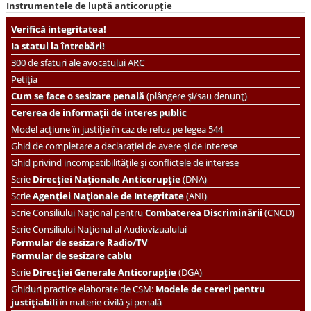
Instrumentele de luptă anticorupție
Verifică integritatea!
Ia statul la întrebări!
300 de sfaturi ale avocatului ARC
Petiția
Cum se face o sesizare penală
(plângere și/sau denunț)
Cererea de informații de interes public
Model acțiune în justiție în caz de refuz pe legea 544
Ghid de completare a declarației de avere și de interese
Ghid privind incompatibilitățile și conflictele de interese
Scrie
Direcției Naționale Anticorupție
(DNA)
Scrie
Agenției Naționale de Integritate
(ANI)
Scrie
Consiliului Național pentru
Combaterea Discriminării
(CNCD)
Scrie Consiliului Național al Audiovizualului
Formular de sesizare Radio/TV
Formular de sesizare cablu
Scrie
Direcției Generale Anticorupție
(DGA)
Ghiduri practice elaborate de CSM:
Modele de cereri pentru
justițiabili
în materie civilă și penală