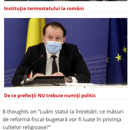
Instituția termostatului la români
De ce prefecții NU trebuie numiți politic
8 thoughts on “
Luăm statul la întrebări: ce măsuri
de reformă fiscal-bugetară vor fi luate în privința
cultelor religioase?
”