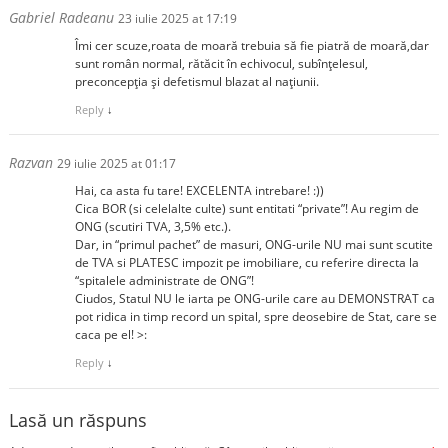
Gabriel Radeanu
23 iulie 2025 at 17:19
Îmi cer scuze,roata de moară trebuia să fie piatră de moară,dar
sunt român normal, rătăcit în echivocul, subînțelesul,
preconcepția și defetismul blazat al națiunii.
Reply
↓
Razvan
29 iulie 2025 at 01:17
Hai, ca asta fu tare! EXCELENTA intrebare! :))
Cica BOR (si celelalte culte) sunt entitati “private”! Au regim de
ONG (scutiri TVA, 3,5% etc.).
Dar, in “primul pachet” de masuri, ONG-urile NU mai sunt scutite
de TVA si PLATESC impozit pe imobiliare, cu referire directa la
“spitalele administrate de ONG”!
Ciudos, Statul NU le iarta pe ONG-urile care au DEMONSTRAT ca
pot ridica in timp record un spital, spre deosebire de Stat, care se
caca pe el! >:
Reply
↓
Lasă un răspuns