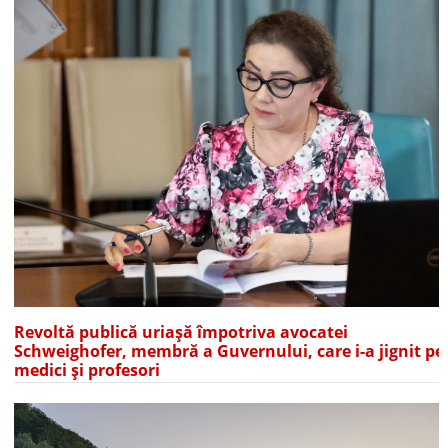
Revoltă publică uriașă împotriva avocatei
Schweighofer, membră a Guvernului, care i-a jignit pe
medici și profesori