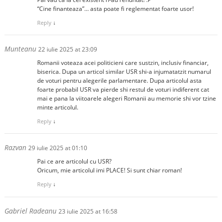
“Cine finanteaza”… asta poate fi reglementat foarte usor!
Reply
↓
Munteanu
22 iulie 2025 at 23:09
Romanii voteaza acei politicieni care sustzin, inclusiv financiar,
biserica. Dupa un articol similar USR shi-a injumatatzit numarul
de voturi pentru alegerile parlamentare. Dupa articolul asta
foarte probabil USR va pierde shi restul de voturi indiferent cat
mai e pana la viitoarele alegeri Romanii au memorie shi vor tzine
minte articolul.
Reply
↓
Razvan
29 iulie 2025 at 01:10
Pai ce are articolul cu USR?
Oricum, mie articolul imi PLACE! Si sunt chiar roman!
Reply
↓
Gabriel Radeanu
23 iulie 2025 at 16:58