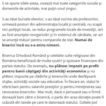
li se spune zilele astea, vizează mai toate categoriile sociale și
domeniile de activitate, mai puțin unul singur.
S-au tăiat bursele elevilor, s-au tăiat norme ale profesorilor,
urmează posturi din administrația locală și centrală, nu scapă
nici polițiști locali, se reduc programele locale de investiții, ieri
au fost anunțate reorganizări și în sistemul de sănătate, iar azi
se anunță măsuri pentru companiile de stat.
Numai de
biserici încă nu s-a atins nimeni.
Biserica Ortodoxă Română și celelalte culte religioase din
România beneficiază de multe scutiri și ajutoare financiare din
partea statului. De exemplu,
nu plătesc impozit pe profit
pentru banii câștigați din activități economice
și nu
plătesc impozite pe clădirile și terenurile unde desfășoară
slujbe, activități sociale sau educative. În fiecare an, statul le
oferă bani pentru salariile preoților și pentru întreținerea sau
renovarea bisericilor. Mai mult, dacă o persoană sau o firmă
donează bani către o biserică, o parte din acea donație poate fi
scăzută din taxele pe care le datorează statului. Cultele pot