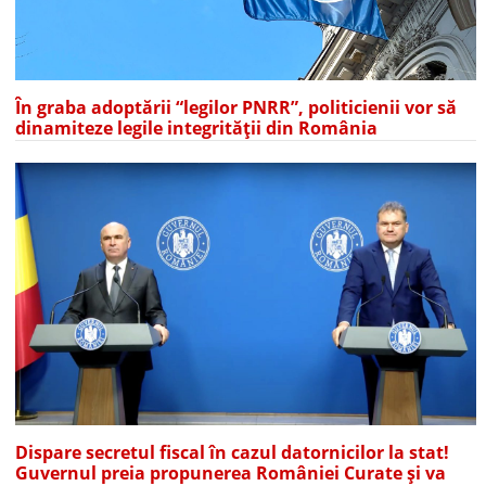
În graba adoptării “legilor PNRR”, politicienii vor să
dinamiteze legile integrității din România
Dispare secretul fiscal în cazul datornicilor la stat!
Guvernul preia propunerea României Curate și va