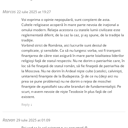
Marcos
22 iulie 2025 at 19:27
Voi exprima o opinie nepopulară, sunt conștient de asta.
Cultele religioase acoperă în mare parte nevoia de irațional a
omului modern. Relația acestora cu statele lumii civilizate este
reglementată diferit, de la caz la caz, și aș spune, de la tradiție la
tradiție.
Vorbind strict de România, aici lucrurile sunt destul de
complicate, și sensibile. Ca să nu lungesc vorba, voi fi tranșant:
finanțarea de către stat asigură în mare parte loialitatea liderilor
religioși față de statul respectiv. Nu ne dorim o patriarhie care, în
loc să fie finațată de statul român, să fie finațată de patriarhia de
la Moscova. Nu ne dorim în Ardeal niște culte (catolici, calviniști,
unitarieni) finanțate de la Budapesta. Și de ce nu (deși aici nu
prea se pune problema) nu ne dorim o rețea de moschei
finanțate de ayatollahi sau alte branduri de fundamentaliști. Pe
scurt, n-avem nevoie de niște Teodosie în plus față de cel
existent.
Reply
↓
Razvan
29 iulie 2025 at 01:09
Pai vad ca la cel existent n-au renuntat! :P