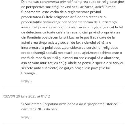
Dilema sau controversa privind finanțarea cultelor religioase ține
de perspectiva societății privind secularizarea, adică în mod
fundamental este vorba de o reglementare privind
proprietatea.Cultele religioase ar fi dorit o restituire a
proprietăților “istorice”,o independentă formă de subzistență,
însă a fost posibil doar compromisul acesta bugetar,aplicat la fel
de defectuos ca toate celelalte revendicări privind proprietatea
din România postdecembristă.Lucrurile pot fi evaluate de la
asimilarea drept asistați sociali de lux a clerului până la o
interpretare la polul opus …considerarea serviciilor religioase
drept asistență socială necesară populației.Acest echivoc este o
roată de moară politică și nimeni nu are curajul să o abordeze,
așa că vom muri toți cu ea( și altele,ca pensiile speciale și servicii
secrete auto suficiente) de gât,ca proștii din poveștile lui
Creangă…
Reply
↓
Razvan
29 iulie 2025 at 01:12
Si Societatea Carpatina Ardeleana a avut “proprietati istorice” –
dar Statul NU ii da bani!
Reply
↓