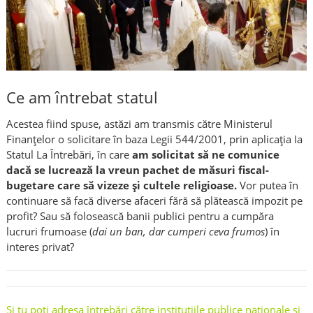
Ce am întrebat statul
Acestea fiind spuse, astăzi am transmis către Ministerul
Finanțelor o solicitare în baza Legii 544/2001, prin aplicația Ia
Statul La Întrebări, în care
am solicitat să ne comunice
dacă se lucrează la vreun pachet de măsuri fiscal-
bugetare care să vizeze și cultele religioase.
Vor putea în
continuare să facă diverse afaceri fără să plătească impozit pe
profit? Sau să folosească banii publici pentru a cumpăra
lucruri frumoase (
dai un ban, dar cumperi ceva frumos
) în
interes privat?
Şi tu poţi adresa întrebări către instituțiile publice naționale și