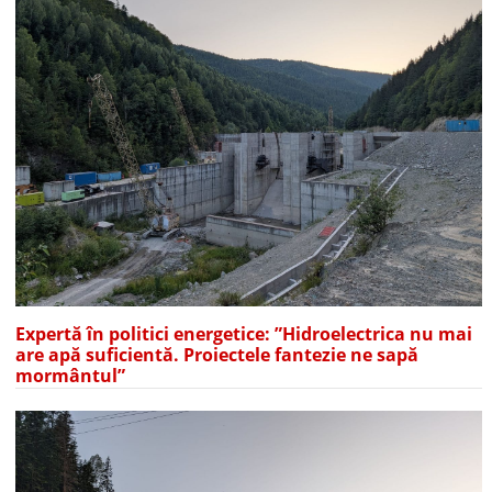
Expertă în politici energetice: ”Hidroelectrica nu mai
are apă suficientă. Proiectele fantezie ne sapă
mormântul”