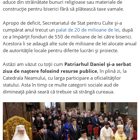
aduce din străinătate bunuri religioase sau materiale de
construcție pentru biserici fără să plătească taxe vamale.
Apropo de deficit, Secretariatul de Stat pentru Culte și-a
cumpărat anul trecut un
palat de 20 de milioane de lei
, după
ce a împărțit fonduri de 550 de milioane de lei către biserici.
Acestora li se adaugă alte sute de milioane de lei alocate anual
de autoritățile locale pentru diferite lucrări și proiecte.
Astăzi am văzut cu toții cum
Patriarhul Daniel și-a serbat
ziua de naștere folosind resurse publice
, în plină zi, la
Catedrala Neamului, cu larga participare a oficialităților
statului. Asta în timp ce multe categorii sociale aud de
dimineață până seară că trebuie să strângă cureaua.