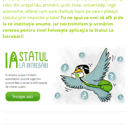
celor din orașul tău, primării, școli, licee, universități, regii
autonome, aflând cum sunt cheltuiți banii pe care-i plătești
statului prin impozite și taxe!
Tu ne spui ce vrei să afli și de
la ce instituție anume, iar noi trimitem și urmărim
cererea pentru tine!
Folosește aplicația Ia Statul La
Întrebări!