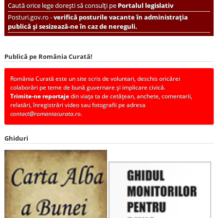
Caută orice lege dorești să consulți pe
Portalul legislativ
Posturi.gov.ro -
verifică posturile vacante în administrația
publică și sesizează-ne în caz de nereguli.
Publică pe România Curată!
România Curată este un site scris de voluntari, deschis oricărei
colaborări pe teme de bună guvernare și implicare civică.
Trimite-ne reportaje
din viața ta de cetățean, anchete, comentarii,
relatări, înregistrări video sau fotografii pe adresa
contact@romaniacurata.ro
.
Ghiduri