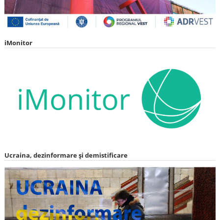
iMonitor
Ucraina, dezinformare și demistificare