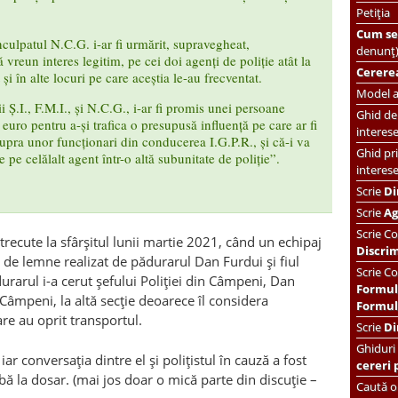
Petiția
Cum se 
nculpatul N.C.G. i-ar fi urmărit, supravegheat,
denunț
ră vreun interes legitim, pe cei doi agenți de poliție atât la
Cererea
și în alte locuri pe care aceștia le-au frecventat.
Model ac
i Ș.I., F.M.I., și N.C.G., i-ar fi promis unei persoane
Ghid de 
uro pentru a-și trafica o presupusă influență pe care ar fi
interes
supra unor funcționari din conducerea I.G.P.R., și că-i va
Ghid pri
e pe celălalt agent într-o altă subunitate de poliție”.
interes
Scrie
Di
Scrie
Ag
Scrie
Co
recute la sfârșitul lunii martie 2021, când un echipaj
Discri
t de lemne realizat de pădurarul Dan Furdui și fiul
Scrie Co
durarul i-a cerut șefului Poliției din Câmpeni, Dan
Formul
Câmpeni, la altă secție deoarece îl considera
Formula
re au oprit transportul.
Scrie
Di
Ghiduri
ar conversația dintre el și polițistul în cauză a fost
cereri 
bă la dosar. (mai jos doar o mică parte din discuție –
Caută or