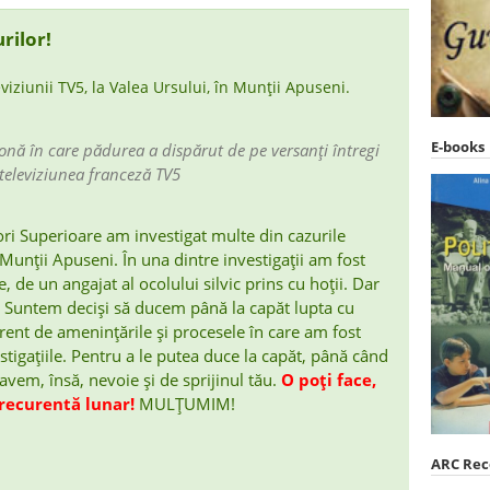
rilor!
E-books
 zonă în care pădurea a dispărut de pe versanți întregi
televiziunea franceză TV5
ri Superioare am investigat multe din cazurile
n Munții Apuseni. În una dintre investigații am fost
 de un angajat al ocolului silvic prins cu hoții. Dar
t. Suntem deciși să ducem până la capăt lupta cu
erent de amenințările și procesele în care am fost
stigațiile. Pentru a le putea duce la capăt, până când
 avem, însă, nevoie și de sprijinul tău.
O poți face,
 recurentă lunar!
MULȚUMIM!
ARC Re