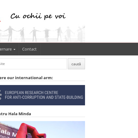
ernare
Contact
ere our international arm:
ntru Hala Minda