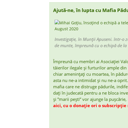
Ajută-ne, în lupta cu Mafia Pădu
Investigație, în Munții Apuseni. într-o
de munte, împreună cu o echipă de la 
Împreună cu membri ai Asociației Valo
tăierilor ilegale și furturilor ample di
chiar amenințați cu moartea, în pădure,
asta nu ne-a intimidat și nu ne-a opri
mafia care ne distruge pădurile, indif
dați în judecată pentru a ne bloca inve
și ”marii pești” vor ajunge la pușcărie,
aici, cu o donație ori o subscripție