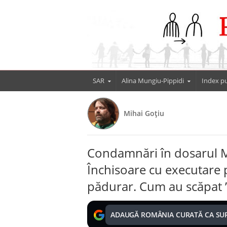
SAR
Alina Mungiu-Pippidi
Index pu
Mihai Goțiu
Condamnări în dosarul M
Închisoare cu executare p
pădurar. Cum au scăpat ”
ADAUGĂ ROMÂNIA CURATĂ CA SU