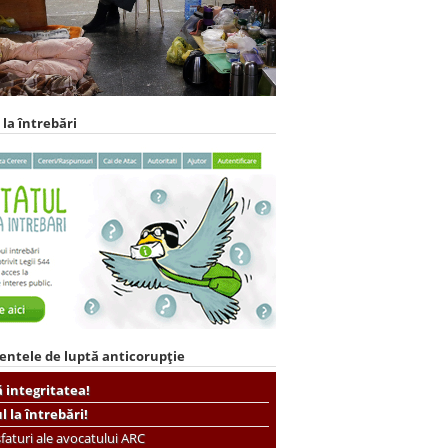
 la întrebări
entele de luptă anticorupție
ă integritatea!
ul la întrebări!
faturi ale avocatului ARC