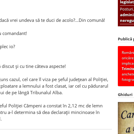
legislat
Posturi
adminis
 dacă vrei undeva să te duci de acolo?…Din comună!
neregul
nu comandant!
Publică
plec io?
România
oricăre
implica
 discut și cu tine câteva aspecte!
Trimit
anchete
s cazul, cel care îl viza pe șeful județean al Poliției,
fotogra
 exploatare a lemnului a fost clasat, iar cel cu pădurarul
lui de pe lângă Tribunalul Alba.
Ghiduri
eful Poliției Câmpeni a constat în 2,12 mc de lemn
ntru a-l determina să dea declarații mincinoase în
.