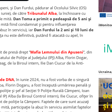
peni, și Dan Furdui, pădurar al Ocolului Silvic (OS)
iunie), de către
Tribunalul Alba
, la închisoare cu
de mită.
Dan Toma a primit o pedeapsă de 5 ani și
 mită fiind condamnat și pentru influențarea
iMonito
abuz în serviciu), iar
Dan Furdui la 2 ani și 10 luni de
ța nu este definitivă, putând fi atacată cu apel, în
t de presă drept ”
Mafia Lemnului din Apuseni
”, din
oratului de Poliție al Județului (IPJ) Alba, Florin Dogar,
eag, de la Biroul intern, Ilie Dan Ciucur de la Anti-
Ucraina,
 de DNA
, în iunie 2024, nu a fost vorba de o singură
lba, Florin Dogaru, a fost începută urmărirea penală și
liție și șef al Secției 9 Poliție Rurală Câmpeni, Ioan
PJ Alba (la Biroul Control intern), Ilie Ciucur, ofițer în
t de poliție la Câmpeni. Faptele de care sunt acuzați
 mită, participație la abuz în serviciu asimilat faptelor