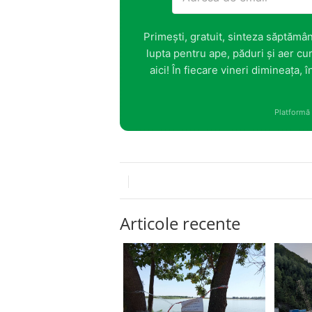
Primești, gratuit, sinteza săptămân
lupta pentru ape, păduri și aer cur
aici! În fiecare vineri dimineața,
Platformă
Articole recente