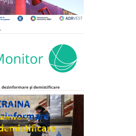
r
 dezinformare și demistificare