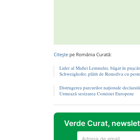
Citește
pe România Curată:
Lider al Mafiei Lemnului, băgat în pușcăr
Schweighofer, plătit de Romsilva cu pest
Distrugerea parcurilor naționale declarată 
Urmează sesizarea Comisiei Europene
Verde Curat, newslett