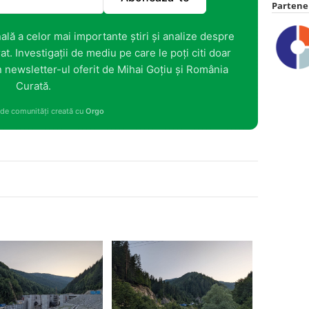
Partener
ală a celor mai importante știri și analize despre
at. Investigații de mediu pe care le poți citi doar
 în newsletter-ul oferit de Mihai Goțiu și România
Curată.
 de comunități creată cu
Orgo