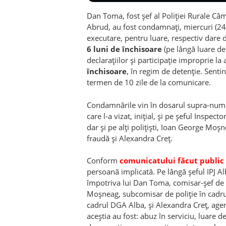
Dan Toma, fost șef al Poliției Rurale Câm
Abrud, au fost condamnați, miercuri (24 
executare, pentru luare, respectiv dare 
6 luni de închisoare
(pe lângă luare de
declarațiilor și participație improprie la 
închisoare
, în regim de detenție. Sentin
termen de 10 zile de la comunicare.
Condamnările vin în dosarul supra-numi
care l-a vizat, inițial, și pe șeful Inspect
dar și pe alți polițiști, Ioan George Moșn
fraudă și Alexandra Creț.
Conform
comunicatului făcut public
persoană implicată. Pe lângă șeful IPJ A
împotriva lui Dan Toma, comisar-șef de po
Moșneag, subcomisar de poliție în cadrul I
cadrul DGA Alba, și Alexandra Creț, agen
aceștia au fost: abuz în serviciu, luare de