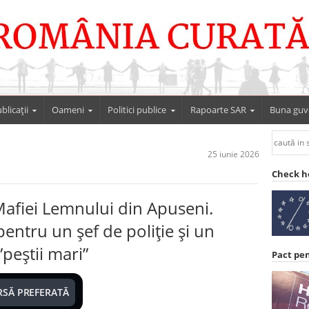
blicații
Oameni
Politici publice
Rapoarte SAR
Buna guv
25 iunie 2026
Check h
afiei Lemnului din Apuseni.
entru un șef de poliție și un
peștii mari”
Pact pe
RSĂ PREFERATĂ