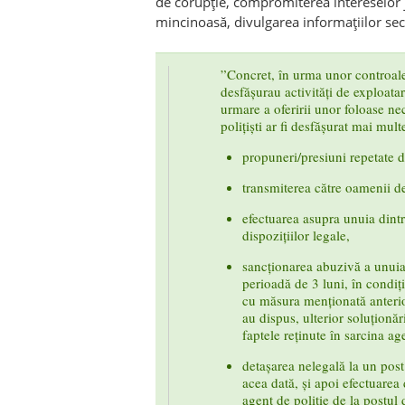
de corupție, compromiterea intereselor ju
mincinoasă, divulgarea informațiilor sec
”Concret, în urma unor controale 
desfășurau activități de exploata
urmare a oferirii unor foloase ne
polițiști ar fi desfășurat mai mult
propuneri/presiuni repetate 
transmiterea către oamenii de
efectuarea asupra unuia dintr
dispozițiilor legale,
sancționarea abuzivă a unuia
perioadă de 3 luni, în condiții
cu măsura menționată anterior
au dispus, ulterior soluționări
faptele reținute în sarcina ag
detașarea nelegală la un post
acea dată, și apoi efectuarea 
agent de poliție de la postul 