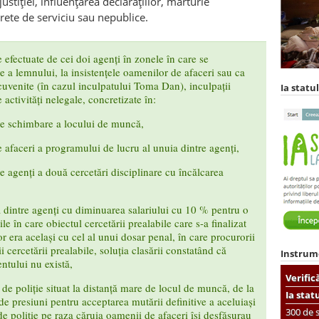
stiției, influențarea declarațiilor, mărturie
rete de serviciu sau nepublice.
efectuate de cei doi agenți în zonele în care se
re a lemnului, la insistențele oamenilor de afaceri sau ca
cuvenite (în cazul inculpatului Toma Dan), inculpații
Ia statul
e activități nelegale, concretizate în:
de schimbare a locului de muncă,
 afaceri a programului de lucru al unuia dintre agenți,
e agenți a două cercetări disciplinare cu încălcarea
 dintre agenți cu diminuarea salariului cu 10 % pentru o
le în care obiectul cercetării prealabile care s-a finalizat
 era același cu cel al unui dosar penal, în care procurorii
i cercetării prealabile, soluția clasării constatând că
Instrum
entului nu există,
Verific
 de poliție situat la distanță mare de locul de muncă, de la
Ia stat
de presiuni pentru acceptarea mutării definitive a aceluiași
300 de s
de poliție pe raza căruia oamenii de afaceri își desfășurau