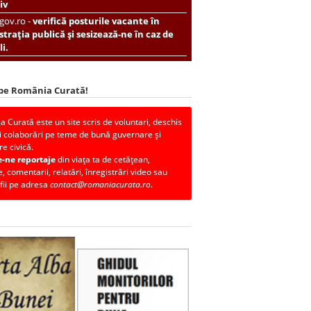
iv
.gov.ro -
verifică posturile vacante în
trația publică și sesizează-ne în caz de
i.
 pe România Curată!
 Curată este un site scris de voluntari, deschis
i colaborări pe teme de bună guvernare și
re civică.
e-ne reportaje
din viața ta de cetățean,
, comentarii, relatări, înregistrări video sau
fii pe adresa
contact@romaniacurata.ro
.