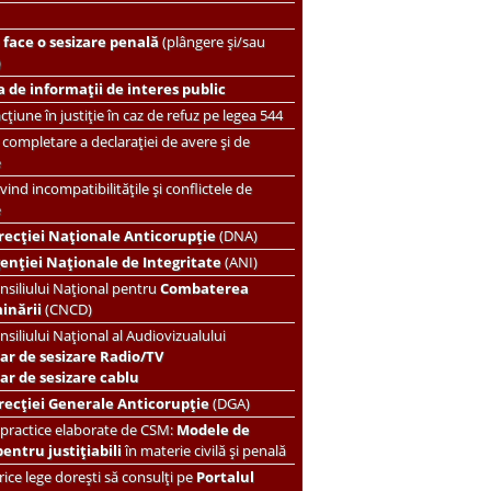
face o sesizare penală
(plângere și/sau
)
 de informații de interes public
țiune în justiție în caz de refuz pe legea 544
completare a declarației de avere și de
e
vind incompatibilitățile și conflictele de
e
recției Naționale Anticorupție
(DNA)
enției Naționale de Integritate
(ANI)
nsiliului Național pentru
Combaterea
minării
(CNCD)
nsiliului Național al Audiovizualului
ar de sesizare Radio/TV
r de sesizare cablu
recției Generale Anticorupție
(DGA)
 practice elaborate de CSM:
Modele de
pentru justițiabili
în materie civilă și penală
ice lege dorești să consulți pe
Portalul