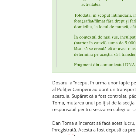
activitatea
Totodată, în scopul intimidării, i
fotografiat/filmat fără drept și fă
domiciliu, la locul de muncă, cât 
În contextul de mai sus, inculpați
(martor în cauză) suma de 5.000 e
lăsat să se creadă că ar avea-o a
determina pe aceștia să-l transfer
Fragment din comunicatul DNA
Dosarul a început în urma unor fapte pet
al Poliției Câmpeni au oprit un transpor
acestuia. Supărat că a fost controlat, pă
Toma, mutarea unui polițist de la secția 
responsabil pentru sesizarea colegilor ca
Dan Toma a încercat să facă acest lucru, i
înregistrată. Acesta a fost depusă ca pro