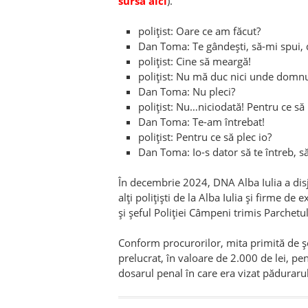
sursa aici
).
polițist: Oare ce am făcut?
Dan Toma: Te gândești, să-mi spui,
polițist: Cine să meargă!
polițist: Nu mă duc nici unde dom
Dan Toma: Nu pleci?
polițist: Nu…niciodată! Pentru ce să 
Dan Toma: Te-am întrebat!
polițist: Pentru ce să plec io?
Dan Toma: Io-s dator să te întreb, să
În decembrie 2024, DNA Alba Iulia a disjun
alți polițiști de la Alba Iulia și firme de
și șeful Poliției Câmpeni trimis Parchetu
Conform procurorilor, mita primită de ș
prelucrat, în valoare de 2.000 de lei, pe
dosarul penal în care era vizat pădurarul