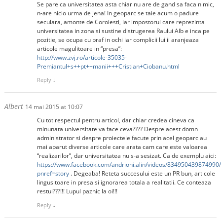
Se pare ca universitatea asta chiar nu are de gand sa faca nimic,
n-are nicio urma de jena! In geoparc se taie acum o padure
seculara, amonte de Coroiesti, iar impostorul care reprezinta
universitatea in zona si sustine distrugerea Raului Alb e inca pe
pozitie, se ocupa cu praf in ochi iar complicii lui ii aranjeaza
articole magulitoare in “presa”:
http://www.zvj.ro/articole-35035-
Premiantul+s++pt++manii+++Cristian+Ciobanu.html
Reply
↓
Albert
14 mai 2015 at 10:07
Cu tot respectul pentru articol, dar chiar credea cineva ca
minunata universitate va face ceva???? Despre acest domn
administrator si despre proiectele facute prin acel geoparc au
mai aparut diverse articole care arata cam care este valoarea
“realizarilor”, dar universitatea nu s-a sesizat. Ca de exemplu aici:
https://www.facebook.com/andrioni.alin/videos/834950439874990/
pnref=story
. Degeaba! Reteta succesului este un PR bun, articole
lingusitoare in presa si ignorarea totala a realitatii. Ce conteaza
restul???!!! Lupul paznic la oi!!!
Reply
↓