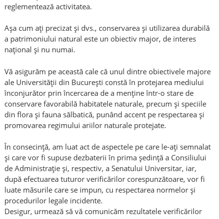
reglementează activitatea.
Așa cum ați precizat și dvs., conservarea și utilizarea durabilă
a patrimoniului natural este un obiectiv major, de interes
național și nu numai.
Vă asigurăm pe această cale că unul dintre obiectivele majore
ale Universității din București constă în protejarea mediului
înconjurător prin încercarea de a menține într-o stare de
conservare favorabilă habitatele naturale, precum și speciile
din flora și fauna sălbatică, punând accent pe respectarea și
promovarea regimului ariilor naturale protejate.
În consecință, am luat act de aspectele pe care le-ați semnalat
și care vor fi supuse dezbaterii în prima ședință a Consiliului
de Administrație și, respectiv, a Senatului Universitar, iar,
după efectuarea tuturor verificărilor corespunzătoare, vor fi
luate măsurile care se impun, cu respectarea normelor și
procedurilor legale incidente.
Desigur, urmează să vă comunicăm rezultatele verificărilor