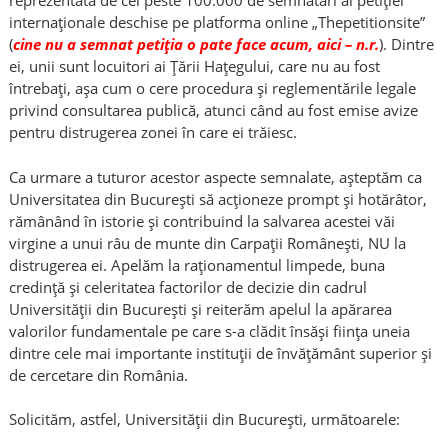
reprezentată de cei peste 100.000 de semnatari ai petiției
internaționale deschise pe platforma online „Thepetitionsite”
(
cine nu a semnat petiția o pate face acum, aici – n.r.
). Dintre
ei, unii sunt locuitori ai Țării Hațegului, care nu au fost
întrebați, așa cum o cere procedura și reglementările legale
privind consultarea publică, atunci când au fost emise avize
pentru distrugerea zonei în care ei trăiesc.
Ca urmare a tuturor acestor aspecte semnalate, așteptăm ca
Universitatea din București să acționeze prompt și hotărâtor,
rămânând în istorie și contribuind la salvarea acestei văi
virgine a unui râu de munte din Carpații Românești, NU la
distrugerea ei. Apelăm la raționamentul limpede, buna
credință și celeritatea factorilor de decizie din cadrul
Universității din București și reiterăm apelul la apărarea
valorilor fundamentale pe care s-a clădit însăși ființa uneia
dintre cele mai importante instituţii de învăţământ superior și
de cercetare din România.
Solicităm, astfel, Universității din București, următoarele: