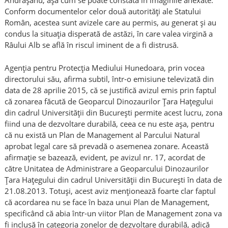
Andrășanu, așa cum se poate constata în imaginile anexate.
Conform documentelor celor două autorități ale Statului
Român, acestea sunt avizele care au permis, au generat și au
condus la situația disperată de astăzi, în care valea virgină a
Râului Alb se află în riscul iminent de a fi distrusă.
Agenția pentru Protecția Mediului Hunedoara, prin vocea
directorului său, afirma subtil, într-o emisiune televizată din
data de 28 aprilie 2015, că se justifică avizul emis prin faptul
că zonarea făcută de Geoparcul Dinozaurilor Țara Hațegului
din cadrul Universității din București permite acest lucru, zona
fiind una de dezvoltare durabilă, ceea ce nu este așa, pentru
că nu există un Plan de Management al Parcului Natural
aprobat legal care să prevadă o asemenea zonare. Această
afirmație se bazează, evident, pe avizul nr. 17, acordat de
către Unitatea de Administrare a Geoparcului Dinozaurilor
Țara Hațegului din cadrul Universității din București în data de
21.08.2013. Totuși, acest aviz menționează foarte clar faptul
că acordarea nu se face în baza unui Plan de Management,
specificând că abia într-un viitor Plan de Management zona va
fi inclusă în categoria zonelor de dezvoltare durabilă, adică