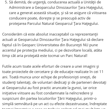
Să demită, de urgență, conducerea actuală a Unității de
Administrare a Geoparcului Dinozaurilor Țara Hațegului,
care a generat această situație, și să se asigure că viitoarea
conducere poate, dorește și se preocupă activ de
protejarea Parcului Natural Geoparcul Țara Hațegului.
Considerăm că este absolut inacceptabil ca reprezentanții
actuali ai Geoparcului Dinozaurilor Țara Hațegului să declare
faptul că în Geoparc Universitatea din București NU pune
accentul pe protecția mediului, ci pe dezvoltare locală, atâta
timp cât aria protejată este tocmai un Parc Natural!
Futile acum toate acele eforturi de creare a unei imagini și
toate proiectele de cercetare și de educație realizate în cei 11
ani. Toată munca unor echipe de profesioniști onești, de
studenți talentați, de voluntari dedicați și de parteneri devotați
ai Geoparcului au fost practic aruncate la gunoi, iar orice
inițiative viitoare au fost condamnate la neîncredere și
suspiciuni din partea locuitorilor Țării Hațegului, printr-o
simplă semnătură pe un act cu efecte dezastruoase, îndreptate