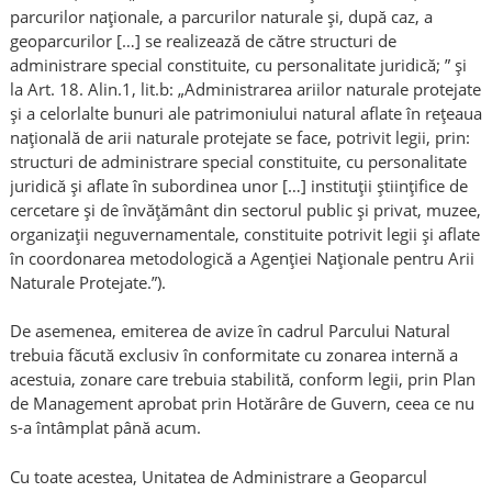
parcurilor naţionale, a parcurilor naturale şi, după caz, a
geoparcurilor […] se realizează de către structuri de
administrare special constituite, cu personalitate juridică; ” și
la Art. 18. Alin.1, lit.b: „Administrarea ariilor naturale protejate
şi a celorlalte bunuri ale patrimoniului natural aflate în reţeaua
naţională de arii naturale protejate se face, potrivit legii, prin:
structuri de administrare special constituite, cu personalitate
juridică şi aflate în subordinea unor […] instituţii ştiinţifice de
cercetare şi de învăţământ din sectorul public şi privat, muzee,
organizaţii neguvernamentale, constituite potrivit legii şi aflate
în coordonarea metodologică a Agenţiei Naţionale pentru Arii
Naturale Protejate.”).
De asemenea, emiterea de avize în cadrul Parcului Natural
trebuia făcută exclusiv în conformitate cu zonarea internă a
acestuia, zonare care trebuia stabilită, conform legii, prin Plan
de Management aprobat prin Hotărâre de Guvern, ceea ce nu
s-a întâmplat până acum.
Cu toate acestea, Unitatea de Administrare a Geoparcul