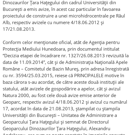
Dinozaurilor Țara Hațegului din cadrul Universității din
București a emis avize, în acest caz particular în favoarea
proiectului de construire a unei microhidrocentrale pe Râul
Alb, respectiv avizele cu numere 4/18.06.2012 și
17/21.08.2013.
Conform celor menționate oficial, atât de Agenția pentru
Protecția Mediului Hunedoara, prin documentul intitulat
“Decizia etapei de încadrare nr. 1327/26.08.2013 revizuită la
data de 11.09.2014”, cât și de Administrația Națională Apele
Române – Comitetul de Bazin Mureș, prin adresa înregistrată
cu nr. 3594/25.03.2015, reiese că PRINCIPALELE motive în
baza cărora s-au acordat, de către aceste două instituții ale
statului, atât avizele de gospodărire a apelor, cât și avizul
Natura 2000, au fost cele două avize emise anterior de
Geoparc, respectiv avizul 4/18.06.2012 și avizul cu numărul
17, acordat în data de 21.08.2013, ștampilat cu ștampila
Universității din București – Unitatea de Administrare a
Geoparcului Țara Hațegului și semnat de Directorul
Geoparcului Dinozaurilor Țara Hațegului, Alexandru