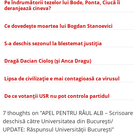
Pe îndrumătorii tezelor lui Bode, Ponta, Ciucă îi
deranjează cineva?
Ce dovedește moartea lui Bogdan Stanoevici
S-a deschis sezonul la blestemat justiția
Dragă Dacian Cioloș (și Anca Dragu)
Lipsa de civilizație e mai contagioasă ca virusul
De ce votanții USR nu pot controla partidul
7 thoughts on “
APEL PENTRU RÂUL ALB – Scrisoare
deschisă către Universitatea din București/
UPDATE: Răspunsul Universității București
”