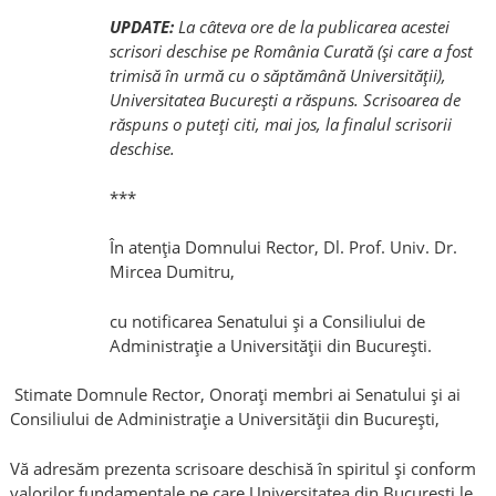
UPDATE:
La câteva ore de la publicarea acestei
scrisori deschise pe România Curată (și care a fost
trimisă în urmă cu o săptămână Universității),
Universitatea București a răspuns. Scrisoarea de
răspuns o puteți citi, mai jos, la finalul scrisorii
deschise.
***
În atenția Domnului Rector, Dl. Prof. Univ. Dr.
Mircea Dumitru,
cu notificarea Senatului și a Consiliului de
Administrație a Universității din București.
Stimate Domnule Rector, Onorați membri ai Senatului și ai
Consiliului de Administrație a Universității din București,
Vă adresăm prezenta scrisoare deschisă în spiritul și conform
valorilor fundamentale pe care Universitatea din București le