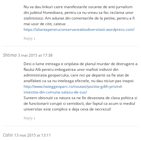
Nu va dau linkuri catre manifestarile socante de anti-jurnalism
din judetul Hunedoara, pentru ca nu vreau sa fac reclama unor
stalinistoizi. Am adunat din comentariile de la petitie, pentru a fi
mai usor de citit, cateva:
https://aliantapentruconservareabiodiversitatii.wordpress.com/
Reply
↓
Shtima
3 mai 2015 at 17:38
Desi o lume intreaga e oripilata de planul murdar de distrugere a
Raului Alb pentru imbogatirea unor mafioti indivizii din
administratia geoparcului, care nici pe departe sa fie atat de
analfabeti ca sa nu inteleaga efectele, nu dau niciun pas inapoi:
http://www.hateggeoparc.ro/noutati/pozitia-gdth-privind-
investiia-din-comuna-salasu-de-sus/
Suntem obisnuiti ca natura sa ne fie devastata de clasa politica si
de functionarii corupti si semidocti, dar faptul ca acum si mediul
universitar este complice e deja ceva de necrezut!
Reply
↓
Calin
13 mai 2015 at 13:11