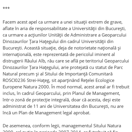
***
Facem acest apel ca urmare a unei situații extrem de grave,
aflate în aria de responsabilitate a Universității din București,
ca urmare a acțiunilor Unității de Administrare a Geoparcului
Dinozaurilor Țara Hațegului din cadrul Universității din
București. Această situație, deja de notorietate națională și
internațională, este reprezentată de pericolul iminent al
distrugerii Râului Alb, râu care se află pe teritoriul Geoparcului
Dinozaurilor Țara Hațegului, arie protejată cu statut de Parc
Natural precum și al Sitului de Importanță Comunitară
ROSCI0236 Strei-Hațeg, sit aparţinând Reţelei Ecologice
Europene Natura 2000. În mod normal, acest areal ar fi trebuit
inclus, în cadrul Geoparcului, prin Planul de Management,
într-o zonă de protecție integrală, doar că acesta, deși este
administrat de 11 ani de Universitatea din București, nu are
încă un Plan de Management legal aprobat.
De asemenea, conform legii, managementul Sitului Natura