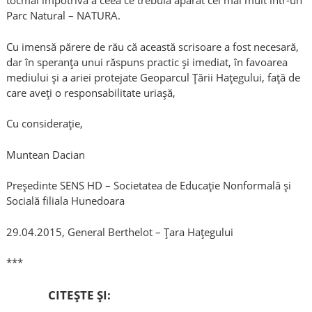
tocmai împotriva a ceea ce trebuia apărat cel mai mult într-un
Parc Natural – NATURA.
Cu imensă părere de rău că această scrisoare a fost necesară,
dar în speranța unui răspuns practic și imediat, în favoarea
mediului și a ariei protejate Geoparcul Țării Hațegului, față de
care aveți o responsabilitate uriașă,
Cu considerație,
Muntean Dacian
Președinte SENS HD – Societatea de Educație Nonformală și
Socială filiala Hunedoara
29.04.2015, General Berthelot – Țara Hațegului
***
CITEȘTE ȘI: