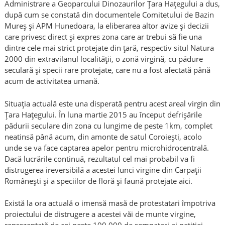
Administrare a Geoparcului Dinozaurilor Țara Hațegului a dus,
după cum se constată din documentele Comitetului de Bazin
Mureș și APM Hunedoara, la eliberarea altor avize și decizii
care privesc direct și expres zona care ar trebui să fie una
dintre cele mai strict protejate din țară, respectiv situl Natura
2000 din extravilanul localității, o zonă virgină, cu pădure
seculară și specii rare protejate, care nu a fost afectată până
acum de activitatea umană.
Situația actuală este una disperată pentru acest areal virgin din
Țara Hațegului. În luna martie 2015 au început defrișările
pădurii seculare din zona cu lungime de peste 1km, complet
neatinsă până acum, din amonte de satul Coroiești, acolo
unde se va face captarea apelor pentru microhidrocentrală.
Dacă lucrările continuă, rezultatul cel mai probabil va fi
distrugerea ireversibilă a acestei lunci virgine din Carpații
Românești și a speciilor de floră și faună protejate aici.
Există la ora actuală o imensă masă de protestatari împotriva
proiectului de distrugere a acestei văi de munte virgine,