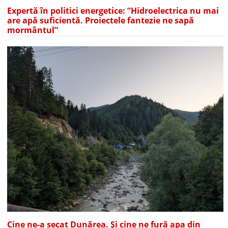
Expertă în politici energetice: ”Hidroelectrica nu mai
are apă suficientă. Proiectele fantezie ne sapă
mormântul”
Cine ne-a secat Dunărea. Și cine ne fură apa din