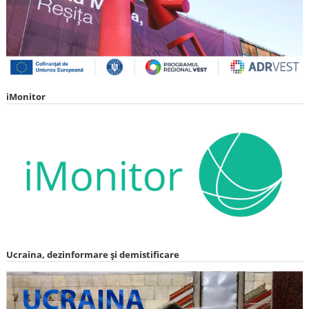
iMonitor
Ucraina, dezinformare și demistificare