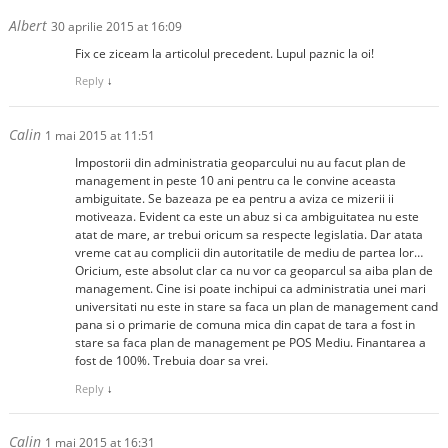
Albert
30 aprilie 2015 at 16:09
Fix ce ziceam la articolul precedent. Lupul paznic la oi!
Reply
↓
Calin
1 mai 2015 at 11:51
Impostorii din administratia geoparcului nu au facut plan de
management in peste 10 ani pentru ca le convine aceasta
ambiguitate. Se bazeaza pe ea pentru a aviza ce mizerii ii
motiveaza. Evident ca este un abuz si ca ambiguitatea nu este
atat de mare, ar trebui oricum sa respecte legislatia. Dar atata
vreme cat au complicii din autoritatile de mediu de partea lor…
Oricium, este absolut clar ca nu vor ca geoparcul sa aiba plan de
management. Cine isi poate inchipui ca administratia unei mari
universitati nu este in stare sa faca un plan de management cand
pana si o primarie de comuna mica din capat de tara a fost in
stare sa faca plan de management pe POS Mediu. Finantarea a
fost de 100%. Trebuia doar sa vrei.
Reply
↓
Calin
1 mai 2015 at 16:31