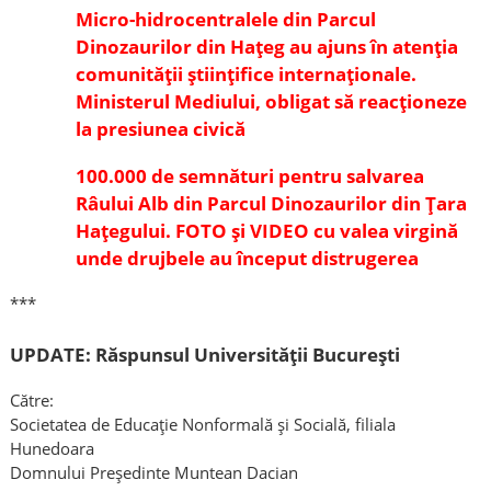
Micro-hidrocentralele din Parcul
Dinozaurilor din Hațeg au ajuns în atenția
comunității științifice internaționale.
Ministerul Mediului, obligat să reacționeze
la presiunea civică
100.000 de semnături pentru salvarea
Râului Alb din Parcul Dinozaurilor din Țara
Hațegului. FOTO și VIDEO cu valea virgină
unde drujbele au început distrugerea
***
UPDATE: Răspunsul Universității București
Către:
Societatea de Educație Nonformală și Socială, filiala
Hunedoara
Domnului Președinte Muntean Dacian