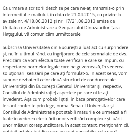
Ca urmare a scrisorii deschise pe care ne-ați transmis-o prin
intermediul e-mailului, în data de 21.04.2015, cu privire la
avizele nr. 4/18.06.2012 și nr. 17/21.08.2013 emise de
Unitatea de Administrare a Geoparcului Dinozaurilor Țara
Hațegului, vă comunicăm următoarele:
Subscrisa Universitatea din București a luat act cu surprindere
și, nu în ultimul rând, cu îngrijorare de cele semnalate de dvs.
Precizăm că vom efectua toate verificările care se impun, cu
respectarea normelor legale care ne guvernează, în vederea
soluționării sesizării pe care ați formulat-o. În acest sens, vom
supune dezbaterii celor două structuri de conducere ale
Universității din București (Senatul Universitar și, respectiv,
Consiliul de Administrație) aspectele pe care ni le-ați
învederat. Așa cum probabil știți, în baza prerogativelor care
le sunt conferite prin lege, numai Senatul Universitar și
Consiliul de Administrație pot stabili măsurile ce urmează a fi
luate în vederea efectuării unor verificări complexe și luării
unor măsuri corespunzătoare. În acest context, menționăm că,
potrivit actelor juridice care ne sunt opozabile, cele două