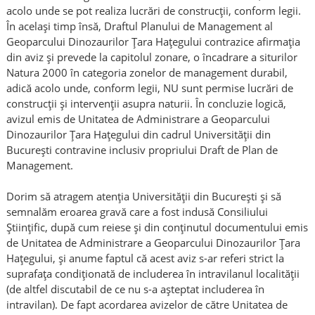
acolo unde se pot realiza lucrări de construcții, conform legii.
În același timp însă, Draftul Planului de Management al
Geoparcului Dinozaurilor Țara Hațegului contrazice afirmația
din aviz și prevede la capitolul zonare, o încadrare a siturilor
Natura 2000 în categoria zonelor de management durabil,
adică acolo unde, conform legii, NU sunt permise lucrări de
construcții și intervenții asupra naturii. În concluzie logică,
avizul emis de Unitatea de Administrare a Geoparcului
Dinozaurilor Țara Hațegului din cadrul Universității din
București contravine inclusiv propriului Draft de Plan de
Management.
Dorim să atragem atenția Universității din București și să
semnalăm eroarea gravă care a fost indusă Consiliului
Științific, după cum reiese și din conținutul documentului emis
de Unitatea de Administrare a Geoparcului Dinozaurilor Țara
Hațegului, și anume faptul că acest aviz s-ar referi strict la
suprafața condiționată de includerea în intravilanul localității
(de altfel discutabil de ce nu s-a așteptat includerea în
intravilan). De fapt acordarea avizelor de către Unitatea de