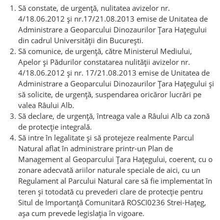
Să constate, de urgență, nulitatea avizelor nr.
4/18.06.2012 și nr.17/21.08.2013 emise de Unitatea de
Administrare a Geoparcului Dinozaurilor Țara Hațegului
din cadrul Universității din București.
Să comunice, de urgență, către Ministerul Mediului,
Apelor și Pădurilor constatarea nulității avizelor nr.
4/18.06.2012 și nr. 17/21.08.2013 emise de Unitatea de
Administrare a Geoparcului Dinozaurilor Țara Hațegului și
să solicite, de urgență, suspendarea oricăror lucrări pe
valea Râului Alb.
Să declare, de urgență, întreaga vale a Râului Alb ca zonă
de protecție integrală.
Să intre în legalitate și să protejeze realmente Parcul
Natural aflat în administrare printr-un Plan de
Management al Geoparcului Țara Hațegului, coerent, cu o
zonare adecvată ariilor naturale speciale de aici, cu un
Regulament al Parcului Natural care să fie implementat în
teren și totodată cu prevederi clare de protecție pentru
Situl de Importanță Comunitară ROSCI0236 Strei-Hațeg,
așa cum prevede legislația în vigoare.