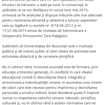
structuri se întrunesc o dată pe lună. În consecință, în
ședințele ce se vor desfășura în cursul lunii mai 2015,
urmează să fie analizate și dispuse măsurile cele mai adecvate
pentru rezolvarea eficientă și obiectivă a tuturor aspectelor
care au legătură cu avizele nr. 4/18.06.2012 și nr.
17/21.08.2013 emise de Unitatea de Administrare a
Geoparcului Dinozaurilor Țara Hațegului.
Subliniem că Universitatea din București este o instituție
publică și de interes public al cărei obiect de activitate este
activitatea didactică și de cercetare științifică.
Nu în ultimul rând, misiunea asumată este de formare, prin
educație a tinerelor generații, în condițiile în care idealul
educațional constă în dezvoltarea liberă, integrală și
armonioasă a individualității umane, în asumarea unui sistem
de valori care este necesar pentru împlinirea și dezvoltarea
personală a oricărui individ. Acest deziderat poate fi împlinit
numai cu respectarea valorilor umane, naturale, științifice,
culturale și, nu în ultimul rând a actelor normative care ne