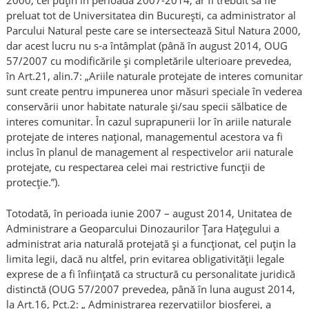
2000, cel puțin în perioada 2007-2014, ar fi trebuit să fie
preluat tot de Universitatea din București, ca administrator al
Parcului Natural peste care se intersectează Situl Natura 2000,
dar acest lucru nu s-a întâmplat (până în august 2014, OUG
57/2007 cu modificările și completările ulterioare prevedea,
în Art.21, alin.7: „Ariile naturale protejate de interes comunitar
sunt create pentru impunerea unor măsuri speciale în vederea
conservării unor habitate naturale şi/sau specii sălbatice de
interes comunitar. În cazul suprapunerii lor în ariile naturale
protejate de interes naţional, managementul acestora va fi
inclus în planul de management al respectivelor arii naturale
protejate, cu respectarea celei mai restrictive funcţii de
protecţie.”).
Totodată, în perioada iunie 2007 – august 2014, Unitatea de
Administrare a Geoparcului Dinozaurilor Țara Hațegului a
administrat aria naturală protejată și a funcționat, cel puțin la
limita legii, dacă nu altfel, prin evitarea obligativității legale
exprese de a fi înființată ca structură cu personalitate juridică
distinctă (OUG 57/2007 prevedea, până în luna august 2014,
la Art.16, Pct.2: „ Administrarea rezervaţiilor biosferei, a