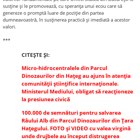
susține și le promovează, cu speranța unui ecou care să
genereze o promptă luare de poziție din partea
dumneavoastră, în susținerea practică și imediată a acestor
valori.
***
CITEȘTE ȘI:
Micro-hidrocentralele din Parcul
Dinozaurilor din Hațeg au ajuns în atenția
comunității științifice internaționale.
Ministerul Mediului, obligat să reacționeze
la presiunea civică
100.000 de semnături pentru salvarea
Râului Alb din Parcul Dinozaurilor din Țara
Hațegului. FOTO și VIDEO cu valea virgină
unde drujbele au început distrugerea