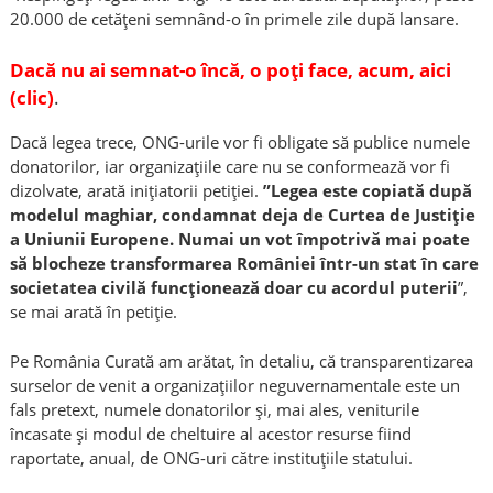
20.000 de cetățeni semnând-o în primele zile după lansare.
Dacă nu ai semnat-o încă, o poți face, acum, aici
(clic)
.
Dacă legea trece, ONG-urile vor fi obligate să publice numele
donatorilor, iar organizațiile care nu se conformează vor fi
dizolvate, arată inițiatorii petiției.
”Legea este copiată după
modelul maghiar, condamnat deja de Curtea de Justiție
a Uniunii Europene. Numai un vot împotrivă mai poate
să blocheze transformarea României într-un stat în care
societatea civilă funcționează doar cu acordul puterii
”,
se mai arată în petiție.
Pe România Curată am arătat, în detaliu, că transparentizarea
surselor de venit a organizațiilor neguvernamentale este un
fals pretext, numele donatorilor și, mai ales, veniturile
încasate și modul de cheltuire al acestor resurse fiind
raportate, anual, de ONG-uri către instituțiile statului.