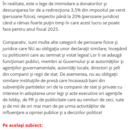
În realitate, este o lege de intimidare a donatorilor și
descurajarea lor de a redirecționa 3,5% din impozitul pe venit
(persoane fizice), respectiv până la 20% (persoane juridice)
când a rămas foarte puțin timp în care acest lucru se poate
face pentru anul fiscal 2025.
Comparativ, sunt multe alte categorii de persoane fizice și
juridice care NU au obligația unor declarații similare, începând
cu politicienii care au semnat și votat legea! Lor li se adaugă
funcționari publici, membri ai Guvernului și ai autorităților și
agențiilor guvernamentale, autorități locale, directori și șefi
din companii și regii de stat. De asemenea, nu au obligații
similare instituțiile de presă care încasează bani din
subvențiile partidelor ori de la companii de stat și private cu
interese în adoptarea unor legi și acte executive ori agențiile
de lobby, de PR și de publicitate care au venituri de zeci, sute
și de mii de ori mai mari de pe urma activităților de
influențare a opiniei publice și a deciziilor politice!
Pe același subiect: