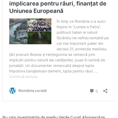
Nu rata investigațiile de mediu Verde Curat! Abonează-te,