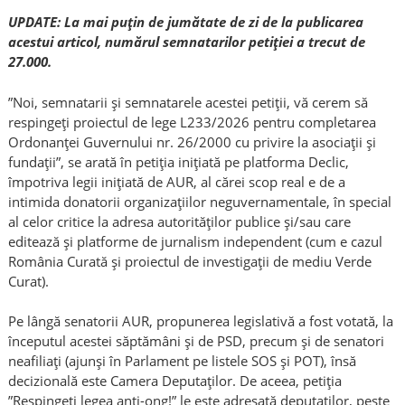
UPDATE: La mai puțin de jumătate de zi de la publicarea
acestui articol, numărul semnatarilor petiției a trecut de
27.000.
”Noi, semnatarii și semnatarele acestei petiții, vă cerem să
respingeți proiectul de lege L233/2026 pentru completarea
Ordonanței Guvernului nr. 26/2000 cu privire la asociații și
fundații”, se arată în petiția inițiată pe platforma Declic,
împotriva legii inițiată de AUR, al cărei scop real e de a
intimida donatorii organizațiilor neguvernamentale, în special
al celor critice la adresa autorităților publice și/sau care
editează și platforme de jurnalism independent (cum e cazul
România Curată și proiectul de investigații de mediu Verde
Curat).
Pe lângă senatorii AUR, propunerea legislativă a fost votată, la
începutul acestei săptămâni și de PSD, precum și de senatori
neafiliați (ajunși în Parlament pe listele SOS și POT), însă
decizională este Camera Deputaților. De aceea, petiția
”Respingeți legea anti-ong!” le este adresată deputaților, peste