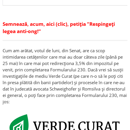
Semnează, acum, aici (clic), petiția ”Respingeți
legea anti-ong!”
Cum am arătat, votul de luni, din Senat, are ca scop
intimidarea cetățenilor care mai au doar câteva zile (până pe
25 mai) în care mai pot redirecționa 3,5% din impozitul pe
venit, prin completarea Formularului 230. Dacă vrei să susții
investigațiile de mediu Verde Curat (pe care n-o să le poți citi
în presa plătită din banii partidelor) și procesele în care ne-au
dat în judecată avocata Schweighofer și Romsilva și directorul
ei general, o poți face prin completarea Formularului 230, mai
jos: