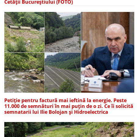
Cetății Bucureștiului (FOTO)
Petiție pentru factură mai ieftină la energie. Peste
11.000 de semnături în mai puțin de o zi. Ce îi solicită
semnatarii lui Ilie Bolojan și Hidroelectrica