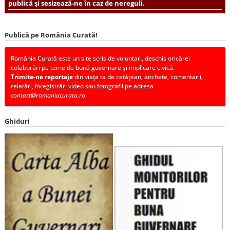
publică și sesizează-ne în caz de nereguli.
Publică pe România Curată!
România Curată este un site scris de voluntari, deschis oricărei
colaborări pe teme de bună guvernare și implicare civică.
Trimite-ne reportaje
din viața ta de cetățean, anchete, comentarii,
relatări, înregistrări video sau fotografii pe adresa
contact@romaniacurata.ro
.
Ghiduri