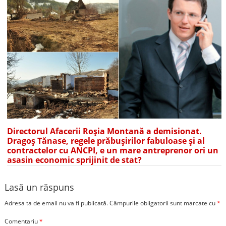
Directorul Afacerii Roșia Montană a demisionat.
Dragoș Tănase, regele prăbușirilor fabuloase și al
contractelor cu ANCPI, e un mare antreprenor ori un
asasin economic sprijinit de stat?
Lasă un răspuns
Adresa ta de email nu va fi publicată.
Câmpurile obligatorii sunt marcate cu
*
Comentariu
*