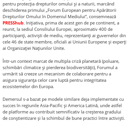
pentru protecția drepturilor omului și a naturii, marcând
deschiderea primului „Forum European pentru Apărătorii
Drepturilor Omului în Domeniul Mediului”, consemnează
PRESShub
. Inițiativa, prima de acest gen de pe continent, a
reunit, la sediul Consiliului Europei, aproximativ 400 de
participanți, activiști de mediu, reprezentanți ai guvernelor din
cele 46 de state membre, oficiali ai Uniunii Europene și experți
ai Organizației Națiunilor Unite.
Într-un context marcat de multipla criză planetară (poluare,
schimbări climatice și pierderea biodiversității), Forumul a
urmărit să creeze un mecanism de colaborare pentru a
asigura siguranța celor care luptă pentru integritatea
ecosistemelor din Europa.
Demersul s-a bazat pe modele similare deja implementate cu
succes în regiunile Asia-Pacific și America Latină, unde astfel
de platforme au contribuit semnificativ la creșterea gradului
de conștientizare și la schimbul de bune practici între activiști.