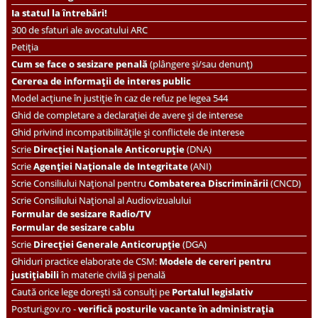
Ia statul la întrebări!
300 de sfaturi ale avocatului ARC
Petiția
Cum se face o sesizare penală
(plângere și/sau denunț)
Cererea de informații de interes public
Model acțiune în justiție în caz de refuz pe legea 544
Ghid de completare a declarației de avere și de interese
Ghid privind incompatibilitățile și conflictele de interese
Scrie
Direcției Naționale Anticorupție
(DNA)
Scrie
Agenției Naționale de Integritate
(ANI)
Scrie
Consiliului Național pentru
Combaterea Discriminării
(CNCD)
Scrie Consiliului Național al Audiovizualului
Formular de sesizare Radio/TV
Formular de sesizare cablu
Scrie
Direcției Generale Anticorupție
(DGA)
Ghiduri practice elaborate de CSM:
Modele de cereri pentru
justițiabili
în materie civilă și penală
Caută orice lege dorești să consulți pe
Portalul legislativ
Posturi.gov.ro -
verifică posturile vacante în administrația