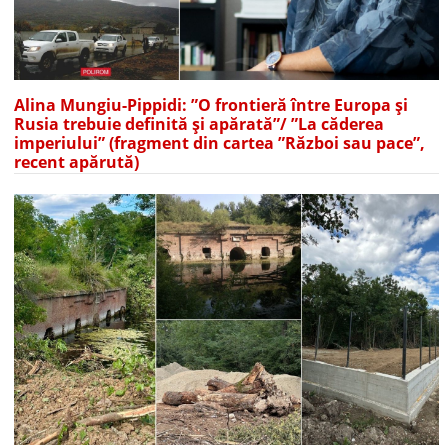
Alina Mungiu-Pippidi: ”O frontieră între Europa și
Rusia trebuie definită și apărată”/ ”La căderea
imperiului” (fragment din cartea ”Război sau pace”,
recent apărută)