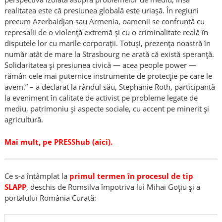
realitatea este că presiunea globală este uriașă. În regiuni
precum Azerbaidjan sau Armenia, oamenii se confruntă cu
represalii de o violență extremă și cu o criminalitate reală în
disputele lor cu marile corporații. Totuși, prezența noastră în
număr atât de mare la Strasbourg ne arată că există speranță.
Solidaritatea și presiunea civică — acea people power —
rămân cele mai puternice instrumente de protecție pe care le
avem.” – a declarat la rândul său, Stephanie Roth, participantă
la eveniment în calitate de activist pe probleme legate de
mediu, patrimoniu și aspecte sociale, cu accent pe minerit și
agricultură.
Mai mult, pe PRESShub (aici).
Ce s-a întâmplat la
primul termen în procesul de tip
SLAPP
, deschis de Romsilva împotriva lui Mihai Goțiu și a
portalului România Curată: