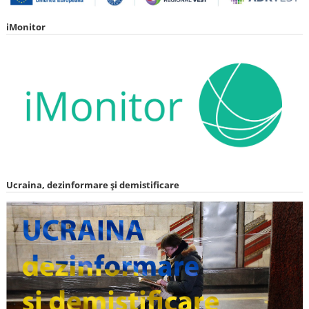
iMonitor
Ucraina, dezinformare și demistificare