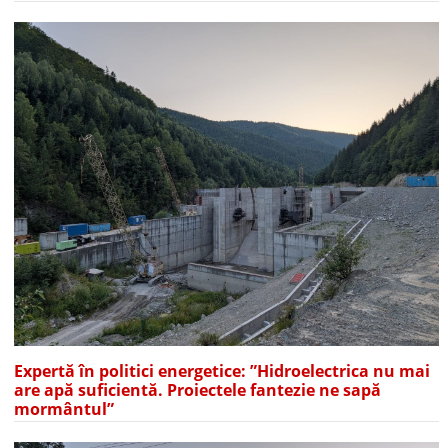
Expertă în politici energetice: ”Hidroelectrica nu mai
are apă suficientă. Proiectele fantezie ne sapă
mormântul”