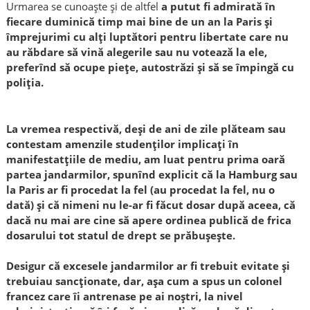
Urmarea se cunoaște și de altfel
a putut fi admirată în
fiecare duminică timp mai bine de un an la Paris și
împrejurimi cu alți luptători pentru libertate care nu
au răbdare să vină alegerile sau nu votează la ele,
preferînd să ocupe piețe, autostrăzi și să se împingă cu
poliția.
La vremea respectivă, deși de ani de zile plăteam sau
contestam amenzile studenților implicați în
manifestatțiile de mediu, am luat pentru prima oară
partea jandarmilor, spunînd explicit că la Hamburg sau
la Paris ar fi procedat la fel (au procedat la fel, nu o
dată) și că nimeni nu le-ar fi făcut dosar după aceea, că
dacă nu mai are cine să apere ordinea publică de frica
dosarului tot statul de drept se prăbușește.
Desigur că excesele jandarmilor ar fi trebuit evitate și
trebuiau sancționate, dar, așa cum a spus un colonel
francez care îi antrenase pe ai noștri, la nivel