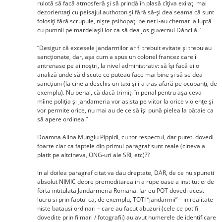
rulotă să facă atmosferă și să prindă în plasă cîțiva exilați mai
dezorientați cu peisajul authoton și fără să-și dea seama că sunt
folosiți fără scrupule, niște psihopați pe net i-au chemat la luptă
cu pumnii pe mardeiașii lor ca să dea jos guvernul Dăncilă. ‘
“Desigur că excesele jandarmilor ar fi trebuit evitate și trebuiau
sancționate, dar, așa cum a spus un colonel francez care îi
antrenase pe ai noștri, la nivel administrativ: să își facă ei o
analiză unde să discute ce puteau face mai bine și să se dea
sancțiuni (la cine a deschis un taxi și i-a tras afară pe ocupanți, de
exemplu). Nu penal, că dacă trimiți în penal pentru așa ceva
mîine poliția și jandameria vor asista pe viitor la orice violențe și
vor permite orice, nu mai au de ce să își pună pielea la bătaie ca
să apere ordinea.”
Doamna Alina Mungiu Pippidi, cu tot respectul, dar puteti dovedi
foarte clar ca faptele din primul paragraf sunt reale (cineva a
platit pe altcineva, ONG-uri ale SRI, etc)??
In al doilea paragraf citat va dau dreptate, DAR, de ce nu spuneti
absolut NIMIC depre premeditarea in a rupe oase a institutiei de
forta intitulata Jandarmeria Romana. Iar eu POT dovedi acest
lucru si prin faptul ca, de exemplu, TOTI “jandarmii” – in realitate
niste batausi ordinari – care au facut abuzuri (cele ce pot fi
dovedite prin filmari / fotografii) au avut numerele de identificare