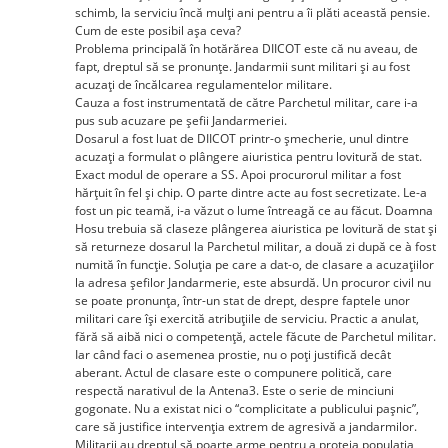
schimb, la serviciu încă mulţi ani pentru a îi plăti această pensie.
Cum de este posibil aşa ceva?
Problema principală în hotărărea DIICOT este că nu aveau, de
fapt, dreptul să se pronunţe. Jandarmii sunt militari şi au fost
acuzaţi de încălcarea regulamentelor militare.
Cauza a fost instrumentată de către Parchetul militar, care i-a
pus sub acuzare pe şefii Jandarmeriei.
Dosarul a fost luat de DIICOT printr-o şmecherie, unul dintre
acuzaţi a formulat o plângere aiuristica pentru lovitură de stat.
Exact modul de operare a SS. Apoi procurorul militar a fost
hărţuit în fel şi chip. O parte dintre acte au fost secretizate. Le-a
fost un pic teamă, i-a văzut o lume întreagă ce au făcut. Doamna
Hosu trebuia să claseze plângerea aiuristica pe lovitură de stat şi
să returneze dosarul la Parchetul militar, a două zi după ce à fost
numită în funcţie. Soluţia pe care a dat-o, de clasare a acuzaţiilor
la adresa şefilor Jandarmerie, este absurdă. Un procuror civil nu
se poate pronunţa, într-un stat de drept, despre faptele unor
militari care îşi exercită atribuţiile de serviciu. Practic a anulat,
fără să aibă nici o competenţă, actele făcute de Parchetul militar.
Iar când faci o asemenea prostie, nu o poţi justifică decât
aberant. Actul de clasare este o compunere politică, care
respectă narativul de la Antena3. Este o serie de minciuni
gogonate. Nu a existat nici o “complicitate a publicului paşnic”,
care să justifice intervenţia extrem de agresivă a jandarmilor.
Militarii au dreptul să poarte arme pentru a proteja populaţia,