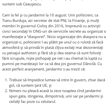
suntem sub Ceaușescu.
Cam la fel și cu jandarmii la 10 august. Unii politicieni, ca
Tianu Burduja, azi secretar de stat PNL la Finanțe, și mulți
membri în guvernul Cioloș din 2016, împreună cu activiști
civici secondați în ONG-uri de serviciile secrete au organizat o
manifestație a ”diasporei”. Nicio organizație din diaspora nu a
organizat-o, politicienii l-au plătit pe unul cu o rulotă să facă
atmosferă și să prindă în plasă cîțiva exilați mai dezorientați
cu peisajul authoton și fără să-și dea seama că sunt folosiți
fără scrupule, niște psihopați pe net i-au chemat la luptă cu
pumnii pe mardeiașii lor ca să dea jos guvernul Dăncilă. Cu
acest perfect aranjament, jandarmii s-au trezit că:
Trebuie să împiedice lumea să intre în guvern, chiar dacă
gol, că suntem țară UE, și
Nimeni nu pleacă acasă la zece noaptea cînd jandarmii
spun gata, stingerea, dimpotrivă, unii sar pe jandarmi și
ceilalți fac poze cu celularul.