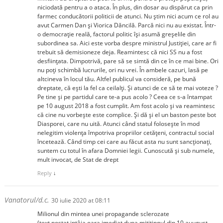
niciodată pentru a o ataca. În plus, din dosar au dispărut ca prin
farmec conducătorii politicii de atunci. Nu ştim nici acum ce rol au
avut Carmen Dan şi Viorica Dăncilă. Parcă nici nu au existat. Într-
o democraţie reală, factorul politic îşi asumă greşelile din
subordinea sa. Aici este vorba despre ministrul Justiţiei, care ar fi
trebuit să demisioneze deja. Reamintesc că nici SS nu a fost
desfiinţata. Dimpotrivă, pare să se simtă din ce în ce mai bine. Ori
nu poţi schimbă lucrurile, ori nu vrei. În ambele cazuri, lasă pe
altcineva în locul tău. Altfel publicul va consideră, pe bună
dreptate, că eşti la fel ca ceilalţi. Şi atunci de ce să te mai voteze ?
Pe tine şi pe partidul care te-a pus acolo ? Ceea ce s-a întampat
pe 10 august 2018 a fost cumplit. Am fost acolo şi va reamintesc
că cine nu vorbeşte este complice. Şi dă şi el un baston peste bot
Diasporei, care nu uită. Atunci când statul foloseşte în mod
nelegitim violenţa împotriva propriilor cetăţeni, contractul social
încetează. Când timp cei care au făcut asta nu sunt sancţionaţi,
suntem cu totul în afara Domniei legii. Cunoscută şi sub numele,
mult invocat, de Stat de drept
Reply
↓
Vanatorul/d.c.
30 iulie 2020 at 08:11
Milionul din mintea unei propagande sclerozate
(text postat intâia oara imediat dupa mititingul din 10 auugust