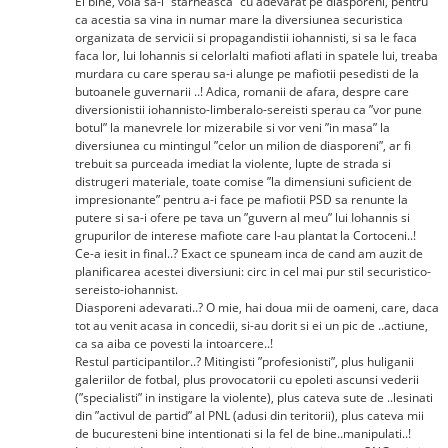
Ei bine, voia sa-i ”stârnească” cu adevarat pe diasporeni, pentru
ca acestia sa vina in numar mare la diversiunea securistica
organizata de servicii si propagandistii iohannisti, si sa le faca
faca lor, lui Iohannis si celorlalti mafioti aflati in spatele lui, treaba
murdara cu care sperau sa-i alunge pe mafiotii pesedisti de la
butoanele guvernarii ..! Adica, romanii de afara, despre care
diversionistii iohannisto-limberalo-sereisti sperau ca ”vor pune
botul” la manevrele lor mizerabile si vor veni ”in masa” la
diversiunea cu mintingul ”celor un milion de diasporeni”, ar fi
trebuit sa purceada imediat la violente, lupte de strada si
distrugeri materiale, toate comise ”la dimensiuni suficient de
impresionante” pentru a-i face pe mafiotii PSD sa renunte la
putere si sa-i ofere pe tava un ”guvern al meu” lui Iohannis si
grupurilor de interese mafiote care l-au plantat la Cortoceni..!
Ce-a iesit in final..? Exact ce spuneam inca de cand am auzit de
planificarea acestei diversiuni: circ in cel mai pur stil securistico-
sereisto-iohannist.
Diasporeni adevarati..? O mie, hai doua mii de oameni, care, daca
tot au venit acasa in concedii, si-au dorit si ei un pic de ..actiune,
ca sa aiba ce povesti la intoarcere..!
Restul participantilor..? Mitingisti ”profesionisti”, plus huliganii
galeriilor de fotbal, plus provocatorii cu epoleti ascunsi vederii
(”specialisti” in instigare la violente), plus cateva sute de ..lesinati
din ”activul de partid” al PNL (adusi din teritorii), plus cateva mii
de bucuresteni bine intentionati si la fel de bine..manipulati..!