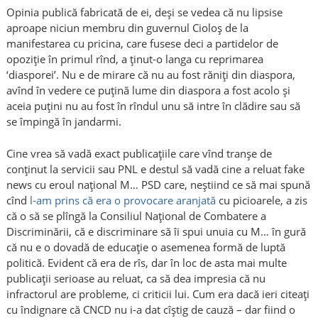
Opinia publică fabricată de ei, deși se vedea că nu lipsise
aproape niciun membru din guvernul Cioloș de la
manifestarea cu pricina, care fusese deci a partidelor de
opoziție în primul rînd, a ținut-o langa cu reprimarea
‘diasporei’. Nu e de mirare că nu au fost răniți din diaspora,
avînd în vedere ce puțină lume din diaspora a fost acolo și
aceia puțini nu au fost în rîndul unu să intre în clădire sau să
se împingă în jandarmi.
Cine vrea să vadă exact publicațiile care vînd tranșe de
conținut la servicii sau PNL e destul să vadă cine a reluat fake
news cu eroul național M… PSD care, neștiind ce să mai spună
cînd
l-am prins că era o provocare aranjată
cu picioarele, a zis
că o să se plîngă la Consiliul Național de Combatere a
Discriminării, că e discriminare să îi spui unuia cu M… în gură
că nu e o dovadă de educație o asemenea formă de luptă
politică. Evident că era de rîs, dar în loc de asta mai multe
publicații serioase au reluat, ca să dea impresia că nu
infractorul are probleme, ci criticii lui. Cum era dacă ieri citeați
cu îndignare că CNCD nu i-a dat cîștig de cauză – dar fiind o