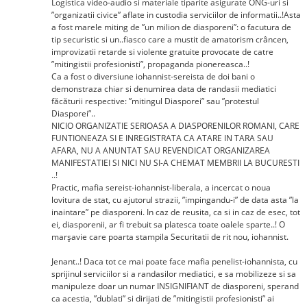
Logistica video-audio si materiale tiparite asigurate ONG-uri si
”organizatii civice” aflate in custodia serviciilor de informatii..!Asta
a fost marele miting de ”un milion de diasporeni”: o facutura de
tip securistic si un..fiasco care a mustit de amatorism crâncen,
improvizatii retarde si violente gratuite provocate de catre
”mitingistii profesionisti”, propaganda pionereasca..!
Ca a fost o diversiune iohannist-sereista de doi bani o
demonstraza chiar si denumirea data de randasii mediatici
făcăturii respective: ”mitingul Diasporei” sau ”protestul
Diasporei”..
NICIO ORGANIZATIE SERIOASA A DIASPORENILOR ROMANI, CARE
FUNTIONEAZA SI E INREGISTRATA CA ATARE IN TARA SAU
AFARA, NU A ANUNTAT SAU REVENDICAT ORGANIZAREA
MANIFESTATIEI SI NICI NU SI-A CHEMAT MEMBRII LA BUCURESTI
..!
Practic, mafia sereist-iohannist-liberala, a incercat o noua
lovitura de stat, cu ajutorul strazii, ”impingandu-i” de data asta ”la
inaintare” pe diasporeni. In caz de reusita, ca si in caz de esec, tot
ei, diasporenii, ar fi trebuit sa platesca toate oalele sparte..! O
marșavie care poarta stampila Securitatii de rit nou, iohannist.
Jenant..! Daca tot ce mai poate face mafia penelist-iohannista, cu
sprijinul serviciilor si a randasilor mediatici, e sa mobilizeze si sa
manipuleze doar un numar INSIGNIFIANT de diasporeni, sperand
ca acestia, ”dublati” si dirijati de ”mitingistii profesionisti” ai