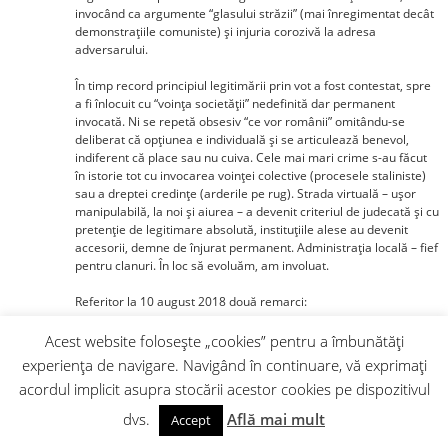
invocând ca argumente “glasului străzii” (mai înregimentat decât
demonstraţiile comuniste) şi injuria corozivă la adresa
adversarului.
În timp record principiul legitimării prin vot a fost contestat, spre
a fi înlocuit cu “voinţa societăţii” nedefinită dar permanent
invocată. Ni se repetă obsesiv “ce vor românii” omitându-se
deliberat că opţiunea e individuală şi se articulează benevol,
indiferent că place sau nu cuiva. Cele mai mari crime s-au făcut
în istorie tot cu invocarea voinţei colective (procesele staliniste)
sau a dreptei credinţe (arderile pe rug). Strada virtuală – uşor
manipulabilă, la noi şi aiurea – a devenit criteriul de judecată şi cu
pretenţie de legitimare absolută, instituţiile alese au devenit
accesorii, demne de înjurat permanent. Administraţia locală – fief
pentru clanuri. În loc să evoluăm, am involuat.
Referitor la 10 august 2018 două remarci:
– Cine este cel mai vocal cerber al culpabilizării jandardarmeriei?
Acest website folosește „cookies” pentru a îmbunătăți
Un oarecare Bogdan Pîrlog, iniţial procuror militar, sancţionat
experiența de navigare. Navigând în continuare, vă exprimați
prin trimiterea disciplinară acasă dintr-o misiune internaţională,
acordul implicit asupra stocării acestor cookies pe dispozitivul
pe care a periclitat-o. Asemenea cazuri sunt extrem de rare.
Când Comandantul misiunii EUROPOL din Afganistan iţi spune că
dvs.
Află mai mult
Accept
eşti prost, oriunde în lume mai primeşti o scatoalcă şi de la cei ce
te-au trimis, pentru că i-ai făcut de ruşine. Numai la noi unui