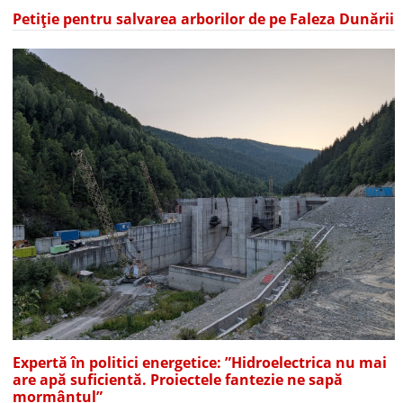
Petiție pentru salvarea arborilor de pe Faleza Dunării
Expertă în politici energetice: ”Hidroelectrica nu mai
are apă suficientă. Proiectele fantezie ne sapă
mormântul”