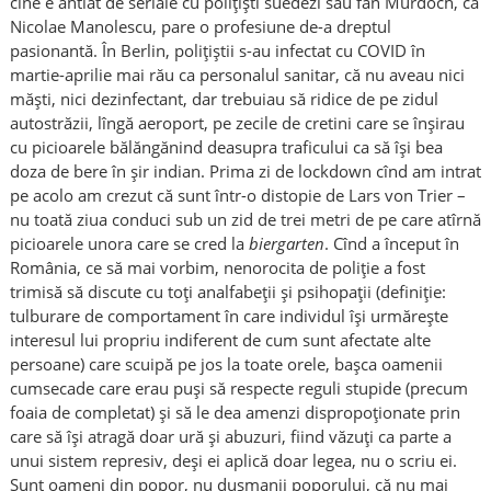
cine e ahtiat de seriale cu polițiști suedezi sau fan Murdoch, ca
Nicolae Manolescu, pare o profesiune de-a dreptul
pasionantă. În Berlin, polițiștii s-au infectat cu COVID în
martie-aprilie mai rău ca personalul sanitar, că nu aveau nici
măști, nici dezinfectant, dar trebuiau să ridice de pe zidul
autostrăzii, lîngă aeroport, pe zecile de cretini care se înșirau
cu picioarele bălăngănind deasupra traficului ca să își bea
doza de bere în șir indian. Prima zi de lockdown cînd am intrat
pe acolo am crezut că sunt într-o distopie de Lars von Trier –
nu toată ziua conduci sub un zid de trei metri de pe care atîrnă
picioarele unora care se cred la
biergarten
. Cînd a început în
România, ce să mai vorbim, nenorocita de poliție a fost
trimisă să discute cu toți analfabeții și psihopații (definiție:
tulburare de comportament în care individul își urmărește
interesul lui propriu indiferent de cum sunt afectate alte
persoane) care scuipă pe jos la toate orele, bașca oamenii
cumsecade care erau puși să respecte reguli stupide (precum
foaia de completat) și să le dea amenzi dispropoționate prin
care să își atragă doar ură și abuzuri, fiind văzuți ca parte a
unui sistem represiv, deși ei aplică doar legea, nu o scriu ei.
Sunt oameni din popor, nu dușmanii poporului, că nu mai