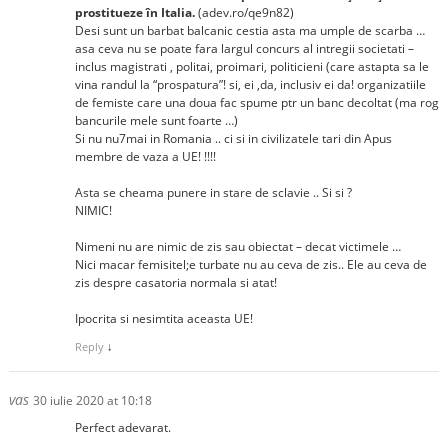
prostitueze în Italia.
(adev.ro/qe9n82)
Desi sunt un barbat balcanic cestia asta ma umple de scarba …
asa ceva nu se poate fara largul concurs al intregii societati –
inclus magistrati , politai, proimari, politicieni (care astapta sa le
vina randul la “prospatura”! si, ei ,da, inclusiv ei da! organizatiile
de femiste care una doua fac spume ptr un banc decoltat (ma rog
bancurile mele sunt foarte …)
Si nu nu7mai in Romania .. ci si in civilizatele tari din Apus
membre de vaza a UE! !!!!
Asta se cheama punere in stare de sclavie .. Si si ?
NIMIC!
Nimeni nu are nimic de zis sau obiectat – decat victimele …
Nici macar femisitel;e turbate nu au ceva de zis.. Ele au ceva de
zis despre casatoria normala si atat!
Ipocrita si nesimtita aceasta UE!
Reply
↓
vas
30 iulie 2020 at 10:18
Perfect adevarat.