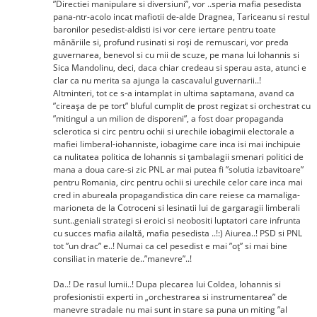
”Directiei manipulare si diversiuni”, vor ..speria mafia pesedista
pana-ntr-acolo incat mafiotii de-alde Dragnea, Tariceanu si restul
baronilor pesedist-aldisti isi vor cere iertare pentru toate
mânăriile si, profund rusinati si roși de remuscari, vor preda
guvernarea, benevol si cu mii de scuze, pe mana lui Iohannis si
Sica Mandolinu, deci, daca chiar credeau si sperau asta, atunci e
clar ca nu merita sa ajunga la cascavalul guvernarii..!
Altminteri, tot ce s-a intamplat in ultima saptamana, avand ca
”cireașa de pe tort” bluful cumplit de prost regizat si orchestrat cu
”mitingul a un milion de disporeni”, a fost doar propaganda
sclerotica si circ pentru ochii si urechile iobagimii electorale a
mafiei limberal-iohanniste, iobagime care inca isi mai inchipuie
ca nulitatea politica de Iohannis si țambalagii smenari politici de
mana a doua care-si zic PNL ar mai putea fi ”solutia izbavitoare”
pentru Romania, circ pentru ochii si urechile celor care inca mai
cred in abureala propagandistica din care reiese ca mamaliga-
marioneta de la Cotroceni si lesinatii lui de gargaragii limberali
sunt..geniali strategi si eroici si neobositi luptatori care infrunta
cu succes mafia ailaltă, mafia pesedista ..!:) Aiurea..! PSD si PNL
tot ”un drac” e..! Numai ca cel pesedist e mai ”oț” si mai bine
consiliat in materie de..”manevre”..!
Da..! De rasul lumii..! Dupa plecarea lui Coldea, Iohannis si
profesionistii experti in „orchestrarea si instrumentarea” de
manevre stradale nu mai sunt in stare sa puna un miting ”al