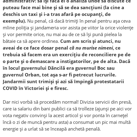
administrativ: să își facă ei o analiză unde să discute ce
puteau face mai bine și să se dea sancțiuni (la cine a
deschis un taxi și i-a tras afară pe ocupanți, de
exemplu).
Nu penal, că dacă trimiți în penal pentru așa ceva
mîine poliția și jandameria vor asista pe viitor la orice violențe
și vor permite orice, nu mai au de ce să își pună pielea la
bătaie ca să apere ordinea.
Cum am scris și atunci, nu
aveai de ce face dosar penal
că nu murise nimeni
, ce
trebuia să facem era un exercițiu de reconciliere pe de
o parte și o demascare a instigatorilor, pe de alta. Dacă
în locul guvernului Dăncilă era guvernul Boc sau
guvernul Orban, tot așa s-ar fi petrecut lucrurile.
Jandarmii sunt trimiși și azi să împingă protestatarii
COVID în Victoriei și e firesc.
Dar nici vorbă să procedăm normal! Divizia servicii din presă,
care ia salariu din bani publici ca să trolleze (ajunși pe aici vor
vota negativ convinși la acest articol și vor ponta în carnețel
încă o zi de muncă pentru asta) a consumat un pic mai multă
energie și a urlat să se înceapă anchetă penală.