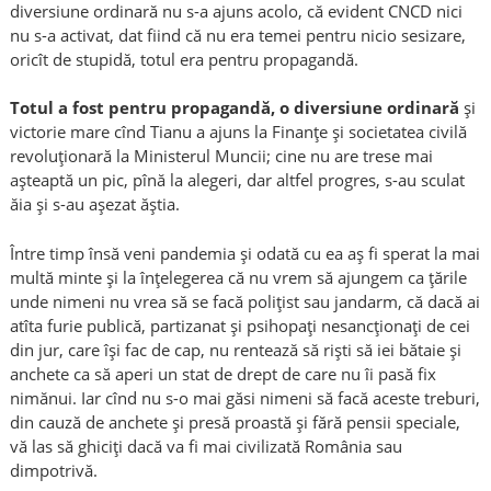
diversiune ordinară nu s-a ajuns acolo, că evident CNCD nici
nu s-a activat, dat fiind că nu era temei pentru nicio sesizare,
oricît de stupidă, totul era pentru propagandă.
Totul a fost pentru propagandă, o diversiune ordinară
și
victorie mare cînd Tianu a ajuns la Finanțe și societatea civilă
revoluționară la Ministerul Muncii; cine nu are trese mai
așteaptă un pic, pînă la alegeri, dar altfel progres, s-au sculat
ăia și s-au așezat ăștia.
Între timp însă veni pandemia și odată cu ea aș fi sperat la mai
multă minte și la înțelegerea că nu vrem să ajungem ca țările
unde nimeni nu vrea să se facă polițist sau jandarm, că dacă ai
atîta furie publică, partizanat și psihopați nesancționați de cei
din jur, care își fac de cap, nu rentează să riști să iei bătaie și
anchete ca să aperi un stat de drept de care nu îi pasă fix
nimănui. Iar cînd nu s-o mai găsi nimeni să facă aceste treburi,
din cauză de anchete și presă proastă și fără pensii speciale,
vă las să ghiciți dacă va fi mai civilizată România sau
dimpotrivă.