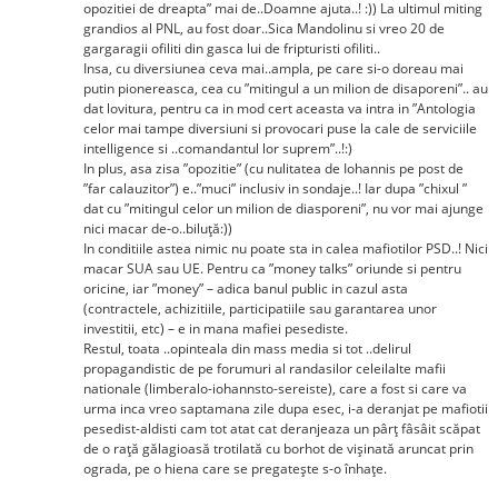
opozitiei de dreapta” mai de..Doamne ajuta..! :)) La ultimul miting
grandios al PNL, au fost doar..Sica Mandolinu si vreo 20 de
gargaragii ofiliti din gasca lui de fripturisti ofiliti..
Insa, cu diversiunea ceva mai..ampla, pe care si-o doreau mai
putin pionereasca, cea cu ”mitingul a un milion de disaporeni”.. au
dat lovitura, pentru ca in mod cert aceasta va intra in ”Antologia
celor mai tampe diversiuni si provocari puse la cale de serviciile
intelligence si ..comandantul lor suprem”..!:)
In plus, asa zisa ”opozitie” (cu nulitatea de Iohannis pe post de
”far calauzitor”) e..”muci” inclusiv in sondaje..! Iar dupa ”chixul ”
dat cu ”mitingul celor un milion de diasporeni”, nu vor mai ajunge
nici macar de-o..biluță:))
In conditiile astea nimic nu poate sta in calea mafiotilor PSD..! Nici
macar SUA sau UE. Pentru ca ”money talks” oriunde si pentru
oricine, iar ”money” – adica banul public in cazul asta
(contractele, achizitiile, participatiile sau garantarea unor
investitii, etc) – e in mana mafiei pesediste.
Restul, toata ..opinteala din mass media si tot ..delirul
propagandistic de pe forumuri al randasilor celeilalte mafii
nationale (limberalo-iohannsto-sereiste), care a fost si care va
urma inca vreo saptamana zile dupa esec, i-a deranjat pe mafiotii
pesedist-aldisti cam tot atat cat deranjeaza un pârț fâsâit scăpat
de o rață gălagioasă trotilată cu borhot de vișinată aruncat prin
ograda, pe o hiena care se pregatește s-o înhațe.