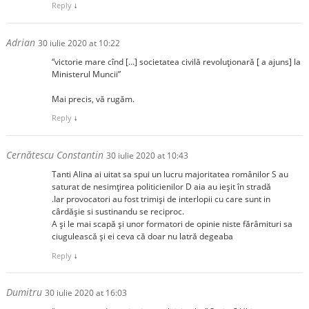
Reply
↓
Adrian
30 iulie 2020 at 10:22
“victorie mare cînd […] societatea civilă revoluționară [ a ajuns] la
Ministerul Muncii”
Mai precis, vă rugăm.
Reply
↓
Cernătescu Constantin
30 iulie 2020 at 10:43
Tanti Alina ai uitat sa spui un lucru majoritatea românilor S au
saturat de nesimțirea politicienilor D aia au ieșit în stradă
.Iar provocatori au fost trimiși de interlopii cu care sunt in
cârdășie si sustinandu se reciproc.
A și le mai scapă și unor formatori de opinie niste fărâmituri sa
ciugulească și ei ceva că doar nu latră degeaba
Reply
↓
Dumitru
30 iulie 2020 at 16:03