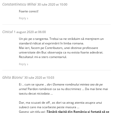
Constantinescu Mihai
30 iulie 2020 at 10:00
Foarte corect!
Reply
↓
Cinicul
1 august 2020 at 06:00
Un pic pe o tangenta. Trebui sa ne străduim să menținem un
standard ridicat al exprimării în limba romana.
Mai ieri, facem pe Contributors, unei distinse profesoare
universitate din Buc observația ca nu exista foarte adevărat.
Rezultatul: mi-a sters comentariul.
Reply
↓
Ghita Bizonu'
30 iulie 2020 at 10:03
Ei .. cum se spune ..
da-i Domane românului mintea cea de pe
urma!
Pardon româncei ca sa nu discriminez … Da mai bine mai
taeziu decat niciodata …
Dar, ma scuzati de off , as dori sa atrag atentia asupra unui
subiect care ma scarbeste peste masura …
Gasesc uin titlu azi :
Tânără răpită din România şi forţată să se