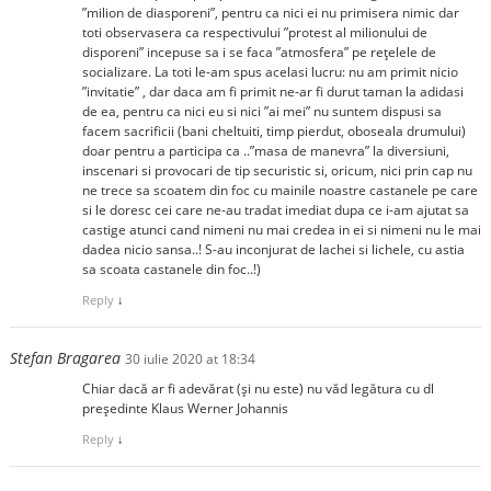
”milion de diasporeni”, pentru ca nici ei nu primisera nimic dar
toti observasera ca respectivului ”protest al milionului de
disporeni” incepuse sa i se faca ”atmosfera” pe rețelele de
socializare. La toti le-am spus acelasi lucru: nu am primit nicio
”invitatie” , dar daca am fi primit ne-ar fi durut taman la adidasi
de ea, pentru ca nici eu si nici ”ai mei” nu suntem dispusi sa
facem sacrificii (bani cheltuiti, timp pierdut, oboseala drumului)
doar pentru a participa ca ..”masa de manevra” la diversiuni,
inscenari si provocari de tip securistic si, oricum, nici prin cap nu
ne trece sa scoatem din foc cu mainile noastre castanele pe care
si le doresc cei care ne-au tradat imediat dupa ce i-am ajutat sa
castige atunci cand nimeni nu mai credea in ei si nimeni nu le mai
dadea nicio sansa..! S-au inconjurat de lachei si lichele, cu astia
sa scoata castanele din foc..!)
Reply
↓
Stefan Bragarea
30 iulie 2020 at 18:34
Chiar dacă ar fi adevărat (și nu este) nu văd legătura cu dl
președinte Klaus Werner Johannis
Reply
↓