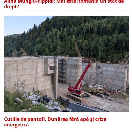
Alina Mungiu-Pippidi: Mai este România un stat de
drept?
Cutiile de pantofi, Dunărea fără apă și criza
energetică