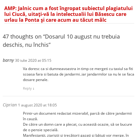
AMP: Jalnic cum a fost îngropat subiectul plagiatului
lui Ciucă, uitați-vă la intelectualii lui Băsescu care
urlau la Ponta și care acum au tăcut mâlc
47 thoughts on “
Dosarul 10 august nu trebuia
deschis, nu închis
”
barny
30 iulie 2020 at 05:15
Va doresc ca si dumneavoastra in timp ce mergeti cu taxiul sa fiti
scoasa fara si batuta de jandarmi..iar jandarmilor sa nu le se faca
dosare penale.
Reply
↓
Ciprian
1 august 2020 at 18:05
Printr-un document redactat mizerabil, parcă de către jandarmii
în cauză.
De către un domn care a plecat, cu această ocazie, să se bucure
de o pensie specială.
Manifestanţii, ziariştii şi trecătorii gazaţi şi bătuţi vor merge, în