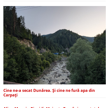
Cine ne-a secat Dunărea. Și cine ne fură apa din
Carpați