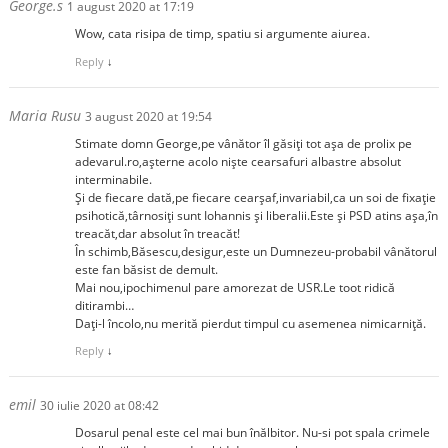
George.s
1 august 2020 at 17:19
Wow, cata risipa de timp, spatiu si argumente aiurea.
Reply
↓
Maria Rusu
3 august 2020 at 19:54
Stimate domn George,pe vânător îl găsiți tot așa de prolix pe
adevarul.ro,așterne acolo niște cearsafuri albastre absolut
interminabile.
Și de fiecare dată,pe fiecare cearșaf,invariabil,ca un soi de fixație
psihotică,târnosiți sunt Iohannis și liberalii.Este și PSD atins așa,în
treacăt,dar absolut în treacăt!
În schimb,Băsescu,desigur,este un Dumnezeu-probabil vânătorul
este fan băsist de demult.
Mai nou,ipochimenul pare amorezat de USR.Le toot ridică
ditirambi…
Dați-l încolo,nu merită pierdut timpul cu asemenea nimicarniță.
Reply
↓
emil
30 iulie 2020 at 08:42
Dosarul penal este cel mai bun înălbitor. Nu-si pot spala crimele