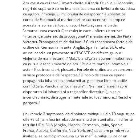
Am vazut ca cei care îi invart cheița si ii scriu fituicile lui Iohannis,
negri de suparare ca nu le-a iesit pasienta cu lovitura de stat data
cu ajutorul ”mitingului milionului de diasporeni” au postat pe
contul de Facebook al marionetei lor cotroceniste in timp ce
aceasta le soilea vârtos , un scurt textuleț care le trada
”amaraciunea esecului”, textuleț in care ..infierau isterizati
”intervenţia puternic disproporţionată” a Jandarmeriei, din Piaţa
Victoriei. Propagandisti de doi bani..! Cum reactineaza fortele de
ordine din Germania, Franta, Anglia, Spania, Italia, SUA, etc,
atunci cand sunt provocate si ATACATE de diferite grupuri
violente de manifestanti..? Mai..”bland”..? Sa spunem multumesc
ca nu s-a lasat cu moarte de om..! Prin alte parti se intampla si
asta..! Plus incendieri, plus..etc. Fortele de ordine au un consemn
si niste protocoale de respectat..! Dincolo de ceea ce spune
propaganda iohannista, jandarmii au gestionat bine situatiile
conflictuale. Punctual si ”cu masura”..! N-a murit nimeni (spre
disperarea lui Iohannis si a regizorilor diversiunii), nu s-a
incendiat nimic, distrugerile materiale au fost minore..! Restul e
gargara..!
(In ultimele 2 saptamani de dinaintea mitingului din 10 august, pe
diferte căi, am fost intrebat de mai multi prieteni aflati in diferite
tari din UE si SUA (Anglia, Irlanda, Germania, Italia, Spania,
Franta, Austria, California, New York, etc) daca am primit vreo
invitatie, sa particip impreuna cu ”ai mei” la mitigulul celor un