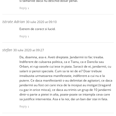
si talhariile daca nu deschid dosar penal.
Reply
↓
Istrate Adrian
30 iulie 2020 at 09:10
Extrem de corect si lucid.
Reply
↓
stefan
30 iulie 2020 at 09:27
Da, doamna, asa e. Aveti dreptate. Jandarmii isi fac treaba.
Indiferent de culoarea politica, ca e Tianu, ca e Dancila sau
Orban, ei rup oasele cui iese in piata. Saracii de ei, jandarmii, cu
salarii si pensii speciale. Cum sa te iei de ei? Doar trebuie
innabusita urmatoarea manifestatie, indiferent a cui nu e la
putere. Ce daca manifestantii s-au delimitat de agitatori, ce daca
jandarmii au fost cei care inca de la inceput au instigat (tragand
cu gaz in orice misca), ce daca au trimis un grup de 10 jandarmi
dintr-o parte a pietei in alta, poate-poate se intampla ceva care
sa justifice interventia. Asa e la noi, dai un ban dar stai in fata.
Reply
↓