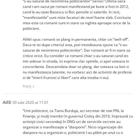
“s-au saturat de nesimtirea politicienilor” Serios? Ultima oara
cand i-am vazut pe romani manifestand pe bune a fost in 2012,
cand le-au taiat Basescu si Boc pensiile si salariile. In rest,
“manifestatiile” sunt niste facaturi de nivel foarte slab. Concluzia
mea este ca romanii sunt in stare sa inghita aproape orice de la
politicieni.
Altfel spus: romanii se plang in permanenta, chiar cei “well-off”.
Daca te iei dupa criteriul asta, poti intotdeauna spune ca “s-au
saturat de nesimtirea politicienilor”. Dar romanii ar fi in stare sa
critice orice. Eu consider ca romanii chiar s-au saturat cand ies
intr-adevar in strada, isi exprima clar opiniile, si apoi voteaza in
concordanta. Deocamdata doar se plang, dar voteaza ca boii si
nu manifesteaza (atentie, nu vorbesc aici de activistii de profesie
si de “tinerii frumosi si liberi” care alta treaba n-au).
Reply
↓
Adib
30 iulie 2020 at 11:01
“Unii politicieni, ca Tianu Burduja, azi secretar de stat PNL la
Finanțe, și mulți membri în guvernul Cioloș din 2016, împreună cu
activiști civici secondați în ONG-uri de serviciile secrete au
organizat o manifestație a ”diasporei”. Nicio organizație din
diaspora nu a organizat-o, politicienii l-au plătit pe unul cu o