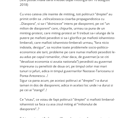
2018)
Cu vreo cateva zile inainte de mititing, toti politrucii ”dreptei” au
primit ordin sa ..reîncalzeasca cioarba propagandistica cu
..Diaspora”, si sa-i ”divinizeze” intens pe diasporeni, pe cei ”un
milion de diasporeni” care, chipurile, urmau sa puna de un
minting-protest, care miting-protest ar fi trebuit sa-i alunge de la
putere pe mafiotii pesedisti si sa-i glorifice pe mafiotii iohannisto-
limberali, care mafioti iohannisto-limberali urmau, ”fara nicio
indoiala, desigur”, sa rezolve toate problemele socio-politico-
economice ale tarii, probleme pe care numai mafiotii pesedisti le-
au adus pe capul romanilor, chiar daca, de guvernat (a se citi
”devalizat economia si avutia nationala”) pesedistii au guvernat
impreuna cu penelistii de doua ori, pe timpul celor mai mari
tunuri si jafuri, adica in timpul guvernarilor Nastase-Tariceanu si
Ponta-Antonescu ..!
Sigur ca pana acum, pe aceiasi politruci ai ”dreptei” i-a durut
taman in dos de diasporeni, adica in acelasi loc unde i-a durut si
pe cei ai ”stangii”..!
Ce ”visau”, ce voiau de fapt politrucii ”dreptei” si mafiotii limberal-
iohannisti sa faca cu asa zisul miting al ”milionului de
diasporeni”..?