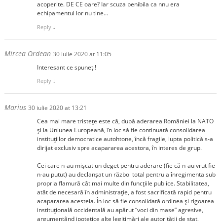
acoperite. DE CE oare? Iar scuza penibila ca nnu era
echipamentul lor nu tine…
Reply
↓
Mircea Ordean
30 iulie 2020 at 11:05
Interesant ce spuneți!
Reply
↓
Marius
30 iulie 2020 at 13:21
Cea mai mare tristeţe este că, după aderarea României la NATO
şi la Uniunea Europeană, în loc să fie continuată consolidarea
instituţiilor democratice autohtone, încă fragile, lupta politică s-a
dirijat exclusiv spre acapararea acestora, în interes de grup.
Cei care n-au mişcat un deget pentru aderare (fie că n-au vrut fie
n-au putut) au declanşat un război total pentru a înregimenta sub
propria flamură cât mai multe din funcţiile publice. Stabilitatea,
atât de necesară în administraţie, a fost sacrificată rapid pentru
acapararea acesteia. În loc să fie consolidată ordinea şi rigoarea
instituţională occidentală au apărut “voci din mase” agresive,
argumentând ipotetice alte legitimări ale autorităţii de stat,