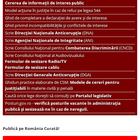
Cererea de informații de interes public
Model acțiune în justiție în caz de refuz pe legea 544
Ghid de completare a declarației de avere și de interese
Ghid privind incompatibilitățile și conflictele de interese
Scrie
Direcției Naționale Anticorupție
(DNA)
Scrie
Agenției Naționale de Integritate
(ANI)
Scrie
Consiliului Național pentru
Combaterea Discriminării
(CNCD)
Scrie Consiliului Național al Audiovizualului
Formular de sesizare Radio/TV
Formular de sesizare cablu
Scrie
Direcției Generale Anticorupție
(DGA)
Ghiduri practice elaborate de CSM:
Modele de cereri pentru
justițiabili
în materie civilă și penală
Caută orice lege dorești să consulți pe
Portalul legislativ
Posturi.gov.ro -
verifică posturile vacante în administrația
publică și sesizează-ne în caz de nereguli.
Publică pe România Curată!