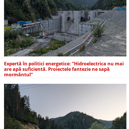
Expertă în politici energetice: ”Hidroelectrica nu mai
are apă suficientă. Proiectele fantezie ne sapă
mormântul”