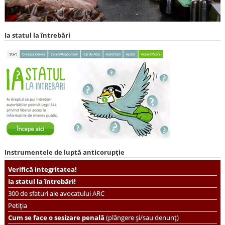
Ia statul la întrebări
Instrumentele de luptă anticorupție
Verifică integritatea!
Ia statul la întrebări!
300 de sfaturi ale avocatului ARC
Petiția
Cum se face o sesizare penală
(plângere și/sau denunț)