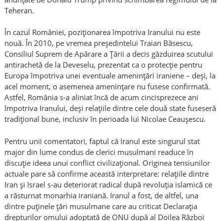
Teheran.
În cazul României, poziționarea împotriva Iranului nu este
nouă. În 2010, pe vremea președintelui Traian Băsescu,
Consiliul Suprem de Apărare a Țării a decis găzduirea scutului
antirachetă de la Deveselu, prezentat ca o protecție pentru
Europa împotriva unei eventuale amenințări iraniene – deși, la
acel moment, o asemenea amenințare nu fusese confirmată.
Astfel, România s-a aliniat încă de acum cincisprezece ani
împotriva Iranului, deși relațiile dintre cele două state fuseseră
tradițional bune, inclusiv în perioada lui Nicolae Ceaușescu.
Pentru unii comentatori, faptul că Iranul este singurul stat
major din lume condus de clerici musulmani readuce în
discuție ideea unui conflict civilizațional. Originea tensiunilor
actuale pare să confirme această interpretare: relațiile dintre
Iran și Israel s-au deteriorat radical după revoluția islamică ce
a răsturnat monarhia iraniană. Iranul a fost, de altfel, una
dintre puținele țări musulmane care au criticat Declarația
drepturilor omului adoptată de ONU după al Doilea Război