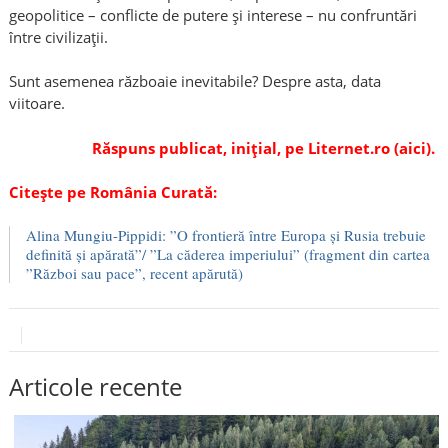
geopolitice – conflicte de putere și interese – nu confruntări
între civilizații.
Sunt asemenea războaie inevitabile? Despre asta, data
viitoare.
Răspuns publicat, inițial, pe Liternet.ro (aici).
Citește pe România Curată:
Alina Mungiu-Pippidi: ”O frontieră între Europa și Rusia trebuie
definită și apărată”/ ”La căderea imperiului” (fragment din cartea
”Război sau pace”, recent apărută)
Articole recente