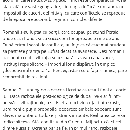
state atât de vaste geografic și demografic încât sunt aproape
imposibil de cucerit definitiv și cu care conflictele se reproduc
de la epocă la epocă sub regimuri complet diferite.
Romanii s-au luptat cu parții, care ocupau pe atunci Persia,
unde e azi Iranul, și cu succesorii lor aproape o mie de ani.
După primul secol de conflicte, au înțeles că este mai prudent
să păstreze granița pe Eufrat decât să avanseze. Deși romanii
par pentru noi civilizația superioară – aveau canalizare și
instituții republicane – imperiul lor a dispărut, în timp ce
„despotismul oriental” al Persiei, astăzi cu o față islamică, pare
remarcabil de rezilient.
Samuel P. Huntington a descris Ucraina ca testul final al teoriei
lui. Dacă războaiele post-ideologice de după 1989 ar fi într-
adevăr civilizaționale, a scris el, atunci violența dintre ruși și
ucraineni e puțin probabilă, deoarece ambele popoare sunt
slave, majoritar ortodoxe și strâns înrudite. Realitatea pare să
indice altceva. Atât conflictul din Orientul Mijlociu, cât și cel
dintre Rusia și Ucraina par să fie, în primul rând, războaie