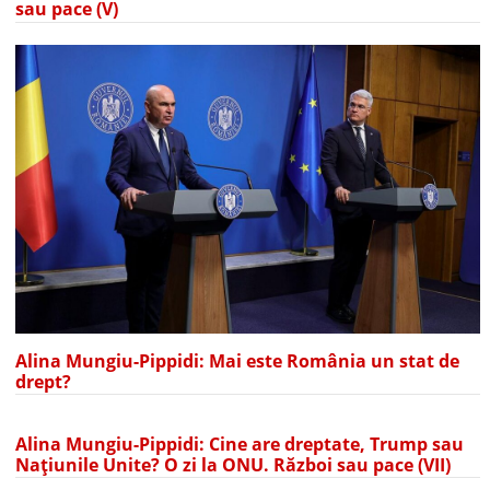
sau pace (V)
Alina Mungiu-Pippidi: Mai este România un stat de
drept?
Alina Mungiu-Pippidi: Cine are dreptate, Trump sau
Națiunile Unite? O zi la ONU. Război sau pace (VII)