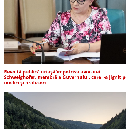
Revoltă publică uriașă împotriva avocatei
Schweighofer, membră a Guvernului, care i-a jignit pe
medici și profesori