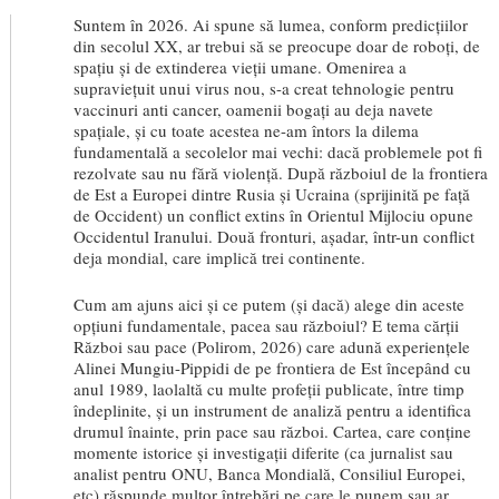
Suntem în 2026. Ai spune să lumea, conform predicțiilor
din secolul XX, ar trebui să se preocupe doar de roboți, de
spațiu și de extinderea vieții umane. Omenirea a
supraviețuit unui virus nou, s-a creat tehnologie pentru
vaccinuri anti cancer, oamenii bogați au deja navete
spațiale, și cu toate acestea ne-am întors la dilema
fundamentală a secolelor mai vechi: dacă problemele pot fi
rezolvate sau nu fără violență. După războiul de la frontiera
de Est a Europei dintre Rusia și Ucraina (sprijinită pe față
de Occident) un conflict extins în Orientul Mijlociu opune
Occidentul Iranului. Două fronturi, așadar, într-un conflict
deja mondial, care implică trei continente.
Cum am ajuns aici și ce putem (și dacă) alege din aceste
opțiuni fundamentale, pacea sau războiul? E tema cărții
Război sau pace
(Polirom, 2026) care adună experiențele
Alinei Mungiu-Pippidi de pe frontiera de Est începând cu
anul 1989, laolaltă cu multe profeții publicate, între timp
îndeplinite, și un instrument de analiză pentru a identifica
drumul înainte, prin pace sau război. Cartea, care conține
momente istorice și investigații diferite (ca jurnalist sau
analist pentru ONU, Banca Mondială, Consiliul Europei,
etc) răspunde multor întrebări pe care le punem sau ar