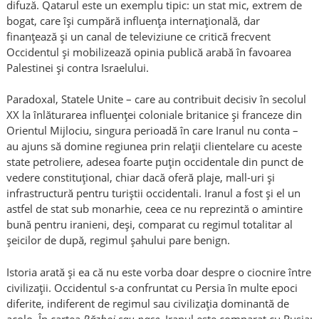
difuză. Qatarul este un exemplu tipic: un stat mic, extrem de
bogat, care își cumpără influența internațională, dar
finanțează și un canal de televiziune ce critică frecvent
Occidentul și mobilizează opinia publică arabă în favoarea
Palestinei și contra Israelului.
Paradoxal, Statele Unite – care au contribuit decisiv în secolul
XX la înlăturarea influenței coloniale britanice și franceze din
Orientul Mijlociu, singura perioadă în care Iranul nu conta –
au ajuns să domine regiunea prin relații clientelare cu aceste
state petroliere, adesea foarte puțin occidentale din punct de
vedere constituțional, chiar dacă oferă plaje, mall-uri și
infrastructură pentru turiștii occidentali. Iranul a fost și el un
astfel de stat sub monarhie, ceea ce nu reprezintă o amintire
bună pentru iranieni, deși, comparat cu regimul totalitar al
șeicilor de după, regimul șahului pare benign.
Istoria arată și ea că nu este vorba doar despre o ciocnire între
civilizații. Occidentul s-a confruntat cu Persia în multe epoci
diferite, indiferent de regimul sau civilizația dominantă de
acolo. În cartea
Război sau pace
, Iranul este comparat cu Rusia: