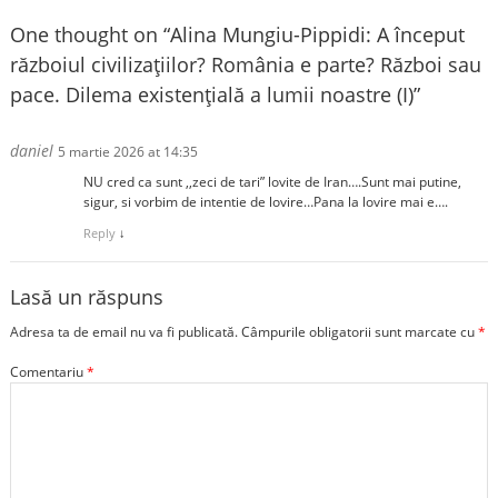
One thought on “
Alina Mungiu-Pippidi: A început
războiul civilizațiilor? România e parte? Război sau
pace. Dilema existențială a lumii noastre (I)
”
daniel
5 martie 2026 at 14:35
NU cred ca sunt ,,zeci de tari” lovite de Iran….Sunt mai putine,
sigur, si vorbim de intentie de lovire…Pana la lovire mai e….
Reply
↓
Lasă un răspuns
Adresa ta de email nu va fi publicată.
Câmpurile obligatorii sunt marcate cu
*
Comentariu
*