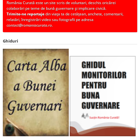
România Curată este un site scris de voluntari, deschis oricărei
colaborări pe teme de bună guvernare și implicare civică.
Trimite-ne reportaje
din viața ta de cetățean, anchete, comentarii,
relatări, înregistrări video sau fotografii pe adresa
contact@romaniacurata.ro
.
Ghiduri