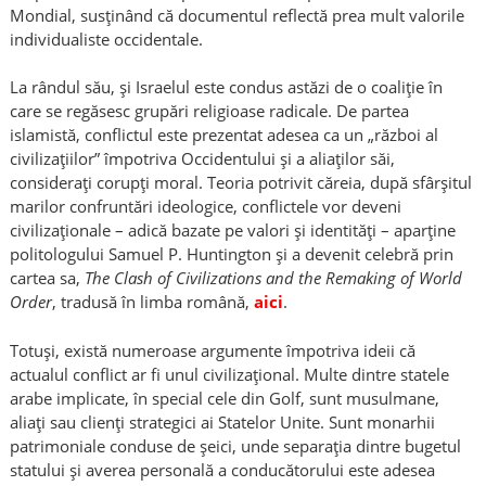
Mondial, susținând că documentul reflectă prea mult valorile
individualiste occidentale.
La rândul său, și Israelul este condus astăzi de o coaliție în
care se regăsesc grupări religioase radicale. De partea
islamistă, conflictul este prezentat adesea ca un „război al
civilizațiilor” împotriva Occidentului și a aliaților săi,
considerați corupți moral. Teoria potrivit căreia, după sfârșitul
marilor confruntări ideologice, conflictele vor deveni
civilizaționale – adică bazate pe valori și identități – aparține
politologului Samuel P. Huntington și a devenit celebră prin
cartea sa,
The Clash of Civilizations and the Remaking of World
Order
, tradusă în limba română,
aici
.
Totuși, există numeroase argumente împotriva ideii că
actualul conflict ar fi unul civilizațional. Multe dintre statele
arabe implicate, în special cele din Golf, sunt musulmane,
aliați sau clienți strategici ai Statelor Unite. Sunt monarhii
patrimoniale conduse de șeici, unde separația dintre bugetul
statului și averea personală a conducătorului este adesea