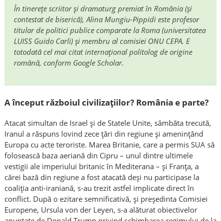
În tinerețe scriitor și dramaturg premiat în România (și
contestat de biserică), Alina Mungiu-Pippidi este profesor
titular de politici publice comparate la Roma (universitatea
LUISS Guido Carli) și membru al comisiei ONU CEPA. E
totodată cel mai citat internațional politolog de origine
română, conform Google Scholar.
A început războiul civilizațiilor? România e parte?
Atacat simultan de Israel și de Statele Unite, sâmbăta trecută,
Iranul a răspuns lovind zece țări din regiune și amenințând
Europa cu acte teroriste. Marea Britanie, care a permis SUA să
folosească baza aeriană din Cipru – unul dintre ultimele
vestigii ale imperiului britanic în Mediterana – și Franța, a
cărei bază din regiune a fost atacată deși nu participase la
coaliția anti-iraniană, s-au trezit astfel implicate direct în
conflict. După o ezitare semnificativă, și președinta Comisiei
Europene, Ursula von der Leyen, s-a alăturat obiectivelor
anunțate de Donald Trump privind schimbarea regimului de la