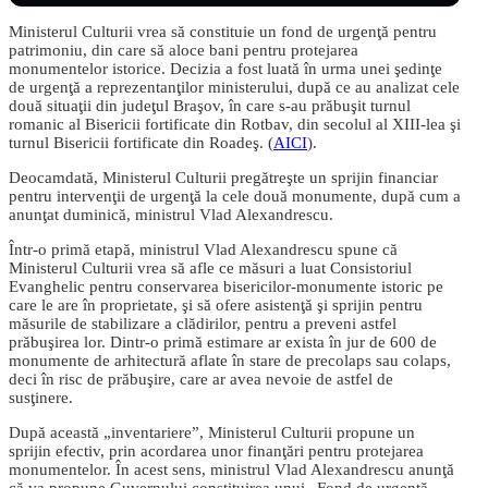
Ministerul Culturii vrea să constituie un fond de urgenţă pentru
patrimoniu, din care să aloce bani pentru protejarea
monumentelor istorice. Decizia a fost luată în urma unei şedinţe
de urgenţă a reprezentanţilor ministerului, după ce au analizat cele
două situaţii din judeţul Braşov, în care s-au prăbuşit turnul
romanic al Bisericii fortificate din Rotbav, din secolul al XIII-lea şi
turnul Bisericii fortificate din Roadeş. (
AICI
).
Deocamdată, Ministerul Culturii pregătreşte un sprijin financiar
pentru intervenţii de urgenţă la cele două monumente, după cum a
anunţat duminică, ministrul Vlad Alexandrescu.
Într-o primă etapă, ministrul Vlad Alexandrescu spune că
Ministerul Culturii vrea să afle ce măsuri a luat Consistoriul
Evanghelic pentru conservarea bisericilor-monumente istoric pe
care le are în proprietate, şi să ofere asistenţă şi sprijin pentru
măsurile de stabilizare a clădirilor, pentru a preveni astfel
prăbuşirea lor. Dintr-o primă estimare ar exista în jur de 600 de
monumente de arhitectură aflate în stare de precolaps sau colaps,
deci în risc de prăbuşire, care ar avea nevoie de astfel de
susţinere.
După această „inventariere”, Ministerul Culturii propune un
sprijin efectiv, prin acordarea unor finanţări pentru protejarea
monumentelor. În acest sens, ministrul Vlad Alexandrescu anunţă