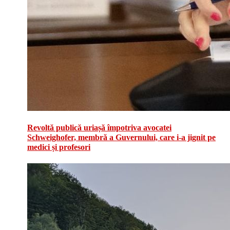
Revoltă publică uriașă împotriva avocatei
Schweighofer, membră a Guvernului, care i-a jignit pe
medici și profesori