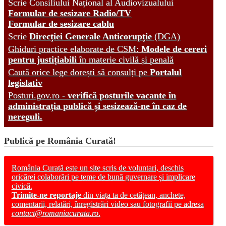
Scrie Consiliului Național al Audiovizualului
Formular de sesizare Radio/TV
Formular de sesizare cablu
Scrie
Direcției Generale Anticorupție
(DGA)
Ghiduri practice elaborate de CSM:
Modele de cereri
pentru justițiabili
în materie civilă și penală
Caută orice lege dorești să consulți pe
Portalul
legislativ
Posturi.gov.ro -
verifică posturile vacante în
administrația publică și sesizează-ne în caz de
nereguli.
Publică pe România Curată!
România Curată este un site scris de voluntari, deschis
oricărei colaborări pe teme de bună guvernare și implicare
civică.
Trimite-ne reportaje
din viața ta de cetățean, anchete,
comentarii, relatări, înregistrări video sau fotografii pe adresa
contact@romaniacurata.ro
.