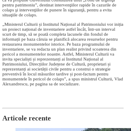
că va propune Guvernului constituirea unui „Fond de urgenţă
pentru patrimoniu”, destinat intervenţiilor rapide în cazurile de
colaps şi intervenţiilor de punere în siguranţă, pentru a evita
situaţiile de colaps.
„Ministerul Culturii și Institutul Național al Patrimoniului vor iniția
un proiect național de inventariere astfel încât, într-un interval
scurt de timp, să se poată completa lacunele din fondul de
informații pe baza căruia se planifică alocarea resurselor pentru
restaurarea monumentelor istorice. Pe baza programului de
inventariere, se va redacta un plan realist privind scoaterea din
pericol a monumentelor noastre. Astfel, Ministerul Culturii va
invita specialiști și reprezentanți ai Institutul Național al
Patrimoniului, Direcțiilor Județene de Cultură, proprietari și
reprezentanți ai societății civile pentru a construi o strategie
preventivă în locul măsurilor tardive și post-factum pentru
monumentele în pericol de colaps”, a spus ministrul Culturii, Vlad
Alexandrescu, pe pagina sa de socializare.
Articole recente