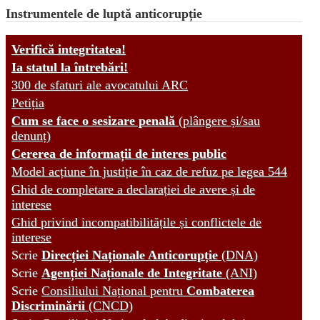
Instrumentele de luptă anticorupție
Verifică integritatea!
Ia statul la întrebări!
300 de sfaturi ale avocatului ARC
Petiția
Cum se face o sesizare penală
(plângere și/sau
denunț)
Cererea de informații de interes public
Model acțiune în justiție în caz de refuz pe legea 544
Ghid de completare a declarației de avere și de
interese
Ghid privind incompatibilitățile și conflictele de
interese
Scrie
Direcției Naționale Anticorupție
(DNA)
Scrie
Agenției Naționale de Integritate
(ANI)
Scrie
Consiliului Național pentru
Combaterea
Discriminării
(CNCD)