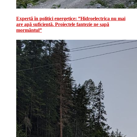
Expertă în politici energetice: ”Hidroelectrica nu mai
are apă suficientă. Proiectele fantezie ne sapă
mormântul”