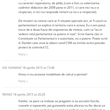
cu caracter reparatoriu, de pilda, (cum a fost cu salarizarea
cadrelor didactice din 2008 pana in 2011, si care nici nu s-a
respectat, si nici nu raspunde nimeni ca nu s-a respectat).
De nicaieri nu reiese care ar fi situatia speciala aici, ar fi cazul ca
parlamentarii sa explice in teritoriu care e aceea. Eu n-am putut
trece de a doua fraza din expunerea de motive, cum ca “au in
vedere rolul parlamentul ca putere in stat”. Scrie foarte clar in
Constitutie ca Parlamentul e o autoritate, nu o putere. Poate scrie
d. Danilet cate ceva la obiect cand CSM va trimite acest pseudo-
proiect la controlul CC.
Reply
↓
ion romanul
18 aprilie 2015 at 15:46
Vreau si eu aceasta modalitate de calcul a pensiei!
Reply
↓
Nenea
18 aprilie 2015 at 20:20
fratilor, se pare ca trebuie sa pregatim si sa ascutim furcile,
coasele si topoarele, pai gunoaiele astia altceva nu fac decat sa
puna natia asta pe butuci, se pare ca trebuie sa ne mobilizam si