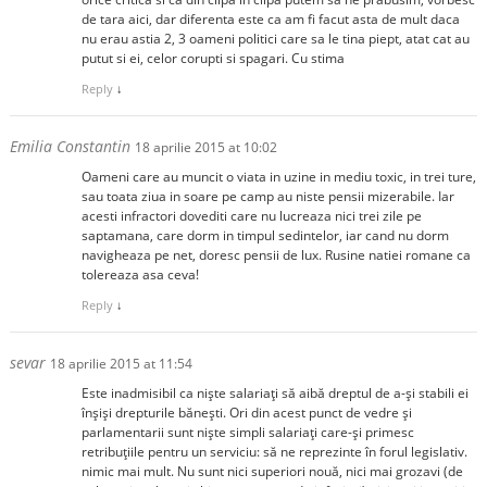
de tara aici, dar diferenta este ca am fi facut asta de mult daca
nu erau astia 2, 3 oameni politici care sa le tina piept, atat cat au
putut si ei, celor corupti si spagari. Cu stima
Reply
↓
Emilia Constantin
18 aprilie 2015 at 10:02
Oameni care au muncit o viata in uzine in mediu toxic, in trei ture,
sau toata ziua in soare pe camp au niste pensii mizerabile. Iar
acesti infractori dovediti care nu lucreaza nici trei zile pe
saptamana, care dorm in timpul sedintelor, iar cand nu dorm
navigheaza pe net, doresc pensii de lux. Rusine natiei romane ca
tolereaza asa ceva!
Reply
↓
sevar
18 aprilie 2015 at 11:54
Este inadmisibil ca niște salariați să aibă dreptul de a-și stabili ei
înșiși drepturile bănești. Ori din acest punct de vedre și
parlamentarii sunt niște simpli salariați care-și primesc
retribuțiile pentru un serviciu: să ne reprezinte în forul legislativ.
nimic mai mult. Nu sunt nici superiori nouă, nici mai grozavi (de