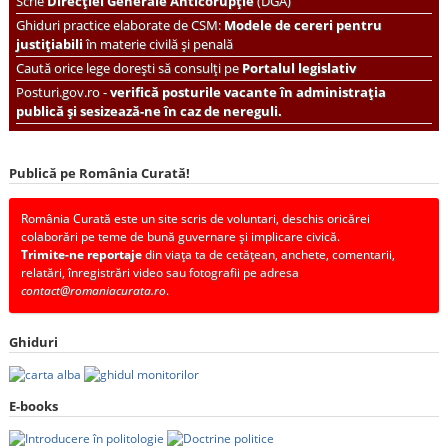
Scrie
Direcției Generale Anticorupție
(DGA)
Ghiduri practice elaborate de CSM:
Modele de cereri pentru
justițiabili
în materie civilă și penală
Caută orice lege dorești să consulți pe
Portalul legislativ
Posturi.gov.ro -
verifică posturile vacante în administrația
publică și sesizează-ne în caz de nereguli.
Publică pe România Curată!
România Curată este un site scris de voluntari, deschis oricărei
colaborări pe teme de bună guvernare și implicare civică.
Trimite-ne reportaje
din viața ta de cetățean, anchete, comentarii,
relatări, înregistrări video sau fotografii pe adresa
contact@romaniacurata.ro
.
Ghiduri
E-books