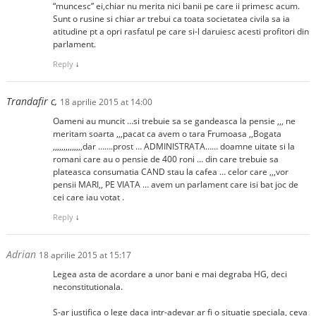
“muncesc” ei,chiar nu merita nici banii pe care ii primesc acum.
Sunt o rusine si chiar ar trebui ca toata societatea civila sa ia
atitudine pt a opri rasfatul pe care si-l daruiesc acesti profitori din
parlament.
Reply
↓
Trandafir c,
18 aprilie 2015 at 14:00
Oameni au muncit …si trebuie sa se gandeasca la pensie ,,, ne
meritam soarta ,,,pacat ca avem o tara Frumoasa ,,Bogata
,,,,,,,,,,,,,,dar …….prost … ADMINISTRATA…… doamne uitate si la
romani care au o pensie de 400 roni … din care trebuie sa
plateasca consumatia CAND stau la cafea … celor care ,,,vor
pensii MARI,, PE VIATA … avem un parlament care isi bat joc de
cei care iau votat .
Reply
↓
Adrian
18 aprilie 2015 at 15:17
Legea asta de acordare a unor bani e mai degraba HG, deci
neconstitutionala.
S-ar justifica o lege daca intr-adevar ar fi o situatie speciala, ceva