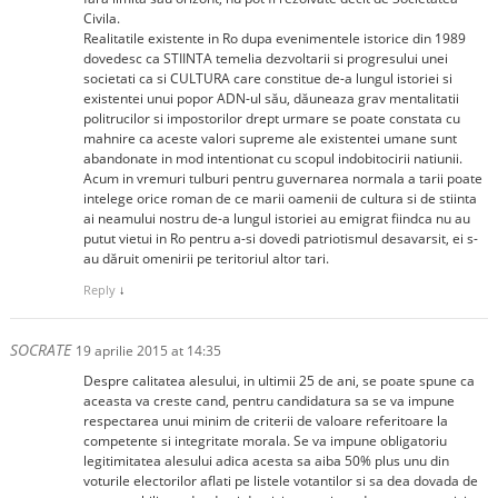
Civila.
Realitatile existente in Ro dupa evenimentele istorice din 1989
dovedesc ca STIINTA temelia dezvoltarii si progresului unei
societati ca si CULTURA care constitue de-a lungul istoriei si
existentei unui popor ADN-ul său, dăuneaza grav mentalitatii
politrucilor si impostorilor drept urmare se poate constata cu
mahnire ca aceste valori supreme ale existentei umane sunt
abandonate in mod intentionat cu scopul indobitocirii natiunii.
Acum in vremuri tulburi pentru guvernarea normala a tarii poate
intelege orice roman de ce marii oamenii de cultura si de stiinta
ai neamului nostru de-a lungul istoriei au emigrat fiindca nu au
putut vietui in Ro pentru a-si dovedi patriotismul desavarsit, ei s-
au dăruit omenirii pe teritoriul altor tari.
Reply
↓
SOCRATE
19 aprilie 2015 at 14:35
Despre calitatea alesului, in ultimii 25 de ani, se poate spune ca
aceasta va creste cand, pentru candidatura sa se va impune
respectarea unui minim de criterii de valoare referitoare la
competente si integritate morala. Se va impune obligatoriu
legitimitatea alesului adica acesta sa aiba 50% plus unu din
voturile electorilor aflati pe listele votantilor si sa dea dovada de