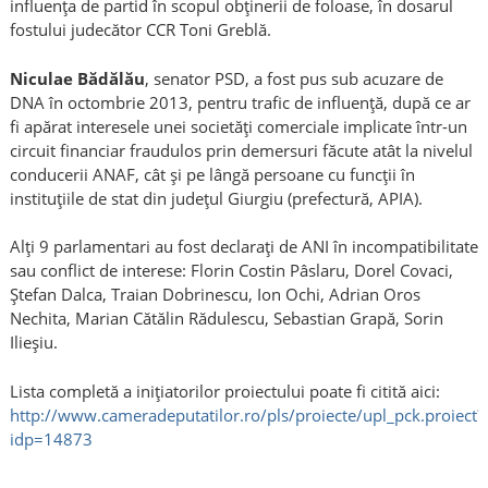
influenţa de partid în scopul obţinerii de foloase, în dosarul
fostului judecător CCR Toni Greblă.
Niculae Bădălău
, senator PSD, a fost pus sub acuzare de
DNA în octombrie 2013, pentru trafic de influenţă, după ce ar
fi apărat interesele unei societăţi comerciale implicate într-un
circuit financiar fraudulos prin demersuri făcute atât la nivelul
conducerii ANAF, cât şi pe lângă persoane cu funcţii în
instituţiile de stat din judeţul Giurgiu (prefectură, APIA).
Alţi 9 parlamentari au fost declaraţi de ANI în incompatibilitate
sau conflict de interese: Florin Costin Pâslaru, Dorel Covaci,
Ştefan Dalca, Traian Dobrinescu, Ion Ochi, Adrian Oros
Nechita, Marian Cătălin Rădulescu, Sebastian Grapă, Sorin
Ilieşiu.
Lista completă a iniţiatorilor proiectului poate fi citită aici:
http://www.cameradeputatilor.ro/pls/proiecte/upl_pck.proiect?
idp=14873