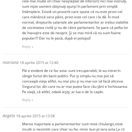
cele mai multe ori chiar neașteptat de inferiori) nici mai instruiți.
sunt niște oameni obișnuiți ajunși în parlament prin simplă
întâmplare. Există un proverb care spune că nu este prost cel
care mănâncă zece pâini, prost este cel care i-le dă. În mod
normal, drepturile salariale ale parlamentarilor ar trebui stabilite
de societatea civilă și nu de către parlament. Se pare că pofta lor
de înavuțire este de neoprit. Și se mai miră că nu sunt foarte
populari?! Dar nu le pasă, după ei potopul!
Reply
↓
mariana
18 aprilie 2015 at 12:40
Păi e evident de ce fac asta: sunt irecuperabili, le-au intrat în
sânge furtul din banii publici. Pur și simplu nu mai pot să
conceapă viața altfel, nu mai știu și nu mai vor să facă altceva.
Singurul loc din care nu ar mai putea face rău țării e închisoarea.
Pe viață, că altfel, odată ieșiți, ar lua-o de la capăt.
Reply
↓
Angela
18 aprilie 2015 at 13:58
Marea majoritate a parlamentarilor sunt niste chiulangii,niste
inculti si nesimtiti care chiar nu fac nimic bun pt tara asta.La cit