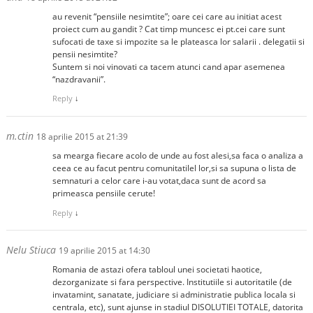
au revenit “pensiile nesimtite”; oare cei care au initiat acest
proiect cum au gandit ? Cat timp muncesc ei pt.cei care sunt
sufocati de taxe si impozite sa le plateasca lor salarii . delegatii si
pensii nesimtite?
Suntem si noi vinovati ca tacem atunci cand apar asemenea
“nazdravanii”.
Reply
↓
m.ctin
18 aprilie 2015 at 21:39
sa mearga fiecare acolo de unde au fost alesi,sa faca o analiza a
ceea ce au facut pentru comunitatilel lor,si sa supuna o lista de
semnaturi a celor care i-au votat,daca sunt de acord sa
primeasca pensiile cerute!
Reply
↓
Nelu Stiuca
19 aprilie 2015 at 14:30
Romania de astazi ofera tabloul unei societati haotice,
dezorganizate si fara perspective. Institutiile si autoritatile (de
invatamint, sanatate, judiciare si administratie publica locala si
centrala, etc), sunt ajunse in stadiul DISOLUTIEI TOTALE, datorita