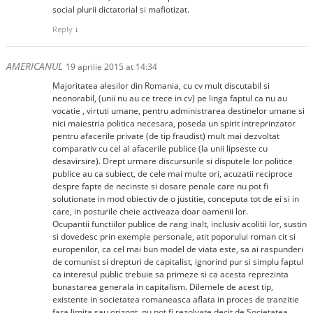
social plurii dictatorial si mafiotizat.
Reply
↓
AMERICANUL
19 aprilie 2015 at 14:34
Majoritatea alesilor din Romania, cu cv mult discutabil si
neonorabil, (unii nu au ce trece in cv) pe linga faptul ca nu au
vocatie , virtuti umane, pentru administrarea destinelor umane si
nici maiestria politica necesara, poseda un spirit intreprinzator
pentru afacerile private (de tip fraudist) mult mai dezvoltat
comparativ cu cel al afacerile publice (la unii lipseste cu
desavirsire). Drept urmare discursurile si disputele lor politice
publice au ca subiect, de cele mai multe ori, acuzatii reciproce
despre fapte de necinste si dosare penale care nu pot fi
solutionate in mod obiectiv de o justitie, conceputa tot de ei si in
care, in posturile cheie activeaza doar oamenii lor.
Ocupantii functiilor publice de rang inalt, inclusiv acolitii lor, sustin
si dovedesc prin exemple personale, atit poporului roman cit si
europenilor, ca cel mai bun model de viata este, sa ai raspunderi
de comunist si drepturi de capitalist, ignorind pur si simplu faptul
ca interesul public trebuie sa primeze si ca acesta reprezinta
bunastarea generala in capitalism. Dilemele de acest tip,
existente in societatea romaneasca aflata in proces de tranzitie
fara limita sau orizont, nu pot fi rezolvate decit de Societatea