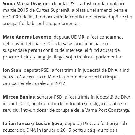
Sonia Maria Drăghici
, deputat PSD, a fost condamnată în
martie 2015 de Curtea Supremă la plata unei amenzi penale
de 2.000 de lei, fiind acuzată de conflict de interse după ce şi-a
angajat fiul la biroul său parlamentar.
Mate Andras Levente
, deputat UDMR, a fost condamnat
definitiv în februarie 2015 la şase luni închisoare cu
suspendare pentru conflict de interese, el fiind acuzat de
procurori că şi-a angajat ilegal soţia în biroul parlamentar.
Ion Stan
, deputat PSD, a fost trimis în judecată de DNA, fiind
acuzat că a cerut o mită de la un om de afaceri în timpul
campaniei electorale din 2012.
Mircea Banias
, senator PSD, a fost trimis în judecată de DNA
în anul 2012, pentru trafic de influenţă şi instigare la abuz în
serviciu, într-un dosar de corupţie de la Vama Port Constanţa.
Iulian Iancu
şi
Lucian Şova
, deputaţi PSD, au fost puşi sub
acuzare de DNA în ianuarie 2015 pentru că şi-au folosit