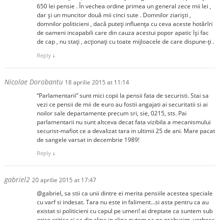
650 lei pensie . În vechea ordine primea un general zece mii lei ,
dar și un muncitor douâ mii cinci sute . Domnilor ziariști ,
domnilor politicieni , dacâ puteți influența cu ceva aceste hotârîri
de oameni incapabili care din cauza acestui popor apatic își fac
de cap , nu stați , acționați cu toate mijloacele de care dispune-ți .
Reply
↓
Nicolae Dorobantu
18 aprilie 2015 at 11:14
“Parlamentarii” sunt mici copii la pensii fata de securisti. Stai sa
vezi ce pensii de mii de euro au fostii angajati ai securitatii si ai
noilor sale departamente precum sri, sie, 0215, sts. Pai
parlamentarii nu sunt altceva decat fata vizibila a mecanismului
securist-mafiot ce a devalizat tara in ultimii 25 de ani. Mare pacat
de sangele varsat in decembrie 1989!
Reply
↓
gabriel2
20 aprilie 2015 at 17:47
@gabriel, sa stii ca unii dintre ei merita pensiile acestea speciale
cu varf si indesat. Tara nu este in faliment…si asta pentru ca au
existat si politicieni cu capul pe umeri! ai dreptate ca suntem sub
orice critica si ca din clipa in clipa putem sa ne prabusim, vorbesc