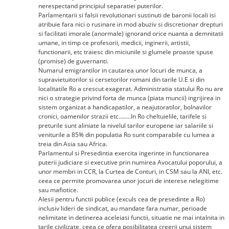
nerespectand principiul separatiei puterilor.
Parlamentarii si falsii revolutionari sustinuti de baronii locali isi
atribuie fara nici o rusinare in mod abuziv si discretionar drepturi
si facilitati imorale (anormale) ignorand orice nuanta a demnitatii
umane, in timp ce profesorii, medicii, inginerii, artistii,
functionarii, etc traiesc din miciunile si glumele proaste spuse
(promise) de guvernanti.
Numarul emigrantilor in cautarea unor locuri de munca, a
supravietuitorilor si cersetorilor romani din tarile U.E si din
localitatile Ro a crescut exagerat. Administratia statului Ro nu are
nici o strategie privind forta de munca (piata muncii) ingrijirea in
sistem organizat a handicapatilor, a neajutoratilor, bolnavilor
cronici, oamenilor strazii etc……..In Ro cheltuielile, tarifele si
preturile sunt aliniate la nivelul tarilor europene iar salariile si
veniturile a 85% din populatia Ro sunt comparabile cu lumea a
treia din Asia sau Africa.
Parlamentul si Presedintia exercita ingerinte in functionarea
puterii judiciare si executive prin numirea Avocatului poporului, a
unor membri in CCR, la Curtea de Conturi, in CSM sau la ANI, etc.
ceea ce permite promovarea unor jocuri de interese nelegitime
sau mafiotice.
Alesii pentru functii publice (exculs cea de presedinte a Ro)
inclusiv lideri de sindicat, au mandate fara numar, perioade
nelimitate in detinerea aceleiasi functii, situatie ne mai intalnita in
tarile civilizate, ceea ce ofera posibilitatea creerii unui sistem