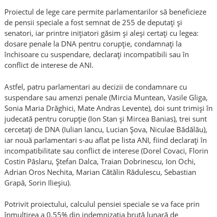
Proiectul de lege care permite parlamentarilor să beneficieze
de pensii speciale a fost semnat de 255 de deputaţi şi
senatori, iar printre iniţiatori găsim şi aleşi certaţi cu legea:
dosare penale la DNA pentru corupţie, condamnaţi la
închisoare cu suspendare, declaraţi incompatibili sau în
conflict de interese de ANI.
Astfel, patru parlamentari au decizii de condamnare cu
suspendare sau amenzi penale (Mircia Muntean, Vasile Gliga,
Sonia Maria Drăghici, Mate Andras Levente), doi sunt trimişi în
judecată pentru corupţie (Ion Stan şi Mircea Banias), trei sunt
cercetaţi de DNA (Iulian Iancu, Lucian Şova, Niculae Bădălău),
iar nouă parlamentari s-au aflat pe lista ANI, fiind declaraţi în
incompatibilitate sau conflict de interese (Dorel Covaci, Florin
Costin Pâslaru, Ştefan Dalca, Traian Dobrinescu, Ion Ochi,
Adrian Oros Nechita, Marian Cătălin Rădulescu, Sebastian
Grapă, Sorin Ilieşiu).
Potrivit proiectului, calculul pensiei speciale se va face prin
înmulţirea a 0,55% din indemnizaţia brută lunară de