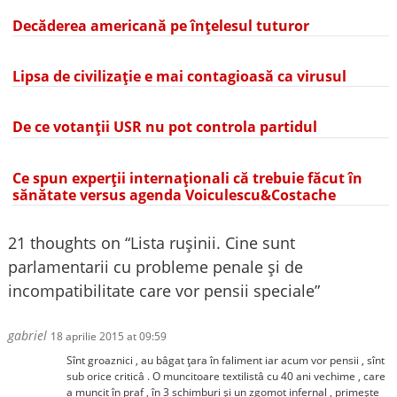
Decăderea americană pe înțelesul tuturor
Lipsa de civilizație e mai contagioasă ca virusul
De ce votanții USR nu pot controla partidul
Ce spun experții internaționali că trebuie făcut în
sănătate versus agenda Voiculescu&Costache
21 thoughts on “
Lista ruşinii. Cine sunt
parlamentarii cu probleme penale şi de
incompatibilitate care vor pensii speciale
”
gabriel
18 aprilie 2015 at 09:59
Sînt groaznici , au bâgat țara în faliment iar acum vor pensii , sînt
sub orice criticâ . O muncitoare textilistâ cu 40 ani vechime , care
a muncit în praf , în 3 schimburi și un zgomot infernal , primește