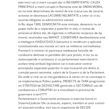
atat micii cat si marii coruptii dar si INCOMPETENTEI. CAUZA
PRINCIPALA a marii coruptii in Romania este de ORDIN MORAL,
ea nu este determinata de nivelul de trai scazut sau de saracie,
aceasta se datoreaza LACOMIEI NELIMITATE a celor ce si-au
asumat obligatia sa administreze satutul.
In Ro, dupa 1989, DEMOCRATIA este mimata, deoarece nu se
poate vorbi de o separatie a puterilor in stat, ci numai de
amestecul dintre ele, de ingerinte si influiente reciproce de tip
imoral, neortodox sau MAFIOT. COABITAREA damboviteana este
o intelegere HAIDUCEASCA balcanica si nicidecum o aplicatie
constitutionala sau morala ori care sa refelecte normalitatea.
Premierii si ministri isi pastreaza totdeauna functiile de
conducere detinute in partidele din care provin, in loc sa se
autosuspende si activeaza si ca parlamentari exercitand in
acelasi timp atributii legislative cat si executive contrar
principiului separatiei puterilor in stat incasand unii dintre ei
cumulat pensii nesimtite, salarii de la Guvern si de la Parlament.
De unde si cine sa se mai gandeasca la saraci ori sa conceapa si
sa implementeze Politici publice, PROIECTE de TARA progresiste
ori STRATEGII de DEZVOLTARE generala si SECTORIALE sau de
combaterea a CORUPTIEI ori a imoralitatii in procesul de
guvernare a tarii?????
Parlamentarii si Guvernantii activeaza si exercita functii in
Sistemul Judiciar (fie ca avocati, experti, membrii ai unor comisii
ori asociatii juridice, etc) sau in organisme de DECIZIE