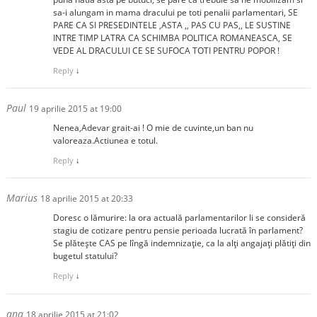
sa-i alungam in mama dracului pe toti penalii parlamentari, SE
PARE CA SI PRESEDINTELE ,ASTA ,, PAS CU PAS,, LE SUSTINE
INTRE TIMP LATRA CA SCHIMBA POLITICA ROMANEASCA, SE
VEDE AL DRACULUI CE SE SUFOCA TOTI PENTRU POPOR !
Reply
↓
Paul
19 aprilie 2015 at 19:00
Nenea,Adevar grait-ai ! O mie de cuvinte,un ban nu
valoreaza.Actiunea e totul.
Reply
↓
Marius
18 aprilie 2015 at 20:33
Doresc o lămurire: la ora actuală parlamentarilor li se consideră
stagiu de cotizare pentru pensie perioada lucrată în parlament?
Se plătește CAS pe lîngă indemnizație, ca la alți angajați plătiți din
bugetul statului?
Reply
↓
ana
18 aprilie 2015 at 21:02