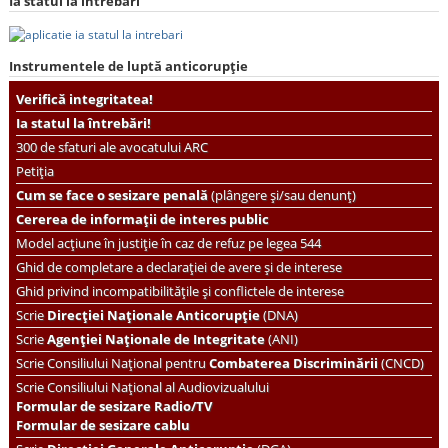
Ia statul la întrebări
Instrumentele de luptă anticorupție
Verifică integritatea!
Ia statul la întrebări!
300 de sfaturi ale avocatului ARC
Petiția
Cum se face o sesizare penală
(plângere și/sau denunț)
Cererea de informații de interes public
Model acțiune în justiție în caz de refuz pe legea 544
Ghid de completare a declarației de avere și de interese
Ghid privind incompatibilitățile și conflictele de interese
Scrie
Direcției Naționale Anticorupție
(DNA)
Scrie
Agenției Naționale de Integritate
(ANI)
Scrie
Consiliului Național pentru
Combaterea Discriminării
(CNCD)
Scrie Consiliului Național al Audiovizualului
Formular de sesizare Radio/TV
Formular de sesizare cablu