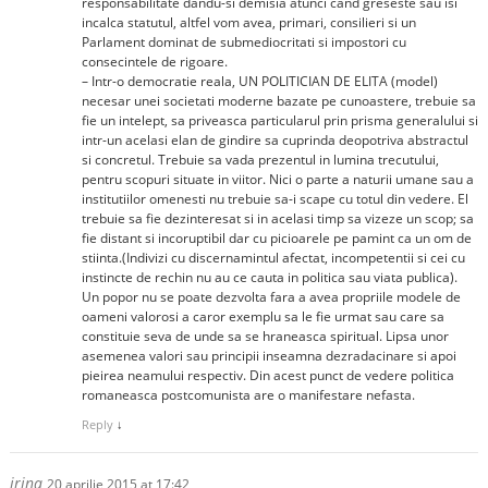
responsabilitate dandu-si demisia atunci cand greseste sau isi
incalca statutul, altfel vom avea, primari, consilieri si un
Parlament dominat de submediocritati si impostori cu
consecintele de rigoare.
– Intr-o democratie reala, UN POLITICIAN DE ELITA (model)
necesar unei societati moderne bazate pe cunoastere, trebuie sa
fie un intelept, sa priveasca particularul prin prisma generalului si
intr-un acelasi elan de gindire sa cuprinda deopotriva abstractul
si concretul. Trebuie sa vada prezentul in lumina trecutului,
pentru scopuri situate in viitor. Nici o parte a naturii umane sau a
institutiilor omenesti nu trebuie sa-i scape cu totul din vedere. El
trebuie sa fie dezinteresat si in acelasi timp sa vizeze un scop; sa
fie distant si incoruptibil dar cu picioarele pe pamint ca un om de
stiinta.(Indivizi cu discernamintul afectat, incompetentii si cei cu
instincte de rechin nu au ce cauta in politica sau viata publica).
Un popor nu se poate dezvolta fara a avea propriile modele de
oameni valorosi a caror exemplu sa le fie urmat sau care sa
constituie seva de unde sa se hraneasca spiritual. Lipsa unor
asemenea valori sau principii inseamna dezradacinare si apoi
pieirea neamului respectiv. Din acest punct de vedere politica
romaneasca postcomunista are o manifestare nefasta.
Reply
↓
irina
20 aprilie 2015 at 17:42