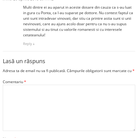
Multi dintre ei au aparut in aceste dosare din cauza ca s-au luat
in gura cu Ponta, ca l-au suparat pe dottore. Nu contest faptul ca
unii sunt intradevar vinovati, dar stiu ca printre astia sunt si unii
nevinovati, care au ajuns acolo doar pentru ca nu s-au supus
sistemului si au tinut cu valorile romanesti si cu interesele
cetateanului!
Reply
↓
Lasă un răspuns
Adresa ta de email nu va fi publicată.
Câmpurile obligatorii sunt marcate cu
*
Comentariu
*