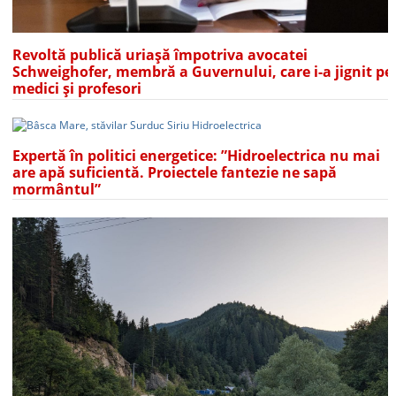
Revoltă publică uriașă împotriva avocatei
Schweighofer, membră a Guvernului, care i-a jignit pe
medici și profesori
Expertă în politici energetice: ”Hidroelectrica nu mai
are apă suficientă. Proiectele fantezie ne sapă
mormântul”