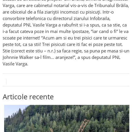
Varga, care are cabinetul notarial vis-a-vis de Tribunalul Brăila,
are obiceiul de a fila ziariştii incomozi cu pisicuţi. Intr-o
convorbire telefonica cu directorul ziarului Infobraila,
deputatul PNL Vasile Varga a rabufnit si i-a spus, ca sa stie, ca
i-a facut cateva poze in mai multe ipostaze, “iar cand o fi” le va
scoate pe internet! “Acum am si eu trei pisici care te urmaresc
peste tot, ca sa stii! Trei pisicuti care iti fac ei poze peste tot.
Stie (corect este stiu – n.r.) sa faca regie, sa puna pe masa si-un
Johnnie Walker sa-l film… aranjeze!”, a spus deputatul PNL
Vasile Varga.
Articole recente