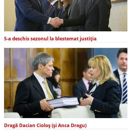
S-a deschis sezonul la blestemat justiția
Dragă Dacian Cioloș (și Anca Dragu)