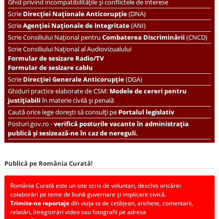
Ghid privind incompatibilitățile și conflictele de interese
Scrie
Direcției Naționale Anticorupție
(DNA)
Scrie
Agenției Naționale de Integritate
(ANI)
Scrie
Consiliului Național pentru
Combaterea Discriminării
(CNCD)
Scrie Consiliului Național al Audiovizualului
Formular de sesizare Radio/TV
Formular de sesizare cablu
Scrie
Direcției Generale Anticorupție
(DGA)
Ghiduri practice elaborate de CSM:
Modele de cereri pentru
justițiabili
în materie civilă și penală
Caută orice lege dorești să consulți pe
Portalul legislativ
Posturi.gov.ro -
verifică posturile vacante în administrația
publică și sesizează-ne în caz de nereguli.
Publică pe România Curată!
România Curată este un site scris de voluntari, deschis oricărei
colaborări pe teme de bună guvernare și implicare civică.
Trimite-ne reportaje
din viața ta de cetățean, anchete, comentarii,
relatări, înregistrări video sau fotografii pe adresa