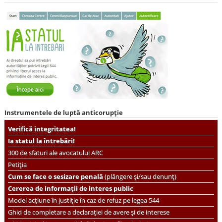
Instrumentele de luptă anticorupție
Verifică integritatea!
Ia statul la întrebări!
300 de sfaturi ale avocatului ARC
Petiția
Cum se face o sesizare penală
(plângere și/sau denunț)
Cererea de informații de interes public
Model acțiune în justiție în caz de refuz pe legea 544
Ghid de completare a declarației de avere și de interese