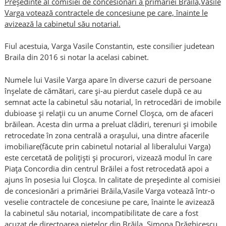
Preşedinte al comisiei de concesionări a primăriei Brăila,Vasile
Varga votează contractele de concesiune pe care, înainte le
avizează la cabinetul său notarial.
Fiul acestuia, Varga Vasile Constantin, este consilier judetean
Braila din 2016 si notar la acelasi cabinet.
Numele lui Vasile Varga apare în diverse cazuri de persoane
înşelate de cămătari, care şi-au pierdut casele după ce au
semnat acte la cabinetul său notarial, în retrocedări de imobile
dubioase şi relaţii cu un anume Cornel Cloşca, om de afaceri
brăilean. Acesta din urma a preluat clădiri, terenuri şi imobile
retrocedate în zona centrală a oraşului, una dintre afacerile
imobiliare(făcute prin cabinetul notarial al liberalului Varga)
este cercetată de poliţişti şi procurori, vizează modul în care
Piaţa Concordia din centrul Brăilei a fost retrocedată apoi a
ajuns în posesia lui Cloşca. In calitate de preşedinte al comisiei
de concesionări a primăriei Brăila,Vasile Varga votează într-o
veselie contractele de concesiune pe care, înainte le avizează
la cabinetul său notarial, incompatibilitate de care a fost
acuzat de directoarea pieţelor din Brăila, Simona Drăghicescu.