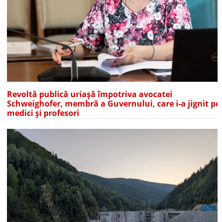
Revoltă publică uriașă împotriva avocatei
Schweighofer, membră a Guvernului, care i-a jignit pe
medici și profesori