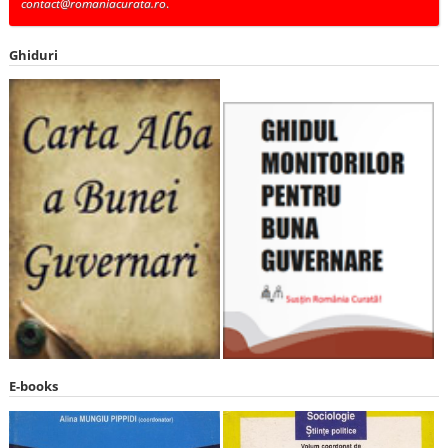
contact@romaniacurata.ro
.
Ghiduri
E-books