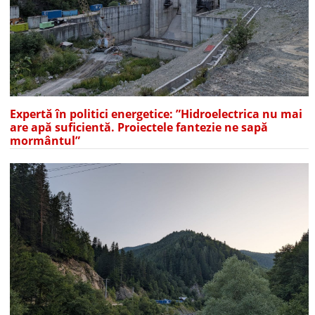
Expertă în politici energetice: ”Hidroelectrica nu mai
are apă suficientă. Proiectele fantezie ne sapă
mormântul”