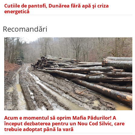
Cutiile de pantofi, Dunărea fără apă și criza
energetică
Recomandări
Acum e momentul să oprim Mafia Pădurilor! A
început dezbaterea pentru un Nou Cod Silvic, care
trebuie adoptat până la vară