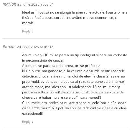
marian
28 iunie 2025 at 08:54
Ideal ar fi fost să nu se ajungă la aberatiile actuale. Foarte bine ar
fi să se facă aceste corectii nu avănd motive economice, ci
morale.
Reply
↓
Razvan
29 iunie 2025 at 01:32
Acum un an, DD mi se parea un tip inteligent si care nu vorbeste
in necunostinta de cauza.
Acum, mi se pare ca ori e prost, ori se preface >:
Nu la burse ma gandesc, ci la cerintele absurde pentru cadrele
didactice. Si cu marirea numarului de elevi la clasa (si asa erau
prea multi, evident ca nu poti sa ai rezultate bune cu un numar
atat de mare, mai ales copii si adolescenti. 18 cel mult merg
pentru rezultate bune)! Decizii absolut stupide, parca kuate de
cineva care habar nu are ce e cu “invatamantul”!
Cu bursele: am inteles ca nu are treaba cu cele “sociale” ci doar
cu cele “de merit’. NU poti sa spui ca 30% dintr-o clasa e cu elevi
exceptionali!
Reply
↓