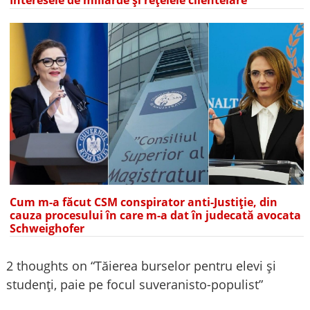
Interesele de miliarde și rețelele clientelare
Cum m-a făcut CSM conspirator anti-Justiție, din
cauza procesului în care m-a dat în judecată avocata
Schweighofer
2 thoughts on “
Tăierea burselor pentru elevi și
studenți, paie pe focul suveranisto-populist
”