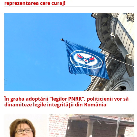
reprezentarea cere curaj!
În graba adoptării “legilor PNRR”, politicienii vor să
dinamiteze legile integrității din România