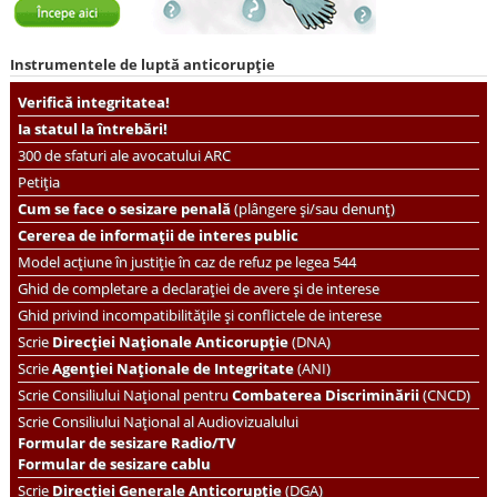
Instrumentele de luptă anticorupție
Verifică integritatea!
Ia statul la întrebări!
300 de sfaturi ale avocatului ARC
Petiția
Cum se face o sesizare penală
(plângere și/sau denunț)
Cererea de informații de interes public
Model acțiune în justiție în caz de refuz pe legea 544
Ghid de completare a declarației de avere și de interese
Ghid privind incompatibilitățile și conflictele de interese
Scrie
Direcției Naționale Anticorupție
(DNA)
Scrie
Agenției Naționale de Integritate
(ANI)
Scrie
Consiliului Național pentru
Combaterea Discriminării
(CNCD)
Scrie Consiliului Național al Audiovizualului
Formular de sesizare Radio/TV
Formular de sesizare cablu
Scrie
Direcției Generale Anticorupție
(DGA)