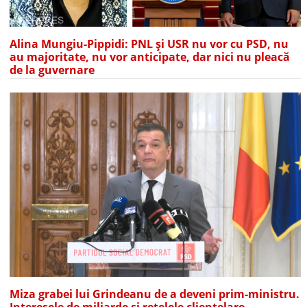
Alina Mungiu-Pippidi: PNL și USR nu vor cu PSD, nu
au majoritate, nu vor anticipate, dar nici nu pleacă
de la guvernare
Miza grabei lui Grindeanu de a deveni prim-ministru.