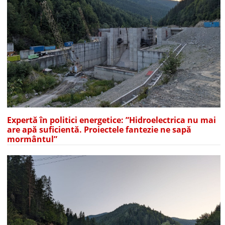
Expertă în politici energetice: ”Hidroelectrica nu mai
are apă suficientă. Proiectele fantezie ne sapă
mormântul”