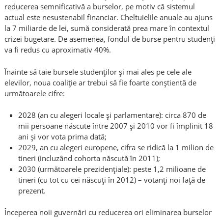
reducerea semnificativă a burselor, pe motiv că sistemul
actual este nesustenabil financiar. Cheltuielile anuale au ajuns
la 7 miliarde de lei, sumă considerată prea mare în contextul
crizei bugetare. De asemenea, fondul de burse pentru studenți
va fi redus cu aproximativ 40%.
Înainte să taie bursele studenților și mai ales pe cele ale
elevilor, noua coaliție ar trebui să fie foarte conștientă de
următoarele cifre:
2028 (an cu alegeri locale și parlamentare): circa 870 de
mii persoane născute între 2007 și 2010 vor fi împlinit 18
ani și vor vota prima dată;
2029, an cu alegeri europene, cifra se ridică la 1 milion de
tineri (incluzând cohorta născută în 2011);
2030 (următoarele prezidențiale): peste 1,2 milioane de
tineri (cu tot cu cei născuți în 2012) – votanți noi față de
prezent.
Începerea noii guvernări cu reducerea ori eliminarea burselor