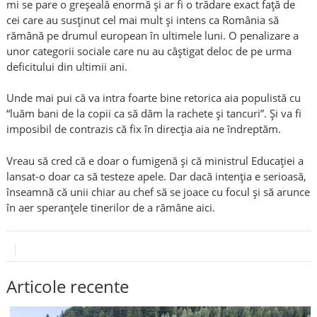
mi se pare o greșeală enormă și ar fi o trădare exact față de
cei care au susținut cel mai mult și intens ca România să
rămână pe drumul european în ultimele luni. O penalizare a
unor categorii sociale care nu au câștigat deloc de pe urma
deficitului din ultimii ani.
Unde mai pui că va intra foarte bine retorica aia populistă cu
“luăm bani de la copii ca să dăm la rachete și tancuri”. Și va fi
imposibil de contrazis că fix în direcția aia ne îndreptăm.
Vreau să cred că e doar o fumigenă și că ministrul Educației a
lansat-o doar ca să testeze apele. Dar dacă intenția e serioasă,
înseamnă că unii chiar au chef să se joace cu focul și să arunce
în aer speranțele tinerilor de a rămâne aici.
Articole recente