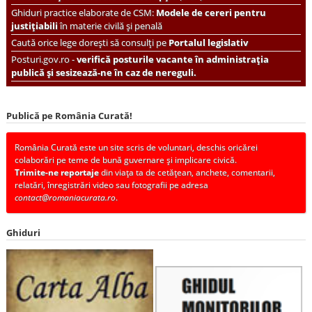
Ghiduri practice elaborate de CSM:
Modele de cereri pentru
justițiabili
în materie civilă și penală
Caută orice lege dorești să consulți pe
Portalul legislativ
Posturi.gov.ro -
verifică posturile vacante în administrația
publică și sesizează-ne în caz de nereguli.
Publică pe România Curată!
România Curată este un site scris de voluntari, deschis oricărei
colaborări pe teme de bună guvernare și implicare civică.
Trimite-ne reportaje
din viața ta de cetățean, anchete, comentarii,
relatări, înregistrări video sau fotografii pe adresa
contact@romaniacurata.ro
.
Ghiduri