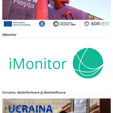
iMonitor
Ucraina, dezinformare și demistificare