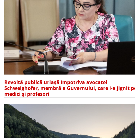
Revoltă publică uriașă împotriva avocatei
Schweighofer, membră a Guvernului, care i-a jignit pe
medici și profesori