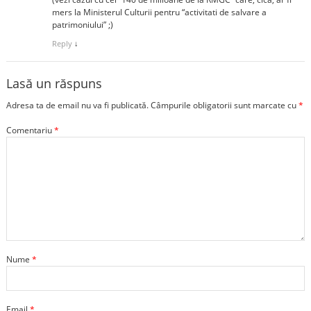
mers la Ministerul Culturii pentru “activitati de salvare a
patrimoniului” ;)
Reply
↓
Lasă un răspuns
Adresa ta de email nu va fi publicată.
Câmpurile obligatorii sunt marcate cu
*
Comentariu
*
Nume
*
Email
*