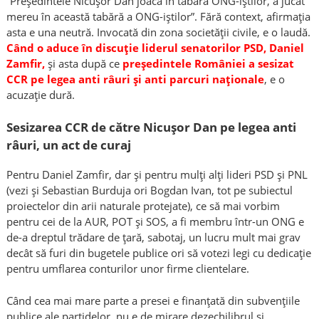
”Președintele Nicușor Dan joacă în tabăra ONG-iștilor, a jucat
mereu în această tabără a ONG-iștilor”. Fără context, afirmația
asta e una neutră. Invocată din zona societății civile, e o laudă.
Când o aduce în discuție liderul senatorilor PSD, Daniel
Zamfir,
și asta după ce
președintele României a sesizat
CCR pe legea anti râuri și anti parcuri naționale
, e o
acuzație dură.
Sesizarea CCR de către Nicușor Dan pe legea anti
râuri, un act de curaj
Pentru Daniel Zamfir, dar și pentru mulți alți lideri PSD și PNL
(vezi și Sebastian Burduja ori Bogdan Ivan, tot pe subiectul
proiectelor din arii naturale protejate), ce să mai vorbim
pentru cei de la AUR, POT și SOS, a fi membru într-un ONG e
de-a dreptul trădare de țară, sabotaj, un lucru mult mai grav
decât să furi din bugetele publice ori să votezi legi cu dedicație
pentru umflarea conturilor unor firme clientelare.
Când cea mai mare parte a presei e finanțată din subvențiile
publice ale partidelor, nu e de mirare dezechilibrul și