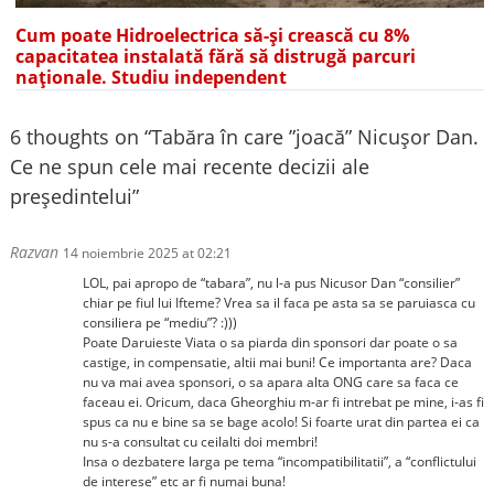
Cum poate Hidroelectrica să-și crească cu 8%
capacitatea instalată fără să distrugă parcuri
naționale. Studiu independent
6 thoughts on “
Tabăra în care ”joacă” Nicușor Dan.
Ce ne spun cele mai recente decizii ale
președintelui
”
Razvan
14 noiembrie 2025 at 02:21
LOL, pai apropo de “tabara”, nu l-a pus Nicusor Dan “consilier”
chiar pe fiul lui Ifteme? Vrea sa il faca pe asta sa se paruiasca cu
consiliera pe “mediu”? :)))
Poate Daruieste Viata o sa piarda din sponsori dar poate o sa
castige, in compensatie, altii mai buni! Ce importanta are? Daca
nu va mai avea sponsori, o sa apara alta ONG care sa faca ce
faceau ei. Oricum, daca Gheorghiu m-ar fi intrebat pe mine, i-as fi
spus ca nu e bine sa se bage acolo! Si foarte urat din partea ei ca
nu s-a consultat cu ceilalti doi membri!
Insa o dezbatere larga pe tema “incompatibilitatii”, a “conflictului
de interese” etc ar fi numai buna!