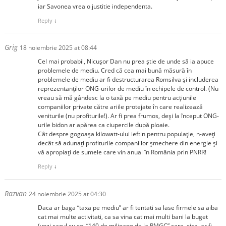
iar Savonea vrea o justitie independenta.
Reply
↓
Grig
18 noiembrie 2025 at 08:44
Cel mai probabil, Nicușor Dan nu prea știe de unde să ia apuce
problemele de mediu. Cred că cea mai bună măsură în
problemele de mediu ar fi destructurarea Romsilva și includerea
reprezentanților ONG-urilor de mediu în echipele de control. (Nu
vreau să mă gândesc la o taxă pe mediu pentru acțiunile
companiilor private către ariile protejate în care realizează
veniturile (nu profiturile!). Ar fi prea frumos, deși la început ONG-
urile bidon ar apărea ca ciupercile după ploaie.
Cât despre gogoașa kilowatt-ului ieftin pentru populație, n-aveți
decât să adunați profiturile companiilor șmechere din energie și
vă apropiați de sumele care vin anual în România prin PNRR!
Reply
↓
Razvan
24 noiembrie 2025 at 04:30
Daca ar baga “taxa pe mediu” ar fi tentati sa lase firmele sa aiba
cat mai multe activitati, ca sa vina cat mai multi bani la buget
(vezi cazul cu cei “140 de milioane de la RMGC” care, cica, ar fi