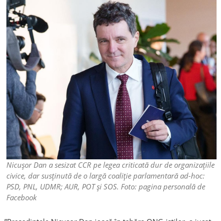
Nicușor Dan a sesizat CCR pe legea criticată dur de organizațiile
civice, dar susținută de o largă coaliție parlamentară ad-hoc:
PSD, PNL, UDMR; AUR, POT și SOS. Foto: pagina personală de
Facebook