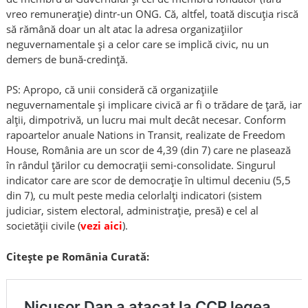
vreo remunerație) dintr-un ONG. Că, altfel, toată discuția riscă
să rămână doar un alt atac la adresa organizațiilor
neguvernamentale și a celor care se implică civic, nu un
demers de bună-credință.
PS: Apropo, că unii consideră că organizațiile
neguvernamentale și implicare civică ar fi o trădare de țară, iar
alții, dimpotrivă, un lucru mai mult decât necesar. Conform
rapoartelor anuale Nations in Transit, realizate de Freedom
House, România are un scor de 4,39 (din 7) care ne plasează
în rândul țărilor cu democrații semi-consolidate. Singurul
indicator care are scor de democrație în ultimul deceniu (5,5
din 7), cu mult peste media celorlalți indicatori (sistem
judiciar, sistem electoral, administrație, presă) e cel al
societății civile (
vezi aici
).
Citește pe România Curată: