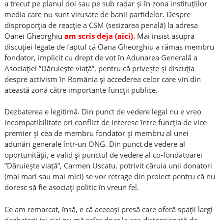
a trecut pe planul doi sau pe sub radar și în zona instituțiilor
media care nu sunt virusate de banii partidelor. Despre
disproporția de reacție a CSM (sesizarea penală) la adresa
Oanei Gheorghiu
am scris deja (aici).
Mai insist asupra
discuției legate de faptul că Oana Gheorghiu a rămas membru
fondator, implicit cu drept de vot în Adunarea Generală a
Asociației ”Dăruiește viață”, pentru că privește și discuția
despre activism în România și accederea celor care vin din
această zonă către importante funcții publice.
Dezbaterea e legitimă. Din punct de vedere legal nu e vreo
incompatibilitate ori conflict de interese între funcția de vice-
premier și cea de membru fondator și membru al unei
adunări generale într-un ONG. Din punct de vedere al
oportunității, e valid și punctul de vedere al co-fondatoarei
”Dăruiește viață”, Carmen Uscatu, potrivit căruia unii donatori
(mai mari sau mai mici) se vor retrage din proiect pentru că nu
doresc să fie asociați politic în vreun fel.
Ce am remarcat, însă, e că aceeași presă care oferă spații largi
dezbaterii (și aici nu mă refer doar la cea distorsionată de