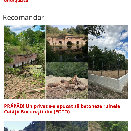
energetică
Recomandări
PRĂPĂD! Un privat s-a apucat să betoneze ruinele
Cetății Bucureștiului (FOTO)