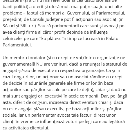
banii politici) a oferit și oferă mult mai puțin spațiu unei alte
probleme – faptul că membri ai Guvernului, ai Parlamentului,
președinți de Consilii Județene pot fi acționari sau asociați (în
SA-uri și SRL-uri). Sau că parlamentarii care sunt și avocați pot
avea clienți firme al căror profit depinde de influența
celui/celei pe care îl/o plătesc în timp ce lucrează în Palatul
Parlamentului.
Un membru fondator (și cu drept de vot) într-o organizație ne-
guvernamentală NU are venituri, dacă a renunțat la statutul de
angajat și/sau de executiv în respectiva organizație. Ca și în
cazul ong-urilor, un acționar sau un asociat rămâne cu drept
de decizie în adunările generale ale firmelor lor (în baza
acțiunilor sau părților sociale pe care le dețin), chiar și dacă nu
mai sunt angajați ori executivi în acele companii. Dar, pe lângă
asta, diferit de ong-uri, încasează direct venituri chiar și dacă
nu este angajat și/sau executiv, pe baza acțiunilor și părților
sociale. Iar un parlamentar avocat taie facturi direct unor
clienți în vreme ce influențează voturi pe legi care au legătură
cu activitatea clientului.