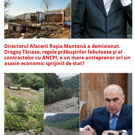
Directorul Afacerii Roșia Montană a demisionat.
Dragoș Tănase, regele prăbușirilor fabuloase și al
contractelor cu ANCPI, e un mare antreprenor ori un
asasin economic sprijinit de stat?