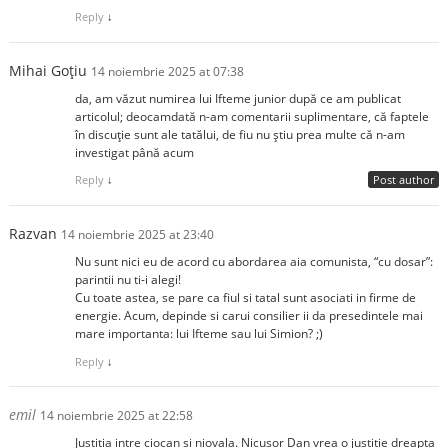
Reply
↓
Mihai Goțiu
14 noiembrie 2025 at 07:38
da, am văzut numirea lui Ifteme junior după ce am publicat
articolul; deocamdată n-am comentarii suplimentare, că faptele
în discuție sunt ale tatălui, de fiu nu știu prea multe că n-am
investigat până acum
Reply
↓
Post author
Razvan
14 noiembrie 2025 at 23:40
Nu sunt nici eu de acord cu abordarea aia comunista, “cu dosar”:
parintii nu ti-i alegi!
Cu toate astea, se pare ca fiul si tatal sunt asociati in firme de
energie. Acum, depinde si carui consilier ii da presedintele mai
mare importanta: lui Ifteme sau lui Simion? ;)
Reply
↓
emil
14 noiembrie 2025 at 22:58
Justitia intre ciocan si niovala. Nicusor Dan vrea o justitie dreapta