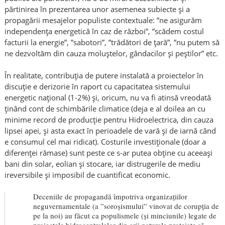
părtinirea în prezentarea unor asemenea subiecte și a
propagării mesajelor populiste contextuale: ”ne asigurăm
independența energetică în caz de război”, ”scădem costul
facturii la energie”, ”sabotori”, ”trădători de țară”, ”nu putem să
ne dezvoltăm din cauza moluștelor, gândacilor și peștilor” etc.
În realitate, contribuția de putere instalată a proiectelor în
discuție e derizorie în raport cu capacitatea sistemului
energetic național (1-2%) și, oricum, nu va fi atinsă vreodată
ținând cont de schimbările climatice (deja e al doilea an cu
minime record de producție pentru Hidroelectrica, din cauza
lipsei apei, și asta exact în perioadele de vară și de iarnă când
e consumul cel mai ridicat). Costurile investiționale (doar a
diferenței rămase) sunt peste ce s-ar putea obține cu aceeași
bani din solar, eolian și stocare, iar distrugerile de mediu
ireversibile și imposibil de cuantificat economic.
Deceniile de propagandă împotriva organizațiilor
neguvernamentale (a ”soroșismului” vinovat de corupția de
pe la noi) au făcut ca populismele (și minciunile) legate de
proiectele hidrocentralelor din arii naturale protejate să