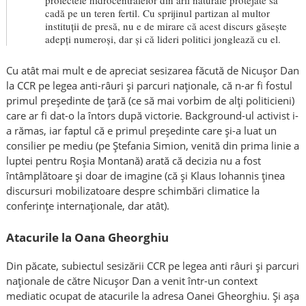
cadă pe un teren fertil. Cu sprijinul partizan al multor
instituții de presă, nu e de mirare că acest discurs găsește
adepți numeroși, dar și că lideri politici jonglează cu el.
Cu atât mai mult e de apreciat sesizarea făcută de Nicușor Dan
la CCR pe legea anti-râuri și parcuri naționale, că n-ar fi fostul
primul președinte de țară (ce să mai vorbim de alți politicieni)
care ar fi dat-o la întors după victorie. Background-ul activist i-
a rămas, iar faptul că e primul președinte care și-a luat un
consilier pe mediu (pe Ștefania Simion, venită din prima linie a
luptei pentru Roșia Montană) arată că decizia nu a fost
întâmplătoare și doar de imagine (că și Klaus Iohannis ținea
discursuri mobilizatoare despre schimbări climatice la
conferințe internaționale, dar atât).
Atacurile la Oana Gheorghiu
Din păcate, subiectul sesizării CCR pe legea anti râuri și parcuri
naționale de către Nicușor Dan a venit într-un context
mediatic ocupat de atacurile la adresa Oanei Gheorghiu. Și așa