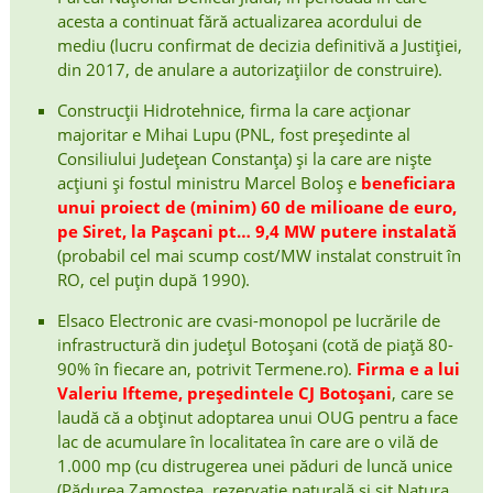
acesta a continuat fără actualizarea acordului de
mediu (lucru confirmat de decizia definitivă a Justiției,
din 2017, de anulare a autorizațiilor de construire).
Construcții Hidrotehnice, firma la care acționar
majoritar e Mihai Lupu (PNL, fost președinte al
Consiliului Județean Constanța) și la care are niște
acțiuni și fostul ministru Marcel Boloș e
beneficiara
unui proiect de (minim) 60 de milioane de euro,
pe Siret, la Pașcani pt… 9,4 MW putere instalată
(probabil cel mai scump cost/MW instalat construit în
RO, cel puțin după 1990).
Elsaco Electronic are cvasi-monopol pe lucrările de
infrastructură din județul Botoșani (cotă de piață 80-
90% în fiecare an, potrivit Termene.ro).
Firma e a lui
Valeriu Ifteme, președintele CJ Botoșani
, care se
laudă că a obținut adoptarea unui OUG pentru a face
lac de acumulare în localitatea în care are o vilă de
1.000 mp (cu distrugerea unei păduri de luncă unice
(Pădurea Zamostea, rezervație naturală și sit Natura