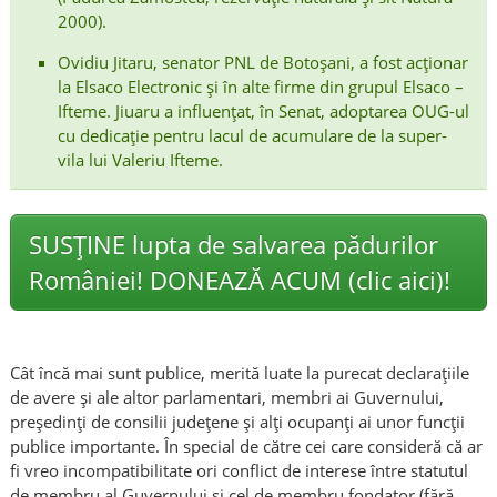
2000).
Ovidiu Jitaru, senator PNL de Botoșani, a fost acționar
la Elsaco Electronic și în alte firme din grupul Elsaco –
Ifteme. Jiuaru a influențat, în Senat, adoptarea OUG-ul
cu dedicație pentru lacul de acumulare de la super-
vila lui Valeriu Ifteme.
SUSȚINE lupta de salvarea pădurilor
României! DONEAZĂ ACUM (clic aici)!
Cât încă mai sunt publice, merită luate la purecat declarațiile
de avere și ale altor parlamentari, membri ai Guvernului,
președinți de consilii județene și alți ocupanți ai unor funcții
publice importante. În special de către cei care consideră că ar
fi vreo incompatibilitate ori conflict de interese între statutul
de membru al Guvernului și cel de membru fondator (fără