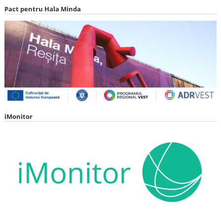
Pact pentru Hala Minda
iMonitor