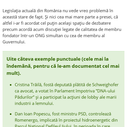
Legislația actuală din România nu vede vreo problemă în
această stare de fapt. Și nici cea mai mare parte a presei, că
altfel i-ar fi acordat cel puțin același spațiu de dezbatere
precum acordă acum discuției legate de calitatea de membru
fondator într-un ONG simultan cu cea de membru al
Guvernului.
Uite câteva exemple punctuale (cele mai la
îndemână, pentru că le-am documentat cel mai
mult).
Cristina Trăilă, fostă deputată plătită de Schweighofer
ca avocat, a votat în Parlament împotriva ”DNA-ului
Pădurilor” și a participat la acțiuni de lobby ale marii
industrii a lemnului.
Dan Ioan Popescu, fost ministru PSD, controlează
Romenergo, implicată în proiectul hidroenergetic din
Parcul Național Defileul Jiului, în perioada în care