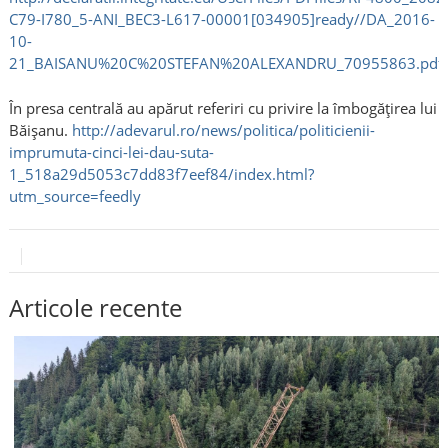
C79-I780_5-ANI_BEC3-L617-00001[034905]ready//DA_2016-
10-
21_BAISANU%20C%20STEFAN%20ALEXANDRU_70955863.pdf
În presa centrală au apărut referiri cu privire la îmbogățirea lui
Băișanu.
http://adevarul.ro/news/politica/politicienii-
imprumuta-cinci-lei-dau-suta-
1_518a29d5053c7dd83f7eef84/index.html?
utm_source=feedly
Articole recente