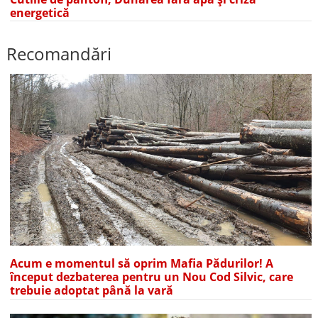
energetică
Recomandări
Acum e momentul să oprim Mafia Pădurilor! A
început dezbaterea pentru un Nou Cod Silvic, care
trebuie adoptat până la vară