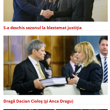
S-a deschis sezonul la blestemat justiția
Dragă Dacian Cioloș (și Anca Dragu)