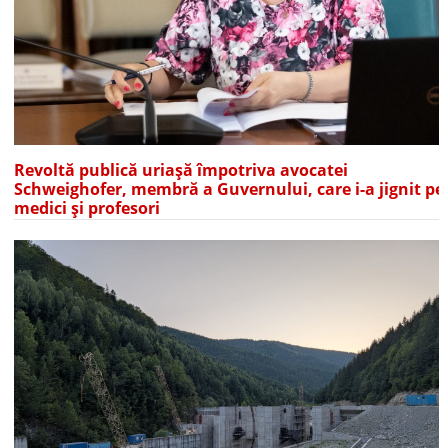
Revoltă publică uriașă împotriva avocatei
Schweighofer, membră a Guvernului, care i-a jignit pe
medici și profesori