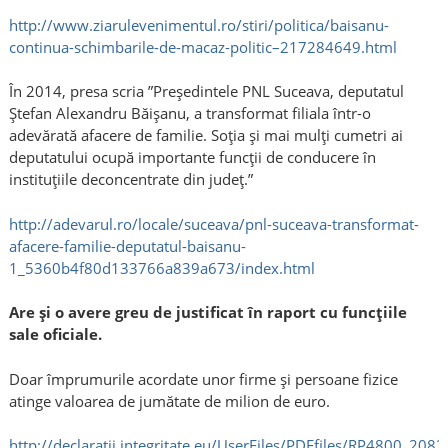
http://www.ziarulevenimentul.ro/stiri/politica/baisanu-
continua-schimbarile-de-macaz-politic–217284649.html
În 2014, presa scria ”Preşedintele PNL Suceava, deputatul
Ştefan Alexandru Băişanu, a transformat filiala într-o
adevărată afacere de familie. Soţia şi mai mulţi cumetri ai
deputatului ocupă importante funcţii de conducere în
instituţiile deconcentrate din judeţ.”
http://adevarul.ro/locale/suceava/pnl-suceava-transformat-
afacere-familie-deputatul-baisanu-
1_5360b4f80d133766a839a673/index.html
Are şi o avere greu de justificat în raport cu funcţiile
sale oficiale.
Doar împrumurile acordate unor firme și persoane fizice
atinge valoarea de jumătate de milion de euro.
http://declaratii.integritate.eu/UserFiles/PDFfiles/RP4800_2082