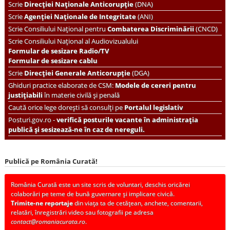
Scrie
Direcției Naționale Anticorupție
(DNA)
Scrie
Agenției Naționale de Integritate
(ANI)
Scrie
Consiliului Național pentru
Combaterea Discriminării
(CNCD)
Scrie Consiliului Național al Audiovizualului
Formular de sesizare Radio/TV
Formular de sesizare cablu
Scrie
Direcției Generale Anticorupție
(DGA)
Ghiduri practice elaborate de CSM:
Modele de cereri pentru
justițiabili
în materie civilă și penală
Caută orice lege dorești să consulți pe
Portalul legislativ
Posturi.gov.ro -
verifică posturile vacante în administrația
publică și sesizează-ne în caz de nereguli.
Publică pe România Curată!
România Curată este un site scris de voluntari, deschis oricărei
colaborări pe teme de bună guvernare și implicare civică.
Trimite-ne reportaje
din viața ta de cetățean, anchete, comentarii,
relatări, înregistrări video sau fotografii pe adresa
contact@romaniacurata.ro
.