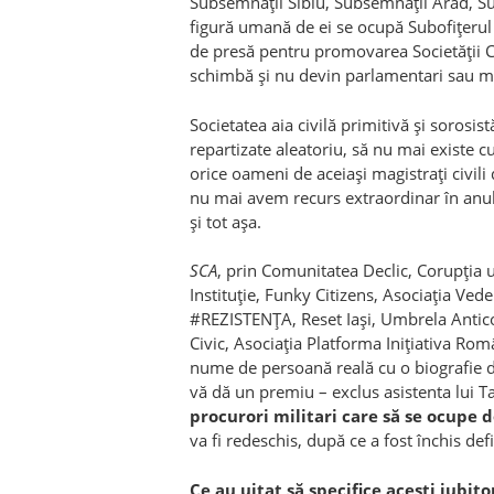
Subsemnații Sibiu, Subsemnații Arad, Sub
figură umană de ei se ocupă Subofițerul Ș
de presă pentru promovarea Societății C
schimbă și nu devin parlamentari sau mi
Societatea aia civilă primitivă și sorosis
repartizate aleatoriu, să nu mai existe curți
orice oameni de aceiași magistrați civili 
nu mai avem recurs extraordinar în anulare
și tot așa.
SCA
, prin Comunitatea Declic, Corupția 
Instituție, Funky Citizens, Asociația Ved
#REZISTENȚA, Reset Iași, Umbrela Anticor
Civic, Asociația Platforma Inițiativa Ro
nume de persoană reală cu o biografie de 
vă dă un premiu – exclus asistenta lui Ta
procurori militari care să se ocupe
va fi redeschis, după ce a fost închis defi
Ce au uitat să specifice acești iubit