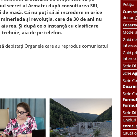
Petiția
iciul secret al Armatei după consultarea SRI,
Cum se 
 de masă. Că nu poți să ai încredere în orice
denunț
u mineriada și revoluția, care de 30 de ani nu
Cererea
l aiurea. Și după ce o instanță cu clasificare
e trebuie, aia de pe telefon.
Model ac
Ghid de 
interes
a să depistați Organele care au reprodus comunicatul
Ghid pri
interes
Scrie
Di
Scrie
Ag
Scrie
Co
Discri
Scrie Co
Formul
Formula
Scrie
Di
Ghiduri
cereri 
Caută or