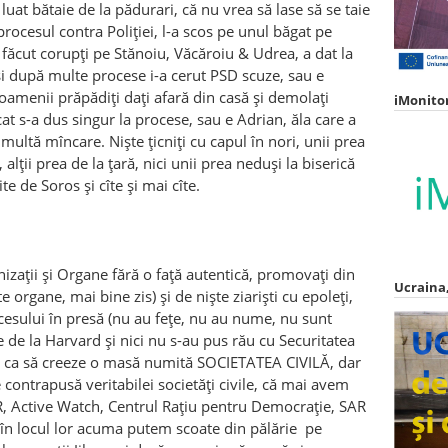
 luat bătaie de la pădurari, că nu vrea să lase să se taie
procesul contra Poliției, l-a scos pe unul băgat pe
a făcut corupți pe Stănoiu, Văcăroiu & Udrea, a dat la
și după multe procese i-a cerut PSD scuze, sau e
i oamenii prăpădiți dați afară din casă și demolați
iMonito
at s-a dus singur la procese, sau e Adrian, ăla care a
multă mîncare. Niște țicniți cu capul în nori, unii prea
 alții prea de la țară, nici unii prea neduși la biserică
te de Soros și cîte și mai cîte.
nizații și Organe fără o față autentică, promovați din
Ucraina,
 organe, mai bine zis) și de niște ziariști cu epoleți,
uccesului în presă (nu au fețe, nu au nume, nu sunt
 de la Harvard și nici nu s-au pus rău cu Securitatea
tă ca să creeze o masă numită SOCIETATEA CIVILĂ, dar
ie contrapusă veritabilei societăți civile, că mai avem
, Active Watch, Centrul Rațiu pentru Democrație, SAR
ă în locul lor acuma putem scoate din pălărie pe