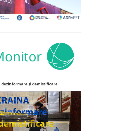
r
 dezinformare și demistificare