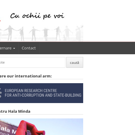
ernare
Contact
ere our international arm:
ntru Hala Minda