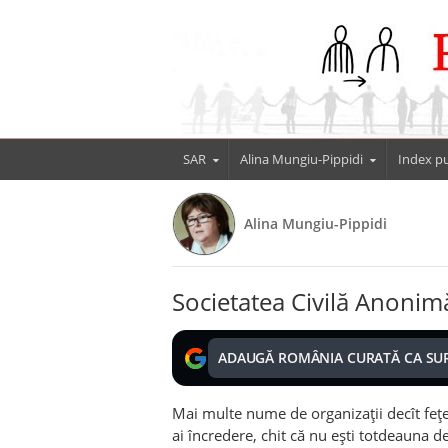
SAR
Alina Mungiu-Pippidi
Index pu
Alina Mungiu-Pippidi
Societatea Civilă Anonim
ADAUGĂ ROMÂNIA CURATĂ CA SU
Mai multe nume de organizații decît fețe.
ai încredere, chit că nu ești totdeauna de