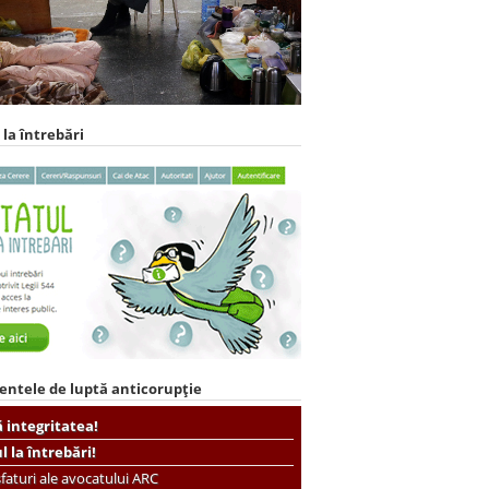
 la întrebări
entele de luptă anticorupție
ă integritatea!
ul la întrebări!
faturi ale avocatului ARC