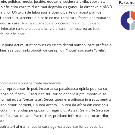
e, politica, media, justitie, educatie, societate civila, sport, etc)
Partener
cu o eficienta care te duce mai degraba cu gandul la directivele NKVD
a unor ONG-uri de laborator e doar o parte din acest plan de
i, control cu accente din ce in ce mai totalitare, foarte asemanator,
odul in care Uniunea Sovietica a procedat in anii 50. Evident,
inlocuite cu retele sociale iar violenta si inchisoarea au fost
fel de eficiente.
 facut pana acum, sunt convins ca exista destui oameni care prefera o
chiar asa usor imbroboditi de carașii din “noua” societate “civila”.
ontrolează aproape toate sectoarele.
lti reprezentati in psd, incearca sa pacaleasca opinia publica cu
eaza calificativul “securist” tuturor celor care lupta impotriva sa
 nu mai exista “Securitate”. Securitatea era odioasa in trecut pentru
utea omori oameni, ii putea aresta, ii putea da afara din case sau
ecuta in fel si chip pe opozantii regimului. Astazi, Serviciile Secrete
pot face rau decat infractorillor, predand informatiile procurorilor,
ata.
ustinatori ai mafiei psd la catalogarea adversarilor ca securisti.