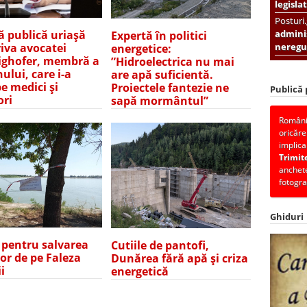
legislat
Posturi
adminis
ă publică uriașă
Expertă în politici
neregul
iva avocatei
energetice:
ghofer, membră a
”Hidroelectrica nu mai
ului, care i-a
are apă suficientă.
pe medici și
Proiectele fantezie ne
Publică
ori
sapă mormântul”
România
oricăre
implica
Trimit
anchete
fotogra
Ghiduri
e pentru salvarea
Cutiile de pantofi,
lor de pe Faleza
Dunărea fără apă și criza
i
energetică