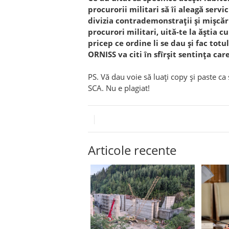
procurorii militari să îi aleagă serv
divizia contrademonstrații și mișcări
procurori militari, uită-te la ăștia c
pricep ce ordine li se dau și fac totu
ORNISS va citi în sfîrșit sentința car
PS. Vă dau voie să luați copy și paste c
SCA. Nu e plagiat!
Articole recente