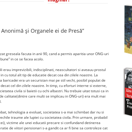
ă Anonimă și Organele ei de Presă
”
zat greseala facuta in anii 90, cand a permis aparitia unor ONG-uri
bune” in ce se facea acolo.
li erau imprevizibili, indisciplinati, neascultatori si aveauu prostul
in cu totul alt tip de educatie decat cea din zilele noastre. La
a baricadei era un securistan mai pe stil vechi, posibil populat de
ecat cel din zilele noastre. In timp, cu eforturi interne si externe,
cietatea civila si baietii cu ochi albastri. Nu trebuie uitat totusi ca in
e calitate(dintre care multi se implicau in ONG-uri) era mult mai
.
mbat, tehnologia a evoluat, societatea s-a mai schimbat dar nu si
chile traume ale luptei cu societatea civila. Prin urmare, probabil
cei), victime ale unei educatii precare si confundand detinerea
ratie de viitori pensionari s-a gandit ca ar fi bine sa controleze cat