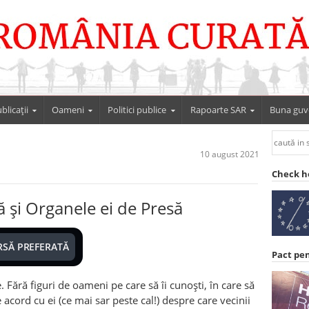
blicații
Oameni
Politici publice
Rapoarte SAR
Buna guv
10 august 2021
Check h
ă și Organele ei de Presă
RSĂ PREFERATĂ
Pact pe
 Fără figuri de oameni pe care să îi cunoști, în care să
 acord cu ei (ce mai sar peste cal!) despre care vecinii