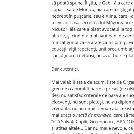
să poată spune: Îl știu, e Gabi, ăla care a
copaci, sau e Monica, aia care a cîștigat 
nedrept în pușcărie, sau e Alina, care i-
televizor casa secretă a lui Măgureanu, 
Nicușor, ăla care a plătit avocatul la toț
abuziv, și cînd n-a mai avut bani de avoc
mîncat gunoi ca să arate că risipim prea 
educați, alții repetenți, unii prea umblați,
sau alții prea netunși, au avut burse plăti
Dar autentici.
Mai valabili ăștia de acum, liste de Orga
greu de o anumită parte a presei (de niște
deși nu satisfac criteriile de bază ale s
elocvenți, nu sunt pletoși, nu au diplome
vreodată, nu au nimic remarcabil, exis
mai exact o
masă de manevră
, care să f
încă Salvați Copiii, Greenpeace, APADOR
și atîtea altele… Dar nu mai e nevoie, c