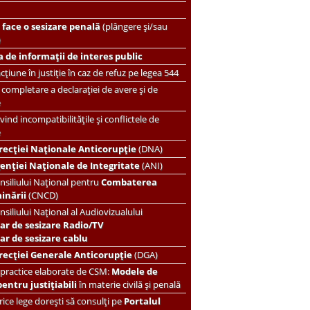
face o sesizare penală
(plângere și/sau
)
 de informații de interes public
țiune în justiție în caz de refuz pe legea 544
completare a declarației de avere și de
e
vind incompatibilitățile și conflictele de
e
recției Naționale Anticorupție
(DNA)
enției Naționale de Integritate
(ANI)
nsiliului Național pentru
Combaterea
minării
(CNCD)
nsiliului Național al Audiovizualului
ar de sesizare Radio/TV
r de sesizare cablu
recției Generale Anticorupție
(DGA)
 practice elaborate de CSM:
Modele de
pentru justițiabili
în materie civilă și penală
ice lege dorești să consulți pe
Portalul