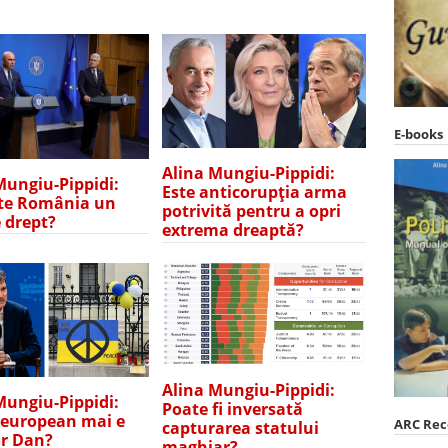
E-books
Alina Mungiu-Pippidi:
Mungiu-Pippidi:
Este anticorupția arma
te România un
potrivită pentru a opri
e drept?
extrema dreaptă?
Alina Mungiu-Pippidi:
Mungiu-Pippidi:
Poate fi inversată
 european mai e
ARC Re
capturarea statului
r Dan?
maghiar?