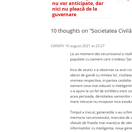
nu vor anticipate, dar
nici nu pleacă de la
guvernare
10 thoughts on “
Societatea Civil
Catalin
10 august 2021 at 23:27
La un moment dat securistanul a reali
populate cu oameni care credeau “pe 
Inca de atunci s-a observat ca acei civi
obicei de gandi cu mintea lor, cizelata 
vremea respectiva, in partea cealalta 
oameni ceva mai educati si inteligenti d
s-a ajuns la un fel de echilibru intre so
acea perioada, densitatea oamenilor d
mare intrucat nu incepuse inca exodul
Timpul a trecut, generatiile s-au schi
memoria securistanului, marcata de ve
sfatuiti de fratele mai mare(ca de obi
informatiilor cu inteligenta, noua gene