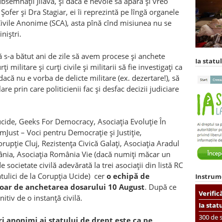
semnații Jilava, și dacă e nevoie să apară și vreo
ofer și Dra Stagiar, ei îi reprezintă pe lîngă organele
ivile Anonime (SCA), asta pînă cînd misiunea nu se
niștri.
tă s-a bătut ani de zile să avem procese și anchete
Ia statul
 militare și curți civile și militarii să fie investigați ca
dacă nu e vorba de delicte militare (ex. dezertare!), să
 prin care politicienii fac și desfac decizii judiciare
ucide, Geeks For Democracy, Asociația Evoluție În
emJust – Voci pentru Democrație și Justiție,
upție Cluj, Rezistența Civică Galați, Asociația Aradul
mânia, Asociația România Vie (dacă numiți măcar un
societate civilă adevărată la trei asociații din listă RC
tulici de la Corupția Ucide) cer
o echipă de
Instrum
 doar de anchetarea dosarului 10 August
. După ce
Verific
nitiv de o instanță civilă.
Ia stat
300 de s
ori anonimi ai statului de drept este ca pe