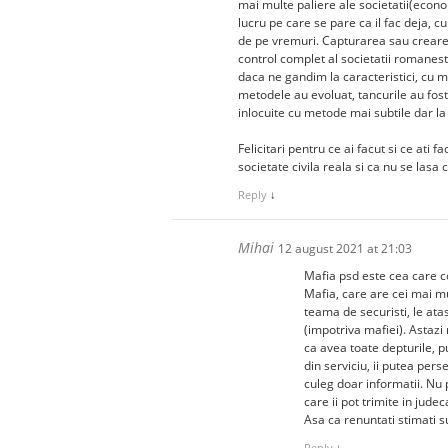
mai multe paliere ale societatii(economi
lucru pe care se pare ca il fac deja, 
de pe vremuri. Capturarea sau creare
control complet al societatii romanest
daca ne gandim la caracteristici, cu m
metodele au evoluat, tancurile au fost 
inlocuite cu metode mai subtile dar la 
Felicitari pentru ce ai facut si ce ati
societate civila reala si ca nu se lasa 
Reply
↓
Mihai
12 august 2021 at 21:03
Mafia psd este cea care c
Mafia, care are cei mai mu
teama de securisti, le atas
(impotriva mafiei). Astazi
ca avea toate depturile, p
din serviciu, ii putea pers
culeg doar informatii. Nu 
care ii pot trimite in judec
Asa ca renuntati stimati s
Reply
↓