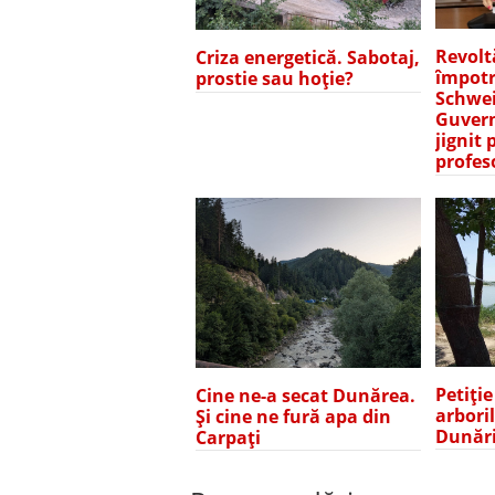
Revolt
Criza energetică. Sabotaj,
împotr
prostie sau hoție?
Schwei
Guvern
jignit 
profes
Petiți
Cine ne-a secat Dunărea.
arbori
Și cine ne fură apa din
Dunări
Carpați