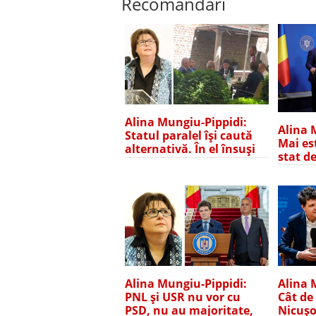
Recomandări
Alina Mungiu-Pippidi:
Alina 
Statul paralel își caută
Mai es
alternativă. În el însuși
stat d
Alina 
Alina Mungiu-Pippidi:
Cât de
PNL și USR nu vor cu
Nicușo
PSD, nu au majoritate,