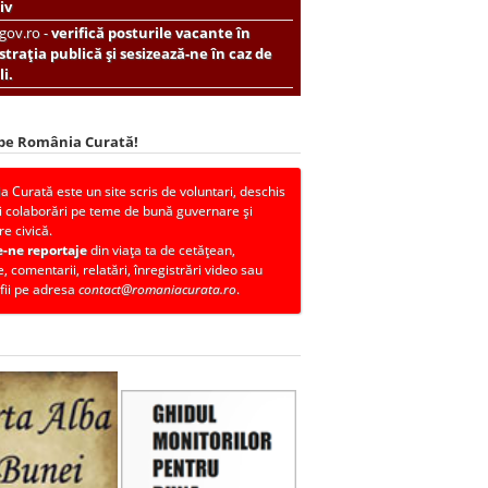
iv
.gov.ro -
verifică posturile vacante în
trația publică și sesizează-ne în caz de
i.
 pe România Curată!
 Curată este un site scris de voluntari, deschis
i colaborări pe teme de bună guvernare și
re civică.
e-ne reportaje
din viața ta de cetățean,
, comentarii, relatări, înregistrări video sau
fii pe adresa
contact@romaniacurata.ro
.