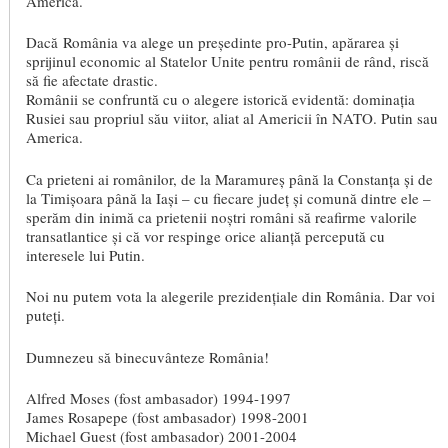
America.
Dacă România va alege un președinte pro-Putin, apărarea și
sprijinul economic al Statelor Unite pentru românii de rând, riscă
să fie afectate drastic.
Românii se confruntă cu o alegere istorică evidentă: dominația
Rusiei sau propriul său viitor, aliat al Americii în NATO. Putin sau
America.
Ca prieteni ai românilor, de la Maramureș până la Constanța și de
la Timișoara până la Iași – cu fiecare județ și comună dintre ele –
sperăm din inimă ca prietenii noștri români să reafirme valorile
transatlantice și că vor respinge orice alianță percepută cu
interesele lui Putin.
Noi nu putem vota la alegerile prezidențiale din România. Dar voi
puteți.
Dumnezeu să binecuvânteze România!
Alfred Moses (fost ambasador) 1994-1997
James Rosapepe (fost ambasador) 1998-2001
Michael Guest (fost ambasador) 2001-2004