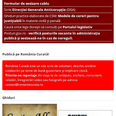
Formular de sesizare cablu
Scrie
Direcției Generale Anticorupție
(DGA)
Ghiduri practice elaborate de CSM:
Modele de cereri pentru
justițiabili
în materie civilă și penală
Caută orice lege dorești să consulți pe
Portalul legislativ
Posturi.gov.ro -
verifică posturile vacante în administrația
publică și sesizează-ne în caz de nereguli.
Publică pe România Curată!
România Curată este un site scris de voluntari, deschis oricărei
colaborări pe teme de bună guvernare și implicare civică.
Trimite-ne reportaje
din viața ta de cetățean, anchete, comentarii,
relatări, înregistrări video sau fotografii pe adresa
contact@romaniacurata.ro
.
Ghiduri