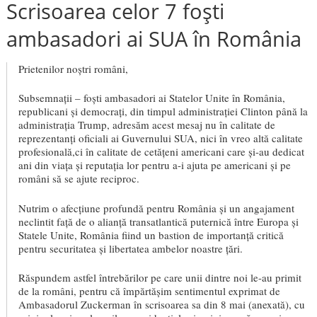
Scrisoarea celor 7 foști
ambasadori ai SUA în România
Prietenilor noştri români,
Subsemnaţii – foști ambasadori ai Statelor Unite în România,
republicani și democrați, din timpul administrației Clinton până la
administrația Trump, adresăm acest mesaj nu în calitate de
reprezentanți oficiali ai Guvernului SUA, nici în vreo altă calitate
profesională,ci în calitate de cetățeni americani care și-au dedicat
ani din viața și reputația lor pentru a-i ajuta pe americani și pe
români să se ajute reciproc.
Nutrim o afecțiune profundă pentru România și un angajament
neclintit față de o alianță transatlantică puternică între Europa și
Statele Unite, România fiind un bastion de importanță critică
pentru securitatea și libertatea ambelor noastre țări.
Răspundem astfel întrebărilor pe care unii dintre noi le-au primit
de la români, pentru că împărtășim sentimentul exprimat de
Ambasadorul Zuckerman în scrisoarea sa din 8 mai (anexată), cu