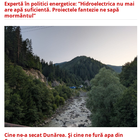
Expertă în politici energetice: ”Hidroelectrica nu mai
are apă suficientă. Proiectele fantezie ne sapă
mormântul”
Cine ne-a secat Dunărea. Și cine ne fură apa din