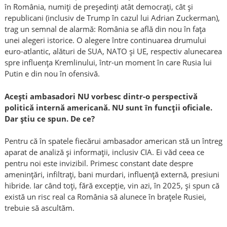
în România, numiți de președinți atât democrați, cât și
republicani (inclusiv de Trump în cazul lui Adrian Zuckerman),
trag un semnal de alarmă: România se află din nou în fața
unei alegeri istorice. O alegere între continuarea drumului
euro-atlantic, alături de SUA, NATO și UE, respectiv alunecarea
spre influența Kremlinului, într-un moment în care Rusia lui
Putin e din nou în ofensivă.
Acești ambasadori NU vorbesc dintr-o perspectivă
politică internă americană. NU sunt în funcții oficiale.
Dar știu ce spun. De ce?
Pentru că în spatele fiecărui ambasador american stă un întreg
aparat de analiză și informații, inclusiv CIA. Ei văd ceea ce
pentru noi este invizibil. Primesc constant date despre
amenințări, infiltrați, bani murdari, influență externă, presiuni
hibride. Iar când toți, fără excepție, vin azi, în 2025, și spun că
există un risc real ca România să alunece în brațele Rusiei,
trebuie să ascultăm.