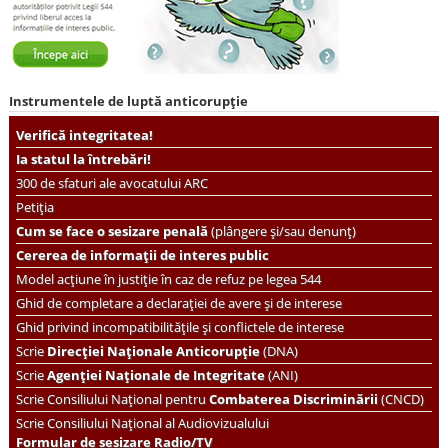
Instrumentele de luptă anticorupție
Verifică integritatea!
Ia statul la întrebări!
300 de sfaturi ale avocatului ARC
Petiția
Cum se face o sesizare penală
(plângere și/sau denunț)
Cererea de informații de interes public
Model acțiune în justiție în caz de refuz pe legea 544
Ghid de completare a declarației de avere și de interese
Ghid privind incompatibilitățile și conflictele de interese
Scrie
Direcției Naționale Anticorupție
(DNA)
Scrie
Agenției Naționale de Integritate
(ANI)
Scrie
Consiliului Național pentru
Combaterea Discriminării
(CNCD)
Scrie Consiliului Național al Audiovizualului
Formular de sesizare Radio/TV