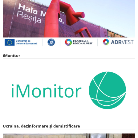
iMonitor
Ucraina, dezinformare și demistificare