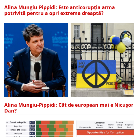
Alina Mungiu-Pippidi: Este anticorupția arma
potrivită pentru a opri extrema dreaptă?
Alina Mungiu-Pippidi: Cât de european mai e Nicușor
Dan?