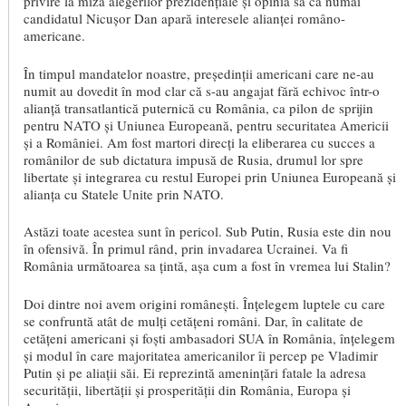
privire la miza alegerilor prezidențiale și opinia sa că numai
candidatul Nicușor Dan apară interesele alianței româno-
americane.
În timpul mandatelor noastre, președinții americani care ne-au
numit au dovedit în mod clar că s-au angajat fără echivoc într-o
alianță transatlantică puternică cu România, ca pilon de sprijin
pentru NATO și Uniunea Europeană, pentru securitatea Americii
și a României. Am fost martori direcți la eliberarea cu succes a
românilor de sub dictatura impusă de Rusia, drumul lor spre
libertate și integrarea cu restul Europei prin Uniunea Europeană și
alianța cu Statele Unite prin NATO.
Astăzi toate acestea sunt în pericol. Sub Putin, Rusia este din nou
în ofensivă. În primul rând, prin invadarea Ucrainei. Va fi
România următoarea sa țintă, așa cum a fost în vremea lui Stalin?
Doi dintre noi avem origini româneşti. Înțelegem luptele cu care
se confruntă atât de mulți cetățeni români. Dar, în calitate de
cetăţeni americani și foști ambasadori SUA în România, înțelegem
și modul în care majoritatea americanilor îi percep pe Vladimir
Putin și pe aliații săi. Ei reprezintă amenințări fatale la adresa
securității, libertății și prosperității din România, Europa și