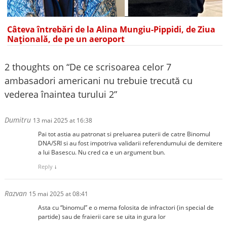
Câteva întrebări de la Alina Mungiu-Pippidi, de Ziua
Națională, de pe un aeroport
2 thoughts on “
De ce scrisoarea celor 7
ambasadori americani nu trebuie trecută cu
vederea înaintea turului 2
”
Dumitru
13 mai 2025 at 16:38
Pai tot astia au patronat si preluarea puterii de catre Binomul
DNA/SRI si au fost impotriva validarii referendumului de demitere
a lui Basescu. Nu cred ca e un argument bun.
Reply
↓
Razvan
15 mai 2025 at 08:41
Asta cu “binomul” e o mema folosita de infractori (in special de
partide) sau de fraierii care se uita in gura lor