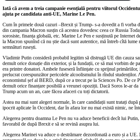
Iată că avem a treia campanie esențială pentru viitorul Occidentul
ajuta pe candidata anti-UE, Marine Le Pen.
Cum în primele două cazuri –Brexit și Trump- s-a dovedit a fi vorba de
din campania Macron susțin că acestea dovedesc ceea ce Russia Today 
sorosiste, finanța globală, etc. Marine Le Pen e susținută pe Internet 
la Macron spunînd că nu știe dacă sunt autentice, mă întreb cîtă lume m
semnături rusești.
Vladimir Putin consideră probabil legitim să distrugă UE din cauza sancț
demult orice donație din exterior, și la fundații, ce să mai vorbim de
era printre donatori. Ambele fuseseră înființate cu sprijnul primăriilor, 
prelucrat corespunzător pericolele alcoolismului în rîndul studenților
economistul șef al BERD, după ce a trecut pe la Sciences Po. De ce Puti
demult orice finanțare posibilă a vreunei opoziții. Dacă Soros le-ar da 
Trump acum un an, care făcea afaceri cu toți dictatorii.
Astea nu mai sunt alegeri normale, în care candidații sunt tratați după
ipocrit aplicate în Occident, dar în afara lor nu mai există nimic, ne în
Alegerea pentru doamna Le Pen nu va aduce beneficii decît lui Putin, a
favorabil de după Brexit e să se revină asupra lui.
Alegerea Marinei va aduce o destrămare dezordonată a euro și a UE. Nu c