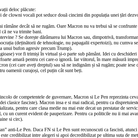
vații deloc plăcute:
de clowni vocali pot seduce două cincimi din populația unei țări dezvol
mai rămâne decât să ne rugăm. Oare Macron nu va trebui să se confrunte și
 că ne va trimite bani.
intervine ? Se dorește dărâmarea lui Macron sau, dimpotrivă, transformar
crația (deținătorii de tehnologie, nu papagalii expertoizi), nu cumva se
erea unui bufon agresiv precum Trump).
igioase) vor fi trimiși în virtual și-o parte sub pământ. Idei cu deschideri
ă foarte amară pentru cei care-o ignoră. Iar viitorul, în mare măsură impre
 (cei care aveți dreptul) sau să ne indignăm și să rugăm; poate iese din
ru oamenii curajoși, cel puțin cât sunt beți.
incolo de competentele de guvernare, Macron si Le Pen reprezinta ceva 
i clasice fasciste). Macron insa e si mai radical, pentru ca dispretuiest
lizata, pentru care clasa medie nu mai este decat un prestatar de servicii
 cu un curent evident de pauperizare. Pentru ca politicile nu ii mai avan
ine si circ).
” anti-Le Pen. Daca FN si Le Pen sunt recunoscuti ca fascisti, atunci ar 
 este credibilizat intre alegeri si apoi decredibilizat pe ultima suta de 