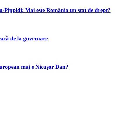
-Pippidi: Mai este România un stat de drept?
eacă de la guvernare
european mai e Nicușor Dan?