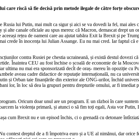
ui care riscă să fie decisă prin metode ilegale de către forțe obsc
 Rusia lui Putin, mai mult ca sigur și aici se va dovedi la fel, mai al
și alte canale oficiale au spus mereu: că Macron, demascat drept un om
de aceeași rețea de oameni care au ajutat tabăra Exit la Brexit și pe Tr
ai crede în inocența lui Julian Assange. Eu nu mai cred. Iar faptul că e 
iunilor contra Rusiei pe chestia ucraineană, și există destul dovezi că s
 partide. Înaintea CEU au fost închise o școală de economie de la Mosco
iar ultima nu mai era sponsorizată decît de oraș- mereu în opoziție cu Putin
. Ambele aveau cadre didactice de reputație internațională, nu ca univer
n și Orban taie finanțările din exterior ale ONG-urilor, închid universi
bani lor, în loc să dea la grupuri pentru drepturile omului, ar fi imediat
 program. Oricum doar unul are un program. E un război în care suntem și
toarcem la violența primară, și atunci o să fim toți egali, Asta vor Putin, 
șa cum Brexit nu e un episod închis, ci o grenadă cu detonare întîrziată
ontest dreptul de a fi împotriva euro și a UE al nimănui, dar orice fenom