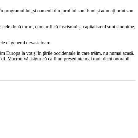
n programul lui, și oamenii din jurul lui sunt buni și adunați printr-un
e cele două tururi, cum ar fi că fascismul și capitalismul sunt sinonime,
tele ei general devastatoare.
văm Europa la vot și în țările occidentale în care trăim, nu numai acasă.
dl. Macron vă asigur că ca fi un președinte mai mult decît onorabil,