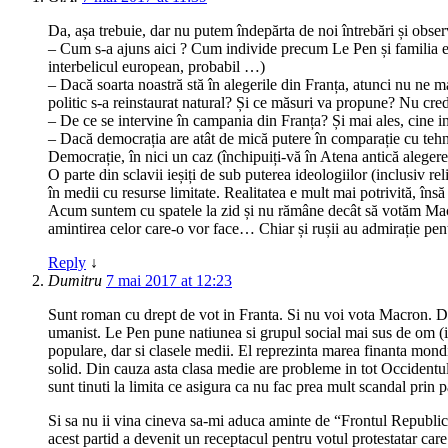
Da, așa trebuie, dar nu putem îndepărta de noi întrebări și obser
– Cum s-a ajuns aici ? Cum individe precum Le Pen și familia ei 
interbelicul european, probabil …)
– Dacă soarta noastră stă în alegerile din Franța, atunci nu ne 
politic s-a reinstaurat natural? Și ce măsuri va propune? Nu cred
– De ce se intervine în campania din Franța? Și mai ales, cine 
– Dacă democrația are atât de mică putere în comparație cu tehno
Democrație, în nici un caz (închipuiți-vă în Atena antică aleg
O parte din sclavii ieșiți de sub puterea ideologiilor (inclusiv rel
în medii cu resurse limitate. Realitatea e mult mai potrivită, îns
Acum suntem cu spatele la zid și nu rămâne decât să votăm Macron
amintirea celor care-o vor face… Chiar și rușii au admirație pent
Reply
↓
Dumitru
7 mai 2017 at 12:23
Sunt roman cu drept de vot in Franta. Si nu voi vota Macron. D
umanist. Le Pen pune natiunea si grupul social mai sus de om (ide
populare, dar si clasele medii. El reprezinta marea finanta mondia
solid. Din cauza asta clasa medie are probleme in tot Occidentul,
sunt tinuti la limita ce asigura ca nu fac prea mult scandal prin pa
Si sa nu ii vina cineva sa-mi aduca aminte de “Frontul Republican
acest partid a devenit un receptacul pentru votul protestatar care