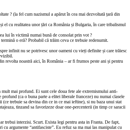
tate ? (la fel cum nazismul a apărut în cea mai dezvoltată țară din
 el cu realitatea unor țări ca România și Bulgaria, în care tribalismul
ea lui în victimă numai bună de consolat prin vot ?
 termină o eră? Probabil că trăim ceva ce trebuie redenumit.
 spre infinit nu se potrivesc unor oameni cu vieți definite și care trăiesc
vizibil.
 revolta noastră aici, în România – ar fi frumos peste ani și pentru
mult mai profund. Ei sunt cele doua fete ale extremismului anti-
e profund (ca o buna parte a elitei liberale franceze) nu numai clasele
 (ce trebuie sa devina din ce in ce mai ieftine), si nu baza unui stat
tajeaza, tinzand sa favorizeze doar one-percenterii (in timp ce saracii
trebui interzisi. Scurt. Exista legi pentru asta in Franta. De fapt,
metri cu argumente “antifasciste”. Eu refuz sa ma mai las manipulat cu