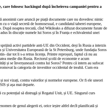
ure, care folosesc hackingul după încheierea campaniei pentru a
es că anonimii care aruncă pe piață documente care nu dovedesc nimic
 cu o viață secretă de homosexual, e candidatul taberei europene,
ump. După noaptea trecută, cînd Wikileaks a difuzat documente furate de
adus în discuție numele lui Soros și în Franța e echivalentul unei
prijină activi partidele anti-UE din Occident, deși în Rusia a interzis
va și Universitatea Europeană de la St Petersburg, unde fundația Soros
- dar tot li s-a retras licența. Printre reproșuri, faptul că nu au
sitatea medie din Rusia. Rectorul școlii de economie e acum
tăți și se înverșunează contra lui Soros? Pentru că intern au sufocat
 promovat la categoria de investitor occidental de treabă. Cum era
 noi vizați, contra valorilor și normelor europene. Or fi ele uneori
ISIS și așa mai departe.
 cu potențial să distrugă și Regatul Unit, și UE. Singurul curs
en de genul alegerii ei, orice ieșire altfel decît planificată și