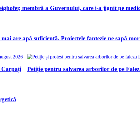
ghofer, membră a Guvernului, care i-a jignit pe medici
u mai are apă suficientă. Proiectele fantezie ne sapă m
n Carpați
Petiție pentru salvarea arborilor de pe Fale
rgetică