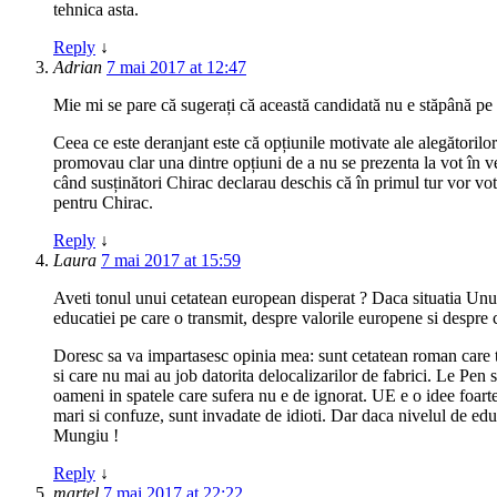
tehnica asta.
Reply
↓
Adrian
7 mai 2017 at 12:47
Mie mi se pare că sugerați că această candidată nu e stăpână pe s
Ceea ce este deranjant este că opțiunile motivate ale alegătorilor
promovau clar una dintre opțiuni de a nu se prezenta la vot în ve
când susținători Chirac declarau deschis că în primul tur vor vota
pentru Chirac.
Reply
↓
Laura
7 mai 2017 at 15:59
Aveti tonul unui cetatean european disperat ? Daca situatia Unuini
educatiei pe care o transmit, despre valorile europene si despre
Doresc sa va impartasesc opinia mea: sunt cetatean roman care tra
si care nu mai au job datorita delocalizarilor de fabrici. Le Pen s
oameni in spatele care sufera nu e de ignorat. UE e o idee foarte
mari si confuze, sunt invadate de idioti. Dar daca nivelul de ed
Mungiu !
Reply
↓
martel
7 mai 2017 at 22:22