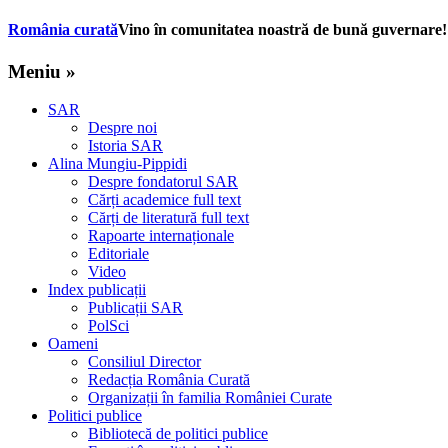
România curată
Vino în comunitatea noastră de bună guvernare!
Meniu »
SAR
Despre noi
Istoria SAR
Alina Mungiu-Pippidi
Despre fondatorul SAR
Cărți academice full text
Cărți de literatură full text
Rapoarte internaționale
Editoriale
Video
Index publicații
Publicații SAR
PolSci
Oameni
Consiliul Director
Redacția România Curată
Organizații în familia României Curate
Politici publice
Bibliotecă de politici publice