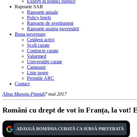
Experți în politici publice
Rapoarte SAR
Rapoarte anuale
Policy briefs
Rapoarte de avertisment
Rapoarte asupra guvernării
Buna guvernare
Cetățeni activi
Școli curate
Contracte curate
Valuemed
Universități curate
Campanii
Liste negre
Premiile ARC
Contact
Alina Mungiu-Pippidi
7 mai 2017
Români cu drept de vot în Franța, la vot! 
ADAUGĂ ROMÂNIA CURATĂ CA SURSĂ PREFERATĂ