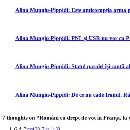
Alina Mungiu-Pippidi: Este anticorupția arma p
Alina Mungiu-Pippidi: PNL și USR nu vor cu PSD
Alina Mungiu-Pippidi: Statul paralel își caută alt
Alina Mungiu-Pippidi: De ce nu cade Iranul. Ră
7 thoughts on “
Români cu drept de vot în Franța, la 
G.A.
7 mai 2017 at 11:39