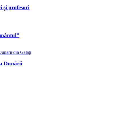
 și profesori
ormântul”
za Dunării