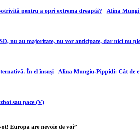
otrivită pentru a opri extrema dreaptă?
Alina Mungiu
, nu au majoritate, nu vor anticipate, dar nici nu pl
ernativă. În el însuși
Alina Mungiu-Pippidi: Cât de 
zboi sau pace (V)
vot! Europa are nevoie de voi
”