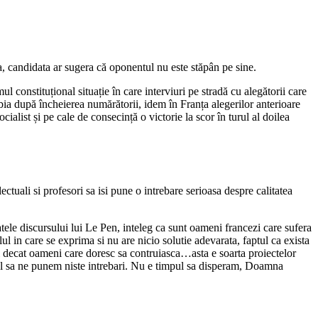
a, candidata ar sugera că oponentul nu este stăpân pe sine.
 constituțional situație în care interviuri pe stradă cu alegătorii care
abia după încheierea numărătorii, idem în Franța alegerilor anterioare
alist și pe cale de consecință o victorie la scor în turul al doilea
ctuali si profesori sa isi pune o intrebare serioasa despre calitatea
tele discursului lui Le Pen, inteleg ca sunt oameni francezi care sufera
lul in care se exprima si nu are nicio solutie adevarata, faptul ca exista
ri decat oameni care doresc sa contruiasca…asta e soarta proiectelor
mpul sa ne punem niste intrebari. Nu e timpul sa disperam, Doamna