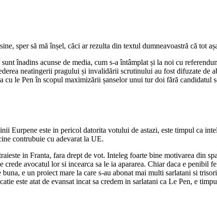
ine, sper să mă înșel, căci ar rezulta din textul dumneavoastră că tot aș
 sunt înadins acunse de media, cum s-a întâmplat și la noi cu referendumul
derea neatingerii pragului și invalidării scrutinului au fost difuzate de 
 cu le Pen în scopul maximizării șanselor unui tur doi fără candidatul soci
i Eurpene este in pericol datorita votului de astazi, este timpul ca intele
 cine contrubuie cu adevarat la UE.
ieste in Franta, fara drept de vot. Inteleg foarte bine motivarea din spa
e crede avocatul lor si incearca sa le ia apararea. Chiar daca e penibil fe
 buna, e un proiect mare la care s-au abonat mai multi sarlatani si triso
ucatie este atat de evansat incat sa credem in sarlatani ca Le Pen, e ti