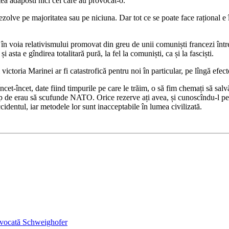
ea adăposti nici cei care au provocat-o.
zolve pe majoritatea sau pe niciuna. Dar tot ce se poate face rațional e î
 în voia relativismului promovat din greu de unii comuniști francezi într
ta e gîndirea totalitară pură, la fel la comuniști, ca și la fasciști.
victoria Marinei ar fi catastrofică pentru noi în particular, pe lîngă efec
ncet-încet, date fiind timpurile pe care le trăim, o să fim chemați să sal
p de erau să scufunde NATO. Orice rezerve ați avea, și cunoscîndu-l pe 
entul, iar metodele lor sunt inacceptabile în lumea civilizată.