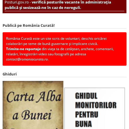
Posturi.gov.ro -
verifică posturile vacante în administrația
publică și sesizează-ne în caz de nereguli.
Publică pe România Curată!
România Curată este un site scris de voluntari, deschis oricărei
colaborări pe teme de bună guvernare și implicare civică.
Trimite-ne reportaje
din viața ta de cetățean, anchete, comentarii,
relatări, înregistrări video sau fotografii pe adresa
contact@romaniacurata.ro
.
Ghiduri