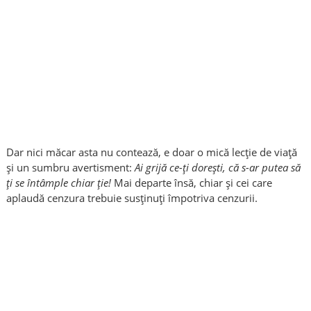
Dar nici măcar asta nu contează, e doar o mică lecție de viață
și un sumbru avertisment:
Ai grijă ce-ți dorești, că s-ar putea să
ți se întâmple chiar ție!
Mai departe însă, chiar și cei care
aplaudă cenzura trebuie susținuți împotriva cenzurii.