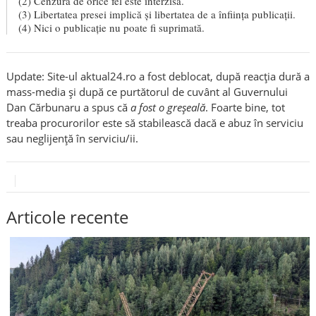
(2) Cenzura de orice fel este interzisă.
(3) Libertatea presei implică şi libertatea de a înfiinţa publicaţii.
(4) Nici o publicaţie nu poate fi suprimată.
Update: Site-ul aktual24.ro a fost deblocat, după reacția dură a
mass-media și după ce purtătorul de cuvânt al Guvernului
Dan Cărbunaru a spus că
a fost o greșeală
. Foarte bine, tot
treaba procurorilor este să stabilească dacă e abuz în serviciu
sau neglijență în serviciu/ii.
Articole recente