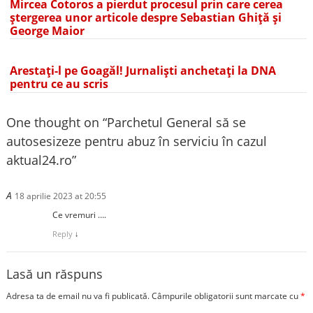
Mircea Cotoros a pierdut procesul prin care cerea
ștergerea unor articole despre Sebastian Ghiță și
George Maior
Arestați-l pe Goagăl! Jurnaliști anchetați la DNA
pentru ce au scris
One thought on “
Parchetul General să se
autosesizeze pentru abuz în serviciu în cazul
aktual24.ro
”
A
18 aprilie 2023 at 20:55
Ce vremuri ….
Reply
↓
Lasă un răspuns
Adresa ta de email nu va fi publicată.
Câmpurile obligatorii sunt marcate cu
*