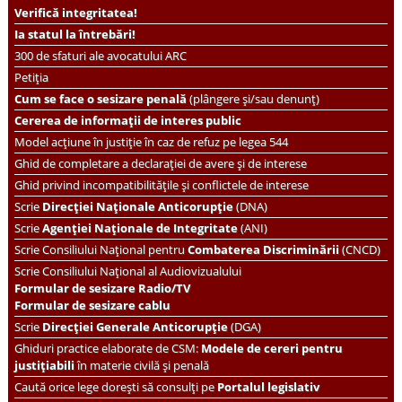
Verifică integritatea!
Ia statul la întrebări!
300 de sfaturi ale avocatului ARC
Petiția
Cum se face o sesizare penală
(plângere și/sau denunț)
Cererea de informații de interes public
Model acțiune în justiție în caz de refuz pe legea 544
Ghid de completare a declarației de avere și de interese
Ghid privind incompatibilitățile și conflictele de interese
Scrie
Direcției Naționale Anticorupție
(DNA)
Scrie
Agenției Naționale de Integritate
(ANI)
Scrie
Consiliului Național pentru
Combaterea Discriminării
(CNCD)
Scrie Consiliului Național al Audiovizualului
Formular de sesizare Radio/TV
Formular de sesizare cablu
Scrie
Direcției Generale Anticorupție
(DGA)
Ghiduri practice elaborate de CSM:
Modele de cereri pentru
justițiabili
în materie civilă și penală
Caută orice lege dorești să consulți pe
Portalul legislativ