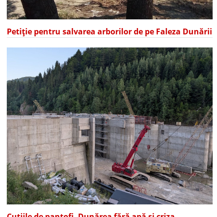
Petiție pentru salvarea arborilor de pe Faleza Dunării
Cutiile de pantofi, Dunărea fără apă și criza