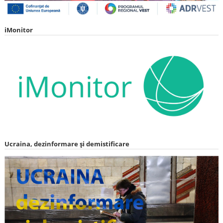
iMonitor
Ucraina, dezinformare și demistificare