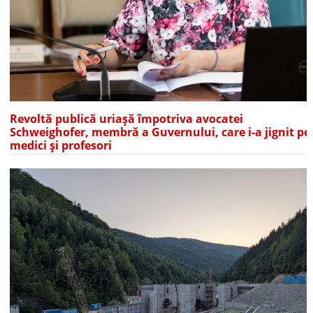
Revoltă publică uriașă împotriva avocatei
Schweighofer, membră a Guvernului, care i-a jignit pe
medici și profesori