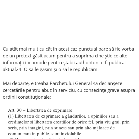
Cu atât mai mult cu cât în acest caz punctual pare să fie vorba
de un pretext găsit acum pentru a suprima cine știe ce alte
informații incomode pentru ștabii authohtoni o fi publicat
aktual24. O să le găsim și o să le republicăm.
Mai departe, e treaba Parchetului General să declanșeze
cercetările pentru abuz în serviciu, cu consecințe grave asupra
ordinii constituționale:
Art. 30 – Libertatea de exprimare
(1) Libertatea de exprimare a gândurilor, a opiniilor sau a
credinţelor şi libertatea creaţiilor de orice fel, prin viu grai, prin
scris, prin imagini, prin sunete sau prin alte mijloace de
comunicare în public, sunt inviolabile.