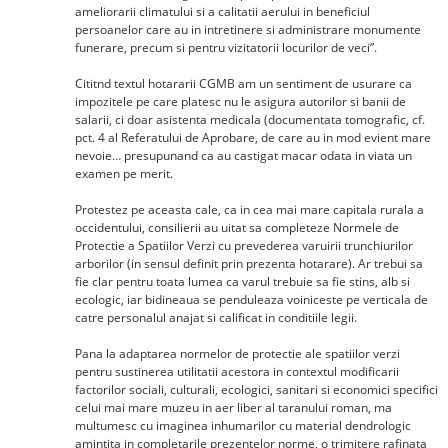
ameliorarii climatului si a calitatii aerului in beneficiul
persoanelor care au in intretinere si administrare monumente
funerare, precum si pentru vizitatorii locurilor de veci”.
Cititnd textul hotararii CGMB am un sentiment de usurare ca
impozitele pe care platesc nu le asigura autorilor si banii de
salarii, ci doar asistenta medicala (documentata tomografic, cf.
pct. 4 al Referatului de Aprobare, de care au in mod evient mare
nevoie… presupunand ca au castigat macar odata in viata un
examen pe merit.
Protestez pe aceasta cale, ca in cea mai mare capitala rurala a
occidentului, consilierii au uitat sa completeze Normele de
Protectie a Spatiilor Verzi cu prevederea varuirii trunchiurilor
arborilor (in sensul definit prin prezenta hotarare). Ar trebui sa
fie clar pentru toata lumea ca varul trebuie sa fie stins, alb si
ecologic, iar bidineaua se penduleaza voiniceste pe verticala de
catre personalul anajat si calificat in conditiile legii.
Pana la adaptarea normelor de protectie ale spatiilor verzi
pentru sustinerea utilitatii acestora in contextul modificarii
factorilor sociali, culturali, ecologici, sanitari si economici specifici
celui mai mare muzeu in aer liber al taranului roman, ma
multumesc cu imaginea inhumarilor cu material dendrologic
amintita in completarile prezentelor norme, o trimitere rafinata