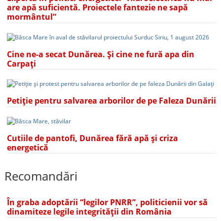
are apă suficientă. Proiectele fantezie ne sapă
mormântul”
Cine ne-a secat Dunărea. Și cine ne fură apa din
Carpați
Petiție pentru salvarea arborilor de pe Faleza Dunării
Cutiile de pantofi, Dunărea fără apă și criza
energetică
Recomandări
În graba adoptării “legilor PNRR”, politicienii vor să
dinamiteze legile integrității din România