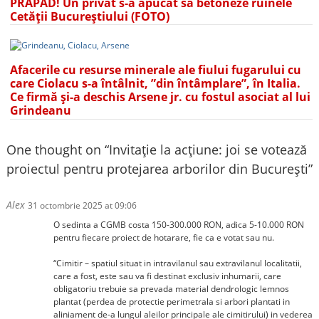
PRĂPĂD! Un privat s-a apucat să betoneze ruinele
Cetății Bucureștiului (FOTO)
Afacerile cu resurse minerale ale fiului fugarului cu
care Ciolacu s-a întâlnit, ”din întâmplare”, în Italia.
Ce firmă și-a deschis Arsene jr. cu fostul asociat al lui
Grindeanu
One thought on “
Invitație la acțiune: joi se votează
proiectul pentru protejarea arborilor din București
”
Alex
31 octombrie 2025 at 09:06
O sedinta a CGMB costa 150-300.000 RON, adica 5-10.000 RON
pentru fiecare proiect de hotarare, fie ca e votat sau nu.
“Cimitir – spatiul situat in intravilanul sau extravilanul localitatii,
care a fost, este sau va fi destinat exclusiv inhumarii, care
obligatoriu trebuie sa prevada material dendrologic lemnos
plantat (perdea de protectie perimetrala si arbori plantati in
aliniament de-a lungul aleilor principale ale cimitirului) in vederea