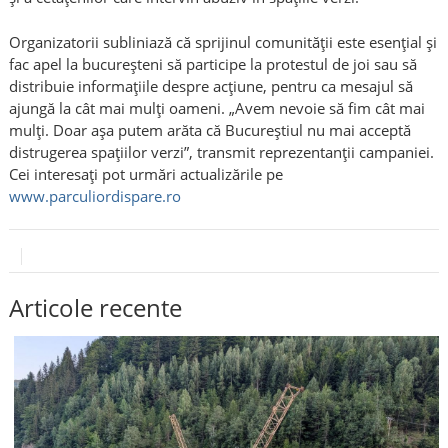
Organizatorii subliniază că sprijinul comunității este esențial și
fac apel la bucureșteni să participe la protestul de joi sau să
distribuie informațiile despre acțiune, pentru ca mesajul să
ajungă la cât mai mulți oameni. „Avem nevoie să fim cât mai
mulți. Doar așa putem arăta că Bucureștiul nu mai acceptă
distrugerea spațiilor verzi”, transmit reprezentanții campaniei.
Cei interesați pot urmări actualizările pe
www.parculiordispare.ro
Articole recente