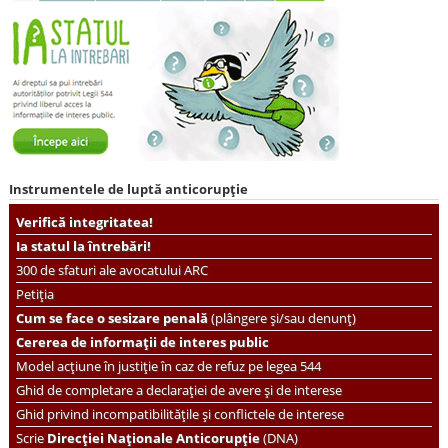
Instrumentele de luptă anticorupție
Verifică integritatea!
Ia statul la întrebări!
300 de sfaturi ale avocatului ARC
Petiția
Cum se face o sesizare penală
(plângere și/sau denunț)
Cererea de informații de interes public
Model acțiune în justiție în caz de refuz pe legea 544
Ghid de completare a declarației de avere și de interese
Ghid privind incompatibilitățile și conflictele de interese
Scrie
Direcției Naționale Anticorupție
(DNA)