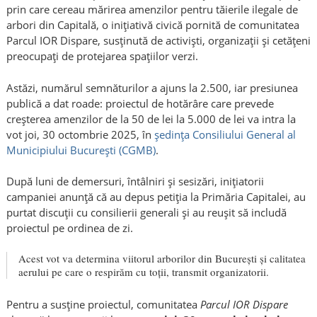
prin care cereau mărirea amenzilor pentru tăierile ilegale de
arbori din Capitală, o inițiativă civică pornită de comunitatea
Parcul IOR Dispare, susținută de activiști, organizații și cetățeni
preocupați de protejarea spațiilor verzi.
Astăzi, numărul semnăturilor a ajuns la 2.500, iar presiunea
publică a dat roade: proiectul de hotărâre care prevede
creșterea amenzilor de la 50 de lei la 5.000 de lei va intra la
vot joi, 30 octombrie 2025, în
ședința Consiliului General al
Municipiului București (CGMB)
.
După luni de demersuri, întâlniri și sesizări, inițiatorii
campaniei anunță că au depus petiția la Primăria Capitalei, au
purtat discuții cu consilierii generali și au reușit să includă
proiectul pe ordinea de zi.
Acest vot va determina viitorul arborilor din București și calitatea
aerului pe care o respirăm cu toții, transmit organizatorii.
Pentru a susține proiectul, comunitatea
Parcul IOR Dispare