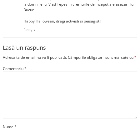
la domniile lui Vlad Tepes in vremurile de inceput ale asezarii lui
Bucur.
Happy Halloween, dragi activisti si peisagisti!
Reply
↓
Lasă un răspuns
Adresa ta de email nu va fi publicată.
Câmpurile obligatorii sunt marcate cu
*
Comentariu
*
Nume
*