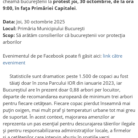
cheamă bucureștenii la
protest joi, 30 octombrie, de la ora
9:00, în fața Primăriei Capitalei
.
Data:
Joi, 30 octombrie 2025
Locul:
Primăria Municipiului București
Scop:
Să arătăm consilierilor că bucureștenii vor protecția
arborilor
Evenimentul de pe Facebook poate fi găsit aici:
link către
eveniment
Statisticile sunt dramatice: peste 1.500 de copaci au fost
tăiați doar în zona Parcului IOR din ianuarie 2023, iar
Bucureștiul are în prezent doar 0,88 arbori per locuitor,
departe de recomandarea europeană de minimum trei arbori
pentru fiecare cetățean. Fiecare copac pierdut înseamnă mai
puțin oxigen, mai mult praf și temperaturi urbane tot mai greu
de suportat. În acest context, majorarea amenzilor ar
reprezenta un pas esențial pentru descurajarea tăierilor ilegale
și pentru responsabilizarea administrațiilor locale, a firmelor
și a cetățenilor care intervin abuziv în spațiile verzi.