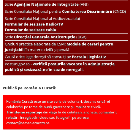
Scrie
Agenției Naționale de Integritate
(ANI)
Scrie
Consiliului Național pentru
Combaterea Discriminării
(CNCD)
Scrie Consiliului Național al Audiovizualului
Formular de sesizare Radio/TV
Formular de sesizare cablu
Scrie
Direcției Generale Anticorupție
(DGA)
Ghiduri practice elaborate de CSM:
Modele de cereri pentru
justițiabili
în materie civilă și penală
Caută orice lege dorești să consulți pe
Portalul legislativ
Posturi.gov.ro -
verifică posturile vacante în administrația
publică și sesizează-ne în caz de nereguli.
Publică pe România Curată!
România Curată este un site scris de voluntari, deschis oricărei
colaborări pe teme de bună guvernare și implicare civică.
Trimite-ne reportaje
din viața ta de cetățean, anchete, comentarii,
relatări, înregistrări video sau fotografii pe adresa
contact@romaniacurata.ro
.