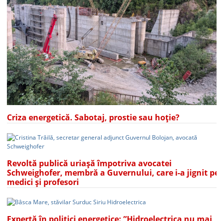
Criza energetică. Sabotaj, prostie sau hoție?
Revoltă publică uriașă împotriva avocatei
Schweighofer, membră a Guvernului, care i-a jignit pe
medici și profesori
Expertă în politici energetice: ”Hidroelectrica nu mai